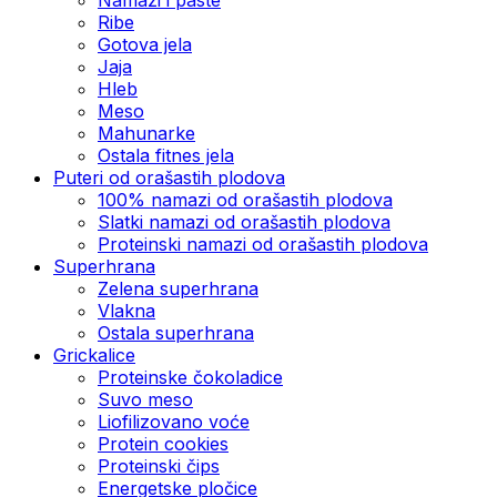
Ribe
Gotova jela
Јаја
Hleb
Meso
Mahunarke
Ostala fitnes jela
Puteri od orašastih plodova
100% namazi od orašastih plodova
Slatki namazi od orašastih plodova
Proteinski namazi od orašastih plodova
Superhrana
Zelena superhrana
Vlakna
Ostala superhrana
Grickalice
Proteinske čokoladice
Suvo meso
Liofilizovano voće
Protein cookies
Proteinski čips
Energetske pločice