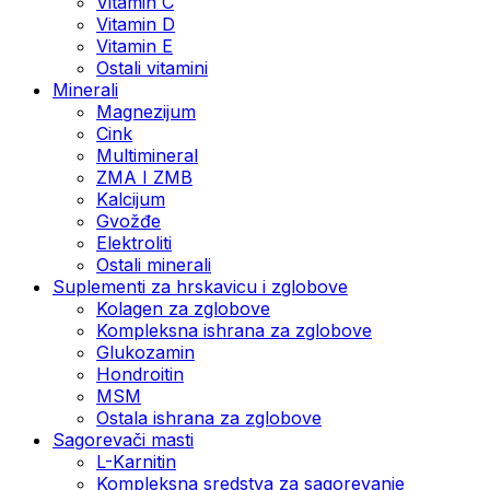
Vitamin C
Vitamin D
Vitamin E
Ostali vitamini
Minerali
Magnezijum
Cink
Multimineral
ZMA I ZMB
Kalcijum
Gvožđe
Elektroliti
Ostali minerali
Suplementi za hrskavicu i zglobove
Kolagen za zglobove
Kompleksna ishrana za zglobove
Glukozamin
Hondroitin
MSM
Ostala ishrana za zglobove
Sagorevači masti
L-Karnitin
Kompleksna sredstva za sagorevanje