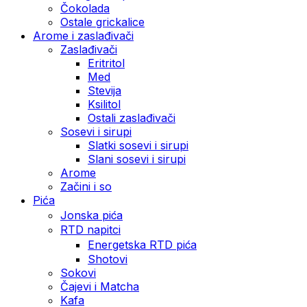
Čokolada
Ostale grickalice
Arome i zaslađivači
Zaslađivači
Eritritol
Med
Stevija
Ksilitol
Ostali zaslađivači
Sosevi i sirupi
Slatki sosevi i sirupi
Slani sosevi i sirupi
Arome
Začini i so
Pića
Jonska pića
RTD napitci
Energetska RTD pića
Shotovi
Sokovi
Čajevi i Matcha
Kafa