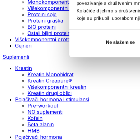
Monokomponentni veganski proteini
povezivanje s društvenim mre
Višekomponentni veganski proteini
Kolačiće dijelimo s društven
Proteini soje
koje su prikupili uporabom n
Proteini graška
BIO proteini
Ostali biljni proteini
Višekomponentni proteini
Ne slažem se
Gejneri
Suplementi
Kreatin
Kreatin Monohidrat
Kreatin Creapure®
Višekomponentni kreatin
Kreatin drugi oblici
Pojačivači hormona i stimulansi
Pre-workout
NO suplementi
Kofein
Beta alanin
HMB
Pojačivači hormona