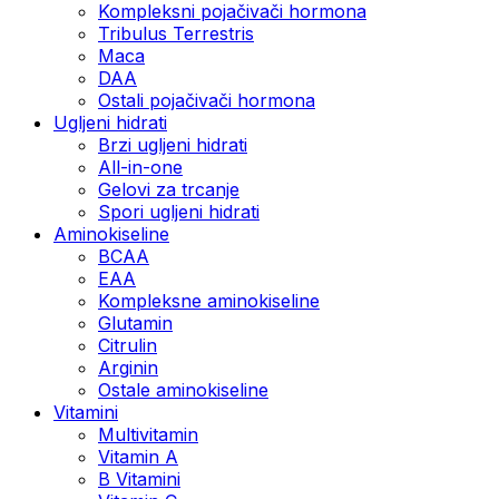
Kompleksni pojačivači hormona
Tribulus Terrestris
Maca
DAA
Ostali pojačivači hormona
Ugljeni hidrati
Brzi ugljeni hidrati
All-in-one
Gelovi za trcanje
Spori ugljeni hidrati
Aminokiseline
BCAA
ЕАА
Kompleksne aminokiseline
Glutamin
Citrulin
Arginin
Ostale aminokiseline
Vitamini
Multivitamin
Vitamin A
B Vitamini