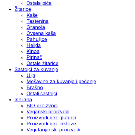
Ostala pića
Žitarice
Kaše
Testenina
Granola
Ovsena kaša
Pahuljice
Heljda
Kinoa
Pirinač
Ostale žitarice
Sastojci za kuvanje
Ulja
Mešavine za kuvanje i pečenje
Brašno
Ostali sastojci
Ishrana
BIO proizvodi
Veganski proizvodi
Proizvodi bez glutena
Proizvodi bez laktoze
Vegetarijanski proizvodi