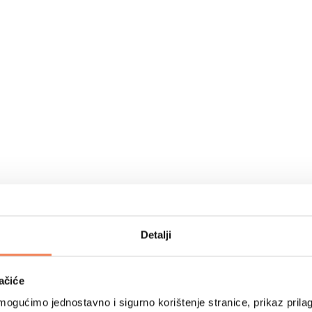
Detalji
ačiće
ogućimo jednostavno i sigurno korištenje stranice, prikaz prilag