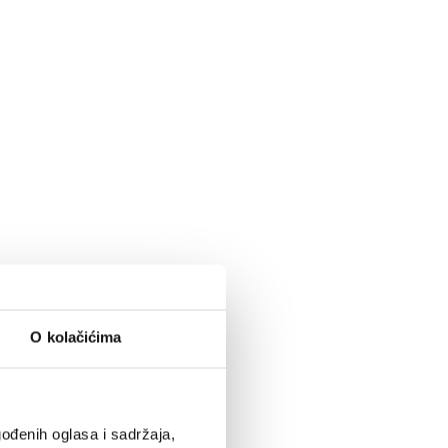
O kolačićima
ođenih oglasa i sadržaja,