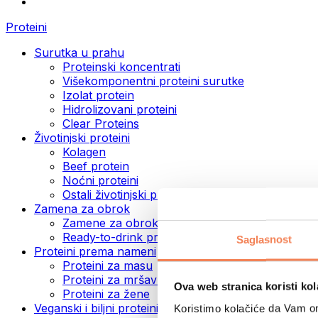
Proteini
Surutka u prahu
Proteinski koncentrati
Višekomponentni proteini surutke
Izolat protein
Hidrolizovani proteini
Clear Proteins
Životinjski proteini
Kolagen
Beef protein
Noćni proteini
Ostali životinjski proteini
Zamena za obrok
Zamene za obrok u prahu
Ready-to-drink proteinski napici
Saglasnost
Proteini prema nameni
Proteini za masu
Proteini za mršavljenje
Ova web stranica koristi kol
Proteini za žene
Veganski i biljni proteini
Koristimo kolačiće da Vam om