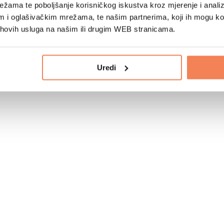
žama te poboljšanje korisničkog iskustva kroz mjerenje i analiz
im i oglašivačkim mrežama, te našim partnerima, koji ih mogu k
jihovih usluga na našim ili drugim WEB stranicama.
Uredi