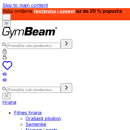
Skip to main content
Vaša omiljena
testenina i sosevi
uz do 20 % popusta
Hrana
Fitnes hrana
Orašasti plodovi
Semenke
Namazi i paste