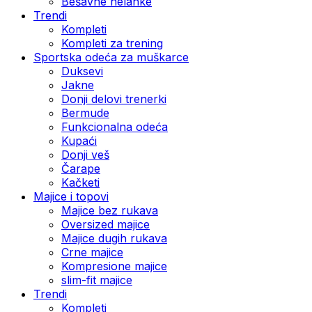
Bešavne helanke
Trendi
Kompleti
Kompleti za trening
Sportska odeća za muškarce
Duksevi
Jakne
Donji delovi trenerki
Bermude
Funkcionalna odeća
Kupaći
Donji veš
Čarape
Kačketi
Majice i topovi
Majice bez rukava
Oversized majice
Majice dugih rukava
Crne majice
Kompresione majice
slim-fit majice
Trendi
Kompleti