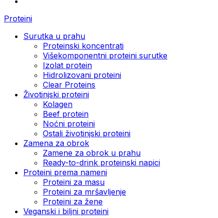
Proteini
Surutka u prahu
Proteinski koncentrati
Višekomponentni proteini surutke
Izolat protein
Hidrolizovani proteini
Clear Proteins
Životinjski proteini
Kolagen
Beef protein
Noćni proteini
Ostali životinjski proteini
Zamena za obrok
Zamene za obrok u prahu
Ready-to-drink proteinski napici
Proteini prema nameni
Proteini za masu
Proteini za mršavljenje
Proteini za žene
Veganski i biljni proteini