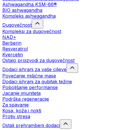
Ashwagandha KSM-66®
BIO ashwagandha
Kompleks ashwagandha
Dugovečnost
Kompleksi za dugovečnost
NAD+
Berberin
Resveratrol
Kvercetin
Ostalo proizvodi za dugovečnost
Dodaci ishrani za vaše ciljeve
Povećanje mišićne mase
Dodaci ishrani za gubitak težine
Poboljšanje performanse
Jacanje imuniteta
Podrška regeneracije
Za spavanje
Kosa, koža i nokti
Protiv stresa
Ostali prehrambeni dodaci