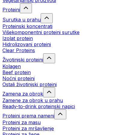
Vegetarijanski proizvodi
Proteini
Surutka u prahu
Proteinski koncentrati
Višekomponentni proteini surutke
Izolat protein
Hidrolizovani proteini
Clear Proteins
Životinjski proteini
Kolagen
Beef protein
Noćni proteini
Ostali životinjski proteini
Zamena za obrok
Zamene za obrok u prahu
Ready-to-drink proteinski napici
Proteini prema nameni
Proteini za masu
Proteini za mršavljenje
Proteini za žene