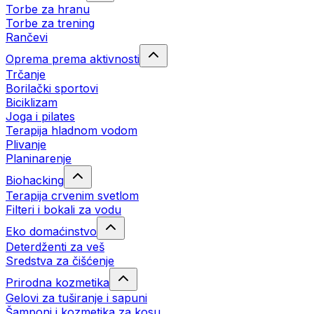
Torbe za hranu
Torbe za trening
Rančevi
Oprema prema aktivnosti
Trčanje
Borilački sportovi
Biciklizam
Joga i pilates
Terapija hladnom vodom
Plivanje
Planinarenje
Biohacking
Terapija crvenim svetlom
Filteri i bokali za vodu
Eko domaćinstvo
Deterdženti za veš
Sredstva za čišćenje
Prirodna kozmetika
Gelovi za tuširanje i sapuni
Šamponi i kozmetika za kosu