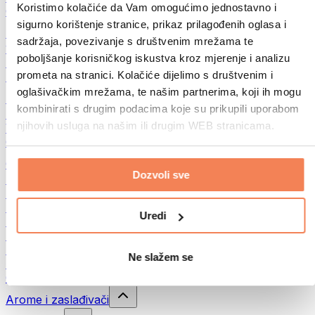
Koristimo kolačiće da Vam omogućimo jednostavno i
Ostala fitnes jela
sigurno korištenje stranice, prikaz prilagođenih oglasa i
Puteri od orašastih plodova
sadržaja, povezivanje s društvenim mrežama te
100% namazi od orašastih plodova
poboljšanje korisničkog iskustva kroz mjerenje i analizu
Slatki namazi od orašastih plodova
prometa na stranici. Kolačiće dijelimo s društvenim i
Proteinski namazi od orašastih plodova
oglašivačkim mrežama, te našim partnerima, koji ih mogu
Superhrana
kombinirati s drugim podacima koje su prikupili uporabom
Zelena superhrana
njihovih usluga na našim ili drugim WEB stranicama.
Vlakna
Ostala superhrana
Grickalice
Dozvoli sve
Proteinske čokoladice
Suvo meso
Liofilizovano voće
Uredi
Protein cookies
Proteinski čips
Energetske pločice
Ne slažem se
Čokolada
Ostale grickalice
Arome i zaslađivači