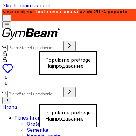
Skip to main content
Vaša omiljena
testenina i sosevi
uz do 20 % popusta
Popularne pretrage
Најпродаваније
Hrana
Popularne pretrage
Fitnes hrana
Најпродаваније
Orašasti plodovi
Semenke
Namazi i paste