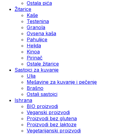
Ostala pića
Žitarice
Kaše
Testenina
Granola
Ovsena kaša
Pahuljice
Heljda
Kinoa
Pirinač
Ostale žitarice
Sastojci za kuvanje
Ulja
Mešavine za kuvanje i pečenje
Brašno
Ostali sastojci
Ishrana
BIO proizvodi
Veganski proizvodi
Proizvodi bez glutena
Proizvodi bez laktoze
Vegetarijanski proizvodi