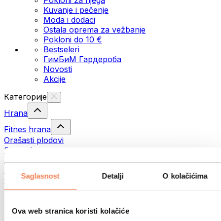
Kuvanje i pečenje
Moda i dodaci
Ostala oprema za vežbanje
Pokloni do 10 €
Bestseleri
ГимБиМ Гардeробa
Novosti
Akcije
Категорије
Hrana
Fitnes hrana
Orašasti plodovi
Semenke
Namazi i paste
Ribe
Saglasnost
Detalji
O kolačićima
Gotova jela
Јаја
Hleb
Meso
Ova web stranica koristi kolačiće
Mahunarke