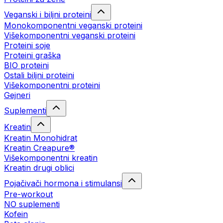
Veganski i biljni proteini
Monokomponentni veganski proteini
Višekomponentni veganski proteini
Proteini soje
Proteini graška
BIO proteini
Ostali biljni proteini
Višekomponentni proteini
Gejneri
Suplementi
Kreatin
Kreatin Monohidrat
Kreatin Creapure®
Višekomponentni kreatin
Kreatin drugi oblici
Pojačivači hormona i stimulansi
Pre-workout
NO suplementi
Kofein