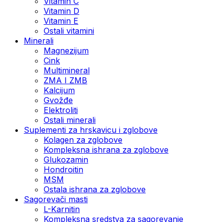
Vitamin C
Vitamin D
Vitamin E
Ostali vitamini
Minerali
Magnezijum
Cink
Multimineral
ZMA I ZMB
Kalcijum
Gvožđe
Elektroliti
Ostali minerali
Suplementi za hrskavicu i zglobove
Kolagen za zglobove
Kompleksna ishrana za zglobove
Glukozamin
Hondroitin
MSM
Ostala ishrana za zglobove
Sagorevači masti
L-Karnitin
Kompleksna sredstva za sagorevanje