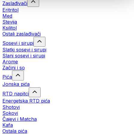
Zaslađivači
Eritritol
Med
Stevija
Ksilitol
Ostali zaslađivači
Sosevi i sirupi
Slatki sosevi i sirupi
Slani sosevi i sirupi
Arome
Začini i so
Pića
Jonska pića
RTD napitci
Energetska RTD pića
Shotovi
Sokovi
Čajevi i Matcha
Kafa
Ostala pića