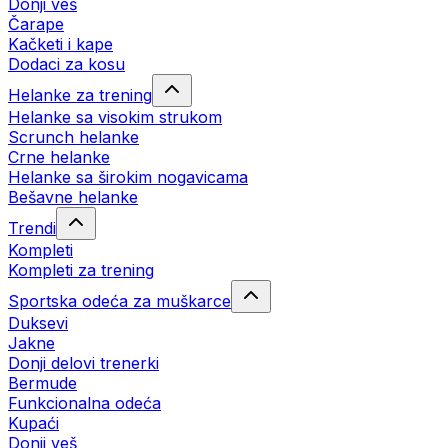
Donji veš
Čarape
Kačketi i kape
Dodaci za kosu
Helanke za trening
Helanke sa visokim strukom
Scrunch helanke
Crne helanke
Helanke sa širokim nogavicama
Bešavne helanke
Trendi
Kompleti
Kompleti za trening
Sportska odeća za muškarce
Duksevi
Jakne
Donji delovi trenerki
Bermude
Funkcionalna odeća
Kupaći
Donji veš