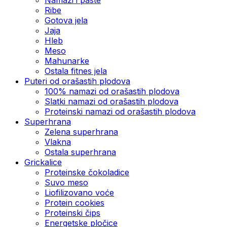
Ribe
Gotova jela
Јаја
Hleb
Meso
Mahunarke
Ostala fitnes jela
Puteri od orašastih plodova
100% namazi od orašastih plodova
Slatki namazi od orašastih plodova
Proteinski namazi od orašastih plodova
Superhrana
Zelena superhrana
Vlakna
Ostala superhrana
Grickalice
Proteinske čokoladice
Suvo meso
Liofilizovano voće
Protein cookies
Proteinski čips
Energetske pločice