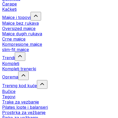
Čarape
Kačketi
Majice i topovi
Majice bez rukava
Oversized majice
Majice dugih rukava
Crne majice
Kompresione majice
slim-fit majice
Trendi
Kompleti
Kompleti trenerki
Oprema
Trening kod kuće
Bučice
Tegovi
Trake za vezbanje
Pilates lopte i balanseri
Prostirka za vežbanje
Šipke za vežbanje