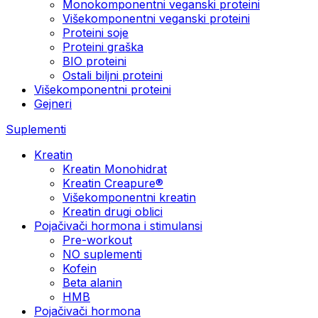
Monokomponentni veganski proteini
Višekomponentni veganski proteini
Proteini soje
Proteini graška
BIO proteini
Ostali biljni proteini
Višekomponentni proteini
Gejneri
Suplementi
Kreatin
Kreatin Monohidrat
Kreatin Creapure®
Višekomponentni kreatin
Kreatin drugi oblici
Pojačivači hormona i stimulansi
Pre-workout
NO suplementi
Kofein
Beta alanin
HMB
Pojačivači hormona