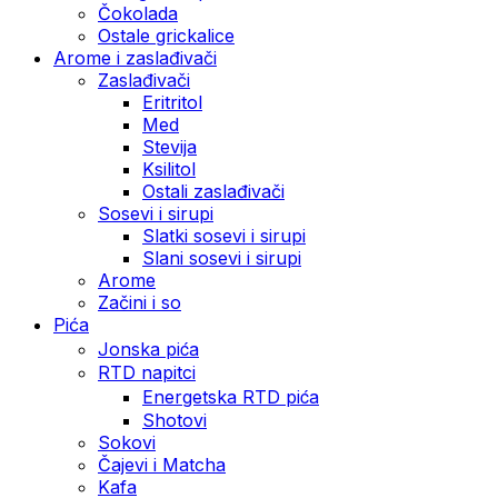
Čokolada
Ostale grickalice
Arome i zaslađivači
Zaslađivači
Eritritol
Med
Stevija
Ksilitol
Ostali zaslađivači
Sosevi i sirupi
Slatki sosevi i sirupi
Slani sosevi i sirupi
Arome
Začini i so
Pića
Jonska pića
RTD napitci
Energetska RTD pića
Shotovi
Sokovi
Čajevi i Matcha
Kafa