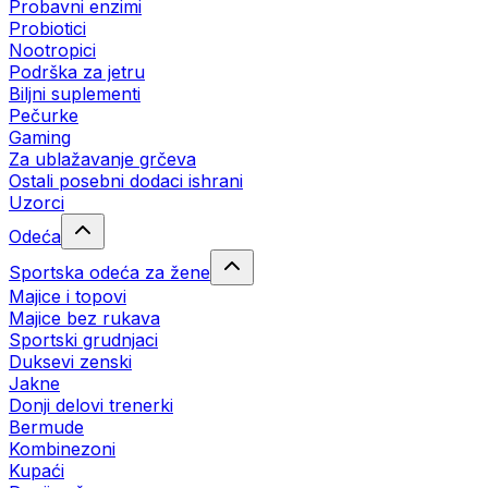
Probavni enzimi
Probiotici
Nootropici
Podrška za jetru
Biljni suplementi
Pečurke
Gaming
Za ublažavanje grčeva
Ostali posebni dodaci ishrani
Uzorci
Odeća
Sportska odeća za žene
Majice i topovi
Majice bez rukava
Sportski grudnjaci
Duksevi zenski
Jakne
Donji delovi trenerki
Bermude
Kombinezoni
Kupaći