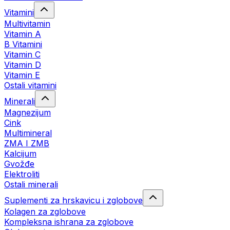
Vitamini
Multivitamin
Vitamin A
B Vitamini
Vitamin C
Vitamin D
Vitamin E
Ostali vitamini
Minerali
Magnezijum
Cink
Multimineral
ZMA I ZMB
Kalcijum
Gvožđe
Elektroliti
Ostali minerali
Suplementi za hrskavicu i zglobove
Kolagen za zglobove
Kompleksna ishrana za zglobove