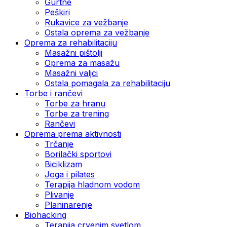
Gurtne
Peškiri
Rukavice za vežbanje
Ostala oprema za vežbanje
Oprema za rehabilitaciju
Masažni pištolji
Oprema za masažu
Masažni valjci
Ostala pomagala za rehabilitaciju
Torbe i rančevi
Torbe za hranu
Torbe za trening
Rančevi
Oprema prema aktivnosti
Trčanje
Borilački sportovi
Biciklizam
Joga i pilates
Terapija hladnom vodom
Plivanje
Planinarenje
Biohacking
Terapija crvenim svetlom