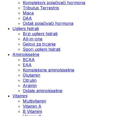
Kompleksni pojačivači hormona
Tribulus Terrestris
Maca
DAA
Ostali pojačivači hormona
Ugljeni hidrati
Brzi ugljeni hidrati
All-in-one
Gelovi za trcanje
Spori ugljeni hidrati
Aminokiseline
BCAA
ЕАА
Kompleksne aminokiseline
Glutamin
Citrulin
Arginin
Ostale aminokiseline
Vitamini
Multivitamin
Vitamin A
B Vitamini