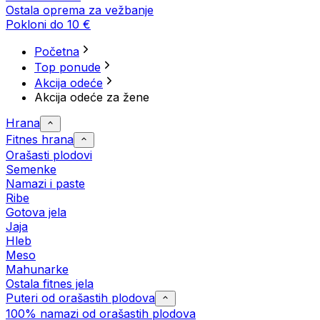
Ostala oprema za vežbanje
Pokloni do 10 €
Početna
Top ponude
Akcija odeće
Akcija odeće za žene
Hrana
Fitnes hrana
Orašasti plodovi
Semenke
Namazi i paste
Ribe
Gotova jela
Јаја
Hleb
Meso
Mahunarke
Ostala fitnes jela
Puteri od orašastih plodova
100% namazi od orašastih plodova