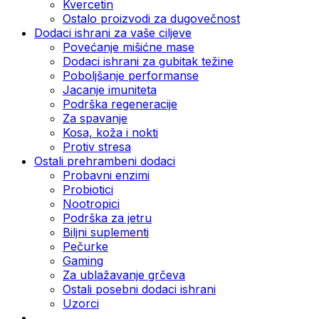
Kvercetin
Ostalo proizvodi za dugovečnost
Dodaci ishrani za vaše ciljeve
Povećanje mišićne mase
Dodaci ishrani za gubitak težine
Poboljšanje performanse
Jacanje imuniteta
Podrška regeneracije
Za spavanje
Kosa, koža i nokti
Protiv stresa
Ostali prehrambeni dodaci
Probavni enzimi
Probiotici
Nootropici
Podrška za jetru
Biljni suplementi
Pečurke
Gaming
Za ublažavanje grčeva
Ostali posebni dodaci ishrani
Uzorci