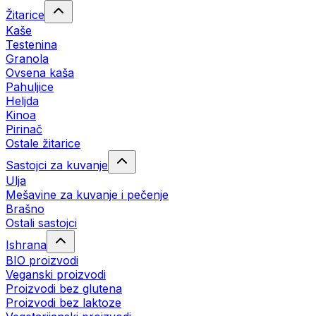
Žitarice
Kaše
Testenina
Granola
Ovsena kaša
Pahuljice
Heljda
Kinoa
Pirinač
Ostale žitarice
Sastojci za kuvanje
Ulja
Mešavine za kuvanje i pečenje
Brašno
Ostali sastojci
Ishrana
BIO proizvodi
Veganski proizvodi
Proizvodi bez glutena
Proizvodi bez laktoze