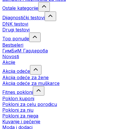
Ostale kategorije
Dijagnostički testovi
DNK testovi
Drugi testovi
Top ponude
Bestseleri
ГимБиМ Гардeробa
Novosti
Akcije
Akcija odeće
Akcija odeće za žene
Akcija odeće za muškarce
Fitnes pokloni
Poklon kuponi
Pokloni za celu porodicu
Pokloni za nju
Pokloni za njega
Kuvanje i pečenje
Moda i dodaci