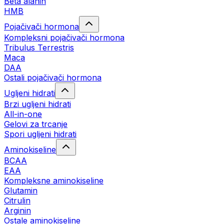
Beta alanin
HMB
Pojačivači hormona
Kompleksni pojačivači hormona
Tribulus Terrestris
Maca
DAA
Ostali pojačivači hormona
Ugljeni hidrati
Brzi ugljeni hidrati
All-in-one
Gelovi za trcanje
Spori ugljeni hidrati
Aminokiseline
BCAA
ЕАА
Kompleksne aminokiseline
Glutamin
Citrulin
Arginin
Ostale aminokiseline