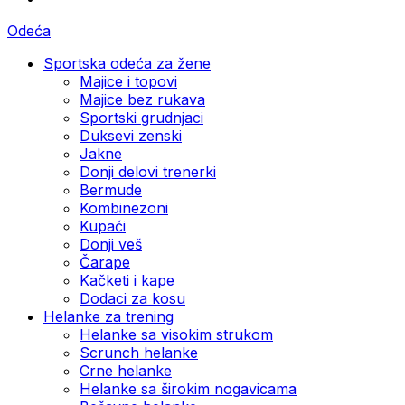
Odeća
Sportska odeća za žene
Majice i topovi
Majice bez rukava
Sportski grudnjaci
Duksevi zenski
Jakne
Donji delovi trenerki
Bermude
Kombinezoni
Kupaći
Donji veš
Čarape
Kačketi i kape
Dodaci za kosu
Helanke za trening
Helanke sa visokim strukom
Scrunch helanke
Crne helanke
Helanke sa širokim nogavicama