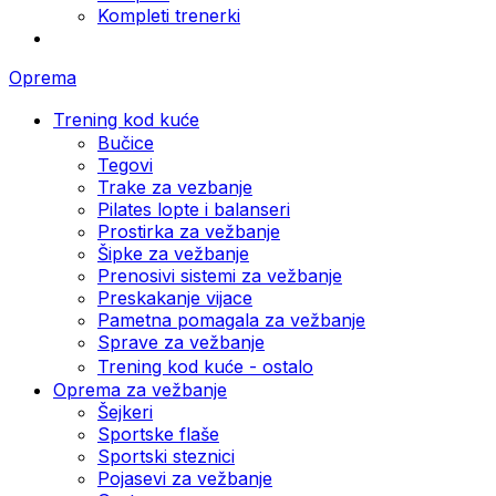
Kompleti trenerki
Oprema
Trening kod kuće
Bučice
Tegovi
Trake za vezbanje
Pilates lopte i balanseri
Prostirka za vežbanje
Šipke za vežbanje
Prenosivi sistemi za vežbanje
Preskakanje vijace
Pametna pomagala za vežbanje
Sprave za vežbanje
Trening kod kuće - ostalo
Oprema za vežbanje
Šejkeri
Sportske flaše
Sportski steznici
Pojasevi za vežbanje