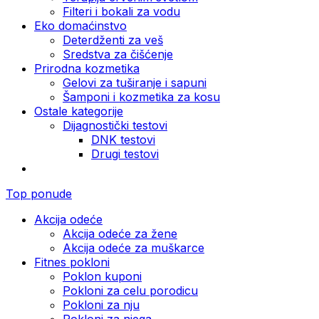
Filteri i bokali za vodu
Eko domaćinstvo
Deterdženti za veš
Sredstva za čišćenje
Prirodna kozmetika
Gelovi za tuširanje i sapuni
Šamponi i kozmetika za kosu
Ostale kategorije
Dijagnostički testovi
DNK testovi
Drugi testovi
Top ponude
Akcija odeće
Akcija odeće za žene
Akcija odeće za muškarce
Fitnes pokloni
Poklon kuponi
Pokloni za celu porodicu
Pokloni za nju
Pokloni za njega