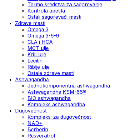
Termo sredstva za sagorevanje
Kontrola apetita
Ostali sagorevači masti
Zdrave masti
Omega 3
Omega 3-6-9
CLA i HCA
MCT ulje
Krill ulje
Lecitin
Riblje ulje
Ostale zdrave masti
Ashwagandha
Jednokomponentna ashwagandha
Ashwagandha KSM-66®
BIO ashwagandha
Kompleks ashwagandha
Dugovečnost
Kompleksi za dugovečnost
NAD+
Berberin
Resveratrol