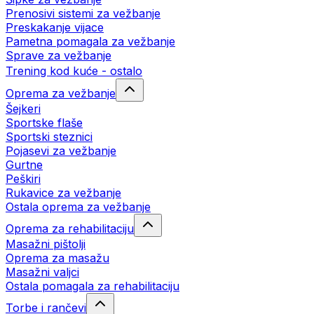
Prenosivi sistemi za vežbanje
Preskakanje vijace
Pametna pomagala za vežbanje
Sprave za vežbanje
Trening kod kuće - ostalo
Oprema za vežbanje
Šejkeri
Sportske flaše
Sportski steznici
Pojasevi za vežbanje
Gurtne
Peškiri
Rukavice za vežbanje
Ostala oprema za vežbanje
Oprema za rehabilitaciju
Masažni pištolji
Oprema za masažu
Masažni valjci
Ostala pomagala za rehabilitaciju
Torbe i rančevi