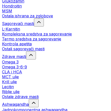
Glukozamin
Hondroitin
MSM
Ostala ishrana za zglobove
Sagorevači masti
L-Karnitin
Kompleksna sredstva za sagorevanje
Termo sredstva za sagorevanje
Kontrola apetita
Ostali sagorevači masti
Zdrave masti
Omega 3
Omega 3-6-9
CLA i HCA
MCT ulje
Krill ulje
Lecitin
Riblje ulje
Ostale zdrave masti
Ashwagandha
Jednokomponentna ashwagandha