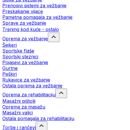
Prenosivi sistemi za vežbanje
Preskakanje vijace
Pametna pomagala za vežbanje
Sprave za vežbanje
Trening kod kuće - ostalo
Oprema za vežbanje
Šejkeri
Sportske flaše
Sportski steznici
Pojasevi za vežbanje
Gurtne
Peškiri
Rukavice za vežbanje
Ostala oprema za vežbanje
Oprema za rehabilitaciju
Masažni pištolji
Oprema za masažu
Masažni valjci
Ostala pomagala za rehabilitaciju
Torbe i rančevi