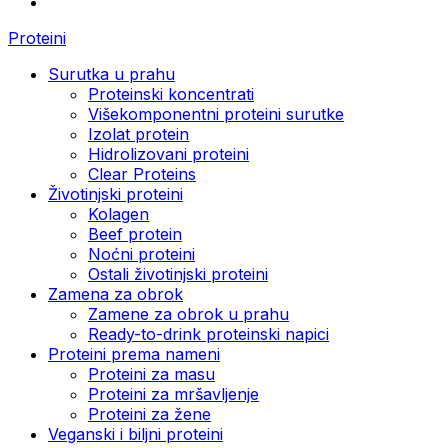
Proteini
Surutka u prahu
Proteinski koncentrati
Višekomponentni proteini surutke
Izolat protein
Hidrolizovani proteini
Clear Proteins
Životinjski proteini
Kolagen
Beef protein
Noćni proteini
Ostali životinjski proteini
Zamena za obrok
Zamene za obrok u prahu
Ready-to-drink proteinski napici
Proteini prema nameni
Proteini za masu
Proteini za mršavljenje
Proteini za žene
Veganski i biljni proteini