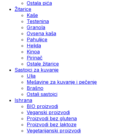
Ostala pića
Žitarice
Kaše
Testenina
Granola
Ovsena kaša
Pahuljice
Heljda
Kinoa
Pirinač
Ostale žitarice
Sastojci za kuvanje
Ulja
Mešavine za kuvanje i pečenje
Brašno
Ostali sastojci
Ishrana
BIO proizvodi
Veganski proizvodi
Proizvodi bez glutena
Proizvodi bez laktoze
Vegetarijanski proizvodi