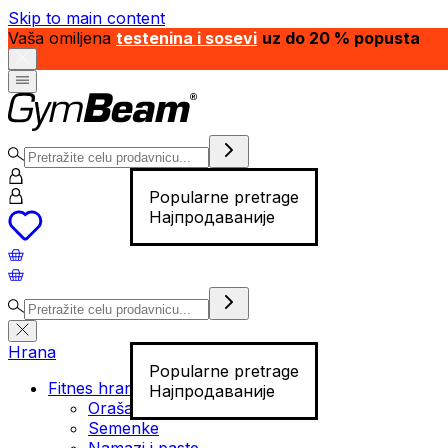
Skip to main content
Vaša omiljena
testenina i sosevi
uz do 20 % popusta
Popularne pretrage
Најпродаваније
Hrana
Popularne pretrage
Fitnes hrana
Најпродаваније
Orašasti plodovi
Semenke
Namazi i paste