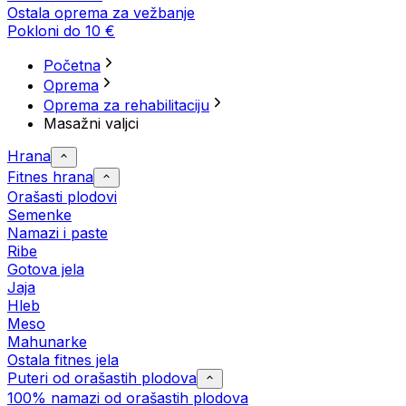
Ostala oprema za vežbanje
Pokloni do 10 €
Početna
Oprema
Oprema za rehabilitaciju
Masažni valjci
Hrana
Fitnes hrana
Orašasti plodovi
Semenke
Namazi i paste
Ribe
Gotova jela
Јаја
Hleb
Meso
Mahunarke
Ostala fitnes jela
Puteri od orašastih plodova
100% namazi od orašastih plodova