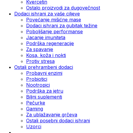
Kvercetin
Ostalo proizvodi za dugovečnost
Dodaci ishrani za vaše ciljeve
Povećanje mišićne mase
Dodaci ishrani za gubitak težine
Poboljšanje performanse
Jacanje imuniteta
Podrška regeneracije
Za spavanje
Kosa, koža i nokti
Protiv stresa
Ostali prehrambeni dodaci
Probavni enzimi
Probiotici
Nootropici
Podrška za jetru
Biljni suplementi
Pečurke
Gaming
Za ublažavanje grčeva
Ostali posebni dodaci ishrani
Uzorci