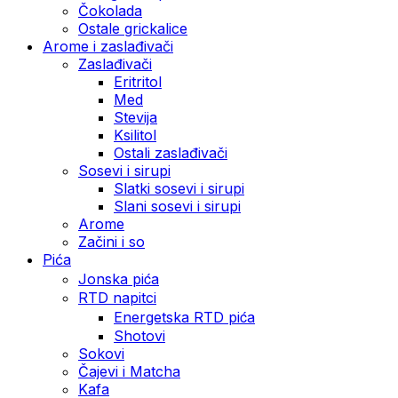
Čokolada
Ostale grickalice
Arome i zaslađivači
Zaslađivači
Eritritol
Med
Stevija
Ksilitol
Ostali zaslađivači
Sosevi i sirupi
Slatki sosevi i sirupi
Slani sosevi i sirupi
Arome
Začini i so
Pića
Jonska pića
RTD napitci
Energetska RTD pića
Shotovi
Sokovi
Čajevi i Matcha
Kafa