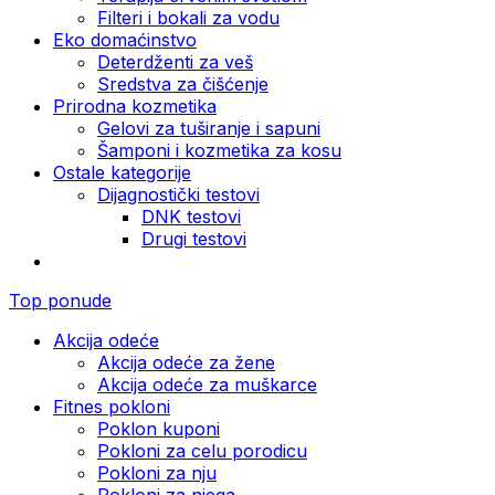
Filteri i bokali za vodu
Eko domaćinstvo
Deterdženti za veš
Sredstva za čišćenje
Prirodna kozmetika
Gelovi za tuširanje i sapuni
Šamponi i kozmetika za kosu
Ostale kategorije
Dijagnostički testovi
DNK testovi
Drugi testovi
Top ponude
Akcija odeće
Akcija odeće za žene
Akcija odeće za muškarce
Fitnes pokloni
Poklon kuponi
Pokloni za celu porodicu
Pokloni za nju
Pokloni za njega