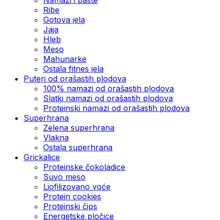
Ribe
Gotova jela
Јаја
Hleb
Meso
Mahunarke
Ostala fitnes jela
Puteri od orašastih plodova
100% namazi od orašastih plodova
Slatki namazi od orašastih plodova
Proteinski namazi od orašastih plodova
Superhrana
Zelena superhrana
Vlakna
Ostala superhrana
Grickalice
Proteinske čokoladice
Suvo meso
Liofilizovano voće
Protein cookies
Proteinski čips
Energetske pločice