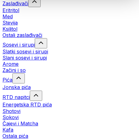
Zaslađivači
Eritritol
Med
Stevija
Ksilitol
Ostali zaslađivači
Sosevi i sirupi
Slatki sosevi i sirupi
Slani sosevi i sirupi
Arome
Začini i so
Pića
Jonska pića
RTD napitci
Energetska RTD pića
Shotovi
Sokovi
Čajevi i Matcha
Kafa
Ostala pića