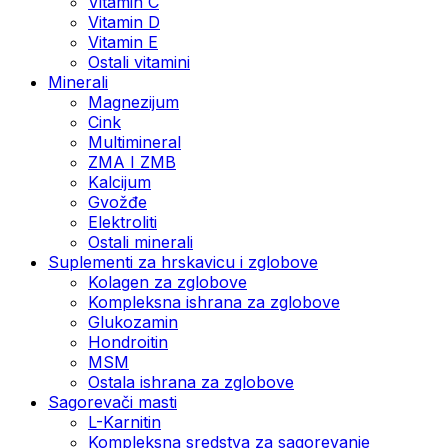
Vitamin C
Vitamin D
Vitamin E
Ostali vitamini
Minerali
Magnezijum
Cink
Multimineral
ZMA I ZMB
Kalcijum
Gvožđe
Elektroliti
Ostali minerali
Suplementi za hrskavicu i zglobove
Kolagen za zglobove
Kompleksna ishrana za zglobove
Glukozamin
Hondroitin
MSM
Ostala ishrana za zglobove
Sagorevači masti
L-Karnitin
Kompleksna sredstva za sagorevanje