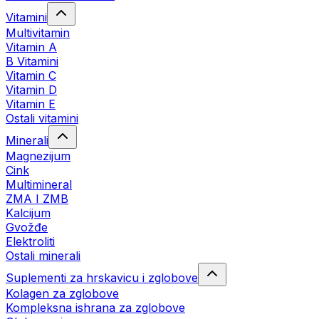
Vitamini
Multivitamin
Vitamin A
B Vitamini
Vitamin C
Vitamin D
Vitamin E
Ostali vitamini
Minerali
Magnezijum
Cink
Multimineral
ZMA I ZMB
Kalcijum
Gvožđe
Elektroliti
Ostali minerali
Suplementi za hrskavicu i zglobove
Kolagen za zglobove
Kompleksna ishrana za zglobove