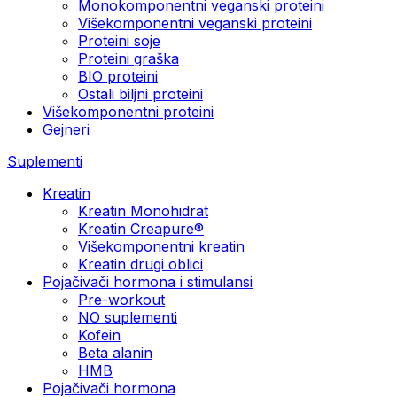
Monokomponentni veganski proteini
Višekomponentni veganski proteini
Proteini soje
Proteini graška
BIO proteini
Ostali biljni proteini
Višekomponentni proteini
Gejneri
Suplementi
Kreatin
Kreatin Monohidrat
Kreatin Creapure®
Višekomponentni kreatin
Kreatin drugi oblici
Pojačivači hormona i stimulansi
Pre-workout
NO suplementi
Kofein
Beta alanin
HMB
Pojačivači hormona