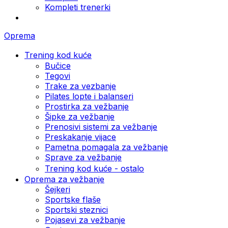
Kompleti trenerki
Oprema
Trening kod kuće
Bučice
Tegovi
Trake za vezbanje
Pilates lopte i balanseri
Prostirka za vežbanje
Šipke za vežbanje
Prenosivi sistemi za vežbanje
Preskakanje vijace
Pametna pomagala za vežbanje
Sprave za vežbanje
Trening kod kuće - ostalo
Oprema za vežbanje
Šejkeri
Sportske flaše
Sportski steznici
Pojasevi za vežbanje