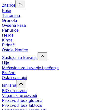
Žitarice
Kaše
Testenina
Granola
Ovsena kaša
Pahuljice
Heljda
Kinoa
Pirinač
Ostale žitarice
Sastojci za kuvanje
Ulja
Mešavine za kuvanje i pečenje
Brašno
Ostali sastojci
Ishrana
BIO proizvodi
Veganski proizvodi
Proizvodi bez glutena
Proizvodi bez laktoze