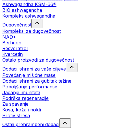
Ashwagandha KSM-66®
BIO ashwagandha
Kompleks ashwagandha
Dugovečnost
Kompleksi za dugovečnost
NAD+
Berberin
Resveratrol
Kvercetin
Ostalo proizvodi za dugovečnost
Dodaci ishrani za vaše ciljeve
Povećanje mišićne mase
Dodaci ishrani za gubitak težine
Poboljšanje performanse
Jacanje imuniteta
Podrška regeneracije
Za spavanje
Kosa, koža i nokti
Protiv stresa
Ostali prehrambeni dodaci