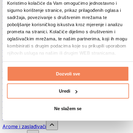
Koristimo kolačiće da Vam omogućimo jednostavno i
Ostala fitnes jela
sigurno korištenje stranice, prikaz prilagođenih oglasa i
Puteri od orašastih plodova
sadržaja, povezivanje s društvenim mrežama te
100% namazi od orašastih plodova
poboljšanje korisničkog iskustva kroz mjerenje i analizu
Slatki namazi od orašastih plodova
prometa na stranici. Kolačiće dijelimo s društvenim i
Proteinski namazi od orašastih plodova
oglašivačkim mrežama, te našim partnerima, koji ih mogu
Superhrana
kombinirati s drugim podacima koje su prikupili uporabom
Zelena superhrana
njihovih usluga na našim ili drugim WEB stranicama.
Vlakna
Ostala superhrana
Grickalice
Dozvoli sve
Proteinske čokoladice
Suvo meso
Liofilizovano voće
Uredi
Protein cookies
Proteinski čips
Energetske pločice
Ne slažem se
Čokolada
Ostale grickalice
Arome i zaslađivači