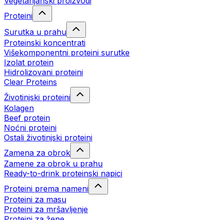
Vegetarijanski proizvodi
Proteini
Surutka u prahu
Proteinski koncentrati
Višekomponentni proteini surutke
Izolat protein
Hidrolizovani proteini
Clear Proteins
Životinjski proteini
Kolagen
Beef protein
Noćni proteini
Ostali životinjski proteini
Zamena za obrok
Zamene za obrok u prahu
Ready-to-drink proteinski napici
Proteini prema nameni
Proteini za masu
Proteini za mršavljenje
Proteini za žene