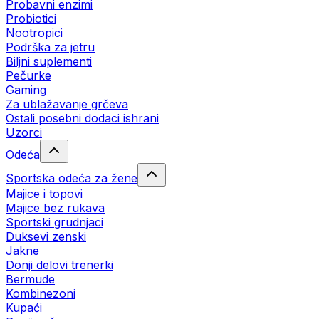
Probavni enzimi
Probiotici
Nootropici
Podrška za jetru
Biljni suplementi
Pečurke
Gaming
Za ublažavanje grčeva
Ostali posebni dodaci ishrani
Uzorci
Odeća
Sportska odeća za žene
Majice i topovi
Majice bez rukava
Sportski grudnjaci
Duksevi zenski
Jakne
Donji delovi trenerki
Bermude
Kombinezoni
Kupaći