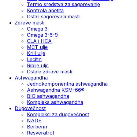
Termo sredstva za sagorevanje
Kontrola apetita
Ostali sagorevači masti
Zdrave masti
Omega 3
Omega 3-6-9
CLA i HCA
MCT ulje
Krill ulje
Lecitin
Riblje ulje
Ostale zdrave masti
Ashwagandha
Jednokomponentna ashwagandha
Ashwagandha KSM-66®
BIO ashwagandha
Kompleks ashwagandha
Dugovečnost
Kompleksi za dugovečnost
NAD+
Berberin
Resveratrol