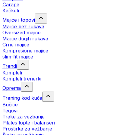
Čarape
Kačketi
Majice i topovi
Majice bez rukava
Oversized majice
Majice dugih rukava
Crne majice
Kompresione majice
slim-fit majice
Trendi
Kompleti
Kompleti trenerki
Oprema
Trening kod kuće
Bučice
Tegovi
Trake za vezbanje
Pilates lopte i balanseri
Prostirka za vežbanje
Šipke za vežbanje