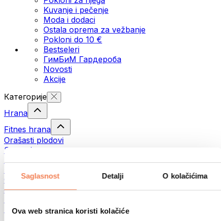
Kuvanje i pečenje
Moda i dodaci
Ostala oprema za vežbanje
Pokloni do 10 €
Bestseleri
ГимБиМ Гардeробa
Novosti
Akcije
Категорије
Hrana
Fitnes hrana
Orašasti plodovi
Semenke
Namazi i paste
Ribe
Saglasnost
Detalji
O kolačićima
Gotova jela
Јаја
Hleb
Meso
Ova web stranica koristi kolačiće
Mahunarke