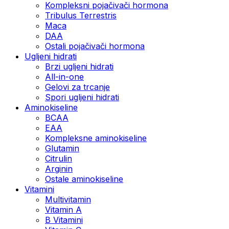
Kompleksni pojačivači hormona
Tribulus Terrestris
Maca
DAA
Ostali pojačivači hormona
Ugljeni hidrati
Brzi ugljeni hidrati
All-in-one
Gelovi za trcanje
Spori ugljeni hidrati
Aminokiseline
BCAA
ЕАА
Kompleksne aminokiseline
Glutamin
Citrulin
Arginin
Ostale aminokiseline
Vitamini
Multivitamin
Vitamin A
B Vitamini