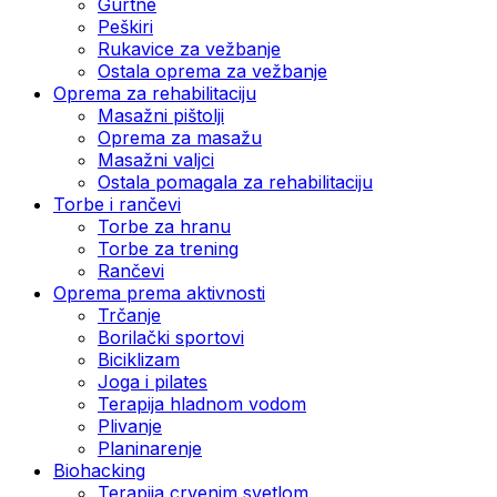
Gurtne
Peškiri
Rukavice za vežbanje
Ostala oprema za vežbanje
Oprema za rehabilitaciju
Masažni pištolji
Oprema za masažu
Masažni valjci
Ostala pomagala za rehabilitaciju
Torbe i rančevi
Torbe za hranu
Torbe za trening
Rančevi
Oprema prema aktivnosti
Trčanje
Borilački sportovi
Biciklizam
Joga i pilates
Terapija hladnom vodom
Plivanje
Planinarenje
Biohacking
Terapija crvenim svetlom