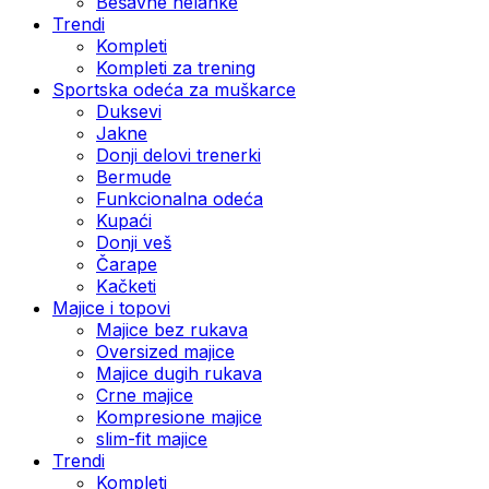
Bešavne helanke
Trendi
Kompleti
Kompleti za trening
Sportska odeća za muškarce
Duksevi
Jakne
Donji delovi trenerki
Bermude
Funkcionalna odeća
Kupaći
Donji veš
Čarape
Kačketi
Majice i topovi
Majice bez rukava
Oversized majice
Majice dugih rukava
Crne majice
Kompresione majice
slim-fit majice
Trendi
Kompleti