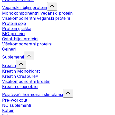
Veganski i biljni proteini
Monokomponentni veganski proteini
Višekomponentni veganski proteini
Proteini soje
Proteini graška
BIO proteini
Ostali biljni proteini
Višekomponentni proteini
Gejneri
Suplementi
Kreatin
Kreatin Monohidrat
Kreatin Creapure®
Višekomponentni kreatin
Kreatin drugi oblici
Pojačivači hormona i stimulansi
Pre-workout
NO suplementi
Kofein