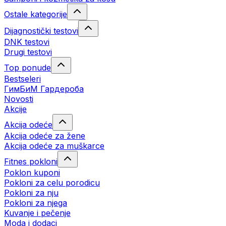
Ostale kategorije
Dijagnostički testovi
DNK testovi
Drugi testovi
Top ponude
Bestseleri
ГимБиМ Гардeробa
Novosti
Akcije
Akcija odeće
Akcija odeće za žene
Akcija odeće za muškarce
Fitnes pokloni
Poklon kuponi
Pokloni za celu porodicu
Pokloni za nju
Pokloni za njega
Kuvanje i pečenje
Moda i dodaci