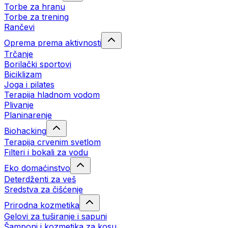
Torbe za hranu
Torbe za trening
Rančevi
Oprema prema aktivnosti
Trčanje
Borilački sportovi
Biciklizam
Joga i pilates
Terapija hladnom vodom
Plivanje
Planinarenje
Biohacking
Terapija crvenim svetlom
Filteri i bokali za vodu
Eko domaćinstvo
Deterdženti za veš
Sredstva za čišćenje
Prirodna kozmetika
Gelovi za tuširanje i sapuni
Šamponi i kozmetika za kosu