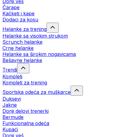
Donji veš
Čarape
Kačketi i kape
Dodaci za kosu
Helanke za trening
Helanke sa visokim strukom
Scrunch helanke
Crne helanke
Helanke sa širokim nogavicama
Bešavne helanke
Trendi
Kompleti
Kompleti za trening
Sportska odeća za muškarce
Duksevi
Jakne
Donji delovi trenerki
Bermude
Funkcionalna odeća
Kupaći
Donji veš