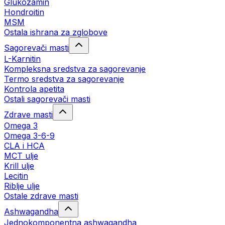
Glukozamin
Hondroitin
MSM
Ostala ishrana za zglobove
Sagorevači masti
L-Karnitin
Kompleksna sredstva za sagorevanje
Termo sredstva za sagorevanje
Kontrola apetita
Ostali sagorevači masti
Zdrave masti
Omega 3
Omega 3-6-9
CLA i HCA
MCT ulje
Krill ulje
Lecitin
Riblje ulje
Ostale zdrave masti
Ashwagandha
Jednokomponentna ashwagandha