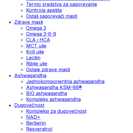
Termo sredstva za sagorevanje
Kontrola apetita
Ostali sagorevači masti
Zdrave masti
Omega 3
Omega 3-6-9
CLA i HCA
MCT ulje
Krill ulje
Lecitin
Riblje ulje
Ostale zdrave masti
Ashwagandha
Jednokomponentna ashwagandha
Ashwagandha KSM-66®
BIO ashwagandha
Kompleks ashwagandha
Dugovečnost
Kompleksi za dugovečnost
NAD+
Berberin
Resveratrol