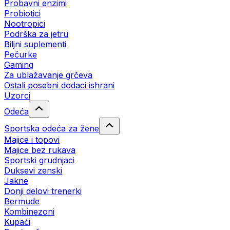
Probavni enzimi
Probiotici
Nootropici
Podrška za jetru
Biljni suplementi
Pečurke
Gaming
Za ublažavanje grčeva
Ostali posebni dodaci ishrani
Uzorci
Odeća
Sportska odeća za žene
Majice i topovi
Majice bez rukava
Sportski grudnjaci
Duksevi zenski
Jakne
Donji delovi trenerki
Bermude
Kombinezoni
Kupaći