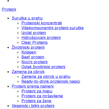
Proteini
Surutka u prahu
Proteinski koncentrati
Višekomponentni proteini surutke
Izolat protein
Hidrolizovani proteini
Clear Proteins
Životinjski proteini
Kolagen
Beef protein
Noćni proteini
Ostali životinjski proteini
Zamena za obrok
Zamene za obrok u prahu
Ready-to-drink proteinski napici
Proteini prema nameni
Proteini za masu
Proteini za mršavljenje
Proteini za žene
Veganski i biljni proteini