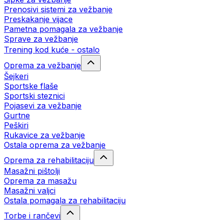
Prenosivi sistemi za vežbanje
Preskakanje vijace
Pametna pomagala za vežbanje
Sprave za vežbanje
Trening kod kuće - ostalo
Oprema za vežbanje
Šejkeri
Sportske flaše
Sportski steznici
Pojasevi za vežbanje
Gurtne
Peškiri
Rukavice za vežbanje
Ostala oprema za vežbanje
Oprema za rehabilitaciju
Masažni pištolji
Oprema za masažu
Masažni valjci
Ostala pomagala za rehabilitaciju
Torbe i rančevi