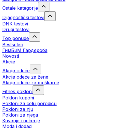
Ostale kategorije
Dijagnostički testovi
DNK testovi
Drugi testovi
Top ponude
Bestseleri
ГимБиМ Гардeробa
Novosti
Akcije
Akcija odeće
Akcija odeće za žene
Akcija odeće za muškarce
Fitnes pokloni
Poklon kuponi
Pokloni za celu porodicu
Pokloni za nju
Pokloni za njega
Kuvanje i pečenje
Moda i dodaci