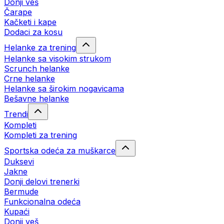
Donji veš
Čarape
Kačketi i kape
Dodaci za kosu
Helanke za trening
Helanke sa visokim strukom
Scrunch helanke
Crne helanke
Helanke sa širokim nogavicama
Bešavne helanke
Trendi
Kompleti
Kompleti za trening
Sportska odeća za muškarce
Duksevi
Jakne
Donji delovi trenerki
Bermude
Funkcionalna odeća
Kupaći
Donji veš