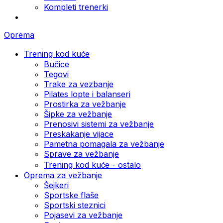
Kompleti trenerki
Oprema
Trening kod kuće
Bučice
Tegovi
Trake za vezbanje
Pilates lopte i balanseri
Prostirka za vežbanje
Šipke za vežbanje
Prenosivi sistemi za vežbanje
Preskakanje vijace
Pametna pomagala za vežbanje
Sprave za vežbanje
Trening kod kuće - ostalo
Oprema za vežbanje
Šejkeri
Sportske flaše
Sportski steznici
Pojasevi za vežbanje