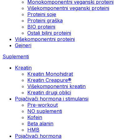
Monokomponentni veganski proteini
Višekomponentni veganski proteini
Proteini soje
Proteini graška
BIO proteini
Ostali biljni proteini
Višekomponentni proteini
Gejneri
Suplementi
Kreatin
Kreatin Monohidrat
Kreatin Creapure®
Višekomponentni kreatin
Kreatin drugi oblici
Pojačivači hormona i stimulansi
Pre-workout
NO suplementi
Kofein
Beta alanin
HMB
Pojačivači hormona