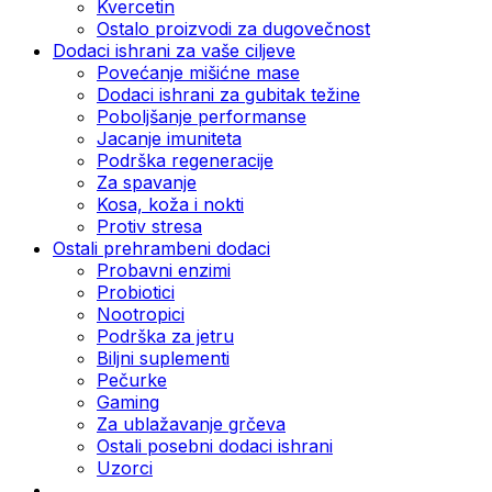
Kvercetin
Ostalo proizvodi za dugovečnost
Dodaci ishrani za vaše ciljeve
Povećanje mišićne mase
Dodaci ishrani za gubitak težine
Poboljšanje performanse
Jacanje imuniteta
Podrška regeneracije
Za spavanje
Kosa, koža i nokti
Protiv stresa
Ostali prehrambeni dodaci
Probavni enzimi
Probiotici
Nootropici
Podrška za jetru
Biljni suplementi
Pečurke
Gaming
Za ublažavanje grčeva
Ostali posebni dodaci ishrani
Uzorci