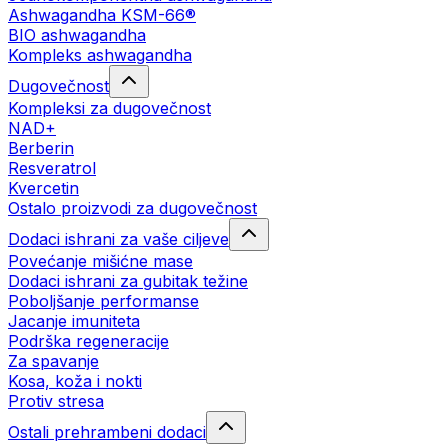
Ashwagandha KSM-66®
BIO ashwagandha
Kompleks ashwagandha
Dugovečnost
Kompleksi za dugovečnost
NAD+
Berberin
Resveratrol
Kvercetin
Ostalo proizvodi za dugovečnost
Dodaci ishrani za vaše ciljeve
Povećanje mišićne mase
Dodaci ishrani za gubitak težine
Poboljšanje performanse
Jacanje imuniteta
Podrška regeneracije
Za spavanje
Kosa, koža i nokti
Protiv stresa
Ostali prehrambeni dodaci