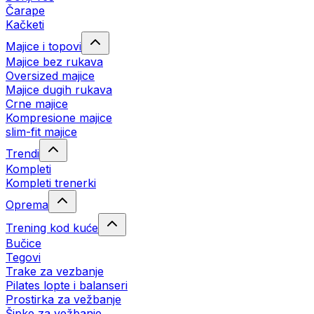
Čarape
Kačketi
Majice i topovi
Majice bez rukava
Oversized majice
Majice dugih rukava
Crne majice
Kompresione majice
slim-fit majice
Trendi
Kompleti
Kompleti trenerki
Oprema
Trening kod kuće
Bučice
Tegovi
Trake za vezbanje
Pilates lopte i balanseri
Prostirka za vežbanje
Šipke za vežbanje