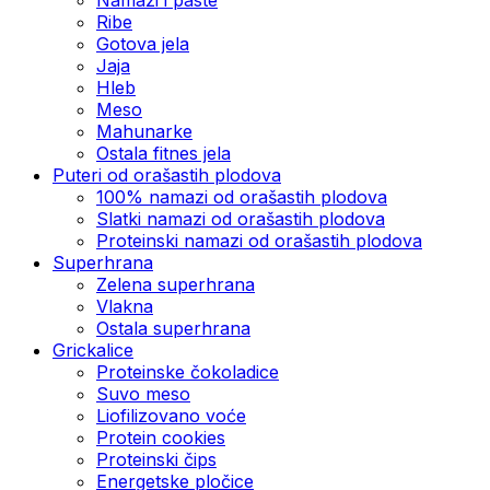
Ribe
Gotova jela
Јаја
Hleb
Meso
Mahunarke
Ostala fitnes jela
Puteri od orašastih plodova
100% namazi od orašastih plodova
Slatki namazi od orašastih plodova
Proteinski namazi od orašastih plodova
Superhrana
Zelena superhrana
Vlakna
Ostala superhrana
Grickalice
Proteinske čokoladice
Suvo meso
Liofilizovano voće
Protein cookies
Proteinski čips
Energetske pločice