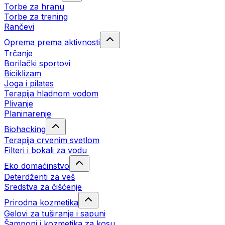
Torbe za hranu
Torbe za trening
Rančevi
Oprema prema aktivnosti
Trčanje
Borilački sportovi
Biciklizam
Joga i pilates
Terapija hladnom vodom
Plivanje
Planinarenje
Biohacking
Terapija crvenim svetlom
Filteri i bokali za vodu
Eko domaćinstvo
Deterdženti za veš
Sredstva za čišćenje
Prirodna kozmetika
Gelovi za tuširanje i sapuni
Šamponi i kozmetika za kosu