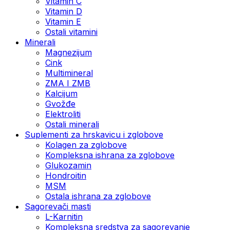
Vitamin C
Vitamin D
Vitamin E
Ostali vitamini
Minerali
Magnezijum
Cink
Multimineral
ZMA I ZMB
Kalcijum
Gvožđe
Elektroliti
Ostali minerali
Suplementi za hrskavicu i zglobove
Kolagen za zglobove
Kompleksna ishrana za zglobove
Glukozamin
Hondroitin
MSM
Ostala ishrana za zglobove
Sagorevači masti
L-Karnitin
Kompleksna sredstva za sagorevanje