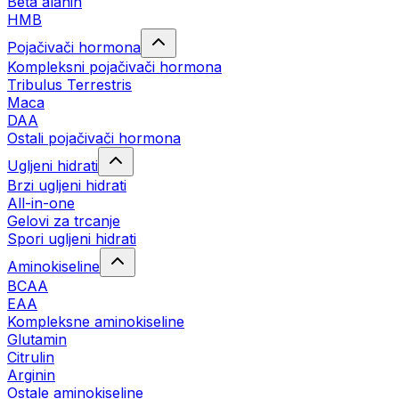
Beta alanin
HMB
Pojačivači hormona
Kompleksni pojačivači hormona
Tribulus Terrestris
Maca
DAA
Ostali pojačivači hormona
Ugljeni hidrati
Brzi ugljeni hidrati
All-in-one
Gelovi za trcanje
Spori ugljeni hidrati
Aminokiseline
BCAA
ЕАА
Kompleksne aminokiseline
Glutamin
Citrulin
Arginin
Ostale aminokiseline