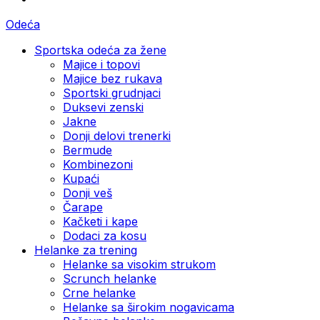
Odeća
Sportska odeća za žene
Majice i topovi
Majice bez rukava
Sportski grudnjaci
Duksevi zenski
Jakne
Donji delovi trenerki
Bermude
Kombinezoni
Kupaći
Donji veš
Čarape
Kačketi i kape
Dodaci za kosu
Helanke za trening
Helanke sa visokim strukom
Scrunch helanke
Crne helanke
Helanke sa širokim nogavicama