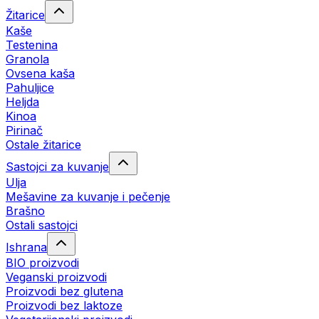
Žitarice
Kaše
Testenina
Granola
Ovsena kaša
Pahuljice
Heljda
Kinoa
Pirinač
Ostale žitarice
Sastojci za kuvanje
Ulja
Mešavine za kuvanje i pečenje
Brašno
Ostali sastojci
Ishrana
BIO proizvodi
Veganski proizvodi
Proizvodi bez glutena
Proizvodi bez laktoze