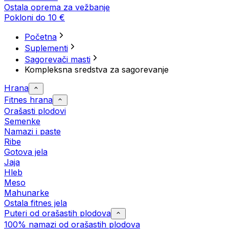
Ostala oprema za vežbanje
Pokloni do 10 €
Početna
Suplementi
Sagorevači masti
Kompleksna sredstva za sagorevanje
Hrana
Fitnes hrana
Orašasti plodovi
Semenke
Namazi i paste
Ribe
Gotova jela
Јаја
Hleb
Meso
Mahunarke
Ostala fitnes jela
Puteri od orašastih plodova
100% namazi od orašastih plodova