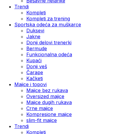
Bešavne helanke
Trendi
Kompleti
Kompleti za trening
Sportska odeća za muškarce
Duksevi
Jakne
Donji delovi trenerki
Bermude
Funkcionalna odeća
Kupaći
Donji veš
Čarape
Kačketi
Majice i topovi
Majice bez rukava
Oversized majice
Majice dugih rukava
Crne majice
Kompresione majice
slim-fit majice
Trendi
Kompleti