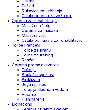
Gurtne
Peškiri
Rukavice za vežbanje
Ostala oprema za vežbanje
Oprema za rehabilitaciju
Masažni pištolji
Oprema za masažu
Masažni valjci
Ostala pomagala za rehabilitaciju
Torbe i rančevi
Torbe za hranu
Torbe za trening
Rančevi
Oprema prema aktivnosti
Trčanje
Borilački sportovi
Biciklizam
Joga i pilates
Terapija hladnom vodom
Plivanje
Planinarenje
Biohacking
Terapija crvenim svetlom