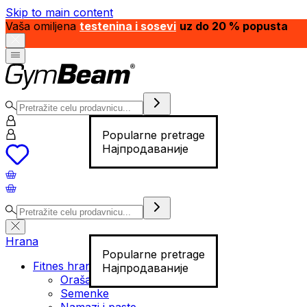
Skip to main content
Vaša omiljena
testenina i sosevi
uz do 20 % popusta
Popularne pretrage
Најпродаваније
Hrana
Popularne pretrage
Fitnes hrana
Најпродаваније
Orašasti plodovi
Semenke
Namazi i paste