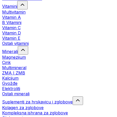
Vitamini
Multivitamin
Vitamin A
B Vitamini
Vitamin C
Vitamin D
Vitamin E
Ostali vitamini
Minerali
Magnezijum
Cink
Multimineral
ZMA I ZMB
Kalcijum
Gvožđe
Elektroliti
Ostali minerali
Suplementi za hrskavicu i zglobove
Kolagen za zglobove
Kompleksna ishrana za zglobove