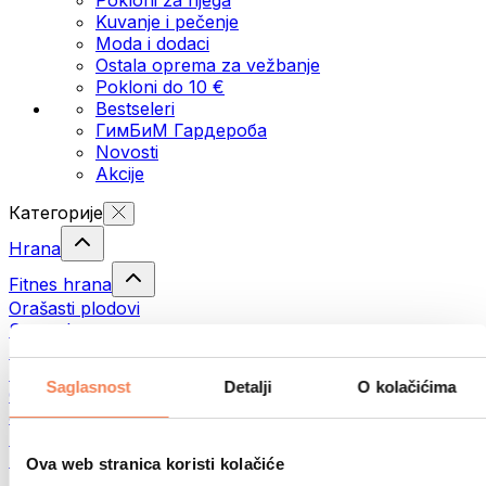
Kuvanje i pečenje
Moda i dodaci
Ostala oprema za vežbanje
Pokloni do 10 €
Bestseleri
ГимБиМ Гардeробa
Novosti
Akcije
Категорије
Hrana
Fitnes hrana
Orašasti plodovi
Semenke
Namazi i paste
Ribe
Saglasnost
Detalji
O kolačićima
Gotova jela
Јаја
Hleb
Meso
Ova web stranica koristi kolačiće
Mahunarke