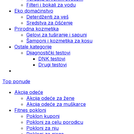
Filteri i bokali za vodu
Eko domaćinstvo
Deterdženti za veš
Sredstva za čišćenje
Prirodna kozmetika
Gelovi za tuširanje i sapuni
Šamponi i kozmetika za kosu
Ostale kategorije
Dijagnostički testovi
DNK testovi
Drugi testovi
Top ponude
Akcija odeće
Akcija odeće za žene
Akcija odeće za muškarce
Fitnes pokloni
Poklon kuponi
Pokloni za celu porodicu
Pokloni za nju
Pokloni za njega