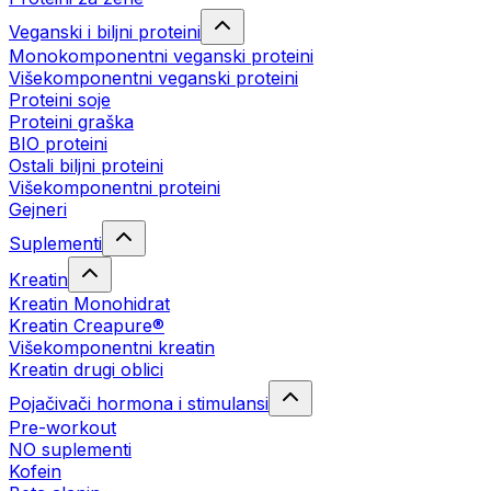
Veganski i biljni proteini
Monokomponentni veganski proteini
Višekomponentni veganski proteini
Proteini soje
Proteini graška
BIO proteini
Ostali biljni proteini
Višekomponentni proteini
Gejneri
Suplementi
Kreatin
Kreatin Monohidrat
Kreatin Creapure®
Višekomponentni kreatin
Kreatin drugi oblici
Pojačivači hormona i stimulansi
Pre-workout
NO suplementi
Kofein