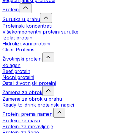
Vegetarijanski proizvodi
Proteini
Surutka u prahu
Proteinski koncentrati
Višekomponentni proteini surutke
Izolat protein
Hidrolizovani proteini
Clear Proteins
Životinjski proteini
Kolagen
Beef protein
Noćni proteini
Ostali životinjski proteini
Zamena za obrok
Zamene za obrok u prahu
Ready-to-drink proteinski napici
Proteini prema nameni
Proteini za masu
Proteini za mršavljenje
Proteini za žene