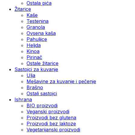
Ostala pića
Žitarice
Kaše
Testenina
Granola
Ovsena kaša
Pahuljice
Heljda
Kinoa
Pirinač
Ostale žitarice
Sastojci za kuvanje
Ulja
Mešavine za kuvanje i pečenje
Brašno
Ostali sastojci
Ishrana
BIO proizvodi
Veganski proizvodi
Proizvodi bez glutena
Proizvodi bez laktoze
Vegetarijanski proizvodi