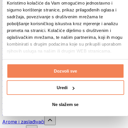
Koristimo kolačiće da Vam omogućimo jednostavno i
Ostala fitnes jela
sigurno korištenje stranice, prikaz prilagođenih oglasa i
Puteri od orašastih plodova
sadržaja, povezivanje s društvenim mrežama te
100% namazi od orašastih plodova
poboljšanje korisničkog iskustva kroz mjerenje i analizu
Slatki namazi od orašastih plodova
prometa na stranici. Kolačiće dijelimo s društvenim i
Proteinski namazi od orašastih plodova
oglašivačkim mrežama, te našim partnerima, koji ih mogu
Superhrana
kombinirati s drugim podacima koje su prikupili uporabom
Zelena superhrana
njihovih usluga na našim ili drugim WEB stranicama.
Vlakna
Ostala superhrana
Grickalice
Dozvoli sve
Proteinske čokoladice
Suvo meso
Liofilizovano voće
Uredi
Protein cookies
Proteinski čips
Energetske pločice
Ne slažem se
Čokolada
Ostale grickalice
Arome i zaslađivači