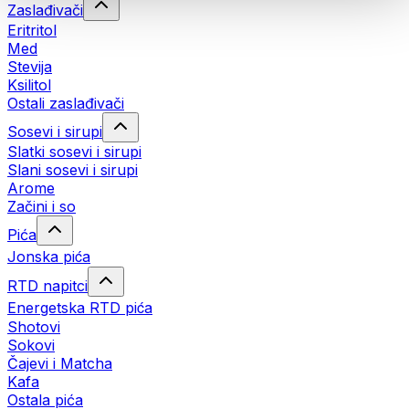
Zaslađivači
Eritritol
Med
Stevija
Ksilitol
Ostali zaslađivači
Sosevi i sirupi
Slatki sosevi i sirupi
Slani sosevi i sirupi
Arome
Začini i so
Pića
Jonska pića
RTD napitci
Energetska RTD pića
Shotovi
Sokovi
Čajevi i Matcha
Kafa
Ostala pića