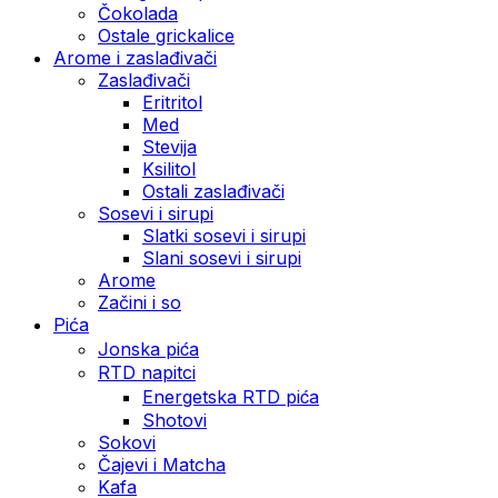
Čokolada
Ostale grickalice
Arome i zaslađivači
Zaslađivači
Eritritol
Med
Stevija
Ksilitol
Ostali zaslađivači
Sosevi i sirupi
Slatki sosevi i sirupi
Slani sosevi i sirupi
Arome
Začini i so
Pića
Jonska pića
RTD napitci
Energetska RTD pića
Shotovi
Sokovi
Čajevi i Matcha
Kafa