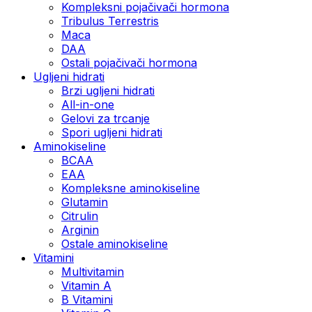
Kompleksni pojačivači hormona
Tribulus Terrestris
Maca
DAA
Ostali pojačivači hormona
Ugljeni hidrati
Brzi ugljeni hidrati
All-in-one
Gelovi za trcanje
Spori ugljeni hidrati
Aminokiseline
BCAA
ЕАА
Kompleksne aminokiseline
Glutamin
Citrulin
Arginin
Ostale aminokiseline
Vitamini
Multivitamin
Vitamin A
B Vitamini