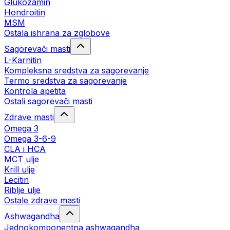
Glukozamin
Hondroitin
MSM
Ostala ishrana za zglobove
Sagorevači masti
L-Karnitin
Kompleksna sredstva za sagorevanje
Termo sredstva za sagorevanje
Kontrola apetita
Ostali sagorevači masti
Zdrave masti
Omega 3
Omega 3-6-9
CLA i HCA
MCT ulje
Krill ulje
Lecitin
Riblje ulje
Ostale zdrave masti
Ashwagandha
Jednokomponentna ashwagandha