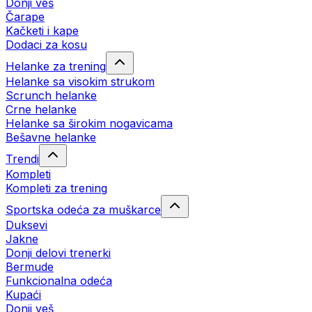
Donji veš
Čarape
Kačketi i kape
Dodaci za kosu
Helanke za trening
Helanke sa visokim strukom
Scrunch helanke
Crne helanke
Helanke sa širokim nogavicama
Bešavne helanke
Trendi
Kompleti
Kompleti za trening
Sportska odeća za muškarce
Duksevi
Jakne
Donji delovi trenerki
Bermude
Funkcionalna odeća
Kupaći
Donji veš