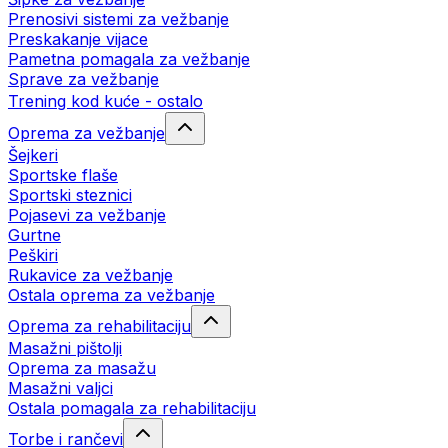
Prenosivi sistemi za vežbanje
Preskakanje vijace
Pametna pomagala za vežbanje
Sprave za vežbanje
Trening kod kuće - ostalo
Oprema za vežbanje
Šejkeri
Sportske flaše
Sportski steznici
Pojasevi za vežbanje
Gurtne
Peškiri
Rukavice za vežbanje
Ostala oprema za vežbanje
Oprema za rehabilitaciju
Masažni pištolji
Oprema za masažu
Masažni valjci
Ostala pomagala za rehabilitaciju
Torbe i rančevi