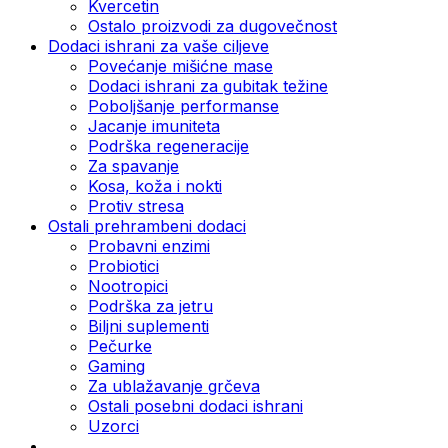
Kvercetin
Ostalo proizvodi za dugovečnost
Dodaci ishrani za vaše ciljeve
Povećanje mišićne mase
Dodaci ishrani za gubitak težine
Poboljšanje performanse
Jacanje imuniteta
Podrška regeneracije
Za spavanje
Kosa, koža i nokti
Protiv stresa
Ostali prehrambeni dodaci
Probavni enzimi
Probiotici
Nootropici
Podrška za jetru
Biljni suplementi
Pečurke
Gaming
Za ublažavanje grčeva
Ostali posebni dodaci ishrani
Uzorci