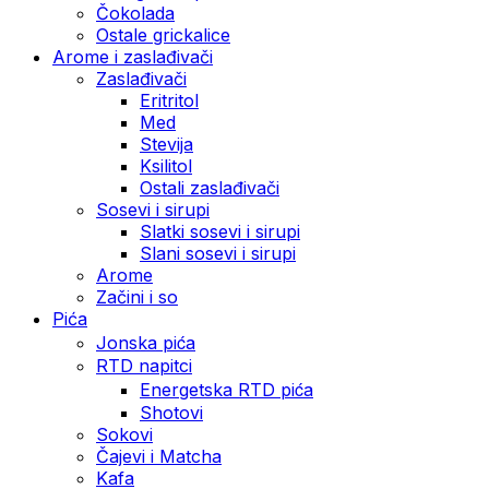
Čokolada
Ostale grickalice
Arome i zaslađivači
Zaslađivači
Eritritol
Med
Stevija
Ksilitol
Ostali zaslađivači
Sosevi i sirupi
Slatki sosevi i sirupi
Slani sosevi i sirupi
Arome
Začini i so
Pića
Jonska pića
RTD napitci
Energetska RTD pića
Shotovi
Sokovi
Čajevi i Matcha
Kafa