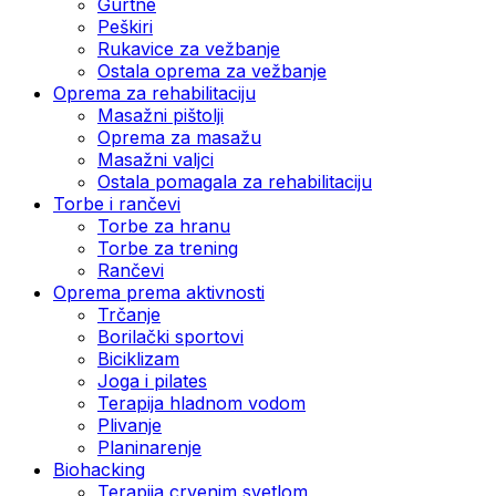
Gurtne
Peškiri
Rukavice za vežbanje
Ostala oprema za vežbanje
Oprema za rehabilitaciju
Masažni pištolji
Oprema za masažu
Masažni valjci
Ostala pomagala za rehabilitaciju
Torbe i rančevi
Torbe za hranu
Torbe za trening
Rančevi
Oprema prema aktivnosti
Trčanje
Borilački sportovi
Biciklizam
Joga i pilates
Terapija hladnom vodom
Plivanje
Planinarenje
Biohacking
Terapija crvenim svetlom