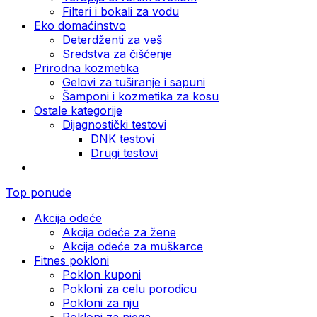
Filteri i bokali za vodu
Eko domaćinstvo
Deterdženti za veš
Sredstva za čišćenje
Prirodna kozmetika
Gelovi za tuširanje i sapuni
Šamponi i kozmetika za kosu
Ostale kategorije
Dijagnostički testovi
DNK testovi
Drugi testovi
Top ponude
Akcija odeće
Akcija odeće za žene
Akcija odeće za muškarce
Fitnes pokloni
Poklon kuponi
Pokloni za celu porodicu
Pokloni za nju
Pokloni za njega