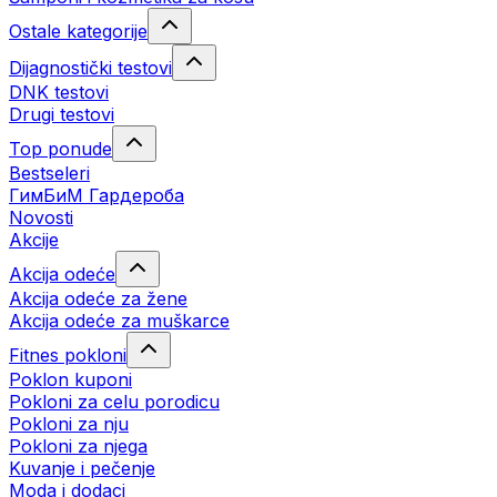
Ostale kategorije
Dijagnostički testovi
DNK testovi
Drugi testovi
Top ponude
Bestseleri
ГимБиМ Гардeробa
Novosti
Akcije
Akcija odeće
Akcija odeće za žene
Akcija odeće za muškarce
Fitnes pokloni
Poklon kuponi
Pokloni za celu porodicu
Pokloni za nju
Pokloni za njega
Kuvanje i pečenje
Moda i dodaci