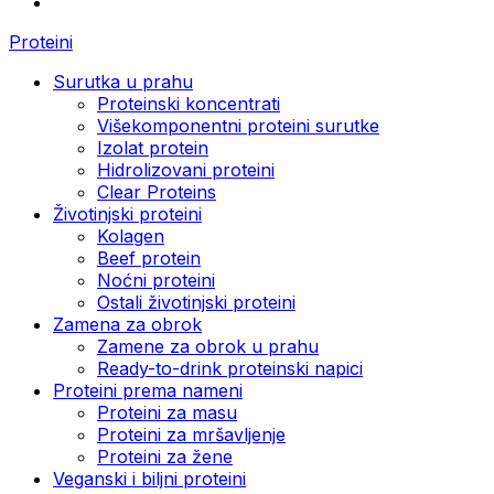
Proteini
Surutka u prahu
Proteinski koncentrati
Višekomponentni proteini surutke
Izolat protein
Hidrolizovani proteini
Clear Proteins
Životinjski proteini
Kolagen
Beef protein
Noćni proteini
Ostali životinjski proteini
Zamena za obrok
Zamene za obrok u prahu
Ready-to-drink proteinski napici
Proteini prema nameni
Proteini za masu
Proteini za mršavljenje
Proteini za žene
Veganski i biljni proteini