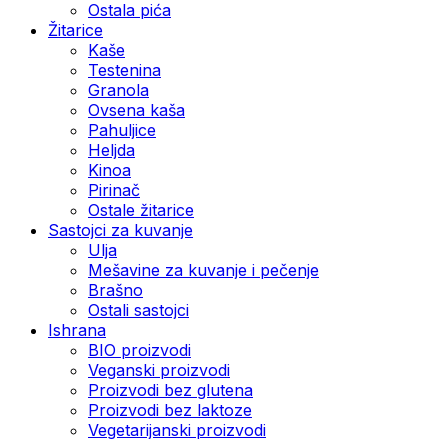
Ostala pića
Žitarice
Kaše
Testenina
Granola
Ovsena kaša
Pahuljice
Heljda
Kinoa
Pirinač
Ostale žitarice
Sastojci za kuvanje
Ulja
Mešavine za kuvanje i pečenje
Brašno
Ostali sastojci
Ishrana
BIO proizvodi
Veganski proizvodi
Proizvodi bez glutena
Proizvodi bez laktoze
Vegetarijanski proizvodi