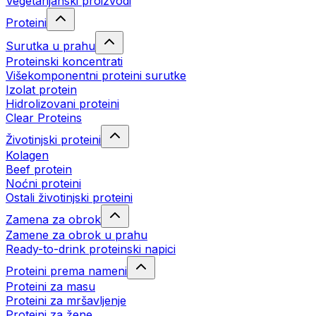
Vegetarijanski proizvodi
Proteini
Surutka u prahu
Proteinski koncentrati
Višekomponentni proteini surutke
Izolat protein
Hidrolizovani proteini
Clear Proteins
Životinjski proteini
Kolagen
Beef protein
Noćni proteini
Ostali životinjski proteini
Zamena za obrok
Zamene za obrok u prahu
Ready-to-drink proteinski napici
Proteini prema nameni
Proteini za masu
Proteini za mršavljenje
Proteini za žene