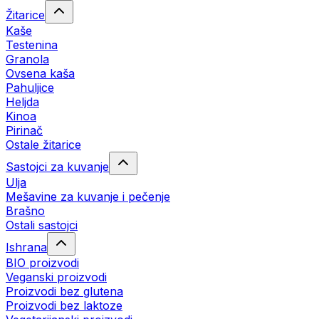
Žitarice
Kaše
Testenina
Granola
Ovsena kaša
Pahuljice
Heljda
Kinoa
Pirinač
Ostale žitarice
Sastojci za kuvanje
Ulja
Mešavine za kuvanje i pečenje
Brašno
Ostali sastojci
Ishrana
BIO proizvodi
Veganski proizvodi
Proizvodi bez glutena
Proizvodi bez laktoze