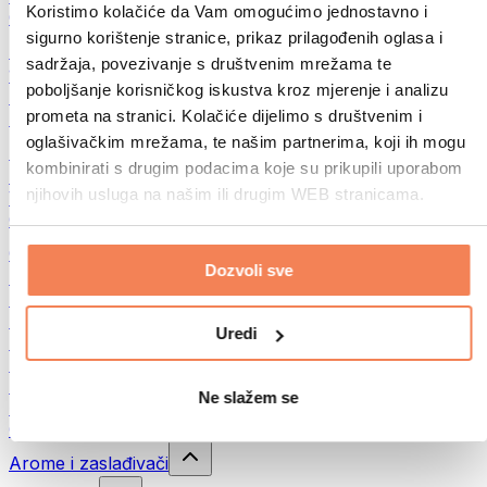
Koristimo kolačiće da Vam omogućimo jednostavno i
Ostala fitnes jela
sigurno korištenje stranice, prikaz prilagođenih oglasa i
Puteri od orašastih plodova
sadržaja, povezivanje s društvenim mrežama te
100% namazi od orašastih plodova
poboljšanje korisničkog iskustva kroz mjerenje i analizu
Slatki namazi od orašastih plodova
prometa na stranici. Kolačiće dijelimo s društvenim i
Proteinski namazi od orašastih plodova
oglašivačkim mrežama, te našim partnerima, koji ih mogu
Superhrana
kombinirati s drugim podacima koje su prikupili uporabom
Zelena superhrana
njihovih usluga na našim ili drugim WEB stranicama.
Vlakna
Ostala superhrana
Grickalice
Dozvoli sve
Proteinske čokoladice
Suvo meso
Liofilizovano voće
Uredi
Protein cookies
Proteinski čips
Energetske pločice
Ne slažem se
Čokolada
Ostale grickalice
Arome i zaslađivači