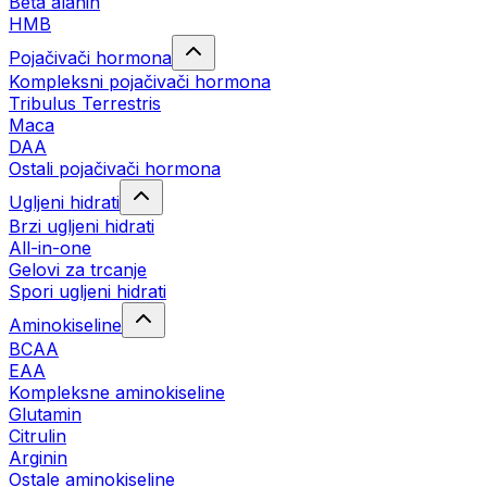
Beta alanin
HMB
Pojačivači hormona
Kompleksni pojačivači hormona
Tribulus Terrestris
Maca
DAA
Ostali pojačivači hormona
Ugljeni hidrati
Brzi ugljeni hidrati
All-in-one
Gelovi za trcanje
Spori ugljeni hidrati
Aminokiseline
BCAA
ЕАА
Kompleksne aminokiseline
Glutamin
Citrulin
Arginin
Ostale aminokiseline