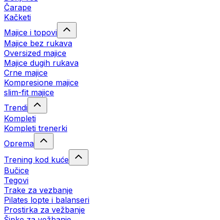
Čarape
Kačketi
Majice i topovi
Majice bez rukava
Oversized majice
Majice dugih rukava
Crne majice
Kompresione majice
slim-fit majice
Trendi
Kompleti
Kompleti trenerki
Oprema
Trening kod kuće
Bučice
Tegovi
Trake za vezbanje
Pilates lopte i balanseri
Prostirka za vežbanje
Šipke za vežbanje