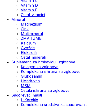
Vitamin C
Vitamin D
Vitamin E
Ostali vitamini
Minerali
Magnezijum
Cink
Multimineral
ZMA I ZMB
Kalcijum
Gvožđe
Elektroliti
Ostali minerali
Suplementi za hrskavicu i zglobove
Kolagen za zglobove
Kompleksna ishrana za zglobove
Glukozamin
Hondroitin
MSM
Ostala ishrana za zglobove
Sagorevači masti
L-Karnitin
Kompleksna sredstva za sagorevanje