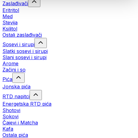
Zaslađivači
Eritritol
Med
Stevija
Ksilitol
Ostali zaslađivači
Sosevi i sirupi
Slatki sosevi i sirupi
Slani sosevi i sirupi
Arome
Začini i so
Pića
Jonska pića
RTD napitci
Energetska RTD pića
Shotovi
Sokovi
Čajevi i Matcha
Kafa
Ostala pića