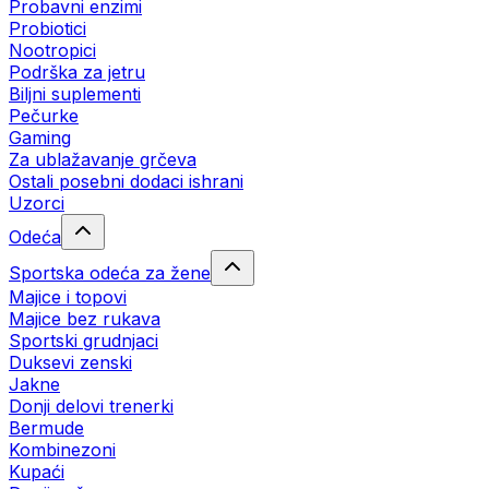
Probavni enzimi
Probiotici
Nootropici
Podrška za jetru
Biljni suplementi
Pečurke
Gaming
Za ublažavanje grčeva
Ostali posebni dodaci ishrani
Uzorci
Odeća
Sportska odeća za žene
Majice i topovi
Majice bez rukava
Sportski grudnjaci
Duksevi zenski
Jakne
Donji delovi trenerki
Bermude
Kombinezoni
Kupaći