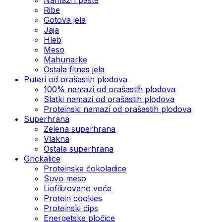
Ribe
Gotova jela
Јаја
Hleb
Meso
Mahunarke
Ostala fitnes jela
Puteri od orašastih plodova
100% namazi od orašastih plodova
Slatki namazi od orašastih plodova
Proteinski namazi od orašastih plodova
Superhrana
Zelena superhrana
Vlakna
Ostala superhrana
Grickalice
Proteinske čokoladice
Suvo meso
Liofilizovano voće
Protein cookies
Proteinski čips
Energetske pločice