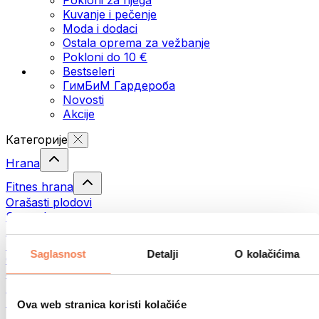
Kuvanje i pečenje
Moda i dodaci
Ostala oprema za vežbanje
Pokloni do 10 €
Bestseleri
ГимБиМ Гардeробa
Novosti
Akcije
Категорије
Hrana
Fitnes hrana
Orašasti plodovi
Semenke
Namazi i paste
Ribe
Saglasnost
Detalji
O kolačićima
Gotova jela
Јаја
Hleb
Meso
Ova web stranica koristi kolačiće
Mahunarke