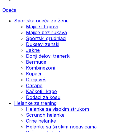
Odeća
Sportska odeća za žene
Majice i topovi
Majice bez rukava
Sportski grudnjaci
Duksevi zenski
Jakne
Donji delovi trenerki
Bermude
Kombinezoni
Kupaći
Donji veš
Čarape
Kačketi i kape
Dodaci za kosu
Helanke za trening
Helanke sa visokim strukom
Scrunch helanke
Crne helanke
Helanke sa širokim nogavicama