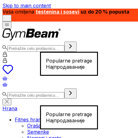
Skip to main content
Vaša omiljena
testenina i sosevi
uz do 20 % popusta
Popularne pretrage
Најпродаваније
Hrana
Popularne pretrage
Fitnes hrana
Најпродаваније
Orašasti plodovi
Semenke
Namazi i paste