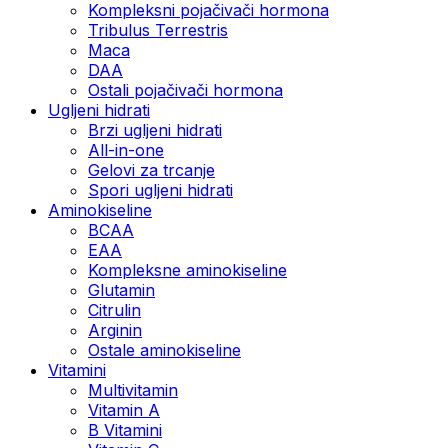
Kompleksni pojačivači hormona
Tribulus Terrestris
Maca
DAA
Ostali pojačivači hormona
Ugljeni hidrati
Brzi ugljeni hidrati
All-in-one
Gelovi za trcanje
Spori ugljeni hidrati
Aminokiseline
BCAA
ЕАА
Kompleksne aminokiseline
Glutamin
Citrulin
Arginin
Ostale aminokiseline
Vitamini
Multivitamin
Vitamin A
B Vitamini