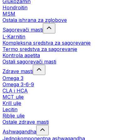
Glukozamin
Hondroitin
MSM
Ostala ishrana za zglobove
Sagorevači masti
L-Karnitin
Kompleksna sredstva za sagorevanje
Termo sredstva za sagorevanje
Kontrola apetita
Ostali sagorevači masti
Zdrave masti
Omega 3
Omega 3-6-9
CLA i HCA
MCT ulje
Krill ulje
Lecitin
Riblje ulje
Ostale zdrave masti
Ashwagandha
Jednokomponentna ashwagandha