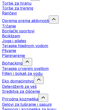
Torbe za hranu
Torbe za trening
Rančevi
Oprema prema aktivnosti
Trčanje
Borilački sportovi
Biciklizam
Joga i pilates
Terapija hladnom vodom
Plivanje
Planinarenje
Biohacking
Terapija crvenim svetlom
Filteri i bokali za vodu
Eko domaćinstvo
Deterdženti za veš
Sredstva za čišćenje
Prirodna kozmetika
Gelovi za tuširanje i sapuni
Šamponi i kozmetika za kosu