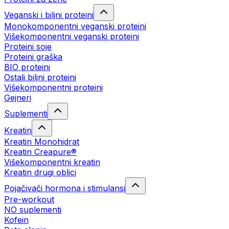
Veganski i biljni proteini
Monokomponentni veganski proteini
Višekomponentni veganski proteini
Proteini soje
Proteini graška
BIO proteini
Ostali biljni proteini
Višekomponentni proteini
Gejneri
Suplementi
Kreatin
Kreatin Monohidrat
Kreatin Creapure®
Višekomponentni kreatin
Kreatin drugi oblici
Pojačivači hormona i stimulansi
Pre-workout
NO suplementi
Kofein