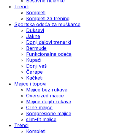
Bešavne helanke
Trendi
Kompleti
Kompleti za trening
Sportska odeća za muškarce
Duksevi
Jakne
Donji delovi trenerki
Bermude
Funkcionalna odeća
Kupaći
Donji veš
Čarape
Kačketi
Majice i topovi
Majice bez rukava
Oversized majice
Majice dugih rukava
Crne majice
Kompresione majice
slim-fit majice
Trendi
Kompleti