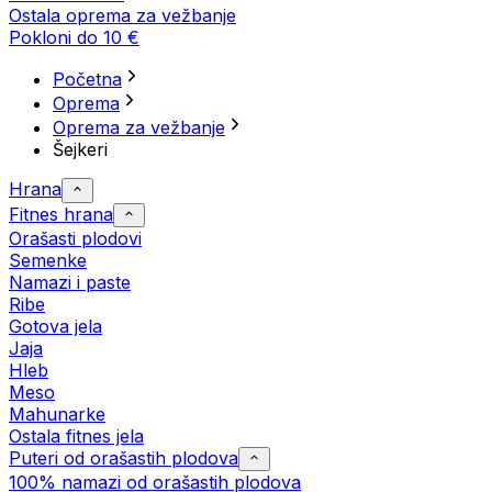
Ostala oprema za vežbanje
Pokloni do 10 €
Početna
Oprema
Oprema za vežbanje
Šejkeri
Hrana
Fitnes hrana
Orašasti plodovi
Semenke
Namazi i paste
Ribe
Gotova jela
Јаја
Hleb
Meso
Mahunarke
Ostala fitnes jela
Puteri od orašastih plodova
100% namazi od orašastih plodova