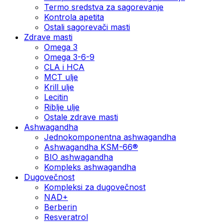
Termo sredstva za sagorevanje
Kontrola apetita
Ostali sagorevači masti
Zdrave masti
Omega 3
Omega 3-6-9
CLA i HCA
MCT ulje
Krill ulje
Lecitin
Riblje ulje
Ostale zdrave masti
Ashwagandha
Jednokomponentna ashwagandha
Ashwagandha KSM-66®
BIO ashwagandha
Kompleks ashwagandha
Dugovečnost
Kompleksi za dugovečnost
NAD+
Berberin
Resveratrol