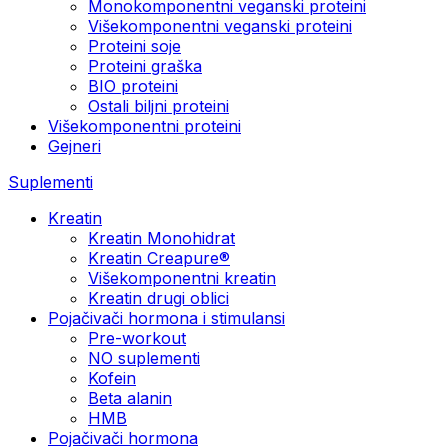
Monokomponentni veganski proteini
Višekomponentni veganski proteini
Proteini soje
Proteini graška
BIO proteini
Ostali biljni proteini
Višekomponentni proteini
Gejneri
Suplementi
Kreatin
Kreatin Monohidrat
Kreatin Creapure®
Višekomponentni kreatin
Kreatin drugi oblici
Pojačivači hormona i stimulansi
Pre-workout
NO suplementi
Kofein
Beta alanin
HMB
Pojačivači hormona