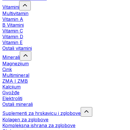
Vitamini
Multivitamin
Vitamin A
B Vitamini
Vitamin C
Vitamin D
Vitamin E
Ostali vitamini
Minerali
Magnezijum
Cink
Multimineral
ZMA I ZMB
Kalcijum
Gvožđe
Elektroliti
Ostali minerali
Suplementi za hrskavicu i zglobove
Kolagen za zglobove
Kompleksna ishrana za zglobove