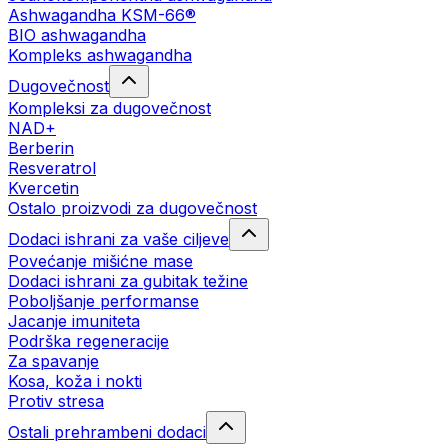
Ashwagandha KSM-66®
BIO ashwagandha
Kompleks ashwagandha
Dugovečnost
Kompleksi za dugovečnost
NAD+
Berberin
Resveratrol
Kvercetin
Ostalo proizvodi za dugovečnost
Dodaci ishrani za vaše ciljeve
Povećanje mišićne mase
Dodaci ishrani za gubitak težine
Poboljšanje performanse
Jacanje imuniteta
Podrška regeneracije
Za spavanje
Kosa, koža i nokti
Protiv stresa
Ostali prehrambeni dodaci