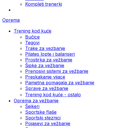
Kompleti trenerki
Oprema
Trening kod kuće
Bučice
Tegovi
Trake za vezbanje
Pilates lopte i balanseri
Prostirka za vežbanje
Šipke za vežbanje
Prenosivi sistemi za vežbanje
Preskakanje vijace
Pametna pomagala za vežbanje
Sprave za vežbanje
Trening kod kuće - ostalo
Oprema za vežbanje
Šejkeri
Sportske flaše
Sportski steznici
Pojasevi za vežbanje