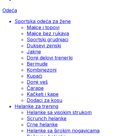
Odeća
Sportska odeća za žene
Majice i topovi
Majice bez rukava
Sportski grudnjaci
Duksevi zenski
Jakne
Donji delovi trenerki
Bermude
Kombinezoni
Kupaći
Donji veš
Čarape
Kačketi i kape
Dodaci za kosu
Helanke za trening
Helanke sa visokim strukom
Scrunch helanke
Crne helanke
Helanke sa širokim nogavicama