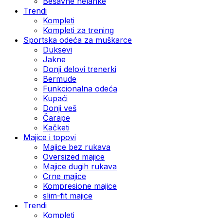
Bešavne helanke
Trendi
Kompleti
Kompleti za trening
Sportska odeća za muškarce
Duksevi
Jakne
Donji delovi trenerki
Bermude
Funkcionalna odeća
Kupaći
Donji veš
Čarape
Kačketi
Majice i topovi
Majice bez rukava
Oversized majice
Majice dugih rukava
Crne majice
Kompresione majice
slim-fit majice
Trendi
Kompleti