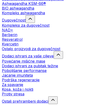
Ashwagandha KSM-66®
BIO ashwagandha
Kompleks ashwagandha
Dugovečnost
Kompleksi za dugovečnost
NAD+
Berberin
Resveratrol
Kvercetin
Ostalo proizvodi za dugovečnost
Dodaci ishrani za vaše ciljeve
Povećanje mišićne mase
Dodaci ishrani za gubitak težine
Poboljšanje performanse
Jacanje imuniteta
Podrška regeneracije
Za spavanje
Kosa, koža i nokti
Protiv stresa
Ostali prehrambeni dodaci