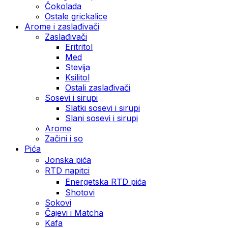
Čokolada
Ostale grickalice
Arome i zaslađivači
Zaslađivači
Eritritol
Med
Stevija
Ksilitol
Ostali zaslađivači
Sosevi i sirupi
Slatki sosevi i sirupi
Slani sosevi i sirupi
Arome
Začini i so
Pića
Jonska pića
RTD napitci
Energetska RTD pića
Shotovi
Sokovi
Čajevi i Matcha
Kafa