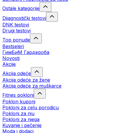
Ostale kategorije
Dijagnostički testovi
DNK testovi
Drugi testovi
Top ponude
Bestseleri
ГимБиМ Гардeробa
Novosti
Akcije
Akcija odeće
Akcija odeće za žene
Akcija odeće za muškarce
Fitnes pokloni
Poklon kuponi
Pokloni za celu porodicu
Pokloni za nju
Pokloni za njega
Kuvanje i pečenje
Moda i dodaci