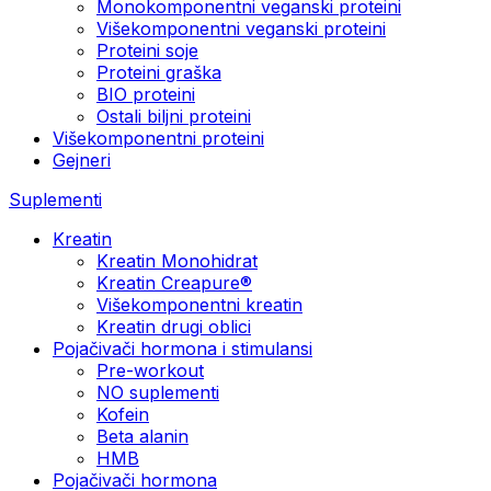
Monokomponentni veganski proteini
Višekomponentni veganski proteini
Proteini soje
Proteini graška
BIO proteini
Ostali biljni proteini
Višekomponentni proteini
Gejneri
Suplementi
Kreatin
Kreatin Monohidrat
Kreatin Creapure®
Višekomponentni kreatin
Kreatin drugi oblici
Pojačivači hormona i stimulansi
Pre-workout
NO suplementi
Kofein
Beta alanin
HMB
Pojačivači hormona