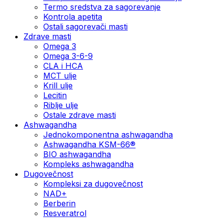
Termo sredstva za sagorevanje
Kontrola apetita
Ostali sagorevači masti
Zdrave masti
Omega 3
Omega 3-6-9
CLA i HCA
MCT ulje
Krill ulje
Lecitin
Riblje ulje
Ostale zdrave masti
Ashwagandha
Jednokomponentna ashwagandha
Ashwagandha KSM-66®
BIO ashwagandha
Kompleks ashwagandha
Dugovečnost
Kompleksi za dugovečnost
NAD+
Berberin
Resveratrol