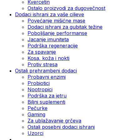
Kvercetin
Ostalo proizvodi za dugovečnost
Dodaci ishrani za vaše ciljeve
Povećanje mišićne mase
Dodaci ishrani za gubitak težine
Poboljšanje performanse
Jacanje imuniteta
Podrška regeneracije
Za spavanje
Kosa, koža i nokti
Protiv stresa
Ostali prehrambeni dodaci
Probavni enzimi
Probiotici
Nootropici
Podrška za jetru
Biljni suplementi
Pečurke
Gaming
Za ublažavanje grčeva
Ostali posebni dodaci ishrani
Uzorci