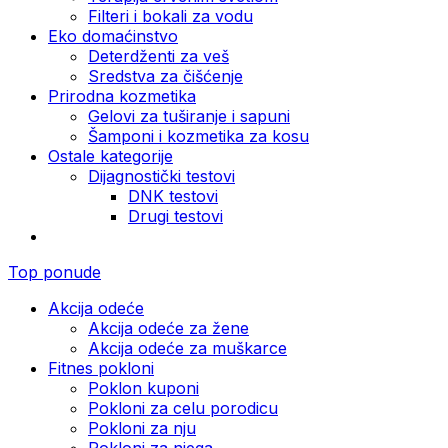
Filteri i bokali za vodu
Eko domaćinstvo
Deterdženti za veš
Sredstva za čišćenje
Prirodna kozmetika
Gelovi za tuširanje i sapuni
Šamponi i kozmetika za kosu
Ostale kategorije
Dijagnostički testovi
DNK testovi
Drugi testovi
Top ponude
Akcija odeće
Akcija odeće za žene
Akcija odeće za muškarce
Fitnes pokloni
Poklon kuponi
Pokloni za celu porodicu
Pokloni za nju
Pokloni za njega