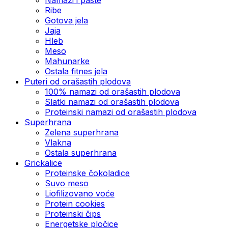
Ribe
Gotova jela
Јаја
Hleb
Meso
Mahunarke
Ostala fitnes jela
Puteri od orašastih plodova
100% namazi od orašastih plodova
Slatki namazi od orašastih plodova
Proteinski namazi od orašastih plodova
Superhrana
Zelena superhrana
Vlakna
Ostala superhrana
Grickalice
Proteinske čokoladice
Suvo meso
Liofilizovano voće
Protein cookies
Proteinski čips
Energetske pločice