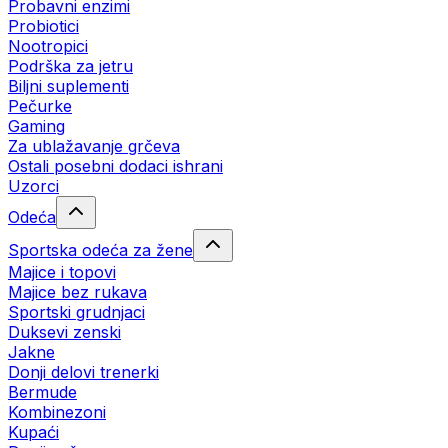
Probavni enzimi
Probiotici
Nootropici
Podrška za jetru
Biljni suplementi
Pečurke
Gaming
Za ublažavanje grčeva
Ostali posebni dodaci ishrani
Uzorci
Odeća
Sportska odeća za žene
Majice i topovi
Majice bez rukava
Sportski grudnjaci
Duksevi zenski
Jakne
Donji delovi trenerki
Bermude
Kombinezoni
Kupaći