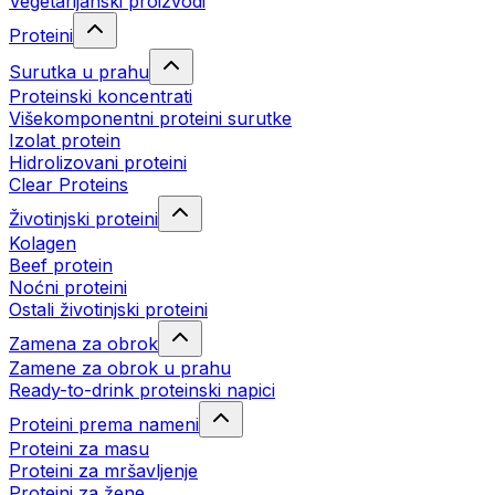
Vegetarijanski proizvodi
Proteini
Surutka u prahu
Proteinski koncentrati
Višekomponentni proteini surutke
Izolat protein
Hidrolizovani proteini
Clear Proteins
Životinjski proteini
Kolagen
Beef protein
Noćni proteini
Ostali životinjski proteini
Zamena za obrok
Zamene za obrok u prahu
Ready-to-drink proteinski napici
Proteini prema nameni
Proteini za masu
Proteini za mršavljenje
Proteini za žene