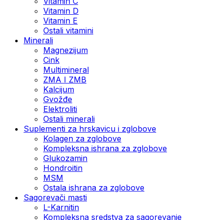
Vitamin C
Vitamin D
Vitamin E
Ostali vitamini
Minerali
Magnezijum
Cink
Multimineral
ZMA I ZMB
Kalcijum
Gvožđe
Elektroliti
Ostali minerali
Suplementi za hrskavicu i zglobove
Kolagen za zglobove
Kompleksna ishrana za zglobove
Glukozamin
Hondroitin
MSM
Ostala ishrana za zglobove
Sagorevači masti
L-Karnitin
Kompleksna sredstva za sagorevanje