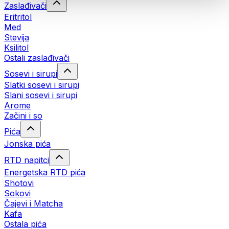
Zaslađivači
Eritritol
Med
Stevija
Ksilitol
Ostali zaslađivači
Sosevi i sirupi
Slatki sosevi i sirupi
Slani sosevi i sirupi
Arome
Začini i so
Pića
Jonska pića
RTD napitci
Energetska RTD pića
Shotovi
Sokovi
Čajevi i Matcha
Kafa
Ostala pića