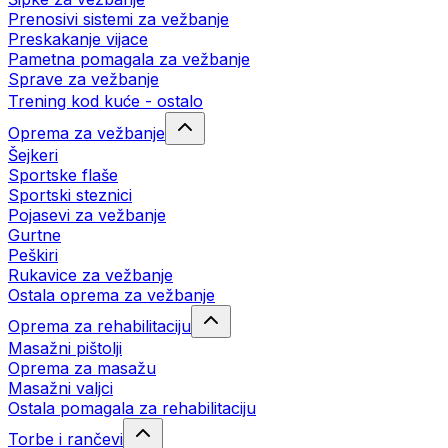
Prenosivi sistemi za vežbanje
Preskakanje vijace
Pametna pomagala za vežbanje
Sprave za vežbanje
Trening kod kuće - ostalo
Oprema za vežbanje
Šejkeri
Sportske flaše
Sportski steznici
Pojasevi za vežbanje
Gurtne
Peškiri
Rukavice za vežbanje
Ostala oprema za vežbanje
Oprema za rehabilitaciju
Masažni pištolji
Oprema za masažu
Masažni valjci
Ostala pomagala za rehabilitaciju
Torbe i rančevi