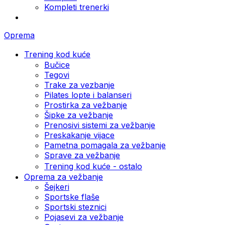
Kompleti trenerki
Oprema
Trening kod kuće
Bučice
Tegovi
Trake za vezbanje
Pilates lopte i balanseri
Prostirka za vežbanje
Šipke za vežbanje
Prenosivi sistemi za vežbanje
Preskakanje vijace
Pametna pomagala za vežbanje
Sprave za vežbanje
Trening kod kuće - ostalo
Oprema za vežbanje
Šejkeri
Sportske flaše
Sportski steznici
Pojasevi za vežbanje