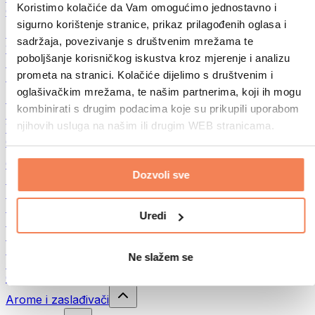
Koristimo kolačiće da Vam omogućimo jednostavno i
Ostala fitnes jela
sigurno korištenje stranice, prikaz prilagođenih oglasa i
Puteri od orašastih plodova
sadržaja, povezivanje s društvenim mrežama te
100% namazi od orašastih plodova
poboljšanje korisničkog iskustva kroz mjerenje i analizu
Slatki namazi od orašastih plodova
prometa na stranici. Kolačiće dijelimo s društvenim i
Proteinski namazi od orašastih plodova
oglašivačkim mrežama, te našim partnerima, koji ih mogu
Superhrana
kombinirati s drugim podacima koje su prikupili uporabom
Zelena superhrana
njihovih usluga na našim ili drugim WEB stranicama.
Vlakna
Ostala superhrana
Grickalice
Dozvoli sve
Proteinske čokoladice
Suvo meso
Liofilizovano voće
Uredi
Protein cookies
Proteinski čips
Energetske pločice
Ne slažem se
Čokolada
Ostale grickalice
Arome i zaslađivači