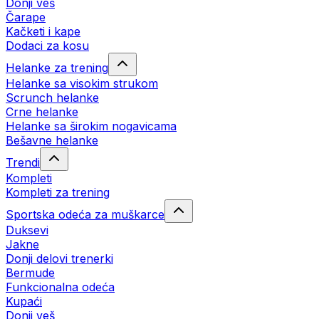
Donji veš
Čarape
Kačketi i kape
Dodaci za kosu
Helanke za trening
Helanke sa visokim strukom
Scrunch helanke
Crne helanke
Helanke sa širokim nogavicama
Bešavne helanke
Trendi
Kompleti
Kompleti za trening
Sportska odeća za muškarce
Duksevi
Jakne
Donji delovi trenerki
Bermude
Funkcionalna odeća
Kupaći
Donji veš