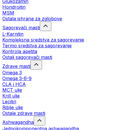
Glukozamin
Hondroitin
MSM
Ostala ishrana za zglobove
Sagorevači masti
L-Karnitin
Kompleksna sredstva za sagorevanje
Termo sredstva za sagorevanje
Kontrola apetita
Ostali sagorevači masti
Zdrave masti
Omega 3
Omega 3-6-9
CLA i HCA
MCT ulje
Krill ulje
Lecitin
Riblje ulje
Ostale zdrave masti
Ashwagandha
Jednokomponentna ashwagandha