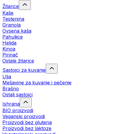
Žitarice
Kaše
Testenina
Granola
Ovsena kaša
Pahuljice
Heljda
Kinoa
Pirinač
Ostale žitarice
Sastojci za kuvanje
Ulja
Mešavine za kuvanje i pečenje
Brašno
Ostali sastojci
Ishrana
BIO proizvodi
Veganski proizvodi
Proizvodi bez glutena
Proizvodi bez laktoze