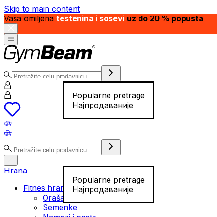
Skip to main content
Vaša omiljena
testenina i sosevi
uz do 20 % popusta
Popularne pretrage
Најпродаваније
Hrana
Popularne pretrage
Fitnes hrana
Најпродаваније
Orašasti plodovi
Semenke
Namazi i paste