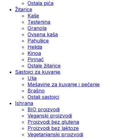
Ostala pića
Žitarice
Kaše
Testenina
Granola
Ovsena kaša
Pahuljice
Heljda
Kinoa
Pirinač
Ostale žitarice
Sastojci za kuvanje
Ulja
Mešavine za kuvanje i pečenje
Brašno
Ostali sastojci
Ishrana
BIO proizvodi
Veganski proizvodi
Proizvodi bez glutena
Proizvodi bez laktoze
Vegetarijanski proizvodi