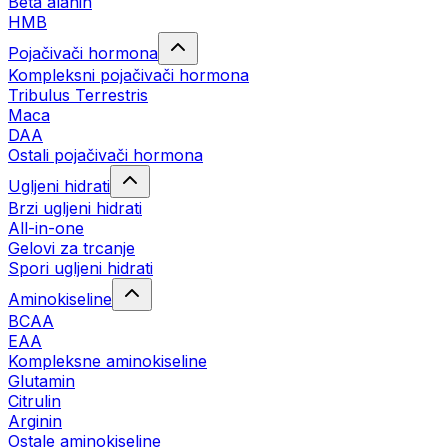
Beta alanin
HMB
Pojačivači hormona
Kompleksni pojačivači hormona
Tribulus Terrestris
Maca
DAA
Ostali pojačivači hormona
Ugljeni hidrati
Brzi ugljeni hidrati
All-in-one
Gelovi za trcanje
Spori ugljeni hidrati
Aminokiseline
BCAA
ЕАА
Kompleksne aminokiseline
Glutamin
Citrulin
Arginin
Ostale aminokiseline