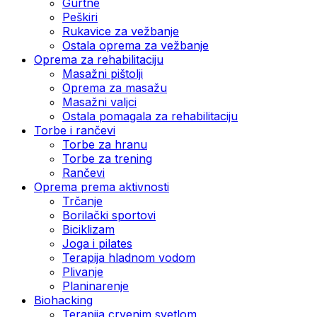
Gurtne
Peškiri
Rukavice za vežbanje
Ostala oprema za vežbanje
Oprema za rehabilitaciju
Masažni pištolji
Oprema za masažu
Masažni valjci
Ostala pomagala za rehabilitaciju
Torbe i rančevi
Torbe za hranu
Torbe za trening
Rančevi
Oprema prema aktivnosti
Trčanje
Borilački sportovi
Biciklizam
Joga i pilates
Terapija hladnom vodom
Plivanje
Planinarenje
Biohacking
Terapija crvenim svetlom