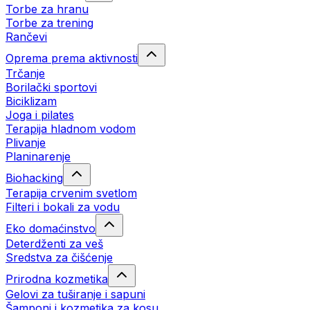
Torbe za hranu
Torbe za trening
Rančevi
Oprema prema aktivnosti
Trčanje
Borilački sportovi
Biciklizam
Joga i pilates
Terapija hladnom vodom
Plivanje
Planinarenje
Biohacking
Terapija crvenim svetlom
Filteri i bokali za vodu
Eko domaćinstvo
Deterdženti za veš
Sredstva za čišćenje
Prirodna kozmetika
Gelovi za tuširanje i sapuni
Šamponi i kozmetika za kosu