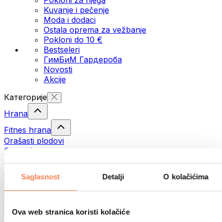
Kuvanje i pečenje
Moda i dodaci
Ostala oprema za vežbanje
Pokloni do 10 €
Bestseleri
ГимБиМ Гардeробa
Novosti
Akcije
Категорије
Hrana
Fitnes hrana
Orašasti plodovi
Semenke
Namazi i paste
Ribe
Saglasnost
Detalji
O kolačićima
Gotova jela
Јаја
Hleb
Meso
Ova web stranica koristi kolačiće
Mahunarke