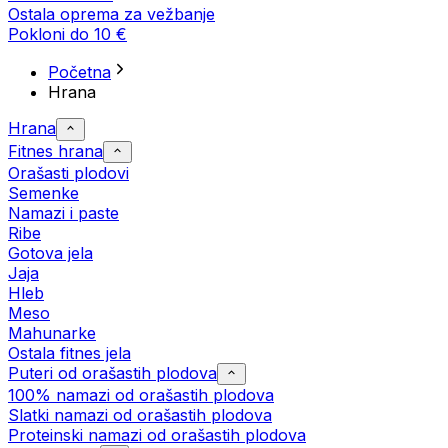
Ostala oprema za vežbanje
Pokloni do 10 €
Početna
Hrana
Hrana
Fitnes hrana
Orašasti plodovi
Semenke
Namazi i paste
Ribe
Gotova jela
Јаја
Hleb
Meso
Mahunarke
Ostala fitnes jela
Puteri od orašastih plodova
100% namazi od orašastih plodova
Slatki namazi od orašastih plodova
Proteinski namazi od orašastih plodova