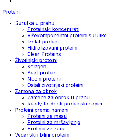
Proteini
Surutka u prahu
Proteinski koncentrati
Višekomponentni proteini surutke
Izolat protein
Hidrolizovani proteini
Clear Proteins
Životinjski proteini
Kolagen
Beef protein
Noćni proteini
Ostali životinjski proteini
Zamena za obrok
Zamene za obrok u prahu
Ready-to-drink proteinski napici
Proteini prema nameni
Proteini za masu
Proteini za mršavljenje
Proteini za žene
Veganski i biljni proteini