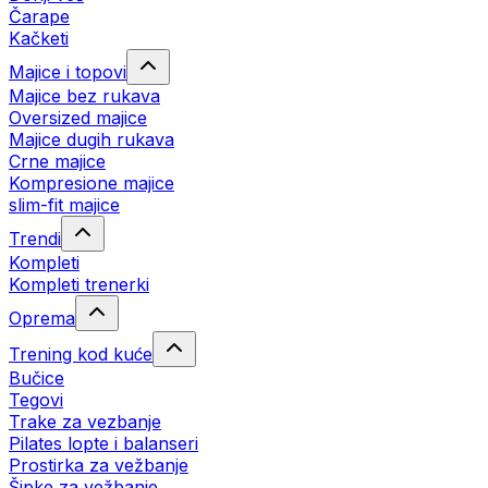
Čarape
Kačketi
Majice i topovi
Majice bez rukava
Oversized majice
Majice dugih rukava
Crne majice
Kompresione majice
slim-fit majice
Trendi
Kompleti
Kompleti trenerki
Oprema
Trening kod kuće
Bučice
Tegovi
Trake za vezbanje
Pilates lopte i balanseri
Prostirka za vežbanje
Šipke za vežbanje