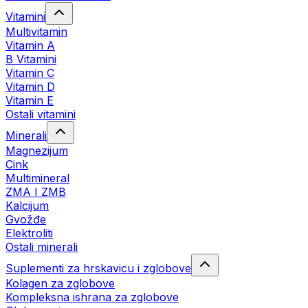
Vitamini
Multivitamin
Vitamin A
B Vitamini
Vitamin C
Vitamin D
Vitamin E
Ostali vitamini
Minerali
Magnezijum
Cink
Multimineral
ZMA I ZMB
Kalcijum
Gvožđe
Elektroliti
Ostali minerali
Suplementi za hrskavicu i zglobove
Kolagen za zglobove
Kompleksna ishrana za zglobove