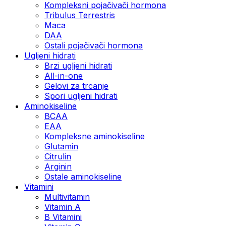
Kompleksni pojačivači hormona
Tribulus Terrestris
Maca
DAA
Ostali pojačivači hormona
Ugljeni hidrati
Brzi ugljeni hidrati
All-in-one
Gelovi za trcanje
Spori ugljeni hidrati
Aminokiseline
BCAA
ЕАА
Kompleksne aminokiseline
Glutamin
Citrulin
Arginin
Ostale aminokiseline
Vitamini
Multivitamin
Vitamin A
B Vitamini