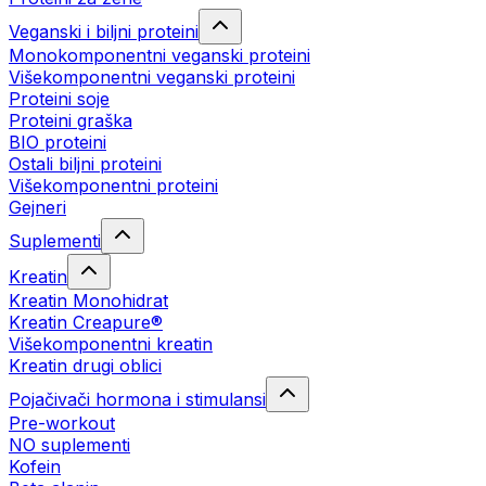
Veganski i biljni proteini
Monokomponentni veganski proteini
Višekomponentni veganski proteini
Proteini soje
Proteini graška
BIO proteini
Ostali biljni proteini
Višekomponentni proteini
Gejneri
Suplementi
Kreatin
Kreatin Monohidrat
Kreatin Creapure®
Višekomponentni kreatin
Kreatin drugi oblici
Pojačivači hormona i stimulansi
Pre-workout
NO suplementi
Kofein