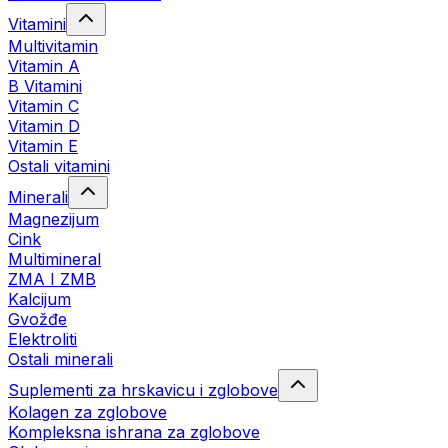
Vitamini
Multivitamin
Vitamin A
B Vitamini
Vitamin C
Vitamin D
Vitamin E
Ostali vitamini
Minerali
Magnezijum
Cink
Multimineral
ZMA I ZMB
Kalcijum
Gvožđe
Elektroliti
Ostali minerali
Suplementi za hrskavicu i zglobove
Kolagen za zglobove
Kompleksna ishrana za zglobove