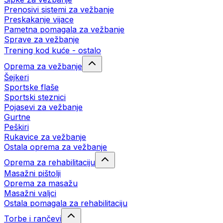
Prenosivi sistemi za vežbanje
Preskakanje vijace
Pametna pomagala za vežbanje
Sprave za vežbanje
Trening kod kuće - ostalo
Oprema za vežbanje
Šejkeri
Sportske flaše
Sportski steznici
Pojasevi za vežbanje
Gurtne
Peškiri
Rukavice za vežbanje
Ostala oprema za vežbanje
Oprema za rehabilitaciju
Masažni pištolji
Oprema za masažu
Masažni valjci
Ostala pomagala za rehabilitaciju
Torbe i rančevi