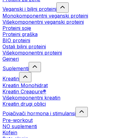
Veganski i biljni proteini
Monokomponentni veganski proteini
Višekomponentni veganski proteini
Proteini soje
Proteini graška
BIO proteini
Ostali biljni proteini
Višekomponentni proteini
Gejneri
Suplementi
Kreatin
Kreatin Monohidrat
Kreatin Creapure®
Višekomponentni kreatin
Kreatin drugi oblici
Pojačivači hormona i stimulansi
Pre-workout
NO suplementi
Kofein