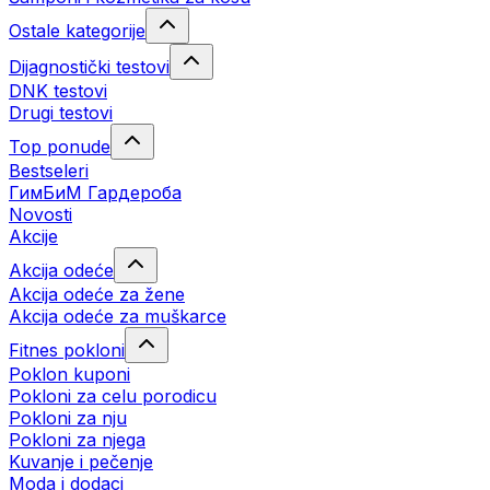
Ostale kategorije
Dijagnostički testovi
DNK testovi
Drugi testovi
Top ponude
Bestseleri
ГимБиМ Гардeробa
Novosti
Akcije
Akcija odeće
Akcija odeće za žene
Akcija odeće za muškarce
Fitnes pokloni
Poklon kuponi
Pokloni za celu porodicu
Pokloni za nju
Pokloni za njega
Kuvanje i pečenje
Moda i dodaci