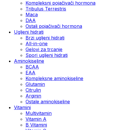
Kompleksni pojačivači hormona
Tribulus Terrestris
Maca
DAA
Ostali pojačivači hormona
Ugljeni hidrati
Brzi ugljeni hidrati
All-in-one
Gelovi za trcanje
Spori ugljeni hidrati
Aminokiseline
BCAA
ЕАА
Kompleksne aminokiseline
Glutamin
Citrulin
Arginin
Ostale aminokiseline
Vitamini
Multivitamin
Vitamin A
B Vitamini