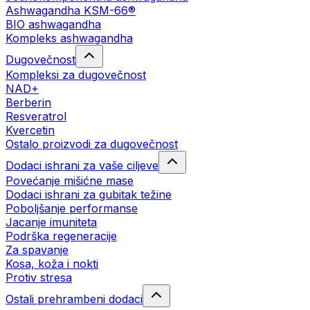
Ashwagandha KSM-66®
BIO ashwagandha
Kompleks ashwagandha
Dugovečnost
Kompleksi za dugovečnost
NAD+
Berberin
Resveratrol
Kvercetin
Ostalo proizvodi za dugovečnost
Dodaci ishrani za vaše ciljeve
Povećanje mišićne mase
Dodaci ishrani za gubitak težine
Poboljšanje performanse
Jacanje imuniteta
Podrška regeneracije
Za spavanje
Kosa, koža i nokti
Protiv stresa
Ostali prehrambeni dodaci