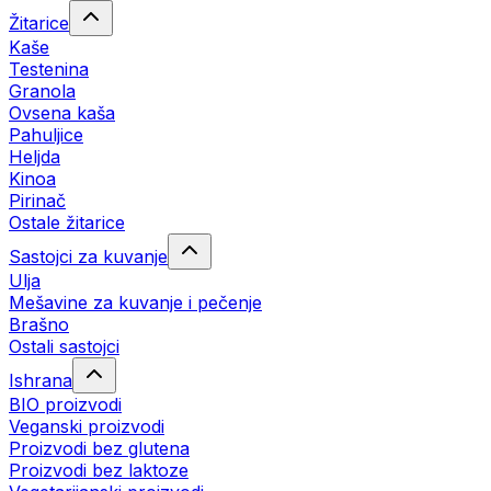
Žitarice
Kaše
Testenina
Granola
Ovsena kaša
Pahuljice
Heljda
Kinoa
Pirinač
Ostale žitarice
Sastojci za kuvanje
Ulja
Mešavine za kuvanje i pečenje
Brašno
Ostali sastojci
Ishrana
BIO proizvodi
Veganski proizvodi
Proizvodi bez glutena
Proizvodi bez laktoze