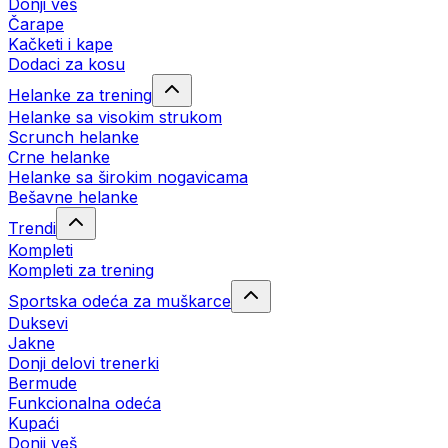
Donji veš
Čarape
Kačketi i kape
Dodaci za kosu
Helanke za trening
Helanke sa visokim strukom
Scrunch helanke
Crne helanke
Helanke sa širokim nogavicama
Bešavne helanke
Trendi
Kompleti
Kompleti za trening
Sportska odeća za muškarce
Duksevi
Jakne
Donji delovi trenerki
Bermude
Funkcionalna odeća
Kupaći
Donji veš