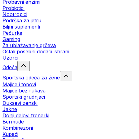
Probavni enzimi
Probiotici
Nootropici
Podrška za jetru
Biljni suplementi
Pečurke
Gaming
Za ublažavanje grčeva
Ostali posebni dodaci ishrani
Uzorci
Odeća
Sportska odeća za žene
Majice i topovi
Majice bez rukava
Sportski grudnjaci
Duksevi zenski
Jakne
Donji delovi trenerki
Bermude
Kombinezoni
Kupaći