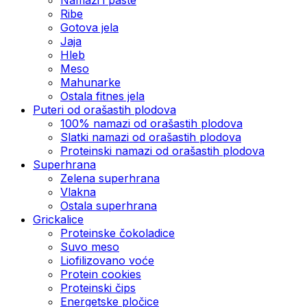
Ribe
Gotova jela
Јаја
Hleb
Meso
Mahunarke
Ostala fitnes jela
Puteri od orašastih plodova
100% namazi od orašastih plodova
Slatki namazi od orašastih plodova
Proteinski namazi od orašastih plodova
Superhrana
Zelena superhrana
Vlakna
Ostala superhrana
Grickalice
Proteinske čokoladice
Suvo meso
Liofilizovano voće
Protein cookies
Proteinski čips
Energetske pločice