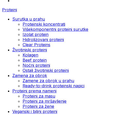
Proteini
Surutka u prahu
Proteinski koncentrati
Višekomponentni proteini surutke
Izolat protein
Hidrolizovani proteini
Clear Proteins
Životinjski proteini
Kolagen
Beef protein
Noćni proteini
Ostali životinjski proteini
Zamena za obrok
Zamene za obrok u prahu
Ready-to-drink proteinski napici
Proteini prema nameni
Proteini za masu
Proteini za mršavljenje
Proteini za žene
Veganski i biljni proteini