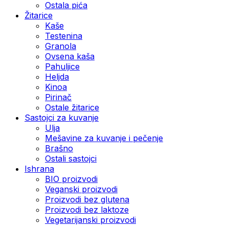
Ostala pića
Žitarice
Kaše
Testenina
Granola
Ovsena kaša
Pahuljice
Heljda
Kinoa
Pirinač
Ostale žitarice
Sastojci za kuvanje
Ulja
Mešavine za kuvanje i pečenje
Brašno
Ostali sastojci
Ishrana
BIO proizvodi
Veganski proizvodi
Proizvodi bez glutena
Proizvodi bez laktoze
Vegetarijanski proizvodi