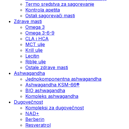
Termo sredstva za sagorevanje
Kontrola apetita
Ostali sagorevači masti
Zdrave masti
Omega 3
Omega 3-6-9
CLA i HCA
MCT ulje
Krill ulje
Lecitin
Riblje ulje
Ostale zdrave masti
Ashwagandha
Jednokomponentna ashwagandha
Ashwagandha KSM-66®
BIO ashwagandha
Kompleks ashwagandha
Dugovečnost
Kompleksi za dugovečnost
NAD+
Berberin
Resveratrol