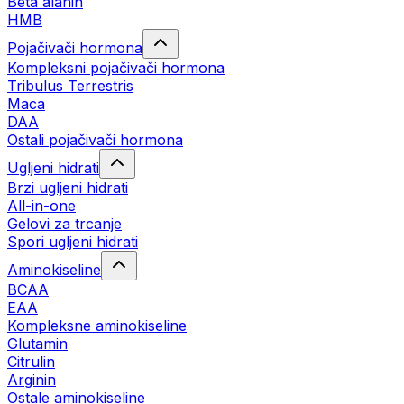
Beta alanin
HMB
Pojačivači hormona
Kompleksni pojačivači hormona
Tribulus Terrestris
Maca
DAA
Ostali pojačivači hormona
Ugljeni hidrati
Brzi ugljeni hidrati
All-in-one
Gelovi za trcanje
Spori ugljeni hidrati
Aminokiseline
BCAA
ЕАА
Kompleksne aminokiseline
Glutamin
Citrulin
Arginin
Ostale aminokiseline