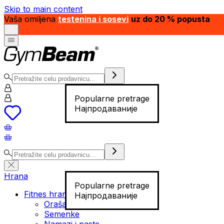
Skip to main content
Vaša omiljena
testenina i sosevi
uz do 20 % popusta
Popularne pretrage
Најпродаваније
Hrana
Popularne pretrage
Fitnes hrana
Најпродаваније
Orašasti plodovi
Semenke
Namazi i paste