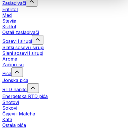
Zaslađivači
Eritritol
Med
Stevija
Ksilitol
Ostali zaslađivači
Sosevi i sirupi
Slatki sosevi i sirupi
Slani sosevi i sirupi
Arome
Začini i so
Pića
Jonska pića
RTD napitci
Energetska RTD pića
Shotovi
Sokovi
Čajevi i Matcha
Kafa
Ostala pića