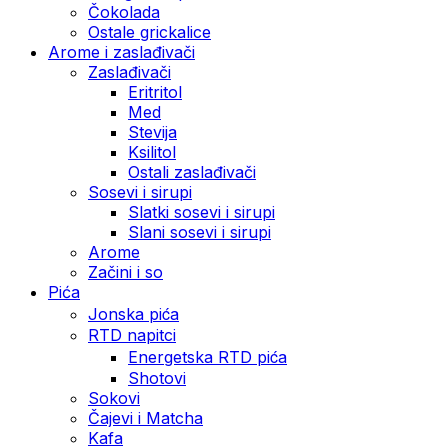
Čokolada
Ostale grickalice
Arome i zaslađivači
Zaslađivači
Eritritol
Med
Stevija
Ksilitol
Ostali zaslađivači
Sosevi i sirupi
Slatki sosevi i sirupi
Slani sosevi i sirupi
Arome
Začini i so
Pića
Jonska pića
RTD napitci
Energetska RTD pića
Shotovi
Sokovi
Čajevi i Matcha
Kafa