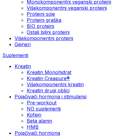
Monokomponentni veganski proteini
Višekomponentni veganski proteini
Proteini soje
Proteini graška
BIO proteini
Ostali biljni proteini
Višekomponentni proteini
Gejneri
Suplementi
Kreatin
Kreatin Monohidrat
Kreatin Creapure®
Višekomponentni kreatin
Kreatin drugi oblici
Pojačivači hormona i stimulansi
Pre-workout
NO suplementi
Kofein
Beta alanin
HMB
Pojačivači hormona