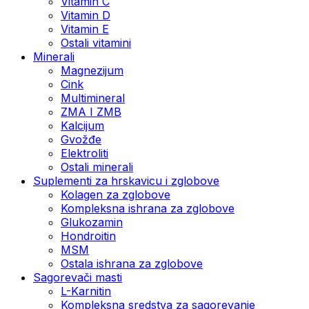
Vitamin C
Vitamin D
Vitamin E
Ostali vitamini
Minerali
Magnezijum
Cink
Multimineral
ZMA I ZMB
Kalcijum
Gvožđe
Elektroliti
Ostali minerali
Suplementi za hrskavicu i zglobove
Kolagen za zglobove
Kompleksna ishrana za zglobove
Glukozamin
Hondroitin
MSM
Ostala ishrana za zglobove
Sagorevači masti
L-Karnitin
Kompleksna sredstva za sagorevanje