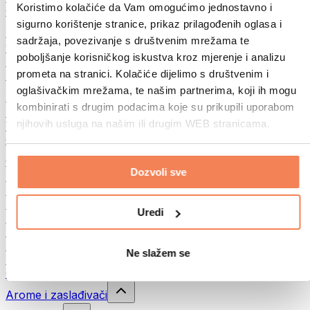
Koristimo kolačiće da Vam omogućimo jednostavno i
Ostala fitnes jela
sigurno korištenje stranice, prikaz prilagođenih oglasa i
Puteri od orašastih plodova
sadržaja, povezivanje s društvenim mrežama te
100% namazi od orašastih plodova
poboljšanje korisničkog iskustva kroz mjerenje i analizu
Slatki namazi od orašastih plodova
prometa na stranici. Kolačiće dijelimo s društvenim i
Proteinski namazi od orašastih plodova
oglašivačkim mrežama, te našim partnerima, koji ih mogu
Superhrana
kombinirati s drugim podacima koje su prikupili uporabom
Zelena superhrana
njihovih usluga na našim ili drugim WEB stranicama.
Vlakna
Ostala superhrana
Grickalice
Dozvoli sve
Proteinske čokoladice
Suvo meso
Liofilizovano voće
Uredi
Protein cookies
Proteinski čips
Energetske pločice
Ne slažem se
Čokolada
Ostale grickalice
Arome i zaslađivači