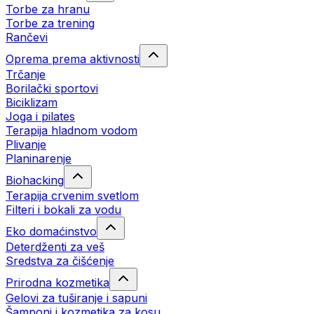
Torbe za hranu
Torbe za trening
Rančevi
Oprema prema aktivnosti
Trčanje
Borilački sportovi
Biciklizam
Joga i pilates
Terapija hladnom vodom
Plivanje
Planinarenje
Biohacking
Terapija crvenim svetlom
Filteri i bokali za vodu
Eko domaćinstvo
Deterdženti za veš
Sredstva za čišćenje
Prirodna kozmetika
Gelovi za tuširanje i sapuni
Šamponi i kozmetika za kosu