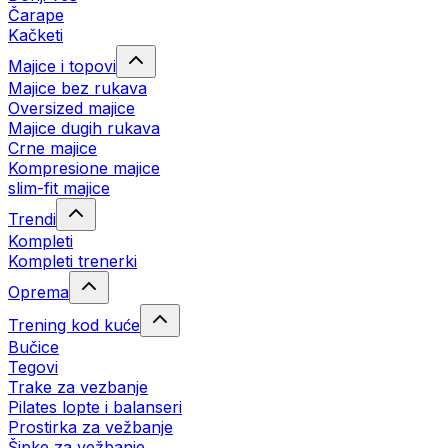
Čarape
Kačketi
Majice i topovi
Majice bez rukava
Oversized majice
Majice dugih rukava
Crne majice
Kompresione majice
slim-fit majice
Trendi
Kompleti
Kompleti trenerki
Oprema
Trening kod kuće
Bučice
Tegovi
Trake za vezbanje
Pilates lopte i balanseri
Prostirka za vežbanje
Šipke za vežbanje