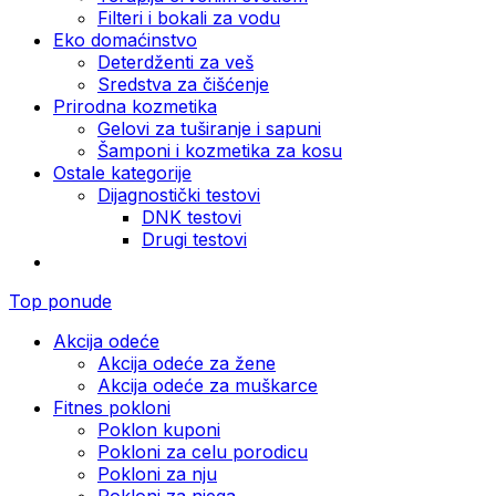
Filteri i bokali za vodu
Eko domaćinstvo
Deterdženti za veš
Sredstva za čišćenje
Prirodna kozmetika
Gelovi za tuširanje i sapuni
Šamponi i kozmetika za kosu
Ostale kategorije
Dijagnostički testovi
DNK testovi
Drugi testovi
Top ponude
Akcija odeće
Akcija odeće za žene
Akcija odeće za muškarce
Fitnes pokloni
Poklon kuponi
Pokloni za celu porodicu
Pokloni za nju
Pokloni za njega