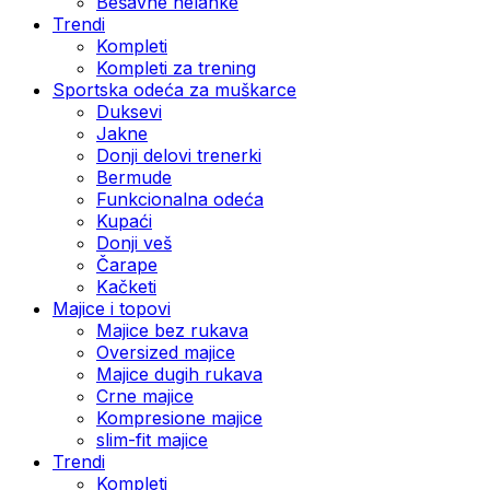
Bešavne helanke
Trendi
Kompleti
Kompleti za trening
Sportska odeća za muškarce
Duksevi
Jakne
Donji delovi trenerki
Bermude
Funkcionalna odeća
Kupaći
Donji veš
Čarape
Kačketi
Majice i topovi
Majice bez rukava
Oversized majice
Majice dugih rukava
Crne majice
Kompresione majice
slim-fit majice
Trendi
Kompleti