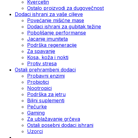
Kvercetin
Ostalo proizvodi za dugovečnost
Dodaci ishrani za vaše ciljeve
Povećanje mišićne mase
Dodaci ishrani za gubitak težine
Poboljšanje performanse
Jacanje imuniteta
Podrška regeneracije
Za spavanje
Kosa, koža i nokti
Protiv stresa
Ostali prehrambeni dodaci
Probavni enzimi
Probiotici
Nootropici
Podrška za jetru
Biljni suplementi
Pečurke
Gaming
Za ublažavanje grčeva
Ostali posebni dodaci ishrani
Uzorci