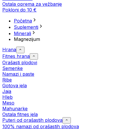
Ostala oprema za vežbanje
Pokloni do 10 €
Početna
Suplementi
Minerali
Magnezijum
Hrana
Fitnes hrana
Orašasti plodovi
Semenke
Namazi i paste
Ribe
Gotova jela
Јаја
Hleb
Meso
Mahunarke
Ostala fitnes jela
Puteri od orašastih plodova
100% namazi od orašastih plodova