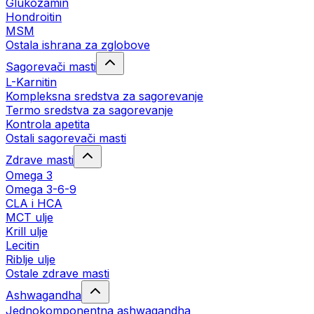
Glukozamin
Hondroitin
MSM
Ostala ishrana za zglobove
Sagorevači masti
L-Karnitin
Kompleksna sredstva za sagorevanje
Termo sredstva za sagorevanje
Kontrola apetita
Ostali sagorevači masti
Zdrave masti
Omega 3
Omega 3-6-9
CLA i HCA
MCT ulje
Krill ulje
Lecitin
Riblje ulje
Ostale zdrave masti
Ashwagandha
Jednokomponentna ashwagandha