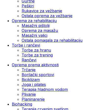
Gurtne
Peškiri
Rukavice za vežbanje
Ostala oprema za vežbanje
Oprema za rehabilitaciju
Masažni pištolji
Oprema za masažu
Masažni valjci
Ostala pomagala za rehabilitaciju
Torbe i rančevi
Torbe za hranu
Torbe za trening
Rančevi
Oprema prema aktivnosti
Trčanje
Borilački sportovi
Biciklizam
Joga i pilates
Terapija hladnom vodom
Plivanje
Planinarenje
Biohacking
Terapija crvenim svetlom