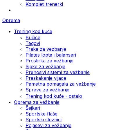
Kompleti trenerki
Oprema
Trening kod kuće
Bučice
Tegovi
Trake za vezbanje
Pilates lopte i balanseri
Prostirka za vežbanje
Šipke za vežbanje
Prenosivi sistemi za vežbanje
Preskakanje vijace
Pametna pomagala za vežbanje
Sprave za vežbanje
Trening kod kuće - ostalo
Oprema za vežbanje
Šejkeri
Sportske flaše
Sportski steznici
Pojasevi za vežbanje