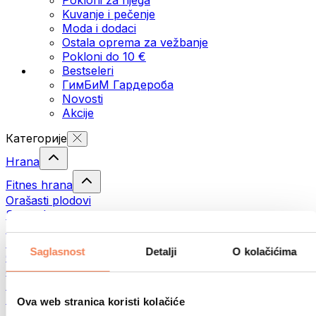
Kuvanje i pečenje
Moda i dodaci
Ostala oprema za vežbanje
Pokloni do 10 €
Bestseleri
ГимБиМ Гардeробa
Novosti
Akcije
Категорије
Hrana
Fitnes hrana
Orašasti plodovi
Semenke
Namazi i paste
Ribe
Saglasnost
Detalji
O kolačićima
Gotova jela
Јаја
Hleb
Meso
Ova web stranica koristi kolačiće
Mahunarke