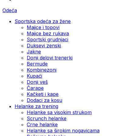
Odeća
Sportska odeća za žene
Majice i topovi
Majice bez rukava
Sportski grudnjaci
Duksevi zenski
Jakne
Donji delovi trenerki
Bermude
Kombinezoni
Kupaći
Donji veš
Čarape
Kačketi i kape
Dodaci za kosu
Helanke za trening
Helanke sa visokim strukom
Scrunch helanke
Crne helanke
Helanke sa širokim nogavicama