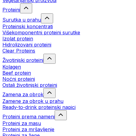
Vegetarijanski proizvodi
Proteini
Surutka u prahu
Proteinski koncentrati
Višekomponentni proteini surutke
Izolat protein
Hidrolizovani proteini
Clear Proteins
Životinjski proteini
Kolagen
Beef protein
Noćni proteini
Ostali životinjski proteini
Zamena za obrok
Zamene za obrok u prahu
Ready-to-drink proteinski napici
Proteini prema nameni
Proteini za masu
Proteini za mršavljenje
Proteini za žene