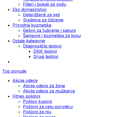
Filteri i bokali za vodu
Eko domaćinstvo
Deterdženti za veš
Sredstva za čišćenje
Prirodna kozmetika
Gelovi za tuširanje i sapuni
Šamponi i kozmetika za kosu
Ostale kategorije
Dijagnostički testovi
DNK testovi
Drugi testovi
Top ponude
Akcija odeće
Akcija odeće za žene
Akcija odeće za muškarce
Fitnes pokloni
Poklon kuponi
Pokloni za celu porodicu
Pokloni za nju
Pokloni za njega