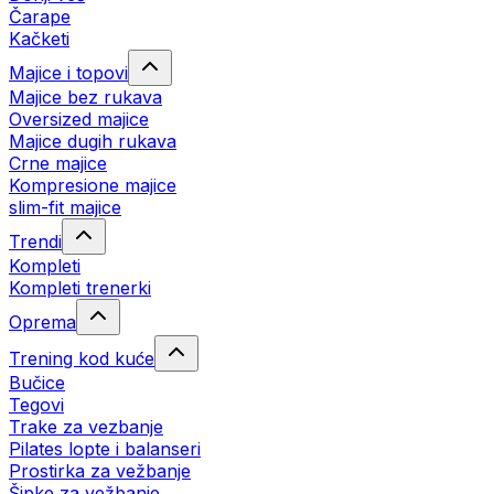
Čarape
Kačketi
Majice i topovi
Majice bez rukava
Oversized majice
Majice dugih rukava
Crne majice
Kompresione majice
slim-fit majice
Trendi
Kompleti
Kompleti trenerki
Oprema
Trening kod kuće
Bučice
Tegovi
Trake za vezbanje
Pilates lopte i balanseri
Prostirka za vežbanje
Šipke za vežbanje