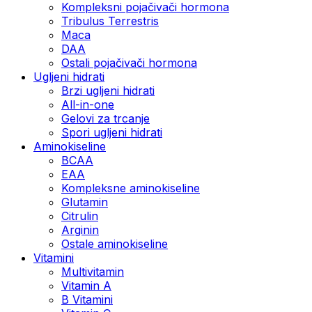
Kompleksni pojačivači hormona
Tribulus Terrestris
Maca
DAA
Ostali pojačivači hormona
Ugljeni hidrati
Brzi ugljeni hidrati
All-in-one
Gelovi za trcanje
Spori ugljeni hidrati
Aminokiseline
BCAA
ЕАА
Kompleksne aminokiseline
Glutamin
Citrulin
Arginin
Ostale aminokiseline
Vitamini
Multivitamin
Vitamin A
B Vitamini