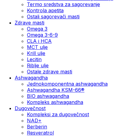
Termo sredstva za sagorevanje
Kontrola apetita
Ostali sagorevači masti
Zdrave masti
Omega 3
Omega 3-6-9
CLA i HCA
MCT ulje
Krill ulje
Lecitin
Riblje ulje
Ostale zdrave masti
Ashwagandha
Jednokomponentna ashwagandha
Ashwagandha KSM-66®
BIO ashwagandha
Kompleks ashwagandha
Dugovečnost
Kompleksi za dugovečnost
NAD+
Berberin
Resveratrol