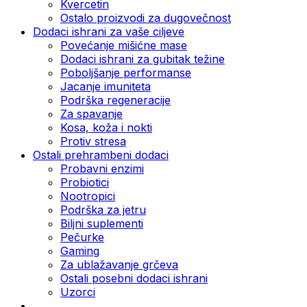
Kvercetin
Ostalo proizvodi za dugovečnost
Dodaci ishrani za vaše ciljeve
Povećanje mišićne mase
Dodaci ishrani za gubitak težine
Poboljšanje performanse
Jacanje imuniteta
Podrška regeneracije
Za spavanje
Kosa, koža i nokti
Protiv stresa
Ostali prehrambeni dodaci
Probavni enzimi
Probiotici
Nootropici
Podrška za jetru
Biljni suplementi
Pečurke
Gaming
Za ublažavanje grčeva
Ostali posebni dodaci ishrani
Uzorci