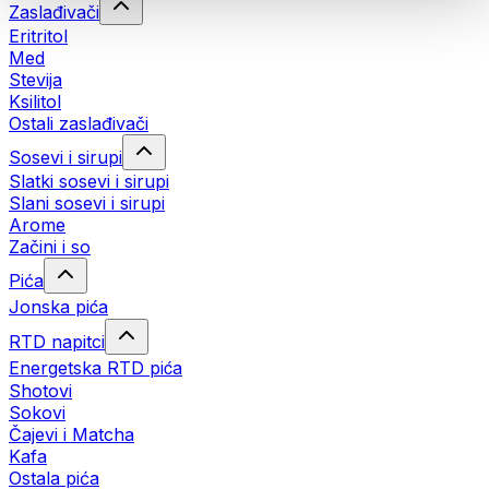
Zaslađivači
Eritritol
Med
Stevija
Ksilitol
Ostali zaslađivači
Sosevi i sirupi
Slatki sosevi i sirupi
Slani sosevi i sirupi
Arome
Začini i so
Pića
Jonska pića
RTD napitci
Energetska RTD pića
Shotovi
Sokovi
Čajevi i Matcha
Kafa
Ostala pića