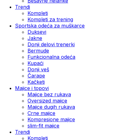
Bešavne helanke
Trendi
Kompleti
Kompleti za trening
Sportska odeća za muškarce
Duksevi
Jakne
Donji delovi trenerki
Bermude
Funkcionalna odeća
Kupaći
Donji veš
Čarape
Kačketi
Majice i topovi
Majice bez rukava
Oversized majice
Majice dugih rukava
Crne majice
Kompresione majice
slim-fit majice
Trendi
Kompleti