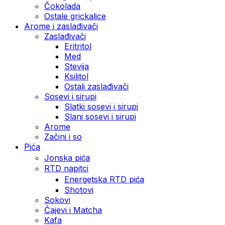
Čokolada
Ostale grickalice
Arome i zaslađivači
Zaslađivači
Eritritol
Med
Stevija
Ksilitol
Ostali zaslađivači
Sosevi i sirupi
Slatki sosevi i sirupi
Slani sosevi i sirupi
Arome
Začini i so
Pića
Jonska pića
RTD napitci
Energetska RTD pića
Shotovi
Sokovi
Čajevi i Matcha
Kafa