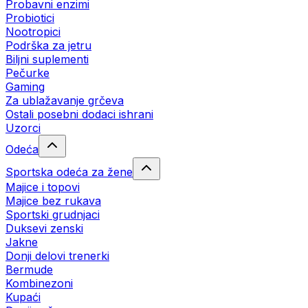
Probavni enzimi
Probiotici
Nootropici
Podrška za jetru
Biljni suplementi
Pečurke
Gaming
Za ublažavanje grčeva
Ostali posebni dodaci ishrani
Uzorci
Odeća
Sportska odeća za žene
Majice i topovi
Majice bez rukava
Sportski grudnjaci
Duksevi zenski
Jakne
Donji delovi trenerki
Bermude
Kombinezoni
Kupaći