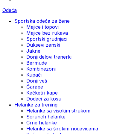
Odeća
Sportska odeća za žene
Majice i topovi
Majice bez rukava
Sportski grudnjaci
Duksevi zenski
Jakne
Donji delovi trenerki
Bermude
Kombinezoni
Kupaći
Donji veš
Čarape
Kačketi i kape
Dodaci za kosu
Helanke za trening
Helanke sa visokim strukom
Scrunch helanke
Crne helanke
Helanke sa širokim nogavicama