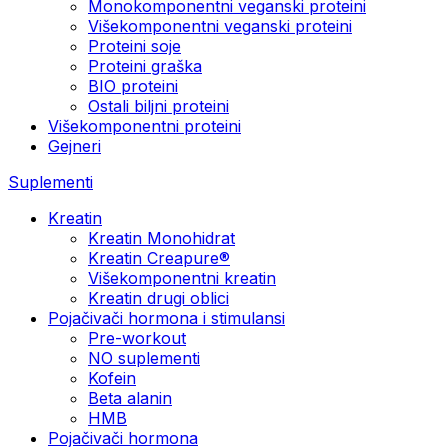
Monokomponentni veganski proteini
Višekomponentni veganski proteini
Proteini soje
Proteini graška
BIO proteini
Ostali biljni proteini
Višekomponentni proteini
Gejneri
Suplementi
Kreatin
Kreatin Monohidrat
Kreatin Creapure®
Višekomponentni kreatin
Kreatin drugi oblici
Pojačivači hormona i stimulansi
Pre-workout
NO suplementi
Kofein
Beta alanin
HMB
Pojačivači hormona