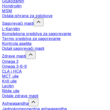
Glukozamin
Hondroitin
MSM
Ostala ishrana za zglobove
Sagorevači masti
L-Karnitin
Kompleksna sredstva za sagorevanje
Termo sredstva za sagorevanje
Kontrola apetita
Ostali sagorevači masti
Zdrave masti
Omega 3
Omega 3-6-9
CLA i HCA
MCT ulje
Krill ulje
Lecitin
Riblje ulje
Ostale zdrave masti
Ashwagandha
Jednokomponentna ashwagandha