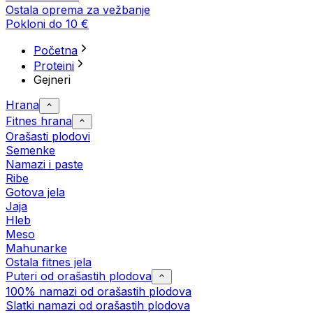
Ostala oprema za vežbanje
Pokloni do 10 €
Početna
Proteini
Gejneri
Hrana
Fitnes hrana
Orašasti plodovi
Semenke
Namazi i paste
Ribe
Gotova jela
Јаја
Hleb
Meso
Mahunarke
Ostala fitnes jela
Puteri od orašastih plodova
100% namazi od orašastih plodova
Slatki namazi od orašastih plodova