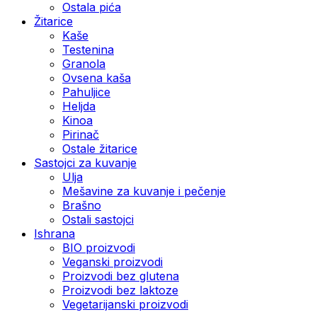
Ostala pića
Žitarice
Kaše
Testenina
Granola
Ovsena kaša
Pahuljice
Heljda
Kinoa
Pirinač
Ostale žitarice
Sastojci za kuvanje
Ulja
Mešavine za kuvanje i pečenje
Brašno
Ostali sastojci
Ishrana
BIO proizvodi
Veganski proizvodi
Proizvodi bez glutena
Proizvodi bez laktoze
Vegetarijanski proizvodi