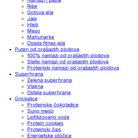
Ribe
Gotova jela
Јаја
Hleb
Meso
Mahunarke
Ostala fitnes jela
Puteri od orašastih plodova
100% namazi od orašastih plodova
Slatki namazi od orašastih plodova
Proteinski namazi od orašastih plodova
Superhrana
Zelena superhrana
Vlakna
Ostala superhrana
Grickalice
Proteinske čokoladice
Suvo meso
Liofilizovano voće
Protein cookies
Proteinski čips
Energetske pločice