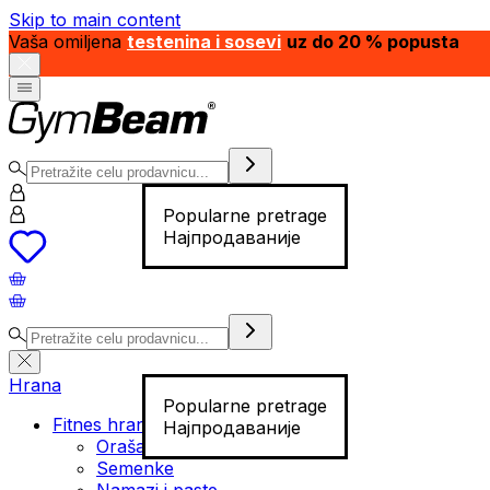
Skip to main content
Vaša omiljena
testenina i sosevi
uz do 20 % popusta
Popularne pretrage
Најпродаваније
Hrana
Popularne pretrage
Fitnes hrana
Најпродаваније
Orašasti plodovi
Semenke
Namazi i paste