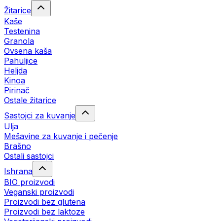
Žitarice
Kaše
Testenina
Granola
Ovsena kaša
Pahuljice
Heljda
Kinoa
Pirinač
Ostale žitarice
Sastojci za kuvanje
Ulja
Mešavine za kuvanje i pečenje
Brašno
Ostali sastojci
Ishrana
BIO proizvodi
Veganski proizvodi
Proizvodi bez glutena
Proizvodi bez laktoze