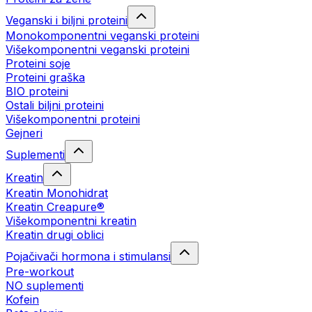
Veganski i biljni proteini
Monokomponentni veganski proteini
Višekomponentni veganski proteini
Proteini soje
Proteini graška
BIO proteini
Ostali biljni proteini
Višekomponentni proteini
Gejneri
Suplementi
Kreatin
Kreatin Monohidrat
Kreatin Creapure®
Višekomponentni kreatin
Kreatin drugi oblici
Pojačivači hormona i stimulansi
Pre-workout
NO suplementi
Kofein