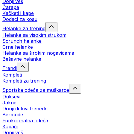
Donji veš
Čarape
Kačketi i kape
Dodaci za kosu
Helanke za trening
Helanke sa visokim strukom
Scrunch helanke
Crne helanke
Helanke sa širokim nogavicama
Bešavne helanke
Trendi
Kompleti
Kompleti za trening
Sportska odeća za muškarce
Duksevi
Jakne
Donji delovi trenerki
Bermude
Funkcionalna odeća
Kupaći
Donji veš