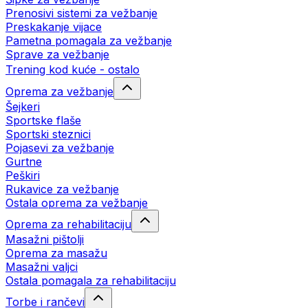
Prenosivi sistemi za vežbanje
Preskakanje vijace
Pametna pomagala za vežbanje
Sprave za vežbanje
Trening kod kuće - ostalo
Oprema za vežbanje
Šejkeri
Sportske flaše
Sportski steznici
Pojasevi za vežbanje
Gurtne
Peškiri
Rukavice za vežbanje
Ostala oprema za vežbanje
Oprema za rehabilitaciju
Masažni pištolji
Oprema za masažu
Masažni valjci
Ostala pomagala za rehabilitaciju
Torbe i rančevi