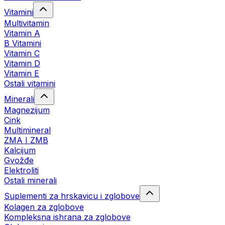
Vitamini
Multivitamin
Vitamin A
B Vitamini
Vitamin C
Vitamin D
Vitamin E
Ostali vitamini
Minerali
Magnezijum
Cink
Multimineral
ZMA I ZMB
Kalcijum
Gvožđe
Elektroliti
Ostali minerali
Suplementi za hrskavicu i zglobove
Kolagen za zglobove
Kompleksna ishrana za zglobove