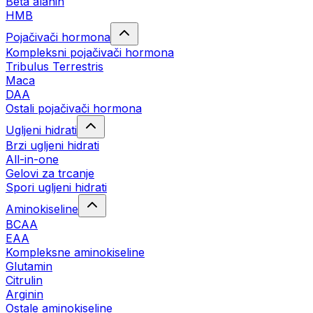
Beta alanin
HMB
Pojačivači hormona
Kompleksni pojačivači hormona
Tribulus Terrestris
Maca
DAA
Ostali pojačivači hormona
Ugljeni hidrati
Brzi ugljeni hidrati
All-in-one
Gelovi za trcanje
Spori ugljeni hidrati
Aminokiseline
BCAA
ЕАА
Kompleksne aminokiseline
Glutamin
Citrulin
Arginin
Ostale aminokiseline