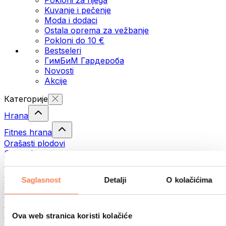
Kuvanje i pečenje
Moda i dodaci
Ostala oprema za vežbanje
Pokloni do 10 €
Bestseleri
ГимБиМ Гардeробa
Novosti
Akcije
Категорије
Hrana
Fitnes hrana
Orašasti plodovi
Semenke
Namazi i paste
Ribe
Saglasnost
Detalji
O kolačićima
Gotova jela
Јаја
Hleb
Meso
Ova web stranica koristi kolačiće
Mahunarke