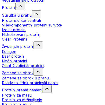
Vegetarijanski proizvodi
Proteini
Surutka u prahu
Proteinski koncentrati
Višekomponentni proteini surutke
Izolat protein
Hidrolizovani proteini
Clear Proteins
Životinjski proteini
Kolagen
Beef protein
Noćni proteini
Ostali životinjski proteini
Zamena za obrok
Zamene za obrok u prahu
Ready-to-drink proteinski napici
Proteini prema nameni
Proteini za masu
Proteini za mršavljenje
Proteini za žene