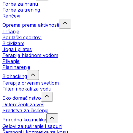
Torbe za hranu
Torbe za trening
Rančevi
Oprema prema aktivnosti
Trčanje
Borilački sportovi
Biciklizam
Joga i pilates
Terapija hladnom vodom
Plivanje
Planinarenje
Biohacking
Terapija crvenim svetlom
Filteri i bokali za vodu
Eko domaćinstvo
Deterdženti za veš
Sredstva za čišćenje
Prirodna kozmetika
Gelovi za tuširanje i sapuni
Šamponi i kozmetika za kosu