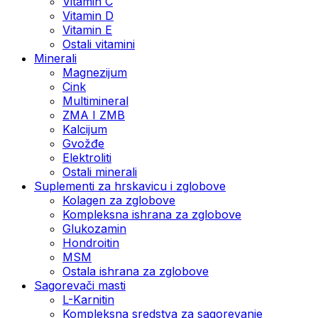
Vitamin C
Vitamin D
Vitamin E
Ostali vitamini
Minerali
Magnezijum
Cink
Multimineral
ZMA I ZMB
Kalcijum
Gvožđe
Elektroliti
Ostali minerali
Suplementi za hrskavicu i zglobove
Kolagen za zglobove
Kompleksna ishrana za zglobove
Glukozamin
Hondroitin
MSM
Ostala ishrana za zglobove
Sagorevači masti
L-Karnitin
Kompleksna sredstva za sagorevanje