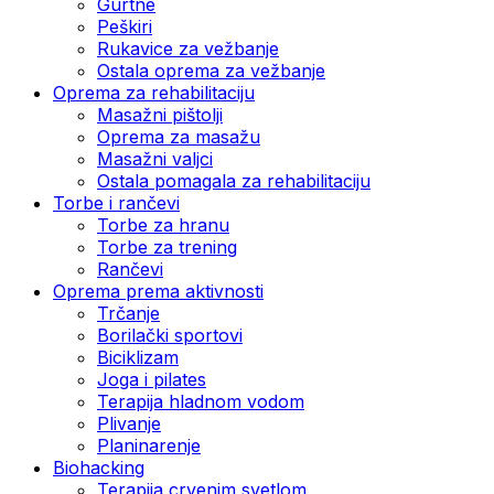
Gurtne
Peškiri
Rukavice za vežbanje
Ostala oprema za vežbanje
Oprema za rehabilitaciju
Masažni pištolji
Oprema za masažu
Masažni valjci
Ostala pomagala za rehabilitaciju
Torbe i rančevi
Torbe za hranu
Torbe za trening
Rančevi
Oprema prema aktivnosti
Trčanje
Borilački sportovi
Biciklizam
Joga i pilates
Terapija hladnom vodom
Plivanje
Planinarenje
Biohacking
Terapija crvenim svetlom