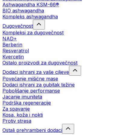
Ashwagandha KSM-66®
BIO ashwagandha
Kompleks ashwagandha
Dugovečnost
Kompleksi za dugovečnost
NAD+
Berberin
Resveratrol
Kvercetin
Ostalo proizvodi za dugovečnost
Dodaci ishrani za vaše ciljeve
Povećanje mišićne mase
Dodaci ishrani za gubitak težine
Poboljšanje performanse
Jacanje imuniteta
Podrška regeneracije
Za spavanje
Kosa, koža i nokti
Protiv stresa
Ostali prehrambeni dodaci