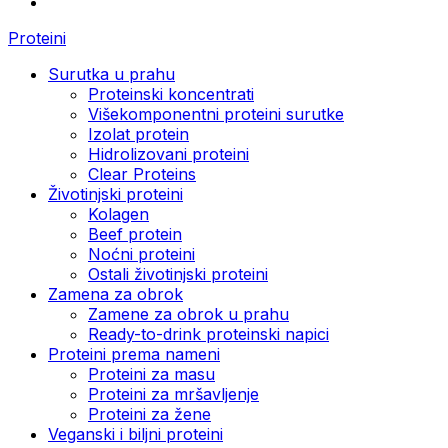
Proteini
Surutka u prahu
Proteinski koncentrati
Višekomponentni proteini surutke
Izolat protein
Hidrolizovani proteini
Clear Proteins
Životinjski proteini
Kolagen
Beef protein
Noćni proteini
Ostali životinjski proteini
Zamena za obrok
Zamene za obrok u prahu
Ready-to-drink proteinski napici
Proteini prema nameni
Proteini za masu
Proteini za mršavljenje
Proteini za žene
Veganski i biljni proteini