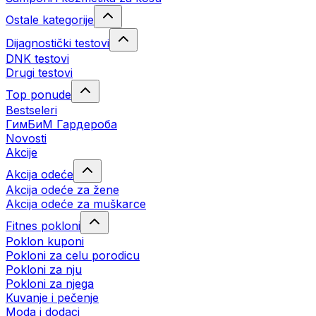
Ostale kategorije
Dijagnostički testovi
DNK testovi
Drugi testovi
Top ponude
Bestseleri
ГимБиМ Гардeробa
Novosti
Akcije
Akcija odeće
Akcija odeće za žene
Akcija odeće za muškarce
Fitnes pokloni
Poklon kuponi
Pokloni za celu porodicu
Pokloni za nju
Pokloni za njega
Kuvanje i pečenje
Moda i dodaci