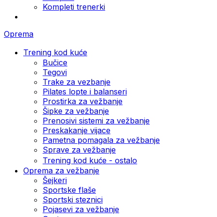
Kompleti trenerki
Oprema
Trening kod kuće
Bučice
Tegovi
Trake za vezbanje
Pilates lopte i balanseri
Prostirka za vežbanje
Šipke za vežbanje
Prenosivi sistemi za vežbanje
Preskakanje vijace
Pametna pomagala za vežbanje
Sprave za vežbanje
Trening kod kuće - ostalo
Oprema za vežbanje
Šejkeri
Sportske flaše
Sportski steznici
Pojasevi za vežbanje