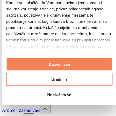
Koristimo kolačiće da Vam omogućimo jednostavno i
Ostala fitnes jela
sigurno korištenje stranice, prikaz prilagođenih oglasa i
Puteri od orašastih plodova
sadržaja, povezivanje s društvenim mrežama te
100% namazi od orašastih plodova
poboljšanje korisničkog iskustva kroz mjerenje i analizu
Slatki namazi od orašastih plodova
prometa na stranici. Kolačiće dijelimo s društvenim i
Proteinski namazi od orašastih plodova
oglašivačkim mrežama, te našim partnerima, koji ih mogu
Superhrana
kombinirati s drugim podacima koje su prikupili uporabom
Zelena superhrana
njihovih usluga na našim ili drugim WEB stranicama.
Vlakna
Ostala superhrana
Grickalice
Dozvoli sve
Proteinske čokoladice
Suvo meso
Liofilizovano voće
Uredi
Protein cookies
Proteinski čips
Energetske pločice
Ne slažem se
Čokolada
Ostale grickalice
Arome i zaslađivači