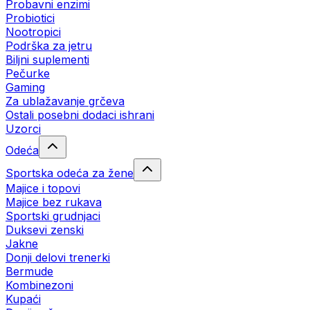
Probavni enzimi
Probiotici
Nootropici
Podrška za jetru
Biljni suplementi
Pečurke
Gaming
Za ublažavanje grčeva
Ostali posebni dodaci ishrani
Uzorci
Odeća
Sportska odeća za žene
Majice i topovi
Majice bez rukava
Sportski grudnjaci
Duksevi zenski
Jakne
Donji delovi trenerki
Bermude
Kombinezoni
Kupaći