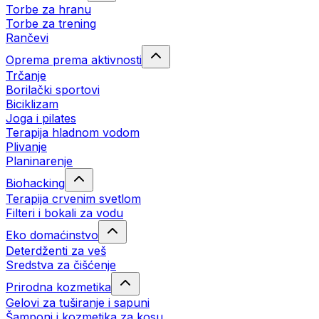
Torbe za hranu
Torbe za trening
Rančevi
Oprema prema aktivnosti
Trčanje
Borilački sportovi
Biciklizam
Joga i pilates
Terapija hladnom vodom
Plivanje
Planinarenje
Biohacking
Terapija crvenim svetlom
Filteri i bokali za vodu
Eko domaćinstvo
Deterdženti za veš
Sredstva za čišćenje
Prirodna kozmetika
Gelovi za tuširanje i sapuni
Šamponi i kozmetika za kosu