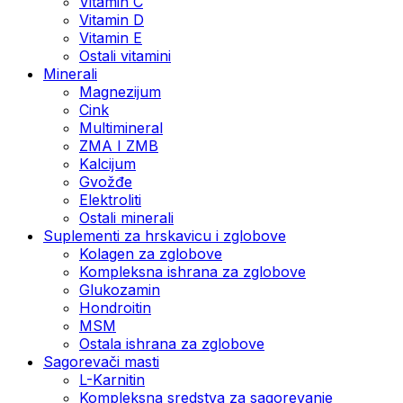
Vitamin C
Vitamin D
Vitamin E
Ostali vitamini
Minerali
Magnezijum
Cink
Multimineral
ZMA I ZMB
Kalcijum
Gvožđe
Elektroliti
Ostali minerali
Suplementi za hrskavicu i zglobove
Kolagen za zglobove
Kompleksna ishrana za zglobove
Glukozamin
Hondroitin
MSM
Ostala ishrana za zglobove
Sagorevači masti
L-Karnitin
Kompleksna sredstva za sagorevanje