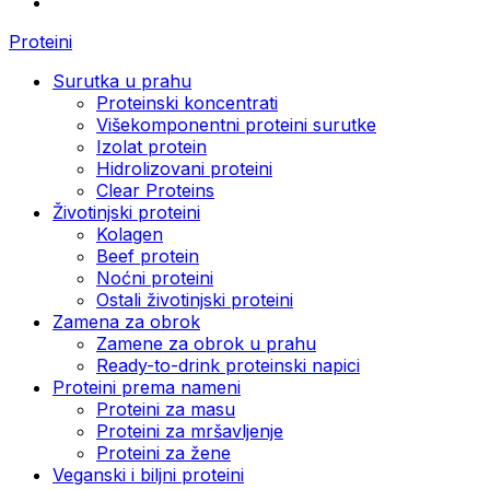
Proteini
Surutka u prahu
Proteinski koncentrati
Višekomponentni proteini surutke
Izolat protein
Hidrolizovani proteini
Clear Proteins
Životinjski proteini
Kolagen
Beef protein
Noćni proteini
Ostali životinjski proteini
Zamena za obrok
Zamene za obrok u prahu
Ready-to-drink proteinski napici
Proteini prema nameni
Proteini za masu
Proteini za mršavljenje
Proteini za žene
Veganski i biljni proteini