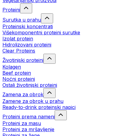
Vegetarijanski proizvodi
Proteini
Surutka u prahu
Proteinski koncentrati
Višekomponentni proteini surutke
Izolat protein
Hidrolizovani proteini
Clear Proteins
Životinjski proteini
Kolagen
Beef protein
Noćni proteini
Ostali životinjski proteini
Zamena za obrok
Zamene za obrok u prahu
Ready-to-drink proteinski napici
Proteini prema nameni
Proteini za masu
Proteini za mršavljenje
Proteini za žene