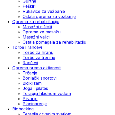
Gurtne
Peškiri
Rukavice za vežbanje
Ostala oprema za vežbanje
Oprema za rehabilitaciju
Masažni pištolji
Oprema za masažu
Masažni valjci
Ostala pomagala za rehabilitaciju
Torbe i rančevi
Torbe za hranu
Torbe za trening
Rančevi
Oprema prema aktivnosti
Trčanje
Borilački sportovi
Biciklizam
Joga i pilates
Terapija hladnom vodom
Plivanje
Planinarenje
Biohacking
Terapija crvenim svetlom