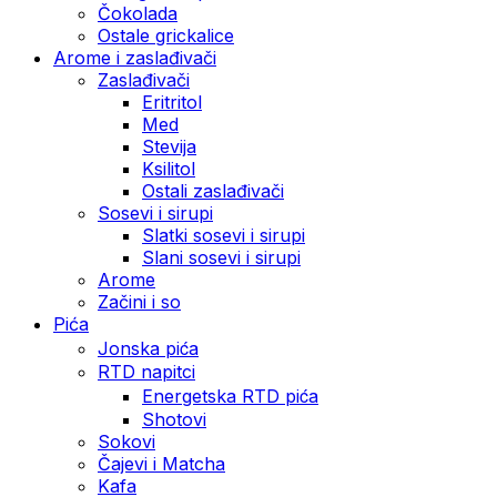
Čokolada
Ostale grickalice
Arome i zaslađivači
Zaslađivači
Eritritol
Med
Stevija
Ksilitol
Ostali zaslađivači
Sosevi i sirupi
Slatki sosevi i sirupi
Slani sosevi i sirupi
Arome
Začini i so
Pića
Jonska pića
RTD napitci
Energetska RTD pića
Shotovi
Sokovi
Čajevi i Matcha
Kafa