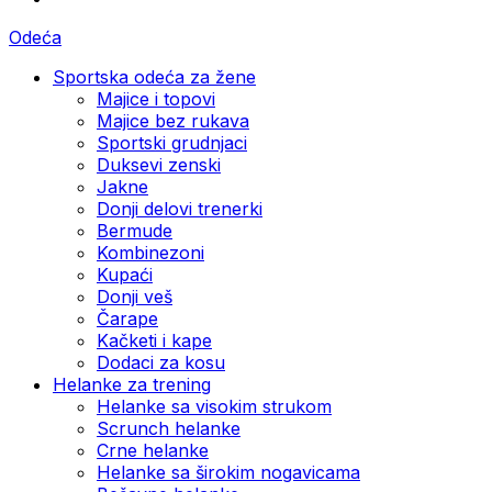
Odeća
Sportska odeća za žene
Majice i topovi
Majice bez rukava
Sportski grudnjaci
Duksevi zenski
Jakne
Donji delovi trenerki
Bermude
Kombinezoni
Kupaći
Donji veš
Čarape
Kačketi i kape
Dodaci za kosu
Helanke za trening
Helanke sa visokim strukom
Scrunch helanke
Crne helanke
Helanke sa širokim nogavicama