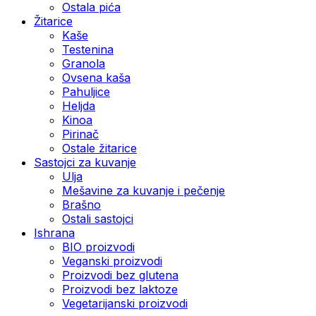
Ostala pića
Žitarice
Kaše
Testenina
Granola
Ovsena kaša
Pahuljice
Heljda
Kinoa
Pirinač
Ostale žitarice
Sastojci za kuvanje
Ulja
Mešavine za kuvanje i pečenje
Brašno
Ostali sastojci
Ishrana
BIO proizvodi
Veganski proizvodi
Proizvodi bez glutena
Proizvodi bez laktoze
Vegetarijanski proizvodi