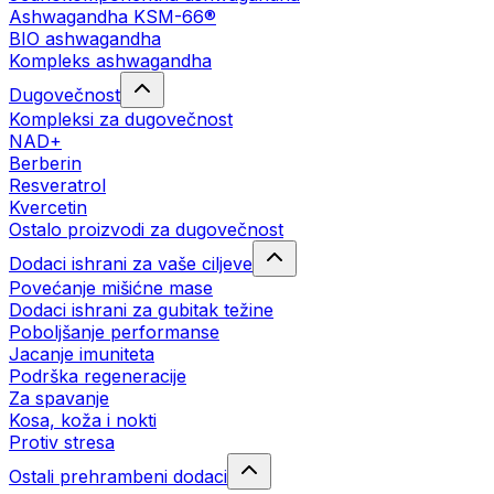
Ashwagandha KSM-66®
BIO ashwagandha
Kompleks ashwagandha
Dugovečnost
Kompleksi za dugovečnost
NAD+
Berberin
Resveratrol
Kvercetin
Ostalo proizvodi za dugovečnost
Dodaci ishrani za vaše ciljeve
Povećanje mišićne mase
Dodaci ishrani za gubitak težine
Poboljšanje performanse
Jacanje imuniteta
Podrška regeneracije
Za spavanje
Kosa, koža i nokti
Protiv stresa
Ostali prehrambeni dodaci