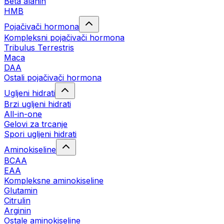
Beta alanin
HMB
Pojačivači hormona
Kompleksni pojačivači hormona
Tribulus Terrestris
Maca
DAA
Ostali pojačivači hormona
Ugljeni hidrati
Brzi ugljeni hidrati
All-in-one
Gelovi za trcanje
Spori ugljeni hidrati
Aminokiseline
BCAA
ЕАА
Kompleksne aminokiseline
Glutamin
Citrulin
Arginin
Ostale aminokiseline