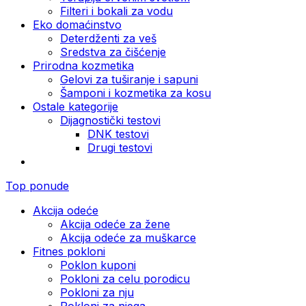
Filteri i bokali za vodu
Eko domaćinstvo
Deterdženti za veš
Sredstva za čišćenje
Prirodna kozmetika
Gelovi za tuširanje i sapuni
Šamponi i kozmetika za kosu
Ostale kategorije
Dijagnostički testovi
DNK testovi
Drugi testovi
Top ponude
Akcija odeće
Akcija odeće za žene
Akcija odeće za muškarce
Fitnes pokloni
Poklon kuponi
Pokloni za celu porodicu
Pokloni za nju
Pokloni za njega