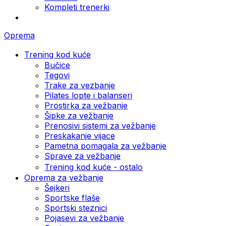
Kompleti trenerki
Oprema
Trening kod kuće
Bučice
Tegovi
Trake za vezbanje
Pilates lopte i balanseri
Prostirka za vežbanje
Šipke za vežbanje
Prenosivi sistemi za vežbanje
Preskakanje vijace
Pametna pomagala za vežbanje
Sprave za vežbanje
Trening kod kuće - ostalo
Oprema za vežbanje
Šejkeri
Sportske flaše
Sportski steznici
Pojasevi za vežbanje