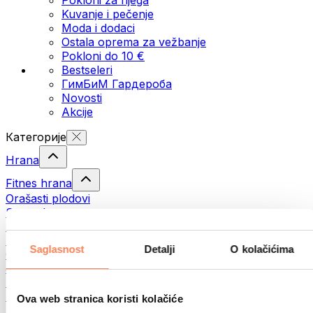
Kuvanje i pečenje
Moda i dodaci
Ostala oprema za vežbanje
Pokloni do 10 €
Bestseleri
ГимБиМ Гардeробa
Novosti
Akcije
Категорије
Hrana
Fitnes hrana
Orašasti plodovi
Semenke
Namazi i paste
Ribe
Saglasnost
Detalji
O kolačićima
Gotova jela
Јаја
Hleb
Meso
Ova web stranica koristi kolačiće
Mahunarke