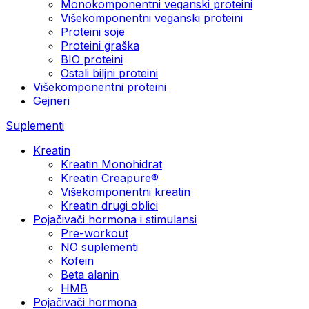
Monokomponentni veganski proteini
Višekomponentni veganski proteini
Proteini soje
Proteini graška
BIO proteini
Ostali biljni proteini
Višekomponentni proteini
Gejneri
Suplementi
Kreatin
Kreatin Monohidrat
Kreatin Creapure®
Višekomponentni kreatin
Kreatin drugi oblici
Pojačivači hormona i stimulansi
Pre-workout
NO suplementi
Kofein
Beta alanin
HMB
Pojačivači hormona