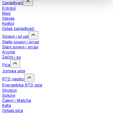
Zaslađivači
Eritritol
Med
Stevija
Ksilitol
Ostali zaslađivači
Sosevi i sirupi
Slatki sosevi i sirupi
Slani sosevi i sirupi
Arome
Začini i so
Pića
Jonska pića
RTD napitci
Energetska RTD pića
Shotovi
Sokovi
Čajevi i Matcha
Kafa
Ostala pića