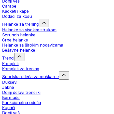
Donji veš
Čarape
Kačketi i kape
Dodaci za kosu
Helanke za trening
Helanke sa visokim strukom
Scrunch helanke
Crne helanke
Helanke sa širokim nogavicama
Bešavne helanke
Trendi
Kompleti
Kompleti za trening
Sportska odeća za muškarce
Duksevi
Jakne
Donji delovi trenerki
Bermude
Funkcionalna odeća
Kupaći
Donji veš