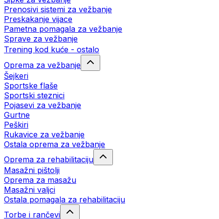
Prenosivi sistemi za vežbanje
Preskakanje vijace
Pametna pomagala za vežbanje
Sprave za vežbanje
Trening kod kuće - ostalo
Oprema za vežbanje
Šejkeri
Sportske flaše
Sportski steznici
Pojasevi za vežbanje
Gurtne
Peškiri
Rukavice za vežbanje
Ostala oprema za vežbanje
Oprema za rehabilitaciju
Masažni pištolji
Oprema za masažu
Masažni valjci
Ostala pomagala za rehabilitaciju
Torbe i rančevi