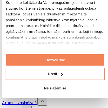
Koristimo kolačiće da Vam omogućimo jednostavno i
Ostala fitnes jela
sigurno korištenje stranice, prikaz prilagođenih oglasa i
Puteri od orašastih plodova
sadržaja, povezivanje s društvenim mrežama te
100% namazi od orašastih plodova
poboljšanje korisničkog iskustva kroz mjerenje i analizu
Slatki namazi od orašastih plodova
prometa na stranici. Kolačiće dijelimo s društvenim i
Proteinski namazi od orašastih plodova
oglašivačkim mrežama, te našim partnerima, koji ih mogu
Superhrana
kombinirati s drugim podacima koje su prikupili uporabom
Zelena superhrana
njihovih usluga na našim ili drugim WEB stranicama.
Vlakna
Ostala superhrana
Grickalice
Dozvoli sve
Proteinske čokoladice
Suvo meso
Liofilizovano voće
Uredi
Protein cookies
Proteinski čips
Energetske pločice
Ne slažem se
Čokolada
Ostale grickalice
Arome i zaslađivači