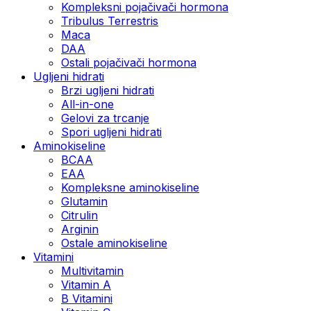
Kompleksni pojačivači hormona
Tribulus Terrestris
Maca
DAA
Ostali pojačivači hormona
Ugljeni hidrati
Brzi ugljeni hidrati
All-in-one
Gelovi za trcanje
Spori ugljeni hidrati
Aminokiseline
BCAA
ЕАА
Kompleksne aminokiseline
Glutamin
Citrulin
Arginin
Ostale aminokiseline
Vitamini
Multivitamin
Vitamin A
B Vitamini