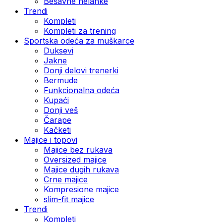
Bešavne helanke
Trendi
Kompleti
Kompleti za trening
Sportska odeća za muškarce
Duksevi
Jakne
Donji delovi trenerki
Bermude
Funkcionalna odeća
Kupaći
Donji veš
Čarape
Kačketi
Majice i topovi
Majice bez rukava
Oversized majice
Majice dugih rukava
Crne majice
Kompresione majice
slim-fit majice
Trendi
Kompleti