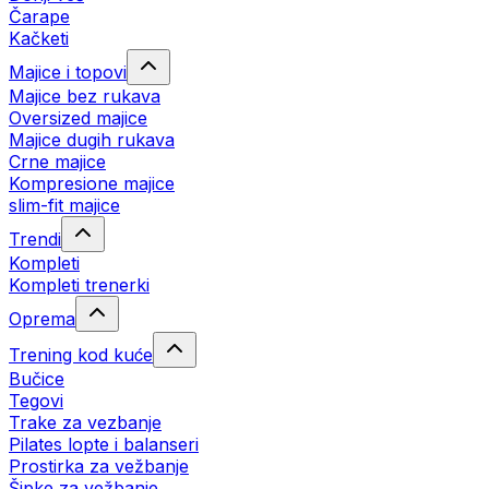
Čarape
Kačketi
Majice i topovi
Majice bez rukava
Oversized majice
Majice dugih rukava
Crne majice
Kompresione majice
slim-fit majice
Trendi
Kompleti
Kompleti trenerki
Oprema
Trening kod kuće
Bučice
Tegovi
Trake za vezbanje
Pilates lopte i balanseri
Prostirka za vežbanje
Šipke za vežbanje