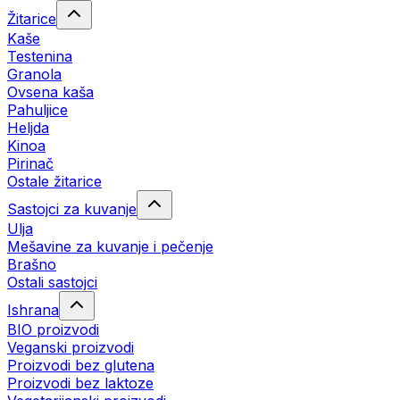
Žitarice
Kaše
Testenina
Granola
Ovsena kaša
Pahuljice
Heljda
Kinoa
Pirinač
Ostale žitarice
Sastojci za kuvanje
Ulja
Mešavine za kuvanje i pečenje
Brašno
Ostali sastojci
Ishrana
BIO proizvodi
Veganski proizvodi
Proizvodi bez glutena
Proizvodi bez laktoze