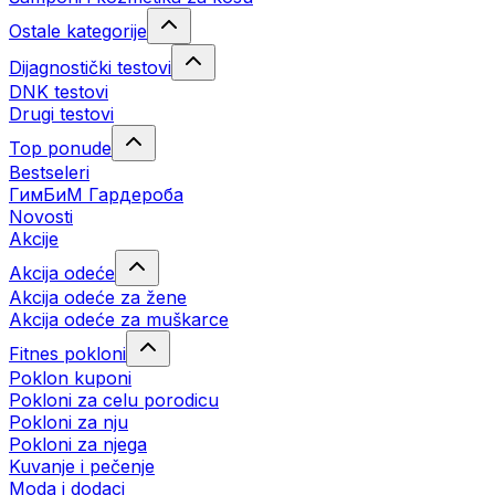
Ostale kategorije
Dijagnostički testovi
DNK testovi
Drugi testovi
Top ponude
Bestseleri
ГимБиМ Гардeробa
Novosti
Akcije
Akcija odeće
Akcija odeće za žene
Akcija odeće za muškarce
Fitnes pokloni
Poklon kuponi
Pokloni za celu porodicu
Pokloni za nju
Pokloni za njega
Kuvanje i pečenje
Moda i dodaci