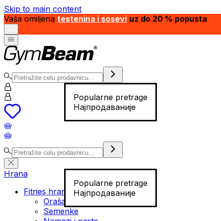
Skip to main content
Vaša omiljena
testenina i sosevi
uz do 20 % popusta
Popularne pretrage
Најпродаваније
Hrana
Popularne pretrage
Fitnes hrana
Најпродаваније
Orašasti plodovi
Semenke
Namazi i paste