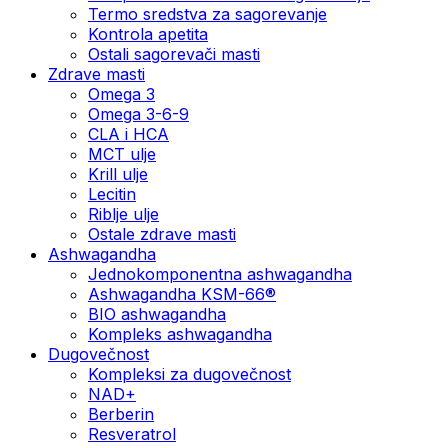
Termo sredstva za sagorevanje
Kontrola apetita
Ostali sagorevači masti
Zdrave masti
Omega 3
Omega 3-6-9
CLA i HCA
MCT ulje
Krill ulje
Lecitin
Riblje ulje
Ostale zdrave masti
Ashwagandha
Jednokomponentna ashwagandha
Ashwagandha KSM-66®
BIO ashwagandha
Kompleks ashwagandha
Dugovečnost
Kompleksi za dugovečnost
NAD+
Berberin
Resveratrol