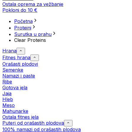
Ostala oprema za vežbanje
Pokloni do 10 €
Početna
Proteini
Surutka u prahu
Clear Proteins
Hrana
Fitnes hrana
Orašasti plodovi
Semenke
Namazi i paste
Ribe
Gotova jela
Јаја
Hleb
Meso
Mahunarke
Ostala fitnes jela
Puteri od orašastih plodova
100% namazi od orašastih plodova