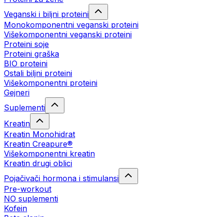
Veganski i biljni proteini
Monokomponentni veganski proteini
Višekomponentni veganski proteini
Proteini soje
Proteini graška
BIO proteini
Ostali biljni proteini
Višekomponentni proteini
Gejneri
Suplementi
Kreatin
Kreatin Monohidrat
Kreatin Creapure®
Višekomponentni kreatin
Kreatin drugi oblici
Pojačivači hormona i stimulansi
Pre-workout
NO suplementi
Kofein