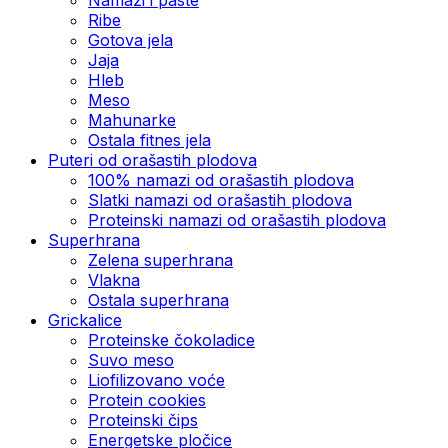
Ribe
Gotova jela
Јаја
Hleb
Meso
Mahunarke
Ostala fitnes jela
Puteri od orašastih plodova
100% namazi od orašastih plodova
Slatki namazi od orašastih plodova
Proteinski namazi od orašastih plodova
Superhrana
Zelena superhrana
Vlakna
Ostala superhrana
Grickalice
Proteinske čokoladice
Suvo meso
Liofilizovano voće
Protein cookies
Proteinski čips
Energetske pločice