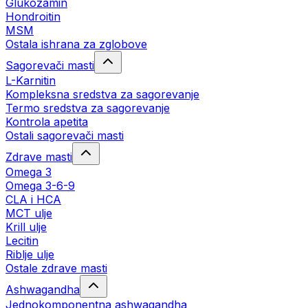
Glukozamin
Hondroitin
MSM
Ostala ishrana za zglobove
Sagorevači masti
L-Karnitin
Kompleksna sredstva za sagorevanje
Termo sredstva za sagorevanje
Kontrola apetita
Ostali sagorevači masti
Zdrave masti
Omega 3
Omega 3-6-9
CLA i HCA
MCT ulje
Krill ulje
Lecitin
Riblje ulje
Ostale zdrave masti
Ashwagandha
Jednokomponentna ashwagandha