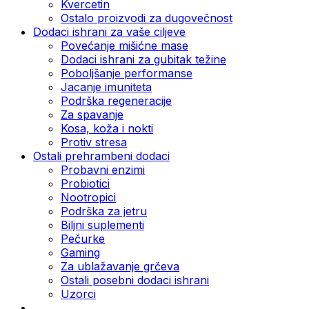
Kvercetin
Ostalo proizvodi za dugovečnost
Dodaci ishrani za vaše ciljeve
Povećanje mišićne mase
Dodaci ishrani za gubitak težine
Poboljšanje performanse
Jacanje imuniteta
Podrška regeneracije
Za spavanje
Kosa, koža i nokti
Protiv stresa
Ostali prehrambeni dodaci
Probavni enzimi
Probiotici
Nootropici
Podrška za jetru
Biljni suplementi
Pečurke
Gaming
Za ublažavanje grčeva
Ostali posebni dodaci ishrani
Uzorci