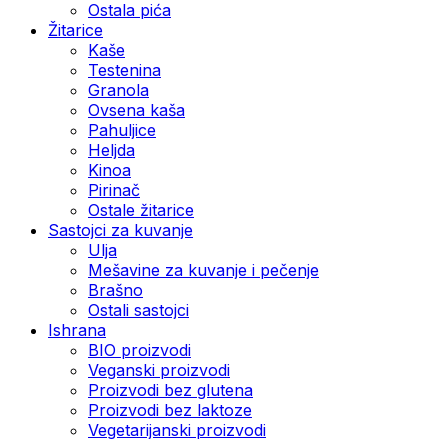
Ostala pića
Žitarice
Kaše
Testenina
Granola
Ovsena kaša
Pahuljice
Heljda
Kinoa
Pirinač
Ostale žitarice
Sastojci za kuvanje
Ulja
Mešavine za kuvanje i pečenje
Brašno
Ostali sastojci
Ishrana
BIO proizvodi
Veganski proizvodi
Proizvodi bez glutena
Proizvodi bez laktoze
Vegetarijanski proizvodi