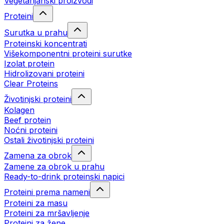
Vegetarijanski proizvodi
Proteini
Surutka u prahu
Proteinski koncentrati
Višekomponentni proteini surutke
Izolat protein
Hidrolizovani proteini
Clear Proteins
Životinjski proteini
Kolagen
Beef protein
Noćni proteini
Ostali životinjski proteini
Zamena za obrok
Zamene za obrok u prahu
Ready-to-drink proteinski napici
Proteini prema nameni
Proteini za masu
Proteini za mršavljenje
Proteini za žene