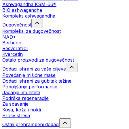
Ashwagandha KSM-66®
BIO ashwagandha
Kompleks ashwagandha
Dugovečnost
Kompleksi za dugovečnost
NAD+
Berberin
Resveratrol
Kvercetin
Ostalo proizvodi za dugovečnost
Dodaci ishrani za vaše ciljeve
Povećanje mišićne mase
Dodaci ishrani za gubitak težine
Poboljšanje performanse
Jacanje imuniteta
Podrška regeneracije
Za spavanje
Kosa, koža i nokti
Protiv stresa
Ostali prehrambeni dodaci