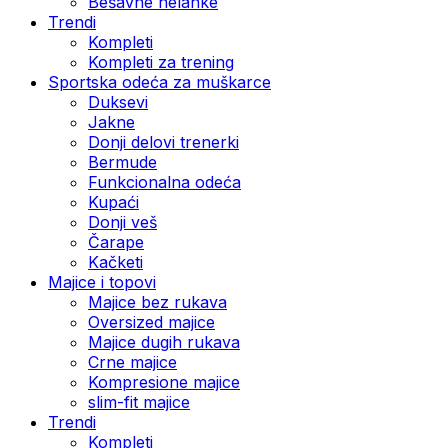
Bešavne helanke
Trendi
Kompleti
Kompleti za trening
Sportska odeća za muškarce
Duksevi
Jakne
Donji delovi trenerki
Bermude
Funkcionalna odeća
Kupaći
Donji veš
Čarape
Kačketi
Majice i topovi
Majice bez rukava
Oversized majice
Majice dugih rukava
Crne majice
Kompresione majice
slim-fit majice
Trendi
Kompleti