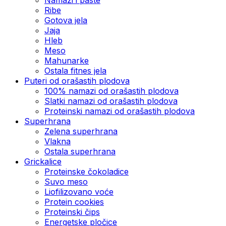
Ribe
Gotova jela
Јаја
Hleb
Meso
Mahunarke
Ostala fitnes jela
Puteri od orašastih plodova
100% namazi od orašastih plodova
Slatki namazi od orašastih plodova
Proteinski namazi od orašastih plodova
Superhrana
Zelena superhrana
Vlakna
Ostala superhrana
Grickalice
Proteinske čokoladice
Suvo meso
Liofilizovano voće
Protein cookies
Proteinski čips
Energetske pločice