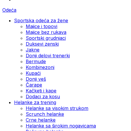
Odeća
Sportska odeća za žene
Majice i topovi
Majice bez rukava
Sportski grudnjaci
Duksevi zenski
Jakne
Donji delovi trenerki
Bermude
Kombinezoni
Kupaći
Donji veš
Čarape
Kačketi i kape
Dodaci za kosu
Helanke za trening
Helanke sa visokim strukom
Scrunch helanke
Crne helanke
Helanke sa širokim nogavicama