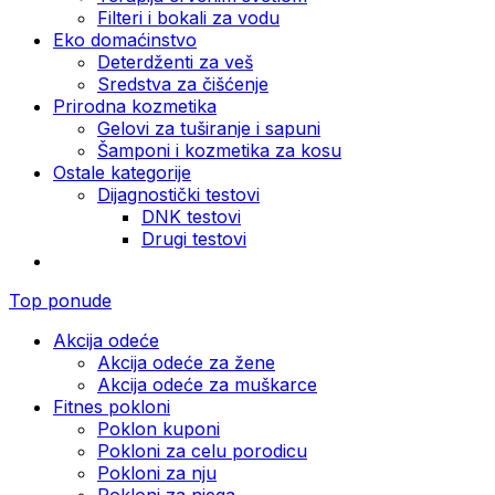
Filteri i bokali za vodu
Eko domaćinstvo
Deterdženti za veš
Sredstva za čišćenje
Prirodna kozmetika
Gelovi za tuširanje i sapuni
Šamponi i kozmetika za kosu
Ostale kategorije
Dijagnostički testovi
DNK testovi
Drugi testovi
Top ponude
Akcija odeće
Akcija odeće za žene
Akcija odeće za muškarce
Fitnes pokloni
Poklon kuponi
Pokloni za celu porodicu
Pokloni za nju
Pokloni za njega