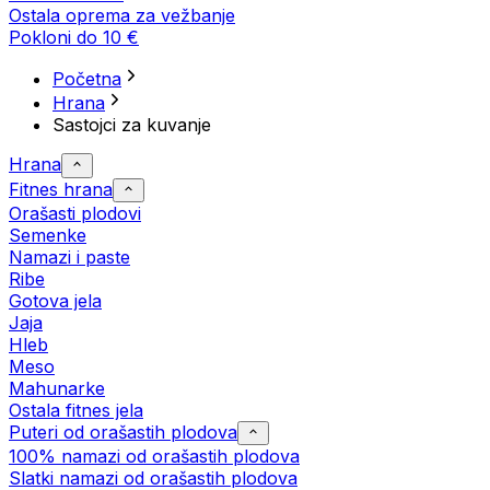
Ostala oprema za vežbanje
Pokloni do 10 €
Početna
Hrana
Sastojci za kuvanje
Hrana
Fitnes hrana
Orašasti plodovi
Semenke
Namazi i paste
Ribe
Gotova jela
Јаја
Hleb
Meso
Mahunarke
Ostala fitnes jela
Puteri od orašastih plodova
100% namazi od orašastih plodova
Slatki namazi od orašastih plodova