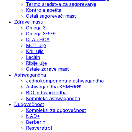
Termo sredstva za sagorevanje
Kontrola apetita
Ostali sagorevači masti
Zdrave masti
Omega 3
Omega 3-6-9
CLA i HCA
MCT ulje
Krill ulje
Lecitin
Riblje ulje
Ostale zdrave masti
Ashwagandha
Jednokomponentna ashwagandha
Ashwagandha KSM-66®
BIO ashwagandha
Kompleks ashwagandha
Dugovečnost
Kompleksi za dugovečnost
NAD+
Berberin
Resveratrol