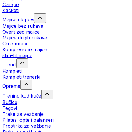
Čarape
Kačketi
Majice i topovi
Majice bez rukava
Oversized majice
Majice dugih rukava
Crne majice
Kompresione majice
slim-fit majice
Trendi
Kompleti
Kompleti trenerki
Oprema
Trening kod kuće
Bučice
Tegovi
Trake za vezbanje
Pilates lopte i balanseri
Prostirka za vežbanje
Šipke za vežbanje