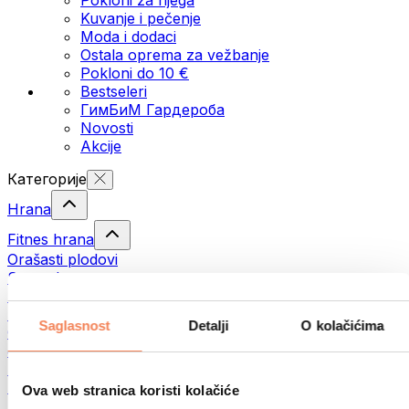
Kuvanje i pečenje
Moda i dodaci
Ostala oprema za vežbanje
Pokloni do 10 €
Bestseleri
ГимБиМ Гардeробa
Novosti
Akcije
Категорије
Hrana
Fitnes hrana
Orašasti plodovi
Semenke
Namazi i paste
Ribe
Saglasnost
Detalji
O kolačićima
Gotova jela
Јаја
Hleb
Meso
Ova web stranica koristi kolačiće
Mahunarke