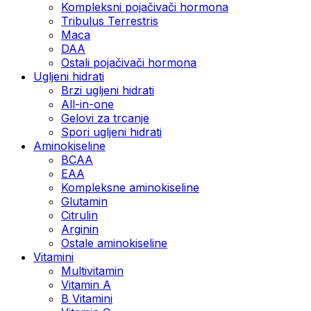
Kompleksni pojačivači hormona
Tribulus Terrestris
Maca
DAA
Ostali pojačivači hormona
Ugljeni hidrati
Brzi ugljeni hidrati
All-in-one
Gelovi za trcanje
Spori ugljeni hidrati
Aminokiseline
BCAA
ЕАА
Kompleksne aminokiseline
Glutamin
Citrulin
Arginin
Ostale aminokiseline
Vitamini
Multivitamin
Vitamin A
B Vitamini