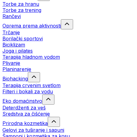
Torbe za hranu
Torbe za trening
Rančevi
Oprema prema aktivnosti
Trčanje
Borilački sportovi
Biciklizam
Joga i pilates
Terapija hladnom vodom
Plivanje
Planinarenje
Biohacking
Terapija crvenim svetlom
Filteri i bokali za vodu
Eko domaćinstvo
Deterdženti za veš
Sredstva za čišćenje
Prirodna kozmetika
Gelovi za tuširanje i sapuni
Šamponi i kozmetika za kosu