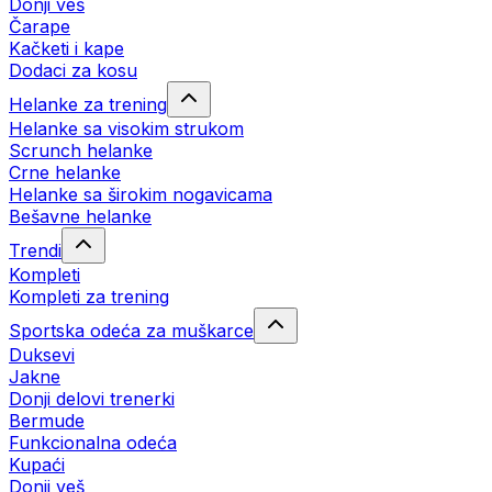
Donji veš
Čarape
Kačketi i kape
Dodaci za kosu
Helanke za trening
Helanke sa visokim strukom
Scrunch helanke
Crne helanke
Helanke sa širokim nogavicama
Bešavne helanke
Trendi
Kompleti
Kompleti za trening
Sportska odeća za muškarce
Duksevi
Jakne
Donji delovi trenerki
Bermude
Funkcionalna odeća
Kupaći
Donji veš