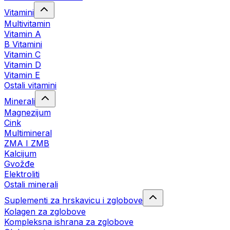
Vitamini
Multivitamin
Vitamin A
B Vitamini
Vitamin C
Vitamin D
Vitamin E
Ostali vitamini
Minerali
Magnezijum
Cink
Multimineral
ZMA I ZMB
Kalcijum
Gvožđe
Elektroliti
Ostali minerali
Suplementi za hrskavicu i zglobove
Kolagen za zglobove
Kompleksna ishrana za zglobove