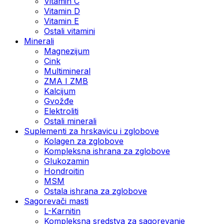
Vitamin C
Vitamin D
Vitamin E
Ostali vitamini
Minerali
Magnezijum
Cink
Multimineral
ZMA I ZMB
Kalcijum
Gvožđe
Elektroliti
Ostali minerali
Suplementi za hrskavicu i zglobove
Kolagen za zglobove
Kompleksna ishrana za zglobove
Glukozamin
Hondroitin
MSM
Ostala ishrana za zglobove
Sagorevači masti
L-Karnitin
Kompleksna sredstva za sagorevanje