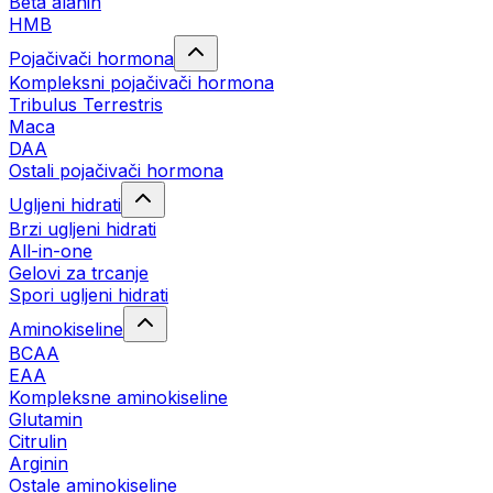
Beta alanin
HMB
Pojačivači hormona
Kompleksni pojačivači hormona
Tribulus Terrestris
Maca
DAA
Ostali pojačivači hormona
Ugljeni hidrati
Brzi ugljeni hidrati
All-in-one
Gelovi za trcanje
Spori ugljeni hidrati
Aminokiseline
BCAA
ЕАА
Kompleksne aminokiseline
Glutamin
Citrulin
Arginin
Ostale aminokiseline