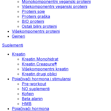
Monokomponentni veganski proteini
Višekomponentni veganski proteini
Proteini soje
Proteini graška
BIO proteini
Ostali biljni proteini
Višekomponentni proteini
Gejneri
Suplementi
Kreatin
Kreatin Monohidrat
Kreatin Creapure®
Višekomponentni kreatin
Kreatin drugi oblici
Pojačivači hormona i stimulansi
Pre-workout
NO suplementi
Kofein
Beta alanin
HMB
Pojačivači hormona