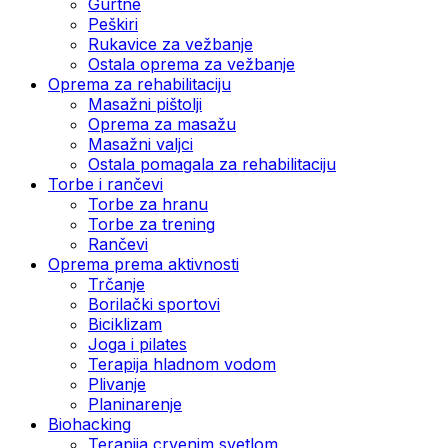
Gurtne
Peškiri
Rukavice za vežbanje
Ostala oprema za vežbanje
Oprema za rehabilitaciju
Masažni pištolji
Oprema za masažu
Masažni valjci
Ostala pomagala za rehabilitaciju
Torbe i rančevi
Torbe za hranu
Torbe za trening
Rančevi
Oprema prema aktivnosti
Trčanje
Borilački sportovi
Biciklizam
Joga i pilates
Terapija hladnom vodom
Plivanje
Planinarenje
Biohacking
Terapija crvenim svetlom