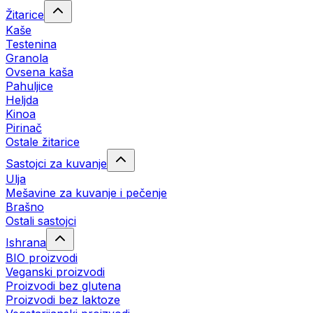
Žitarice
Kaše
Testenina
Granola
Ovsena kaša
Pahuljice
Heljda
Kinoa
Pirinač
Ostale žitarice
Sastojci za kuvanje
Ulja
Mešavine za kuvanje i pečenje
Brašno
Ostali sastojci
Ishrana
BIO proizvodi
Veganski proizvodi
Proizvodi bez glutena
Proizvodi bez laktoze