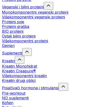
Veganski i biljni proteini
Monokomponentni veganski proteini
Višekomponentni veganski proteini
Proteini soje
Proteini graška
BIO proteini
Ostali biljni proteini
Višekomponentni proteini
Gejneri
Suplementi
Kreatin
Kreatin Monohidrat
Kreatin Creapure®
Višekomponentni kreatin
Kreatin drugi oblici
Pojačivači hormona i stimulansi
Pre-workout
NO suplementi
Kofein