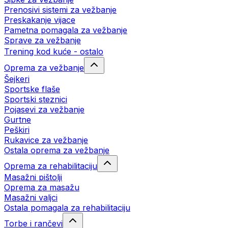
Prenosivi sistemi za vežbanje
Preskakanje vijace
Pametna pomagala za vežbanje
Sprave za vežbanje
Trening kod kuće - ostalo
Oprema za vežbanje
Šejkeri
Sportske flaše
Sportski steznici
Pojasevi za vežbanje
Gurtne
Peškiri
Rukavice za vežbanje
Ostala oprema za vežbanje
Oprema za rehabilitaciju
Masažni pištolji
Oprema za masažu
Masažni valjci
Ostala pomagala za rehabilitaciju
Torbe i rančevi