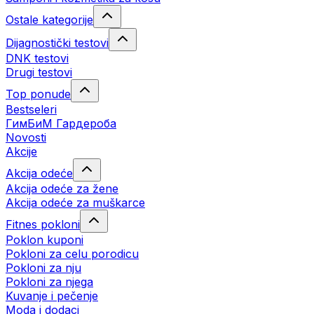
Ostale kategorije
Dijagnostički testovi
DNK testovi
Drugi testovi
Top ponude
Bestseleri
ГимБиМ Гардeробa
Novosti
Akcije
Akcija odeće
Akcija odeće za žene
Akcija odeće za muškarce
Fitnes pokloni
Poklon kuponi
Pokloni za celu porodicu
Pokloni za nju
Pokloni za njega
Kuvanje i pečenje
Moda i dodaci