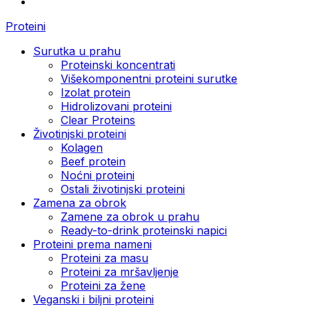
Proteini
Surutka u prahu
Proteinski koncentrati
Višekomponentni proteini surutke
Izolat protein
Hidrolizovani proteini
Clear Proteins
Životinjski proteini
Kolagen
Beef protein
Noćni proteini
Ostali životinjski proteini
Zamena za obrok
Zamene za obrok u prahu
Ready-to-drink proteinski napici
Proteini prema nameni
Proteini za masu
Proteini za mršavljenje
Proteini za žene
Veganski i biljni proteini