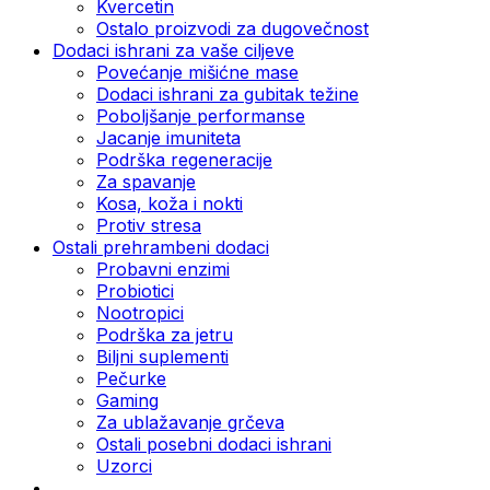
Kvercetin
Ostalo proizvodi za dugovečnost
Dodaci ishrani za vaše ciljeve
Povećanje mišićne mase
Dodaci ishrani za gubitak težine
Poboljšanje performanse
Jacanje imuniteta
Podrška regeneracije
Za spavanje
Kosa, koža i nokti
Protiv stresa
Ostali prehrambeni dodaci
Probavni enzimi
Probiotici
Nootropici
Podrška za jetru
Biljni suplementi
Pečurke
Gaming
Za ublažavanje grčeva
Ostali posebni dodaci ishrani
Uzorci