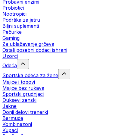
Probavni enzimi
Probiotici
Nootropici
Podrška za jetru
Biljni suplementi
Pečurke
Gaming
Za ublažavanje grčeva
Ostali posebni dodaci ishrani
Uzorci
Odeća
Sportska odeća za žene
Majice i topovi
Majice bez rukava
Sportski grudnjaci
Duksevi zenski
Jakne
Donji delovi trenerki
Bermude
Kombinezoni
Kupaći