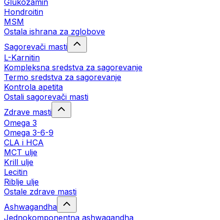
Glukozamin
Hondroitin
MSM
Ostala ishrana za zglobove
Sagorevači masti
L-Karnitin
Kompleksna sredstva za sagorevanje
Termo sredstva za sagorevanje
Kontrola apetita
Ostali sagorevači masti
Zdrave masti
Omega 3
Omega 3-6-9
CLA i HCA
MCT ulje
Krill ulje
Lecitin
Riblje ulje
Ostale zdrave masti
Ashwagandha
Jednokomponentna ashwagandha