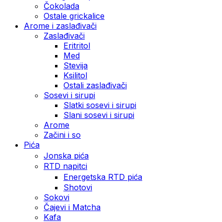
Čokolada
Ostale grickalice
Arome i zaslađivači
Zaslađivači
Eritritol
Med
Stevija
Ksilitol
Ostali zaslađivači
Sosevi i sirupi
Slatki sosevi i sirupi
Slani sosevi i sirupi
Arome
Začini i so
Pića
Jonska pića
RTD napitci
Energetska RTD pića
Shotovi
Sokovi
Čajevi i Matcha
Kafa