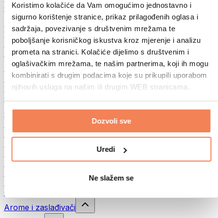
Koristimo kolačiće da Vam omogućimo jednostavno i
Ostala fitnes jela
sigurno korištenje stranice, prikaz prilagođenih oglasa i
Puteri od orašastih plodova
sadržaja, povezivanje s društvenim mrežama te
100% namazi od orašastih plodova
poboljšanje korisničkog iskustva kroz mjerenje i analizu
Slatki namazi od orašastih plodova
prometa na stranici. Kolačiće dijelimo s društvenim i
Proteinski namazi od orašastih plodova
oglašivačkim mrežama, te našim partnerima, koji ih mogu
Superhrana
kombinirati s drugim podacima koje su prikupili uporabom
Zelena superhrana
njihovih usluga na našim ili drugim WEB stranicama.
Vlakna
Ostala superhrana
Grickalice
Dozvoli sve
Proteinske čokoladice
Suvo meso
Liofilizovano voće
Uredi
Protein cookies
Proteinski čips
Energetske pločice
Ne slažem se
Čokolada
Ostale grickalice
Arome i zaslađivači