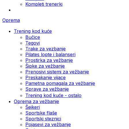
Kompleti trenerki
Oprema
Trening kod kuće
Bučice
Tegovi
Trake za vezbanje
Pilates lopte i balanseri
Prostirka za vežbanje
Šipke za vežbanje
Prenosivi sistemi za vežbanje
Preskakanje vijace
Pametna pomagala za vežbanje
Sprave za vežbanje
Trening kod kuće - ostalo
Oprema za vežbanje
Šejkeri
Sportske flaše
Sportski steznici
Pojasevi za vežbanje