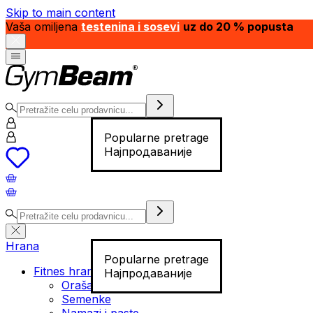
Skip to main content
Vaša omiljena
testenina i sosevi
uz do 20 % popusta
Popularne pretrage
Најпродаваније
Hrana
Popularne pretrage
Fitnes hrana
Најпродаваније
Orašasti plodovi
Semenke
Namazi i paste