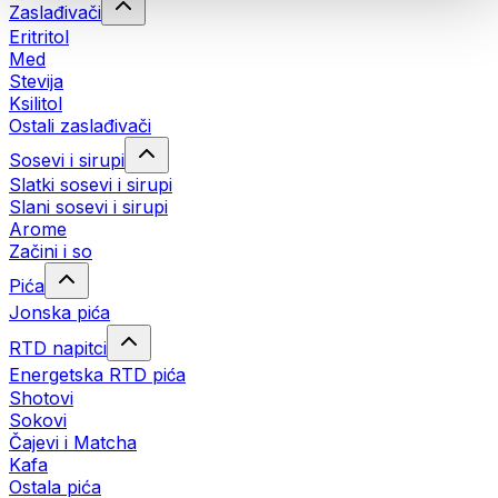
Zaslađivači
Eritritol
Med
Stevija
Ksilitol
Ostali zaslađivači
Sosevi i sirupi
Slatki sosevi i sirupi
Slani sosevi i sirupi
Arome
Začini i so
Pića
Jonska pića
RTD napitci
Energetska RTD pića
Shotovi
Sokovi
Čajevi i Matcha
Kafa
Ostala pića