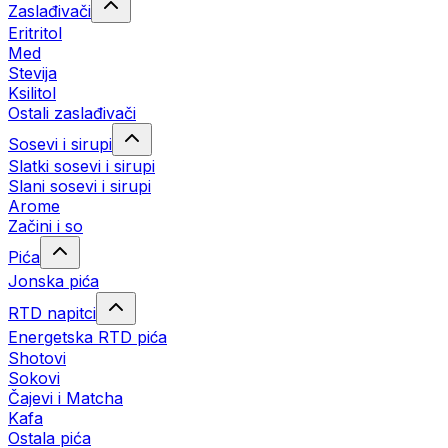
Zaslađivači
Eritritol
Med
Stevija
Ksilitol
Ostali zaslađivači
Sosevi i sirupi
Slatki sosevi i sirupi
Slani sosevi i sirupi
Arome
Začini i so
Pića
Jonska pića
RTD napitci
Energetska RTD pića
Shotovi
Sokovi
Čajevi i Matcha
Kafa
Ostala pića