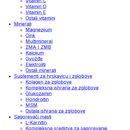
Vitamin C
Vitamin D
Vitamin E
Ostali vitamini
Minerali
Magnezijum
Cink
Multimineral
ZMA I ZMB
Kalcijum
Gvožđe
Elektroliti
Ostali minerali
Suplementi za hrskavicu i zglobove
Kolagen za zglobove
Kompleksna ishrana za zglobove
Glukozamin
Hondroitin
MSM
Ostala ishrana za zglobove
Sagorevači masti
L-Karnitin
Kompleksna sredstva za sagorevanje