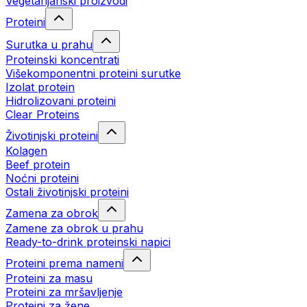
Vegetarijanski proizvodi
Proteini
Surutka u prahu
Proteinski koncentrati
Višekomponentni proteini surutke
Izolat protein
Hidrolizovani proteini
Clear Proteins
Životinjski proteini
Kolagen
Beef protein
Noćni proteini
Ostali životinjski proteini
Zamena za obrok
Zamene za obrok u prahu
Ready-to-drink proteinski napici
Proteini prema nameni
Proteini za masu
Proteini za mršavljenje
Proteini za žene