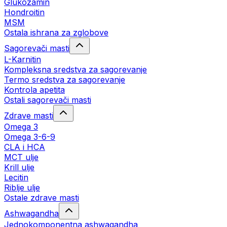
Glukozamin
Hondroitin
MSM
Ostala ishrana za zglobove
Sagorevači masti
L-Karnitin
Kompleksna sredstva za sagorevanje
Termo sredstva za sagorevanje
Kontrola apetita
Ostali sagorevači masti
Zdrave masti
Omega 3
Omega 3-6-9
CLA i HCA
MCT ulje
Krill ulje
Lecitin
Riblje ulje
Ostale zdrave masti
Ashwagandha
Jednokomponentna ashwagandha