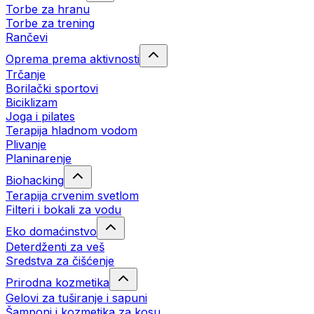
Torbe za hranu
Torbe za trening
Rančevi
Oprema prema aktivnosti
Trčanje
Borilački sportovi
Biciklizam
Joga i pilates
Terapija hladnom vodom
Plivanje
Planinarenje
Biohacking
Terapija crvenim svetlom
Filteri i bokali za vodu
Eko domaćinstvo
Deterdženti za veš
Sredstva za čišćenje
Prirodna kozmetika
Gelovi za tuširanje i sapuni
Šamponi i kozmetika za kosu