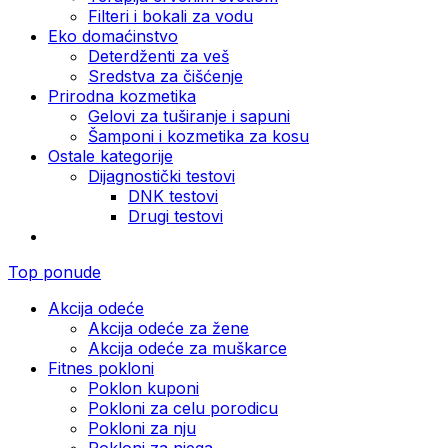
Filteri i bokali za vodu
Eko domaćinstvo
Deterdženti za veš
Sredstva za čišćenje
Prirodna kozmetika
Gelovi za tuširanje i sapuni
Šamponi i kozmetika za kosu
Ostale kategorije
Dijagnostički testovi
DNK testovi
Drugi testovi
Top ponude
Akcija odeće
Akcija odeće za žene
Akcija odeće za muškarce
Fitnes pokloni
Poklon kuponi
Pokloni za celu porodicu
Pokloni za nju
Pokloni za njega