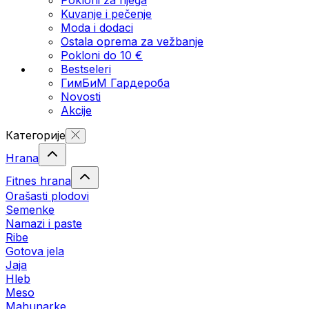
Kuvanje i pečenje
Moda i dodaci
Ostala oprema za vežbanje
Pokloni do 10 €
Bestseleri
ГимБиМ Гардeробa
Novosti
Akcije
Категорије
Hrana
Fitnes hrana
Orašasti plodovi
Semenke
Namazi i paste
Ribe
Gotova jela
Јаја
Hleb
Meso
Mahunarke