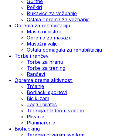
Gurtne
Peškiri
Rukavice za vežbanje
Ostala oprema za vežbanje
Oprema za rehabilitaciju
Masažni pištolji
Oprema za masažu
Masažni valjci
Ostala pomagala za rehabilitaciju
Torbe i rančevi
Torbe za hranu
Torbe za trening
Rančevi
Oprema prema aktivnosti
Trčanje
Borilački sportovi
Biciklizam
Joga i pilates
Terapija hladnom vodom
Plivanje
Planinarenje
Biohacking
Terapija crvenim svetlom