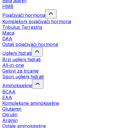
Beta alanin
HMB
Pojačivači hormona
Kompleksni pojačivači hormona
Tribulus Terrestris
Maca
DAA
Ostali pojačivači hormona
Ugljeni hidrati
Brzi ugljeni hidrati
All-in-one
Gelovi za trcanje
Spori ugljeni hidrati
Aminokiseline
BCAA
ЕАА
Kompleksne aminokiseline
Glutamin
Citrulin
Arginin
Ostale aminokiseline