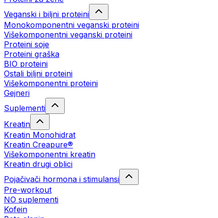
Veganski i biljni proteini
Monokomponentni veganski proteini
Višekomponentni veganski proteini
Proteini soje
Proteini graška
BIO proteini
Ostali biljni proteini
Višekomponentni proteini
Gejneri
Suplementi
Kreatin
Kreatin Monohidrat
Kreatin Creapure®
Višekomponentni kreatin
Kreatin drugi oblici
Pojačivači hormona i stimulansi
Pre-workout
NO suplementi
Kofein