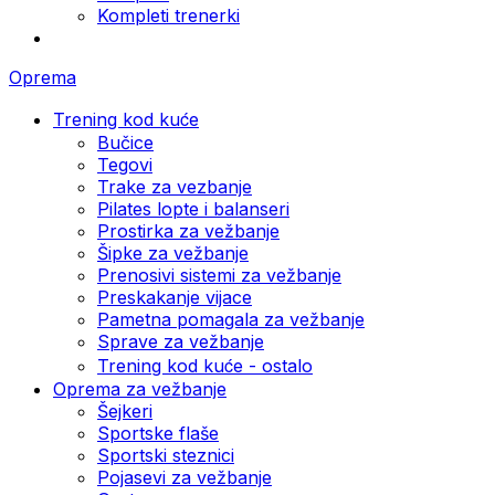
Kompleti trenerki
Oprema
Trening kod kuće
Bučice
Tegovi
Trake za vezbanje
Pilates lopte i balanseri
Prostirka za vežbanje
Šipke za vežbanje
Prenosivi sistemi za vežbanje
Preskakanje vijace
Pametna pomagala za vežbanje
Sprave za vežbanje
Trening kod kuće - ostalo
Oprema za vežbanje
Šejkeri
Sportske flaše
Sportski steznici
Pojasevi za vežbanje