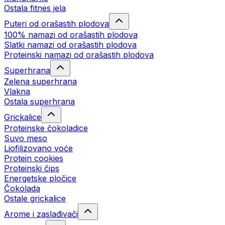
Ostala fitnes jela
Puteri od orašastih plodova
100% namazi od orašastih plodova
Slatki namazi od orašastih plodova
Proteinski namazi od orašastih plodova
Superhrana
Zelena superhrana
Vlakna
Ostala superhrana
Grickalice
Proteinske čokoladice
Suvo meso
Liofilizovano voće
Protein cookies
Proteinski čips
Energetske pločice
Čokolada
Ostale grickalice
Arome i zaslađivači