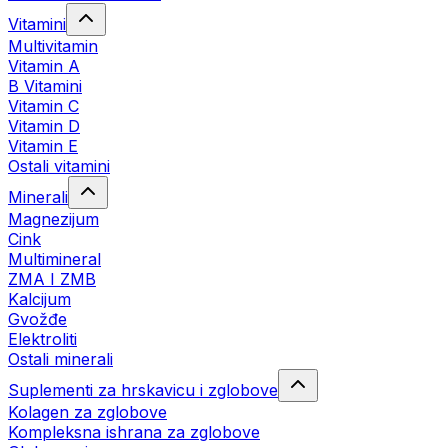
Vitamini
Multivitamin
Vitamin A
B Vitamini
Vitamin C
Vitamin D
Vitamin E
Ostali vitamini
Minerali
Magnezijum
Cink
Multimineral
ZMA I ZMB
Kalcijum
Gvožđe
Elektroliti
Ostali minerali
Suplementi za hrskavicu i zglobove
Kolagen za zglobove
Kompleksna ishrana za zglobove