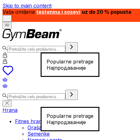
Skip to main content
Vaša omiljena
testenina i sosevi
uz do 20 % popusta
Popularne pretrage
Најпродаваније
Hrana
Popularne pretrage
Fitnes hrana
Најпродаваније
Orašasti plodovi
Semenke
Namazi i paste