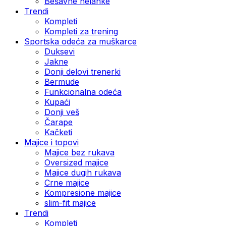
Bešavne helanke
Trendi
Kompleti
Kompleti za trening
Sportska odeća za muškarce
Duksevi
Jakne
Donji delovi trenerki
Bermude
Funkcionalna odeća
Kupaći
Donji veš
Čarape
Kačketi
Majice i topovi
Majice bez rukava
Oversized majice
Majice dugih rukava
Crne majice
Kompresione majice
slim-fit majice
Trendi
Kompleti