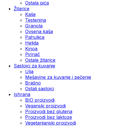
Ostala pića
Žitarice
Kaše
Testenina
Granola
Ovsena kaša
Pahuljice
Heljda
Kinoa
Pirinač
Ostale žitarice
Sastojci za kuvanje
Ulja
Mešavine za kuvanje i pečenje
Brašno
Ostali sastojci
Ishrana
BIO proizvodi
Veganski proizvodi
Proizvodi bez glutena
Proizvodi bez laktoze
Vegetarijanski proizvodi