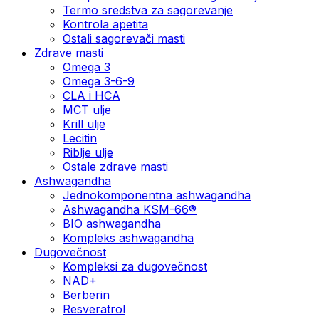
Termo sredstva za sagorevanje
Kontrola apetita
Ostali sagorevači masti
Zdrave masti
Omega 3
Omega 3-6-9
CLA i HCA
MCT ulje
Krill ulje
Lecitin
Riblje ulje
Ostale zdrave masti
Ashwagandha
Jednokomponentna ashwagandha
Ashwagandha KSM-66®
BIO ashwagandha
Kompleks ashwagandha
Dugovečnost
Kompleksi za dugovečnost
NAD+
Berberin
Resveratrol