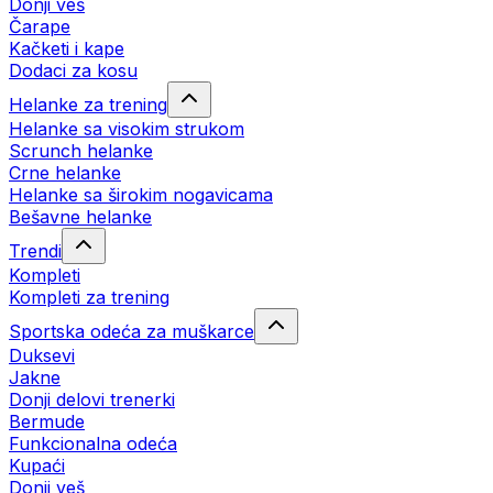
Donji veš
Čarape
Kačketi i kape
Dodaci za kosu
Helanke za trening
Helanke sa visokim strukom
Scrunch helanke
Crne helanke
Helanke sa širokim nogavicama
Bešavne helanke
Trendi
Kompleti
Kompleti za trening
Sportska odeća za muškarce
Duksevi
Jakne
Donji delovi trenerki
Bermude
Funkcionalna odeća
Kupaći
Donji veš