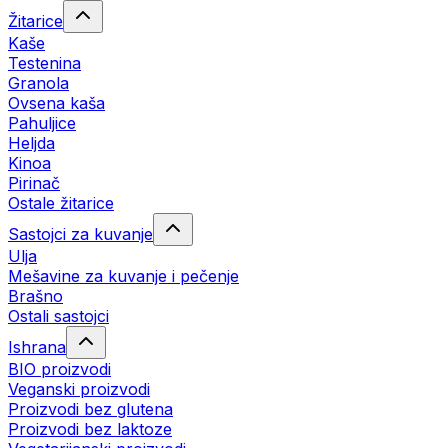
Žitarice
Kaše
Testenina
Granola
Ovsena kaša
Pahuljice
Heljda
Kinoa
Pirinač
Ostale žitarice
Sastojci za kuvanje
Ulja
Mešavine za kuvanje i pečenje
Brašno
Ostali sastojci
Ishrana
BIO proizvodi
Veganski proizvodi
Proizvodi bez glutena
Proizvodi bez laktoze