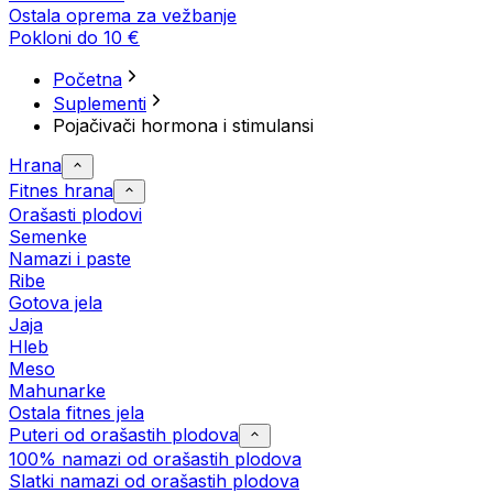
Ostala oprema za vežbanje
Pokloni do 10 €
Početna
Suplementi
Pojačivači hormona i stimulansi
Hrana
Fitnes hrana
Orašasti plodovi
Semenke
Namazi i paste
Ribe
Gotova jela
Јаја
Hleb
Meso
Mahunarke
Ostala fitnes jela
Puteri od orašastih plodova
100% namazi od orašastih plodova
Slatki namazi od orašastih plodova