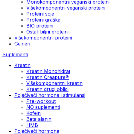
Monokomponentni veganski proteini
Višekomponentni veganski proteini
Proteini soje
Proteini graška
BIO proteini
Ostali biljni proteini
Višekomponentni proteini
Gejneri
Suplementi
Kreatin
Kreatin Monohidrat
Kreatin Creapure®
Višekomponentni kreatin
Kreatin drugi oblici
Pojačivači hormona i stimulansi
Pre-workout
NO suplementi
Kofein
Beta alanin
HMB
Pojačivači hormona