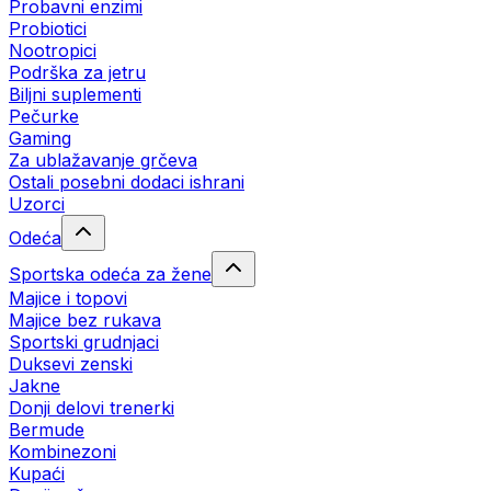
Probavni enzimi
Probiotici
Nootropici
Podrška za jetru
Biljni suplementi
Pečurke
Gaming
Za ublažavanje grčeva
Ostali posebni dodaci ishrani
Uzorci
Odeća
Sportska odeća za žene
Majice i topovi
Majice bez rukava
Sportski grudnjaci
Duksevi zenski
Jakne
Donji delovi trenerki
Bermude
Kombinezoni
Kupaći