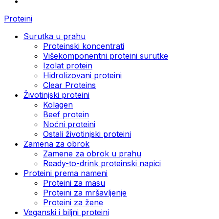
Proteini
Surutka u prahu
Proteinski koncentrati
Višekomponentni proteini surutke
Izolat protein
Hidrolizovani proteini
Clear Proteins
Životinjski proteini
Kolagen
Beef protein
Noćni proteini
Ostali životinjski proteini
Zamena za obrok
Zamene za obrok u prahu
Ready-to-drink proteinski napici
Proteini prema nameni
Proteini za masu
Proteini za mršavljenje
Proteini za žene
Veganski i biljni proteini