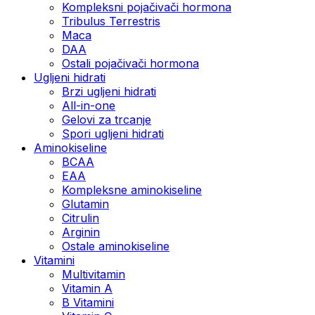
Kompleksni pojačivači hormona
Tribulus Terrestris
Maca
DAA
Ostali pojačivači hormona
Ugljeni hidrati
Brzi ugljeni hidrati
All-in-one
Gelovi za trcanje
Spori ugljeni hidrati
Aminokiseline
BCAA
ЕАА
Kompleksne aminokiseline
Glutamin
Citrulin
Arginin
Ostale aminokiseline
Vitamini
Multivitamin
Vitamin A
B Vitamini