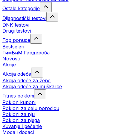
Ostale kategorije
Dijagnostički testovi
DNK testovi
Drugi testovi
Top ponude
Bestseleri
ГимБиМ Гардeробa
Novosti
Akcije
Akcija odeće
Akcija odeće za žene
Akcija odeće za muškarce
Fitnes pokloni
Poklon kuponi
Pokloni za celu porodicu
Pokloni za nju
Pokloni za njega
Kuvanje i pečenje
Moda i dodaci