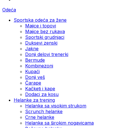
Odeća
Sportska odeća za žene
Majice i topovi
Majice bez rukava
Sportski grudnjaci
Duksevi zenski
Jakne
Donji delovi trenerki
Bermude
Kombinezoni
Kupaći
Donji veš
Čarape
Kačketi i kape
Dodaci za kosu
Helanke za trening
Helanke sa visokim strukom
Scrunch helanke
Crne helanke
Helanke sa širokim nogavicama