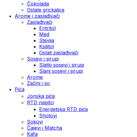
Čokolada
Ostale grickalice
Arome i zaslađivači
Zaslađivači
Eritritol
Med
Stevija
Ksilitol
Ostali zaslađivači
Sosevi i sirupi
Slatki sosevi i sirupi
Slani sosevi i sirupi
Arome
Začini i so
Pića
Jonska pića
RTD napitci
Energetska RTD pića
Shotovi
Sokovi
Čajevi i Matcha
Kafa