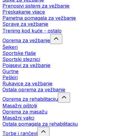
Prenosivi sistemi za vežbanje
Preskakanje vijace
Pametna pomagala za vežbanje
Sprave za vežbanje
Trening kod kuće - ostalo
Oprema za vežbanje
Šejkeri
Sportske flaše
Sportski steznici
Pojasevi za vežbanje
Gurtne
Peškiri
Rukavice za vežbanje
Ostala oprema za vežbanje
Oprema za rehabilitaciju
Masažni pištolji
Oprema za masažu
Masažni valjci
Ostala pomagala za rehabilitaciju
Torbe i rančevi