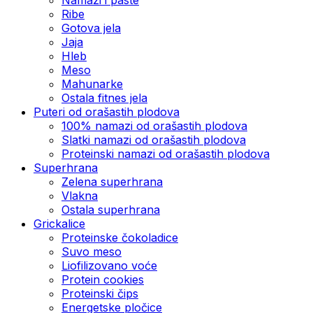
Ribe
Gotova jela
Јаја
Hleb
Meso
Mahunarke
Ostala fitnes jela
Puteri od orašastih plodova
100% namazi od orašastih plodova
Slatki namazi od orašastih plodova
Proteinski namazi od orašastih plodova
Superhrana
Zelena superhrana
Vlakna
Ostala superhrana
Grickalice
Proteinske čokoladice
Suvo meso
Liofilizovano voće
Protein cookies
Proteinski čips
Energetske pločice