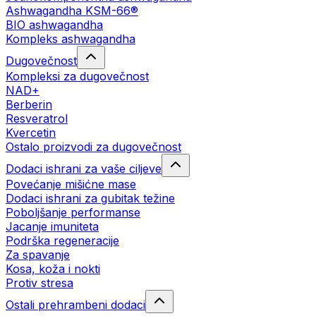
Ashwagandha KSM-66®
BIO ashwagandha
Kompleks ashwagandha
Dugovečnost
Kompleksi za dugovečnost
NAD+
Berberin
Resveratrol
Kvercetin
Ostalo proizvodi za dugovečnost
Dodaci ishrani za vaše ciljeve
Povećanje mišićne mase
Dodaci ishrani za gubitak težine
Poboljšanje performanse
Jacanje imuniteta
Podrška regeneracije
Za spavanje
Kosa, koža i nokti
Protiv stresa
Ostali prehrambeni dodaci