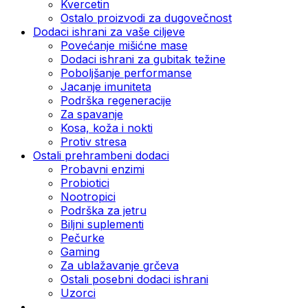
Kvercetin
Ostalo proizvodi za dugovečnost
Dodaci ishrani za vaše ciljeve
Povećanje mišićne mase
Dodaci ishrani za gubitak težine
Poboljšanje performanse
Jacanje imuniteta
Podrška regeneracije
Za spavanje
Kosa, koža i nokti
Protiv stresa
Ostali prehrambeni dodaci
Probavni enzimi
Probiotici
Nootropici
Podrška za jetru
Biljni suplementi
Pečurke
Gaming
Za ublažavanje grčeva
Ostali posebni dodaci ishrani
Uzorci