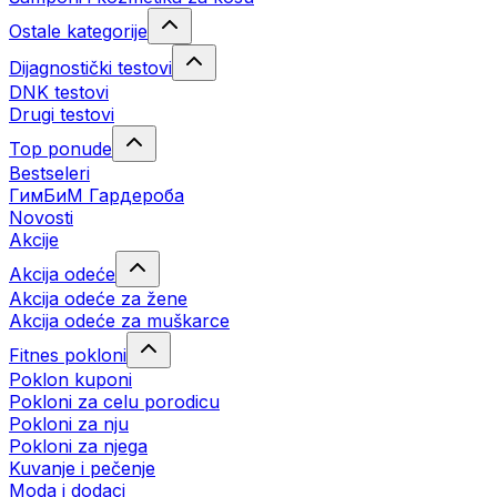
Ostale kategorije
Dijagnostički testovi
DNK testovi
Drugi testovi
Top ponude
Bestseleri
ГимБиМ Гардeробa
Novosti
Akcije
Akcija odeće
Akcija odeće za žene
Akcija odeće za muškarce
Fitnes pokloni
Poklon kuponi
Pokloni za celu porodicu
Pokloni za nju
Pokloni za njega
Kuvanje i pečenje
Moda i dodaci