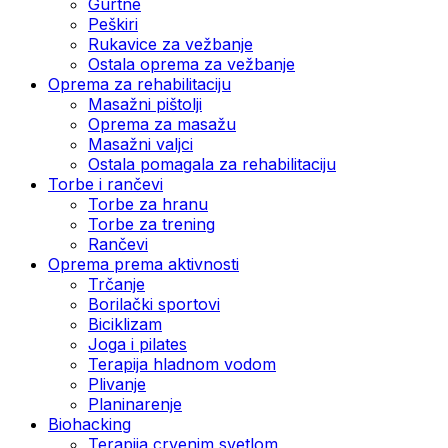
Gurtne
Peškiri
Rukavice za vežbanje
Ostala oprema za vežbanje
Oprema za rehabilitaciju
Masažni pištolji
Oprema za masažu
Masažni valjci
Ostala pomagala za rehabilitaciju
Torbe i rančevi
Torbe za hranu
Torbe za trening
Rančevi
Oprema prema aktivnosti
Trčanje
Borilački sportovi
Biciklizam
Joga i pilates
Terapija hladnom vodom
Plivanje
Planinarenje
Biohacking
Terapija crvenim svetlom