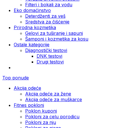
Filteri i bokali za vodu
Eko domaćinstvo
Deterdženti za veš
Sredstva za čišćenje
Prirodna kozmetika
Gelovi za tuširanje i sapuni
Šamponi i kozmetika za kosu
Ostale kategorije
Dijagnostički testovi
DNK testovi
Drugi testovi
Top ponude
Akcija odeće
Akcija odeće za žene
Akcija odeće za muškarce
Fitnes pokloni
Poklon kuponi
Pokloni za celu porodicu
Pokloni za nju
Pokloni za njega