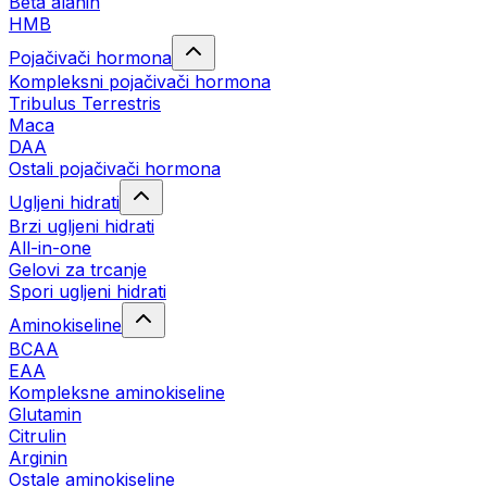
Beta alanin
HMB
Pojačivači hormona
Kompleksni pojačivači hormona
Tribulus Terrestris
Maca
DAA
Ostali pojačivači hormona
Ugljeni hidrati
Brzi ugljeni hidrati
All-in-one
Gelovi za trcanje
Spori ugljeni hidrati
Aminokiseline
BCAA
ЕАА
Kompleksne aminokiseline
Glutamin
Citrulin
Arginin
Ostale aminokiseline