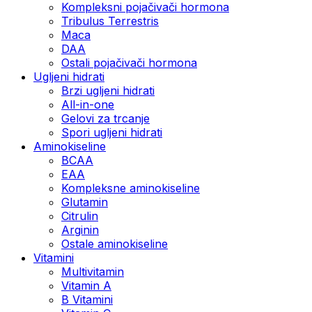
Kompleksni pojačivači hormona
Tribulus Terrestris
Maca
DAA
Ostali pojačivači hormona
Ugljeni hidrati
Brzi ugljeni hidrati
All-in-one
Gelovi za trcanje
Spori ugljeni hidrati
Aminokiseline
BCAA
ЕАА
Kompleksne aminokiseline
Glutamin
Citrulin
Arginin
Ostale aminokiseline
Vitamini
Multivitamin
Vitamin A
B Vitamini