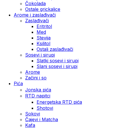
Čokolada
Ostale grickalice
Arome i zaslađivači
Zaslađivači
Eritritol
Med
Stevija
Ksilitol
Ostali zaslađivači
Sosevi i sirupi
Slatki sosevi i sirupi
Slani sosevi i sirupi
Arome
Začini i so
Pića
Jonska pića
RTD napitci
Energetska RTD pića
Shotovi
Sokovi
Čajevi i Matcha
Kafa