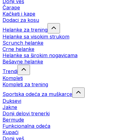
Donji veš
Čarape
Kačketi i kape
Dodaci za kosu
Helanke za trening
Helanke sa visokim strukom
Scrunch helanke
Crne helanke
Helanke sa širokim nogavicama
Bešavne helanke
Trendi
Kompleti
Kompleti za trening
Sportska odeća za muškarce
Duksevi
Jakne
Donji delovi trenerki
Bermude
Funkcionalna odeća
Kupaći
Donji veš