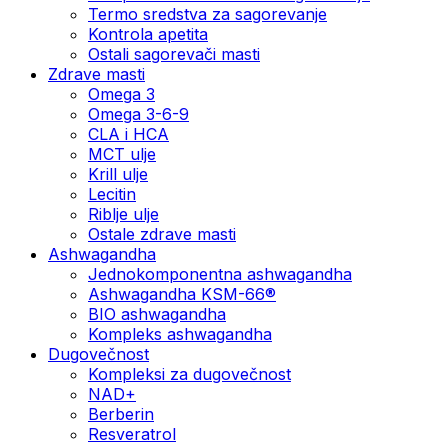
Termo sredstva za sagorevanje
Kontrola apetita
Ostali sagorevači masti
Zdrave masti
Omega 3
Omega 3-6-9
CLA i HCA
MCT ulje
Krill ulje
Lecitin
Riblje ulje
Ostale zdrave masti
Ashwagandha
Jednokomponentna ashwagandha
Ashwagandha KSM-66®
BIO ashwagandha
Kompleks ashwagandha
Dugovečnost
Kompleksi za dugovečnost
NAD+
Berberin
Resveratrol