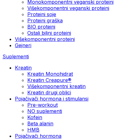
Monokomponentni veganski proteini
Višekomponentni veganski proteini
Proteini soje
Proteini graška
BIO proteini
Ostali biljni proteini
Višekomponentni proteini
Gejneri
Suplementi
Kreatin
Kreatin Monohidrat
Kreatin Creapure®
Višekomponentni kreatin
Kreatin drugi oblici
Pojačivači hormona i stimulansi
Pre-workout
NO suplementi
Kofein
Beta alanin
HMB
Pojačivači hormona