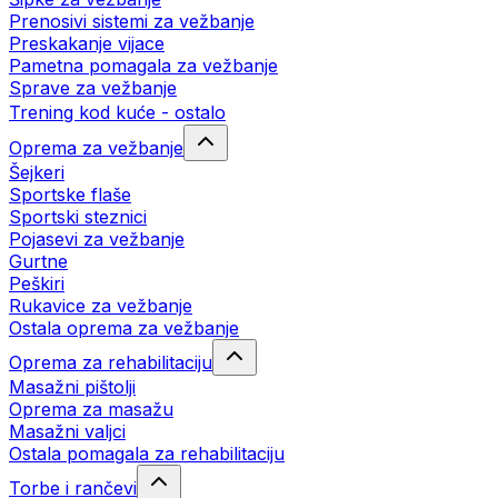
Prenosivi sistemi za vežbanje
Preskakanje vijace
Pametna pomagala za vežbanje
Sprave za vežbanje
Trening kod kuće - ostalo
Oprema za vežbanje
Šejkeri
Sportske flaše
Sportski steznici
Pojasevi za vežbanje
Gurtne
Peškiri
Rukavice za vežbanje
Ostala oprema za vežbanje
Oprema za rehabilitaciju
Masažni pištolji
Oprema za masažu
Masažni valjci
Ostala pomagala za rehabilitaciju
Torbe i rančevi