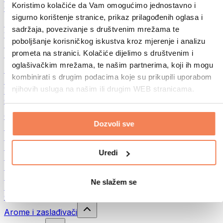
Koristimo kolačiće da Vam omogućimo jednostavno i
Ostala fitnes jela
sigurno korištenje stranice, prikaz prilagođenih oglasa i
Puteri od orašastih plodova
sadržaja, povezivanje s društvenim mrežama te
100% namazi od orašastih plodova
poboljšanje korisničkog iskustva kroz mjerenje i analizu
Slatki namazi od orašastih plodova
prometa na stranici. Kolačiće dijelimo s društvenim i
Proteinski namazi od orašastih plodova
oglašivačkim mrežama, te našim partnerima, koji ih mogu
Superhrana
kombinirati s drugim podacima koje su prikupili uporabom
Zelena superhrana
njihovih usluga na našim ili drugim WEB stranicama.
Vlakna
Ostala superhrana
Grickalice
Dozvoli sve
Proteinske čokoladice
Suvo meso
Liofilizovano voće
Uredi
Protein cookies
Proteinski čips
Energetske pločice
Ne slažem se
Čokolada
Ostale grickalice
Arome i zaslađivači