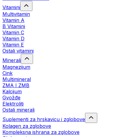
Vitamini
Multivitamin
Vitamin A
B Vitamini
Vitamin C
Vitamin D
Vitamin E
Ostali vitamini
Minerali
Magnezijum
Cink
Multimineral
ZMA I ZMB
Kalcijum
Gvožđe
Elektroliti
Ostali minerali
Suplementi za hrskavicu i zglobove
Kolagen za zglobove
Kompleksna ishrana za zglobove