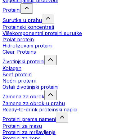
Vegetarijanski proizvodi
Proteini
Surutka u prahu
Proteinski koncentrati
Višekomponentni proteini surutke
Izolat protein
Hidrolizovani proteini
Clear Proteins
Životinjski proteini
Kolagen
Beef protein
Noćni proteini
Ostali životinjski proteini
Zamena za obrok
Zamene za obrok u prahu
Ready-to-drink proteinski napici
Proteini prema nameni
Proteini za masu
Proteini za mršavljenje
Proteini za žene