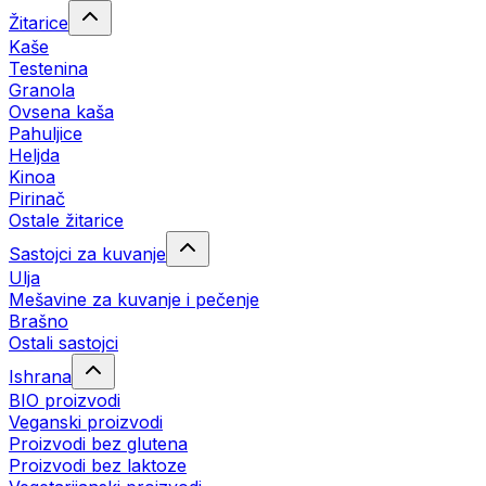
Žitarice
Kaše
Testenina
Granola
Ovsena kaša
Pahuljice
Heljda
Kinoa
Pirinač
Ostale žitarice
Sastojci za kuvanje
Ulja
Mešavine za kuvanje i pečenje
Brašno
Ostali sastojci
Ishrana
BIO proizvodi
Veganski proizvodi
Proizvodi bez glutena
Proizvodi bez laktoze