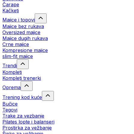
Čarape
Kačketi
Majice i topovi
Majice bez rukava
Oversized majice
Majice dugih rukava
Crne majice
Kompresione majice
slim-fit majice
Trendi
Kompleti
Kompleti trenerki
Oprema
Trening kod kuće
Bučice
Tegovi
Trake za vezbanje
Pilates lopte i balanseri
Prostirka za vežbanje
Šipke za vežbanje