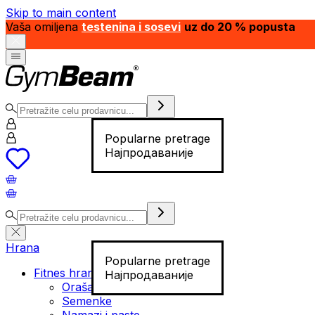
Skip to main content
Vaša omiljena
testenina i sosevi
uz do 20 % popusta
Popularne pretrage
Најпродаваније
Hrana
Popularne pretrage
Fitnes hrana
Најпродаваније
Orašasti plodovi
Semenke
Namazi i paste