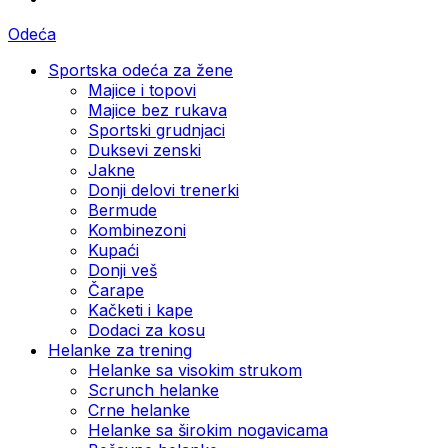
Odeća
Sportska odeća za žene
Majice i topovi
Majice bez rukava
Sportski grudnjaci
Duksevi zenski
Jakne
Donji delovi trenerki
Bermude
Kombinezoni
Kupaći
Donji veš
Čarape
Kačketi i kape
Dodaci za kosu
Helanke za trening
Helanke sa visokim strukom
Scrunch helanke
Crne helanke
Helanke sa širokim nogavicama