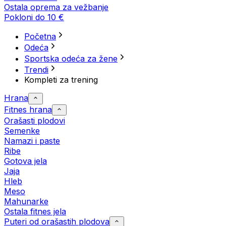
Ostala oprema za vežbanje
Pokloni do 10 €
Početna
Odeća
Sportska odeća za žene
Trendi
Kompleti za trening
Hrana
Fitnes hrana
Orašasti plodovi
Semenke
Namazi i paste
Ribe
Gotova jela
Јаја
Hleb
Meso
Mahunarke
Ostala fitnes jela
Puteri od orašastih plodova