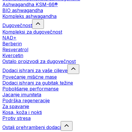
Ashwagandha KSM-66®
BIO ashwagandha
Kompleks ashwagandha
Dugovečnost
Kompleksi za dugovečnost
NAD+
Berberin
Resveratrol
Kvercetin
Ostalo proizvodi za dugovečnost
Dodaci ishrani za vaše ciljeve
Povećanje mišićne mase
Dodaci ishrani za gubitak težine
Poboljšanje performanse
Jacanje imuniteta
Podrška regeneracije
Za spavanje
Kosa, koža i nokti
Protiv stresa
Ostali prehrambeni dodaci