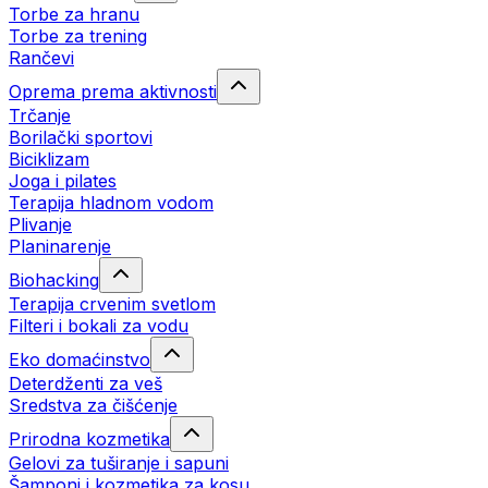
Torbe za hranu
Torbe za trening
Rančevi
Oprema prema aktivnosti
Trčanje
Borilački sportovi
Biciklizam
Joga i pilates
Terapija hladnom vodom
Plivanje
Planinarenje
Biohacking
Terapija crvenim svetlom
Filteri i bokali za vodu
Eko domaćinstvo
Deterdženti za veš
Sredstva za čišćenje
Prirodna kozmetika
Gelovi za tuširanje i sapuni
Šamponi i kozmetika za kosu