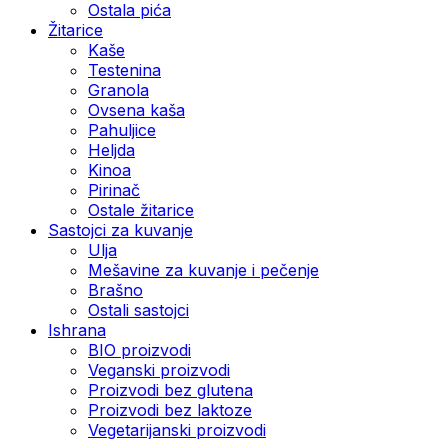
Ostala pića
Žitarice
Kaše
Testenina
Granola
Ovsena kaša
Pahuljice
Heljda
Kinoa
Pirinač
Ostale žitarice
Sastojci za kuvanje
Ulja
Mešavine za kuvanje i pečenje
Brašno
Ostali sastojci
Ishrana
BIO proizvodi
Veganski proizvodi
Proizvodi bez glutena
Proizvodi bez laktoze
Vegetarijanski proizvodi