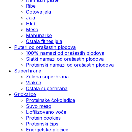
Ribe
Gotova jela
Јаја
Hleb
Meso
Mahunarke
Ostala fitnes jela
Puteri od orašastih plodova
100% namazi od orašastih plodova
Slatki namazi od orašastih plodova
Proteinski namazi od orašastih plodova
Superhrana
Zelena superhrana
Vlakna
Ostala superhrana
Grickalice
Proteinske čokoladice
Suvo meso
Liofilizovano voće
Protein cookies
Proteinski čips
Energetske pločice