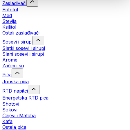
Zaslađivači
Eritritol
Med
Stevija
Ksilitol
Ostali zaslađivači
Sosevi i sirupi
Slatki sosevi i sirupi
Slani sosevi i sirupi
Arome
Začini i so
Pića
Jonska pića
RTD napitci
Energetska RTD pića
Shotovi
Sokovi
Čajevi i Matcha
Kafa
Ostala pića