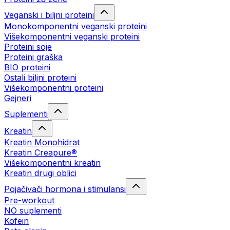
Veganski i biljni proteini
Monokomponentni veganski proteini
Višekomponentni veganski proteini
Proteini soje
Proteini graška
BIO proteini
Ostali biljni proteini
Višekomponentni proteini
Gejneri
Suplementi
Kreatin
Kreatin Monohidrat
Kreatin Creapure®
Višekomponentni kreatin
Kreatin drugi oblici
Pojačivači hormona i stimulansi
Pre-workout
NO suplementi
Kofein