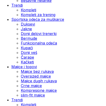
Bešavne helanke
Trendi
Kompleti
Kompleti za trening
Sportska odeća za muškarce
Duksevi
Jakne
Donji delovi trenerki
Bermude
Funkcionalna odeća
Kupaći
Donji veš
Čarape
Kačketi
Majice i topovi
Majice bez rukava
Oversized majice
Majice dugih rukava
Crne majice
Kompresione majice
slim-fit majice
Trendi
Kompleti