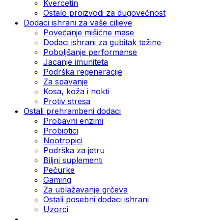
Kvercetin
Ostalo proizvodi za dugovečnost
Dodaci ishrani za vaše ciljeve
Povećanje mišićne mase
Dodaci ishrani za gubitak težine
Poboljšanje performanse
Jacanje imuniteta
Podrška regeneracije
Za spavanje
Kosa, koža i nokti
Protiv stresa
Ostali prehrambeni dodaci
Probavni enzimi
Probiotici
Nootropici
Podrška za jetru
Biljni suplementi
Pečurke
Gaming
Za ublažavanje grčeva
Ostali posebni dodaci ishrani
Uzorci