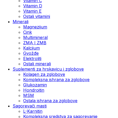
Vitamin C
Vitamin D
Vitamin E
Ostali vitamini
Minerali
Magnezijum
Cink
Multimineral
ZMA I ZMB
Kalcijum
Gvožđe
Elektroliti
Ostali minerali
Suplementi za hrskavicu i zglobove
Kolagen za zglobove
Kompleksna ishrana za zglobove
Glukozamin
Hondroitin
MSM
Ostala ishrana za zglobove
Sagorevači masti
L-Karnitin
Kompleksna sredstva za sagorevanje