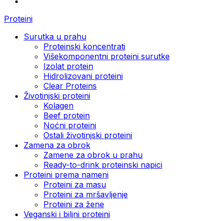
Proteini
Surutka u prahu
Proteinski koncentrati
Višekomponentni proteini surutke
Izolat protein
Hidrolizovani proteini
Clear Proteins
Životinjski proteini
Kolagen
Beef protein
Noćni proteini
Ostali životinjski proteini
Zamena za obrok
Zamene za obrok u prahu
Ready-to-drink proteinski napici
Proteini prema nameni
Proteini za masu
Proteini za mršavljenje
Proteini za žene
Veganski i biljni proteini