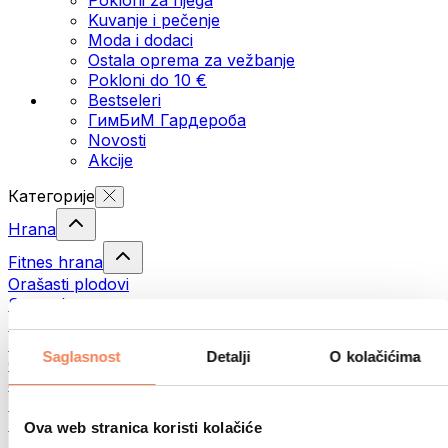
Kuvanje i pečenje
Moda i dodaci
Ostala oprema za vežbanje
Pokloni do 10 €
Bestseleri
ГимБиМ Гардeробa
Novosti
Akcije
Категорије
Hrana
Fitnes hrana
Orašasti plodovi
Semenke
Namazi i paste
Ribe
Saglasnost
Detalji
O kolačićima
Gotova jela
Јаја
Hleb
Meso
Ova web stranica koristi kolačiće
Mahunarke