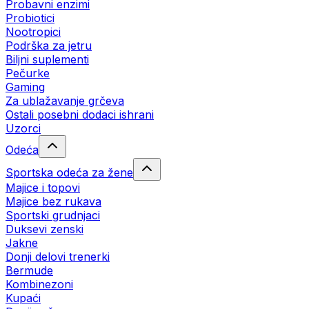
Probavni enzimi
Probiotici
Nootropici
Podrška za jetru
Biljni suplementi
Pečurke
Gaming
Za ublažavanje grčeva
Ostali posebni dodaci ishrani
Uzorci
Odeća
Sportska odeća za žene
Majice i topovi
Majice bez rukava
Sportski grudnjaci
Duksevi zenski
Jakne
Donji delovi trenerki
Bermude
Kombinezoni
Kupaći