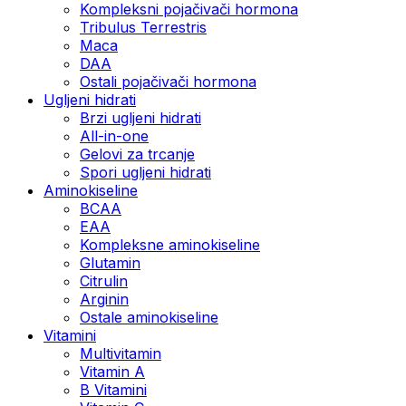
Kompleksni pojačivači hormona
Tribulus Terrestris
Maca
DAA
Ostali pojačivači hormona
Ugljeni hidrati
Brzi ugljeni hidrati
All-in-one
Gelovi za trcanje
Spori ugljeni hidrati
Aminokiseline
BCAA
ЕАА
Kompleksne aminokiseline
Glutamin
Citrulin
Arginin
Ostale aminokiseline
Vitamini
Multivitamin
Vitamin A
B Vitamini