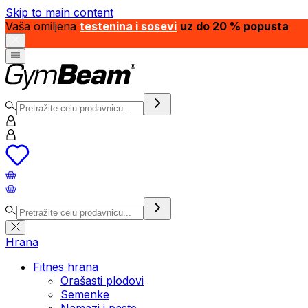
Skip to main content
Vaša omiljena
testenina i sosevi
uz do 20 % popusta
Hrana
Fitnes hrana
Orašasti plodovi
Semenke
Namazi i paste