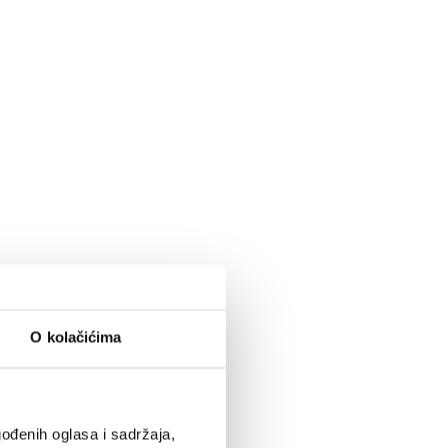
O kolačićima
ođenih oglasa i sadržaja,