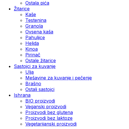
Ostala pića
Žitarice
Kaše
Testenina
Granola
Ovsena kaša
Pahuljice
Heljda
Kinoa
Pirinač
Ostale žitarice
Sastojci za kuvanje
Ulja
Mešavine za kuvanje i pečenje
Brašno
Ostali sastojci
Ishrana
BIO proizvodi
Veganski proizvodi
Proizvodi bez glutena
Proizvodi bez laktoze
Vegetarijanski proizvodi