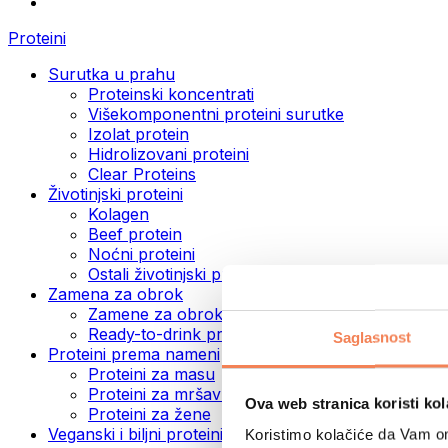
Proteini
Surutka u prahu
Proteinski koncentrati
Višekomponentni proteini surutke
Izolat protein
Hidrolizovani proteini
Clear Proteins
Životinjski proteini
Kolagen
Beef protein
Noćni proteini
Ostali životinjski proteini
Zamena za obrok
Zamene za obrok u prahu
Ready-to-drink proteinski napici
Saglasnost
Proteini prema nameni
Proteini za masu
Proteini za mršavljenje
Ova web stranica koristi kol
Proteini za žene
Veganski i biljni proteini
Koristimo kolačiće da Vam om