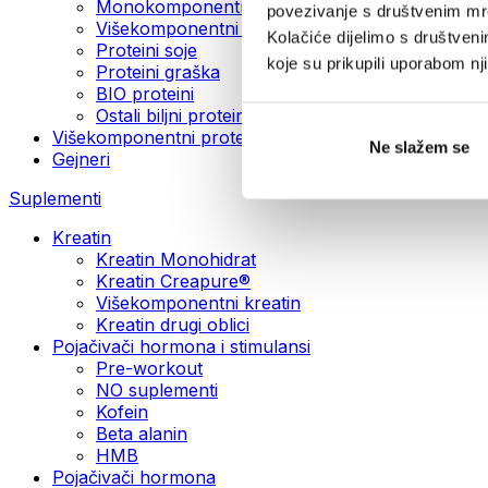
Monokomponentni veganski proteini
povezivanje s društvenim mre
Višekomponentni veganski proteini
Kolačiće dijelimo s društven
Proteini soje
koje su prikupili uporabom n
Proteini graška
BIO proteini
Ostali biljni proteini
Višekomponentni proteini
Ne slažem se
Gejneri
Suplementi
Kreatin
Kreatin Monohidrat
Kreatin Creapure®
Višekomponentni kreatin
Kreatin drugi oblici
Pojačivači hormona i stimulansi
Pre-workout
NO suplementi
Kofein
Beta alanin
HMB
Pojačivači hormona