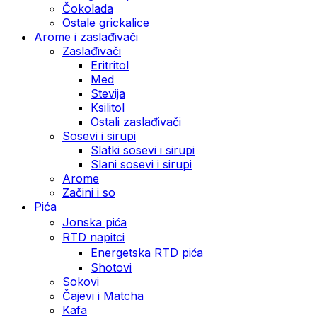
Čokolada
Ostale grickalice
Arome i zaslađivači
Zaslađivači
Eritritol
Med
Stevija
Ksilitol
Ostali zaslađivači
Sosevi i sirupi
Slatki sosevi i sirupi
Slani sosevi i sirupi
Arome
Začini i so
Pića
Jonska pića
RTD napitci
Energetska RTD pića
Shotovi
Sokovi
Čajevi i Matcha
Kafa