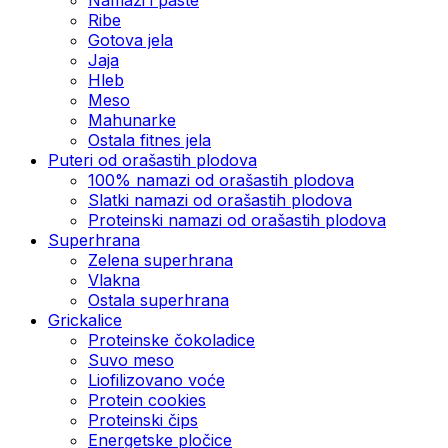
Ribe
Gotova jela
Јаја
Hleb
Meso
Mahunarke
Ostala fitnes jela
Puteri od orašastih plodova
100% namazi od orašastih plodova
Slatki namazi od orašastih plodova
Proteinski namazi od orašastih plodova
Superhrana
Zelena superhrana
Vlakna
Ostala superhrana
Grickalice
Proteinske čokoladice
Suvo meso
Liofilizovano voće
Protein cookies
Proteinski čips
Energetske pločice