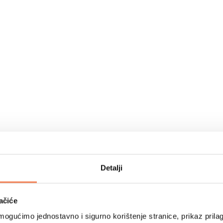
Detalji
ačiće
ogućimo jednostavno i sigurno korištenje stranice, prikaz prilag