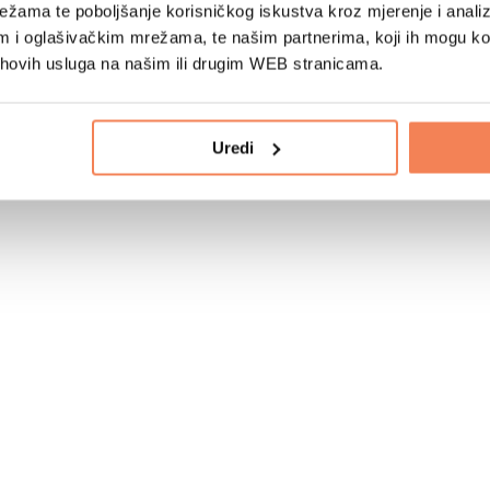
žama te poboljšanje korisničkog iskustva kroz mjerenje i analiz
im i oglašivačkim mrežama, te našim partnerima, koji ih mogu k
jihovih usluga na našim ili drugim WEB stranicama.
Uredi