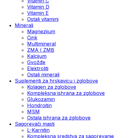
Vitamin C
Vitamin D
Vitamin E
Ostali vitamini
Minerali
Magnezijum
Cink
Multimineral
ZMA I ZMB
Kalcijum
Gvožđe
Elektroliti
Ostali minerali
Suplementi za hrskavicu i zglobove
Kolagen za zglobove
Kompleksna ishrana za zglobove
Glukozamin
Hondroitin
MSM
Ostala ishrana za zglobove
Sagorevači masti
L-Karnitin
Kompleksna sredstva za sagorevanje