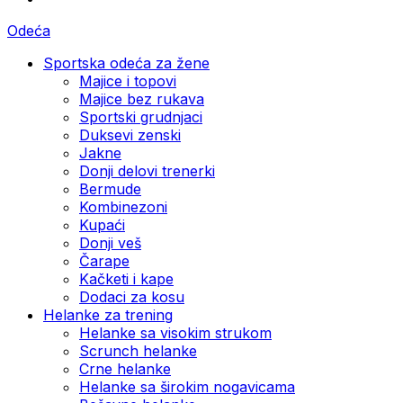
Odeća
Sportska odeća za žene
Majice i topovi
Majice bez rukava
Sportski grudnjaci
Duksevi zenski
Jakne
Donji delovi trenerki
Bermude
Kombinezoni
Kupaći
Donji veš
Čarape
Kačketi i kape
Dodaci za kosu
Helanke za trening
Helanke sa visokim strukom
Scrunch helanke
Crne helanke
Helanke sa širokim nogavicama