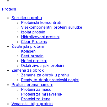
Proteini
Surutka u prahu
Proteinski koncentrati
Višekomponentni proteini surutke
Izolat protein
Hidrolizovani proteini
Clear Proteins
Životinjski proteini
Kolagen
Beef protein
Noćni proteini
Ostali životinjski proteini
Zamena za obrok
Zamene za obrok u prahu
Ready-to-drink proteinski napici
Proteini prema nameni
Proteini za masu
Proteini za mršavljenje
Proteini za žene
Veganski i biljni proteini