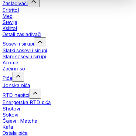
Zaslađivači
Eritritol
Med
Stevija
Ksilitol
Ostali zaslađivači
Sosevi i sirupi
Slatki sosevi i sirupi
Slani sosevi i sirupi
Arome
Začini i so
Pića
Jonska pića
RTD napitci
Energetska RTD pića
Shotovi
Sokovi
Čajevi i Matcha
Kafa
Ostala pića