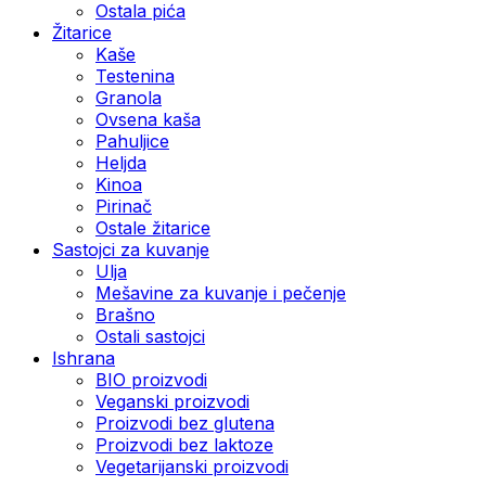
Ostala pića
Žitarice
Kaše
Testenina
Granola
Ovsena kaša
Pahuljice
Heljda
Kinoa
Pirinač
Ostale žitarice
Sastojci za kuvanje
Ulja
Mešavine za kuvanje i pečenje
Brašno
Ostali sastojci
Ishrana
BIO proizvodi
Veganski proizvodi
Proizvodi bez glutena
Proizvodi bez laktoze
Vegetarijanski proizvodi