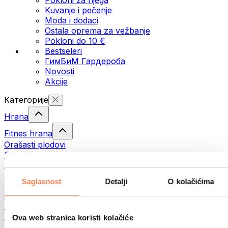
Kuvanje i pečenje
Moda i dodaci
Ostala oprema za vežbanje
Pokloni do 10 €
Bestseleri
ГимБиМ Гардeробa
Novosti
Akcije
Категорије
Hrana
Fitnes hrana
Orašasti plodovi
Semenke
Namazi i paste
Ribe
Saglasnost
Detalji
O kolačićima
Gotova jela
Јаја
Hleb
Meso
Ova web stranica koristi kolačiće
Mahunarke