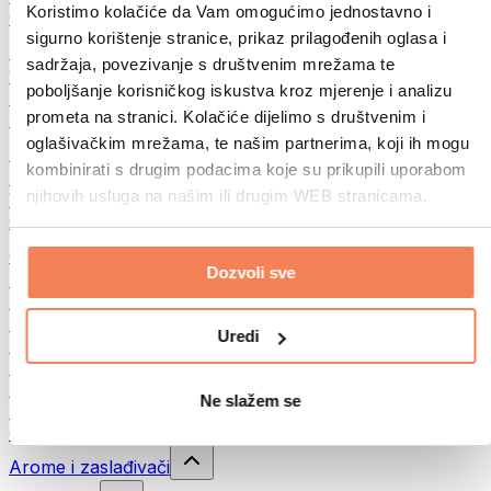
Koristimo kolačiće da Vam omogućimo jednostavno i
Ostala fitnes jela
sigurno korištenje stranice, prikaz prilagođenih oglasa i
Puteri od orašastih plodova
sadržaja, povezivanje s društvenim mrežama te
100% namazi od orašastih plodova
poboljšanje korisničkog iskustva kroz mjerenje i analizu
Slatki namazi od orašastih plodova
prometa na stranici. Kolačiće dijelimo s društvenim i
Proteinski namazi od orašastih plodova
oglašivačkim mrežama, te našim partnerima, koji ih mogu
Superhrana
kombinirati s drugim podacima koje su prikupili uporabom
Zelena superhrana
njihovih usluga na našim ili drugim WEB stranicama.
Vlakna
Ostala superhrana
Grickalice
Dozvoli sve
Proteinske čokoladice
Suvo meso
Liofilizovano voće
Uredi
Protein cookies
Proteinski čips
Energetske pločice
Ne slažem se
Čokolada
Ostale grickalice
Arome i zaslađivači