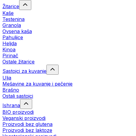
Žitarice
Kaše
Testenina
Granola
Ovsena kaša
Pahuljice
Heljda
Kinoa
Pirinač
Ostale žitarice
Sastojci za kuvanje
Ulja
Mešavine za kuvanje i pečenje
Brašno
Ostali sastojci
Ishrana
BIO proizvodi
Veganski proizvodi
Proizvodi bez glutena
Proizvodi bez laktoze