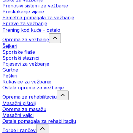
Prenosivi sistemi za vežbanje
Preskakanje vijace
Pametna pomagala za vežbanje
Sprave za vežbanje
Trening kod kuće - ostalo
Oprema za vežbanje
Šejkeri
Sportske flaše
Sportski steznici
Pojasevi za vežbanje
Gurtne
Peškiri
Rukavice za vežbanje
Ostala oprema za vežbanje
Oprema za rehabilitaciju
Masažni pištolji
Oprema za masažu
Masažni valjci
Ostala pomagala za rehabilitaciju
Torbe i rančevi