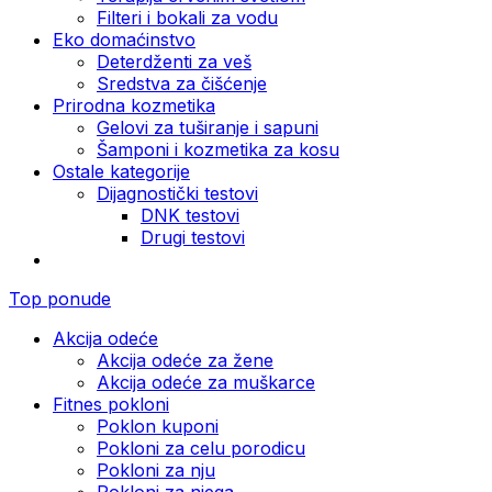
Filteri i bokali za vodu
Eko domaćinstvo
Deterdženti za veš
Sredstva za čišćenje
Prirodna kozmetika
Gelovi za tuširanje i sapuni
Šamponi i kozmetika za kosu
Ostale kategorije
Dijagnostički testovi
DNK testovi
Drugi testovi
Top ponude
Akcija odeće
Akcija odeće za žene
Akcija odeće za muškarce
Fitnes pokloni
Poklon kuponi
Pokloni za celu porodicu
Pokloni za nju
Pokloni za njega