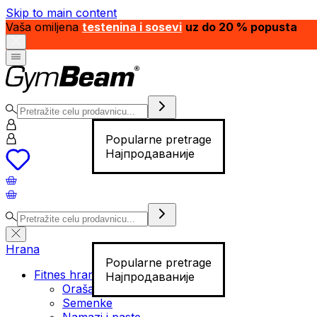
Skip to main content
Vaša omiljena
testenina i sosevi
uz do 20 % popusta
Popularne pretrage
Најпродаваније
Hrana
Popularne pretrage
Fitnes hrana
Најпродаваније
Orašasti plodovi
Semenke
Namazi i paste