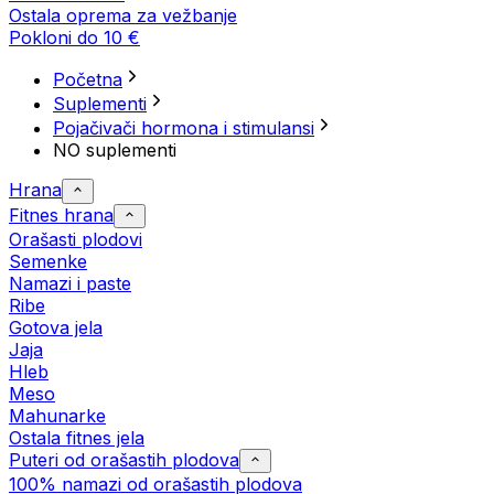
Ostala oprema za vežbanje
Pokloni do 10 €
Početna
Suplementi
Pojačivači hormona i stimulansi
NO suplementi
Hrana
Fitnes hrana
Orašasti plodovi
Semenke
Namazi i paste
Ribe
Gotova jela
Јаја
Hleb
Meso
Mahunarke
Ostala fitnes jela
Puteri od orašastih plodova
100% namazi od orašastih plodova