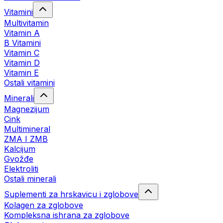
Vitamini
Multivitamin
Vitamin A
B Vitamini
Vitamin C
Vitamin D
Vitamin E
Ostali vitamini
Minerali
Magnezijum
Cink
Multimineral
ZMA I ZMB
Kalcijum
Gvožđe
Elektroliti
Ostali minerali
Suplementi za hrskavicu i zglobove
Kolagen za zglobove
Kompleksna ishrana za zglobove