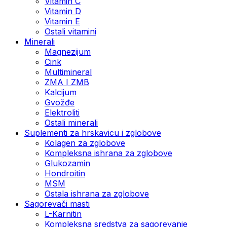
Vitamin C
Vitamin D
Vitamin E
Ostali vitamini
Minerali
Magnezijum
Cink
Multimineral
ZMA I ZMB
Kalcijum
Gvožđe
Elektroliti
Ostali minerali
Suplementi za hrskavicu i zglobove
Kolagen za zglobove
Kompleksna ishrana za zglobove
Glukozamin
Hondroitin
MSM
Ostala ishrana za zglobove
Sagorevači masti
L-Karnitin
Kompleksna sredstva za sagorevanje