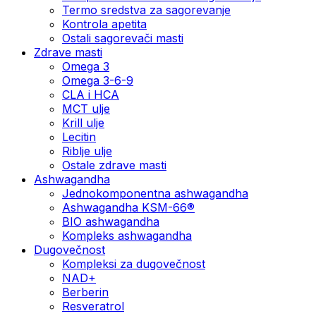
Termo sredstva za sagorevanje
Kontrola apetita
Ostali sagorevači masti
Zdrave masti
Omega 3
Omega 3-6-9
CLA i HCA
MCT ulje
Krill ulje
Lecitin
Riblje ulje
Ostale zdrave masti
Ashwagandha
Jednokomponentna ashwagandha
Ashwagandha KSM-66®
BIO ashwagandha
Kompleks ashwagandha
Dugovečnost
Kompleksi za dugovečnost
NAD+
Berberin
Resveratrol