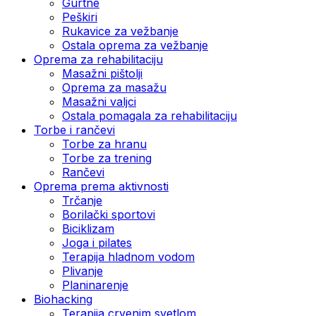
Gurtne
Peškiri
Rukavice za vežbanje
Ostala oprema za vežbanje
Oprema za rehabilitaciju
Masažni pištolji
Oprema za masažu
Masažni valjci
Ostala pomagala za rehabilitaciju
Torbe i rančevi
Torbe za hranu
Torbe za trening
Rančevi
Oprema prema aktivnosti
Trčanje
Borilački sportovi
Biciklizam
Joga i pilates
Terapija hladnom vodom
Plivanje
Planinarenje
Biohacking
Terapija crvenim svetlom