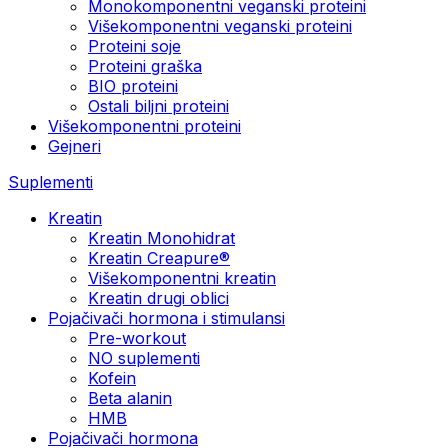
Monokomponentni veganski proteini
Višekomponentni veganski proteini
Proteini soje
Proteini graška
BIO proteini
Ostali biljni proteini
Višekomponentni proteini
Gejneri
Suplementi
Kreatin
Kreatin Monohidrat
Kreatin Creapure®
Višekomponentni kreatin
Kreatin drugi oblici
Pojačivači hormona i stimulansi
Pre-workout
NO suplementi
Kofein
Beta alanin
HMB
Pojačivači hormona