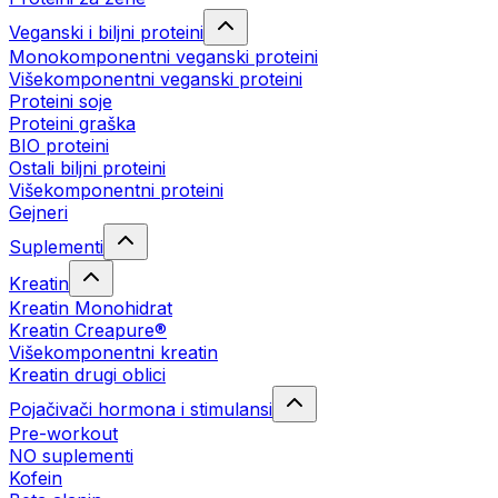
Veganski i biljni proteini
Monokomponentni veganski proteini
Višekomponentni veganski proteini
Proteini soje
Proteini graška
BIO proteini
Ostali biljni proteini
Višekomponentni proteini
Gejneri
Suplementi
Kreatin
Kreatin Monohidrat
Kreatin Creapure®
Višekomponentni kreatin
Kreatin drugi oblici
Pojačivači hormona i stimulansi
Pre-workout
NO suplementi
Kofein