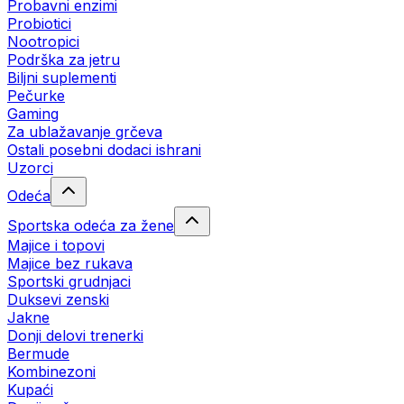
Probavni enzimi
Probiotici
Nootropici
Podrška za jetru
Biljni suplementi
Pečurke
Gaming
Za ublažavanje grčeva
Ostali posebni dodaci ishrani
Uzorci
Odeća
Sportska odeća za žene
Majice i topovi
Majice bez rukava
Sportski grudnjaci
Duksevi zenski
Jakne
Donji delovi trenerki
Bermude
Kombinezoni
Kupaći