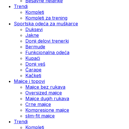
Bešavne helanke
Trendi
Kompleti
Kompleti za trening
Sportska odeća za muškarce
Duksevi
Jakne
Donji delovi trenerki
Bermude
Funkcionalna odeća
Kupaći
Donji veš
Čarape
Kačketi
Majice i topovi
Majice bez rukava
Oversized majice
Majice dugih rukava
Crne majice
Kompresione majice
slim-fit majice
Trendi
Kompleti