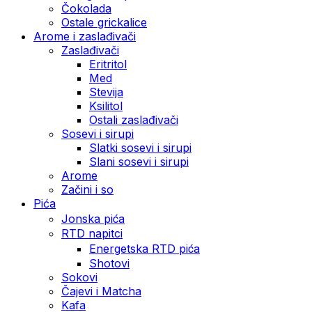
Čokolada
Ostale grickalice
Arome i zaslađivači
Zaslađivači
Eritritol
Med
Stevija
Ksilitol
Ostali zaslađivači
Sosevi i sirupi
Slatki sosevi i sirupi
Slani sosevi i sirupi
Arome
Začini i so
Pića
Jonska pića
RTD napitci
Energetska RTD pića
Shotovi
Sokovi
Čajevi i Matcha
Kafa