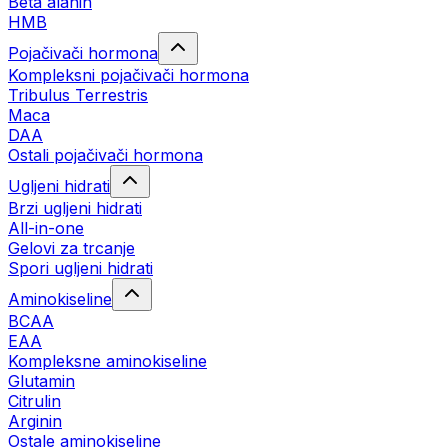
Beta alanin
HMB
Pojačivači hormona
Kompleksni pojačivači hormona
Tribulus Terrestris
Maca
DAA
Ostali pojačivači hormona
Ugljeni hidrati
Brzi ugljeni hidrati
All-in-one
Gelovi za trcanje
Spori ugljeni hidrati
Aminokiseline
BCAA
ЕАА
Kompleksne aminokiseline
Glutamin
Citrulin
Arginin
Ostale aminokiseline