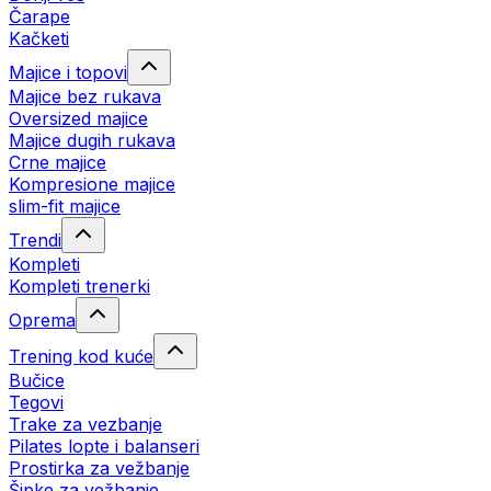
Čarape
Kačketi
Majice i topovi
Majice bez rukava
Oversized majice
Majice dugih rukava
Crne majice
Kompresione majice
slim-fit majice
Trendi
Kompleti
Kompleti trenerki
Oprema
Trening kod kuće
Bučice
Tegovi
Trake za vezbanje
Pilates lopte i balanseri
Prostirka za vežbanje
Šipke za vežbanje