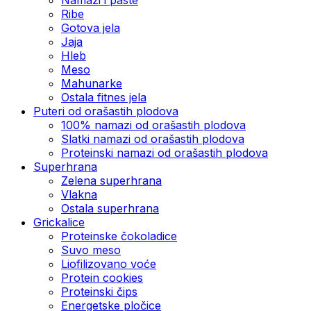
Ribe
Gotova jela
Јаја
Hleb
Meso
Mahunarke
Ostala fitnes jela
Puteri od orašastih plodova
100% namazi od orašastih plodova
Slatki namazi od orašastih plodova
Proteinski namazi od orašastih plodova
Superhrana
Zelena superhrana
Vlakna
Ostala superhrana
Grickalice
Proteinske čokoladice
Suvo meso
Liofilizovano voće
Protein cookies
Proteinski čips
Energetske pločice