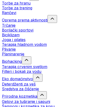
Torbe za hranu
Torbe za trening
Rančevi
Oprema prema aktivnosti
Trčanje
Borilački sportovi
Biciklizam
Joga i pilates
Terapija hladnom vodom
Plivanje
Planinarenje
Biohacking
Terapija crvenim svetlom
Filteri i bokali za vodu
Eko domaćinstvo
Deterdženti za veš
Sredstva za čišćenje
Prirodna kozmetika
Gelovi za tuširanje i sapuni
Šamponi i kozmetika za kosu