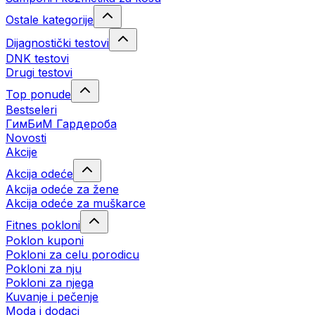
Ostale kategorije
Dijagnostički testovi
DNK testovi
Drugi testovi
Top ponude
Bestseleri
ГимБиМ Гардeробa
Novosti
Akcije
Akcija odeće
Akcija odeće za žene
Akcija odeće za muškarce
Fitnes pokloni
Poklon kuponi
Pokloni za celu porodicu
Pokloni za nju
Pokloni za njega
Kuvanje i pečenje
Moda i dodaci