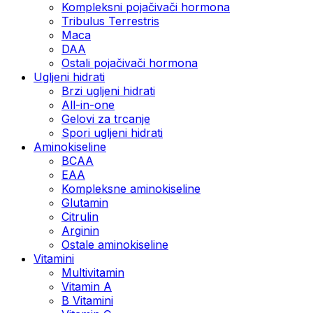
Kompleksni pojačivači hormona
Tribulus Terrestris
Maca
DAA
Ostali pojačivači hormona
Ugljeni hidrati
Brzi ugljeni hidrati
All-in-one
Gelovi za trcanje
Spori ugljeni hidrati
Aminokiseline
BCAA
ЕАА
Kompleksne aminokiseline
Glutamin
Citrulin
Arginin
Ostale aminokiseline
Vitamini
Multivitamin
Vitamin A
B Vitamini