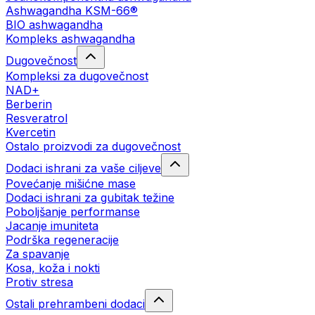
Ashwagandha KSM-66®
BIO ashwagandha
Kompleks ashwagandha
Dugovečnost
Kompleksi za dugovečnost
NAD+
Berberin
Resveratrol
Kvercetin
Ostalo proizvodi za dugovečnost
Dodaci ishrani za vaše ciljeve
Povećanje mišićne mase
Dodaci ishrani za gubitak težine
Poboljšanje performanse
Jacanje imuniteta
Podrška regeneracije
Za spavanje
Kosa, koža i nokti
Protiv stresa
Ostali prehrambeni dodaci