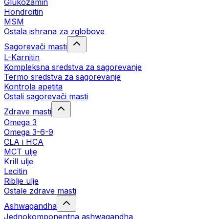
Glukozamin
Hondroitin
MSM
Ostala ishrana za zglobove
Sagorevači masti
L-Karnitin
Kompleksna sredstva za sagorevanje
Termo sredstva za sagorevanje
Kontrola apetita
Ostali sagorevači masti
Zdrave masti
Omega 3
Omega 3-6-9
CLA i HCA
MCT ulje
Krill ulje
Lecitin
Riblje ulje
Ostale zdrave masti
Ashwagandha
Jednokomponentna ashwagandha