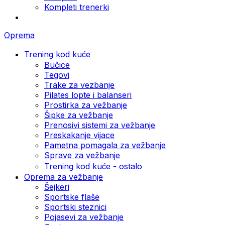
Kompleti trenerki
Oprema
Trening kod kuće
Bučice
Tegovi
Trake za vezbanje
Pilates lopte i balanseri
Prostirka za vežbanje
Šipke za vežbanje
Prenosivi sistemi za vežbanje
Preskakanje vijace
Pametna pomagala za vežbanje
Sprave za vežbanje
Trening kod kuće - ostalo
Oprema za vežbanje
Šejkeri
Sportske flaše
Sportski steznici
Pojasevi za vežbanje