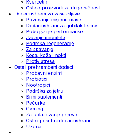
Kvercetin
Ostalo proizvodi za dugovečnost
Dodaci ishrani za vaše ciljeve
Povećanje mišićne mase
Dodaci ishrani za gubitak težine
Poboljšanje performanse
Jacanje imuniteta
Podrška regeneracije
Za spavanje
Kosa, koža i nokti
Protiv stresa
Ostali prehrambeni dodaci
Probavni enzimi
Probiotici
Nootropici
Podrška za jetru
Biljni suplementi
Pečurke
Gaming
Za ublažavanje grčeva
Ostali posebni dodaci ishrani
Uzorci