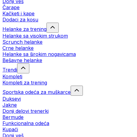
Donji veš
Čarape
Kačketi i kape
Dodaci za kosu
Helanke za trening
Helanke sa visokim strukom
Scrunch helanke
Crne helanke
Helanke sa širokim nogavicama
Bešavne helanke
Trendi
Kompleti
Kompleti za trening
Sportska odeća za muškarce
Duksevi
Jakne
Donji delovi trenerki
Bermude
Funkcionalna odeća
Kupaći
Donji veš