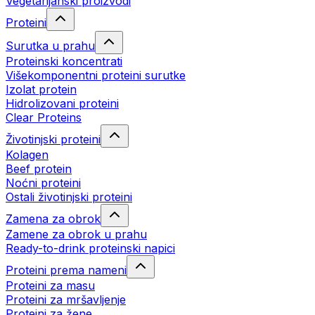
Vegetarijanski proizvodi
Proteini
Surutka u prahu
Proteinski koncentrati
Višekomponentni proteini surutke
Izolat protein
Hidrolizovani proteini
Clear Proteins
Životinjski proteini
Kolagen
Beef protein
Noćni proteini
Ostali životinjski proteini
Zamena za obrok
Zamene za obrok u prahu
Ready-to-drink proteinski napici
Proteini prema nameni
Proteini za masu
Proteini za mršavljenje
Proteini za žene