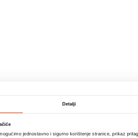
Detalji
ačiće
ogućimo jednostavno i sigurno korištenje stranice, prikaz prilag