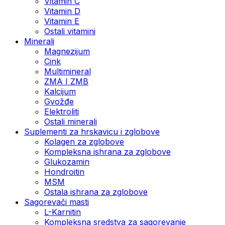
Vitamin C
Vitamin D
Vitamin E
Ostali vitamini
Minerali
Magnezijum
Cink
Multimineral
ZMA I ZMB
Kalcijum
Gvožđe
Elektroliti
Ostali minerali
Suplementi za hrskavicu i zglobove
Kolagen za zglobove
Kompleksna ishrana za zglobove
Glukozamin
Hondroitin
MSM
Ostala ishrana za zglobove
Sagorevači masti
L-Karnitin
Kompleksna sredstva za sagorevanje