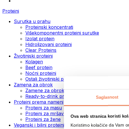
Proteini
Surutka u prahu
Proteinski koncentrati
Višekomponentni proteini surutke
Izolat protein
Hidrolizovani proteini
Clear Proteins
Životinjski proteini
Kolagen
Beef protein
Noćni proteini
Ostali životinjski proteini
Zamena za obrok
Zamene za obrok u prahu
Ready-to-drink proteinski napici
Saglasnost
Proteini prema nameni
Proteini za masu
Proteini za mršavljenje
Ova web stranica koristi kol
Proteini za žene
Veganski i biljni proteini
Koristimo kolačiće da Vam om