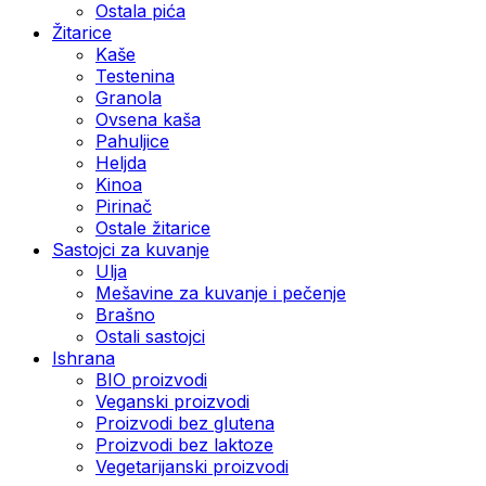
Ostala pića
Žitarice
Kaše
Testenina
Granola
Ovsena kaša
Pahuljice
Heljda
Kinoa
Pirinač
Ostale žitarice
Sastojci za kuvanje
Ulja
Mešavine za kuvanje i pečenje
Brašno
Ostali sastojci
Ishrana
BIO proizvodi
Veganski proizvodi
Proizvodi bez glutena
Proizvodi bez laktoze
Vegetarijanski proizvodi