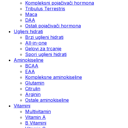
Kompleksni pojačivači hormona
Tribulus Terrestris
Maca
DAA
Ostali pojačivači hormona
Ugljeni hidrati
Brzi ugljeni hidrati
All-in-one
Gelovi za trcanje
Spori ugljeni hidrati
Aminokiseline
BCAA
ЕАА
Kompleksne aminokiseline
Glutamin
Citrulin
Arginin
Ostale aminokiseline
Vitamini
Multivitamin
Vitamin A
B Vitamini