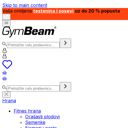
Skip to main content
Vaša omiljena
testenina i sosevi
uz do 20 % popusta
Hrana
Fitnes hrana
Orašasti plodovi
Semenke
Namazi i paste