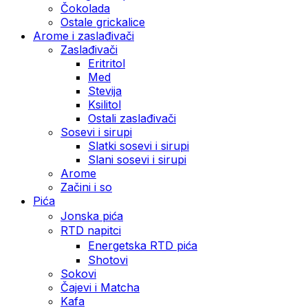
Čokolada
Ostale grickalice
Arome i zaslađivači
Zaslađivači
Eritritol
Med
Stevija
Ksilitol
Ostali zaslađivači
Sosevi i sirupi
Slatki sosevi i sirupi
Slani sosevi i sirupi
Arome
Začini i so
Pića
Jonska pića
RTD napitci
Energetska RTD pića
Shotovi
Sokovi
Čajevi i Matcha
Kafa