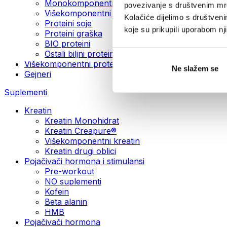
Monokomponentni veganski proteini
povezivanje s društvenim mre
Višekomponentni veganski proteini
Kolačiće dijelimo s društven
Proteini soje
koje su prikupili uporabom n
Proteini graška
BIO proteini
Ostali biljni proteini
Višekomponentni proteini
Ne slažem se
Gejneri
Suplementi
Kreatin
Kreatin Monohidrat
Kreatin Creapure®
Višekomponentni kreatin
Kreatin drugi oblici
Pojačivači hormona i stimulansi
Pre-workout
NO suplementi
Kofein
Beta alanin
HMB
Pojačivači hormona