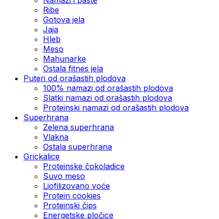
Ribe
Gotova jela
Јаја
Hleb
Meso
Mahunarke
Ostala fitnes jela
Puteri od orašastih plodova
100% namazi od orašastih plodova
Slatki namazi od orašastih plodova
Proteinski namazi od orašastih plodova
Superhrana
Zelena superhrana
Vlakna
Ostala superhrana
Grickalice
Proteinske čokoladice
Suvo meso
Liofilizovano voće
Protein cookies
Proteinski čips
Energetske pločice