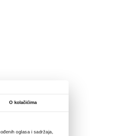
O kolačićima
ođenih oglasa i sadržaja,