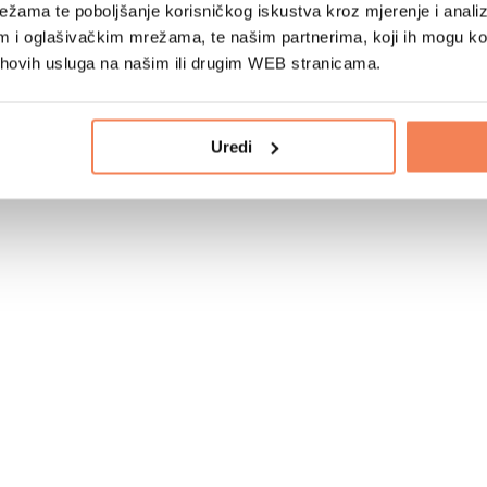
žama te poboljšanje korisničkog iskustva kroz mjerenje i analiz
im i oglašivačkim mrežama, te našim partnerima, koji ih mogu k
jihovih usluga na našim ili drugim WEB stranicama.
Uredi