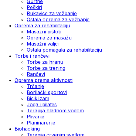
Gurtne
Peškiri
Rukavice za vežbanje
Ostala oprema za vežbanje
Oprema za rehabilitaciju
Masažni pištolji
Oprema za masažu
Masažni valjci
Ostala pomagala za rehabilitaciju
Torbe i rančevi
Torbe za hranu
Torbe za trening
Rančevi
Oprema prema aktivnosti
Trčanje
Borilački sportovi
Biciklizam
Joga i pilates
Terapija hladnom vodom
Plivanje
Planinarenje
Biohacking
Terapija crvenim svetlom