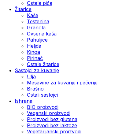
Ostala pića
Žitarice
Kaše
Testenina
Granola
Ovsena kaša
Pahuljice
Heljda
Kinoa
Pirinač
Ostale žitarice
Sastojci za kuvanje
Ulja
Mešavine za kuvanje i pečenje
Brašno
Ostali sastojci
Ishrana
BIO proizvodi
Veganski proizvodi
Proizvodi bez glutena
Proizvodi bez laktoze
Vegetarijanski proizvodi