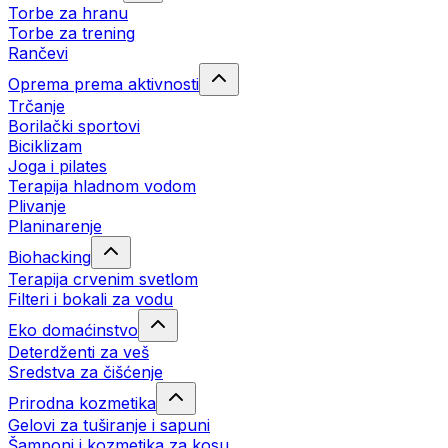
Torbe za hranu
Torbe za trening
Rančevi
Oprema prema aktivnosti
Trčanje
Borilački sportovi
Biciklizam
Joga i pilates
Terapija hladnom vodom
Plivanje
Planinarenje
Biohacking
Terapija crvenim svetlom
Filteri i bokali za vodu
Eko domaćinstvo
Deterdženti za veš
Sredstva za čišćenje
Prirodna kozmetika
Gelovi za tuširanje i sapuni
Šamponi i kozmetika za kosu