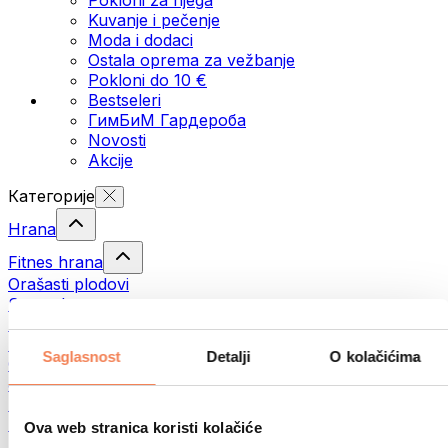
Kuvanje i pečenje
Moda i dodaci
Ostala oprema za vežbanje
Pokloni do 10 €
Bestseleri
ГимБиМ Гардeробa
Novosti
Akcije
Категорије
Hrana
Fitnes hrana
Orašasti plodovi
Semenke
Namazi i paste
Ribe
Saglasnost
Detalji
O kolačićima
Gotova jela
Јаја
Hleb
Meso
Ova web stranica koristi kolačiće
Mahunarke