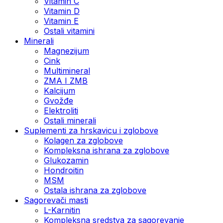
Vitamin C
Vitamin D
Vitamin E
Ostali vitamini
Minerali
Magnezijum
Cink
Multimineral
ZMA I ZMB
Kalcijum
Gvožđe
Elektroliti
Ostali minerali
Suplementi za hrskavicu i zglobove
Kolagen za zglobove
Kompleksna ishrana za zglobove
Glukozamin
Hondroitin
MSM
Ostala ishrana za zglobove
Sagorevači masti
L-Karnitin
Kompleksna sredstva za sagorevanje