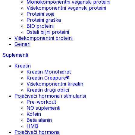
Monokomponentni veganski proteini
Višekomponentni veganski proteini
Proteini soje
Proteini graška
BIO proteini
Ostali biljni proteini
Višekomponentni proteini
Gejneri
Suplementi
Kreatin
Kreatin Monohidrat
Kreatin Creapure®
Višekomponentni kreatin
Kreatin drugi oblici
Pojačivači hormona i stimulansi
Pre-workout
NO suplementi
Kofein
Beta alanin
HMB
Pojačivači hormona