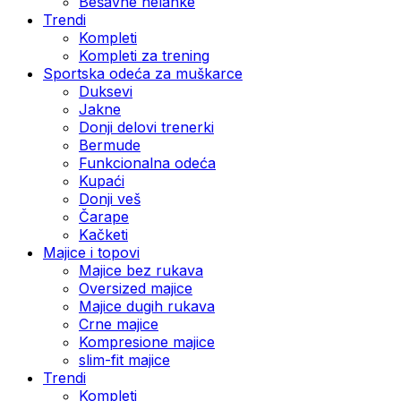
Bešavne helanke
Trendi
Kompleti
Kompleti za trening
Sportska odeća za muškarce
Duksevi
Jakne
Donji delovi trenerki
Bermude
Funkcionalna odeća
Kupaći
Donji veš
Čarape
Kačketi
Majice i topovi
Majice bez rukava
Oversized majice
Majice dugih rukava
Crne majice
Kompresione majice
slim-fit majice
Trendi
Kompleti