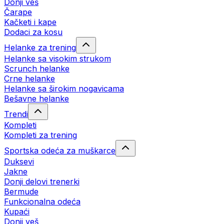
Donji veš
Čarape
Kačketi i kape
Dodaci za kosu
Helanke za trening
Helanke sa visokim strukom
Scrunch helanke
Crne helanke
Helanke sa širokim nogavicama
Bešavne helanke
Trendi
Kompleti
Kompleti za trening
Sportska odeća za muškarce
Duksevi
Jakne
Donji delovi trenerki
Bermude
Funkcionalna odeća
Kupaći
Donji veš