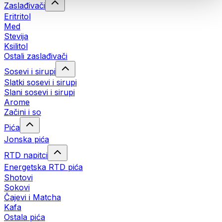
Zaslađivači
Eritritol
Med
Stevija
Ksilitol
Ostali zaslađivači
Sosevi i sirupi
Slatki sosevi i sirupi
Slani sosevi i sirupi
Arome
Začini i so
Pića
Jonska pića
RTD napitci
Energetska RTD pića
Shotovi
Sokovi
Čajevi i Matcha
Kafa
Ostala pića