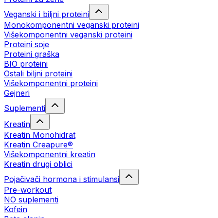
Veganski i biljni proteini
Monokomponentni veganski proteini
Višekomponentni veganski proteini
Proteini soje
Proteini graška
BIO proteini
Ostali biljni proteini
Višekomponentni proteini
Gejneri
Suplementi
Kreatin
Kreatin Monohidrat
Kreatin Creapure®
Višekomponentni kreatin
Kreatin drugi oblici
Pojačivači hormona i stimulansi
Pre-workout
NO suplementi
Kofein