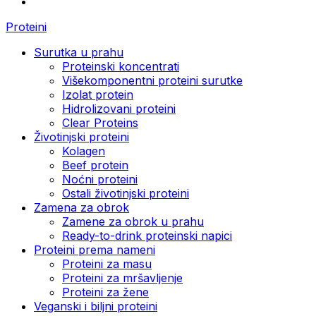
Proteini
Surutka u prahu
Proteinski koncentrati
Višekomponentni proteini surutke
Izolat protein
Hidrolizovani proteini
Clear Proteins
Životinjski proteini
Kolagen
Beef protein
Noćni proteini
Ostali životinjski proteini
Zamena za obrok
Zamene za obrok u prahu
Ready-to-drink proteinski napici
Proteini prema nameni
Proteini za masu
Proteini za mršavljenje
Proteini za žene
Veganski i biljni proteini