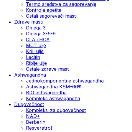
Termo sredstva za sagorevanje
Kontrola apetita
Ostali sagorevači masti
Zdrave masti
Omega 3
Omega 3-6-9
CLA i HCA
MCT ulje
Krill ulje
Lecitin
Riblje ulje
Ostale zdrave masti
Ashwagandha
Jednokomponentna ashwagandha
Ashwagandha KSM-66®
BIO ashwagandha
Kompleks ashwagandha
Dugovečnost
Kompleksi za dugovečnost
NAD+
Berberin
Resveratrol