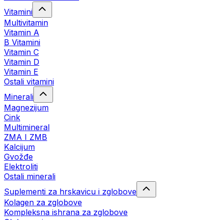
Vitamini
Multivitamin
Vitamin A
B Vitamini
Vitamin C
Vitamin D
Vitamin E
Ostali vitamini
Minerali
Magnezijum
Cink
Multimineral
ZMA I ZMB
Kalcijum
Gvožđe
Elektroliti
Ostali minerali
Suplementi za hrskavicu i zglobove
Kolagen za zglobove
Kompleksna ishrana za zglobove