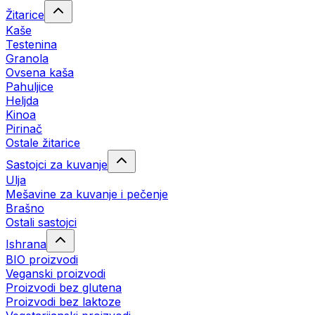
Žitarice
Kaše
Testenina
Granola
Ovsena kaša
Pahuljice
Heljda
Kinoa
Pirinač
Ostale žitarice
Sastojci za kuvanje
Ulja
Mešavine za kuvanje i pečenje
Brašno
Ostali sastojci
Ishrana
BIO proizvodi
Veganski proizvodi
Proizvodi bez glutena
Proizvodi bez laktoze