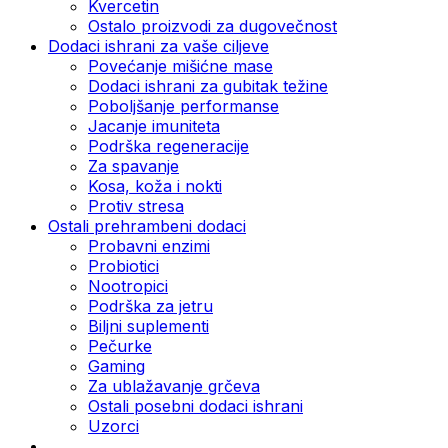
Kvercetin
Ostalo proizvodi za dugovečnost
Dodaci ishrani za vaše ciljeve
Povećanje mišićne mase
Dodaci ishrani za gubitak težine
Poboljšanje performanse
Jacanje imuniteta
Podrška regeneracije
Za spavanje
Kosa, koža i nokti
Protiv stresa
Ostali prehrambeni dodaci
Probavni enzimi
Probiotici
Nootropici
Podrška za jetru
Biljni suplementi
Pečurke
Gaming
Za ublažavanje grčeva
Ostali posebni dodaci ishrani
Uzorci