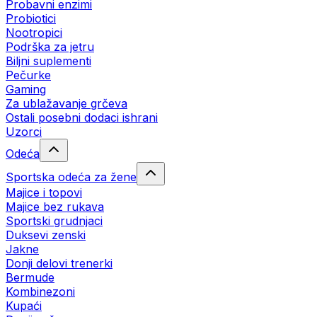
Probavni enzimi
Probiotici
Nootropici
Podrška za jetru
Biljni suplementi
Pečurke
Gaming
Za ublažavanje grčeva
Ostali posebni dodaci ishrani
Uzorci
Odeća
Sportska odeća za žene
Majice i topovi
Majice bez rukava
Sportski grudnjaci
Duksevi zenski
Jakne
Donji delovi trenerki
Bermude
Kombinezoni
Kupaći