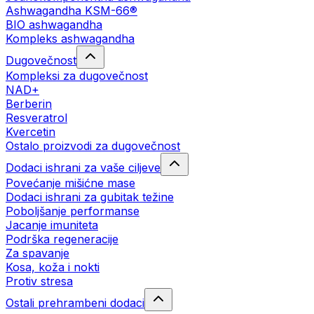
Ashwagandha KSM-66®
BIO ashwagandha
Kompleks ashwagandha
Dugovečnost
Kompleksi za dugovečnost
NAD+
Berberin
Resveratrol
Kvercetin
Ostalo proizvodi za dugovečnost
Dodaci ishrani za vaše ciljeve
Povećanje mišićne mase
Dodaci ishrani za gubitak težine
Poboljšanje performanse
Jacanje imuniteta
Podrška regeneracije
Za spavanje
Kosa, koža i nokti
Protiv stresa
Ostali prehrambeni dodaci