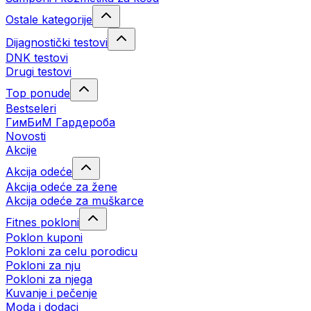
Ostale kategorije
Dijagnostički testovi
DNK testovi
Drugi testovi
Top ponude
Bestseleri
ГимБиМ Гардeробa
Novosti
Akcije
Akcija odeće
Akcija odeće za žene
Akcija odeće za muškarce
Fitnes pokloni
Poklon kuponi
Pokloni za celu porodicu
Pokloni za nju
Pokloni za njega
Kuvanje i pečenje
Moda i dodaci