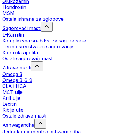
Glukozamin
Hondroitin
MSM
Ostala ishrana za zglobove
Sagorevači masti
L-Karnitin
Kompleksna sredstva za sagorevanje
Termo sredstva za sagorevanje
Kontrola apetita
Ostali sagorevači masti
Zdrave masti
Omega 3
Omega 3-6-9
CLA i HCA
MCT ulje
Krill ulje
Lecitin
Riblje ulje
Ostale zdrave masti
Ashwagandha
Jednokomponentna ashwagandha