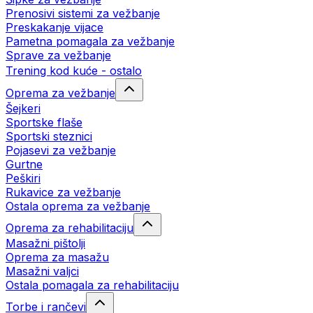
Prenosivi sistemi za vežbanje
Preskakanje vijace
Pametna pomagala za vežbanje
Sprave za vežbanje
Trening kod kuće - ostalo
Oprema za vežbanje
Šejkeri
Sportske flaše
Sportski steznici
Pojasevi za vežbanje
Gurtne
Peškiri
Rukavice za vežbanje
Ostala oprema za vežbanje
Oprema za rehabilitaciju
Masažni pištolji
Oprema za masažu
Masažni valjci
Ostala pomagala za rehabilitaciju
Torbe i rančevi