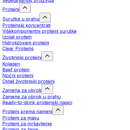
Vegetarijanski proizvodi
Proteini
Surutka u prahu
Proteinski koncentrati
Višekomponentni proteini surutke
Izolat protein
Hidrolizovani proteini
Clear Proteins
Životinjski proteini
Kolagen
Beef protein
Noćni proteini
Ostali životinjski proteini
Zamena za obrok
Zamene za obrok u prahu
Ready-to-drink proteinski napici
Proteini prema nameni
Proteini za masu
Proteini za mršavljenje
Proteini za žene