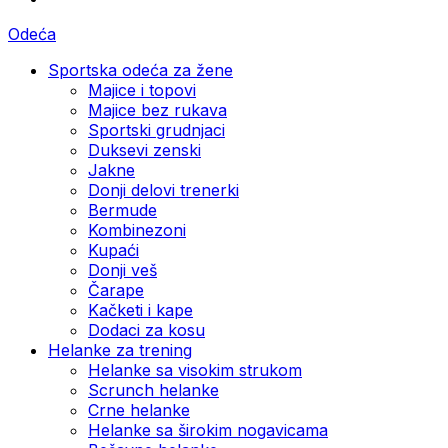
Odeća
Sportska odeća za žene
Majice i topovi
Majice bez rukava
Sportski grudnjaci
Duksevi zenski
Jakne
Donji delovi trenerki
Bermude
Kombinezoni
Kupaći
Donji veš
Čarape
Kačketi i kape
Dodaci za kosu
Helanke za trening
Helanke sa visokim strukom
Scrunch helanke
Crne helanke
Helanke sa širokim nogavicama