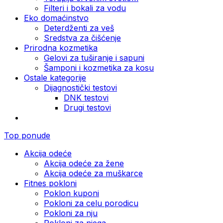
Filteri i bokali za vodu
Eko domaćinstvo
Deterdženti za veš
Sredstva za čišćenje
Prirodna kozmetika
Gelovi za tuširanje i sapuni
Šamponi i kozmetika za kosu
Ostale kategorije
Dijagnostički testovi
DNK testovi
Drugi testovi
Top ponude
Akcija odeće
Akcija odeće za žene
Akcija odeće za muškarce
Fitnes pokloni
Poklon kuponi
Pokloni za celu porodicu
Pokloni za nju
Pokloni za njega