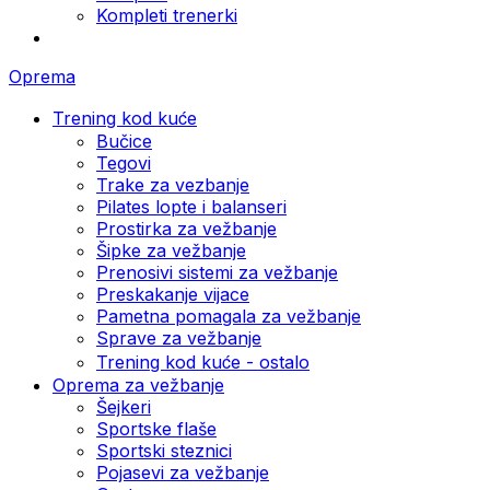
Kompleti trenerki
Oprema
Trening kod kuće
Bučice
Tegovi
Trake za vezbanje
Pilates lopte i balanseri
Prostirka za vežbanje
Šipke za vežbanje
Prenosivi sistemi za vežbanje
Preskakanje vijace
Pametna pomagala za vežbanje
Sprave za vežbanje
Trening kod kuće - ostalo
Oprema za vežbanje
Šejkeri
Sportske flaše
Sportski steznici
Pojasevi za vežbanje