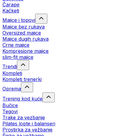
Čarape
Kačketi
Majice i topovi
Majice bez rukava
Oversized majice
Majice dugih rukava
Crne majice
Kompresione majice
slim-fit majice
Trendi
Kompleti
Kompleti trenerki
Oprema
Trening kod kuće
Bučice
Tegovi
Trake za vezbanje
Pilates lopte i balanseri
Prostirka za vežbanje
Šipke za vežbanje