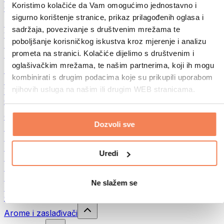
Koristimo kolačiće da Vam omogućimo jednostavno i
Ostala fitnes jela
sigurno korištenje stranice, prikaz prilagođenih oglasa i
Puteri od orašastih plodova
sadržaja, povezivanje s društvenim mrežama te
100% namazi od orašastih plodova
poboljšanje korisničkog iskustva kroz mjerenje i analizu
Slatki namazi od orašastih plodova
prometa na stranici. Kolačiće dijelimo s društvenim i
Proteinski namazi od orašastih plodova
oglašivačkim mrežama, te našim partnerima, koji ih mogu
Superhrana
kombinirati s drugim podacima koje su prikupili uporabom
Zelena superhrana
njihovih usluga na našim ili drugim WEB stranicama.
Vlakna
Ostala superhrana
Grickalice
Dozvoli sve
Proteinske čokoladice
Suvo meso
Liofilizovano voće
Uredi
Protein cookies
Proteinski čips
Energetske pločice
Ne slažem se
Čokolada
Ostale grickalice
Arome i zaslađivači