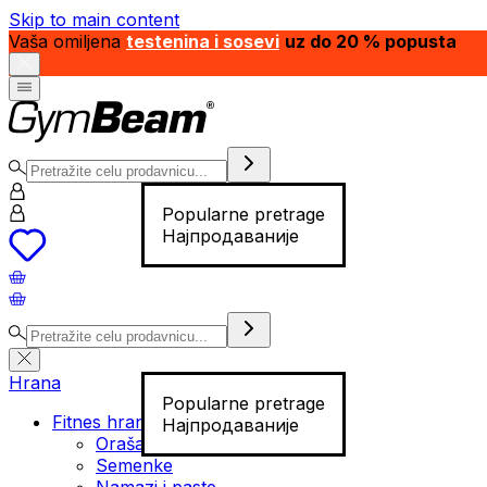
Skip to main content
Vaša omiljena
testenina i sosevi
uz do 20 % popusta
Popularne pretrage
Најпродаваније
Hrana
Popularne pretrage
Fitnes hrana
Најпродаваније
Orašasti plodovi
Semenke
Namazi i paste