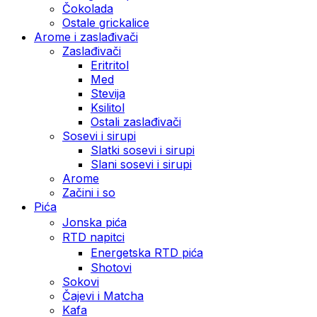
Čokolada
Ostale grickalice
Arome i zaslađivači
Zaslađivači
Eritritol
Med
Stevija
Ksilitol
Ostali zaslađivači
Sosevi i sirupi
Slatki sosevi i sirupi
Slani sosevi i sirupi
Arome
Začini i so
Pića
Jonska pića
RTD napitci
Energetska RTD pića
Shotovi
Sokovi
Čajevi i Matcha
Kafa