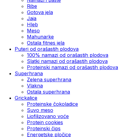
Ribe
Gotova jela
Јаја
Hleb
Meso
Mahunarke
Ostala fitnes jela
Puteri od orašastih plodova
100% namazi od orašastih plodova
Slatki namazi od orašastih plodova
Proteinski namazi od orašastih plodova
Superhrana
Zelena superhrana
Vlakna
Ostala superhrana
Grickalice
Proteinske čokoladice
Suvo meso
Liofilizovano voće
Protein cookies
Proteinski čips
Energetske pločice