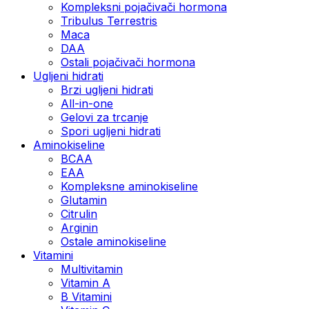
Kompleksni pojačivači hormona
Tribulus Terrestris
Maca
DAA
Ostali pojačivači hormona
Ugljeni hidrati
Brzi ugljeni hidrati
All-in-one
Gelovi za trcanje
Spori ugljeni hidrati
Aminokiseline
BCAA
ЕАА
Kompleksne aminokiseline
Glutamin
Citrulin
Arginin
Ostale aminokiseline
Vitamini
Multivitamin
Vitamin A
B Vitamini