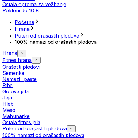
Ostala oprema za vežbanje
Pokloni do 10 €
Početna
Hrana
Puteri od orašastih plodova
100% namazi od orašastih plodova
Hrana
Fitnes hrana
Orašasti plodovi
Semenke
Namazi i paste
Ribe
Gotova jela
Јаја
Hleb
Meso
Mahunarke
Ostala fitnes jela
Puteri od orašastih plodova
100% namazi od orašastih plodova