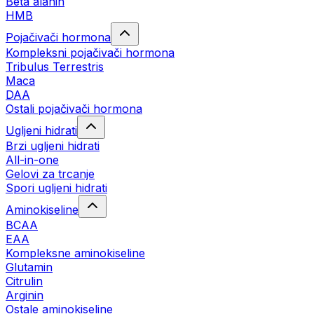
Beta alanin
HMB
Pojačivači hormona
Kompleksni pojačivači hormona
Tribulus Terrestris
Maca
DAA
Ostali pojačivači hormona
Ugljeni hidrati
Brzi ugljeni hidrati
All-in-one
Gelovi za trcanje
Spori ugljeni hidrati
Aminokiseline
BCAA
ЕАА
Kompleksne aminokiseline
Glutamin
Citrulin
Arginin
Ostale aminokiseline