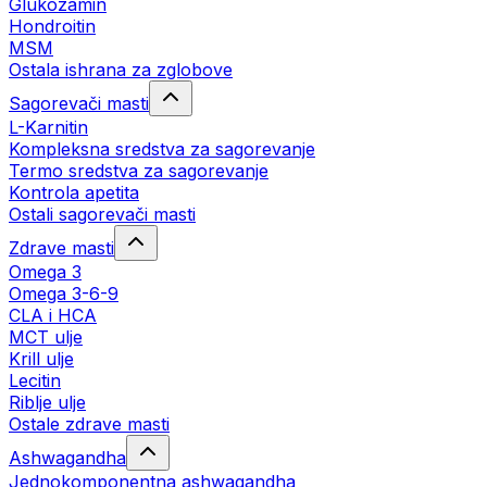
Glukozamin
Hondroitin
MSM
Ostala ishrana za zglobove
Sagorevači masti
L-Karnitin
Kompleksna sredstva za sagorevanje
Termo sredstva za sagorevanje
Kontrola apetita
Ostali sagorevači masti
Zdrave masti
Omega 3
Omega 3-6-9
CLA i HCA
MCT ulje
Krill ulje
Lecitin
Riblje ulje
Ostale zdrave masti
Ashwagandha
Jednokomponentna ashwagandha