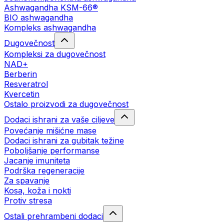
Ashwagandha KSM-66®
BIO ashwagandha
Kompleks ashwagandha
Dugovečnost
Kompleksi za dugovečnost
NAD+
Berberin
Resveratrol
Kvercetin
Ostalo proizvodi za dugovečnost
Dodaci ishrani za vaše ciljeve
Povećanje mišićne mase
Dodaci ishrani za gubitak težine
Poboljšanje performanse
Jacanje imuniteta
Podrška regeneracije
Za spavanje
Kosa, koža i nokti
Protiv stresa
Ostali prehrambeni dodaci