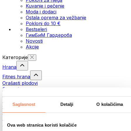
Kuvanje i pečenje
Moda i dodaci
Ostala oprema za vežbanje
Pokloni do 10 €
Bestseleri
ГимБиМ Гардeробa
Novosti
Akcije
Категорије
Hrana
Fitnes hrana
Orašasti plodovi
Semenke
Namazi i paste
Ribe
Saglasnost
Detalji
O kolačićima
Gotova jela
Јаја
Hleb
Meso
Ova web stranica koristi kolačiće
Mahunarke