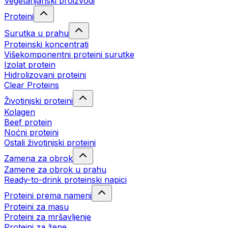
Vegetarijanski proizvodi
Proteini
Surutka u prahu
Proteinski koncentrati
Višekomponentni proteini surutke
Izolat protein
Hidrolizovani proteini
Clear Proteins
Životinjski proteini
Kolagen
Beef protein
Noćni proteini
Ostali životinjski proteini
Zamena za obrok
Zamene za obrok u prahu
Ready-to-drink proteinski napici
Proteini prema nameni
Proteini za masu
Proteini za mršavljenje
Proteini za žene