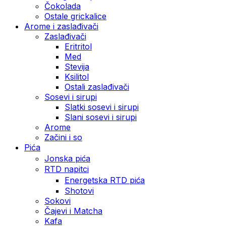
Čokolada
Ostale grickalice
Arome i zaslađivači
Zaslađivači
Eritritol
Med
Stevija
Ksilitol
Ostali zaslađivači
Sosevi i sirupi
Slatki sosevi i sirupi
Slani sosevi i sirupi
Arome
Začini i so
Pića
Jonska pića
RTD napitci
Energetska RTD pića
Shotovi
Sokovi
Čajevi i Matcha
Kafa