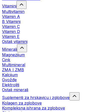
Vitamini
Multivitamin
Vitamin A
B Vitamini
Vitamin C
Vitamin D
Vitamin E
Ostali vitamini
Minerali
Magnezijum
Cink
Multimineral
ZMA I ZMB
Kalcijum
Gvožđe
Elektroliti
Ostali minerali
Suplementi za hrskavicu i zglobove
Kolagen za zglobove
Kompleksna ishrana za zglobove