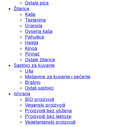
Ostala pića
Žitarice
Kaše
Testenina
Granola
Ovsena kaša
Pahuljice
Heljda
Kinoa
Pirinač
Ostale žitarice
Sastojci za kuvanje
Ulja
Mešavine za kuvanje i pečenje
Brašno
Ostali sastojci
Ishrana
BIO proizvodi
Veganski proizvodi
Proizvodi bez glutena
Proizvodi bez laktoze
Vegetarijanski proizvodi