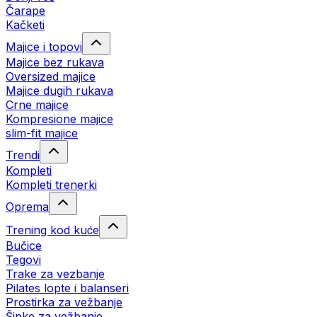
Čarape
Kačketi
Majice i topovi
Majice bez rukava
Oversized majice
Majice dugih rukava
Crne majice
Kompresione majice
slim-fit majice
Trendi
Kompleti
Kompleti trenerki
Oprema
Trening kod kuće
Bučice
Tegovi
Trake za vezbanje
Pilates lopte i balanseri
Prostirka za vežbanje
Šipke za vežbanje