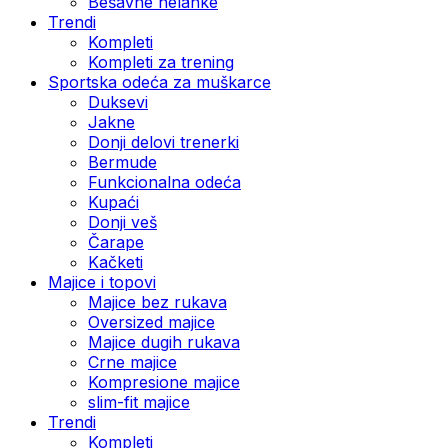
Bešavne helanke
Trendi
Kompleti
Kompleti za trening
Sportska odeća za muškarce
Duksevi
Jakne
Donji delovi trenerki
Bermude
Funkcionalna odeća
Kupaći
Donji veš
Čarape
Kačketi
Majice i topovi
Majice bez rukava
Oversized majice
Majice dugih rukava
Crne majice
Kompresione majice
slim-fit majice
Trendi
Kompleti