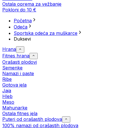
Ostala oprema za vežbanje
Pokloni do 10 €
Početna
Odeća
Sportska odeća za muškarce
Duksevi
Hrana
Fitnes hrana
Orašasti plodovi
Semenke
Namazi i paste
Ribe
Gotova jela
Јаја
Hleb
Meso
Mahunarke
Ostala fitnes jela
Puteri od orašastih plodova
100% namazi od orašastih plodova