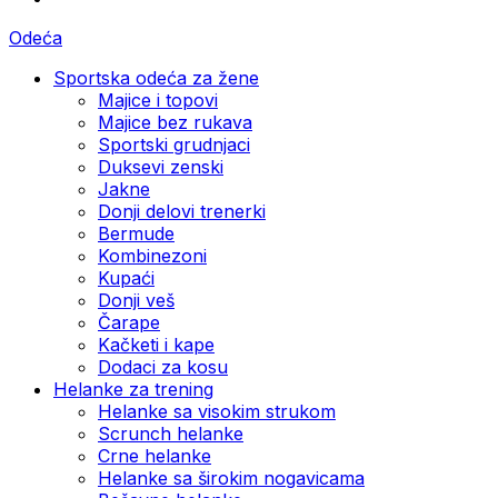
Odeća
Sportska odeća za žene
Majice i topovi
Majice bez rukava
Sportski grudnjaci
Duksevi zenski
Jakne
Donji delovi trenerki
Bermude
Kombinezoni
Kupaći
Donji veš
Čarape
Kačketi i kape
Dodaci za kosu
Helanke za trening
Helanke sa visokim strukom
Scrunch helanke
Crne helanke
Helanke sa širokim nogavicama