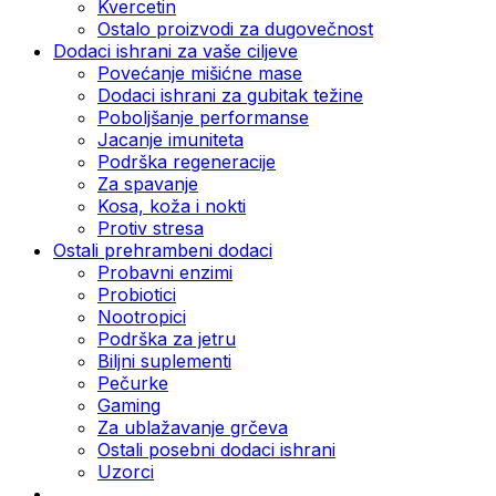
Kvercetin
Ostalo proizvodi za dugovečnost
Dodaci ishrani za vaše ciljeve
Povećanje mišićne mase
Dodaci ishrani za gubitak težine
Poboljšanje performanse
Jacanje imuniteta
Podrška regeneracije
Za spavanje
Kosa, koža i nokti
Protiv stresa
Ostali prehrambeni dodaci
Probavni enzimi
Probiotici
Nootropici
Podrška za jetru
Biljni suplementi
Pečurke
Gaming
Za ublažavanje grčeva
Ostali posebni dodaci ishrani
Uzorci