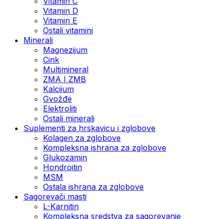
Vitamin C
Vitamin D
Vitamin E
Ostali vitamini
Minerali
Magnezijum
Cink
Multimineral
ZMA I ZMB
Kalcijum
Gvožđe
Elektroliti
Ostali minerali
Suplementi za hrskavicu i zglobove
Kolagen za zglobove
Kompleksna ishrana za zglobove
Glukozamin
Hondroitin
MSM
Ostala ishrana za zglobove
Sagorevači masti
L-Karnitin
Kompleksna sredstva za sagorevanje