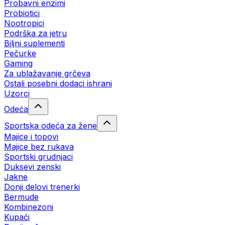
Probavni enzimi
Probiotici
Nootropici
Podrška za jetru
Biljni suplementi
Pečurke
Gaming
Za ublažavanje grčeva
Ostali posebni dodaci ishrani
Uzorci
Odeća
Sportska odeća za žene
Majice i topovi
Majice bez rukava
Sportski grudnjaci
Duksevi zenski
Jakne
Donji delovi trenerki
Bermude
Kombinezoni
Kupaći