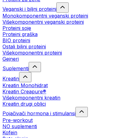
Veganski i biljni proteini
Monokomponentni veganski proteini
Višekomponentni veganski proteini
Proteini soje
Proteini graška
BIO proteini
Ostali biljni proteini
Višekomponentni proteini
Gejneri
Suplementi
Kreatin
Kreatin Monohidrat
Kreatin Creapure®
Višekomponentni kreatin
Kreatin drugi oblici
Pojačivači hormona i stimulansi
Pre-workout
NO suplementi
Kofein