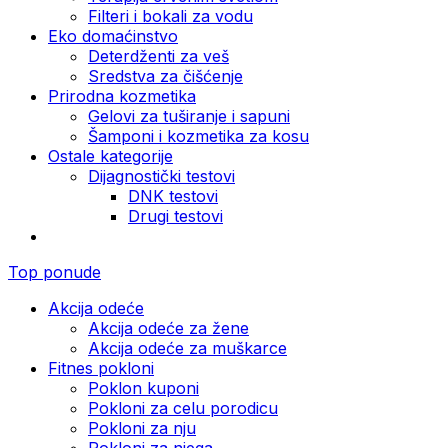
Filteri i bokali za vodu
Eko domaćinstvo
Deterdženti za veš
Sredstva za čišćenje
Prirodna kozmetika
Gelovi za tuširanje i sapuni
Šamponi i kozmetika za kosu
Ostale kategorije
Dijagnostički testovi
DNK testovi
Drugi testovi
Top ponude
Akcija odeće
Akcija odeće za žene
Akcija odeće za muškarce
Fitnes pokloni
Poklon kuponi
Pokloni za celu porodicu
Pokloni za nju
Pokloni za njega