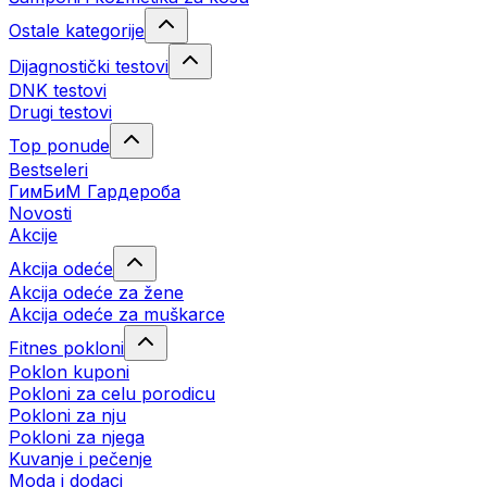
Ostale kategorije
Dijagnostički testovi
DNK testovi
Drugi testovi
Top ponude
Bestseleri
ГимБиМ Гардeробa
Novosti
Akcije
Akcija odeće
Akcija odeće za žene
Akcija odeće za muškarce
Fitnes pokloni
Poklon kuponi
Pokloni za celu porodicu
Pokloni za nju
Pokloni za njega
Kuvanje i pečenje
Moda i dodaci