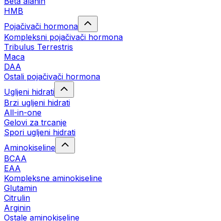
Beta alanin
HMB
Pojačivači hormona
Kompleksni pojačivači hormona
Tribulus Terrestris
Maca
DAA
Ostali pojačivači hormona
Ugljeni hidrati
Brzi ugljeni hidrati
All-in-one
Gelovi za trcanje
Spori ugljeni hidrati
Aminokiseline
BCAA
ЕАА
Kompleksne aminokiseline
Glutamin
Citrulin
Arginin
Ostale aminokiseline