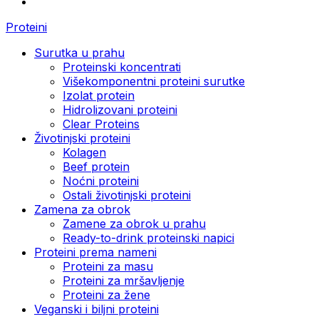
Proteini
Surutka u prahu
Proteinski koncentrati
Višekomponentni proteini surutke
Izolat protein
Hidrolizovani proteini
Clear Proteins
Životinjski proteini
Kolagen
Beef protein
Noćni proteini
Ostali životinjski proteini
Zamena za obrok
Zamene za obrok u prahu
Ready-to-drink proteinski napici
Proteini prema nameni
Proteini za masu
Proteini za mršavljenje
Proteini za žene
Veganski i biljni proteini