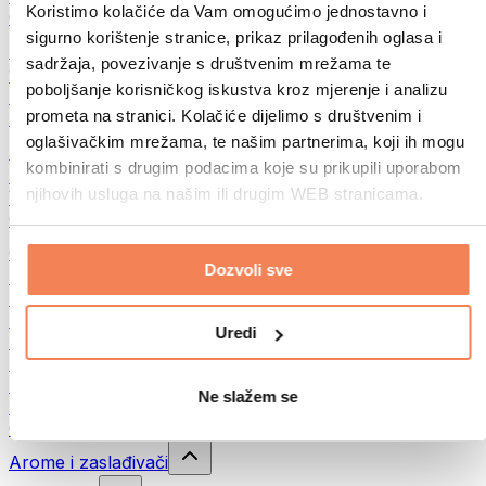
Koristimo kolačiće da Vam omogućimo jednostavno i
Ostala fitnes jela
sigurno korištenje stranice, prikaz prilagođenih oglasa i
Puteri od orašastih plodova
sadržaja, povezivanje s društvenim mrežama te
100% namazi od orašastih plodova
poboljšanje korisničkog iskustva kroz mjerenje i analizu
Slatki namazi od orašastih plodova
prometa na stranici. Kolačiće dijelimo s društvenim i
Proteinski namazi od orašastih plodova
oglašivačkim mrežama, te našim partnerima, koji ih mogu
Superhrana
kombinirati s drugim podacima koje su prikupili uporabom
Zelena superhrana
njihovih usluga na našim ili drugim WEB stranicama.
Vlakna
Ostala superhrana
Grickalice
Dozvoli sve
Proteinske čokoladice
Suvo meso
Liofilizovano voće
Uredi
Protein cookies
Proteinski čips
Energetske pločice
Ne slažem se
Čokolada
Ostale grickalice
Arome i zaslađivači