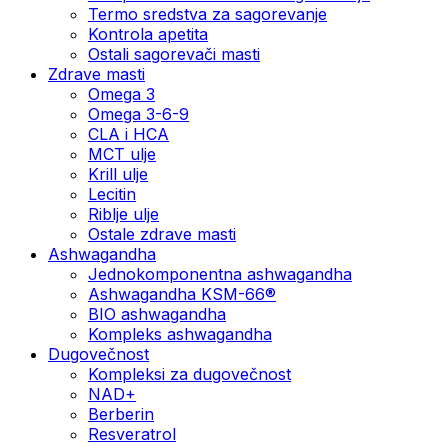
Termo sredstva za sagorevanje
Kontrola apetita
Ostali sagorevači masti
Zdrave masti
Omega 3
Omega 3-6-9
CLA i HCA
MCT ulje
Krill ulje
Lecitin
Riblje ulje
Ostale zdrave masti
Ashwagandha
Jednokomponentna ashwagandha
Ashwagandha KSM-66®
BIO ashwagandha
Kompleks ashwagandha
Dugovečnost
Kompleksi za dugovečnost
NAD+
Berberin
Resveratrol