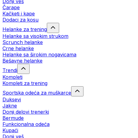
Donji veš
Čarape
Kačketi i kape
Dodaci za kosu
Helanke za trening
Helanke sa visokim strukom
Scrunch helanke
Crne helanke
Helanke sa širokim nogavicama
Bešavne helanke
Trendi
Kompleti
Kompleti za trening
Sportska odeća za muškarce
Duksevi
Jakne
Donji delovi trenerki
Bermude
Funkcionalna odeća
Kupaći
Donji veš