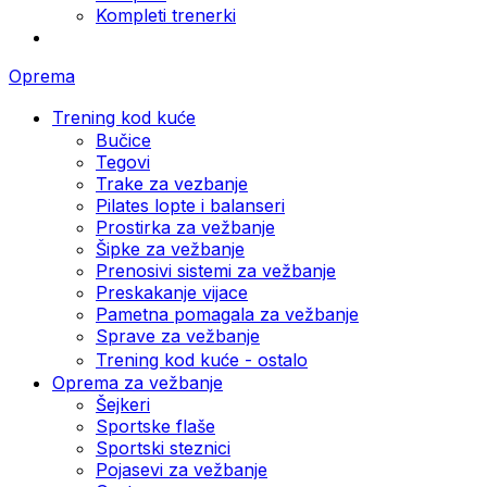
Kompleti trenerki
Oprema
Trening kod kuće
Bučice
Tegovi
Trake za vezbanje
Pilates lopte i balanseri
Prostirka za vežbanje
Šipke za vežbanje
Prenosivi sistemi za vežbanje
Preskakanje vijace
Pametna pomagala za vežbanje
Sprave za vežbanje
Trening kod kuće - ostalo
Oprema za vežbanje
Šejkeri
Sportske flaše
Sportski steznici
Pojasevi za vežbanje