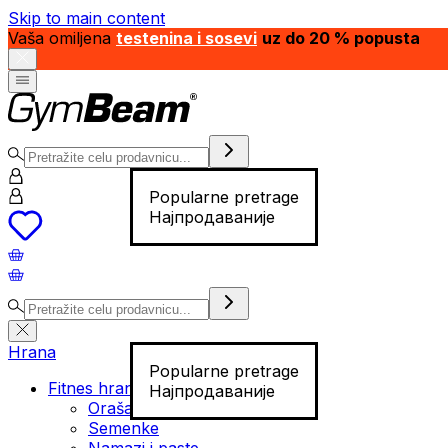
Skip to main content
Vaša omiljena
testenina i sosevi
uz do 20 % popusta
Popularne pretrage
Најпродаваније
Hrana
Popularne pretrage
Fitnes hrana
Најпродаваније
Orašasti plodovi
Semenke
Namazi i paste