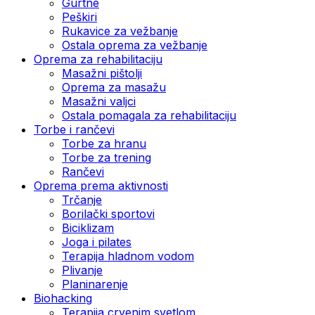
Gurtne
Peškiri
Rukavice za vežbanje
Ostala oprema za vežbanje
Oprema za rehabilitaciju
Masažni pištolji
Oprema za masažu
Masažni valjci
Ostala pomagala za rehabilitaciju
Torbe i rančevi
Torbe za hranu
Torbe za trening
Rančevi
Oprema prema aktivnosti
Trčanje
Borilački sportovi
Biciklizam
Joga i pilates
Terapija hladnom vodom
Plivanje
Planinarenje
Biohacking
Terapija crvenim svetlom