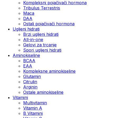
Kompleksni pojačivači hormona
Tribulus Terrestris
Maca
DAA
Ostali pojačivači hormona
Ugljeni hidrati
Brzi ugljeni hidrati
All-in-one
Gelovi za trcanje
Spori ugljeni hidrati
Aminokiseline
BCAA
ЕАА
Kompleksne aminokiseline
Glutamin
Citrulin
Arginin
Ostale aminokiseline
Vitamini
Multivitamin
Vitamin A
B Vitamini