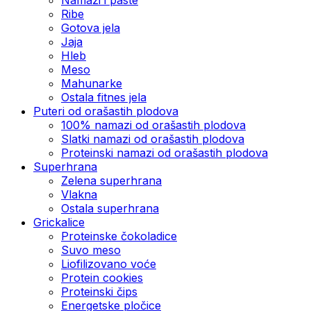
Ribe
Gotova jela
Јаја
Hleb
Meso
Mahunarke
Ostala fitnes jela
Puteri od orašastih plodova
100% namazi od orašastih plodova
Slatki namazi od orašastih plodova
Proteinski namazi od orašastih plodova
Superhrana
Zelena superhrana
Vlakna
Ostala superhrana
Grickalice
Proteinske čokoladice
Suvo meso
Liofilizovano voće
Protein cookies
Proteinski čips
Energetske pločice