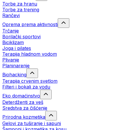
Torbe za hranu
Torbe za trening
Rančevi
Oprema prema aktivnosti
Trčanje
Borilački sportovi
Biciklizam
Joga i pilates
Terapija hladnom vodom
Plivanje
Planinarenje
Biohacking
Terapija crvenim svetlom
Filteri i bokali za vodu
Eko domaćinstvo
Deterdženti za veš
Sredstva za čišćenje
Prirodna kozmetika
Gelovi za tuširanje i sapuni
Šamponi i kozmetika za kosu