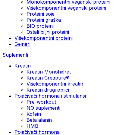
Monokomponentni veganski proteini
Višekomponentni veganski proteini
Proteini soje
Proteini graška
BIO proteini
Ostali biljni proteini
Višekomponentni proteini
Gejneri
Suplementi
Kreatin
Kreatin Monohidrat
Kreatin Creapure®
Višekomponentni kreatin
Kreatin drugi oblici
Pojačivači hormona i stimulansi
Pre-workout
NO suplementi
Kofein
Beta alanin
HMB
Pojačivači hormona