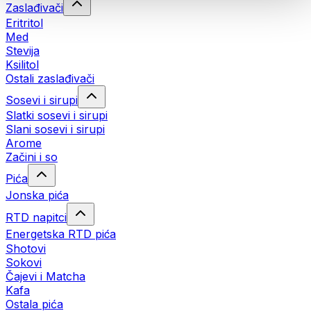
Zaslađivači
Eritritol
Med
Stevija
Ksilitol
Ostali zaslađivači
Sosevi i sirupi
Slatki sosevi i sirupi
Slani sosevi i sirupi
Arome
Začini i so
Pića
Jonska pića
RTD napitci
Energetska RTD pića
Shotovi
Sokovi
Čajevi i Matcha
Kafa
Ostala pića