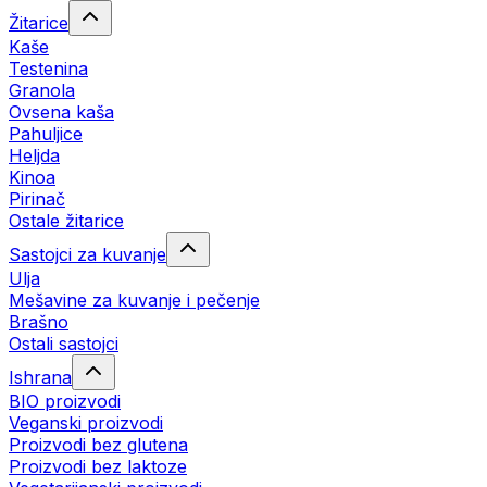
Žitarice
Kaše
Testenina
Granola
Ovsena kaša
Pahuljice
Heljda
Kinoa
Pirinač
Ostale žitarice
Sastojci za kuvanje
Ulja
Mešavine za kuvanje i pečenje
Brašno
Ostali sastojci
Ishrana
BIO proizvodi
Veganski proizvodi
Proizvodi bez glutena
Proizvodi bez laktoze