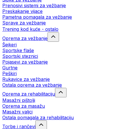
Prenosivi sistemi za vežbanje
Preskakanje vijace
Pametna pomagala za vežbanje
Sprave za vežbanje
Trening kod kuće - ostalo
Oprema za vežbanje
Šejkeri
Sportske flaše
Sportski steznici
Pojasevi za vežbanje
Gurtne
Peškiri
Rukavice za vežbanje
Ostala oprema za vežbanje
Oprema za rehabilitaciju
Masažni pištolji
Oprema za masažu
Masažni valjci
Ostala pomagala za rehabilitaciju
Torbe i rančevi