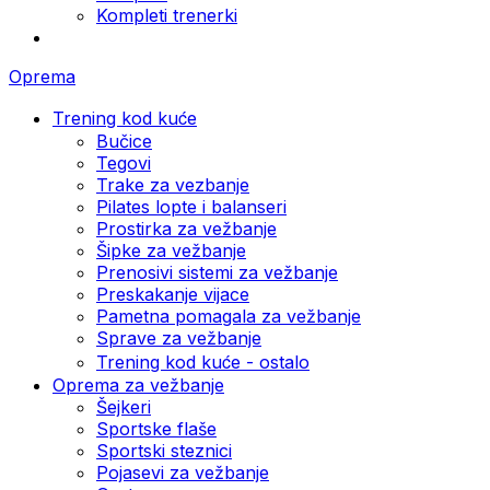
Kompleti trenerki
Oprema
Trening kod kuće
Bučice
Tegovi
Trake za vezbanje
Pilates lopte i balanseri
Prostirka za vežbanje
Šipke za vežbanje
Prenosivi sistemi za vežbanje
Preskakanje vijace
Pametna pomagala za vežbanje
Sprave za vežbanje
Trening kod kuće - ostalo
Oprema za vežbanje
Šejkeri
Sportske flaše
Sportski steznici
Pojasevi za vežbanje