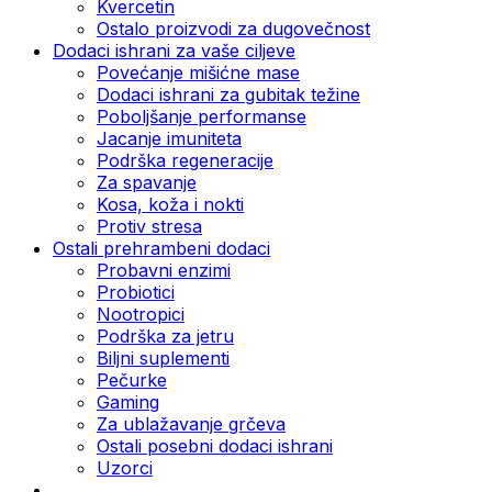
Kvercetin
Ostalo proizvodi za dugovečnost
Dodaci ishrani za vaše ciljeve
Povećanje mišićne mase
Dodaci ishrani za gubitak težine
Poboljšanje performanse
Jacanje imuniteta
Podrška regeneracije
Za spavanje
Kosa, koža i nokti
Protiv stresa
Ostali prehrambeni dodaci
Probavni enzimi
Probiotici
Nootropici
Podrška za jetru
Biljni suplementi
Pečurke
Gaming
Za ublažavanje grčeva
Ostali posebni dodaci ishrani
Uzorci