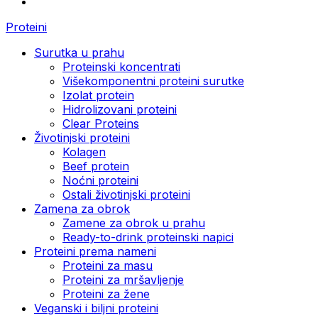
Proteini
Surutka u prahu
Proteinski koncentrati
Višekomponentni proteini surutke
Izolat protein
Hidrolizovani proteini
Clear Proteins
Životinjski proteini
Kolagen
Beef protein
Noćni proteini
Ostali životinjski proteini
Zamena za obrok
Zamene za obrok u prahu
Ready-to-drink proteinski napici
Proteini prema nameni
Proteini za masu
Proteini za mršavljenje
Proteini za žene
Veganski i biljni proteini