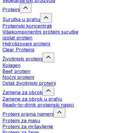
Vegetarijanski proizvodi
Proteini
Surutka u prahu
Proteinski koncentrati
Višekomponentni proteini surutke
Izolat protein
Hidrolizovani proteini
Clear Proteins
Životinjski proteini
Kolagen
Beef protein
Noćni proteini
Ostali životinjski proteini
Zamena za obrok
Zamene za obrok u prahu
Ready-to-drink proteinski napici
Proteini prema nameni
Proteini za masu
Proteini za mršavljenje
Proteini za žene