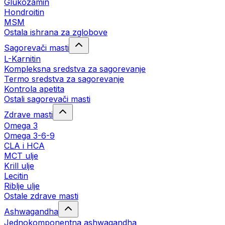
Glukozamin
Hondroitin
MSM
Ostala ishrana za zglobove
Sagorevači masti
L-Karnitin
Kompleksna sredstva za sagorevanje
Termo sredstva za sagorevanje
Kontrola apetita
Ostali sagorevači masti
Zdrave masti
Omega 3
Omega 3-6-9
CLA i HCA
MCT ulje
Krill ulje
Lecitin
Riblje ulje
Ostale zdrave masti
Ashwagandha
Jednokomponentna ashwagandha