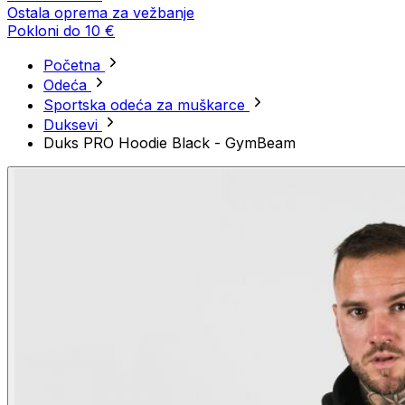
Ostala oprema za vežbanje
Pokloni do 10 €
Početna
Odeća
Sportska odeća za muškarce
Duksevi
Duks PRO Hoodie Black - GymBeam