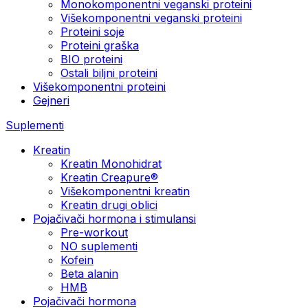
Monokomponentni veganski proteini
Višekomponentni veganski proteini
Proteini soje
Proteini graška
BIO proteini
Ostali biljni proteini
Višekomponentni proteini
Gejneri
Suplementi
Kreatin
Kreatin Monohidrat
Kreatin Creapure®
Višekomponentni kreatin
Kreatin drugi oblici
Pojačivači hormona i stimulansi
Pre-workout
NO suplementi
Kofein
Beta alanin
HMB
Pojačivači hormona