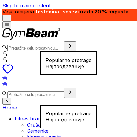
Skip to main content
Vaša omiljena
testenina i sosevi
uz do 20 % popusta
Popularne pretrage
Најпродаваније
Hrana
Popularne pretrage
Fitnes hrana
Најпродаваније
Orašasti plodovi
Semenke
Namazi i paste