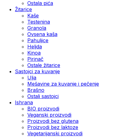
Ostala pića
Žitarice
Kaše
Testenina
Granola
Ovsena kaša
Pahuljice
Heljda
Kinoa
Pirinač
Ostale žitarice
Sastojci za kuvanje
Ulja
Mešavine za kuvanje i pečenje
Brašno
Ostali sastojci
Ishrana
BIO proizvodi
Veganski proizvodi
Proizvodi bez glutena
Proizvodi bez laktoze
Vegetarijanski proizvodi