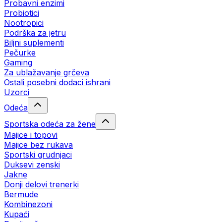
Probavni enzimi
Probiotici
Nootropici
Podrška za jetru
Biljni suplementi
Pečurke
Gaming
Za ublažavanje grčeva
Ostali posebni dodaci ishrani
Uzorci
Odeća
Sportska odeća za žene
Majice i topovi
Majice bez rukava
Sportski grudnjaci
Duksevi zenski
Jakne
Donji delovi trenerki
Bermude
Kombinezoni
Kupaći