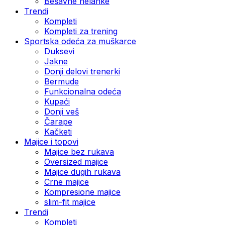
Bešavne helanke
Trendi
Kompleti
Kompleti za trening
Sportska odeća za muškarce
Duksevi
Jakne
Donji delovi trenerki
Bermude
Funkcionalna odeća
Kupaći
Donji veš
Čarape
Kačketi
Majice i topovi
Majice bez rukava
Oversized majice
Majice dugih rukava
Crne majice
Kompresione majice
slim-fit majice
Trendi
Kompleti