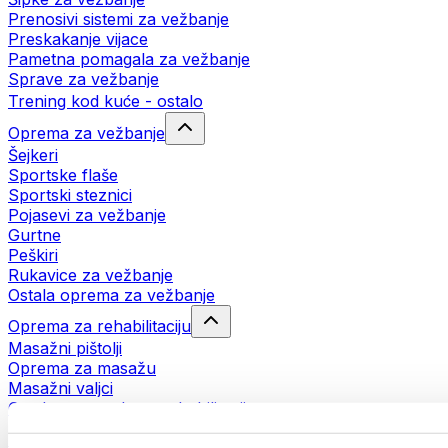
Prenosivi sistemi za vežbanje
Preskakanje vijace
Pametna pomagala za vežbanje
Sprave za vežbanje
Trening kod kuće - ostalo
Oprema za vežbanje
Šejkeri
Sportske flaše
Sportski steznici
Pojasevi za vežbanje
Gurtne
Peškiri
Rukavice za vežbanje
Ostala oprema za vežbanje
Oprema za rehabilitaciju
Masažni pištolji
Oprema za masažu
Masažni valjci
Ostala pomagala za rehabilitaciju
Torbe i rančevi