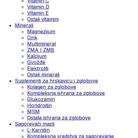
Vitamin C
Vitamin D
Vitamin E
Ostali vitamini
Minerali
Magnezijum
Cink
Multimineral
ZMA I ZMB
Kalcijum
Gvožđe
Elektroliti
Ostali minerali
Suplementi za hrskavicu i zglobove
Kolagen za zglobove
Kompleksna ishrana za zglobove
Glukozamin
Hondroitin
MSM
Ostala ishrana za zglobove
Sagorevači masti
L-Karnitin
Kompleksna sredstva za sagorevanje