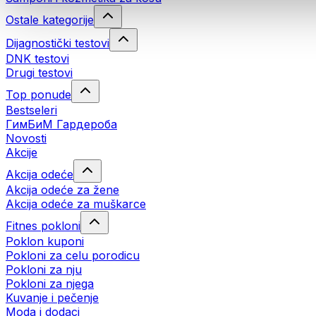
Ostale kategorije
Dijagnostički testovi
DNK testovi
Drugi testovi
Top ponude
Bestseleri
ГимБиМ Гардeробa
Novosti
Akcije
Akcija odeće
Akcija odeće za žene
Akcija odeće za muškarce
Fitnes pokloni
Poklon kuponi
Pokloni za celu porodicu
Pokloni za nju
Pokloni za njega
Kuvanje i pečenje
Moda i dodaci