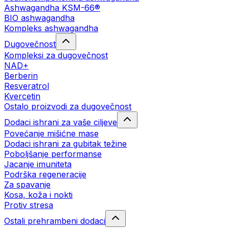
Ashwagandha KSM-66®
BIO ashwagandha
Kompleks ashwagandha
Dugovečnost
Kompleksi za dugovečnost
NAD+
Berberin
Resveratrol
Kvercetin
Ostalo proizvodi za dugovečnost
Dodaci ishrani za vaše ciljeve
Povećanje mišićne mase
Dodaci ishrani za gubitak težine
Poboljšanje performanse
Jacanje imuniteta
Podrška regeneracije
Za spavanje
Kosa, koža i nokti
Protiv stresa
Ostali prehrambeni dodaci