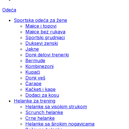
Odeća
Sportska odeća za žene
Majice i topovi
Majice bez rukava
Sportski grudnjaci
Duksevi zenski
Jakne
Donji delovi trenerki
Bermude
Kombinezoni
Kupaći
Donji veš
Čarape
Kačketi i kape
Dodaci za kosu
Helanke za trening
Helanke sa visokim strukom
Scrunch helanke
Crne helanke
Helanke sa širokim nogavicama