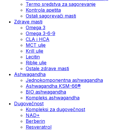
Termo sredstva za sagorevanje
Kontrola apetita
Ostali sagorevači masti
Zdrave masti
Omega 3
Omega 3-6-9
CLA i HCA
MCT ulje
Krill ulje
Lecitin
Riblje ulje
Ostale zdrave masti
Ashwagandha
Jednokomponentna ashwagandha
Ashwagandha KSM-66®
BIO ashwagandha
Kompleks ashwagandha
Dugovečnost
Kompleksi za dugovečnost
NAD+
Berberin
Resveratrol