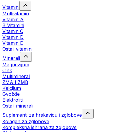
Vitamini
Multivitamin
Vitamin A
B Vitamini
Vitamin C
Vitamin D
Vitamin E
Ostali vitamini
Minerali
Magnezijum
Cink
Multimineral
ZMA I ZMB
Kalcijum
Gvožđe
Elektroliti
Ostali minerali
Suplementi za hrskavicu i zglobove
Kolagen za zglobove
Kompleksna ishrana za zglobove