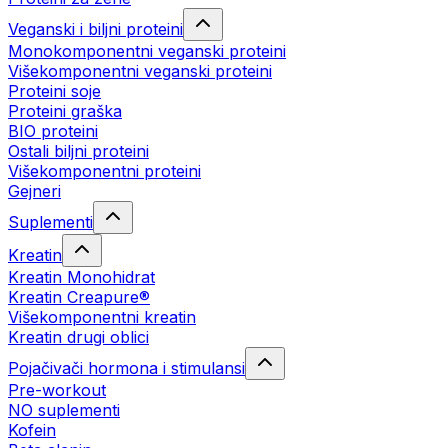
Veganski i biljni proteini
Monokomponentni veganski proteini
Višekomponentni veganski proteini
Proteini soje
Proteini graška
BIO proteini
Ostali biljni proteini
Višekomponentni proteini
Gejneri
Suplementi
Kreatin
Kreatin Monohidrat
Kreatin Creapure®
Višekomponentni kreatin
Kreatin drugi oblici
Pojačivači hormona i stimulansi
Pre-workout
NO suplementi
Kofein