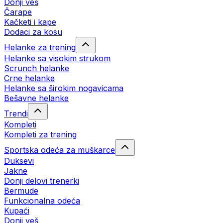
Donji veš
Čarape
Kačketi i kape
Dodaci za kosu
Helanke za trening
Helanke sa visokim strukom
Scrunch helanke
Crne helanke
Helanke sa širokim nogavicama
Bešavne helanke
Trendi
Kompleti
Kompleti za trening
Sportska odeća za muškarce
Duksevi
Jakne
Donji delovi trenerki
Bermude
Funkcionalna odeća
Kupaći
Donji veš