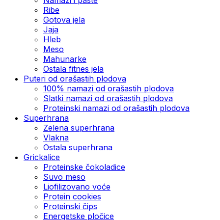
Ribe
Gotova jela
Јаја
Hleb
Meso
Mahunarke
Ostala fitnes jela
Puteri od orašastih plodova
100% namazi od orašastih plodova
Slatki namazi od orašastih plodova
Proteinski namazi od orašastih plodova
Superhrana
Zelena superhrana
Vlakna
Ostala superhrana
Grickalice
Proteinske čokoladice
Suvo meso
Liofilizovano voće
Protein cookies
Proteinski čips
Energetske pločice