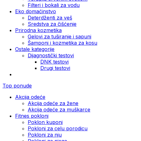
Filteri i bokali za vodu
Eko domaćinstvo
Deterdženti za veš
Sredstva za čišćenje
Prirodna kozmetika
Gelovi za tuširanje i sapuni
Šamponi i kozmetika za kosu
Ostale kategorije
Dijagnostički testovi
DNK testovi
Drugi testovi
Top ponude
Akcija odeće
Akcija odeće za žene
Akcija odeće za muškarce
Fitnes pokloni
Poklon kuponi
Pokloni za celu porodicu
Pokloni za nju
Pokloni za njega