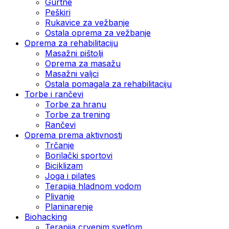
Gurtne
Peškiri
Rukavice za vežbanje
Ostala oprema za vežbanje
Oprema za rehabilitaciju
Masažni pištolji
Oprema za masažu
Masažni valjci
Ostala pomagala za rehabilitaciju
Torbe i rančevi
Torbe za hranu
Torbe za trening
Rančevi
Oprema prema aktivnosti
Trčanje
Borilački sportovi
Biciklizam
Joga i pilates
Terapija hladnom vodom
Plivanje
Planinarenje
Biohacking
Terapija crvenim svetlom