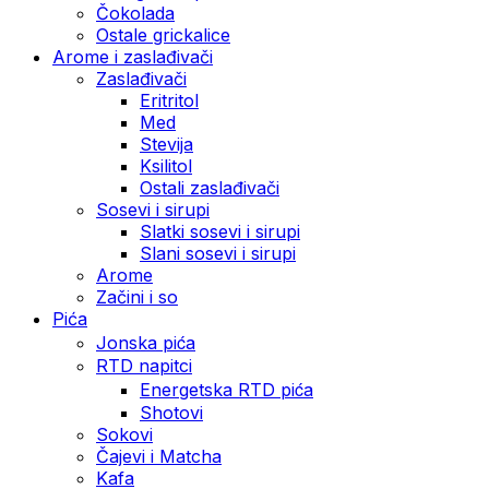
Čokolada
Ostale grickalice
Arome i zaslađivači
Zaslađivači
Eritritol
Med
Stevija
Ksilitol
Ostali zaslađivači
Sosevi i sirupi
Slatki sosevi i sirupi
Slani sosevi i sirupi
Arome
Začini i so
Pića
Jonska pića
RTD napitci
Energetska RTD pića
Shotovi
Sokovi
Čajevi i Matcha
Kafa