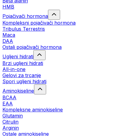
Beta alanin
HMB
Pojačivači hormona
Kompleksni pojačivači hormona
Tribulus Terrestris
Maca
DAA
Ostali pojačivači hormona
Ugljeni hidrati
Brzi ugljeni hidrati
All-in-one
Gelovi za trcanje
Spori ugljeni hidrati
Aminokiseline
BCAA
ЕАА
Kompleksne aminokiseline
Glutamin
Citrulin
Arginin
Ostale aminokiseline