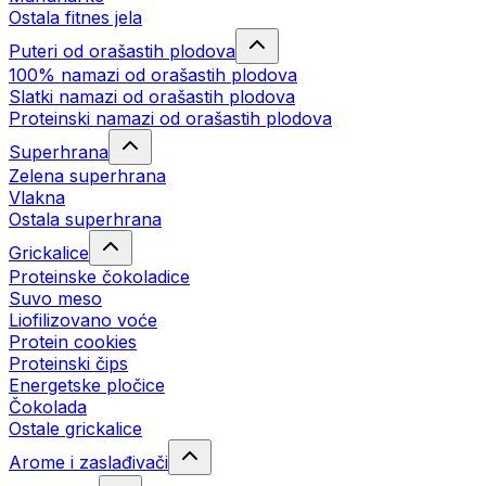
Ostala fitnes jela
Puteri od orašastih plodova
100% namazi od orašastih plodova
Slatki namazi od orašastih plodova
Proteinski namazi od orašastih plodova
Superhrana
Zelena superhrana
Vlakna
Ostala superhrana
Grickalice
Proteinske čokoladice
Suvo meso
Liofilizovano voće
Protein cookies
Proteinski čips
Energetske pločice
Čokolada
Ostale grickalice
Arome i zaslađivači