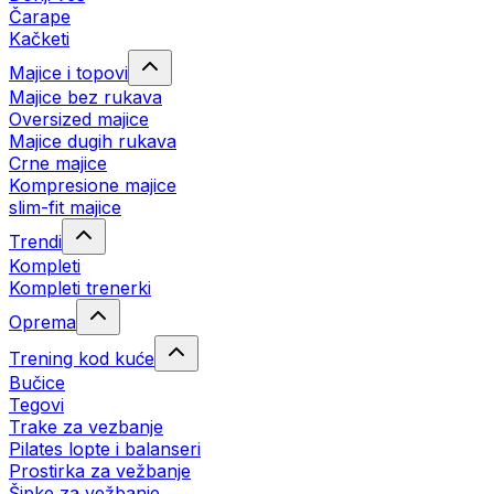
Čarape
Kačketi
Majice i topovi
Majice bez rukava
Oversized majice
Majice dugih rukava
Crne majice
Kompresione majice
slim-fit majice
Trendi
Kompleti
Kompleti trenerki
Oprema
Trening kod kuće
Bučice
Tegovi
Trake za vezbanje
Pilates lopte i balanseri
Prostirka za vežbanje
Šipke za vežbanje