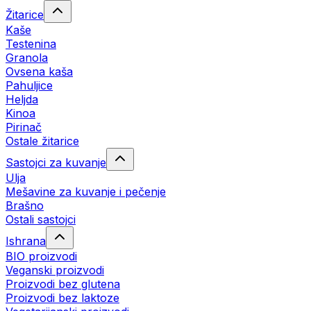
Žitarice
Kaše
Testenina
Granola
Ovsena kaša
Pahuljice
Heljda
Kinoa
Pirinač
Ostale žitarice
Sastojci za kuvanje
Ulja
Mešavine za kuvanje i pečenje
Brašno
Ostali sastojci
Ishrana
BIO proizvodi
Veganski proizvodi
Proizvodi bez glutena
Proizvodi bez laktoze