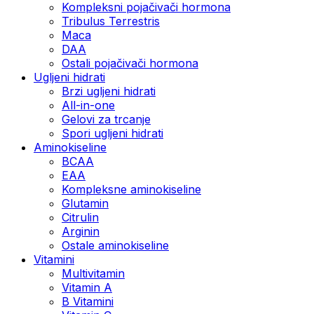
Kompleksni pojačivači hormona
Tribulus Terrestris
Maca
DAA
Ostali pojačivači hormona
Ugljeni hidrati
Brzi ugljeni hidrati
All-in-one
Gelovi za trcanje
Spori ugljeni hidrati
Aminokiseline
BCAA
ЕАА
Kompleksne aminokiseline
Glutamin
Citrulin
Arginin
Ostale aminokiseline
Vitamini
Multivitamin
Vitamin A
B Vitamini