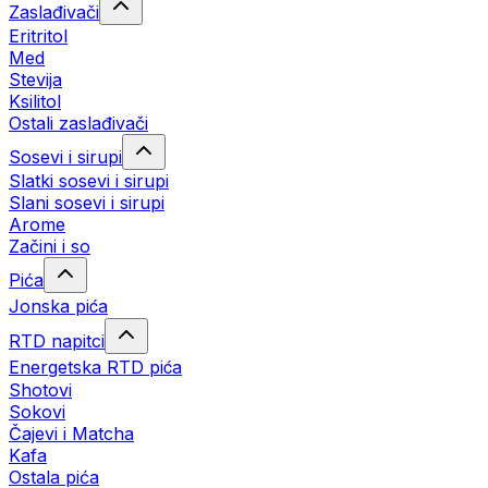
Zaslađivači
Eritritol
Med
Stevija
Ksilitol
Ostali zaslađivači
Sosevi i sirupi
Slatki sosevi i sirupi
Slani sosevi i sirupi
Arome
Začini i so
Pića
Jonska pića
RTD napitci
Energetska RTD pića
Shotovi
Sokovi
Čajevi i Matcha
Kafa
Ostala pića