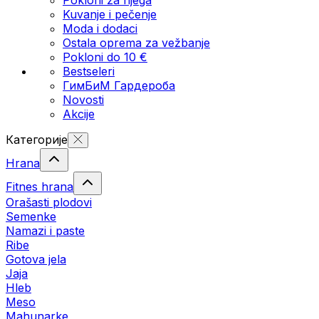
Kuvanje i pečenje
Moda i dodaci
Ostala oprema za vežbanje
Pokloni do 10 €
Bestseleri
ГимБиМ Гардeробa
Novosti
Akcije
Категорије
Hrana
Fitnes hrana
Orašasti plodovi
Semenke
Namazi i paste
Ribe
Gotova jela
Јаја
Hleb
Meso
Mahunarke