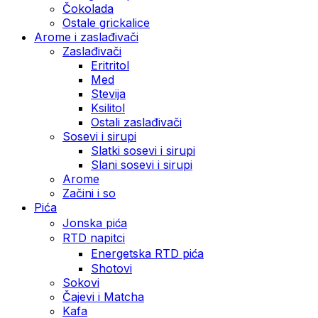
Čokolada
Ostale grickalice
Arome i zaslađivači
Zaslađivači
Eritritol
Med
Stevija
Ksilitol
Ostali zaslađivači
Sosevi i sirupi
Slatki sosevi i sirupi
Slani sosevi i sirupi
Arome
Začini i so
Pića
Jonska pića
RTD napitci
Energetska RTD pića
Shotovi
Sokovi
Čajevi i Matcha
Kafa