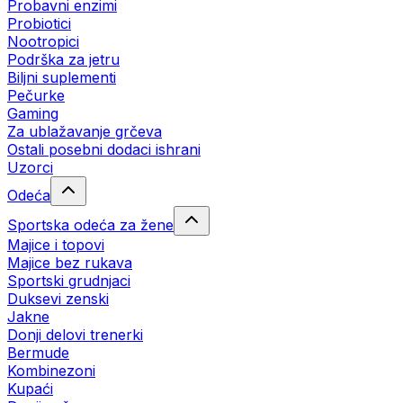
Probavni enzimi
Probiotici
Nootropici
Podrška za jetru
Biljni suplementi
Pečurke
Gaming
Za ublažavanje grčeva
Ostali posebni dodaci ishrani
Uzorci
Odeća
Sportska odeća za žene
Majice i topovi
Majice bez rukava
Sportski grudnjaci
Duksevi zenski
Jakne
Donji delovi trenerki
Bermude
Kombinezoni
Kupaći