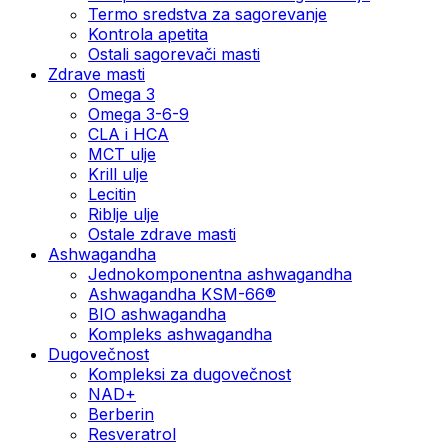
Termo sredstva za sagorevanje
Kontrola apetita
Ostali sagorevači masti
Zdrave masti
Omega 3
Omega 3-6-9
CLA i HCA
MCT ulje
Krill ulje
Lecitin
Riblje ulje
Ostale zdrave masti
Ashwagandha
Jednokomponentna ashwagandha
Ashwagandha KSM-66®
BIO ashwagandha
Kompleks ashwagandha
Dugovečnost
Kompleksi za dugovečnost
NAD+
Berberin
Resveratrol