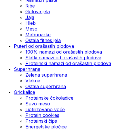
Ribe
Gotova jela
Јаја
Hleb
Meso
Mahunarke
Ostala fitnes jela
Puteri od orašastih plodova
100% namazi od orašastih plodova
Slatki namazi od orašastih plodova
Proteinski namazi od orašastih plodova
Superhrana
Zelena superhrana
Vlakna
Ostala superhrana
Grickalice
Proteinske čokoladice
Suvo meso
Liofilizovano voće
Protein cookies
Proteinski čips
Energetske pločice