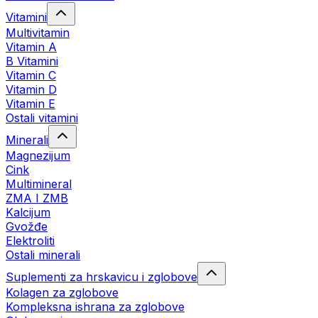
Vitamini
Multivitamin
Vitamin A
B Vitamini
Vitamin C
Vitamin D
Vitamin E
Ostali vitamini
Minerali
Magnezijum
Cink
Multimineral
ZMA I ZMB
Kalcijum
Gvožđe
Elektroliti
Ostali minerali
Suplementi za hrskavicu i zglobove
Kolagen za zglobove
Kompleksna ishrana za zglobove