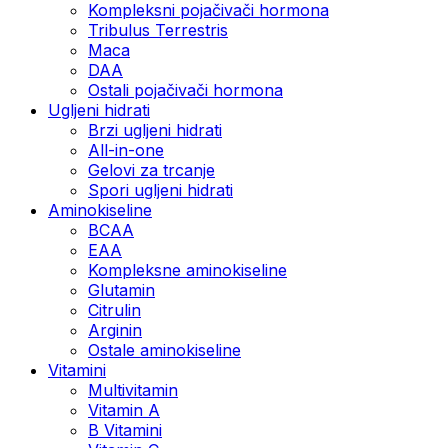
Kompleksni pojačivači hormona
Tribulus Terrestris
Maca
DAA
Ostali pojačivači hormona
Ugljeni hidrati
Brzi ugljeni hidrati
All-in-one
Gelovi za trcanje
Spori ugljeni hidrati
Aminokiseline
BCAA
ЕАА
Kompleksne aminokiseline
Glutamin
Citrulin
Arginin
Ostale aminokiseline
Vitamini
Multivitamin
Vitamin A
B Vitamini