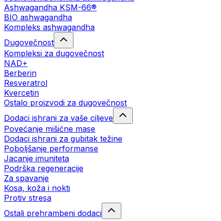
Ashwagandha KSM-66®
BIO ashwagandha
Kompleks ashwagandha
Dugovečnost
Kompleksi za dugovečnost
NAD+
Berberin
Resveratrol
Kvercetin
Ostalo proizvodi za dugovečnost
Dodaci ishrani za vaše ciljeve
Povećanje mišićne mase
Dodaci ishrani za gubitak težine
Poboljšanje performanse
Jacanje imuniteta
Podrška regeneracije
Za spavanje
Kosa, koža i nokti
Protiv stresa
Ostali prehrambeni dodaci