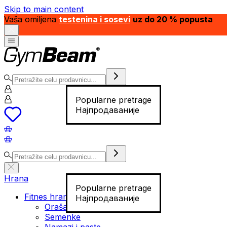
Skip to main content
Vaša omiljena
testenina i sosevi
uz do 20 % popusta
Popularne pretrage
Најпродаваније
Hrana
Popularne pretrage
Fitnes hrana
Најпродаваније
Orašasti plodovi
Semenke
Namazi i paste