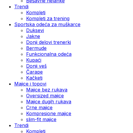
Bešavne helanke
Trendi
Kompleti
Kompleti za trening
Sportska odeća za muškarce
Duksevi
Jakne
Donji delovi trenerki
Bermude
Funkcionalna odeća
Kupaći
Donji veš
Čarape
Kačketi
Majice i topovi
Majice bez rukava
Oversized majice
Majice dugih rukava
Crne majice
Kompresione majice
slim-fit majice
Trendi
Kompleti