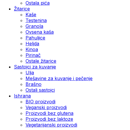
Ostala pića
Žitarice
Kaše
Testenina
Granola
Ovsena kaša
Pahuljice
Heljda
Kinoa
Pirinač
Ostale žitarice
Sastojci za kuvanje
Ulja
Mešavine za kuvanje i pečenje
Brašno
Ostali sastojci
Ishrana
BIO proizvodi
Veganski proizvodi
Proizvodi bez glutena
Proizvodi bez laktoze
Vegetarijanski proizvodi