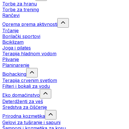
Torbe za hranu
Torbe za trening
Rančevi
Oprema prema aktivnosti
Trčanje
Borilački sportovi
Biciklizam
Joga i pilates
Terapija hladnom vodom
Plivanje
Planinarenje
Biohacking
Terapija crvenim svetlom
Filteri i bokali za vodu
Eko domaćinstvo
Deterdženti za veš
Sredstva za čišćenje
Prirodna kozmetika
Gelovi za tuširanje i sapuni
Šamponi i kozmetika za kosu