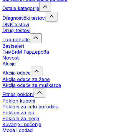
Ostale kategorije
Dijagnostički testovi
DNK testovi
Drugi testovi
Top ponude
Bestseleri
ГимБиМ Гардeробa
Novosti
Akcije
Akcija odeće
Akcija odeće za žene
Akcija odeće za muškarce
Fitnes pokloni
Poklon kuponi
Pokloni za celu porodicu
Pokloni za nju
Pokloni za njega
Kuvanje i pečenje
Moda i dodaci