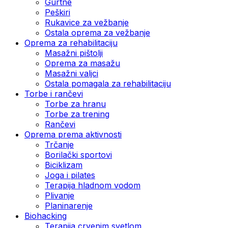
Gurtne
Peškiri
Rukavice za vežbanje
Ostala oprema za vežbanje
Oprema za rehabilitaciju
Masažni pištolji
Oprema za masažu
Masažni valjci
Ostala pomagala za rehabilitaciju
Torbe i rančevi
Torbe za hranu
Torbe za trening
Rančevi
Oprema prema aktivnosti
Trčanje
Borilački sportovi
Biciklizam
Joga i pilates
Terapija hladnom vodom
Plivanje
Planinarenje
Biohacking
Terapija crvenim svetlom