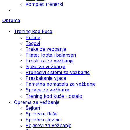
Kompleti trenerki
Oprema
Trening kod kuće
Bučice
Tegovi
Trake za vezbanje
Pilates lopte i balanseri
Prostirka za vežbanje
Šipke za vežbanje
Prenosivi sistemi za vežbanje
Preskakanje vijace
Pametna pomagala za vežbanje
Sprave za vežbanje
Trening kod kuće - ostalo
Oprema za vežbanje
Šejkeri
Sportske flaše
Sportski steznici
Pojasevi za vežbanje