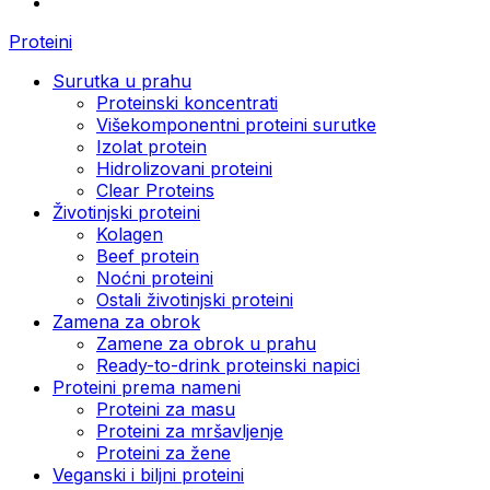
Proteini
Surutka u prahu
Proteinski koncentrati
Višekomponentni proteini surutke
Izolat protein
Hidrolizovani proteini
Clear Proteins
Životinjski proteini
Kolagen
Beef protein
Noćni proteini
Ostali životinjski proteini
Zamena za obrok
Zamene za obrok u prahu
Ready-to-drink proteinski napici
Proteini prema nameni
Proteini za masu
Proteini za mršavljenje
Proteini za žene
Veganski i biljni proteini