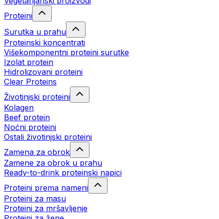
Vegetarijanski proizvodi
Proteini
Surutka u prahu
Proteinski koncentrati
Višekomponentni proteini surutke
Izolat protein
Hidrolizovani proteini
Clear Proteins
Životinjski proteini
Kolagen
Beef protein
Noćni proteini
Ostali životinjski proteini
Zamena za obrok
Zamene za obrok u prahu
Ready-to-drink proteinski napici
Proteini prema nameni
Proteini za masu
Proteini za mršavljenje
Proteini za žene