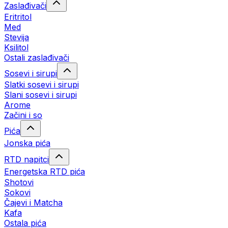
Zaslađivači
Eritritol
Med
Stevija
Ksilitol
Ostali zaslađivači
Sosevi i sirupi
Slatki sosevi i sirupi
Slani sosevi i sirupi
Arome
Začini i so
Pića
Jonska pića
RTD napitci
Energetska RTD pića
Shotovi
Sokovi
Čajevi i Matcha
Kafa
Ostala pića