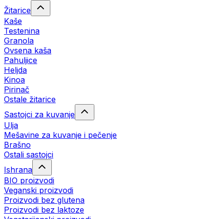
Žitarice
Kaše
Testenina
Granola
Ovsena kaša
Pahuljice
Heljda
Kinoa
Pirinač
Ostale žitarice
Sastojci za kuvanje
Ulja
Mešavine za kuvanje i pečenje
Brašno
Ostali sastojci
Ishrana
BIO proizvodi
Veganski proizvodi
Proizvodi bez glutena
Proizvodi bez laktoze