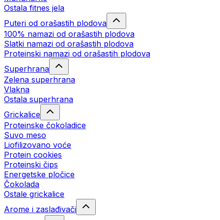
Ostala fitnes jela
Puteri od orašastih plodova
100% namazi od orašastih plodova
Slatki namazi od orašastih plodova
Proteinski namazi od orašastih plodova
Superhrana
Zelena superhrana
Vlakna
Ostala superhrana
Grickalice
Proteinske čokoladice
Suvo meso
Liofilizovano voće
Protein cookies
Proteinski čips
Energetske pločice
Čokolada
Ostale grickalice
Arome i zaslađivači