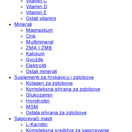
Vitamin C
Vitamin D
Vitamin E
Ostali vitamini
Minerali
Magnezijum
Cink
Multimineral
ZMA I ZMB
Kalcijum
Gvožđe
Elektroliti
Ostali minerali
Suplementi za hrskavicu i zglobove
Kolagen za zglobove
Kompleksna ishrana za zglobove
Glukozamin
Hondroitin
MSM
Ostala ishrana za zglobove
Sagorevači masti
L-Karnitin
Kompleksna sredstva za sagorevanje