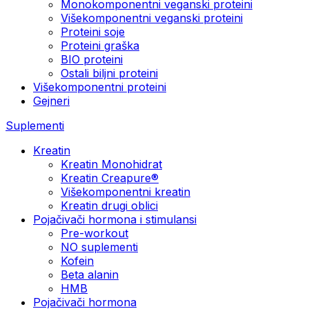
Monokomponentni veganski proteini
Višekomponentni veganski proteini
Proteini soje
Proteini graška
BIO proteini
Ostali biljni proteini
Višekomponentni proteini
Gejneri
Suplementi
Kreatin
Kreatin Monohidrat
Kreatin Creapure®
Višekomponentni kreatin
Kreatin drugi oblici
Pojačivači hormona i stimulansi
Pre-workout
NO suplementi
Kofein
Beta alanin
HMB
Pojačivači hormona