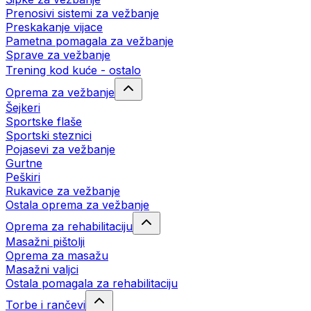
Prenosivi sistemi za vežbanje
Preskakanje vijace
Pametna pomagala za vežbanje
Sprave za vežbanje
Trening kod kuće - ostalo
Oprema za vežbanje
Šejkeri
Sportske flaše
Sportski steznici
Pojasevi za vežbanje
Gurtne
Peškiri
Rukavice za vežbanje
Ostala oprema za vežbanje
Oprema za rehabilitaciju
Masažni pištolji
Oprema za masažu
Masažni valjci
Ostala pomagala za rehabilitaciju
Torbe i rančevi