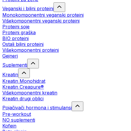
Veganski i biljni proteini
Monokomponentni veganski proteini
Višekomponentni veganski proteini
Proteini soje
Proteini graška
BIO proteini
Ostali biljni proteini
Višekomponentni proteini
Gejneri
Suplementi
Kreatin
Kreatin Monohidrat
Kreatin Creapure®
Višekomponentni kreatin
Kreatin drugi oblici
Pojačivači hormona i stimulansi
Pre-workout
NO suplementi
Kofein