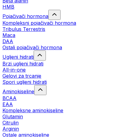
Beta alanin
HMB
Pojačivači hormona
Kompleksni pojačivači hormona
Tribulus Terrestris
Maca
DAA
Ostali pojačivači hormona
Ugljeni hidrati
Brzi ugljeni hidrati
All-in-one
Gelovi za trcanje
Spori ugljeni hidrati
Aminokiseline
BCAA
ЕАА
Kompleksne aminokiseline
Glutamin
Citrulin
Arginin
Ostale aminokiseline