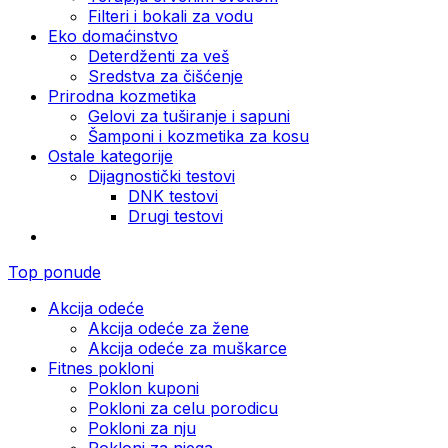
Filteri i bokali za vodu
Eko domaćinstvo
Deterdženti za veš
Sredstva za čišćenje
Prirodna kozmetika
Gelovi za tuširanje i sapuni
Šamponi i kozmetika za kosu
Ostale kategorije
Dijagnostički testovi
DNK testovi
Drugi testovi
Top ponude
Akcija odeće
Akcija odeće za žene
Akcija odeće za muškarce
Fitnes pokloni
Poklon kuponi
Pokloni za celu porodicu
Pokloni za nju
Pokloni za njega