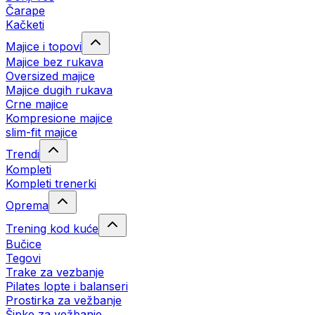
Čarape
Kačketi
Majice i topovi
Majice bez rukava
Oversized majice
Majice dugih rukava
Crne majice
Kompresione majice
slim-fit majice
Trendi
Kompleti
Kompleti trenerki
Oprema
Trening kod kuće
Bučice
Tegovi
Trake za vezbanje
Pilates lopte i balanseri
Prostirka za vežbanje
Šipke za vežbanje