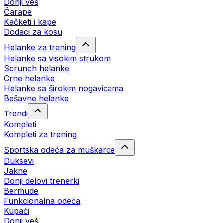
Donji veš
Čarape
Kačketi i kape
Dodaci za kosu
Helanke za trening
Helanke sa visokim strukom
Scrunch helanke
Crne helanke
Helanke sa širokim nogavicama
Bešavne helanke
Trendi
Kompleti
Kompleti za trening
Sportska odeća za muškarce
Duksevi
Jakne
Donji delovi trenerki
Bermude
Funkcionalna odeća
Kupaći
Donji veš