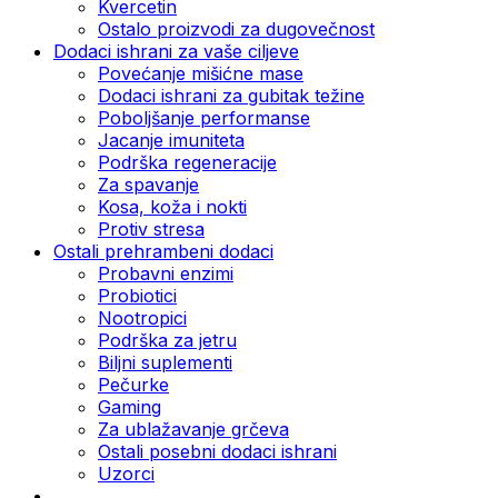
Kvercetin
Ostalo proizvodi za dugovečnost
Dodaci ishrani za vaše ciljeve
Povećanje mišićne mase
Dodaci ishrani za gubitak težine
Poboljšanje performanse
Jacanje imuniteta
Podrška regeneracije
Za spavanje
Kosa, koža i nokti
Protiv stresa
Ostali prehrambeni dodaci
Probavni enzimi
Probiotici
Nootropici
Podrška za jetru
Biljni suplementi
Pečurke
Gaming
Za ublažavanje grčeva
Ostali posebni dodaci ishrani
Uzorci