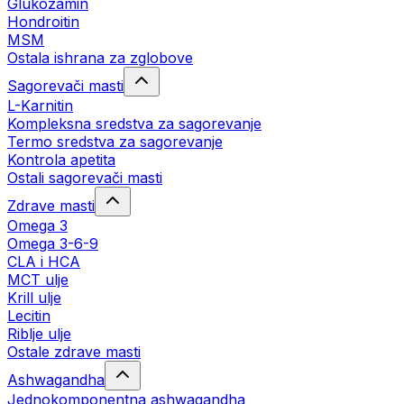
Glukozamin
Hondroitin
MSM
Ostala ishrana za zglobove
Sagorevači masti
L-Karnitin
Kompleksna sredstva za sagorevanje
Termo sredstva za sagorevanje
Kontrola apetita
Ostali sagorevači masti
Zdrave masti
Omega 3
Omega 3-6-9
CLA i HCA
MCT ulje
Krill ulje
Lecitin
Riblje ulje
Ostale zdrave masti
Ashwagandha
Jednokomponentna ashwagandha