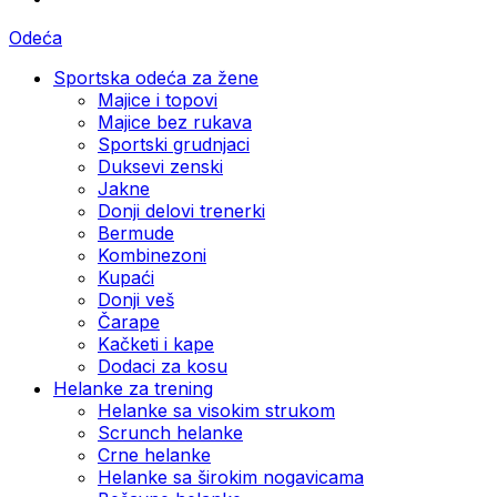
Odeća
Sportska odeća za žene
Majice i topovi
Majice bez rukava
Sportski grudnjaci
Duksevi zenski
Jakne
Donji delovi trenerki
Bermude
Kombinezoni
Kupaći
Donji veš
Čarape
Kačketi i kape
Dodaci za kosu
Helanke za trening
Helanke sa visokim strukom
Scrunch helanke
Crne helanke
Helanke sa širokim nogavicama