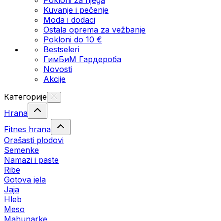
Kuvanje i pečenje
Moda i dodaci
Ostala oprema za vežbanje
Pokloni do 10 €
Bestseleri
ГимБиМ Гардeробa
Novosti
Akcije
Категорије
Hrana
Fitnes hrana
Orašasti plodovi
Semenke
Namazi i paste
Ribe
Gotova jela
Јаја
Hleb
Meso
Mahunarke