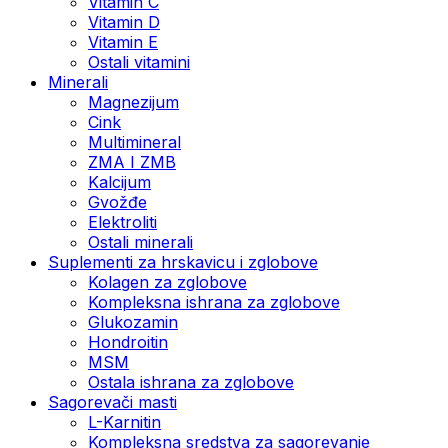
Vitamin C
Vitamin D
Vitamin E
Ostali vitamini
Minerali
Magnezijum
Cink
Multimineral
ZMA I ZMB
Kalcijum
Gvožđe
Elektroliti
Ostali minerali
Suplementi za hrskavicu i zglobove
Kolagen za zglobove
Kompleksna ishrana za zglobove
Glukozamin
Hondroitin
MSM
Ostala ishrana za zglobove
Sagorevači masti
L-Karnitin
Kompleksna sredstva za sagorevanje