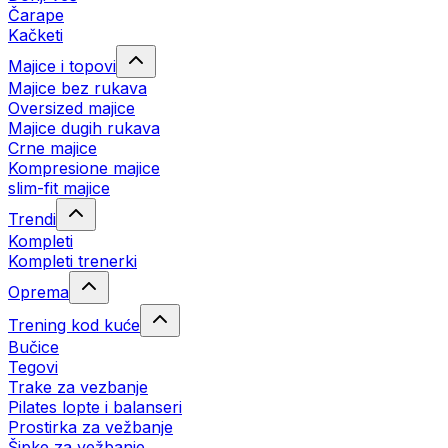
Čarape
Kačketi
Majice i topovi
Majice bez rukava
Oversized majice
Majice dugih rukava
Crne majice
Kompresione majice
slim-fit majice
Trendi
Kompleti
Kompleti trenerki
Oprema
Trening kod kuće
Bučice
Tegovi
Trake za vezbanje
Pilates lopte i balanseri
Prostirka za vežbanje
Šipke za vežbanje