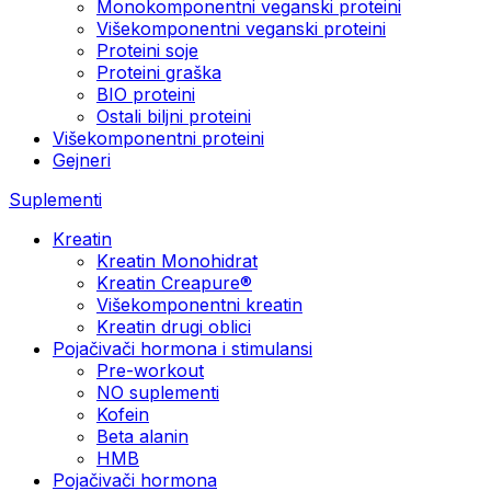
Monokomponentni veganski proteini
Višekomponentni veganski proteini
Proteini soje
Proteini graška
BIO proteini
Ostali biljni proteini
Višekomponentni proteini
Gejneri
Suplementi
Kreatin
Kreatin Monohidrat
Kreatin Creapure®
Višekomponentni kreatin
Kreatin drugi oblici
Pojačivači hormona i stimulansi
Pre-workout
NO suplementi
Kofein
Beta alanin
HMB
Pojačivači hormona