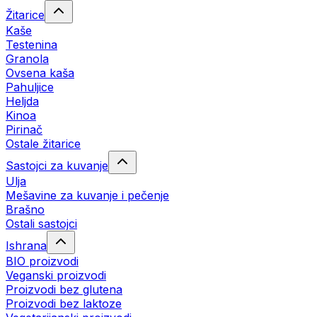
Žitarice
Kaše
Testenina
Granola
Ovsena kaša
Pahuljice
Heljda
Kinoa
Pirinač
Ostale žitarice
Sastojci za kuvanje
Ulja
Mešavine za kuvanje i pečenje
Brašno
Ostali sastojci
Ishrana
BIO proizvodi
Veganski proizvodi
Proizvodi bez glutena
Proizvodi bez laktoze