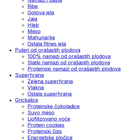
Ribe
Gotova jela
Јаја
Hleb
Meso
Mahunarke
Ostala fitnes jela
Puteri od orašastih plodova
100% namazi od orašastih plodova
Slatki namazi od orašastih plodova
Proteinski namazi od orašastih plodova
Superhrana
Zelena superhrana
Vlakna
Ostala superhrana
Grickalice
Proteinske čokoladice
Suvo meso
Liofilizovano voće
Protein cookies
Proteinski čips
Energetske pločice