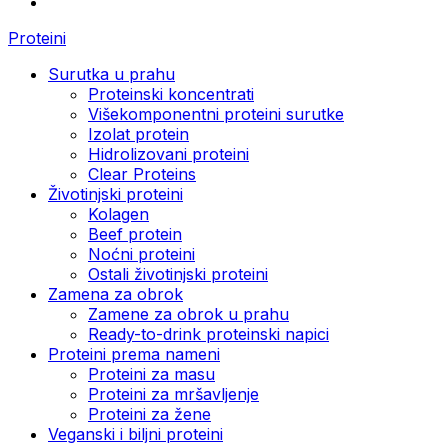
Proteini
Surutka u prahu
Proteinski koncentrati
Višekomponentni proteini surutke
Izolat protein
Hidrolizovani proteini
Clear Proteins
Životinjski proteini
Kolagen
Beef protein
Noćni proteini
Ostali životinjski proteini
Zamena za obrok
Zamene za obrok u prahu
Ready-to-drink proteinski napici
Proteini prema nameni
Proteini za masu
Proteini za mršavljenje
Proteini za žene
Veganski i biljni proteini