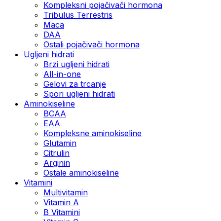
Kompleksni pojačivači hormona
Tribulus Terrestris
Maca
DAA
Ostali pojačivači hormona
Ugljeni hidrati
Brzi ugljeni hidrati
All-in-one
Gelovi za trcanje
Spori ugljeni hidrati
Aminokiseline
BCAA
ЕАА
Kompleksne aminokiseline
Glutamin
Citrulin
Arginin
Ostale aminokiseline
Vitamini
Multivitamin
Vitamin A
B Vitamini