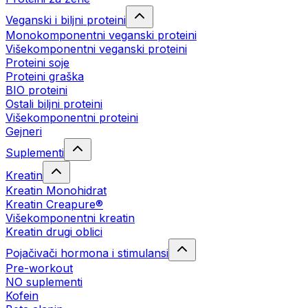
Veganski i biljni proteini
Monokomponentni veganski proteini
Višekomponentni veganski proteini
Proteini soje
Proteini graška
BIO proteini
Ostali biljni proteini
Višekomponentni proteini
Gejneri
Suplementi
Kreatin
Kreatin Monohidrat
Kreatin Creapure®
Višekomponentni kreatin
Kreatin drugi oblici
Pojačivači hormona i stimulansi
Pre-workout
NO suplementi
Kofein