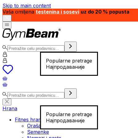
Skip to main content
Vaša omiljena
testenina i sosevi
uz do 20 % popusta
Popularne pretrage
Најпродаваније
Hrana
Popularne pretrage
Fitnes hrana
Најпродаваније
Orašasti plodovi
Semenke
Namazi i paste