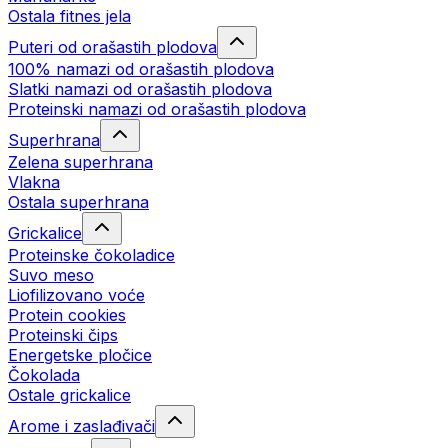
Ostala fitnes jela
Puteri od orašastih plodova
100% namazi od orašastih plodova
Slatki namazi od orašastih plodova
Proteinski namazi od orašastih plodova
Superhrana
Zelena superhrana
Vlakna
Ostala superhrana
Grickalice
Proteinske čokoladice
Suvo meso
Liofilizovano voće
Protein cookies
Proteinski čips
Energetske pločice
Čokolada
Ostale grickalice
Arome i zaslađivači