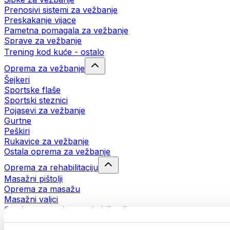
Prenosivi sistemi za vežbanje
Preskakanje vijace
Pametna pomagala za vežbanje
Sprave za vežbanje
Trening kod kuće - ostalo
Oprema za vežbanje
Šejkeri
Sportske flaše
Sportski steznici
Pojasevi za vežbanje
Gurtne
Peškiri
Rukavice za vežbanje
Ostala oprema za vežbanje
Oprema za rehabilitaciju
Masažni pištolji
Oprema za masažu
Masažni valjci
Ostala pomagala za rehabilitaciju
Torbe i rančevi