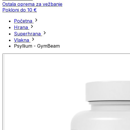
Ostala oprema za vežbanje
Pokloni do 10 €
Početna
Hrana
Superhrana
Vlakna
Psyllium - GymBeam