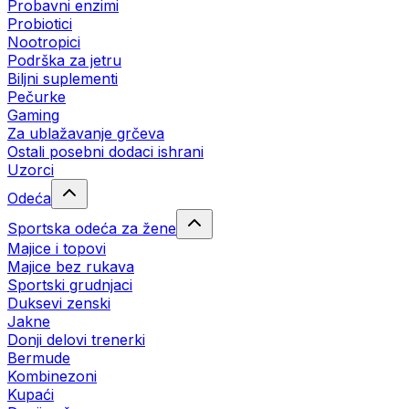
Probavni enzimi
Probiotici
Nootropici
Podrška za jetru
Biljni suplementi
Pečurke
Gaming
Za ublažavanje grčeva
Ostali posebni dodaci ishrani
Uzorci
Odeća
Sportska odeća za žene
Majice i topovi
Majice bez rukava
Sportski grudnjaci
Duksevi zenski
Jakne
Donji delovi trenerki
Bermude
Kombinezoni
Kupaći