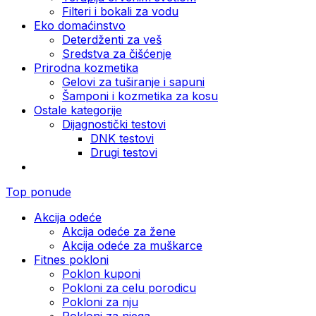
Filteri i bokali za vodu
Eko domaćinstvo
Deterdženti za veš
Sredstva za čišćenje
Prirodna kozmetika
Gelovi za tuširanje i sapuni
Šamponi i kozmetika za kosu
Ostale kategorije
Dijagnostički testovi
DNK testovi
Drugi testovi
Top ponude
Akcija odeće
Akcija odeće za žene
Akcija odeće za muškarce
Fitnes pokloni
Poklon kuponi
Pokloni za celu porodicu
Pokloni za nju
Pokloni za njega