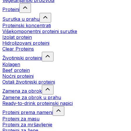
Vegetarijanski proizvodi
Proteini
Surutka u prahu
Proteinski koncentrati
Višekomponentni proteini surutke
Izolat protein
Hidrolizovani proteini
Clear Proteins
Životinjski proteini
Kolagen
Beef protein
Noćni proteini
Ostali životinjski proteini
Zamena za obrok
Zamene za obrok u prahu
Ready-to-drink proteinski napici
Proteini prema nameni
Proteini za masu
Proteini za mršavljenje
Proteini za žene