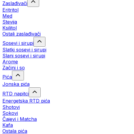
Zaslađivači
Eritritol
Med
Stevija
Ksilitol
Ostali zaslađivači
Sosevi i sirupi
Slatki sosevi i sirupi
Slani sosevi i sirupi
Arome
Začini i so
Pića
Jonska pića
RTD napitci
Energetska RTD pića
Shotovi
Sokovi
Čajevi i Matcha
Kafa
Ostala pića