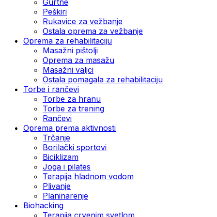
Gurtne
Peškiri
Rukavice za vežbanje
Ostala oprema za vežbanje
Oprema za rehabilitaciju
Masažni pištolji
Oprema za masažu
Masažni valjci
Ostala pomagala za rehabilitaciju
Torbe i rančevi
Torbe za hranu
Torbe za trening
Rančevi
Oprema prema aktivnosti
Trčanje
Borilački sportovi
Biciklizam
Joga i pilates
Terapija hladnom vodom
Plivanje
Planinarenje
Biohacking
Terapija crvenim svetlom