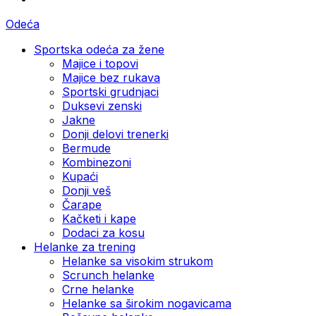
Odeća
Sportska odeća za žene
Majice i topovi
Majice bez rukava
Sportski grudnjaci
Duksevi zenski
Jakne
Donji delovi trenerki
Bermude
Kombinezoni
Kupaći
Donji veš
Čarape
Kačketi i kape
Dodaci za kosu
Helanke za trening
Helanke sa visokim strukom
Scrunch helanke
Crne helanke
Helanke sa širokim nogavicama