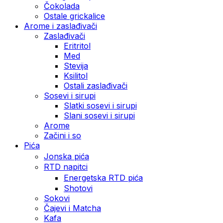
Čokolada
Ostale grickalice
Arome i zaslađivači
Zaslađivači
Eritritol
Med
Stevija
Ksilitol
Ostali zaslađivači
Sosevi i sirupi
Slatki sosevi i sirupi
Slani sosevi i sirupi
Arome
Začini i so
Pića
Jonska pića
RTD napitci
Energetska RTD pića
Shotovi
Sokovi
Čajevi i Matcha
Kafa