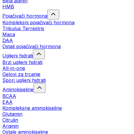
Beta alanin
HMB
Pojačivači hormona
Kompleksni pojačivači hormona
Tribulus Terrestris
Maca
DAA
Ostali pojačivači hormona
Ugljeni hidrati
Brzi ugljeni hidrati
All-in-one
Gelovi za trcanje
Spori ugljeni hidrati
Aminokiseline
BCAA
ЕАА
Kompleksne aminokiseline
Glutamin
Citrulin
Arginin
Ostale aminokiseline