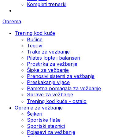
Kompleti trenerki
Oprema
Trening kod kuće
Bučice
Tegovi
Trake za vezbanje
Pilates lopte i balanseri
Prostirka za vežbanje
Šipke za vežbanje
Prenosivi sistemi za vežbanje
Preskakanje vijace
Pametna pomagala za vežbanje
Sprave za vežbanje
Trening kod kuće - ostalo
Oprema za vežbanje
Šejkeri
Sportske flaše
Sportski steznici
Pojasevi za vežbanje