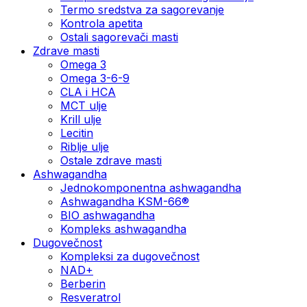
Termo sredstva za sagorevanje
Kontrola apetita
Ostali sagorevači masti
Zdrave masti
Omega 3
Omega 3-6-9
CLA i HCA
MCT ulje
Krill ulje
Lecitin
Riblje ulje
Ostale zdrave masti
Ashwagandha
Jednokomponentna ashwagandha
Ashwagandha KSM-66®
BIO ashwagandha
Kompleks ashwagandha
Dugovečnost
Kompleksi za dugovečnost
NAD+
Berberin
Resveratrol