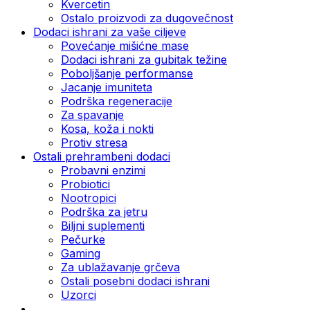
Kvercetin
Ostalo proizvodi za dugovečnost
Dodaci ishrani za vaše ciljeve
Povećanje mišićne mase
Dodaci ishrani za gubitak težine
Poboljšanje performanse
Jacanje imuniteta
Podrška regeneracije
Za spavanje
Kosa, koža i nokti
Protiv stresa
Ostali prehrambeni dodaci
Probavni enzimi
Probiotici
Nootropici
Podrška za jetru
Biljni suplementi
Pečurke
Gaming
Za ublažavanje grčeva
Ostali posebni dodaci ishrani
Uzorci