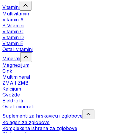
Vitamini
Multivitamin
Vitamin A
B Vitamini
Vitamin C
Vitamin D
Vitamin E
Ostali vitamini
Minerali
Magnezijum
Cink
Multimineral
ZMA I ZMB
Kalcijum
Gvožđe
Elektroliti
Ostali minerali
Suplementi za hrskavicu i zglobove
Kolagen za zglobove
Kompleksna ishrana za zglobove