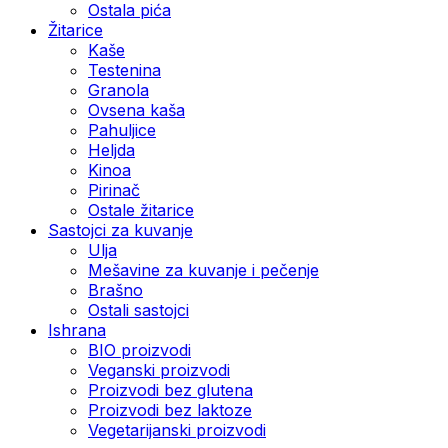
Ostala pića
Žitarice
Kaše
Testenina
Granola
Ovsena kaša
Pahuljice
Heljda
Kinoa
Pirinač
Ostale žitarice
Sastojci za kuvanje
Ulja
Mešavine za kuvanje i pečenje
Brašno
Ostali sastojci
Ishrana
BIO proizvodi
Veganski proizvodi
Proizvodi bez glutena
Proizvodi bez laktoze
Vegetarijanski proizvodi