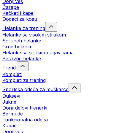
Donji veš
Čarape
Kačketi i kape
Dodaci za kosu
Helanke za trening
Helanke sa visokim strukom
Scrunch helanke
Crne helanke
Helanke sa širokim nogavicama
Bešavne helanke
Trendi
Kompleti
Kompleti za trening
Sportska odeća za muškarce
Duksevi
Jakne
Donji delovi trenerki
Bermude
Funkcionalna odeća
Kupaći
Donji veš