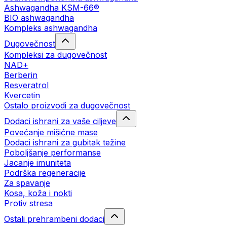
Ashwagandha KSM-66®
BIO ashwagandha
Kompleks ashwagandha
Dugovečnost
Kompleksi za dugovečnost
NAD+
Berberin
Resveratrol
Kvercetin
Ostalo proizvodi za dugovečnost
Dodaci ishrani za vaše ciljeve
Povećanje mišićne mase
Dodaci ishrani za gubitak težine
Poboljšanje performanse
Jacanje imuniteta
Podrška regeneracije
Za spavanje
Kosa, koža i nokti
Protiv stresa
Ostali prehrambeni dodaci