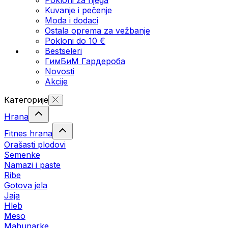
Kuvanje i pečenje
Moda i dodaci
Ostala oprema za vežbanje
Pokloni do 10 €
Bestseleri
ГимБиМ Гардeробa
Novosti
Akcije
Категорије
Hrana
Fitnes hrana
Orašasti plodovi
Semenke
Namazi i paste
Ribe
Gotova jela
Јаја
Hleb
Meso
Mahunarke