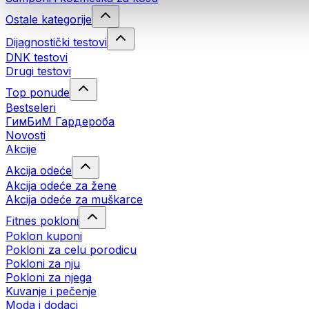
Ostale kategorije
Dijagnostički testovi
DNK testovi
Drugi testovi
Top ponude
Bestseleri
ГимБиМ Гардeробa
Novosti
Akcije
Akcija odeće
Akcija odeće za žene
Akcija odeće za muškarce
Fitnes pokloni
Poklon kuponi
Pokloni za celu porodicu
Pokloni za nju
Pokloni za njega
Kuvanje i pečenje
Moda i dodaci