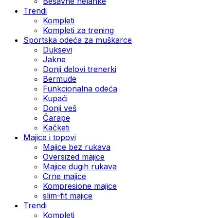
Bešavne helanke
Trendi
Kompleti
Kompleti za trening
Sportska odeća za muškarce
Duksevi
Jakne
Donji delovi trenerki
Bermude
Funkcionalna odeća
Kupaći
Donji veš
Čarape
Kačketi
Majice i topovi
Majice bez rukava
Oversized majice
Majice dugih rukava
Crne majice
Kompresione majice
slim-fit majice
Trendi
Kompleti