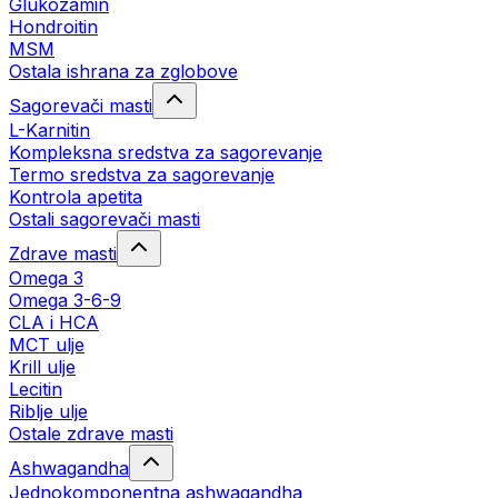
Glukozamin
Hondroitin
MSM
Ostala ishrana za zglobove
Sagorevači masti
L-Karnitin
Kompleksna sredstva za sagorevanje
Termo sredstva za sagorevanje
Kontrola apetita
Ostali sagorevači masti
Zdrave masti
Omega 3
Omega 3-6-9
CLA i HCA
MCT ulje
Krill ulje
Lecitin
Riblje ulje
Ostale zdrave masti
Ashwagandha
Jednokomponentna ashwagandha