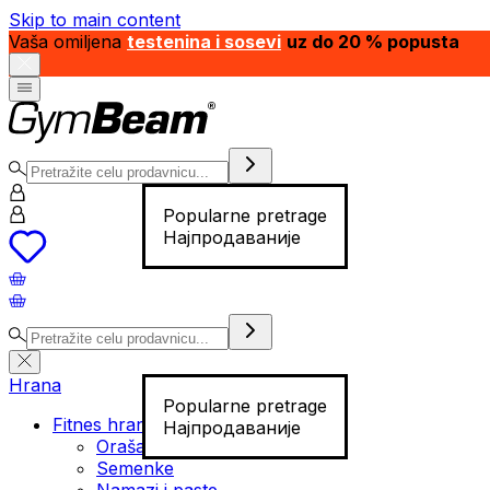
Skip to main content
Vaša omiljena
testenina i sosevi
uz do 20 % popusta
Popularne pretrage
Најпродаваније
Hrana
Popularne pretrage
Fitnes hrana
Најпродаваније
Orašasti plodovi
Semenke
Namazi i paste