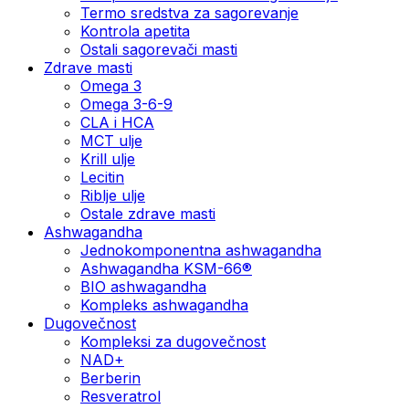
Termo sredstva za sagorevanje
Kontrola apetita
Ostali sagorevači masti
Zdrave masti
Omega 3
Omega 3-6-9
CLA i HCA
MCT ulje
Krill ulje
Lecitin
Riblje ulje
Ostale zdrave masti
Ashwagandha
Jednokomponentna ashwagandha
Ashwagandha KSM-66®
BIO ashwagandha
Kompleks ashwagandha
Dugovečnost
Kompleksi za dugovečnost
NAD+
Berberin
Resveratrol