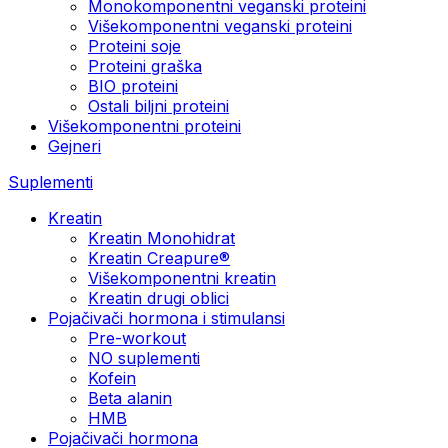
Monokomponentni veganski proteini
Višekomponentni veganski proteini
Proteini soje
Proteini graška
BIO proteini
Ostali biljni proteini
Višekomponentni proteini
Gejneri
Suplementi
Kreatin
Kreatin Monohidrat
Kreatin Creapure®
Višekomponentni kreatin
Kreatin drugi oblici
Pojačivači hormona i stimulansi
Pre-workout
NO suplementi
Kofein
Beta alanin
HMB
Pojačivači hormona