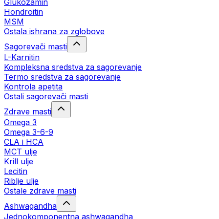
Glukozamin
Hondroitin
MSM
Ostala ishrana za zglobove
Sagorevači masti
L-Karnitin
Kompleksna sredstva za sagorevanje
Termo sredstva za sagorevanje
Kontrola apetita
Ostali sagorevači masti
Zdrave masti
Omega 3
Omega 3-6-9
CLA i HCA
MCT ulje
Krill ulje
Lecitin
Riblje ulje
Ostale zdrave masti
Ashwagandha
Jednokomponentna ashwagandha