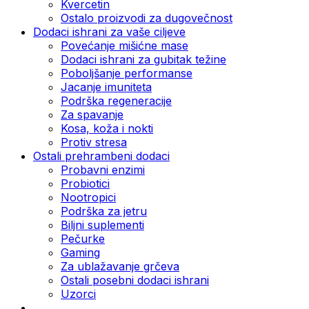
Kvercetin
Ostalo proizvodi za dugovečnost
Dodaci ishrani za vaše ciljeve
Povećanje mišićne mase
Dodaci ishrani za gubitak težine
Poboljšanje performanse
Jacanje imuniteta
Podrška regeneracije
Za spavanje
Kosa, koža i nokti
Protiv stresa
Ostali prehrambeni dodaci
Probavni enzimi
Probiotici
Nootropici
Podrška za jetru
Biljni suplementi
Pečurke
Gaming
Za ublažavanje grčeva
Ostali posebni dodaci ishrani
Uzorci