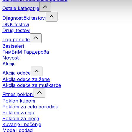
Ostale kategorije
Dijagnostički testovi
DNK testovi
Drugi testovi
Top ponude
Bestseleri
ГимБиМ Гардeробa
Novosti
Akcije
Akcija odeće
Akcija odeće za žene
Akcija odeće za muškarce
Fitnes pokloni
Poklon kuponi
Pokloni za celu porodicu
Pokloni za nju
Pokloni za njega
Kuvanje i pečenje
Moda i dodaci