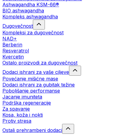
Ashwagandha KSM-66®
BIO ashwagandha
Kompleks ashwagandha
Dugovečnost
Kompleksi za dugovečnost
NAD+
Berberin
Resveratrol
Kvercetin
Ostalo proizvodi za dugovečnost
Dodaci ishrani za vaše ciljeve
Povećanje mišićne mase
Dodaci ishrani za gubitak težine
Poboljšanje performanse
Jacanje imuniteta
Podrška regeneracije
Za spavanje
Kosa, koža i nokti
Protiv stresa
Ostali prehrambeni dodaci