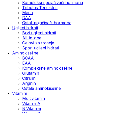
Kompleksni pojačivači hormona
Tribulus Terrestris
Maca
DAA
Ostali pojačivači hormona
Ugljeni hidrati
Brzi ugljeni hidrati
All-in-one
Gelovi za trcanje
Spori ugljeni hidrati
Aminokiseline
BCAA
ЕАА
Kompleksne aminokiseline
Glutamin
Citrulin
Arginin
Ostale aminokiseline
Vitamini
Multivitamin
Vitamin A
B Vitamini