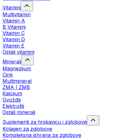
Vitamini
Multivitamin
Vitamin A
B Vitamini
Vitamin C
Vitamin D
Vitamin E
Ostali vitamini
Minerali
Magnezijum
Cink
Multimineral
ZMA I ZMB
Kalcijum
Gvožđe
Elektroliti
Ostali minerali
Suplementi za hrskavicu i zglobove
Kolagen za zglobove
Kompleksna ishrana za zglobove