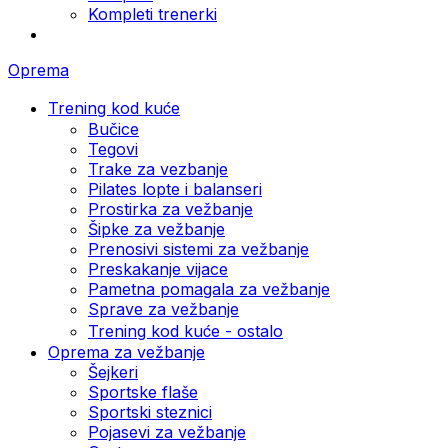
Kompleti trenerki
Oprema
Trening kod kuće
Bučice
Tegovi
Trake za vezbanje
Pilates lopte i balanseri
Prostirka za vežbanje
Šipke za vežbanje
Prenosivi sistemi za vežbanje
Preskakanje vijace
Pametna pomagala za vežbanje
Sprave za vežbanje
Trening kod kuće - ostalo
Oprema za vežbanje
Šejkeri
Sportske flaše
Sportski steznici
Pojasevi za vežbanje