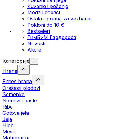
Kuvanje i pečenje
Moda i dodaci
Ostala oprema za vežbanje
Pokloni do 10 €
Bestseleri
ГимБиМ Гардeробa
Novosti
Akcije
Категорије
Hrana
Fitnes hrana
Orašasti plodovi
Semenke
Namazi i paste
Ribe
Gotova jela
Јаја
Hleb
Meso
Mahunarke