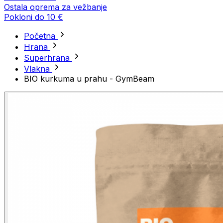
Ostala oprema za vežbanje
Pokloni do 10 €
Početna
Hrana
Superhrana
Vlakna
BIO kurkuma u prahu - GymBeam