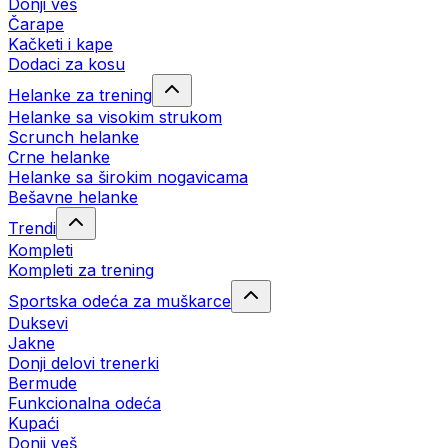
Donji veš
Čarape
Kačketi i kape
Dodaci za kosu
Helanke za trening
Helanke sa visokim strukom
Scrunch helanke
Crne helanke
Helanke sa širokim nogavicama
Bešavne helanke
Trendi
Kompleti
Kompleti za trening
Sportska odeća za muškarce
Duksevi
Jakne
Donji delovi trenerki
Bermude
Funkcionalna odeća
Kupaći
Donji veš