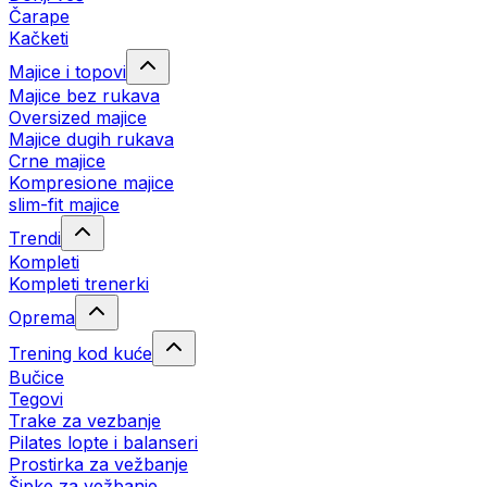
Čarape
Kačketi
Majice i topovi
Majice bez rukava
Oversized majice
Majice dugih rukava
Crne majice
Kompresione majice
slim-fit majice
Trendi
Kompleti
Kompleti trenerki
Oprema
Trening kod kuće
Bučice
Tegovi
Trake za vezbanje
Pilates lopte i balanseri
Prostirka za vežbanje
Šipke za vežbanje