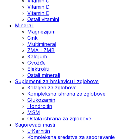
Vitamin C
Vitamin D
Vitamin E
Ostali vitamini
Minerali
Magnezijum
Cink
Multimineral
ZMA I ZMB
Kalcijum
Gvožđe
Elektroliti
Ostali minerali
Suplementi za hrskavicu i zglobove
Kolagen za zglobove
Kompleksna ishrana za zglobove
Glukozamin
Hondroitin
MSM
Ostala ishrana za zglobove
Sagorevači masti
L-Karnitin
Kompleksna sredstva za sagorevanje