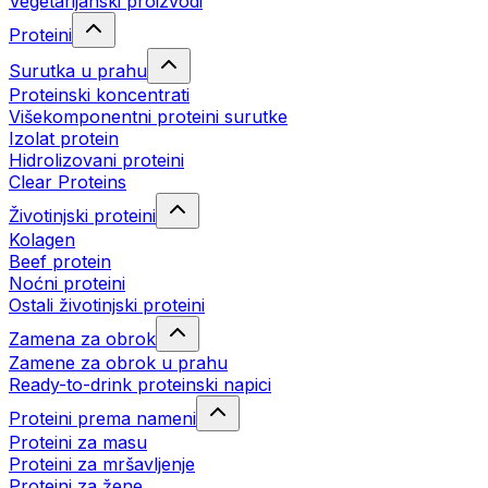
Vegetarijanski proizvodi
Proteini
Surutka u prahu
Proteinski koncentrati
Višekomponentni proteini surutke
Izolat protein
Hidrolizovani proteini
Clear Proteins
Životinjski proteini
Kolagen
Beef protein
Noćni proteini
Ostali životinjski proteini
Zamena za obrok
Zamene za obrok u prahu
Ready-to-drink proteinski napici
Proteini prema nameni
Proteini za masu
Proteini za mršavljenje
Proteini za žene