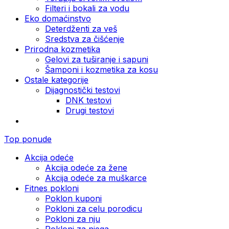
Filteri i bokali za vodu
Eko domaćinstvo
Deterdženti za veš
Sredstva za čišćenje
Prirodna kozmetika
Gelovi za tuširanje i sapuni
Šamponi i kozmetika za kosu
Ostale kategorije
Dijagnostički testovi
DNK testovi
Drugi testovi
Top ponude
Akcija odeće
Akcija odeće za žene
Akcija odeće za muškarce
Fitnes pokloni
Poklon kuponi
Pokloni za celu porodicu
Pokloni za nju
Pokloni za njega