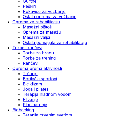
Gurtne
Peškiri
Rukavice za vežbanje
Ostala oprema za vežbanje
Oprema za rehabilitaciju
Masažni pištolji
Oprema za masažu
Masažni valjci
Ostala pomagala za rehabilitaciju
Torbe i rančevi
Torbe za hranu
Torbe za trening
Rančevi
Oprema prema aktivnosti
Trčanje
Borilački sportovi
Biciklizam
Joga i pilates
Terapija hladnom vodom
Plivanje
Planinarenje
Biohacking
Terapija crvenim svetlom