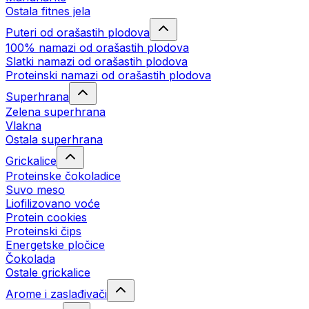
Ostala fitnes jela
Puteri od orašastih plodova
100% namazi od orašastih plodova
Slatki namazi od orašastih plodova
Proteinski namazi od orašastih plodova
Superhrana
Zelena superhrana
Vlakna
Ostala superhrana
Grickalice
Proteinske čokoladice
Suvo meso
Liofilizovano voće
Protein cookies
Proteinski čips
Energetske pločice
Čokolada
Ostale grickalice
Arome i zaslađivači