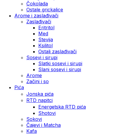
Čokolada
Ostale grickalice
Arome i zaslađivači
Zaslađivači
Eritritol
Med
Stevija
Ksilitol
Ostali zaslađivači
Sosevi i sirupi
Slatki sosevi i sirupi
Slani sosevi i sirupi
Arome
Začini i so
Pića
Jonska pića
RTD napitci
Energetska RTD pića
Shotovi
Sokovi
Čajevi i Matcha
Kafa