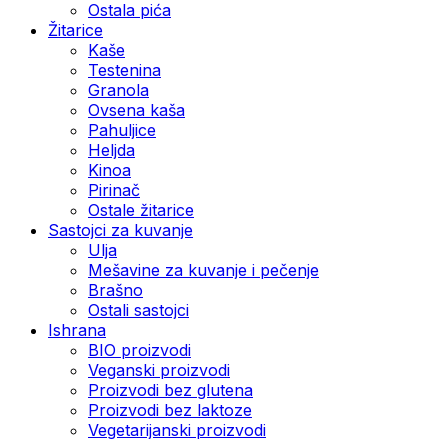
Ostala pića
Žitarice
Kaše
Testenina
Granola
Ovsena kaša
Pahuljice
Heljda
Kinoa
Pirinač
Ostale žitarice
Sastojci za kuvanje
Ulja
Mešavine za kuvanje i pečenje
Brašno
Ostali sastojci
Ishrana
BIO proizvodi
Veganski proizvodi
Proizvodi bez glutena
Proizvodi bez laktoze
Vegetarijanski proizvodi