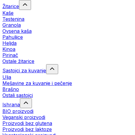
Žitarice
Kaše
Testenina
Granola
Ovsena kaša
Pahuljice
Heljda
Kinoa
Pirinač
Ostale žitarice
Sastojci za kuvanje
Ulja
Mešavine za kuvanje i pečenje
Brašno
Ostali sastojci
Ishrana
BIO proizvodi
Veganski proizvodi
Proizvodi bez glutena
Proizvodi bez laktoze