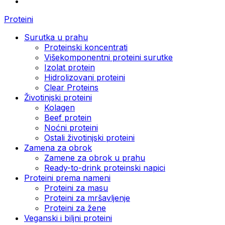
Proteini
Surutka u prahu
Proteinski koncentrati
Višekomponentni proteini surutke
Izolat protein
Hidrolizovani proteini
Clear Proteins
Životinjski proteini
Kolagen
Beef protein
Noćni proteini
Ostali životinjski proteini
Zamena za obrok
Zamene za obrok u prahu
Ready-to-drink proteinski napici
Proteini prema nameni
Proteini za masu
Proteini za mršavljenje
Proteini za žene
Veganski i biljni proteini