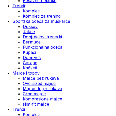
Bešavne helanke
Trendi
Kompleti
Kompleti za trening
Sportska odeća za muškarce
Duksevi
Jakne
Donji delovi trenerki
Bermude
Funkcionalna odeća
Kupaći
Donji veš
Čarape
Kačketi
Majice i topovi
Majice bez rukava
Oversized majice
Majice dugih rukava
Crne majice
Kompresione majice
slim-fit majice
Trendi
Kompleti