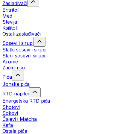
Zaslađivači
Eritritol
Med
Stevija
Ksilitol
Ostali zaslađivači
Sosevi i sirupi
Slatki sosevi i sirupi
Slani sosevi i sirupi
Arome
Začini i so
Pića
Jonska pića
RTD napitci
Energetska RTD pića
Shotovi
Sokovi
Čajevi i Matcha
Kafa
Ostala pića