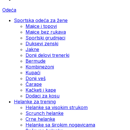
Odeća
Sportska odeća za žene
Majice i topovi
Majice bez rukava
Sportski grudnjaci
Duksevi zenski
Jakne
Donji delovi trenerki
Bermude
Kombinezoni
Kupaći
Donji veš
Čarape
Kačketi i kape
Dodaci za kosu
Helanke za trening
Helanke sa visokim strukom
Scrunch helanke
Crne helanke
Helanke sa širokim nogavicama