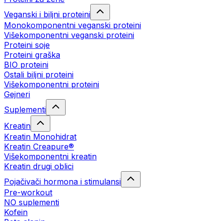
Veganski i biljni proteini
Monokomponentni veganski proteini
Višekomponentni veganski proteini
Proteini soje
Proteini graška
BIO proteini
Ostali biljni proteini
Višekomponentni proteini
Gejneri
Suplementi
Kreatin
Kreatin Monohidrat
Kreatin Creapure®
Višekomponentni kreatin
Kreatin drugi oblici
Pojačivači hormona i stimulansi
Pre-workout
NO suplementi
Kofein