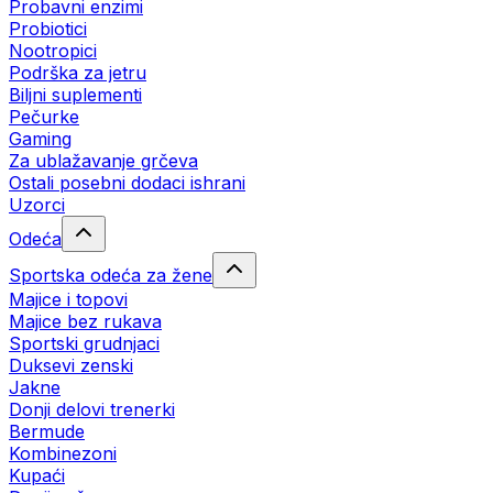
Probavni enzimi
Probiotici
Nootropici
Podrška za jetru
Biljni suplementi
Pečurke
Gaming
Za ublažavanje grčeva
Ostali posebni dodaci ishrani
Uzorci
Odeća
Sportska odeća za žene
Majice i topovi
Majice bez rukava
Sportski grudnjaci
Duksevi zenski
Jakne
Donji delovi trenerki
Bermude
Kombinezoni
Kupaći