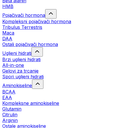
Beta alanin
HMB
Pojačivači hormona
Kompleksni pojačivači hormona
Tribulus Terrestris
Maca
DAA
Ostali pojačivači hormona
Ugljeni hidrati
Brzi ugljeni hidrati
All-in-one
Gelovi za trcanje
Spori ugljeni hidrati
Aminokiseline
BCAA
ЕАА
Kompleksne aminokiseline
Glutamin
Citrulin
Arginin
Ostale aminokiseline