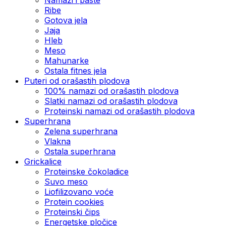
Ribe
Gotova jela
Јаја
Hleb
Meso
Mahunarke
Ostala fitnes jela
Puteri od orašastih plodova
100% namazi od orašastih plodova
Slatki namazi od orašastih plodova
Proteinski namazi od orašastih plodova
Superhrana
Zelena superhrana
Vlakna
Ostala superhrana
Grickalice
Proteinske čokoladice
Suvo meso
Liofilizovano voće
Protein cookies
Proteinski čips
Energetske pločice