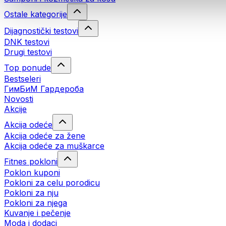
Ostale kategorije
Dijagnostički testovi
DNK testovi
Drugi testovi
Top ponude
Bestseleri
ГимБиМ Гардeробa
Novosti
Akcije
Akcija odeće
Akcija odeće za žene
Akcija odeće za muškarce
Fitnes pokloni
Poklon kuponi
Pokloni za celu porodicu
Pokloni za nju
Pokloni za njega
Kuvanje i pečenje
Moda i dodaci