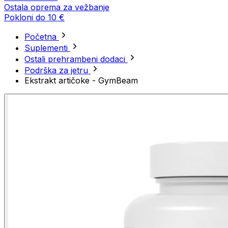
Ostala oprema za vežbanje
Pokloni do 10 €
Početna
Suplementi
Ostali prehrambeni dodaci
Podrška za jetru
Ekstrakt artičoke - GymBeam