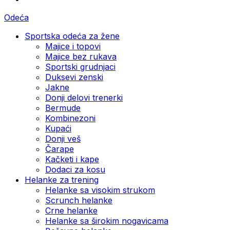
Odeća
Sportska odeća za žene
Majice i topovi
Majice bez rukava
Sportski grudnjaci
Duksevi zenski
Jakne
Donji delovi trenerki
Bermude
Kombinezoni
Kupaći
Donji veš
Čarape
Kačketi i kape
Dodaci za kosu
Helanke za trening
Helanke sa visokim strukom
Scrunch helanke
Crne helanke
Helanke sa širokim nogavicama