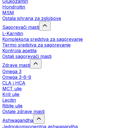
Glukozamin
Hondroitin
MSM
Ostala ishrana za zglobove
Sagorevači masti
L-Karnitin
Kompleksna sredstva za sagorevanje
Termo sredstva za sagorevanje
Kontrola apetita
Ostali sagorevači masti
Zdrave masti
Omega 3
Omega 3-6-9
CLA i HCA
MCT ulje
Krill ulje
Lecitin
Riblje ulje
Ostale zdrave masti
Ashwagandha
Jednokomponentna ashwagandha