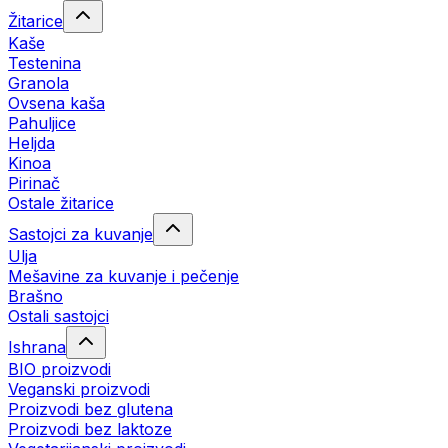
Žitarice
Kaše
Testenina
Granola
Ovsena kaša
Pahuljice
Heljda
Kinoa
Pirinač
Ostale žitarice
Sastojci za kuvanje
Ulja
Mešavine za kuvanje i pečenje
Brašno
Ostali sastojci
Ishrana
BIO proizvodi
Veganski proizvodi
Proizvodi bez glutena
Proizvodi bez laktoze