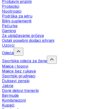
Probavni enzimi
Probiotici
Nootropici
Podrška za jetru
Biljni suplementi
Pečurke
Gaming
Za ublažavanje grčeva
Ostali posebni dodaci ishrani
Uzorci
Odeća
Sportska odeća za žene
Majice i topovi
Majice bez rukava
Sportski grudnjaci
Duksevi zenski
Jakne
Donji delovi trenerki
Bermude
Kombinezoni
Kupaći