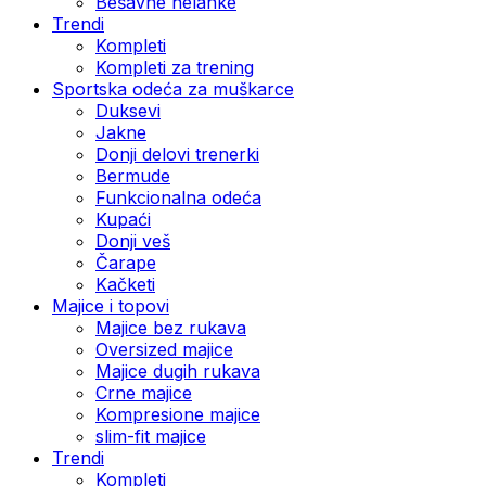
Bešavne helanke
Trendi
Kompleti
Kompleti za trening
Sportska odeća za muškarce
Duksevi
Jakne
Donji delovi trenerki
Bermude
Funkcionalna odeća
Kupaći
Donji veš
Čarape
Kačketi
Majice i topovi
Majice bez rukava
Oversized majice
Majice dugih rukava
Crne majice
Kompresione majice
slim-fit majice
Trendi
Kompleti