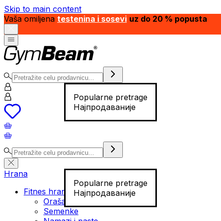
Skip to main content
Vaša omiljena
testenina i sosevi
uz do 20 % popusta
Popularne pretrage
Најпродаваније
Hrana
Popularne pretrage
Fitnes hrana
Најпродаваније
Orašasti plodovi
Semenke
Namazi i paste