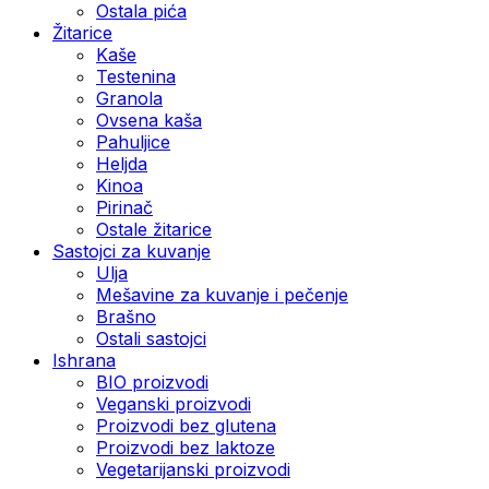
Ostala pića
Žitarice
Kaše
Testenina
Granola
Ovsena kaša
Pahuljice
Heljda
Kinoa
Pirinač
Ostale žitarice
Sastojci za kuvanje
Ulja
Mešavine za kuvanje i pečenje
Brašno
Ostali sastojci
Ishrana
BIO proizvodi
Veganski proizvodi
Proizvodi bez glutena
Proizvodi bez laktoze
Vegetarijanski proizvodi