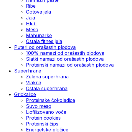
Ribe
Gotova jela
Јаја
Hleb
Meso
Mahunarke
Ostala fitnes jela
Puteri od orašastih plodova
100% namazi od orašastih plodova
Slatki namazi od orašastih plodova
Proteinski namazi od orašastih plodova
Superhrana
Zelena superhrana
Vlakna
Ostala superhrana
Grickalice
Proteinske čokoladice
Suvo meso
Liofilizovano voće
Protein cookies
Proteinski čips
Energetske pločice