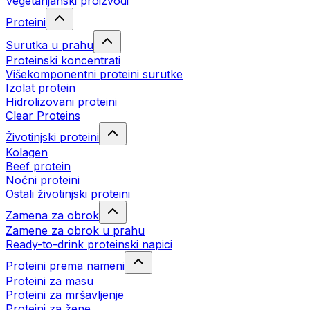
Vegetarijanski proizvodi
Proteini
Surutka u prahu
Proteinski koncentrati
Višekomponentni proteini surutke
Izolat protein
Hidrolizovani proteini
Clear Proteins
Životinjski proteini
Kolagen
Beef protein
Noćni proteini
Ostali životinjski proteini
Zamena za obrok
Zamene za obrok u prahu
Ready-to-drink proteinski napici
Proteini prema nameni
Proteini za masu
Proteini za mršavljenje
Proteini za žene