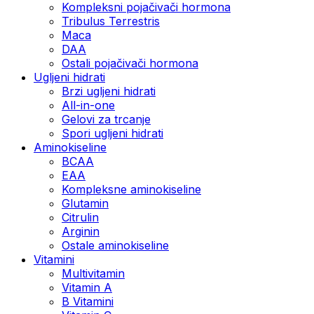
Kompleksni pojačivači hormona
Tribulus Terrestris
Maca
DAA
Ostali pojačivači hormona
Ugljeni hidrati
Brzi ugljeni hidrati
All-in-one
Gelovi za trcanje
Spori ugljeni hidrati
Aminokiseline
BCAA
ЕАА
Kompleksne aminokiseline
Glutamin
Citrulin
Arginin
Ostale aminokiseline
Vitamini
Multivitamin
Vitamin A
B Vitamini