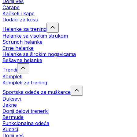
Donji veš
Čarape
Kačketi i kape
Dodaci za kosu
Helanke za trening
Helanke sa visokim strukom
Scrunch helanke
Crne helanke
Helanke sa širokim nogavicama
Bešavne helanke
Trendi
Kompleti
Kompleti za trening
Sportska odeća za muškarce
Duksevi
Jakne
Donji delovi trenerki
Bermude
Funkcionalna odeća
Kupaći
Donji veš