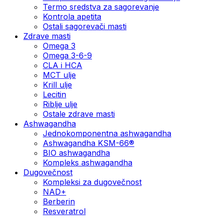
Termo sredstva za sagorevanje
Kontrola apetita
Ostali sagorevači masti
Zdrave masti
Omega 3
Omega 3-6-9
CLA i HCA
MCT ulje
Krill ulje
Lecitin
Riblje ulje
Ostale zdrave masti
Ashwagandha
Jednokomponentna ashwagandha
Ashwagandha KSM-66®
BIO ashwagandha
Kompleks ashwagandha
Dugovečnost
Kompleksi za dugovečnost
NAD+
Berberin
Resveratrol