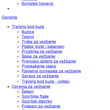
Kompleti trenerki
Oprema
Trening kod kuće
Bučice
Tegovi
Trake za vezbanje
Pilates lopte i balanseri
Prostirka za vežbanje
Šipke za vežbanje
Prenosivi sistemi za vežbanje
Preskakanje vijace
Pametna pomagala za vežbanje
Sprave za vežbanje
Trening kod kuće - ostalo
Oprema za vežbanje
Šejkeri
Sportske flaše
Sportski steznici
Pojasevi za vežbanje