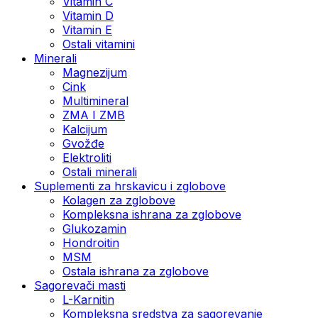
Vitamin C
Vitamin D
Vitamin E
Ostali vitamini
Minerali
Magnezijum
Cink
Multimineral
ZMA I ZMB
Kalcijum
Gvožđe
Elektroliti
Ostali minerali
Suplementi za hrskavicu i zglobove
Kolagen za zglobove
Kompleksna ishrana za zglobove
Glukozamin
Hondroitin
MSM
Ostala ishrana za zglobove
Sagorevači masti
L-Karnitin
Kompleksna sredstva za sagorevanje