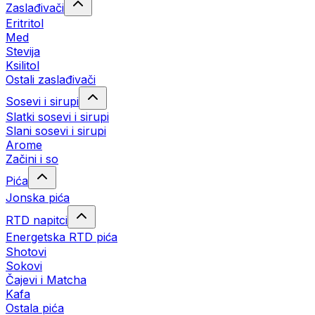
Zaslađivači
Eritritol
Med
Stevija
Ksilitol
Ostali zaslađivači
Sosevi i sirupi
Slatki sosevi i sirupi
Slani sosevi i sirupi
Arome
Začini i so
Pića
Jonska pića
RTD napitci
Energetska RTD pića
Shotovi
Sokovi
Čajevi i Matcha
Kafa
Ostala pića