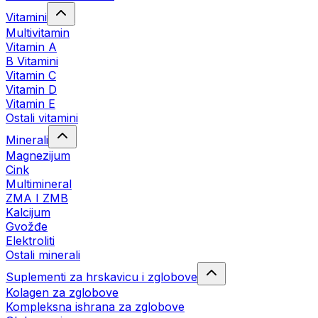
Vitamini
Multivitamin
Vitamin A
B Vitamini
Vitamin C
Vitamin D
Vitamin E
Ostali vitamini
Minerali
Magnezijum
Cink
Multimineral
ZMA I ZMB
Kalcijum
Gvožđe
Elektroliti
Ostali minerali
Suplementi za hrskavicu i zglobove
Kolagen za zglobove
Kompleksna ishrana za zglobove