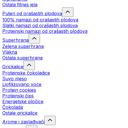
Ostala fitnes jela
Puteri od orašastih plodova
100% namazi od orašastih plodova
Slatki namazi od orašastih plodova
Proteinski namazi od orašastih plodova
Superhrana
Zelena superhrana
Vlakna
Ostala superhrana
Grickalice
Proteinske čokoladice
Suvo meso
Liofilizovano voće
Protein cookies
Proteinski čips
Energetske pločice
Čokolada
Ostale grickalice
Arome i zaslađivači