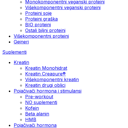
Monokomponentni veganski proteini
Višekomponentni veganski proteini
Proteini soje
Proteini graška
BIO proteini
Ostali biljni proteini
Višekomponentni proteini
Gejneri
Suplementi
Kreatin
Kreatin Monohidrat
Kreatin Creapure®
Višekomponentni kreatin
Kreatin drugi oblici
Pojačivači hormona i stimulansi
Pre-workout
NO suplementi
Kofein
Beta alanin
HMB
Pojačivači hormona