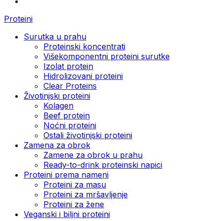
Proteini
Surutka u prahu
Proteinski koncentrati
Višekomponentni proteini surutke
Izolat protein
Hidrolizovani proteini
Clear Proteins
Životinjski proteini
Kolagen
Beef protein
Noćni proteini
Ostali životinjski proteini
Zamena za obrok
Zamene za obrok u prahu
Ready-to-drink proteinski napici
Proteini prema nameni
Proteini za masu
Proteini za mršavljenje
Proteini za žene
Veganski i biljni proteini