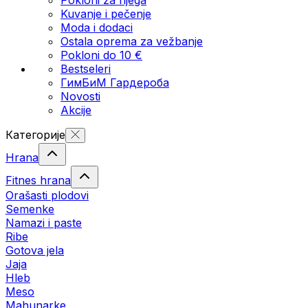
Kuvanje i pečenje
Moda i dodaci
Ostala oprema za vežbanje
Pokloni do 10 €
Bestseleri
ГимБиМ Гардeробa
Novosti
Akcije
Категорије
Hrana
Fitnes hrana
Orašasti plodovi
Semenke
Namazi i paste
Ribe
Gotova jela
Јаја
Hleb
Meso
Mahunarke