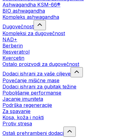
Ashwagandha KSM-66®
BIO ashwagandha
Kompleks ashwagandha
Dugovečnost
Kompleksi za dugovečnost
NAD+
Berberin
Resveratrol
Kvercetin
Ostalo proizvodi za dugovečnost
Dodaci ishrani za vaše ciljeve
Povećanje mišićne mase
Dodaci ishrani za gubitak težine
Poboljšanje performanse
Jacanje imuniteta
Podrška regeneracije
Za spavanje
Kosa, koža i nokti
Protiv stresa
Ostali prehrambeni dodaci