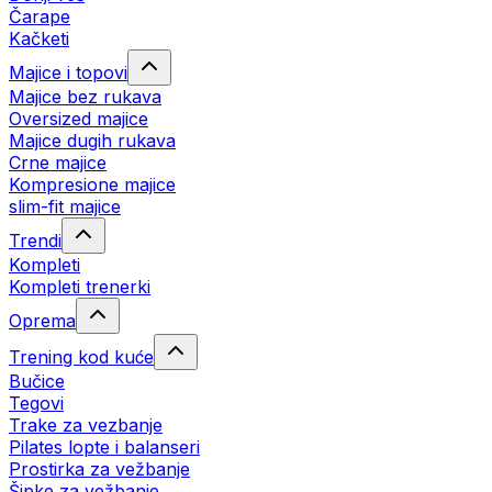
Čarape
Kačketi
Majice i topovi
Majice bez rukava
Oversized majice
Majice dugih rukava
Crne majice
Kompresione majice
slim-fit majice
Trendi
Kompleti
Kompleti trenerki
Oprema
Trening kod kuće
Bučice
Tegovi
Trake za vezbanje
Pilates lopte i balanseri
Prostirka za vežbanje
Šipke za vežbanje