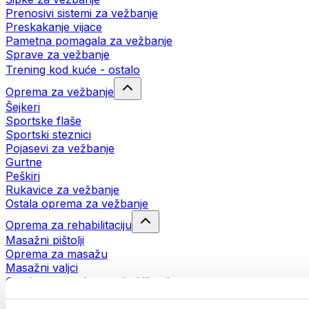
Prenosivi sistemi za vežbanje
Preskakanje vijace
Pametna pomagala za vežbanje
Sprave za vežbanje
Trening kod kuće - ostalo
Oprema za vežbanje
Šejkeri
Sportske flaše
Sportski steznici
Pojasevi za vežbanje
Gurtne
Peškiri
Rukavice za vežbanje
Ostala oprema za vežbanje
Oprema za rehabilitaciju
Masažni pištolji
Oprema za masažu
Masažni valjci
Ostala pomagala za rehabilitaciju
Torbe i rančevi