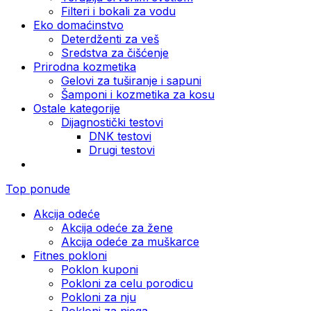
Filteri i bokali za vodu
Eko domaćinstvo
Deterdženti za veš
Sredstva za čišćenje
Prirodna kozmetika
Gelovi za tuširanje i sapuni
Šamponi i kozmetika za kosu
Ostale kategorije
Dijagnostički testovi
DNK testovi
Drugi testovi
Top ponude
Akcija odeće
Akcija odeće za žene
Akcija odeće za muškarce
Fitnes pokloni
Poklon kuponi
Pokloni za celu porodicu
Pokloni za nju
Pokloni za njega