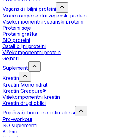
Veganski i biljni proteini
Monokomponentni veganski proteini
Višekomponentni veganski proteini
Proteini soje
Proteini graška
BIO proteini
Ostali biljni proteini
Višekomponentni proteini
Gejneri
Suplementi
Kreatin
Kreatin Monohidrat
Kreatin Creapure®
Višekomponentni kreatin
Kreatin drugi oblici
Pojačivači hormona i stimulansi
Pre-workout
NO suplementi
Kofein