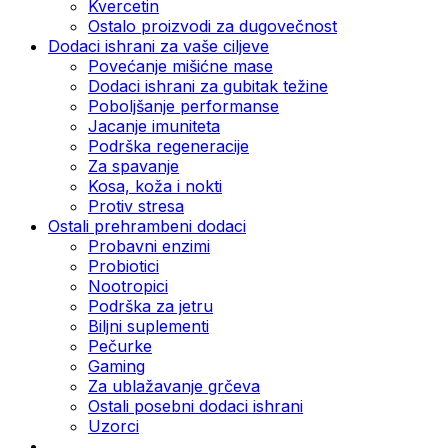
Kvercetin
Ostalo proizvodi za dugovečnost
Dodaci ishrani za vaše ciljeve
Povećanje mišićne mase
Dodaci ishrani za gubitak težine
Poboljšanje performanse
Jacanje imuniteta
Podrška regeneracije
Za spavanje
Kosa, koža i nokti
Protiv stresa
Ostali prehrambeni dodaci
Probavni enzimi
Probiotici
Nootropici
Podrška za jetru
Biljni suplementi
Pečurke
Gaming
Za ublažavanje grčeva
Ostali posebni dodaci ishrani
Uzorci