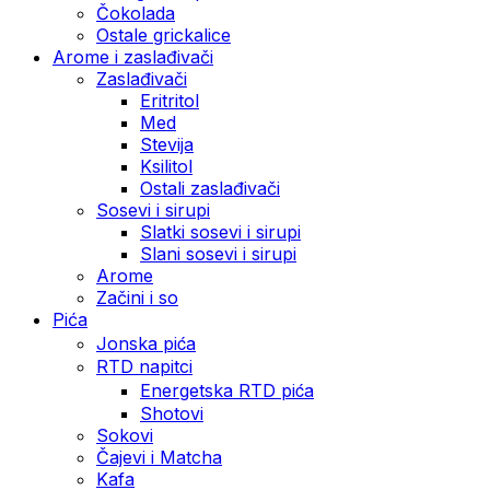
Čokolada
Ostale grickalice
Arome i zaslađivači
Zaslađivači
Eritritol
Med
Stevija
Ksilitol
Ostali zaslađivači
Sosevi i sirupi
Slatki sosevi i sirupi
Slani sosevi i sirupi
Arome
Začini i so
Pića
Jonska pića
RTD napitci
Energetska RTD pića
Shotovi
Sokovi
Čajevi i Matcha
Kafa