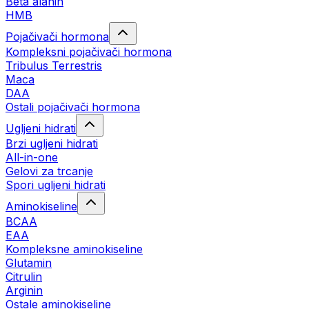
Beta alanin
HMB
Pojačivači hormona
Kompleksni pojačivači hormona
Tribulus Terrestris
Maca
DAA
Ostali pojačivači hormona
Ugljeni hidrati
Brzi ugljeni hidrati
All-in-one
Gelovi za trcanje
Spori ugljeni hidrati
Aminokiseline
BCAA
ЕАА
Kompleksne aminokiseline
Glutamin
Citrulin
Arginin
Ostale aminokiseline