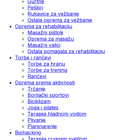
Gurtne
Peškiri
Rukavice za vežbanje
Ostala oprema za vežbanje
Oprema za rehabilitaciju
Masažni pištolji
Oprema za masažu
Masažni valjci
Ostala pomagala za rehabilitaciju
Torbe i rančevi
Torbe za hranu
Torbe za trening
Rančevi
Oprema prema aktivnosti
Trčanje
Borilački sportovi
Biciklizam
Joga i pilates
Terapija hladnom vodom
Plivanje
Planinarenje
Biohacking
Terapija crvenim svetlom