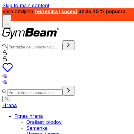
Skip to main content
Vaša omiljena
testenina i sosevi
uz do 20 % popusta
Hrana
Fitnes hrana
Orašasti plodovi
Semenke
Namazi i paste