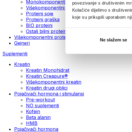
Monokomponentni veganski proteini
povezivanje s društvenim mre
Višekomponentni veganski proteini
Kolačiće dijelimo s društven
Proteini soje
koje su prikupili uporabom n
Proteini graška
BIO proteini
Ostali biljni proteini
Višekomponentni proteini
Ne slažem se
Gejneri
Suplementi
Kreatin
Kreatin Monohidrat
Kreatin Creapure®
Višekomponentni kreatin
Kreatin drugi oblici
Pojačivači hormona i stimulansi
Pre-workout
NO suplementi
Kofein
Beta alanin
HMB
Pojačivači hormona