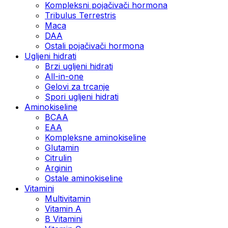
Kompleksni pojačivači hormona
Tribulus Terrestris
Maca
DAA
Ostali pojačivači hormona
Ugljeni hidrati
Brzi ugljeni hidrati
All-in-one
Gelovi za trcanje
Spori ugljeni hidrati
Aminokiseline
BCAA
ЕАА
Kompleksne aminokiseline
Glutamin
Citrulin
Arginin
Ostale aminokiseline
Vitamini
Multivitamin
Vitamin A
B Vitamini