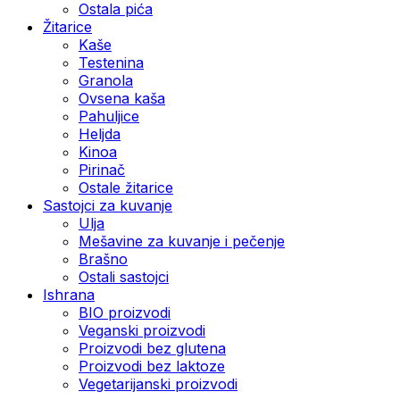
Ostala pića
Žitarice
Kaše
Testenina
Granola
Ovsena kaša
Pahuljice
Heljda
Kinoa
Pirinač
Ostale žitarice
Sastojci za kuvanje
Ulja
Mešavine za kuvanje i pečenje
Brašno
Ostali sastojci
Ishrana
BIO proizvodi
Veganski proizvodi
Proizvodi bez glutena
Proizvodi bez laktoze
Vegetarijanski proizvodi