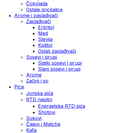
Čokolada
Ostale grickalice
Arome i zaslađivači
Zaslađivači
Eritritol
Med
Stevija
Ksilitol
Ostali zaslađivači
Sosevi i sirupi
Slatki sosevi i sirupi
Slani sosevi i sirupi
Arome
Začini i so
Pića
Jonska pića
RTD napitci
Energetska RTD pića
Shotovi
Sokovi
Čajevi i Matcha
Kafa