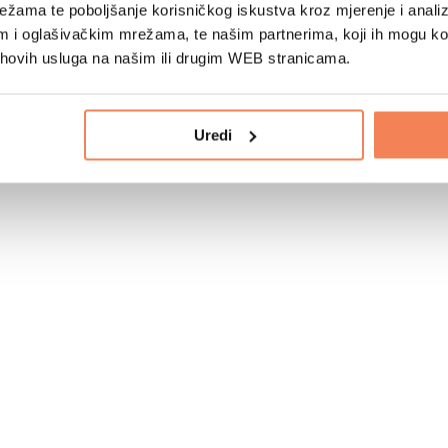
žama te poboljšanje korisničkog iskustva kroz mjerenje i analiz
im i oglašivačkim mrežama, te našim partnerima, koji ih mogu k
jihovih usluga na našim ili drugim WEB stranicama.
Uredi