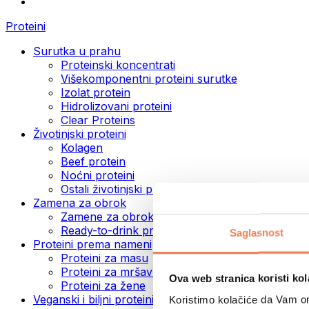
Proteini
Surutka u prahu
Proteinski koncentrati
Višekomponentni proteini surutke
Izolat protein
Hidrolizovani proteini
Clear Proteins
Životinjski proteini
Kolagen
Beef protein
Noćni proteini
Ostali životinjski proteini
Zamena za obrok
Zamene za obrok u prahu
Ready-to-drink proteinski napici
Saglasnost
Proteini prema nameni
Proteini za masu
Proteini za mršavljenje
Ova web stranica koristi kol
Proteini za žene
Veganski i biljni proteini
Koristimo kolačiće da Vam om