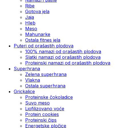
Ribe
Gotova jela
Јаја
Hleb
Meso
Mahunarke
Ostala fitnes jela
Puteri od orašastih plodova
100% namazi od orašastih plodova
Slatki namazi od orašastih plodova
Proteinski namazi od orašastih plodova
Superhrana
Zelena superhrana
Vlakna
Ostala superhrana
Grickalice
Proteinske čokoladice
Suvo meso
Liofilizovano voće
Protein cookies
Proteinski čips
Energetske pločice