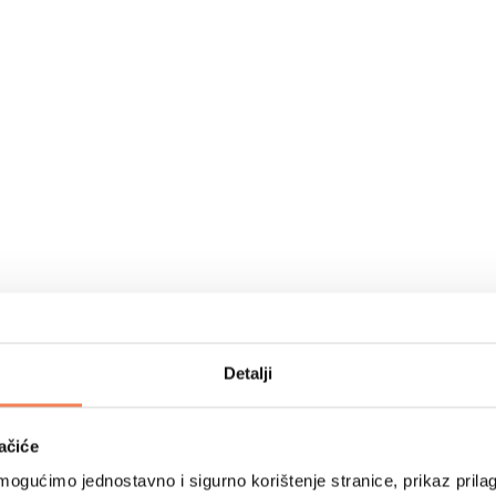
Detalji
ačiće
ogućimo jednostavno i sigurno korištenje stranice, prikaz prilag