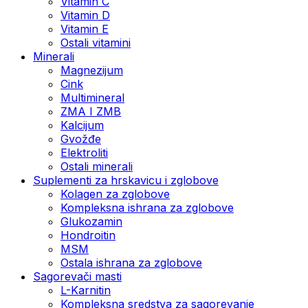
Vitamin C
Vitamin D
Vitamin E
Ostali vitamini
Minerali
Magnezijum
Cink
Multimineral
ZMA I ZMB
Kalcijum
Gvožđe
Elektroliti
Ostali minerali
Suplementi za hrskavicu i zglobove
Kolagen za zglobove
Kompleksna ishrana za zglobove
Glukozamin
Hondroitin
MSM
Ostala ishrana za zglobove
Sagorevači masti
L-Karnitin
Kompleksna sredstva za sagorevanje