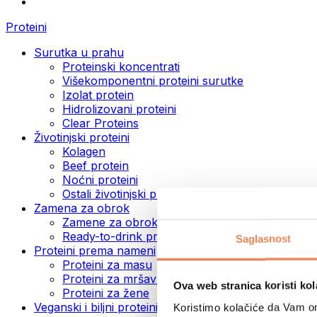
Proteini
Surutka u prahu
Proteinski koncentrati
Višekomponentni proteini surutke
Izolat protein
Hidrolizovani proteini
Clear Proteins
Životinjski proteini
Kolagen
Beef protein
Noćni proteini
Ostali životinjski proteini
Zamena za obrok
Zamene za obrok u prahu
Ready-to-drink proteinski napici
Saglasnost
Proteini prema nameni
Proteini za masu
Proteini za mršavljenje
Ova web stranica koristi kol
Proteini za žene
Veganski i biljni proteini
Koristimo kolačiće da Vam om