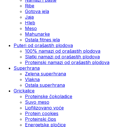
Ribe
Gotova jela
Јаја
Hleb
Meso
Mahunarke
Ostala fitnes jela
Puteri od orašastih plodova
100% namazi od orašastih plodova
Slatki namazi od orašastih plodova
Proteinski namazi od orašastih plodova
Superhrana
Zelena superhrana
Vlakna
Ostala superhrana
Grickalice
Proteinske čokoladice
Suvo meso
Liofilizovano voće
Protein cookies
Proteinski čips
Energetske pločice