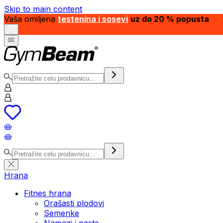
Skip to main content
Vaša omiljena
testenina i sosevi
uz do 20 % popusta
Hrana
Fitnes hrana
Orašasti plodovi
Semenke
Namazi i paste