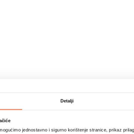
Detalji
ačiće
ogućimo jednostavno i sigurno korištenje stranice, prikaz prilag