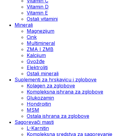
Vitamin C
Vitamin D
Vitamin E
Ostali vitamini
Minerali
Magnezijum
Cink
Multimineral
ZMA I ZMB
Kalcijum
Gvožđe
Elektroliti
Ostali minerali
Suplementi za hrskavicu i zglobove
Kolagen za zglobove
Kompleksna ishrana za zglobove
Glukozamin
Hondroitin
MSM
Ostala ishrana za zglobove
Sagorevači masti
L-Karnitin
Kompleksna sredstva za sagorevanje