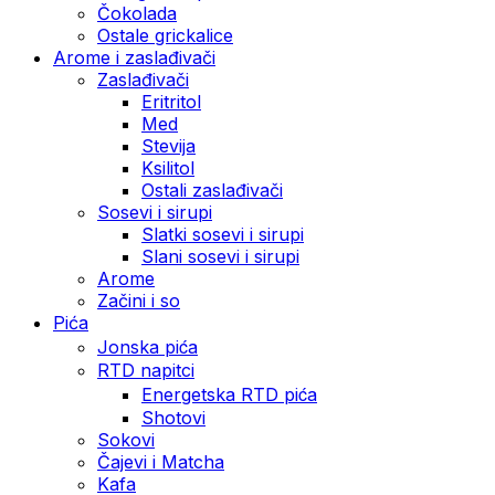
Čokolada
Ostale grickalice
Arome i zaslađivači
Zaslađivači
Eritritol
Med
Stevija
Ksilitol
Ostali zaslađivači
Sosevi i sirupi
Slatki sosevi i sirupi
Slani sosevi i sirupi
Arome
Začini i so
Pića
Jonska pića
RTD napitci
Energetska RTD pića
Shotovi
Sokovi
Čajevi i Matcha
Kafa