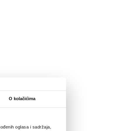
O kolačićima
ođenih oglasa i sadržaja,