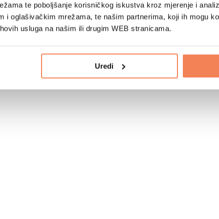
žama te poboljšanje korisničkog iskustva kroz mjerenje i analiz
im i oglašivačkim mrežama, te našim partnerima, koji ih mogu k
jihovih usluga na našim ili drugim WEB stranicama.
Uredi