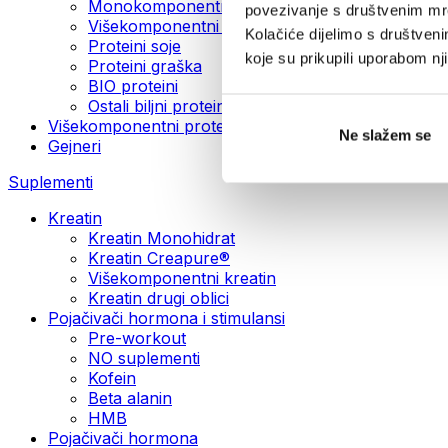
Monokomponentni veganski proteini
povezivanje s društvenim mre
Višekomponentni veganski proteini
Kolačiće dijelimo s društven
Proteini soje
koje su prikupili uporabom n
Proteini graška
BIO proteini
Ostali biljni proteini
Višekomponentni proteini
Ne slažem se
Gejneri
Suplementi
Kreatin
Kreatin Monohidrat
Kreatin Creapure®
Višekomponentni kreatin
Kreatin drugi oblici
Pojačivači hormona i stimulansi
Pre-workout
NO suplementi
Kofein
Beta alanin
HMB
Pojačivači hormona