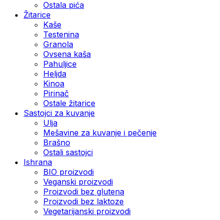
Ostala pića
Žitarice
Kaše
Testenina
Granola
Ovsena kaša
Pahuljice
Heljda
Kinoa
Pirinač
Ostale žitarice
Sastojci za kuvanje
Ulja
Mešavine za kuvanje i pečenje
Brašno
Ostali sastojci
Ishrana
BIO proizvodi
Veganski proizvodi
Proizvodi bez glutena
Proizvodi bez laktoze
Vegetarijanski proizvodi