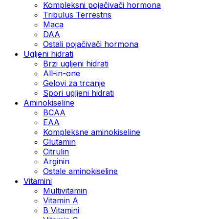
Kompleksni pojačivači hormona
Tribulus Terrestris
Maca
DAA
Ostali pojačivači hormona
Ugljeni hidrati
Brzi ugljeni hidrati
All-in-one
Gelovi za trcanje
Spori ugljeni hidrati
Aminokiseline
BCAA
ЕАА
Kompleksne aminokiseline
Glutamin
Citrulin
Arginin
Ostale aminokiseline
Vitamini
Multivitamin
Vitamin A
B Vitamini