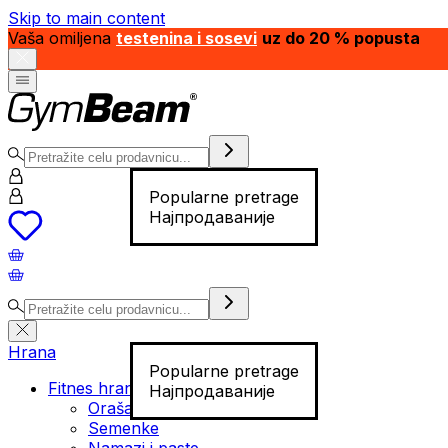
Skip to main content
Vaša omiljena
testenina i sosevi
uz do 20 % popusta
Popularne pretrage
Најпродаваније
Hrana
Popularne pretrage
Fitnes hrana
Најпродаваније
Orašasti plodovi
Semenke
Namazi i paste