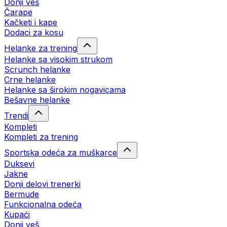
Donji veš
Čarape
Kačketi i kape
Dodaci za kosu
Helanke za trening
Helanke sa visokim strukom
Scrunch helanke
Crne helanke
Helanke sa širokim nogavicama
Bešavne helanke
Trendi
Kompleti
Kompleti za trening
Sportska odeća za muškarce
Duksevi
Jakne
Donji delovi trenerki
Bermude
Funkcionalna odeća
Kupaći
Donji veš