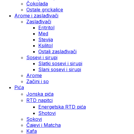
Čokolada
Ostale grickalice
Arome i zaslađivači
Zaslađivači
Eritritol
Med
Stevija
Ksilitol
Ostali zaslađivači
Sosevi i sirupi
Slatki sosevi i sirupi
Slani sosevi i sirupi
Arome
Začini i so
Pića
Jonska pića
RTD napitci
Energetska RTD pića
Shotovi
Sokovi
Čajevi i Matcha
Kafa