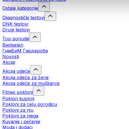
Ostale kategorije
Dijagnostički testovi
DNK testovi
Drugi testovi
Top ponude
Bestseleri
ГимБиМ Гардeробa
Novosti
Akcije
Akcija odeće
Akcija odeće za žene
Akcija odeće za muškarce
Fitnes pokloni
Poklon kuponi
Pokloni za celu porodicu
Pokloni za nju
Pokloni za njega
Kuvanje i pečenje
Moda i dodaci