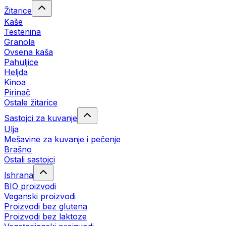
Žitarice
Kaše
Testenina
Granola
Ovsena kaša
Pahuljice
Heljda
Kinoa
Pirinač
Ostale žitarice
Sastojci za kuvanje
Ulja
Mešavine za kuvanje i pečenje
Brašno
Ostali sastojci
Ishrana
BIO proizvodi
Veganski proizvodi
Proizvodi bez glutena
Proizvodi bez laktoze