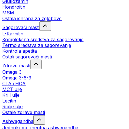
Glukozamin
Hondroitin
MSM
Ostala ishrana za zglobove
Sagorevači masti
L-Karnitin
Kompleksna sredstva za sagorevanje
Termo sredstva za sagorevanje
Kontrola apetita
Ostali sagorevači masti
Zdrave masti
Omega 3
Omega 3-6-9
CLA i HCA
MCT ulje
Krill ulje
Lecitin
Riblje ulje
Ostale zdrave masti
Ashwagandha
Jednokomponentna ashwagandha