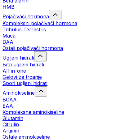
Beta alanin
HMB
Pojačivači hormona
Kompleksni pojačivači hormona
Tribulus Terrestris
Maca
DAA
Ostali pojačivači hormona
Ugljeni hidrati
Brzi ugljeni hidrati
All-in-one
Gelovi za trcanje
Spori ugljeni hidrati
Aminokiseline
BCAA
ЕАА
Kompleksne aminokiseline
Glutamin
Citrulin
Arginin
Ostale aminokiseline