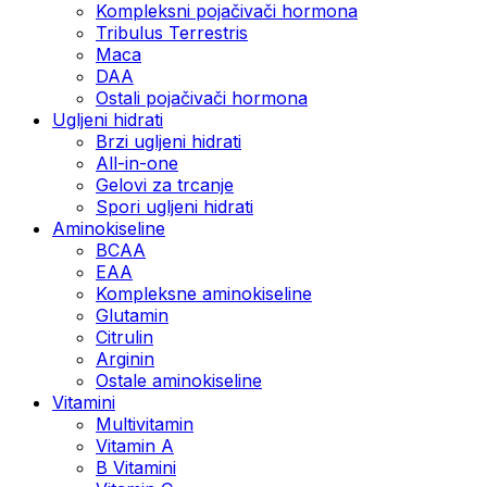
Kompleksni pojačivači hormona
Tribulus Terrestris
Maca
DAA
Ostali pojačivači hormona
Ugljeni hidrati
Brzi ugljeni hidrati
All-in-one
Gelovi za trcanje
Spori ugljeni hidrati
Aminokiseline
BCAA
ЕАА
Kompleksne aminokiseline
Glutamin
Citrulin
Arginin
Ostale aminokiseline
Vitamini
Multivitamin
Vitamin A
B Vitamini