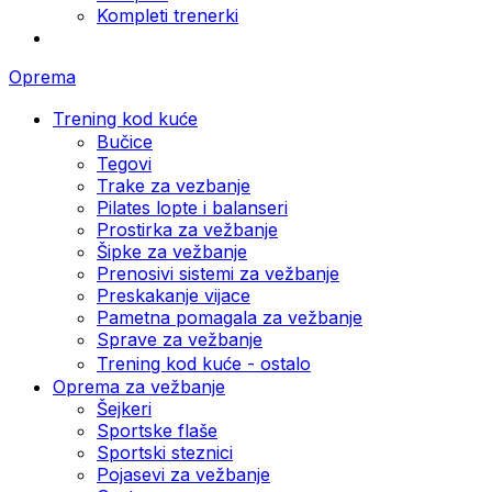
Kompleti trenerki
Oprema
Trening kod kuće
Bučice
Tegovi
Trake za vezbanje
Pilates lopte i balanseri
Prostirka za vežbanje
Šipke za vežbanje
Prenosivi sistemi za vežbanje
Preskakanje vijace
Pametna pomagala za vežbanje
Sprave za vežbanje
Trening kod kuće - ostalo
Oprema za vežbanje
Šejkeri
Sportske flaše
Sportski steznici
Pojasevi za vežbanje