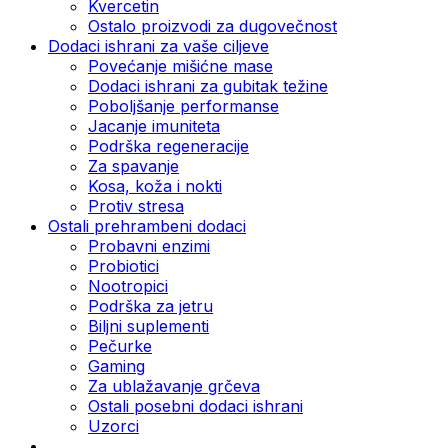
Kvercetin
Ostalo proizvodi za dugovečnost
Dodaci ishrani za vaše ciljeve
Povećanje mišićne mase
Dodaci ishrani za gubitak težine
Poboljšanje performanse
Jacanje imuniteta
Podrška regeneracije
Za spavanje
Kosa, koža i nokti
Protiv stresa
Ostali prehrambeni dodaci
Probavni enzimi
Probiotici
Nootropici
Podrška za jetru
Biljni suplementi
Pečurke
Gaming
Za ublažavanje grčeva
Ostali posebni dodaci ishrani
Uzorci