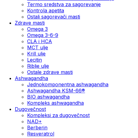
Termo sredstva za sagorevanje
Kontrola apetita
Ostali sagorevači masti
Zdrave masti
Omega 3
Omega 3-6-9
CLA i HCA
MCT ulje
Krill ulje
Lecitin
Riblje ulje
Ostale zdrave masti
Ashwagandha
Jednokomponentna ashwagandha
Ashwagandha KSM-66®
BIO ashwagandha
Kompleks ashwagandha
Dugovečnost
Kompleksi za dugovečnost
NAD+
Berberin
Resveratrol