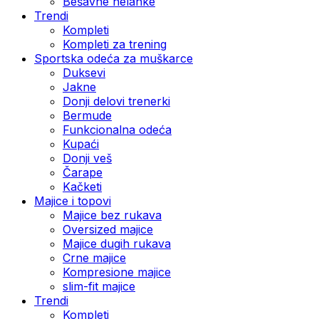
Bešavne helanke
Trendi
Kompleti
Kompleti za trening
Sportska odeća za muškarce
Duksevi
Jakne
Donji delovi trenerki
Bermude
Funkcionalna odeća
Kupaći
Donji veš
Čarape
Kačketi
Majice i topovi
Majice bez rukava
Oversized majice
Majice dugih rukava
Crne majice
Kompresione majice
slim-fit majice
Trendi
Kompleti