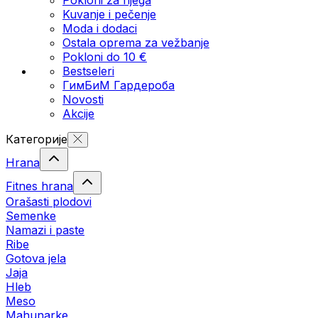
Kuvanje i pečenje
Moda i dodaci
Ostala oprema za vežbanje
Pokloni do 10 €
Bestseleri
ГимБиМ Гардeробa
Novosti
Akcije
Категорије
Hrana
Fitnes hrana
Orašasti plodovi
Semenke
Namazi i paste
Ribe
Gotova jela
Јаја
Hleb
Meso
Mahunarke