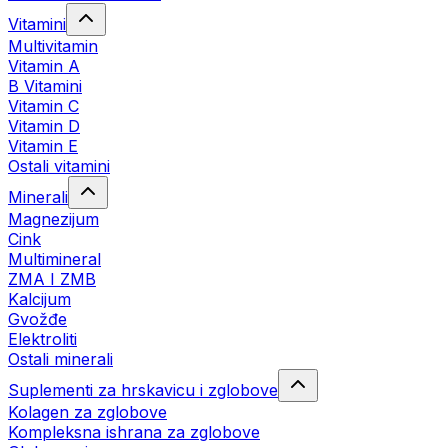
Vitamini
Multivitamin
Vitamin A
B Vitamini
Vitamin C
Vitamin D
Vitamin E
Ostali vitamini
Minerali
Magnezijum
Cink
Multimineral
ZMA I ZMB
Kalcijum
Gvožđe
Elektroliti
Ostali minerali
Suplementi za hrskavicu i zglobove
Kolagen za zglobove
Kompleksna ishrana za zglobove