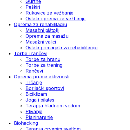
Gurtne
Peškiri
Rukavice za vežbanje
Ostala oprema za vežbanje
Oprema za rehabilitaciju
Masažni pištolji
Oprema za masažu
Masažni valjci
Ostala pomagala za rehabilitaciju
Torbe i rančevi
Torbe za hranu
Torbe za trening
Rančevi
Oprema prema aktivnosti
Trčanje
Borilački sportovi
Biciklizam
Joga i pilates
Terapija hladnom vodom
Plivanje
Planinarenje
Biohacking
Terapija crvenim svetlom