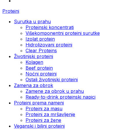
Proteini
Surutka u prahu
Proteinski koncentrati
Višekomponentni proteini surutke
Izolat protein
Hidrolizovani proteini
Clear Proteins
Životinjski proteini
Kolagen
Beef protein
Noćni proteini
Ostali životinjski proteini
Zamena za obrok
Zamene za obrok u prahu
Ready-to-drink proteinski napici
Proteini prema nameni
Proteini za masu
Proteini za mršavljenje
Proteini za žene
Veganski i biljni proteini