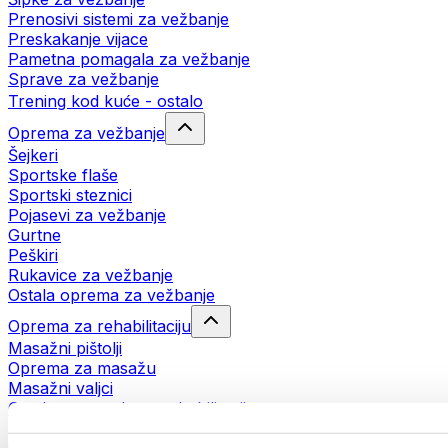
Prenosivi sistemi za vežbanje
Preskakanje vijace
Pametna pomagala za vežbanje
Sprave za vežbanje
Trening kod kuće - ostalo
Oprema za vežbanje
Šejkeri
Sportske flaše
Sportski steznici
Pojasevi za vežbanje
Gurtne
Peškiri
Rukavice za vežbanje
Ostala oprema za vežbanje
Oprema za rehabilitaciju
Masažni pištolji
Oprema za masažu
Masažni valjci
Ostala pomagala za rehabilitaciju
Torbe i rančevi