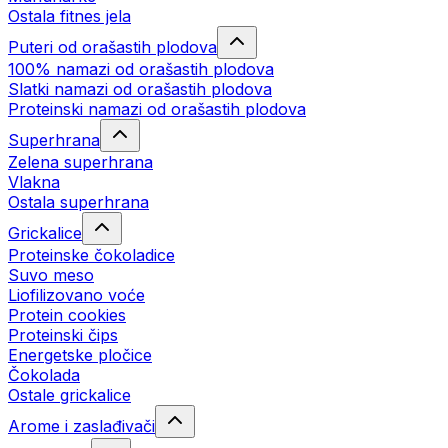
Ostala fitnes jela
Puteri od orašastih plodova
100% namazi od orašastih plodova
Slatki namazi od orašastih plodova
Proteinski namazi od orašastih plodova
Superhrana
Zelena superhrana
Vlakna
Ostala superhrana
Grickalice
Proteinske čokoladice
Suvo meso
Liofilizovano voće
Protein cookies
Proteinski čips
Energetske pločice
Čokolada
Ostale grickalice
Arome i zaslađivači