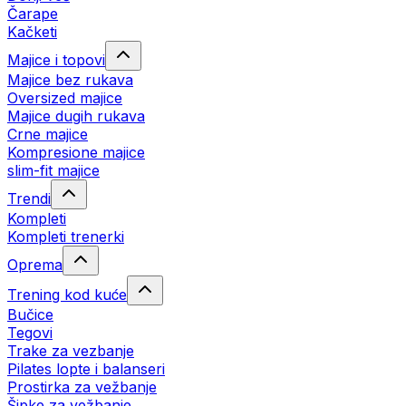
Čarape
Kačketi
Majice i topovi
Majice bez rukava
Oversized majice
Majice dugih rukava
Crne majice
Kompresione majice
slim-fit majice
Trendi
Kompleti
Kompleti trenerki
Oprema
Trening kod kuće
Bučice
Tegovi
Trake za vezbanje
Pilates lopte i balanseri
Prostirka za vežbanje
Šipke za vežbanje