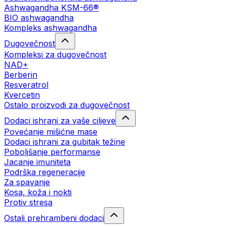
Ashwagandha KSM-66®
BIO ashwagandha
Kompleks ashwagandha
Dugovečnost
Kompleksi za dugovečnost
NAD+
Berberin
Resveratrol
Kvercetin
Ostalo proizvodi za dugovečnost
Dodaci ishrani za vaše ciljeve
Povećanje mišićne mase
Dodaci ishrani za gubitak težine
Poboljšanje performanse
Jacanje imuniteta
Podrška regeneracije
Za spavanje
Kosa, koža i nokti
Protiv stresa
Ostali prehrambeni dodaci