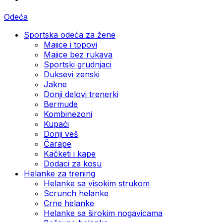
Odeća
Sportska odeća za žene
Majice i topovi
Majice bez rukava
Sportski grudnjaci
Duksevi zenski
Jakne
Donji delovi trenerki
Bermude
Kombinezoni
Kupaći
Donji veš
Čarape
Kačketi i kape
Dodaci za kosu
Helanke za trening
Helanke sa visokim strukom
Scrunch helanke
Crne helanke
Helanke sa širokim nogavicama