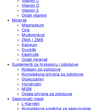
Vitamin C
Vitamin D
Vitamin E
Ostali vitamini
Minerali
Magnezijum
Cink
Multimineral
ZMA I ZMB
Kalcijum
Gvožđe
Elektroliti
Ostali minerali
Suplementi za hrskavicu i zglobove
Kolagen za zglobove
Kompleksna ishrana za zglobove
Glukozamin
Hondroitin
MSM
Ostala ishrana za zglobove
Sagorevači masti
L-Karnitin
Kompleksna sredstva za sagorevanje