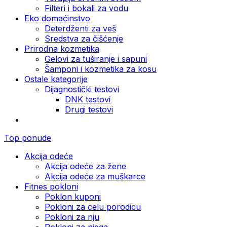
Filteri i bokali za vodu
Eko domaćinstvo
Deterdženti za veš
Sredstva za čišćenje
Prirodna kozmetika
Gelovi za tuširanje i sapuni
Šamponi i kozmetika za kosu
Ostale kategorije
Dijagnostički testovi
DNK testovi
Drugi testovi
Top ponude
Akcija odeće
Akcija odeće za žene
Akcija odeće za muškarce
Fitnes pokloni
Poklon kuponi
Pokloni za celu porodicu
Pokloni za nju
Pokloni za njega