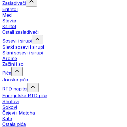
Zaslađivači
Eritritol
Med
Stevija
Ksilitol
Ostali zaslađivači
Sosevi i sirupi
Slatki sosevi i sirupi
Slani sosevi i sirupi
Arome
Začini i so
Pića
Jonska pića
RTD napitci
Energetska RTD pića
Shotovi
Sokovi
Čajevi i Matcha
Kafa
Ostala pića