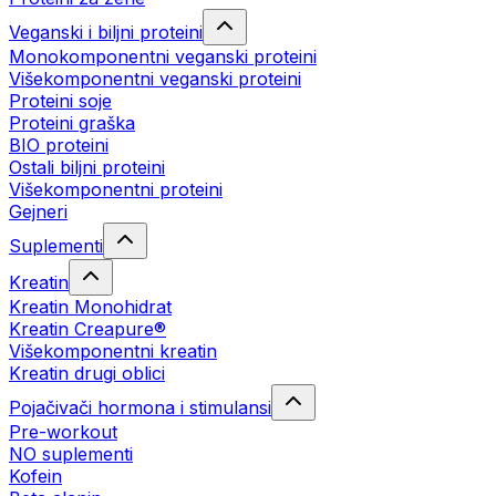
Veganski i biljni proteini
Monokomponentni veganski proteini
Višekomponentni veganski proteini
Proteini soje
Proteini graška
BIO proteini
Ostali biljni proteini
Višekomponentni proteini
Gejneri
Suplementi
Kreatin
Kreatin Monohidrat
Kreatin Creapure®
Višekomponentni kreatin
Kreatin drugi oblici
Pojačivači hormona i stimulansi
Pre-workout
NO suplementi
Kofein