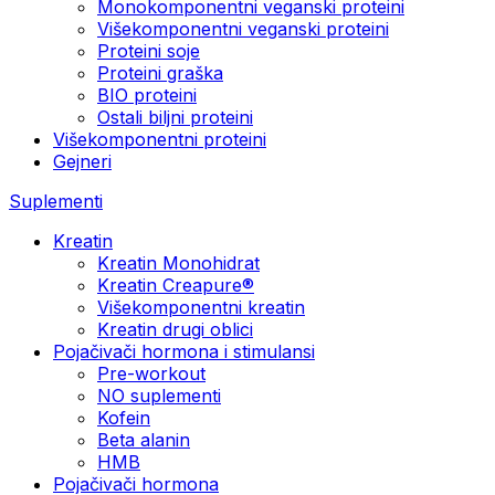
Monokomponentni veganski proteini
Višekomponentni veganski proteini
Proteini soje
Proteini graška
BIO proteini
Ostali biljni proteini
Višekomponentni proteini
Gejneri
Suplementi
Kreatin
Kreatin Monohidrat
Kreatin Creapure®
Višekomponentni kreatin
Kreatin drugi oblici
Pojačivači hormona i stimulansi
Pre-workout
NO suplementi
Kofein
Beta alanin
HMB
Pojačivači hormona