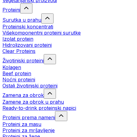
Vegetarijanski proizvodi
Proteini
Surutka u prahu
Proteinski koncentrati
Višekomponentni proteini surutke
Izolat protein
Hidrolizovani proteini
Clear Proteins
Životinjski proteini
Kolagen
Beef protein
Noćni proteini
Ostali životinjski proteini
Zamena za obrok
Zamene za obrok u prahu
Ready-to-drink proteinski napici
Proteini prema nameni
Proteini za masu
Proteini za mršavljenje
Proteini za žene