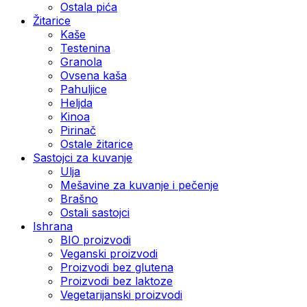
Ostala pića
Žitarice
Kaše
Testenina
Granola
Ovsena kaša
Pahuljice
Heljda
Kinoa
Pirinač
Ostale žitarice
Sastojci za kuvanje
Ulja
Mešavine za kuvanje i pečenje
Brašno
Ostali sastojci
Ishrana
BIO proizvodi
Veganski proizvodi
Proizvodi bez glutena
Proizvodi bez laktoze
Vegetarijanski proizvodi