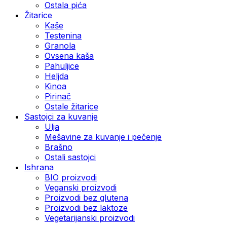
Ostala pića
Žitarice
Kaše
Testenina
Granola
Ovsena kaša
Pahuljice
Heljda
Kinoa
Pirinač
Ostale žitarice
Sastojci za kuvanje
Ulja
Mešavine za kuvanje i pečenje
Brašno
Ostali sastojci
Ishrana
BIO proizvodi
Veganski proizvodi
Proizvodi bez glutena
Proizvodi bez laktoze
Vegetarijanski proizvodi