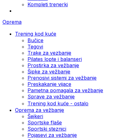
Kompleti trenerki
Oprema
Trening kod kuće
Bučice
Tegovi
Trake za vezbanje
Pilates lopte i balanseri
Prostirka za vežbanje
Šipke za vežbanje
Prenosivi sistemi za vežbanje
Preskakanje vijace
Pametna pomagala za vežbanje
Sprave za vežbanje
Trening kod kuće - ostalo
Oprema za vežbanje
Šejkeri
Sportske flaše
Sportski steznici
Pojasevi za vežbanje