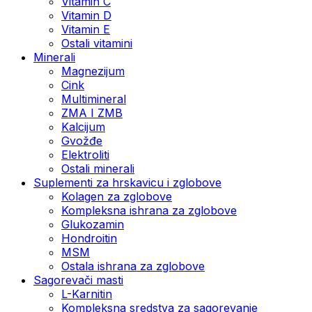
Vitamin C
Vitamin D
Vitamin E
Ostali vitamini
Minerali
Magnezijum
Cink
Multimineral
ZMA I ZMB
Kalcijum
Gvožđe
Elektroliti
Ostali minerali
Suplementi za hrskavicu i zglobove
Kolagen za zglobove
Kompleksna ishrana za zglobove
Glukozamin
Hondroitin
MSM
Ostala ishrana za zglobove
Sagorevači masti
L-Karnitin
Kompleksna sredstva za sagorevanje