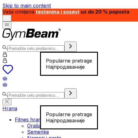
Skip to main content
Vaša omiljena
testenina i sosevi
uz do 20 % popusta
Popularne pretrage
Најпродаваније
Hrana
Popularne pretrage
Fitnes hrana
Најпродаваније
Orašasti plodovi
Semenke
Namazi i paste