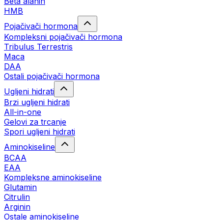
Beta alanin
HMB
Pojačivači hormona
Kompleksni pojačivači hormona
Tribulus Terrestris
Maca
DAA
Ostali pojačivači hormona
Ugljeni hidrati
Brzi ugljeni hidrati
All-in-one
Gelovi za trcanje
Spori ugljeni hidrati
Aminokiseline
BCAA
ЕАА
Kompleksne aminokiseline
Glutamin
Citrulin
Arginin
Ostale aminokiseline