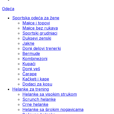
Odeća
Sportska odeća za žene
Majice i topovi
Majice bez rukava
Sportski grudnjaci
Duksevi zenski
Jakne
Donji delovi trenerki
Bermude
Kombinezoni
Kupaći
Donji veš
Čarape
Kačketi i kape
Dodaci za kosu
Helanke za trening
Helanke sa visokim strukom
Scrunch helanke
Crne helanke
Helanke sa širokim nogavicama