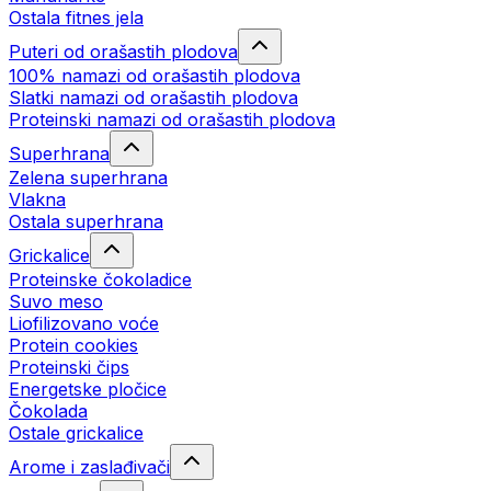
Ostala fitnes jela
Puteri od orašastih plodova
100% namazi od orašastih plodova
Slatki namazi od orašastih plodova
Proteinski namazi od orašastih plodova
Superhrana
Zelena superhrana
Vlakna
Ostala superhrana
Grickalice
Proteinske čokoladice
Suvo meso
Liofilizovano voće
Protein cookies
Proteinski čips
Energetske pločice
Čokolada
Ostale grickalice
Arome i zaslađivači