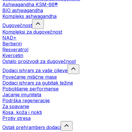
Ashwagandha KSM-66®
BIO ashwagandha
Kompleks ashwagandha
Dugovečnost
Kompleksi za dugovečnost
NAD+
Berberin
Resveratrol
Kvercetin
Ostalo proizvodi za dugovečnost
Dodaci ishrani za vaše ciljeve
Povećanje mišićne mase
Dodaci ishrani za gubitak težine
Poboljšanje performanse
Jacanje imuniteta
Podrška regeneracije
Za spavanje
Kosa, koža i nokti
Protiv stresa
Ostali prehrambeni dodaci