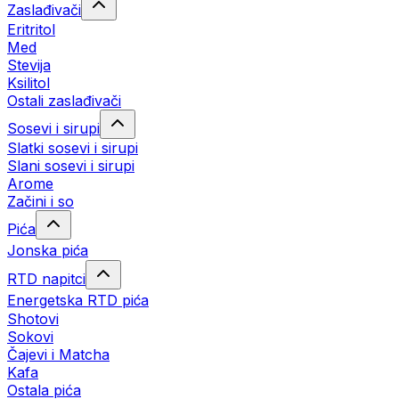
Zaslađivači
Eritritol
Med
Stevija
Ksilitol
Ostali zaslađivači
Sosevi i sirupi
Slatki sosevi i sirupi
Slani sosevi i sirupi
Arome
Začini i so
Pića
Jonska pića
RTD napitci
Energetska RTD pića
Shotovi
Sokovi
Čajevi i Matcha
Kafa
Ostala pića