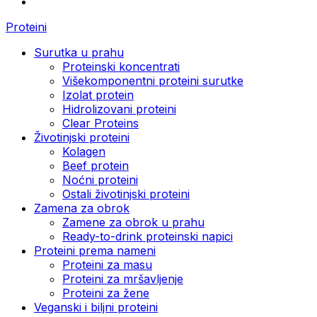
Proteini
Surutka u prahu
Proteinski koncentrati
Višekomponentni proteini surutke
Izolat protein
Hidrolizovani proteini
Clear Proteins
Životinjski proteini
Kolagen
Beef protein
Noćni proteini
Ostali životinjski proteini
Zamena za obrok
Zamene za obrok u prahu
Ready-to-drink proteinski napici
Proteini prema nameni
Proteini za masu
Proteini za mršavljenje
Proteini za žene
Veganski i biljni proteini