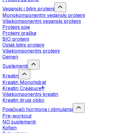
Veganski i biljni proteini
Monokomponentni veganski proteini
Višekomponentni veganski proteini
Proteini soje
Proteini graška
BIO proteini
Ostali biljni proteini
Višekomponentni proteini
Gejneri
Suplementi
Kreatin
Kreatin Monohidrat
Kreatin Creapure®
Višekomponentni kreatin
Kreatin drugi oblici
Pojačivači hormona i stimulansi
Pre-workout
NO suplementi
Kofein