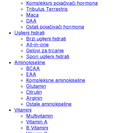
Kompleksni pojačivači hormona
Tribulus Terrestris
Maca
DAA
Ostali pojačivači hormona
Ugljeni hidrati
Brzi ugljeni hidrati
All-in-one
Gelovi za trcanje
Spori ugljeni hidrati
Aminokiseline
BCAA
ЕАА
Kompleksne aminokiseline
Glutamin
Citrulin
Arginin
Ostale aminokiseline
Vitamini
Multivitamin
Vitamin A
B Vitamini