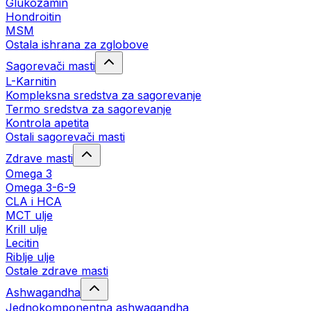
Glukozamin
Hondroitin
MSM
Ostala ishrana za zglobove
Sagorevači masti
L-Karnitin
Kompleksna sredstva za sagorevanje
Termo sredstva za sagorevanje
Kontrola apetita
Ostali sagorevači masti
Zdrave masti
Omega 3
Omega 3-6-9
CLA i HCA
MCT ulje
Krill ulje
Lecitin
Riblje ulje
Ostale zdrave masti
Ashwagandha
Jednokomponentna ashwagandha