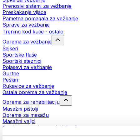
Prenosivi sistemi za vežbanje
Preskakanje vijace
Pametna pomagala za vežbanje
Sprave za vežbanje
Trening kod kuće - ostalo
Oprema za vežbanje
Šejkeri
Sportske flaše
Sportski steznici
Pojasevi za vežbanje
Gurtne
Peškiri
Rukavice za vežbanje
Ostala oprema za vežbanje
Oprema za rehabilitaciju
Masažni pištolji
Oprema za masažu
Masažni valjci
Ostala pomagala za rehabilitaciju
Torbe i rančevi