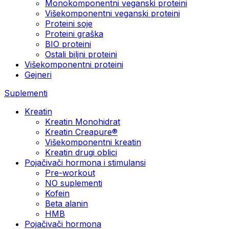
Monokomponentni veganski proteini
Višekomponentni veganski proteini
Proteini soje
Proteini graška
BIO proteini
Ostali biljni proteini
Višekomponentni proteini
Gejneri
Suplementi
Kreatin
Kreatin Monohidrat
Kreatin Creapure®
Višekomponentni kreatin
Kreatin drugi oblici
Pojačivači hormona i stimulansi
Pre-workout
NO suplementi
Kofein
Beta alanin
HMB
Pojačivači hormona