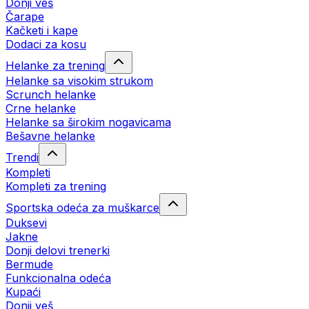
Donji veš
Čarape
Kačketi i kape
Dodaci za kosu
Helanke za trening
Helanke sa visokim strukom
Scrunch helanke
Crne helanke
Helanke sa širokim nogavicama
Bešavne helanke
Trendi
Kompleti
Kompleti za trening
Sportska odeća za muškarce
Duksevi
Jakne
Donji delovi trenerki
Bermude
Funkcionalna odeća
Kupaći
Donji veš