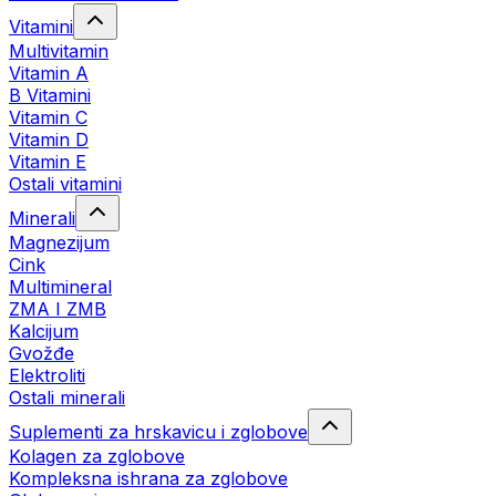
Vitamini
Multivitamin
Vitamin A
B Vitamini
Vitamin C
Vitamin D
Vitamin E
Ostali vitamini
Minerali
Magnezijum
Cink
Multimineral
ZMA I ZMB
Kalcijum
Gvožđe
Elektroliti
Ostali minerali
Suplementi za hrskavicu i zglobove
Kolagen za zglobove
Kompleksna ishrana za zglobove