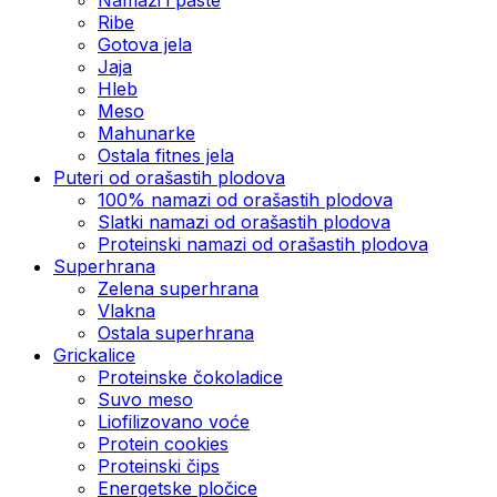
Ribe
Gotova jela
Јаја
Hleb
Meso
Mahunarke
Ostala fitnes jela
Puteri od orašastih plodova
100% namazi od orašastih plodova
Slatki namazi od orašastih plodova
Proteinski namazi od orašastih plodova
Superhrana
Zelena superhrana
Vlakna
Ostala superhrana
Grickalice
Proteinske čokoladice
Suvo meso
Liofilizovano voće
Protein cookies
Proteinski čips
Energetske pločice