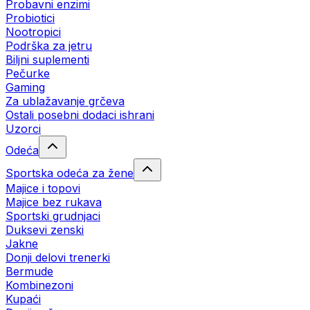
Probavni enzimi
Probiotici
Nootropici
Podrška za jetru
Biljni suplementi
Pečurke
Gaming
Za ublažavanje grčeva
Ostali posebni dodaci ishrani
Uzorci
Odeća
Sportska odeća za žene
Majice i topovi
Majice bez rukava
Sportski grudnjaci
Duksevi zenski
Jakne
Donji delovi trenerki
Bermude
Kombinezoni
Kupaći