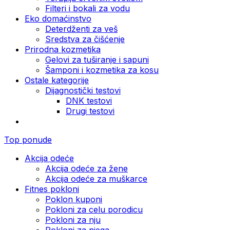
Filteri i bokali za vodu
Eko domaćinstvo
Deterdženti za veš
Sredstva za čišćenje
Prirodna kozmetika
Gelovi za tuširanje i sapuni
Šamponi i kozmetika za kosu
Ostale kategorije
Dijagnostički testovi
DNK testovi
Drugi testovi
Top ponude
Akcija odeće
Akcija odeće za žene
Akcija odeće za muškarce
Fitnes pokloni
Poklon kuponi
Pokloni za celu porodicu
Pokloni za nju
Pokloni za njega