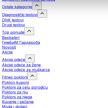
Ostale kategorije
Dijagnostički testovi
DNK testovi
Drugi testovi
Top ponude
Bestseleri
ГимБиМ Гардeробa
Novosti
Akcije
Akcija odeće
Akcija odeće za žene
Akcija odeće za muškarce
Fitnes pokloni
Poklon kuponi
Pokloni za celu porodicu
Pokloni za nju
Pokloni za njega
Kuvanje i pečenje
Moda i dodaci