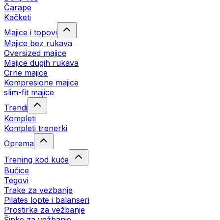
Čarape
Kačketi
Majice i topovi
Majice bez rukava
Oversized majice
Majice dugih rukava
Crne majice
Kompresione majice
slim-fit majice
Trendi
Kompleti
Kompleti trenerki
Oprema
Trening kod kuće
Bučice
Tegovi
Trake za vezbanje
Pilates lopte i balanseri
Prostirka za vežbanje
Šipke za vežbanje