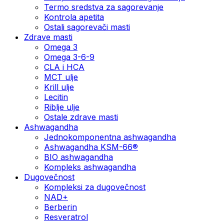
Termo sredstva za sagorevanje
Kontrola apetita
Ostali sagorevači masti
Zdrave masti
Omega 3
Omega 3-6-9
CLA i HCA
MCT ulje
Krill ulje
Lecitin
Riblje ulje
Ostale zdrave masti
Ashwagandha
Jednokomponentna ashwagandha
Ashwagandha KSM-66®
BIO ashwagandha
Kompleks ashwagandha
Dugovečnost
Kompleksi za dugovečnost
NAD+
Berberin
Resveratrol