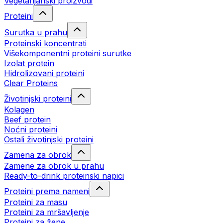
Vegetarijanski proizvodi
Proteini
Surutka u prahu
Proteinski koncentrati
Višekomponentni proteini surutke
Izolat protein
Hidrolizovani proteini
Clear Proteins
Životinjski proteini
Kolagen
Beef protein
Noćni proteini
Ostali životinjski proteini
Zamena za obrok
Zamene za obrok u prahu
Ready-to-drink proteinski napici
Proteini prema nameni
Proteini za masu
Proteini za mršavljenje
Proteini za žene