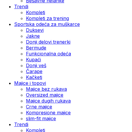
Bešavne helanke
Trendi
Kompleti
Kompleti za trening
Sportska odeća za muškarce
Duksevi
Jakne
Donji delovi trenerki
Bermude
Funkcionalna odeća
Kupaći
Donji veš
Čarape
Kačketi
Majice i topovi
Majice bez rukava
Oversized majice
Majice dugih rukava
Crne majice
Kompresione majice
slim-fit majice
Trendi
Kompleti