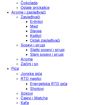
Čokolada
Ostale grickalice
Arome i zaslađivači
Zaslađivači
Eritritol
Med
Stevija
Ksilitol
Ostali zaslađivači
Sosevi i sirupi
Slatki sosevi i sirupi
Slani sosevi i sirupi
Arome
Začini i so
Pića
Jonska pića
RTD napitci
Energetska RTD pića
Shotovi
Sokovi
Čajevi i Matcha
Kafa