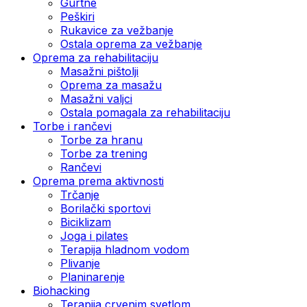
Gurtne
Peškiri
Rukavice za vežbanje
Ostala oprema za vežbanje
Oprema za rehabilitaciju
Masažni pištolji
Oprema za masažu
Masažni valjci
Ostala pomagala za rehabilitaciju
Torbe i rančevi
Torbe za hranu
Torbe za trening
Rančevi
Oprema prema aktivnosti
Trčanje
Borilački sportovi
Biciklizam
Joga i pilates
Terapija hladnom vodom
Plivanje
Planinarenje
Biohacking
Terapija crvenim svetlom