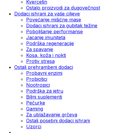
Kvercetin
Ostalo proizvodi za dugovečnost
Dodaci ishrani za vaše ciljeve
Povećanje mišićne mase
Dodaci ishrani za gubitak težine
Poboljšanje performanse
Jacanje imuniteta
Podrška regeneracije
Za spavanje
Kosa, koža i nokti
Protiv stresa
Ostali prehrambeni dodaci
Probavni enzimi
Probiotici
Nootropici
Podrška za jetru
Biljni suplementi
Pečurke
Gaming
Za ublažavanje grčeva
Ostali posebni dodaci ishrani
Uzorci