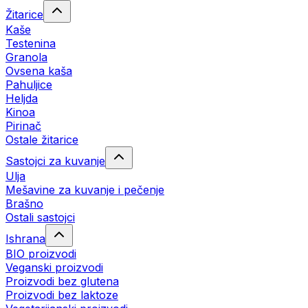
Žitarice
Kaše
Testenina
Granola
Ovsena kaša
Pahuljice
Heljda
Kinoa
Pirinač
Ostale žitarice
Sastojci za kuvanje
Ulja
Mešavine za kuvanje i pečenje
Brašno
Ostali sastojci
Ishrana
BIO proizvodi
Veganski proizvodi
Proizvodi bez glutena
Proizvodi bez laktoze