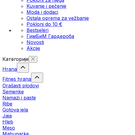
Kuvanje i pečenje
Moda i dodaci
Ostala oprema za vežbanje
Pokloni do 10 €
Bestseleri
ГимБиМ Гардeробa
Novosti
Akcije
Категорије
Hrana
Fitnes hrana
Orašasti plodovi
Semenke
Namazi i paste
Ribe
Gotova jela
Јаја
Hleb
Meso
Mahunarke