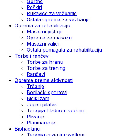
Gurtne
Peškiri
Rukavice za vežbanje
Ostala oprema za vežbanje
Oprema za rehabilitaciju
Masažni pištolji
Oprema za masažu
Masažni valjci
Ostala pomagala za rehabilitaciju
Torbe i rančevi
Torbe za hranu
Torbe za trening
Rančevi
Oprema prema aktivnosti
Trčanje
Borilački sportovi
Biciklizam
Joga i pilates
Terapija hladnom vodom
Plivanje
Planinarenje
Biohacking
Terapija crvenim svetlom