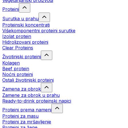
Vegetarijanski proizvodi
Proteini
Surutka u prahu
Proteinski koncentrati
Višekomponentni proteini surutke
Izolat protein
Hidrolizovani proteini
Clear Proteins
Životinjski proteini
Kolagen
Beef protein
Noćni proteini
Ostali životinjski proteini
Zamena za obrok
Zamene za obrok u prahu
Ready-to-drink proteinski napici
Proteini prema nameni
Proteini za masu
Proteini za mršavljenje
Proteini za žene