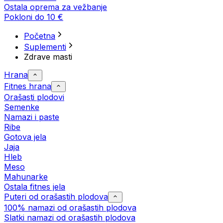
Ostala oprema za vežbanje
Pokloni do 10 €
Početna
Suplementi
Zdrave masti
Hrana
Fitnes hrana
Orašasti plodovi
Semenke
Namazi i paste
Ribe
Gotova jela
Јаја
Hleb
Meso
Mahunarke
Ostala fitnes jela
Puteri od orašastih plodova
100% namazi od orašastih plodova
Slatki namazi od orašastih plodova