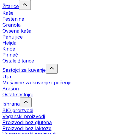
Žitarice
Kaše
Testenina
Granola
Ovsena kaša
Pahuljice
Heljda
Kinoa
Pirinač
Ostale žitarice
Sastojci za kuvanje
Ulja
Mešavine za kuvanje i pečenje
Brašno
Ostali sastojci
Ishrana
BIO proizvodi
Veganski proizvodi
Proizvodi bez glutena
Proizvodi bez laktoze