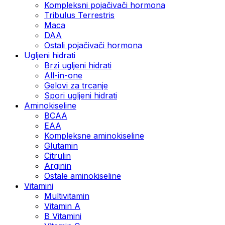
Kompleksni pojačivači hormona
Tribulus Terrestris
Maca
DAA
Ostali pojačivači hormona
Ugljeni hidrati
Brzi ugljeni hidrati
All-in-one
Gelovi za trcanje
Spori ugljeni hidrati
Aminokiseline
BCAA
ЕАА
Kompleksne aminokiseline
Glutamin
Citrulin
Arginin
Ostale aminokiseline
Vitamini
Multivitamin
Vitamin A
B Vitamini