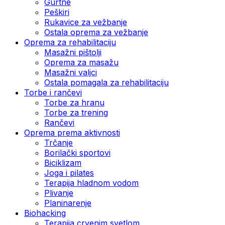
Gurtne
Peškiri
Rukavice za vežbanje
Ostala oprema za vežbanje
Oprema za rehabilitaciju
Masažni pištolji
Oprema za masažu
Masažni valjci
Ostala pomagala za rehabilitaciju
Torbe i rančevi
Torbe za hranu
Torbe za trening
Rančevi
Oprema prema aktivnosti
Trčanje
Borilački sportovi
Biciklizam
Joga i pilates
Terapija hladnom vodom
Plivanje
Planinarenje
Biohacking
Terapija crvenim svetlom