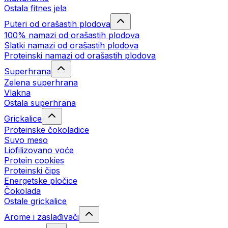
Ostala fitnes jela
Puteri od orašastih plodova
100% namazi od orašastih plodova
Slatki namazi od orašastih plodova
Proteinski namazi od orašastih plodova
Superhrana
Zelena superhrana
Vlakna
Ostala superhrana
Grickalice
Proteinske čokoladice
Suvo meso
Liofilizovano voće
Protein cookies
Proteinski čips
Energetske pločice
Čokolada
Ostale grickalice
Arome i zaslađivači