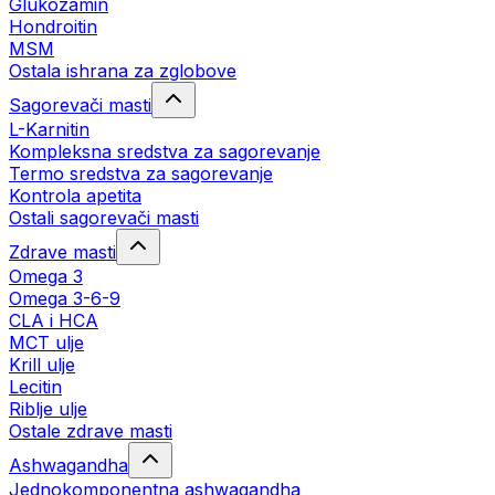
Glukozamin
Hondroitin
MSM
Ostala ishrana za zglobove
Sagorevači masti
L-Karnitin
Kompleksna sredstva za sagorevanje
Termo sredstva za sagorevanje
Kontrola apetita
Ostali sagorevači masti
Zdrave masti
Omega 3
Omega 3-6-9
CLA i HCA
MCT ulje
Krill ulje
Lecitin
Riblje ulje
Ostale zdrave masti
Ashwagandha
Jednokomponentna ashwagandha