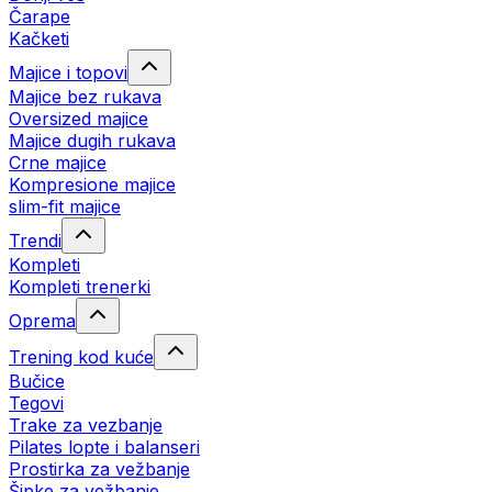
Čarape
Kačketi
Majice i topovi
Majice bez rukava
Oversized majice
Majice dugih rukava
Crne majice
Kompresione majice
slim-fit majice
Trendi
Kompleti
Kompleti trenerki
Oprema
Trening kod kuće
Bučice
Tegovi
Trake za vezbanje
Pilates lopte i balanseri
Prostirka za vežbanje
Šipke za vežbanje