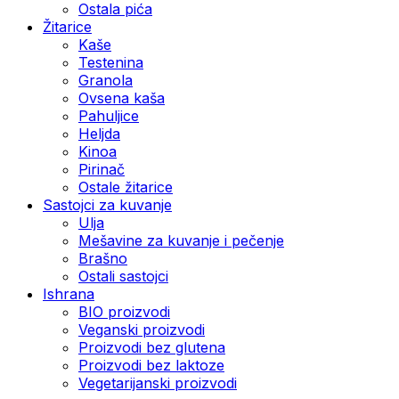
Ostala pića
Žitarice
Kaše
Testenina
Granola
Ovsena kaša
Pahuljice
Heljda
Kinoa
Pirinač
Ostale žitarice
Sastojci za kuvanje
Ulja
Mešavine za kuvanje i pečenje
Brašno
Ostali sastojci
Ishrana
BIO proizvodi
Veganski proizvodi
Proizvodi bez glutena
Proizvodi bez laktoze
Vegetarijanski proizvodi