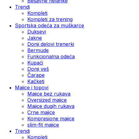
Bešavne helanke
Trendi
Kompleti
Kompleti za trening
Sportska odeća za muškarce
Duksevi
Jakne
Donji delovi trenerki
Bermude
Funkcionalna odeća
Kupaći
Donji veš
Čarape
Kačketi
Majice i topovi
Majice bez rukava
Oversized majice
Majice dugih rukava
Crne majice
Kompresione majice
slim-fit majice
Trendi
Kompleti