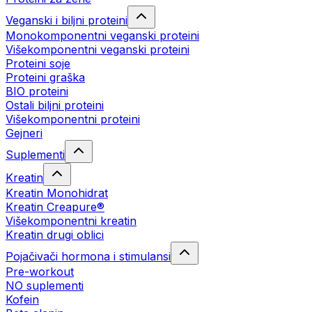
Veganski i biljni proteini
Monokomponentni veganski proteini
Višekomponentni veganski proteini
Proteini soje
Proteini graška
BIO proteini
Ostali biljni proteini
Višekomponentni proteini
Gejneri
Suplementi
Kreatin
Kreatin Monohidrat
Kreatin Creapure®
Višekomponentni kreatin
Kreatin drugi oblici
Pojačivači hormona i stimulansi
Pre-workout
NO suplementi
Kofein