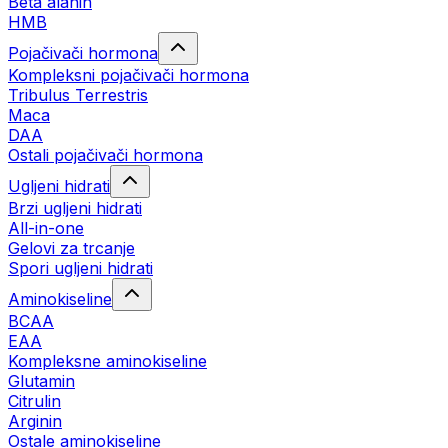
Beta alanin
HMB
Pojačivači hormona
Kompleksni pojačivači hormona
Tribulus Terrestris
Maca
DAA
Ostali pojačivači hormona
Ugljeni hidrati
Brzi ugljeni hidrati
All-in-one
Gelovi za trcanje
Spori ugljeni hidrati
Aminokiseline
BCAA
ЕАА
Kompleksne aminokiseline
Glutamin
Citrulin
Arginin
Ostale aminokiseline