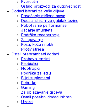
Kvercetin
Ostalo proizvodi za dugovečnost
Dodaci ishrani za vaše ciljeve
Povećanje mišićne mase
Dodaci ishrani za gubitak težine
Poboljšanje performanse
Jacanje imuniteta
Podrška regeneracije
Za spavanje
Kosa, koža i nokti
Protiv stresa
Ostali prehrambeni dodaci
Probavni enzimi
Probiotici
Nootropici
Podrška za jetru
Biljni suplementi
Pečurke
Gaming
Za ublažavanje grčeva
Ostali posebni dodaci ishrani
Uzorci