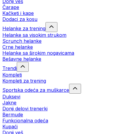
Donji veš
Čarape
Kačketi i kape
Dodaci za kosu
Helanke za trening
Helanke sa visokim strukom
Scrunch helanke
Crne helanke
Helanke sa širokim nogavicama
Bešavne helanke
Trendi
Kompleti
Kompleti za trening
Sportska odeća za muškarce
Duksevi
Jakne
Donji delovi trenerki
Bermude
Funkcionalna odeća
Kupaći
Donji veš