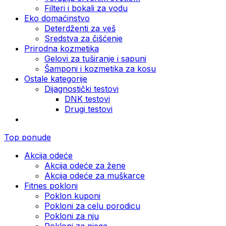
Filteri i bokali za vodu
Eko domaćinstvo
Deterdženti za veš
Sredstva za čišćenje
Prirodna kozmetika
Gelovi za tuširanje i sapuni
Šamponi i kozmetika za kosu
Ostale kategorije
Dijagnostički testovi
DNK testovi
Drugi testovi
Top ponude
Akcija odeće
Akcija odeće za žene
Akcija odeće za muškarce
Fitnes pokloni
Poklon kuponi
Pokloni za celu porodicu
Pokloni za nju
Pokloni za njega