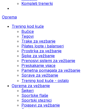
Kompleti trenerki
Oprema
Trening kod kuće
Bučice
Tegovi
Trake za vezbanje
Pilates lopte i balanseri
Prostirka za vežbanje
Šipke za vežbanje
Prenosivi sistemi za vežbanje
Preskakanje vijace
Pametna pomagala za vežbanje
Sprave za vežbanje
Trening kod kuće - ostalo
Oprema za vežbanje
Šejkeri
Sportske flaše
Sportski steznici
Pojasevi za vežbanje