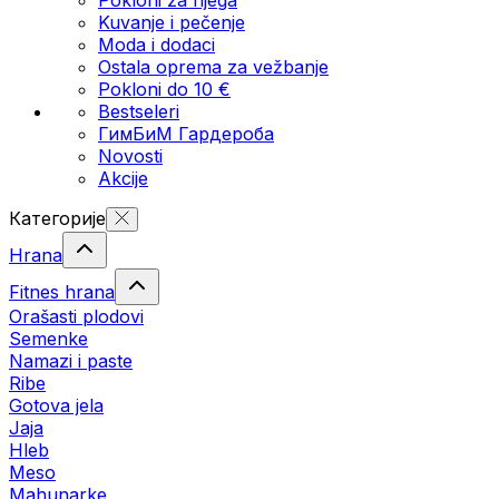
Kuvanje i pečenje
Moda i dodaci
Ostala oprema za vežbanje
Pokloni do 10 €
Bestseleri
ГимБиМ Гардeробa
Novosti
Akcije
Категорије
Hrana
Fitnes hrana
Orašasti plodovi
Semenke
Namazi i paste
Ribe
Gotova jela
Јаја
Hleb
Meso
Mahunarke