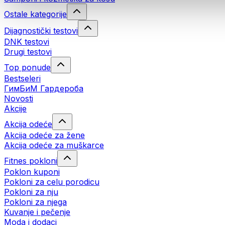
Ostale kategorije
Dijagnostički testovi
DNK testovi
Drugi testovi
Top ponude
Bestseleri
ГимБиМ Гардeробa
Novosti
Akcije
Akcija odeće
Akcija odeće za žene
Akcija odeće za muškarce
Fitnes pokloni
Poklon kuponi
Pokloni za celu porodicu
Pokloni za nju
Pokloni za njega
Kuvanje i pečenje
Moda i dodaci