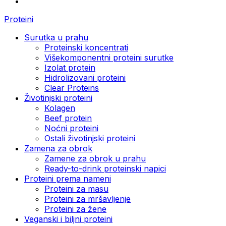
Proteini
Surutka u prahu
Proteinski koncentrati
Višekomponentni proteini surutke
Izolat protein
Hidrolizovani proteini
Clear Proteins
Životinjski proteini
Kolagen
Beef protein
Noćni proteini
Ostali životinjski proteini
Zamena za obrok
Zamene za obrok u prahu
Ready-to-drink proteinski napici
Proteini prema nameni
Proteini za masu
Proteini za mršavljenje
Proteini za žene
Veganski i biljni proteini