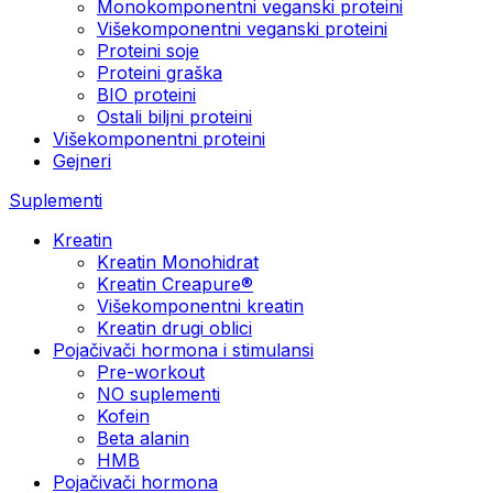
Monokomponentni veganski proteini
Višekomponentni veganski proteini
Proteini soje
Proteini graška
BIO proteini
Ostali biljni proteini
Višekomponentni proteini
Gejneri
Suplementi
Kreatin
Kreatin Monohidrat
Kreatin Creapure®
Višekomponentni kreatin
Kreatin drugi oblici
Pojačivači hormona i stimulansi
Pre-workout
NO suplementi
Kofein
Beta alanin
HMB
Pojačivači hormona