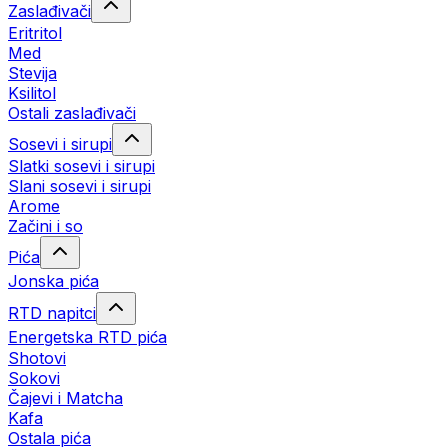
Zaslađivači
Eritritol
Med
Stevija
Ksilitol
Ostali zaslađivači
Sosevi i sirupi
Slatki sosevi i sirupi
Slani sosevi i sirupi
Arome
Začini i so
Pića
Jonska pića
RTD napitci
Energetska RTD pića
Shotovi
Sokovi
Čajevi i Matcha
Kafa
Ostala pića