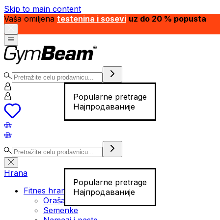
Skip to main content
Vaša omiljena
testenina i sosevi
uz do 20 % popusta
Popularne pretrage
Најпродаваније
Hrana
Popularne pretrage
Fitnes hrana
Најпродаваније
Orašasti plodovi
Semenke
Namazi i paste