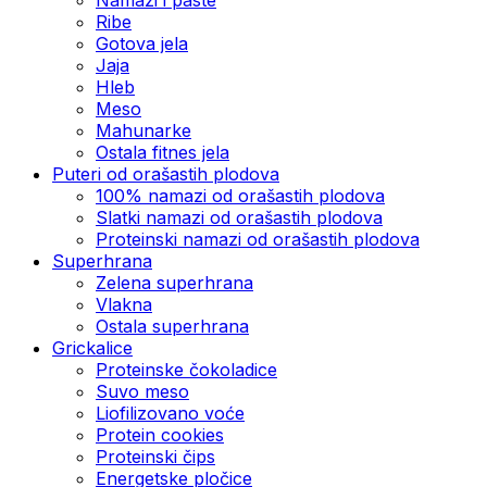
Ribe
Gotova jela
Јаја
Hleb
Meso
Mahunarke
Ostala fitnes jela
Puteri od orašastih plodova
100% namazi od orašastih plodova
Slatki namazi od orašastih plodova
Proteinski namazi od orašastih plodova
Superhrana
Zelena superhrana
Vlakna
Ostala superhrana
Grickalice
Proteinske čokoladice
Suvo meso
Liofilizovano voće
Protein cookies
Proteinski čips
Energetske pločice