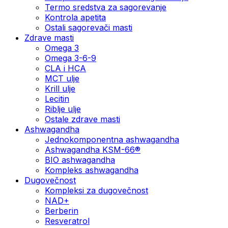
Termo sredstva za sagorevanje
Kontrola apetita
Ostali sagorevači masti
Zdrave masti
Omega 3
Omega 3-6-9
CLA i HCA
MCT ulje
Krill ulje
Lecitin
Riblje ulje
Ostale zdrave masti
Ashwagandha
Jednokomponentna ashwagandha
Ashwagandha KSM-66®
BIO ashwagandha
Kompleks ashwagandha
Dugovečnost
Kompleksi za dugovečnost
NAD+
Berberin
Resveratrol