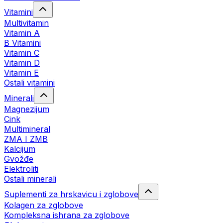
Vitamini
Multivitamin
Vitamin A
B Vitamini
Vitamin C
Vitamin D
Vitamin E
Ostali vitamini
Minerali
Magnezijum
Cink
Multimineral
ZMA I ZMB
Kalcijum
Gvožđe
Elektroliti
Ostali minerali
Suplementi za hrskavicu i zglobove
Kolagen za zglobove
Kompleksna ishrana za zglobove