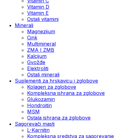
Vitamin C
Vitamin D
Vitamin E
Ostali vitamini
Minerali
Magnezijum
Cink
Multimineral
ZMA I ZMB
Kalcijum
Gvožđe
Elektroliti
Ostali minerali
Suplementi za hrskavicu i zglobove
Kolagen za zglobove
Kompleksna ishrana za zglobove
Glukozamin
Hondroitin
MSM
Ostala ishrana za zglobove
Sagorevači masti
L-Karnitin
Kompleksna sredstva za sagorevanje