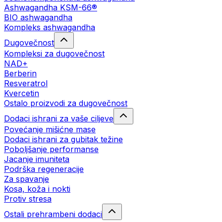
Ashwagandha KSM-66®
BIO ashwagandha
Kompleks ashwagandha
Dugovečnost
Kompleksi za dugovečnost
NAD+
Berberin
Resveratrol
Kvercetin
Ostalo proizvodi za dugovečnost
Dodaci ishrani za vaše ciljeve
Povećanje mišićne mase
Dodaci ishrani za gubitak težine
Poboljšanje performanse
Jacanje imuniteta
Podrška regeneracije
Za spavanje
Kosa, koža i nokti
Protiv stresa
Ostali prehrambeni dodaci