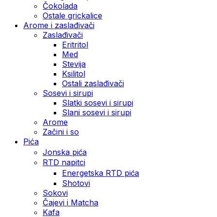
Čokolada
Ostale grickalice
Arome i zaslađivači
Zaslađivači
Eritritol
Med
Stevija
Ksilitol
Ostali zaslađivači
Sosevi i sirupi
Slatki sosevi i sirupi
Slani sosevi i sirupi
Arome
Začini i so
Pića
Jonska pića
RTD napitci
Energetska RTD pića
Shotovi
Sokovi
Čajevi i Matcha
Kafa