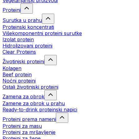
Vegetarijanski proizvodi
Proteini
Surutka u prahu
Proteinski koncentrati
Višekomponentni proteini surutke
Izolat protein
Hidrolizovani proteini
Clear Proteins
Životinjski proteini
Kolagen
Beef protein
Noćni proteini
Ostali životinjski proteini
Zamena za obrok
Zamene za obrok u prahu
Ready-to-drink proteinski napici
Proteini prema nameni
Proteini za masu
Proteini za mršavljenje
Proteini za žene