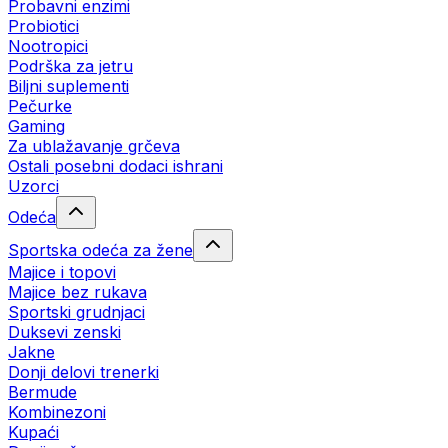
Probavni enzimi
Probiotici
Nootropici
Podrška za jetru
Biljni suplementi
Pečurke
Gaming
Za ublažavanje grčeva
Ostali posebni dodaci ishrani
Uzorci
Odeća
Sportska odeća za žene
Majice i topovi
Majice bez rukava
Sportski grudnjaci
Duksevi zenski
Jakne
Donji delovi trenerki
Bermude
Kombinezoni
Kupaći