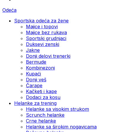
Odeća
Sportska odeća za žene
Majice i topovi
Majice bez rukava
Sportski grudnjaci
Duksevi zenski
Jakne
Donji delovi trenerki
Bermude
Kombinezoni
Kupaći
Donji veš
Čarape
Kačketi i kape
Dodaci za kosu
Helanke za trening
Helanke sa visokim strukom
Scrunch helanke
Crne helanke
Helanke sa širokim nogavicama