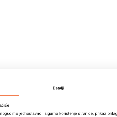
Detalji
ačiće
ogućimo jednostavno i sigurno korištenje stranice, prikaz prilag