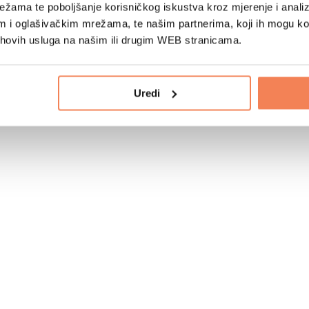
žama te poboljšanje korisničkog iskustva kroz mjerenje i analiz
im i oglašivačkim mrežama, te našim partnerima, koji ih mogu k
jihovih usluga na našim ili drugim WEB stranicama.
Uredi