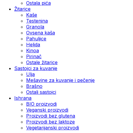
Ostala pića
Žitarice
Kaše
Testenina
Granola
Ovsena kaša
Pahuljice
Heljda
Kinoa
Pirinač
Ostale žitarice
Sastojci za kuvanje
Ulja
Mešavine za kuvanje i pečenje
Brašno
Ostali sastojci
Ishrana
BIO proizvodi
Veganski proizvodi
Proizvodi bez glutena
Proizvodi bez laktoze
Vegetarijanski proizvodi