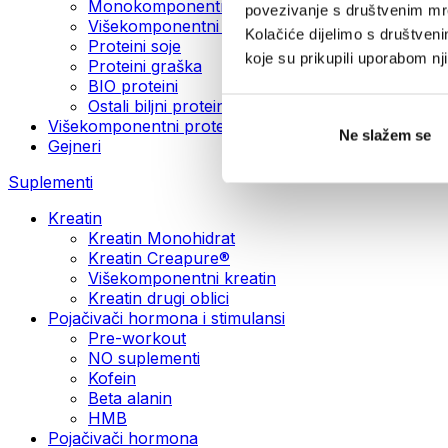
Monokomponentni veganski proteini
povezivanje s društvenim mre
Višekomponentni veganski proteini
Kolačiće dijelimo s društven
Proteini soje
koje su prikupili uporabom n
Proteini graška
BIO proteini
Ostali biljni proteini
Višekomponentni proteini
Ne slažem se
Gejneri
Suplementi
Kreatin
Kreatin Monohidrat
Kreatin Creapure®
Višekomponentni kreatin
Kreatin drugi oblici
Pojačivači hormona i stimulansi
Pre-workout
NO suplementi
Kofein
Beta alanin
HMB
Pojačivači hormona