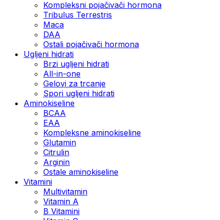
Kompleksni pojačivači hormona
Tribulus Terrestris
Maca
DAA
Ostali pojačivači hormona
Ugljeni hidrati
Brzi ugljeni hidrati
All-in-one
Gelovi za trcanje
Spori ugljeni hidrati
Aminokiseline
BCAA
ЕАА
Kompleksne aminokiseline
Glutamin
Citrulin
Arginin
Ostale aminokiseline
Vitamini
Multivitamin
Vitamin A
B Vitamini