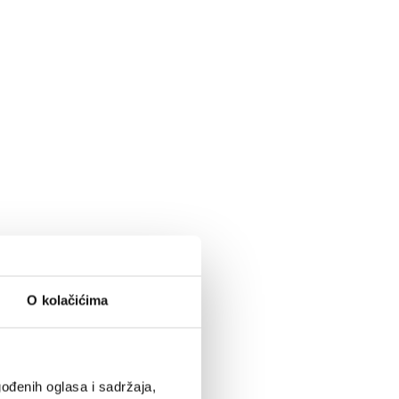
O kolačićima
ođenih oglasa i sadržaja,