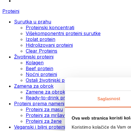
Proteini
Surutka u prahu
Proteinski koncentrati
Višekomponentni proteini surutke
Izolat protein
Hidrolizovani proteini
Clear Proteins
Životinjski proteini
Kolagen
Beef protein
Noćni proteini
Ostali životinjski proteini
Zamena za obrok
Zamene za obrok u prahu
Ready-to-drink proteinski napici
Saglasnost
Proteini prema nameni
Proteini za masu
Proteini za mršavljenje
Ova web stranica koristi kol
Proteini za žene
Veganski i biljni proteini
Koristimo kolačiće da Vam om