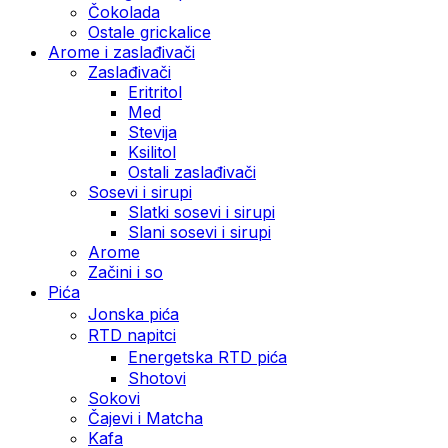
Čokolada
Ostale grickalice
Arome i zaslađivači
Zaslađivači
Eritritol
Med
Stevija
Ksilitol
Ostali zaslađivači
Sosevi i sirupi
Slatki sosevi i sirupi
Slani sosevi i sirupi
Arome
Začini i so
Pića
Jonska pića
RTD napitci
Energetska RTD pića
Shotovi
Sokovi
Čajevi i Matcha
Kafa