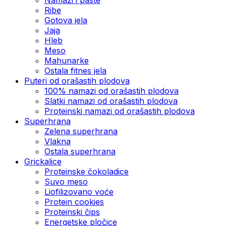
Ribe
Gotova jela
Јаја
Hleb
Meso
Mahunarke
Ostala fitnes jela
Puteri od orašastih plodova
100% namazi od orašastih plodova
Slatki namazi od orašastih plodova
Proteinski namazi od orašastih plodova
Superhrana
Zelena superhrana
Vlakna
Ostala superhrana
Grickalice
Proteinske čokoladice
Suvo meso
Liofilizovano voće
Protein cookies
Proteinski čips
Energetske pločice