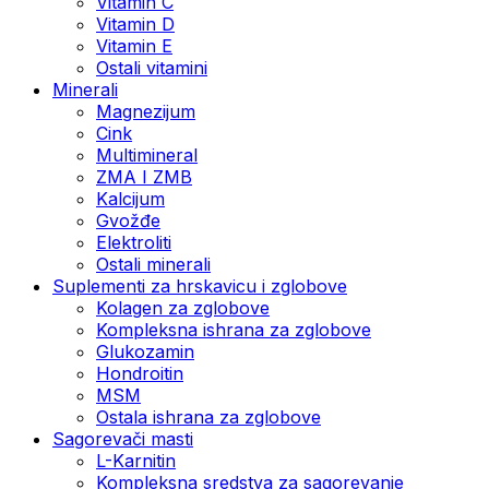
Vitamin C
Vitamin D
Vitamin E
Ostali vitamini
Minerali
Magnezijum
Cink
Multimineral
ZMA I ZMB
Kalcijum
Gvožđe
Elektroliti
Ostali minerali
Suplementi za hrskavicu i zglobove
Kolagen za zglobove
Kompleksna ishrana za zglobove
Glukozamin
Hondroitin
MSM
Ostala ishrana za zglobove
Sagorevači masti
L-Karnitin
Kompleksna sredstva za sagorevanje