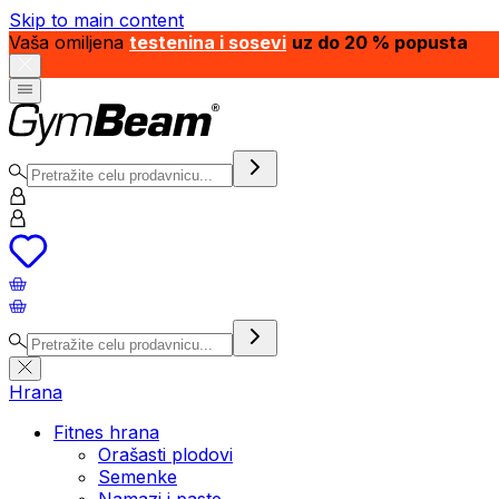
Skip to main content
Vaša omiljena
testenina i sosevi
uz do 20 % popusta
Hrana
Fitnes hrana
Orašasti plodovi
Semenke
Namazi i paste