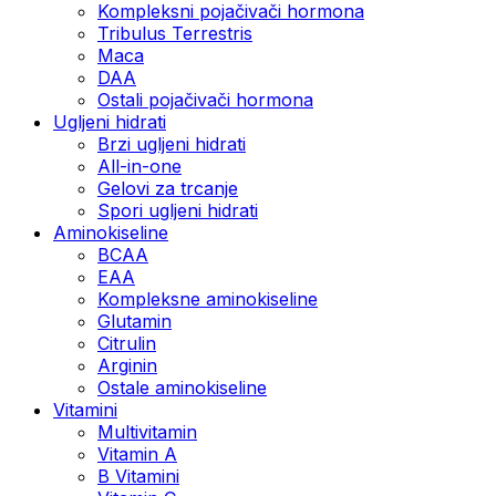
Kompleksni pojačivači hormona
Tribulus Terrestris
Maca
DAA
Ostali pojačivači hormona
Ugljeni hidrati
Brzi ugljeni hidrati
All-in-one
Gelovi za trcanje
Spori ugljeni hidrati
Aminokiseline
BCAA
ЕАА
Kompleksne aminokiseline
Glutamin
Citrulin
Arginin
Ostale aminokiseline
Vitamini
Multivitamin
Vitamin A
B Vitamini