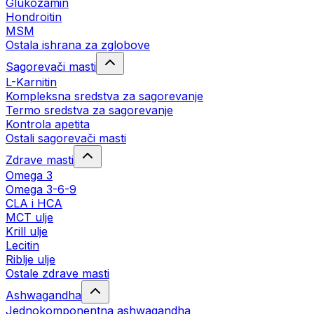
Glukozamin
Hondroitin
MSM
Ostala ishrana za zglobove
Sagorevači masti
L-Karnitin
Kompleksna sredstva za sagorevanje
Termo sredstva za sagorevanje
Kontrola apetita
Ostali sagorevači masti
Zdrave masti
Omega 3
Omega 3-6-9
CLA i HCA
MCT ulje
Krill ulje
Lecitin
Riblje ulje
Ostale zdrave masti
Ashwagandha
Jednokomponentna ashwagandha