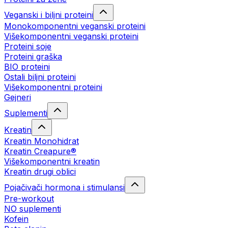
Veganski i biljni proteini
Monokomponentni veganski proteini
Višekomponentni veganski proteini
Proteini soje
Proteini graška
BIO proteini
Ostali biljni proteini
Višekomponentni proteini
Gejneri
Suplementi
Kreatin
Kreatin Monohidrat
Kreatin Creapure®
Višekomponentni kreatin
Kreatin drugi oblici
Pojačivači hormona i stimulansi
Pre-workout
NO suplementi
Kofein