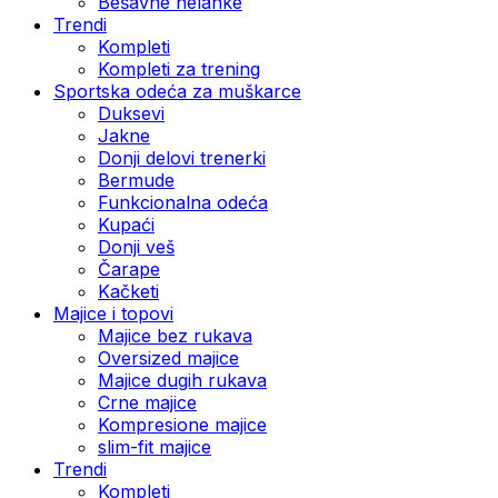
Bešavne helanke
Trendi
Kompleti
Kompleti za trening
Sportska odeća za muškarce
Duksevi
Jakne
Donji delovi trenerki
Bermude
Funkcionalna odeća
Kupaći
Donji veš
Čarape
Kačketi
Majice i topovi
Majice bez rukava
Oversized majice
Majice dugih rukava
Crne majice
Kompresione majice
slim-fit majice
Trendi
Kompleti