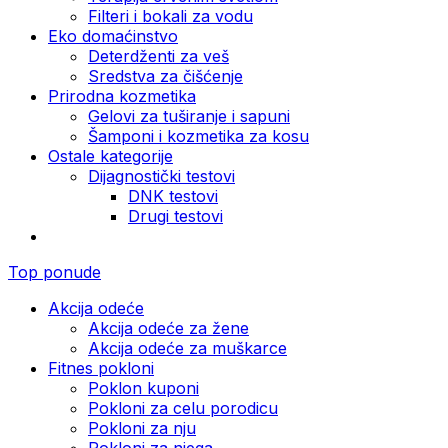
Filteri i bokali za vodu
Eko domaćinstvo
Deterdženti za veš
Sredstva za čišćenje
Prirodna kozmetika
Gelovi za tuširanje i sapuni
Šamponi i kozmetika za kosu
Ostale kategorije
Dijagnostički testovi
DNK testovi
Drugi testovi
Top ponude
Akcija odeće
Akcija odeće za žene
Akcija odeće za muškarce
Fitnes pokloni
Poklon kuponi
Pokloni za celu porodicu
Pokloni za nju
Pokloni za njega