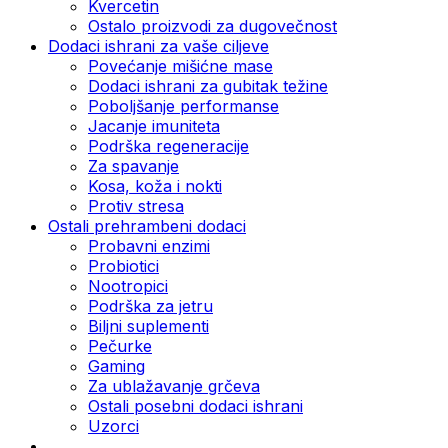
Kvercetin
Ostalo proizvodi za dugovečnost
Dodaci ishrani za vaše ciljeve
Povećanje mišićne mase
Dodaci ishrani za gubitak težine
Poboljšanje performanse
Jacanje imuniteta
Podrška regeneracije
Za spavanje
Kosa, koža i nokti
Protiv stresa
Ostali prehrambeni dodaci
Probavni enzimi
Probiotici
Nootropici
Podrška za jetru
Biljni suplementi
Pečurke
Gaming
Za ublažavanje grčeva
Ostali posebni dodaci ishrani
Uzorci