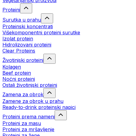
Vegetarijanski proizvodi
Proteini
Surutka u prahu
Proteinski koncentrati
Višekomponentni proteini surutke
Izolat protein
Hidrolizovani proteini
Clear Proteins
Životinjski proteini
Kolagen
Beef protein
Noćni proteini
Ostali životinjski proteini
Zamena za obrok
Zamene za obrok u prahu
Ready-to-drink proteinski napici
Proteini prema nameni
Proteini za masu
Proteini za mršavljenje
Proteini za žene