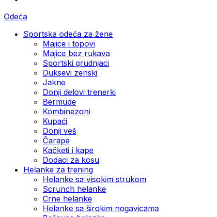
Odeća
Sportska odeća za žene
Majice i topovi
Majice bez rukava
Sportski grudnjaci
Duksevi zenski
Jakne
Donji delovi trenerki
Bermude
Kombinezoni
Kupaći
Donji veš
Čarape
Kačketi i kape
Dodaci za kosu
Helanke za trening
Helanke sa visokim strukom
Scrunch helanke
Crne helanke
Helanke sa širokim nogavicama