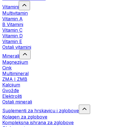
Vitamini
Multivitamin
Vitamin A
B Vitamini
Vitamin C
Vitamin D
Vitamin E
Ostali vitamini
Minerali
Magnezijum
Cink
Multimineral
ZMA I ZMB
Kalcijum
Gvožđe
Elektroliti
Ostali minerali
Suplementi za hrskavicu i zglobove
Kolagen za zglobove
Kompleksna ishrana za zglobove