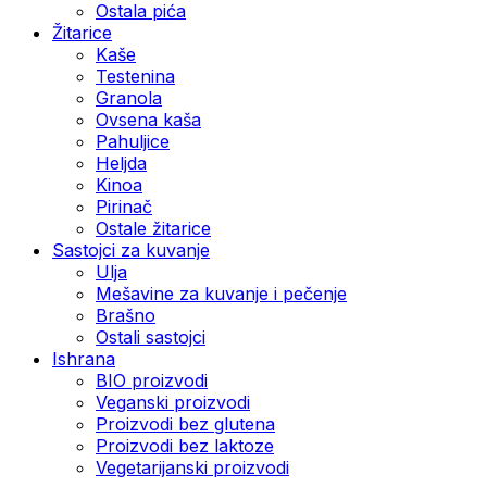
Ostala pića
Žitarice
Kaše
Testenina
Granola
Ovsena kaša
Pahuljice
Heljda
Kinoa
Pirinač
Ostale žitarice
Sastojci za kuvanje
Ulja
Mešavine za kuvanje i pečenje
Brašno
Ostali sastojci
Ishrana
BIO proizvodi
Veganski proizvodi
Proizvodi bez glutena
Proizvodi bez laktoze
Vegetarijanski proizvodi