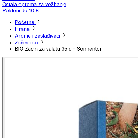
Ostala oprema za vežbanje
Pokloni do 10 €
Početna
Hrana
Arome i zaslađivači
Začini i so
BIO Začin za salatu 35 g - Sonnentor