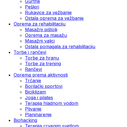
Gurtne
Peškiri
Rukavice za vežbanje
Ostala oprema za vežbanje
Oprema za rehabilitaciju
Masažni pištolji
Oprema za masažu
Masažni valjci
Ostala pomagala za rehabilitaciju
Torbe i rančevi
Torbe za hranu
Torbe za trening
Rančevi
Oprema prema aktivnosti
Trčanje
Borilački sportovi
Biciklizam
Joga i pilates
Terapija hladnom vodom
Plivanje
Planinarenje
Biohacking
Terapija crvenim svetlom