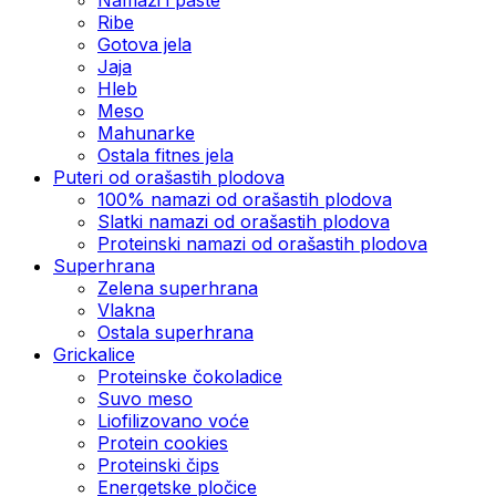
Ribe
Gotova jela
Јаја
Hleb
Meso
Mahunarke
Ostala fitnes jela
Puteri od orašastih plodova
100% namazi od orašastih plodova
Slatki namazi od orašastih plodova
Proteinski namazi od orašastih plodova
Superhrana
Zelena superhrana
Vlakna
Ostala superhrana
Grickalice
Proteinske čokoladice
Suvo meso
Liofilizovano voće
Protein cookies
Proteinski čips
Energetske pločice