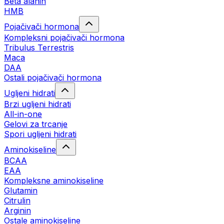
Beta alanin
HMB
Pojačivači hormona
Kompleksni pojačivači hormona
Tribulus Terrestris
Maca
DAA
Ostali pojačivači hormona
Ugljeni hidrati
Brzi ugljeni hidrati
All-in-one
Gelovi za trcanje
Spori ugljeni hidrati
Aminokiseline
BCAA
ЕАА
Kompleksne aminokiseline
Glutamin
Citrulin
Arginin
Ostale aminokiseline