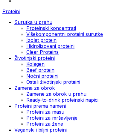
Proteini
Surutka u prahu
Proteinski koncentrati
Višekomponentni proteini surutke
Izolat protein
Hidrolizovani proteini
Clear Proteins
Životinjski proteini
Kolagen
Beef protein
Noćni proteini
Ostali životinjski proteini
Zamena za obrok
Zamene za obrok u prahu
Ready-to-drink proteinski napici
Proteini prema nameni
Proteini za masu
Proteini za mršavljenje
Proteini za žene
Veganski i biljni proteini