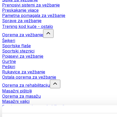
Prenosivi sistemi za vežbanje
Preskakanje vijace
Pametna pomagala za vežbanje
Sprave za vežbanje
Trening kod kuće - ostalo
Oprema za vežbanje
Šejkeri
Sportske flaše
Sportski steznici
Pojasevi za vežbanje
Gurtne
Peškiri
Rukavice za vežbanje
Ostala oprema za vežbanje
Oprema za rehabilitaciju
Masažni pištolji
Oprema za masažu
Masažni valjci
Ostala pomagala za rehabilitaciju
Torbe i rančevi