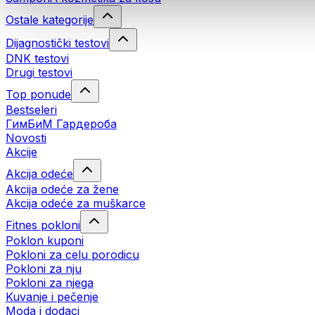
Ostale kategorije
Dijagnostički testovi
DNK testovi
Drugi testovi
Top ponude
Bestseleri
ГимБиМ Гардeробa
Novosti
Akcije
Akcija odeće
Akcija odeće za žene
Akcija odeće za muškarce
Fitnes pokloni
Poklon kuponi
Pokloni za celu porodicu
Pokloni za nju
Pokloni za njega
Kuvanje i pečenje
Moda i dodaci