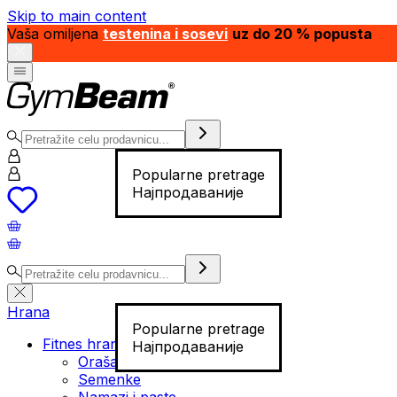
Skip to main content
Vaša omiljena
testenina i sosevi
uz do 20 % popusta
Popularne pretrage
Најпродаваније
Hrana
Popularne pretrage
Fitnes hrana
Најпродаваније
Orašasti plodovi
Semenke
Namazi i paste