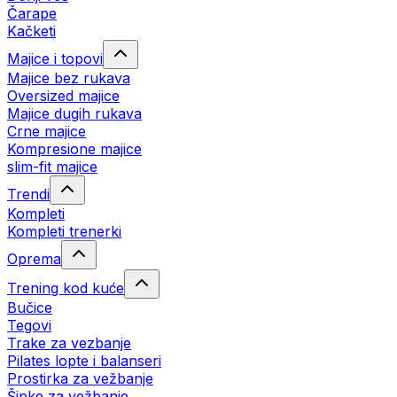
Čarape
Kačketi
Majice i topovi
Majice bez rukava
Oversized majice
Majice dugih rukava
Crne majice
Kompresione majice
slim-fit majice
Trendi
Kompleti
Kompleti trenerki
Oprema
Trening kod kuće
Bučice
Tegovi
Trake za vezbanje
Pilates lopte i balanseri
Prostirka za vežbanje
Šipke za vežbanje