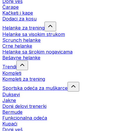
Donji veš
Čarape
Kačketi i kape
Dodaci za kosu
Helanke za trening
Helanke sa visokim strukom
Scrunch helanke
Crne helanke
Helanke sa širokim nogavicama
Bešavne helanke
Trendi
Kompleti
Kompleti za trening
Sportska odeća za muškarce
Duksevi
Jakne
Donji delovi trenerki
Bermude
Funkcionalna odeća
Kupaći
Donji veš