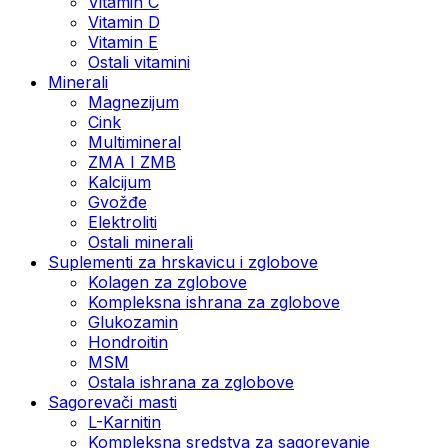
Vitamin C
Vitamin D
Vitamin E
Ostali vitamini
Minerali
Magnezijum
Cink
Multimineral
ZMA I ZMB
Kalcijum
Gvožđe
Elektroliti
Ostali minerali
Suplementi za hrskavicu i zglobove
Kolagen za zglobove
Kompleksna ishrana za zglobove
Glukozamin
Hondroitin
MSM
Ostala ishrana za zglobove
Sagorevači masti
L-Karnitin
Kompleksna sredstva za sagorevanje