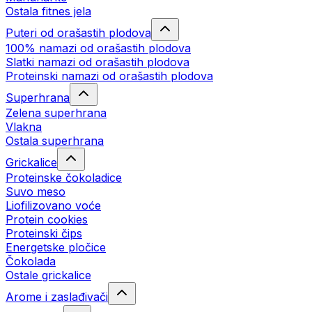
Ostala fitnes jela
Puteri od orašastih plodova
100% namazi od orašastih plodova
Slatki namazi od orašastih plodova
Proteinski namazi od orašastih plodova
Superhrana
Zelena superhrana
Vlakna
Ostala superhrana
Grickalice
Proteinske čokoladice
Suvo meso
Liofilizovano voće
Protein cookies
Proteinski čips
Energetske pločice
Čokolada
Ostale grickalice
Arome i zaslađivači