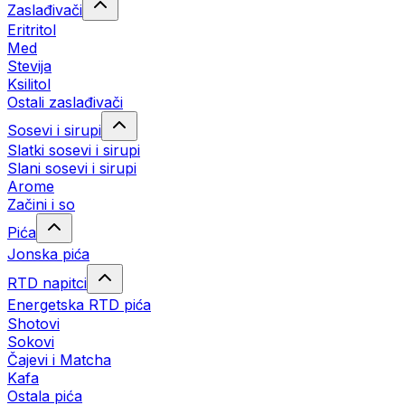
Zaslađivači
Eritritol
Med
Stevija
Ksilitol
Ostali zaslađivači
Sosevi i sirupi
Slatki sosevi i sirupi
Slani sosevi i sirupi
Arome
Začini i so
Pića
Jonska pića
RTD napitci
Energetska RTD pića
Shotovi
Sokovi
Čajevi i Matcha
Kafa
Ostala pića