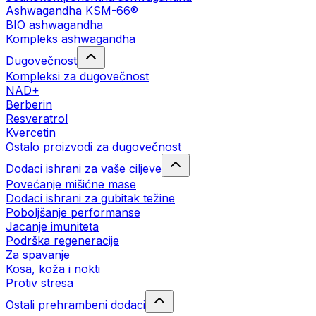
Ashwagandha KSM-66®
BIO ashwagandha
Kompleks ashwagandha
Dugovečnost
Kompleksi za dugovečnost
NAD+
Berberin
Resveratrol
Kvercetin
Ostalo proizvodi za dugovečnost
Dodaci ishrani za vaše ciljeve
Povećanje mišićne mase
Dodaci ishrani za gubitak težine
Poboljšanje performanse
Jacanje imuniteta
Podrška regeneracije
Za spavanje
Kosa, koža i nokti
Protiv stresa
Ostali prehrambeni dodaci