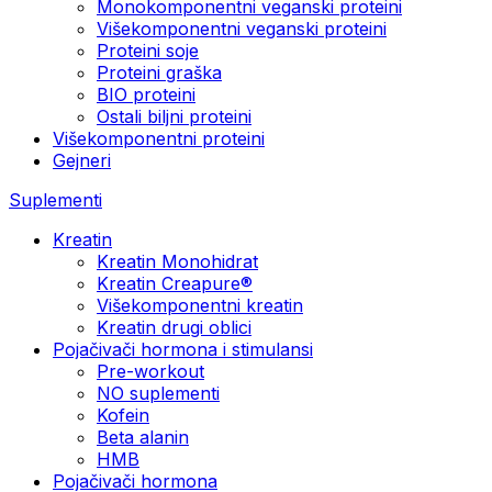
Monokomponentni veganski proteini
Višekomponentni veganski proteini
Proteini soje
Proteini graška
BIO proteini
Ostali biljni proteini
Višekomponentni proteini
Gejneri
Suplementi
Kreatin
Kreatin Monohidrat
Kreatin Creapure®
Višekomponentni kreatin
Kreatin drugi oblici
Pojačivači hormona i stimulansi
Pre-workout
NO suplementi
Kofein
Beta alanin
HMB
Pojačivači hormona