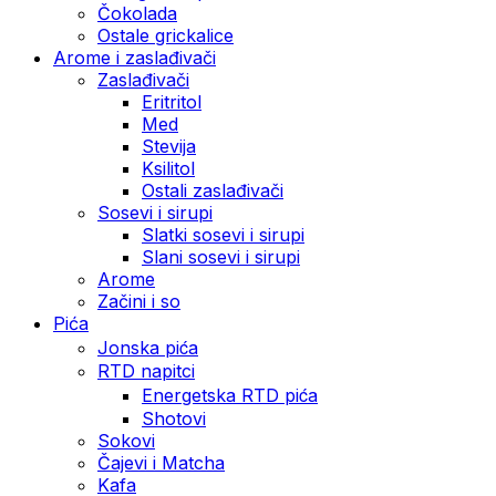
Čokolada
Ostale grickalice
Arome i zaslađivači
Zaslađivači
Eritritol
Med
Stevija
Ksilitol
Ostali zaslađivači
Sosevi i sirupi
Slatki sosevi i sirupi
Slani sosevi i sirupi
Arome
Začini i so
Pića
Jonska pića
RTD napitci
Energetska RTD pića
Shotovi
Sokovi
Čajevi i Matcha
Kafa