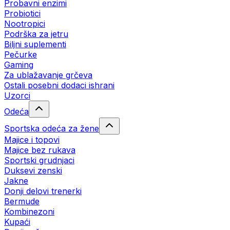
Probavni enzimi
Probiotici
Nootropici
Podrška za jetru
Biljni suplementi
Pečurke
Gaming
Za ublažavanje grčeva
Ostali posebni dodaci ishrani
Uzorci
Odeća
Sportska odeća za žene
Majice i topovi
Majice bez rukava
Sportski grudnjaci
Duksevi zenski
Jakne
Donji delovi trenerki
Bermude
Kombinezoni
Kupaći