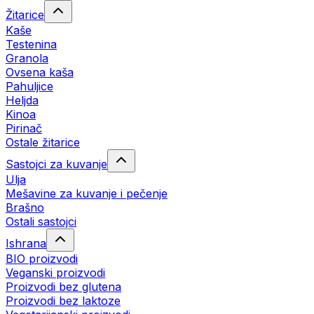
Žitarice
Kaše
Testenina
Granola
Ovsena kaša
Pahuljice
Heljda
Kinoa
Pirinač
Ostale žitarice
Sastojci za kuvanje
Ulja
Mešavine za kuvanje i pečenje
Brašno
Ostali sastojci
Ishrana
BIO proizvodi
Veganski proizvodi
Proizvodi bez glutena
Proizvodi bez laktoze