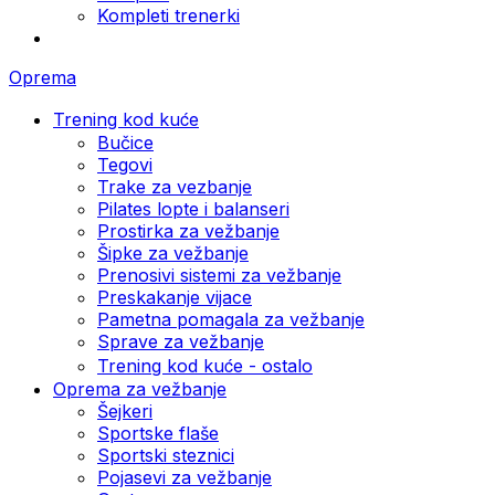
Kompleti trenerki
Oprema
Trening kod kuće
Bučice
Tegovi
Trake za vezbanje
Pilates lopte i balanseri
Prostirka za vežbanje
Šipke za vežbanje
Prenosivi sistemi za vežbanje
Preskakanje vijace
Pametna pomagala za vežbanje
Sprave za vežbanje
Trening kod kuće - ostalo
Oprema za vežbanje
Šejkeri
Sportske flaše
Sportski steznici
Pojasevi za vežbanje