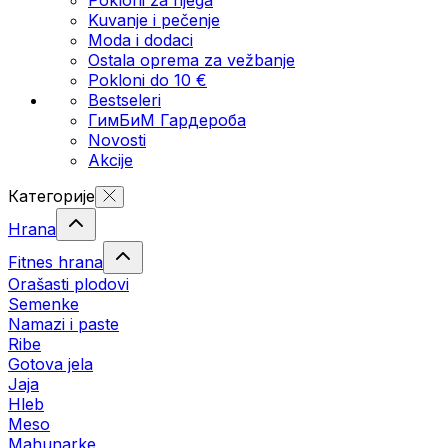
Kuvanje i pečenje
Moda i dodaci
Ostala oprema za vežbanje
Pokloni do 10 €
Bestseleri
ГимБиМ Гардeробa
Novosti
Akcije
Категорије
Hrana
Fitnes hrana
Orašasti plodovi
Semenke
Namazi i paste
Ribe
Gotova jela
Јаја
Hleb
Meso
Mahunarke