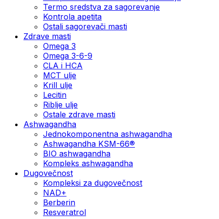
Termo sredstva za sagorevanje
Kontrola apetita
Ostali sagorevači masti
Zdrave masti
Omega 3
Omega 3-6-9
CLA i HCA
MCT ulje
Krill ulje
Lecitin
Riblje ulje
Ostale zdrave masti
Ashwagandha
Jednokomponentna ashwagandha
Ashwagandha KSM-66®
BIO ashwagandha
Kompleks ashwagandha
Dugovečnost
Kompleksi za dugovečnost
NAD+
Berberin
Resveratrol