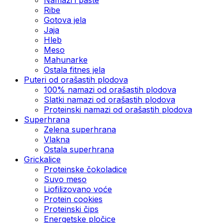
Ribe
Gotova jela
Јаја
Hleb
Meso
Mahunarke
Ostala fitnes jela
Puteri od orašastih plodova
100% namazi od orašastih plodova
Slatki namazi od orašastih plodova
Proteinski namazi od orašastih plodova
Superhrana
Zelena superhrana
Vlakna
Ostala superhrana
Grickalice
Proteinske čokoladice
Suvo meso
Liofilizovano voće
Protein cookies
Proteinski čips
Energetske pločice