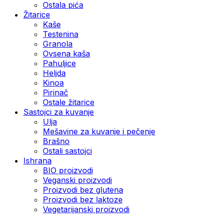
Ostala pića
Žitarice
Kaše
Testenina
Granola
Ovsena kaša
Pahuljice
Heljda
Kinoa
Pirinač
Ostale žitarice
Sastojci za kuvanje
Ulja
Mešavine za kuvanje i pečenje
Brašno
Ostali sastojci
Ishrana
BIO proizvodi
Veganski proizvodi
Proizvodi bez glutena
Proizvodi bez laktoze
Vegetarijanski proizvodi