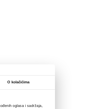
O kolačićima
ođenih oglasa i sadržaja,