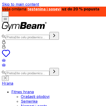
Skip to main content
Vaša omiljena
testenina i sosevi
uz do 20 % popusta
Hrana
Fitnes hrana
Orašasti plodovi
Semenke
Namazi i paste