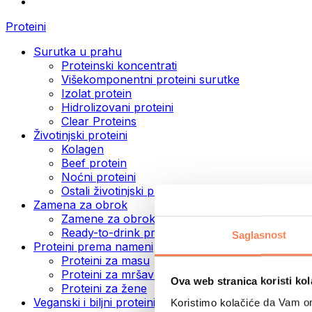
Proteini
Surutka u prahu
Proteinski koncentrati
Višekomponentni proteini surutke
Izolat protein
Hidrolizovani proteini
Clear Proteins
Životinjski proteini
Kolagen
Beef protein
Noćni proteini
Ostali životinjski proteini
Zamena za obrok
Zamene za obrok u prahu
Ready-to-drink proteinski napici
Saglasnost
Proteini prema nameni
Proteini za masu
Proteini za mršavljenje
Ova web stranica koristi kol
Proteini za žene
Veganski i biljni proteini
Koristimo kolačiće da Vam om