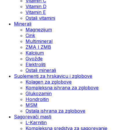
Vitamin C
Vitamin D
Vitamin E
Ostali vitamini
Minerali
Magnezijum
Cink
Multimineral
ZMA I ZMB
Kalcijum
Gvožđe
Elektroliti
Ostali minerali
Suplementi za hrskavicu i zglobove
Kolagen za zglobove
Kompleksna ishrana za zglobove
Glukozamin
Hondroitin
MSM
Ostala ishrana za zglobove
Sagorevači masti
L-Karnitin
Kompleksna sredstva za sagorevanje