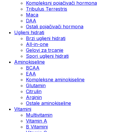
Kompleksni pojačivači hormona
Tribulus Terrestris
Maca
DAA
Ostali pojačivači hormona
Ugljeni hidrati
Brzi ugljeni hidrati
All-in-one
Gelovi za trcanje
Spori ugljeni hidrati
Aminokiseline
BCAA
ЕАА
Kompleksne aminokiseline
Glutamin
Citrulin
Arginin
Ostale aminokiseline
Vitamini
Multivitamin
Vitamin A
B Vitamini