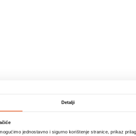
Detalji
ačiće
ogućimo jednostavno i sigurno korištenje stranice, prikaz prilag