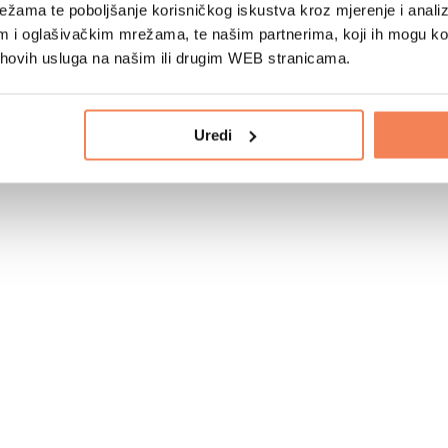
žama te poboljšanje korisničkog iskustva kroz mjerenje i analiz
im i oglašivačkim mrežama, te našim partnerima, koji ih mogu k
jihovih usluga na našim ili drugim WEB stranicama.
Uredi