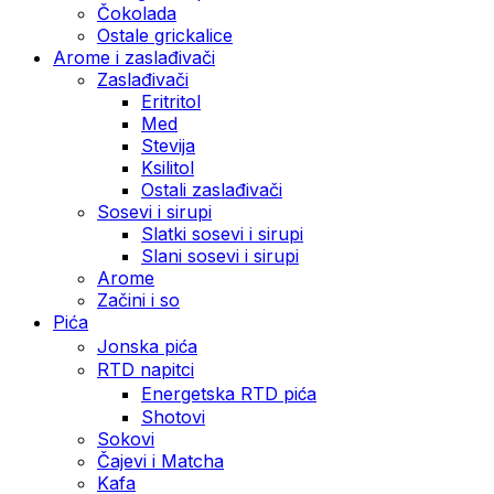
Čokolada
Ostale grickalice
Arome i zaslađivači
Zaslađivači
Eritritol
Med
Stevija
Ksilitol
Ostali zaslađivači
Sosevi i sirupi
Slatki sosevi i sirupi
Slani sosevi i sirupi
Arome
Začini i so
Pića
Jonska pića
RTD napitci
Energetska RTD pića
Shotovi
Sokovi
Čajevi i Matcha
Kafa