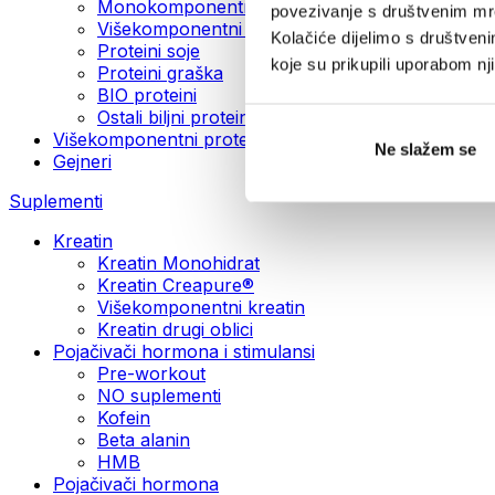
Monokomponentni veganski proteini
povezivanje s društvenim mre
Višekomponentni veganski proteini
Kolačiće dijelimo s društven
Proteini soje
koje su prikupili uporabom n
Proteini graška
BIO proteini
Ostali biljni proteini
Višekomponentni proteini
Ne slažem se
Gejneri
Suplementi
Kreatin
Kreatin Monohidrat
Kreatin Creapure®
Višekomponentni kreatin
Kreatin drugi oblici
Pojačivači hormona i stimulansi
Pre-workout
NO suplementi
Kofein
Beta alanin
HMB
Pojačivači hormona