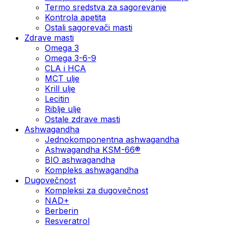
Termo sredstva za sagorevanje
Kontrola apetita
Ostali sagorevači masti
Zdrave masti
Omega 3
Omega 3-6-9
CLA i HCA
MCT ulje
Krill ulje
Lecitin
Riblje ulje
Ostale zdrave masti
Ashwagandha
Jednokomponentna ashwagandha
Ashwagandha KSM-66®
BIO ashwagandha
Kompleks ashwagandha
Dugovečnost
Kompleksi za dugovečnost
NAD+
Berberin
Resveratrol