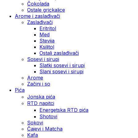
Čokolada
Ostale grickalice
Arome i zaslađivači
Zaslađivači
Eritritol
Med
Stevija
Ksilitol
Ostali zaslađivači
Sosevi i sirupi
Slatki sosevi i sirupi
Slani sosevi i sirupi
Arome
Začini i so
Pića
Jonska pića
RTD napitci
Energetska RTD pića
Shotovi
Sokovi
Čajevi i Matcha
Kafa