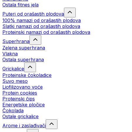
Ostala fitnes jela
Puteri od orašastih plodova
100% namazi od orašastih plodova
Slatki namazi od orašastih plodova
Proteinski namazi od orašastih plodova
Superhrana
Zelena superhrana
Vlakna
Ostala superhrana
Grickalice
Proteinske čokoladice
Suvo meso
Liofilizovano voće
Protein cookies
Proteinski čips
Energetske pločice
Čokolada
Ostale grickalice
Arome i zaslađivači