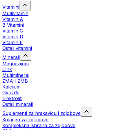
Vitamini
Multivitamin
Vitamin A
B Vitamini
Vitamin C
Vitamin D
Vitamin E
Ostali vitamini
Minerali
Magnezijum
Cink
Multimineral
ZMA I ZMB
Kalcijum
Gvožđe
Elektroliti
Ostali minerali
Suplementi za hrskavicu i zglobove
Kolagen za zglobove
Kompleksna ishrana za zglobove