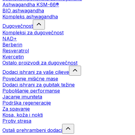
Ashwagandha KSM-66®
BIO ashwagandha
Kompleks ashwagandha
Dugovečnost
Kompleksi za dugovečnost
NAD+
Berberin
Resveratrol
Kvercetin
Ostalo proizvodi za dugovečnost
Dodaci ishrani za vaše ciljeve
Povećanje mišićne mase
Dodaci ishrani za gubitak težine
Poboljšanje performanse
Jacanje imuniteta
Podrška regeneracije
Za spavanje
Kosa, koža i nokti
Protiv stresa
Ostali prehrambeni dodaci