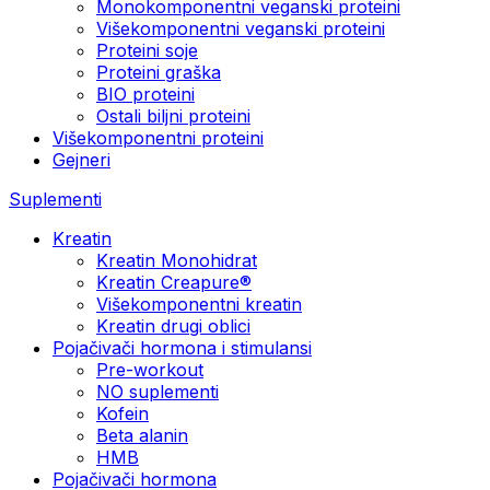
Monokomponentni veganski proteini
Višekomponentni veganski proteini
Proteini soje
Proteini graška
BIO proteini
Ostali biljni proteini
Višekomponentni proteini
Gejneri
Suplementi
Kreatin
Kreatin Monohidrat
Kreatin Creapure®
Višekomponentni kreatin
Kreatin drugi oblici
Pojačivači hormona i stimulansi
Pre-workout
NO suplementi
Kofein
Beta alanin
HMB
Pojačivači hormona