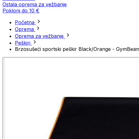
Ostala oprema za vežbanje
Pokloni do 10 €
Početna
Oprema
Oprema za vežbanje
Peškiri
Brzosušeći sportski peškir Black/Orange - GymBea