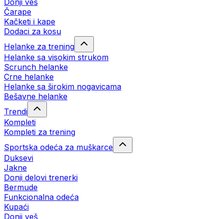
Donji veš
Čarape
Kačketi i kape
Dodaci za kosu
Helanke za trening
Helanke sa visokim strukom
Scrunch helanke
Crne helanke
Helanke sa širokim nogavicama
Bešavne helanke
Trendi
Kompleti
Kompleti za trening
Sportska odeća za muškarce
Duksevi
Jakne
Donji delovi trenerki
Bermude
Funkcionalna odeća
Kupaći
Donji veš