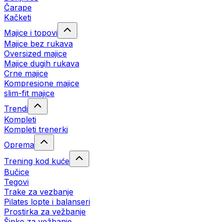
Čarape
Kačketi
Majice i topovi
Majice bez rukava
Oversized majice
Majice dugih rukava
Crne majice
Kompresione majice
slim-fit majice
Trendi
Kompleti
Kompleti trenerki
Oprema
Trening kod kuće
Bučice
Tegovi
Trake za vezbanje
Pilates lopte i balanseri
Prostirka za vežbanje
Šipke za vežbanje