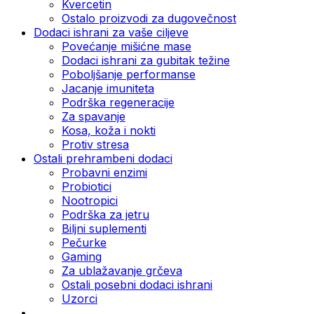
Kvercetin
Ostalo proizvodi za dugovečnost
Dodaci ishrani za vaše ciljeve
Povećanje mišićne mase
Dodaci ishrani za gubitak težine
Poboljšanje performanse
Jacanje imuniteta
Podrška regeneracije
Za spavanje
Kosa, koža i nokti
Protiv stresa
Ostali prehrambeni dodaci
Probavni enzimi
Probiotici
Nootropici
Podrška za jetru
Biljni suplementi
Pečurke
Gaming
Za ublažavanje grčeva
Ostali posebni dodaci ishrani
Uzorci