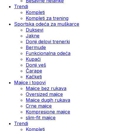
Bešavne helanke
Trendi
Kompleti
Kompleti za trening
Sportska odeća za muškarce
Duksevi
Jakne
Donji delovi trenerki
Bermude
Funkcionalna odeća
Kupaći
Donji veš
Čarape
Kačketi
Majice i topovi
Majice bez rukava
Oversized majice
Majice dugih rukava
Crne majice
Kompresione majice
slim-fit majice
Trendi
Kompleti