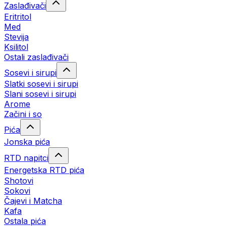
Zaslađivači
Eritritol
Med
Stevija
Ksilitol
Ostali zaslađivači
Sosevi i sirupi
Slatki sosevi i sirupi
Slani sosevi i sirupi
Arome
Začini i so
Pića
Jonska pića
RTD napitci
Energetska RTD pića
Shotovi
Sokovi
Čajevi i Matcha
Kafa
Ostala pića