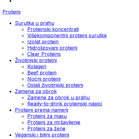
Proteini
Surutka u prahu
Proteinski koncentrati
Višekomponentni proteini surutke
Izolat protein
Hidrolizovani proteini
Clear Proteins
Životinjski proteini
Kolagen
Beef protein
Noćni proteini
Ostali životinjski proteini
Zamena za obrok
Zamene za obrok u prahu
Ready-to-drink proteinski napici
Proteini prema nameni
Proteini za masu
Proteini za mršavljenje
Proteini za žene
Veganski i biljni proteini