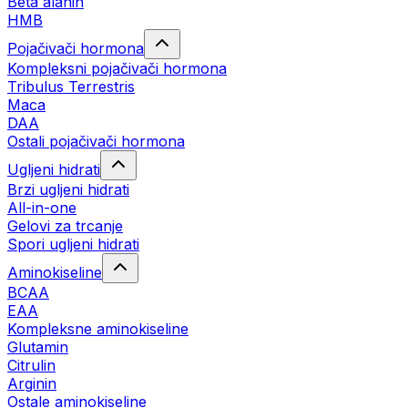
Beta alanin
HMB
Pojačivači hormona
Kompleksni pojačivači hormona
Tribulus Terrestris
Maca
DAA
Ostali pojačivači hormona
Ugljeni hidrati
Brzi ugljeni hidrati
All-in-one
Gelovi za trcanje
Spori ugljeni hidrati
Aminokiseline
BCAA
ЕАА
Kompleksne aminokiseline
Glutamin
Citrulin
Arginin
Ostale aminokiseline