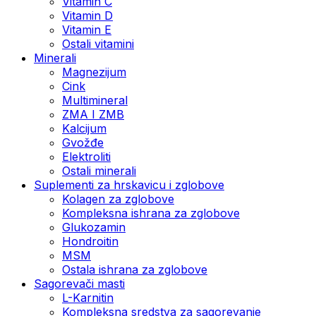
Vitamin C
Vitamin D
Vitamin E
Ostali vitamini
Minerali
Magnezijum
Cink
Multimineral
ZMA I ZMB
Kalcijum
Gvožđe
Elektroliti
Ostali minerali
Suplementi za hrskavicu i zglobove
Kolagen za zglobove
Kompleksna ishrana za zglobove
Glukozamin
Hondroitin
MSM
Ostala ishrana za zglobove
Sagorevači masti
L-Karnitin
Kompleksna sredstva za sagorevanje