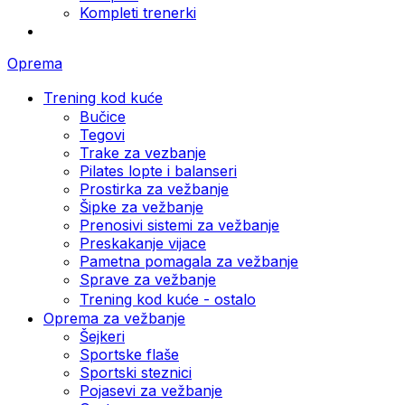
Kompleti trenerki
Oprema
Trening kod kuće
Bučice
Tegovi
Trake za vezbanje
Pilates lopte i balanseri
Prostirka za vežbanje
Šipke za vežbanje
Prenosivi sistemi za vežbanje
Preskakanje vijace
Pametna pomagala za vežbanje
Sprave za vežbanje
Trening kod kuće - ostalo
Oprema za vežbanje
Šejkeri
Sportske flaše
Sportski steznici
Pojasevi za vežbanje