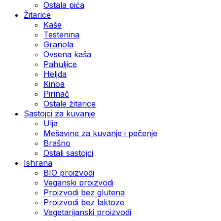
Ostala pića
Žitarice
Kaše
Testenina
Granola
Ovsena kaša
Pahuljice
Heljda
Kinoa
Pirinač
Ostale žitarice
Sastojci za kuvanje
Ulja
Mešavine za kuvanje i pečenje
Brašno
Ostali sastojci
Ishrana
BIO proizvodi
Veganski proizvodi
Proizvodi bez glutena
Proizvodi bez laktoze
Vegetarijanski proizvodi