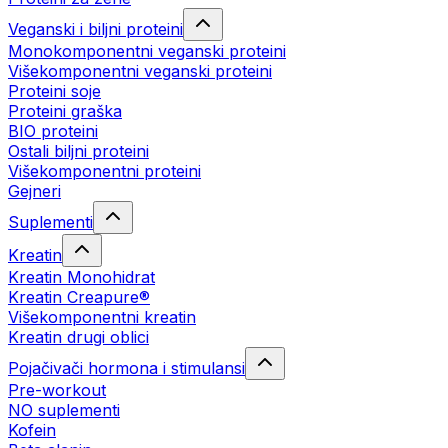
Veganski i biljni proteini
Monokomponentni veganski proteini
Višekomponentni veganski proteini
Proteini soje
Proteini graška
BIO proteini
Ostali biljni proteini
Višekomponentni proteini
Gejneri
Suplementi
Kreatin
Kreatin Monohidrat
Kreatin Creapure®
Višekomponentni kreatin
Kreatin drugi oblici
Pojačivači hormona i stimulansi
Pre-workout
NO suplementi
Kofein