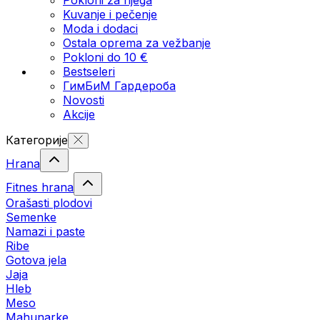
Kuvanje i pečenje
Moda i dodaci
Ostala oprema za vežbanje
Pokloni do 10 €
Bestseleri
ГимБиМ Гардeробa
Novosti
Akcije
Категорије
Hrana
Fitnes hrana
Orašasti plodovi
Semenke
Namazi i paste
Ribe
Gotova jela
Јаја
Hleb
Meso
Mahunarke