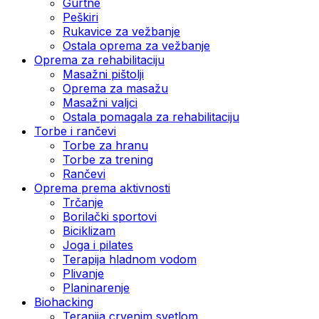
Gurtne
Peškiri
Rukavice za vežbanje
Ostala oprema za vežbanje
Oprema za rehabilitaciju
Masažni pištolji
Oprema za masažu
Masažni valjci
Ostala pomagala za rehabilitaciju
Torbe i rančevi
Torbe za hranu
Torbe za trening
Rančevi
Oprema prema aktivnosti
Trčanje
Borilački sportovi
Biciklizam
Joga i pilates
Terapija hladnom vodom
Plivanje
Planinarenje
Biohacking
Terapija crvenim svetlom