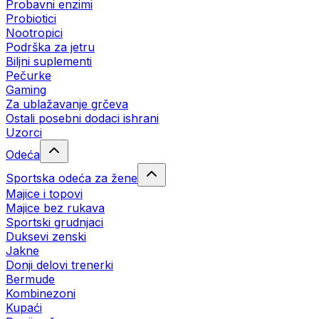
Probavni enzimi
Probiotici
Nootropici
Podrška za jetru
Biljni suplementi
Pečurke
Gaming
Za ublažavanje grčeva
Ostali posebni dodaci ishrani
Uzorci
Odeća
Sportska odeća za žene
Majice i topovi
Majice bez rukava
Sportski grudnjaci
Duksevi zenski
Jakne
Donji delovi trenerki
Bermude
Kombinezoni
Kupaći