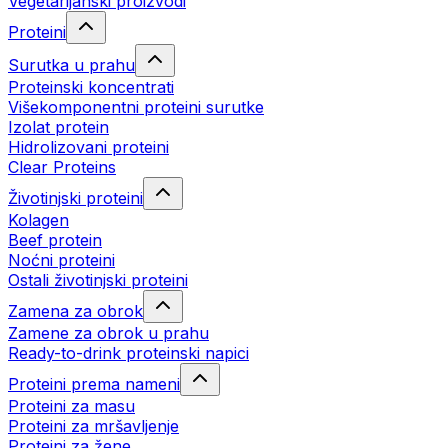
Vegetarijanski proizvodi
Proteini
Surutka u prahu
Proteinski koncentrati
Višekomponentni proteini surutke
Izolat protein
Hidrolizovani proteini
Clear Proteins
Životinjski proteini
Kolagen
Beef protein
Noćni proteini
Ostali životinjski proteini
Zamena za obrok
Zamene za obrok u prahu
Ready-to-drink proteinski napici
Proteini prema nameni
Proteini za masu
Proteini za mršavljenje
Proteini za žene