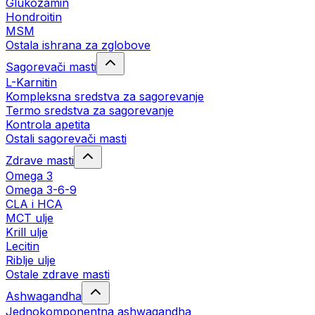
Glukozamin
Hondroitin
MSM
Ostala ishrana za zglobove
Sagorevači masti
L-Karnitin
Kompleksna sredstva za sagorevanje
Termo sredstva za sagorevanje
Kontrola apetita
Ostali sagorevači masti
Zdrave masti
Omega 3
Omega 3-6-9
CLA i HCA
MCT ulje
Krill ulje
Lecitin
Riblje ulje
Ostale zdrave masti
Ashwagandha
Jednokomponentna ashwagandha