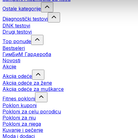
Ostale kategorije
Dijagnostički testovi
DNK testovi
Drugi testovi
Top ponude
Bestseleri
ГимБиМ Гардeробa
Novosti
Akcije
Akcija odeće
Akcija odeće za žene
Akcija odeće za muškarce
Fitnes pokloni
Poklon kuponi
Pokloni za celu porodicu
Pokloni za nju
Pokloni za njega
Kuvanje i pečenje
Moda i dodaci