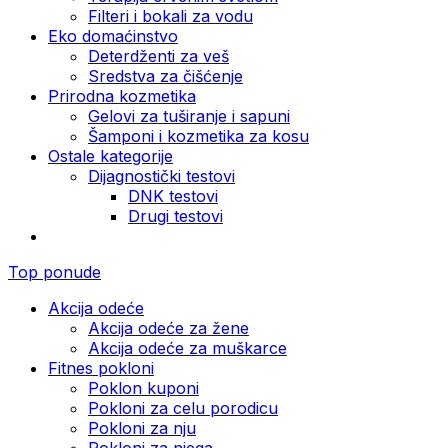
Filteri i bokali za vodu
Eko domaćinstvo
Deterdženti za veš
Sredstva za čišćenje
Prirodna kozmetika
Gelovi za tuširanje i sapuni
Šamponi i kozmetika za kosu
Ostale kategorije
Dijagnostički testovi
DNK testovi
Drugi testovi
Top ponude
Akcija odeće
Akcija odeće za žene
Akcija odeće za muškarce
Fitnes pokloni
Poklon kuponi
Pokloni za celu porodicu
Pokloni za nju
Pokloni za njega