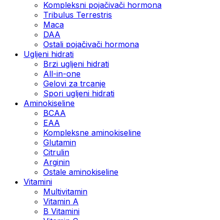
Kompleksni pojačivači hormona
Tribulus Terrestris
Maca
DAA
Ostali pojačivači hormona
Ugljeni hidrati
Brzi ugljeni hidrati
All-in-one
Gelovi za trcanje
Spori ugljeni hidrati
Aminokiseline
BCAA
ЕАА
Kompleksne aminokiseline
Glutamin
Citrulin
Arginin
Ostale aminokiseline
Vitamini
Multivitamin
Vitamin A
B Vitamini