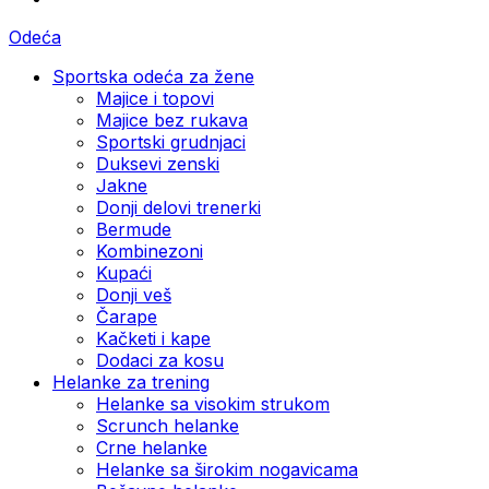
Odeća
Sportska odeća za žene
Majice i topovi
Majice bez rukava
Sportski grudnjaci
Duksevi zenski
Jakne
Donji delovi trenerki
Bermude
Kombinezoni
Kupaći
Donji veš
Čarape
Kačketi i kape
Dodaci za kosu
Helanke za trening
Helanke sa visokim strukom
Scrunch helanke
Crne helanke
Helanke sa širokim nogavicama