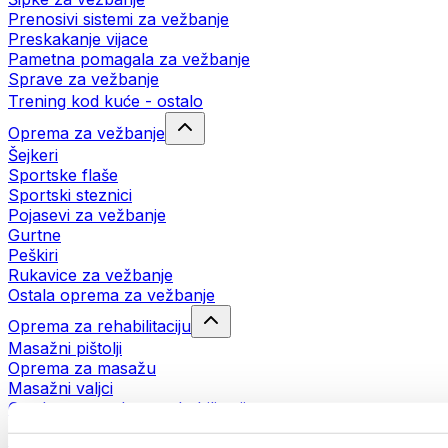
Prenosivi sistemi za vežbanje
Preskakanje vijace
Pametna pomagala za vežbanje
Sprave za vežbanje
Trening kod kuće - ostalo
Oprema za vežbanje
Šejkeri
Sportske flaše
Sportski steznici
Pojasevi za vežbanje
Gurtne
Peškiri
Rukavice za vežbanje
Ostala oprema za vežbanje
Oprema za rehabilitaciju
Masažni pištolji
Oprema za masažu
Masažni valjci
Ostala pomagala za rehabilitaciju
Torbe i rančevi