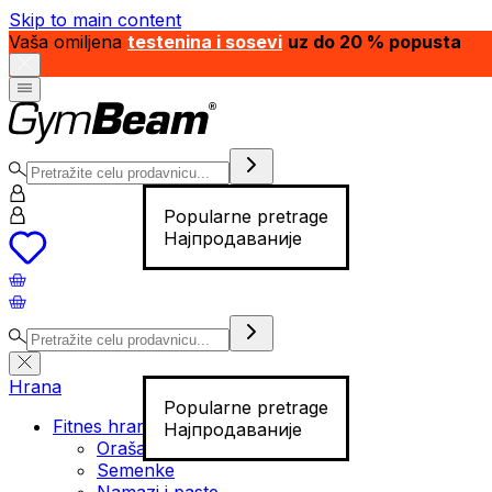
Skip to main content
Vaša omiljena
testenina i sosevi
uz do 20 % popusta
Popularne pretrage
Најпродаваније
Hrana
Popularne pretrage
Fitnes hrana
Најпродаваније
Orašasti plodovi
Semenke
Namazi i paste