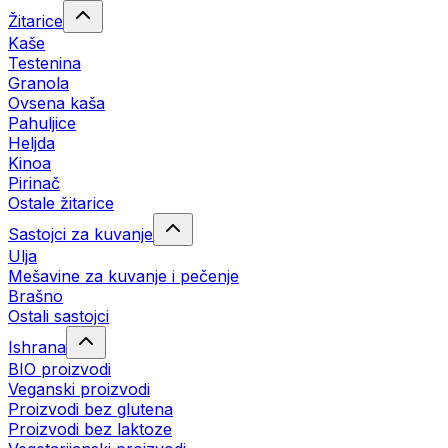
Žitarice
Kaše
Testenina
Granola
Ovsena kaša
Pahuljice
Heljda
Kinoa
Pirinač
Ostale žitarice
Sastojci za kuvanje
Ulja
Mešavine za kuvanje i pečenje
Brašno
Ostali sastojci
Ishrana
BIO proizvodi
Veganski proizvodi
Proizvodi bez glutena
Proizvodi bez laktoze