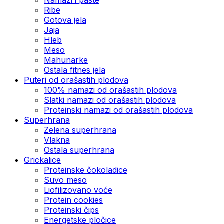
Ribe
Gotova jela
Јаја
Hleb
Meso
Mahunarke
Ostala fitnes jela
Puteri od orašastih plodova
100% namazi od orašastih plodova
Slatki namazi od orašastih plodova
Proteinski namazi od orašastih plodova
Superhrana
Zelena superhrana
Vlakna
Ostala superhrana
Grickalice
Proteinske čokoladice
Suvo meso
Liofilizovano voće
Protein cookies
Proteinski čips
Energetske pločice