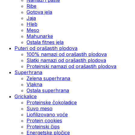
Ribe
Gotova jela
Јаја
Hleb
Meso
Mahunarke
Ostala fitnes jela
Puteri od orašastih plodova
100% namazi od orašastih plodova
Slatki namazi od orašastih plodova
Proteinski namazi od orašastih plodova
Superhrana
Zelena superhrana
Vlakna
Ostala superhrana
Grickalice
Proteinske čokoladice
Suvo meso
Liofilizovano voće
Protein cookies
Proteinski čips
Energetske pločice