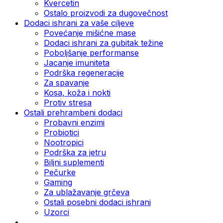
Kvercetin
Ostalo proizvodi za dugovečnost
Dodaci ishrani za vaše ciljeve
Povećanje mišićne mase
Dodaci ishrani za gubitak težine
Poboljšanje performanse
Jacanje imuniteta
Podrška regeneracije
Za spavanje
Kosa, koža i nokti
Protiv stresa
Ostali prehrambeni dodaci
Probavni enzimi
Probiotici
Nootropici
Podrška za jetru
Biljni suplementi
Pečurke
Gaming
Za ublažavanje grčeva
Ostali posebni dodaci ishrani
Uzorci