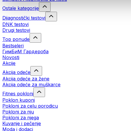
Ostale kategorije
Dijagnostički testovi
DNK testovi
Drugi testovi
Top ponude
Bestseleri
ГимБиМ Гардeробa
Novosti
Akcije
Akcija odeće
Akcija odeće za žene
Akcija odeće za muškarce
Fitnes pokloni
Poklon kuponi
Pokloni za celu porodicu
Pokloni za nju
Pokloni za njega
Kuvanje i pečenje
Moda i dodaci