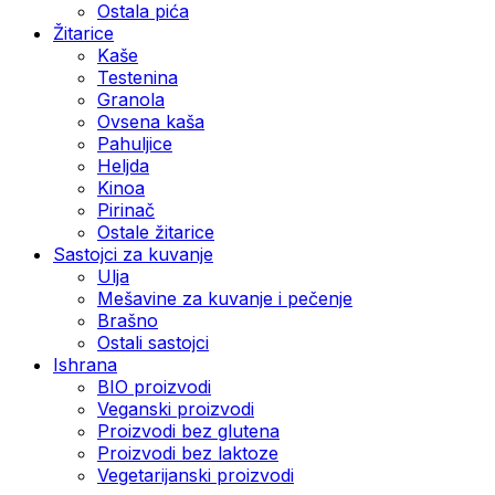
Ostala pića
Žitarice
Kaše
Testenina
Granola
Ovsena kaša
Pahuljice
Heljda
Kinoa
Pirinač
Ostale žitarice
Sastojci za kuvanje
Ulja
Mešavine za kuvanje i pečenje
Brašno
Ostali sastojci
Ishrana
BIO proizvodi
Veganski proizvodi
Proizvodi bez glutena
Proizvodi bez laktoze
Vegetarijanski proizvodi