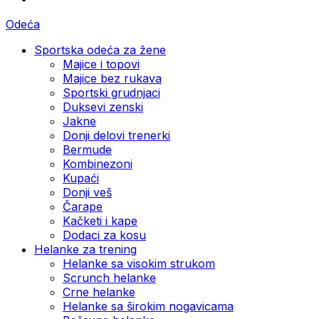
Odeća
Sportska odeća za žene
Majice i topovi
Majice bez rukava
Sportski grudnjaci
Duksevi zenski
Jakne
Donji delovi trenerki
Bermude
Kombinezoni
Kupaći
Donji veš
Čarape
Kačketi i kape
Dodaci za kosu
Helanke za trening
Helanke sa visokim strukom
Scrunch helanke
Crne helanke
Helanke sa širokim nogavicama