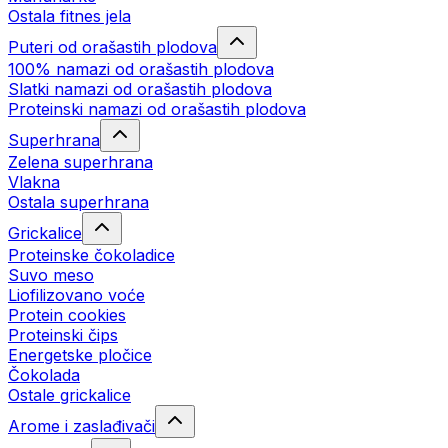
Ostala fitnes jela
Puteri od orašastih plodova
100% namazi od orašastih plodova
Slatki namazi od orašastih plodova
Proteinski namazi od orašastih plodova
Superhrana
Zelena superhrana
Vlakna
Ostala superhrana
Grickalice
Proteinske čokoladice
Suvo meso
Liofilizovano voće
Protein cookies
Proteinski čips
Energetske pločice
Čokolada
Ostale grickalice
Arome i zaslađivači