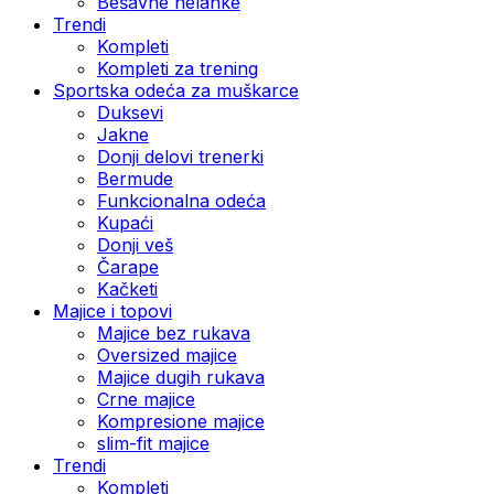
Bešavne helanke
Trendi
Kompleti
Kompleti za trening
Sportska odeća za muškarce
Duksevi
Jakne
Donji delovi trenerki
Bermude
Funkcionalna odeća
Kupaći
Donji veš
Čarape
Kačketi
Majice i topovi
Majice bez rukava
Oversized majice
Majice dugih rukava
Crne majice
Kompresione majice
slim-fit majice
Trendi
Kompleti