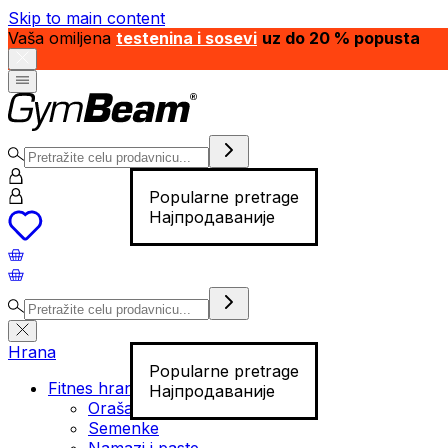
Skip to main content
Vaša omiljena
testenina i sosevi
uz do 20 % popusta
Popularne pretrage
Најпродаваније
Hrana
Popularne pretrage
Fitnes hrana
Најпродаваније
Orašasti plodovi
Semenke
Namazi i paste