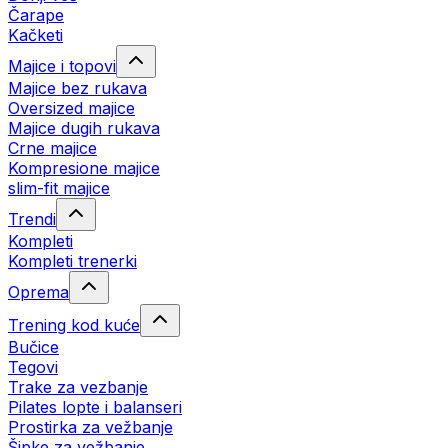
Čarape
Kačketi
Majice i topovi
Majice bez rukava
Oversized majice
Majice dugih rukava
Crne majice
Kompresione majice
slim-fit majice
Trendi
Kompleti
Kompleti trenerki
Oprema
Trening kod kuće
Bučice
Tegovi
Trake za vezbanje
Pilates lopte i balanseri
Prostirka za vežbanje
Šipke za vežbanje