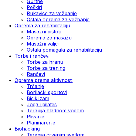
Gurtne
Peškiri
Rukavice za vežbanje
Ostala oprema za vežbanje
Oprema za rehabilitaciju
Masažni pištolji
Oprema za masažu
Masažni valjci
Ostala pomagala za rehabilitaciju
Torbe i rančevi
Torbe za hranu
Torbe za trening
Rančevi
Oprema prema aktivnosti
Trčanje
Borilački sportovi
Biciklizam
Joga i pilates
Terapija hladnom vodom
Plivanje
Planinarenje
Biohacking
Terapija crvenim svetlom