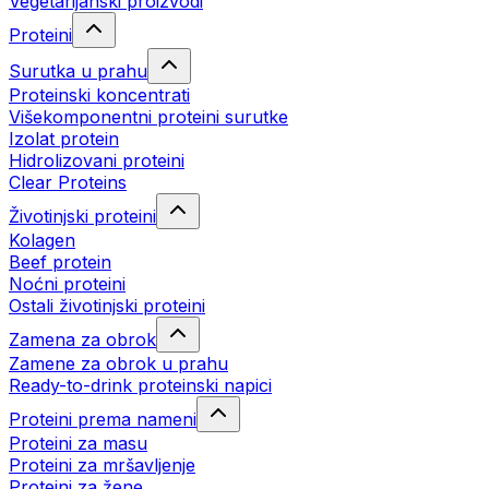
Vegetarijanski proizvodi
Proteini
Surutka u prahu
Proteinski koncentrati
Višekomponentni proteini surutke
Izolat protein
Hidrolizovani proteini
Clear Proteins
Životinjski proteini
Kolagen
Beef protein
Noćni proteini
Ostali životinjski proteini
Zamena za obrok
Zamene za obrok u prahu
Ready-to-drink proteinski napici
Proteini prema nameni
Proteini za masu
Proteini za mršavljenje
Proteini za žene