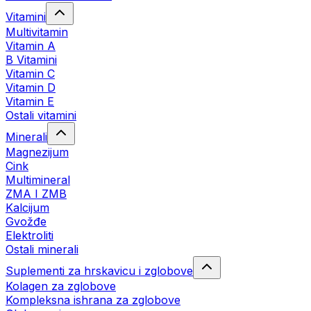
Vitamini
Multivitamin
Vitamin A
B Vitamini
Vitamin C
Vitamin D
Vitamin E
Ostali vitamini
Minerali
Magnezijum
Cink
Multimineral
ZMA I ZMB
Kalcijum
Gvožđe
Elektroliti
Ostali minerali
Suplementi za hrskavicu i zglobove
Kolagen za zglobove
Kompleksna ishrana za zglobove