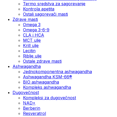
Termo sredstva za sagorevanje
Kontrola apetita
Ostali sagorevači masti
Zdrave masti
Omega 3
Omega 3-6-9
CLA i HCA
MCT ulje
Krill ulje
Lecitin
Riblje ulje
Ostale zdrave masti
Ashwagandha
Jednokomponentna ashwagandha
Ashwagandha KSM-66®
BIO ashwagandha
Kompleks ashwagandha
Dugovečnost
Kompleksi za dugovečnost
NAD+
Berberin
Resveratrol