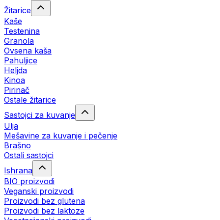
Žitarice
Kaše
Testenina
Granola
Ovsena kaša
Pahuljice
Heljda
Kinoa
Pirinač
Ostale žitarice
Sastojci za kuvanje
Ulja
Mešavine za kuvanje i pečenje
Brašno
Ostali sastojci
Ishrana
BIO proizvodi
Veganski proizvodi
Proizvodi bez glutena
Proizvodi bez laktoze