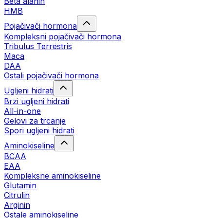
Beta alanin
HMB
Pojačivači hormona
Kompleksni pojačivači hormona
Tribulus Terrestris
Maca
DAA
Ostali pojačivači hormona
Ugljeni hidrati
Brzi ugljeni hidrati
All-in-one
Gelovi za trcanje
Spori ugljeni hidrati
Aminokiseline
BCAA
ЕАА
Kompleksne aminokiseline
Glutamin
Citrulin
Arginin
Ostale aminokiseline