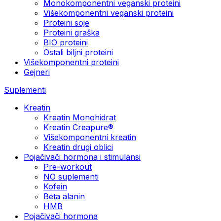
Monokomponentni veganski proteini
Višekomponentni veganski proteini
Proteini soje
Proteini graška
BIO proteini
Ostali biljni proteini
Višekomponentni proteini
Gejneri
Suplementi
Kreatin
Kreatin Monohidrat
Kreatin Creapure®
Višekomponentni kreatin
Kreatin drugi oblici
Pojačivači hormona i stimulansi
Pre-workout
NO suplementi
Kofein
Beta alanin
HMB
Pojačivači hormona