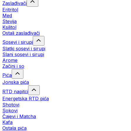
Zaslađivači
Eritritol
Med
Stevija
Ksilitol
Ostali zaslađivači
Sosevi i sirupi
Slatki sosevi i sirupi
Slani sosevi i sirupi
Arome
Začini i so
Pića
Jonska pića
RTD napitci
Energetska RTD pića
Shotovi
Sokovi
Čajevi i Matcha
Kafa
Ostala pića