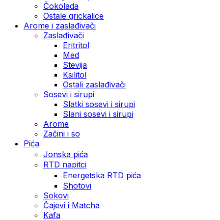
Čokolada
Ostale grickalice
Arome i zaslađivači
Zaslađivači
Eritritol
Med
Stevija
Ksilitol
Ostali zaslađivači
Sosevi i sirupi
Slatki sosevi i sirupi
Slani sosevi i sirupi
Arome
Začini i so
Pića
Jonska pića
RTD napitci
Energetska RTD pića
Shotovi
Sokovi
Čajevi i Matcha
Kafa