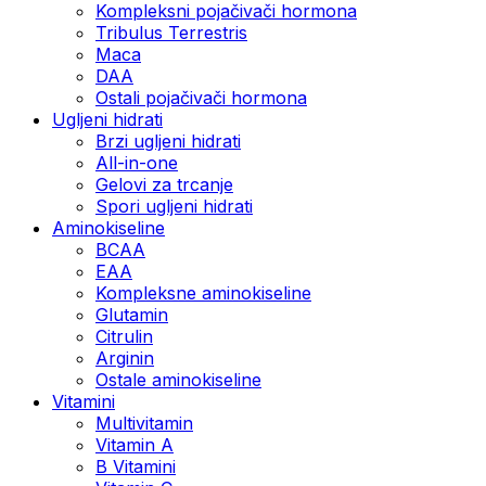
Kompleksni pojačivači hormona
Tribulus Terrestris
Maca
DAA
Ostali pojačivači hormona
Ugljeni hidrati
Brzi ugljeni hidrati
All-in-one
Gelovi za trcanje
Spori ugljeni hidrati
Aminokiseline
BCAA
ЕАА
Kompleksne aminokiseline
Glutamin
Citrulin
Arginin
Ostale aminokiseline
Vitamini
Multivitamin
Vitamin A
B Vitamini