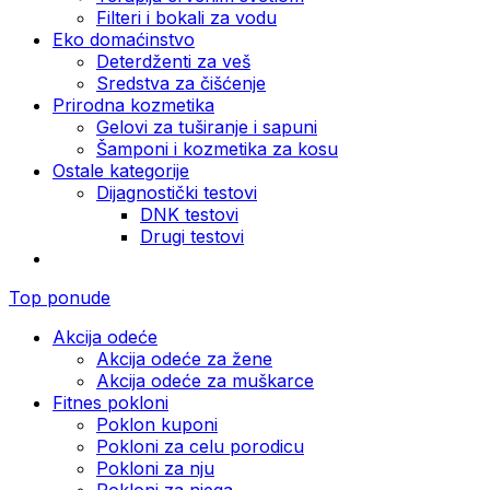
Filteri i bokali za vodu
Eko domaćinstvo
Deterdženti za veš
Sredstva za čišćenje
Prirodna kozmetika
Gelovi za tuširanje i sapuni
Šamponi i kozmetika za kosu
Ostale kategorije
Dijagnostički testovi
DNK testovi
Drugi testovi
Top ponude
Akcija odeće
Akcija odeće za žene
Akcija odeće za muškarce
Fitnes pokloni
Poklon kuponi
Pokloni za celu porodicu
Pokloni za nju
Pokloni za njega