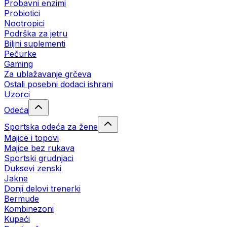
Probavni enzimi
Probiotici
Nootropici
Podrška za jetru
Biljni suplementi
Pečurke
Gaming
Za ublažavanje grčeva
Ostali posebni dodaci ishrani
Uzorci
Odeća
Sportska odeća za žene
Majice i topovi
Majice bez rukava
Sportski grudnjaci
Duksevi zenski
Jakne
Donji delovi trenerki
Bermude
Kombinezoni
Kupaći