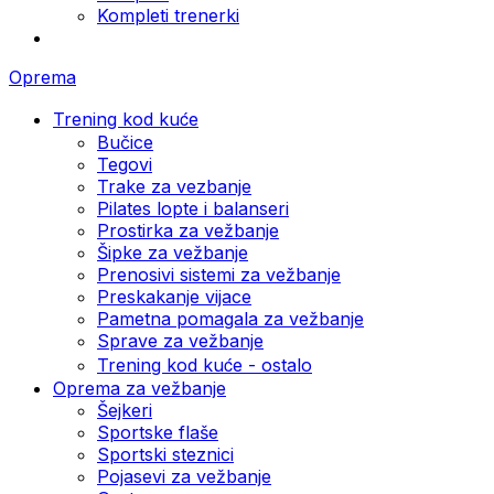
Kompleti trenerki
Oprema
Trening kod kuće
Bučice
Tegovi
Trake za vezbanje
Pilates lopte i balanseri
Prostirka za vežbanje
Šipke za vežbanje
Prenosivi sistemi za vežbanje
Preskakanje vijace
Pametna pomagala za vežbanje
Sprave za vežbanje
Trening kod kuće - ostalo
Oprema za vežbanje
Šejkeri
Sportske flaše
Sportski steznici
Pojasevi za vežbanje