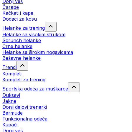
Donji veš
Čarape
Kačketi i kape
Dodaci za kosu
Helanke za trening
Helanke sa visokim strukom
Scrunch helanke
Crne helanke
Helanke sa širokim nogavicama
Bešavne helanke
Trendi
Kompleti
Kompleti za trening
Sportska odeća za muškarce
Duksevi
Jakne
Donji delovi trenerki
Bermude
Funkcionalna odeća
Kupaći
Donji veš