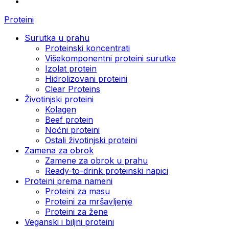
Proteini
Surutka u prahu
Proteinski koncentrati
Višekomponentni proteini surutke
Izolat protein
Hidrolizovani proteini
Clear Proteins
Životinjski proteini
Kolagen
Beef protein
Noćni proteini
Ostali životinjski proteini
Zamena za obrok
Zamene za obrok u prahu
Ready-to-drink proteinski napici
Proteini prema nameni
Proteini za masu
Proteini za mršavljenje
Proteini za žene
Veganski i biljni proteini