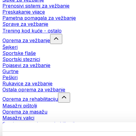
Prenosivi sistemi za vežbanje
Preskakanje vijace
Pametna pomagala za vežbanje
Sprave za vežbanje
Trening kod kuće - ostalo
Oprema za vežbanje
Šejkeri
Sportske flaše
Sportski steznici
Pojasevi za vežbanje
Gurtne
Peškiri
Rukavice za vežbanje
Ostala oprema za vežbanje
Oprema za rehabilitaciju
Masažni pištolji
Oprema za masažu
Masažni valjci
Ostala pomagala za rehabilitaciju
Torbe i rančevi