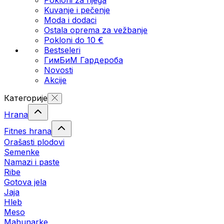
Kuvanje i pečenje
Moda i dodaci
Ostala oprema za vežbanje
Pokloni do 10 €
Bestseleri
ГимБиМ Гардeробa
Novosti
Akcije
Категорије
Hrana
Fitnes hrana
Orašasti plodovi
Semenke
Namazi i paste
Ribe
Gotova jela
Јаја
Hleb
Meso
Mahunarke