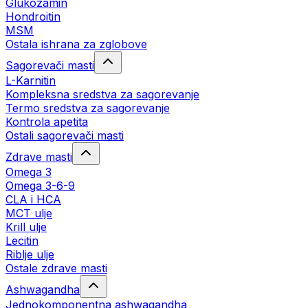
Glukozamin
Hondroitin
MSM
Ostala ishrana za zglobove
Sagorevači masti
L-Karnitin
Kompleksna sredstva za sagorevanje
Termo sredstva za sagorevanje
Kontrola apetita
Ostali sagorevači masti
Zdrave masti
Omega 3
Omega 3-6-9
CLA i HCA
MCT ulje
Krill ulje
Lecitin
Riblje ulje
Ostale zdrave masti
Ashwagandha
Jednokomponentna ashwagandha