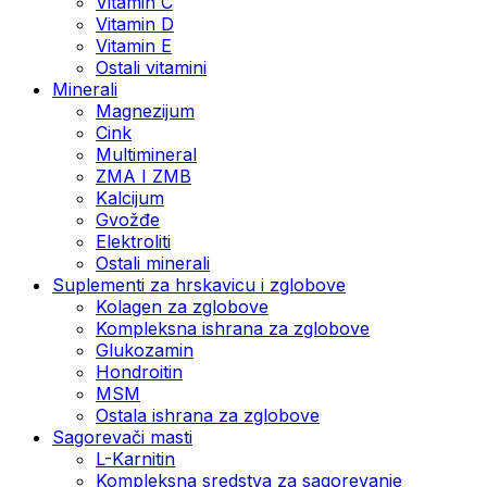
Vitamin C
Vitamin D
Vitamin E
Ostali vitamini
Minerali
Magnezijum
Cink
Multimineral
ZMA I ZMB
Kalcijum
Gvožđe
Elektroliti
Ostali minerali
Suplementi za hrskavicu i zglobove
Kolagen za zglobove
Kompleksna ishrana za zglobove
Glukozamin
Hondroitin
MSM
Ostala ishrana za zglobove
Sagorevači masti
L-Karnitin
Kompleksna sredstva za sagorevanje