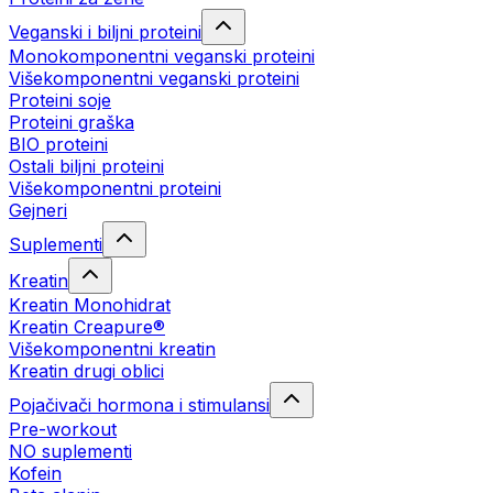
Veganski i biljni proteini
Monokomponentni veganski proteini
Višekomponentni veganski proteini
Proteini soje
Proteini graška
BIO proteini
Ostali biljni proteini
Višekomponentni proteini
Gejneri
Suplementi
Kreatin
Kreatin Monohidrat
Kreatin Creapure®
Višekomponentni kreatin
Kreatin drugi oblici
Pojačivači hormona i stimulansi
Pre-workout
NO suplementi
Kofein