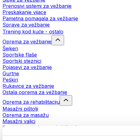
Prenosivi sistemi za vežbanje
Preskakanje vijace
Pametna pomagala za vežbanje
Sprave za vežbanje
Trening kod kuće - ostalo
Oprema za vežbanje
Šejkeri
Sportske flaše
Sportski steznici
Pojasevi za vežbanje
Gurtne
Peškiri
Rukavice za vežbanje
Ostala oprema za vežbanje
Oprema za rehabilitaciju
Masažni pištolji
Oprema za masažu
Masažni valjci
Ostala pomagala za rehabilitaciju
Torbe i rančevi