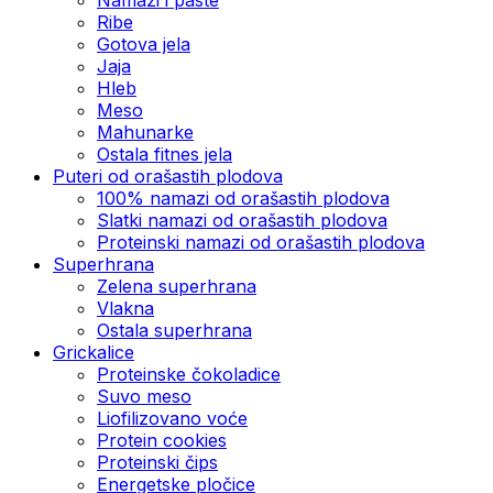
Ribe
Gotova jela
Јаја
Hleb
Meso
Mahunarke
Ostala fitnes jela
Puteri od orašastih plodova
100% namazi od orašastih plodova
Slatki namazi od orašastih plodova
Proteinski namazi od orašastih plodova
Superhrana
Zelena superhrana
Vlakna
Ostala superhrana
Grickalice
Proteinske čokoladice
Suvo meso
Liofilizovano voće
Protein cookies
Proteinski čips
Energetske pločice