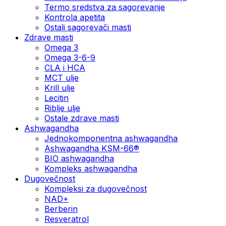
Termo sredstva za sagorevanje
Kontrola apetita
Ostali sagorevači masti
Zdrave masti
Omega 3
Omega 3-6-9
CLA i HCA
MCT ulje
Krill ulje
Lecitin
Riblje ulje
Ostale zdrave masti
Ashwagandha
Jednokomponentna ashwagandha
Ashwagandha KSM-66®
BIO ashwagandha
Kompleks ashwagandha
Dugovečnost
Kompleksi za dugovečnost
NAD+
Berberin
Resveratrol