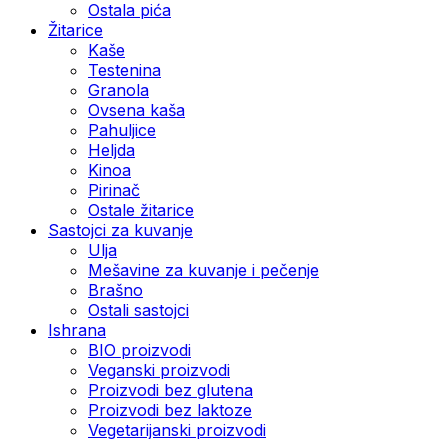
Ostala pića
Žitarice
Kaše
Testenina
Granola
Ovsena kaša
Pahuljice
Heljda
Kinoa
Pirinač
Ostale žitarice
Sastojci za kuvanje
Ulja
Mešavine za kuvanje i pečenje
Brašno
Ostali sastojci
Ishrana
BIO proizvodi
Veganski proizvodi
Proizvodi bez glutena
Proizvodi bez laktoze
Vegetarijanski proizvodi