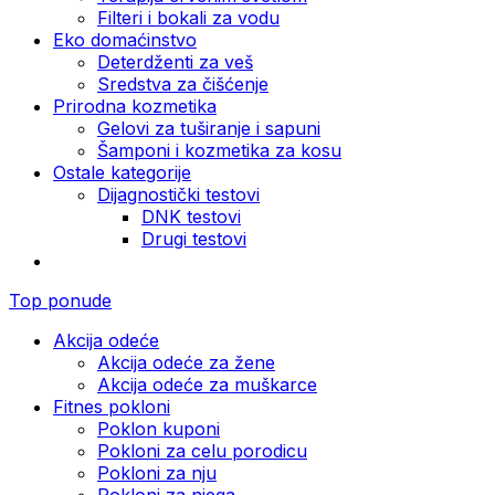
Filteri i bokali za vodu
Eko domaćinstvo
Deterdženti za veš
Sredstva za čišćenje
Prirodna kozmetika
Gelovi za tuširanje i sapuni
Šamponi i kozmetika za kosu
Ostale kategorije
Dijagnostički testovi
DNK testovi
Drugi testovi
Top ponude
Akcija odeće
Akcija odeće za žene
Akcija odeće za muškarce
Fitnes pokloni
Poklon kuponi
Pokloni za celu porodicu
Pokloni za nju
Pokloni za njega