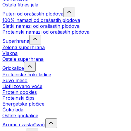
Ostala fitnes jela
Puteri od orašastih plodova
100% namazi od orašastih plodova
Slatki namazi od orašastih plodova
Proteinski namazi od orašastih plodova
Superhrana
Zelena superhrana
Vlakna
Ostala superhrana
Grickalice
Proteinske čokoladice
Suvo meso
Liofilizovano voće
Protein cookies
Proteinski čips
Energetske pločice
Čokolada
Ostale grickalice
Arome i zaslađivači