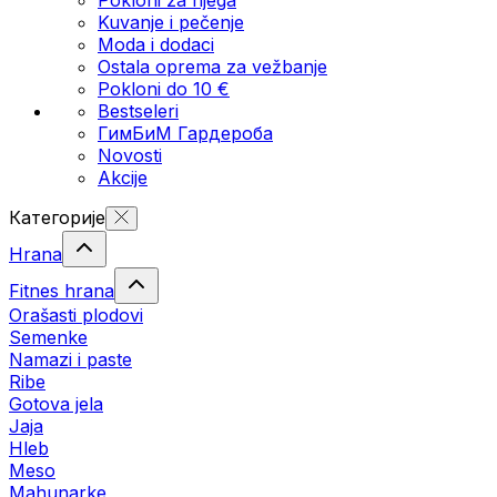
Kuvanje i pečenje
Moda i dodaci
Ostala oprema za vežbanje
Pokloni do 10 €
Bestseleri
ГимБиМ Гардeробa
Novosti
Akcije
Категорије
Hrana
Fitnes hrana
Orašasti plodovi
Semenke
Namazi i paste
Ribe
Gotova jela
Јаја
Hleb
Meso
Mahunarke