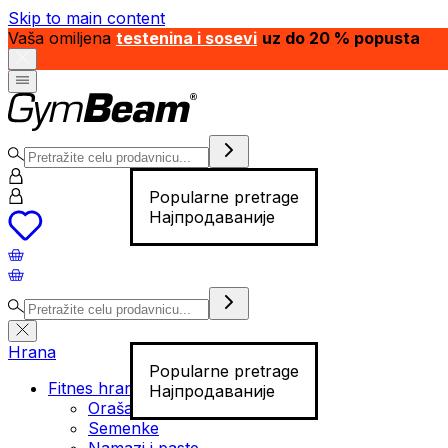
Skip to main content
Vaša omiljena
testenina i sosevi
uz do 20 % popusta
Popularne pretrage
Најпродаваније
Hrana
Popularne pretrage
Fitnes hrana
Најпродаваније
Orašasti plodovi
Semenke
Namazi i paste