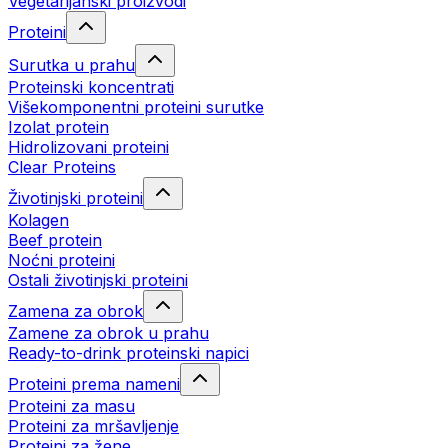
Vegetarijanski proizvodi
Proteini
Surutka u prahu
Proteinski koncentrati
Višekomponentni proteini surutke
Izolat protein
Hidrolizovani proteini
Clear Proteins
Životinjski proteini
Kolagen
Beef protein
Noćni proteini
Ostali životinjski proteini
Zamena za obrok
Zamene za obrok u prahu
Ready-to-drink proteinski napici
Proteini prema nameni
Proteini za masu
Proteini za mršavljenje
Proteini za žene