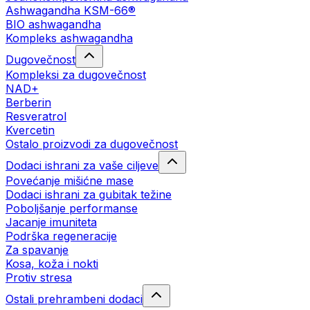
Ashwagandha KSM-66®
BIO ashwagandha
Kompleks ashwagandha
Dugovečnost
Kompleksi za dugovečnost
NAD+
Berberin
Resveratrol
Kvercetin
Ostalo proizvodi za dugovečnost
Dodaci ishrani za vaše ciljeve
Povećanje mišićne mase
Dodaci ishrani za gubitak težine
Poboljšanje performanse
Jacanje imuniteta
Podrška regeneracije
Za spavanje
Kosa, koža i nokti
Protiv stresa
Ostali prehrambeni dodaci