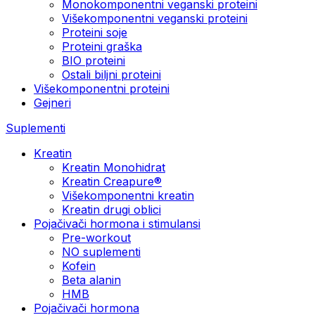
Monokomponentni veganski proteini
Višekomponentni veganski proteini
Proteini soje
Proteini graška
BIO proteini
Ostali biljni proteini
Višekomponentni proteini
Gejneri
Suplementi
Kreatin
Kreatin Monohidrat
Kreatin Creapure®
Višekomponentni kreatin
Kreatin drugi oblici
Pojačivači hormona i stimulansi
Pre-workout
NO suplementi
Kofein
Beta alanin
HMB
Pojačivači hormona