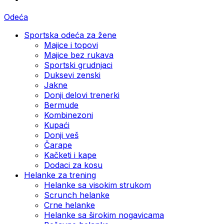
Odeća
Sportska odeća za žene
Majice i topovi
Majice bez rukava
Sportski grudnjaci
Duksevi zenski
Jakne
Donji delovi trenerki
Bermude
Kombinezoni
Kupaći
Donji veš
Čarape
Kačketi i kape
Dodaci za kosu
Helanke za trening
Helanke sa visokim strukom
Scrunch helanke
Crne helanke
Helanke sa širokim nogavicama