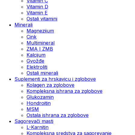
Vitamin C
Vitamin D
Vitamin E
Ostali vitamini
Minerali
Magnezijum
Cink
Multimineral
ZMA I ZMB
Kalcijum
Gvožđe
Elektroliti
Ostali minerali
Suplementi za hrskavicu i zglobove
Kolagen za zglobove
Kompleksna ishrana za zglobove
Glukozamin
Hondroitin
MSM
Ostala ishrana za zglobove
Sagorevači masti
L-Karnitin
Kompleksna sredstva za sagorevanje