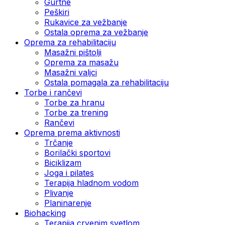
Gurtne
Peškiri
Rukavice za vežbanje
Ostala oprema za vežbanje
Oprema za rehabilitaciju
Masažni pištolji
Oprema za masažu
Masažni valjci
Ostala pomagala za rehabilitaciju
Torbe i rančevi
Torbe za hranu
Torbe za trening
Rančevi
Oprema prema aktivnosti
Trčanje
Borilački sportovi
Biciklizam
Joga i pilates
Terapija hladnom vodom
Plivanje
Planinarenje
Biohacking
Terapija crvenim svetlom