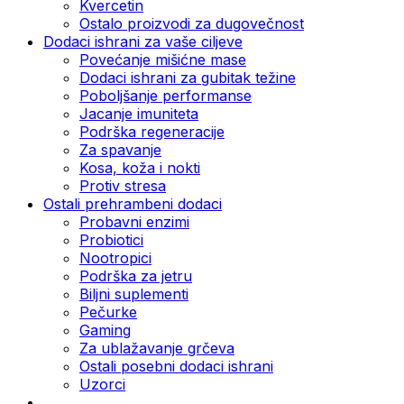
Kvercetin
Ostalo proizvodi za dugovečnost
Dodaci ishrani za vaše ciljeve
Povećanje mišićne mase
Dodaci ishrani za gubitak težine
Poboljšanje performanse
Jacanje imuniteta
Podrška regeneracije
Za spavanje
Kosa, koža i nokti
Protiv stresa
Ostali prehrambeni dodaci
Probavni enzimi
Probiotici
Nootropici
Podrška za jetru
Biljni suplementi
Pečurke
Gaming
Za ublažavanje grčeva
Ostali posebni dodaci ishrani
Uzorci