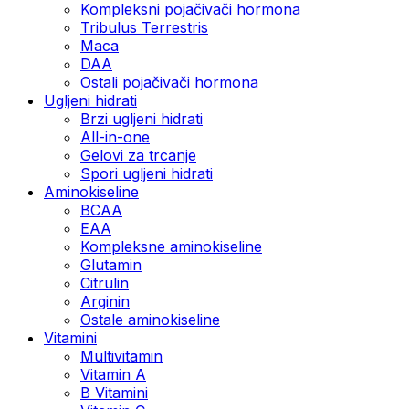
Kompleksni pojačivači hormona
Tribulus Terrestris
Maca
DAA
Ostali pojačivači hormona
Ugljeni hidrati
Brzi ugljeni hidrati
All-in-one
Gelovi za trcanje
Spori ugljeni hidrati
Aminokiseline
BCAA
ЕАА
Kompleksne aminokiseline
Glutamin
Citrulin
Arginin
Ostale aminokiseline
Vitamini
Multivitamin
Vitamin A
B Vitamini