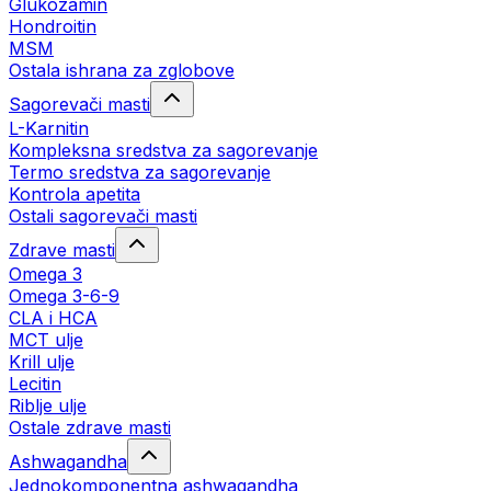
Glukozamin
Hondroitin
MSM
Ostala ishrana za zglobove
Sagorevači masti
L-Karnitin
Kompleksna sredstva za sagorevanje
Termo sredstva za sagorevanje
Kontrola apetita
Ostali sagorevači masti
Zdrave masti
Omega 3
Omega 3-6-9
CLA i HCA
MCT ulje
Krill ulje
Lecitin
Riblje ulje
Ostale zdrave masti
Ashwagandha
Jednokomponentna ashwagandha