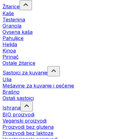
Žitarice
Kaše
Testenina
Granola
Ovsena kaša
Pahuljice
Heljda
Kinoa
Pirinač
Ostale žitarice
Sastojci za kuvanje
Ulja
Mešavine za kuvanje i pečenje
Brašno
Ostali sastojci
Ishrana
BIO proizvodi
Veganski proizvodi
Proizvodi bez glutena
Proizvodi bez laktoze