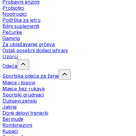
Probavni enzimi
Probiotici
Nootropici
Podrška za jetru
Biljni suplementi
Pečurke
Gaming
Za ublažavanje grčeva
Ostali posebni dodaci ishrani
Uzorci
Odeća
Sportska odeća za žene
Majice i topovi
Majice bez rukava
Sportski grudnjaci
Duksevi zenski
Jakne
Donji delovi trenerki
Bermude
Kombinezoni
Kupaći