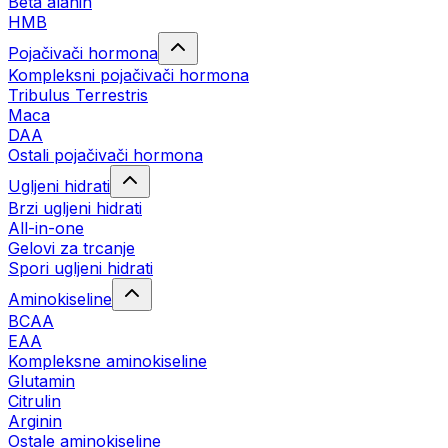
Beta alanin
HMB
Pojačivači hormona
Kompleksni pojačivači hormona
Tribulus Terrestris
Maca
DAA
Ostali pojačivači hormona
Ugljeni hidrati
Brzi ugljeni hidrati
All-in-one
Gelovi za trcanje
Spori ugljeni hidrati
Aminokiseline
BCAA
ЕАА
Kompleksne aminokiseline
Glutamin
Citrulin
Arginin
Ostale aminokiseline