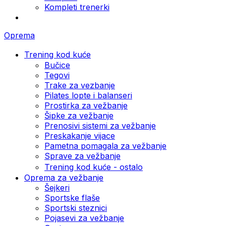
Kompleti trenerki
Oprema
Trening kod kuće
Bučice
Tegovi
Trake za vezbanje
Pilates lopte i balanseri
Prostirka za vežbanje
Šipke za vežbanje
Prenosivi sistemi za vežbanje
Preskakanje vijace
Pametna pomagala za vežbanje
Sprave za vežbanje
Trening kod kuće - ostalo
Oprema za vežbanje
Šejkeri
Sportske flaše
Sportski steznici
Pojasevi za vežbanje