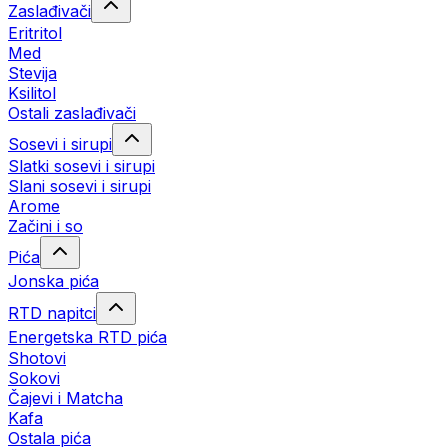
Zaslađivači
Eritritol
Med
Stevija
Ksilitol
Ostali zaslađivači
Sosevi i sirupi
Slatki sosevi i sirupi
Slani sosevi i sirupi
Arome
Začini i so
Pića
Jonska pića
RTD napitci
Energetska RTD pića
Shotovi
Sokovi
Čajevi i Matcha
Kafa
Ostala pića