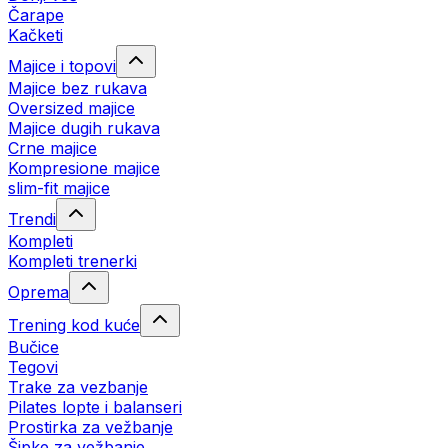
Čarape
Kačketi
Majice i topovi
Majice bez rukava
Oversized majice
Majice dugih rukava
Crne majice
Kompresione majice
slim-fit majice
Trendi
Kompleti
Kompleti trenerki
Oprema
Trening kod kuće
Bučice
Tegovi
Trake za vezbanje
Pilates lopte i balanseri
Prostirka za vežbanje
Šipke za vežbanje