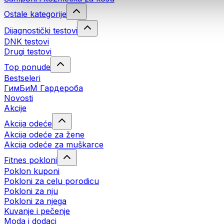
Ostale kategorije
Dijagnostički testovi
DNK testovi
Drugi testovi
Top ponude
Bestseleri
ГимБиМ Гардeробa
Novosti
Akcije
Akcija odeće
Akcija odeće za žene
Akcija odeće za muškarce
Fitnes pokloni
Poklon kuponi
Pokloni za celu porodicu
Pokloni za nju
Pokloni za njega
Kuvanje i pečenje
Moda i dodaci