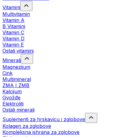
Vitamini
Multivitamin
Vitamin A
B Vitamini
Vitamin C
Vitamin D
Vitamin E
Ostali vitamini
Minerali
Magnezijum
Cink
Multimineral
ZMA I ZMB
Kalcijum
Gvožđe
Elektroliti
Ostali minerali
Suplementi za hrskavicu i zglobove
Kolagen za zglobove
Kompleksna ishrana za zglobove