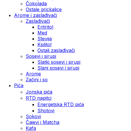
Čokolada
Ostale grickalice
Arome i zaslađivači
Zaslađivači
Eritritol
Med
Stevija
Ksilitol
Ostali zaslađivači
Sosevi i sirupi
Slatki sosevi i sirupi
Slani sosevi i sirupi
Arome
Začini i so
Pića
Jonska pića
RTD napitci
Energetska RTD pića
Shotovi
Sokovi
Čajevi i Matcha
Kafa