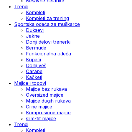
Bešavne helanke
Trendi
Kompleti
Kompleti za trening
Sportska odeća za muškarce
Duksevi
Jakne
Donji delovi trenerki
Bermude
Funkcionalna odeća
Kupaći
Donji veš
Čarape
Kačketi
Majice i topovi
Majice bez rukava
Oversized majice
Majice dugih rukava
Crne majice
Kompresione majice
slim-fit majice
Trendi
Kompleti