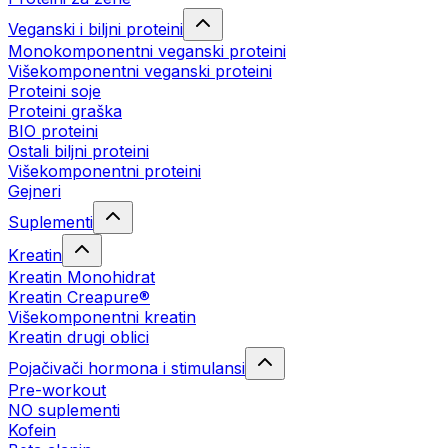
Veganski i biljni proteini
Monokomponentni veganski proteini
Višekomponentni veganski proteini
Proteini soje
Proteini graška
BIO proteini
Ostali biljni proteini
Višekomponentni proteini
Gejneri
Suplementi
Kreatin
Kreatin Monohidrat
Kreatin Creapure®
Višekomponentni kreatin
Kreatin drugi oblici
Pojačivači hormona i stimulansi
Pre-workout
NO suplementi
Kofein