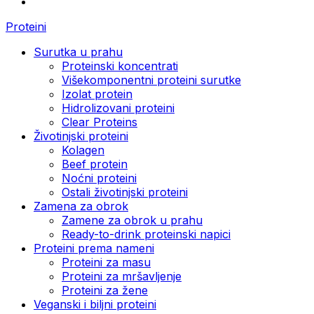
Proteini
Surutka u prahu
Proteinski koncentrati
Višekomponentni proteini surutke
Izolat protein
Hidrolizovani proteini
Clear Proteins
Životinjski proteini
Kolagen
Beef protein
Noćni proteini
Ostali životinjski proteini
Zamena za obrok
Zamene za obrok u prahu
Ready-to-drink proteinski napici
Proteini prema nameni
Proteini za masu
Proteini za mršavljenje
Proteini za žene
Veganski i biljni proteini