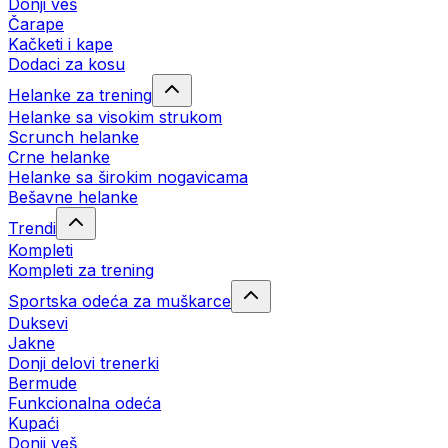
Donji veš
Čarape
Kačketi i kape
Dodaci za kosu
Helanke za trening
Helanke sa visokim strukom
Scrunch helanke
Crne helanke
Helanke sa širokim nogavicama
Bešavne helanke
Trendi
Kompleti
Kompleti za trening
Sportska odeća za muškarce
Duksevi
Jakne
Donji delovi trenerki
Bermude
Funkcionalna odeća
Kupaći
Donji veš