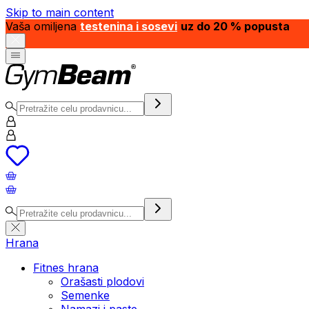
Skip to main content
Vaša omiljena
testenina i sosevi
uz do 20 % popusta
Hrana
Fitnes hrana
Orašasti plodovi
Semenke
Namazi i paste