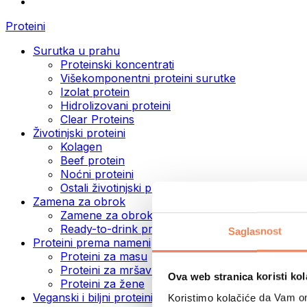
Proteini
Surutka u prahu
Proteinski koncentrati
Višekomponentni proteini surutke
Izolat protein
Hidrolizovani proteini
Clear Proteins
Životinjski proteini
Kolagen
Beef protein
Noćni proteini
Ostali životinjski proteini
Zamena za obrok
Zamene za obrok u prahu
Ready-to-drink proteinski napici
Saglasnost
Proteini prema nameni
Proteini za masu
Proteini za mršavljenje
Ova web stranica koristi kol
Proteini za žene
Veganski i biljni proteini
Koristimo kolačiće da Vam om