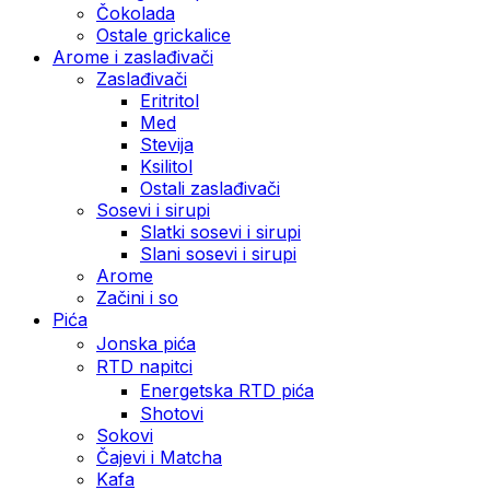
Čokolada
Ostale grickalice
Arome i zaslađivači
Zaslađivači
Eritritol
Med
Stevija
Ksilitol
Ostali zaslađivači
Sosevi i sirupi
Slatki sosevi i sirupi
Slani sosevi i sirupi
Arome
Začini i so
Pića
Jonska pića
RTD napitci
Energetska RTD pića
Shotovi
Sokovi
Čajevi i Matcha
Kafa