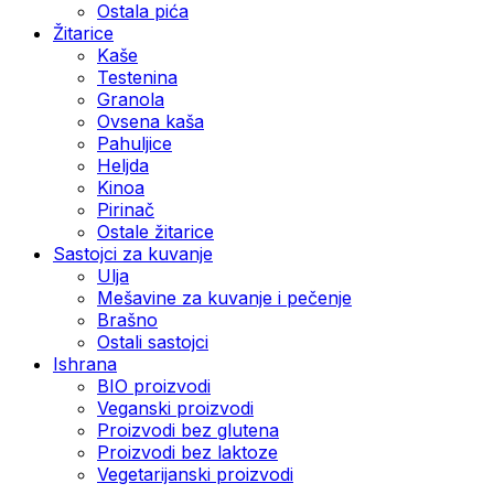
Ostala pića
Žitarice
Kaše
Testenina
Granola
Ovsena kaša
Pahuljice
Heljda
Kinoa
Pirinač
Ostale žitarice
Sastojci za kuvanje
Ulja
Mešavine za kuvanje i pečenje
Brašno
Ostali sastojci
Ishrana
BIO proizvodi
Veganski proizvodi
Proizvodi bez glutena
Proizvodi bez laktoze
Vegetarijanski proizvodi