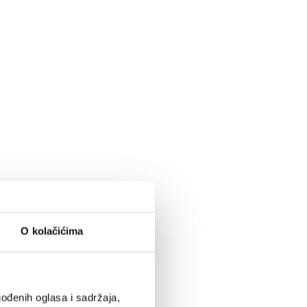
O kolačićima
ođenih oglasa i sadržaja,