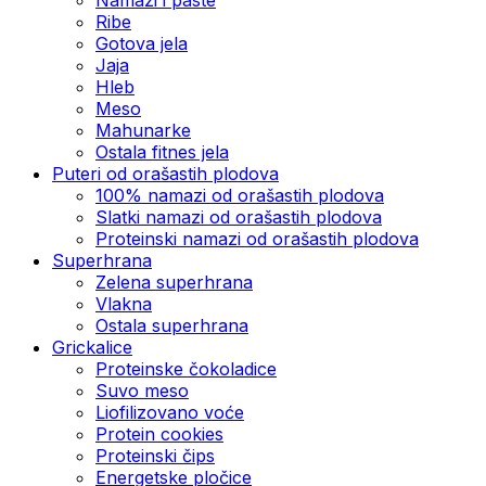
Ribe
Gotova jela
Јаја
Hleb
Meso
Mahunarke
Ostala fitnes jela
Puteri od orašastih plodova
100% namazi od orašastih plodova
Slatki namazi od orašastih plodova
Proteinski namazi od orašastih plodova
Superhrana
Zelena superhrana
Vlakna
Ostala superhrana
Grickalice
Proteinske čokoladice
Suvo meso
Liofilizovano voće
Protein cookies
Proteinski čips
Energetske pločice