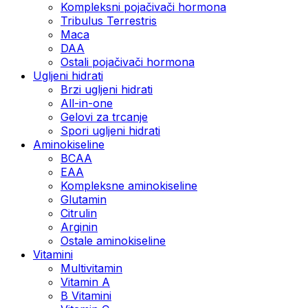
Kompleksni pojačivači hormona
Tribulus Terrestris
Maca
DAA
Ostali pojačivači hormona
Ugljeni hidrati
Brzi ugljeni hidrati
All-in-one
Gelovi za trcanje
Spori ugljeni hidrati
Aminokiseline
BCAA
ЕАА
Kompleksne aminokiseline
Glutamin
Citrulin
Arginin
Ostale aminokiseline
Vitamini
Multivitamin
Vitamin A
B Vitamini