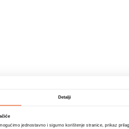
Detalji
ačiće
ogućimo jednostavno i sigurno korištenje stranice, prikaz prilag