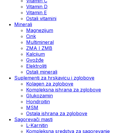
Vitamin C
Vitamin D
Vitamin E
Ostali vitamini
Minerali
Magnezijum
Cink
Multimineral
ZMA I ZMB
Kalcijum
Gvožđe
Elektroliti
Ostali minerali
Suplementi za hrskavicu i zglobove
Kolagen za zglobove
Kompleksna ishrana za zglobove
Glukozamin
Hondroitin
MSM
Ostala ishrana za zglobove
Sagorevači masti
L-Karnitin
Kompleksna sredstva za sagorevanje