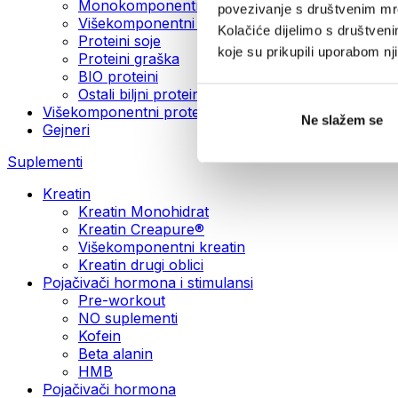
Monokomponentni veganski proteini
povezivanje s društvenim mre
Višekomponentni veganski proteini
Kolačiće dijelimo s društven
Proteini soje
koje su prikupili uporabom n
Proteini graška
BIO proteini
Ostali biljni proteini
Višekomponentni proteini
Ne slažem se
Gejneri
Suplementi
Kreatin
Kreatin Monohidrat
Kreatin Creapure®
Višekomponentni kreatin
Kreatin drugi oblici
Pojačivači hormona i stimulansi
Pre-workout
NO suplementi
Kofein
Beta alanin
HMB
Pojačivači hormona