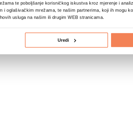
žama te poboljšanje korisničkog iskustva kroz mjerenje i analiz
im i oglašivačkim mrežama, te našim partnerima, koji ih mogu k
jihovih usluga na našim ili drugim WEB stranicama.
Uredi