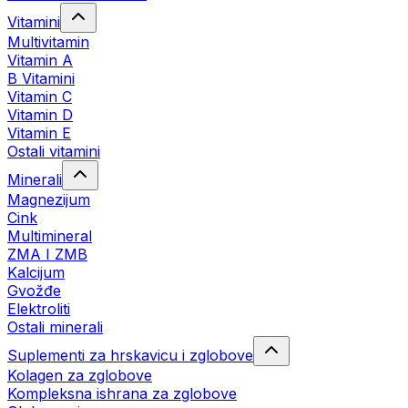
Vitamini
Multivitamin
Vitamin A
B Vitamini
Vitamin C
Vitamin D
Vitamin E
Ostali vitamini
Minerali
Magnezijum
Cink
Multimineral
ZMA I ZMB
Kalcijum
Gvožđe
Elektroliti
Ostali minerali
Suplementi za hrskavicu i zglobove
Kolagen za zglobove
Kompleksna ishrana za zglobove