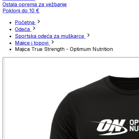
Ostala oprema za vežbanje
Pokloni do 10 €
Početna
Odeća
Sportska odeća za muškarce
Majice i topovi
Majica True Strength - Optimum Nutrition