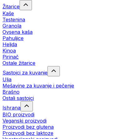
Žitarice
Kaše
Testenina
Granola
Ovsena kaša
Pahuljice
Heljda
Kinoa
Pirinač
Ostale žitarice
Sastojci za kuvanje
Ulja
Mešavine za kuvanje i pečenje
Brašno
Ostali sastojci
Ishrana
BIO proizvodi
Veganski proizvodi
Proizvodi bez glutena
Proizvodi bez laktoze