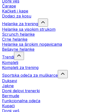
Donji veš
Čarape
Kačketi i kape
Dodaci za kosu
Helanke za trening
Helanke sa visokim strukom
Scrunch helanke
Crne helanke
Helanke sa širokim nogavicama
Bešavne helanke
Trendi
Kompleti
Kompleti za trening
Sportska odeća za muškarce
Duksevi
Jakne
Donji delovi trenerki
Bermude
Funkcionalna odeća
Kupaći
Donji veš