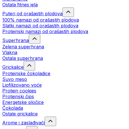
Ostala fitnes jela
Puteri od orašastih plodova
100% namazi od orašastih plodova
Slatki namazi od orašastih plodova
Proteinski namazi od orašastih plodova
Superhrana
Zelena superhrana
Vlakna
Ostala superhrana
Grickalice
Proteinske čokoladice
Suvo meso
Liofilizovano voće
Protein cookies
Proteinski čips
Energetske pločice
Čokolada
Ostale grickalice
Arome i zaslađivači