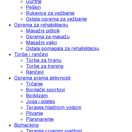
Gurtne
Peškiri
Rukavice za vežbanje
Ostala oprema za vežbanje
Oprema za rehabilitaciju
Masažni pištolji
Oprema za masažu
Masažni valjci
Ostala pomagala za rehabilitaciju
Torbe i rančevi
Torbe za hranu
Torbe za trening
Rančevi
Oprema prema aktivnosti
Trčanje
Borilački sportovi
Biciklizam
Joga i pilates
Terapija hladnom vodom
Plivanje
Planinarenje
Biohacking
Terapija crvenim svetlom