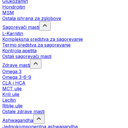
Glukozamin
Hondroitin
MSM
Ostala ishrana za zglobove
Sagorevači masti
L-Karnitin
Kompleksna sredstva za sagorevanje
Termo sredstva za sagorevanje
Kontrola apetita
Ostali sagorevači masti
Zdrave masti
Omega 3
Omega 3-6-9
CLA i HCA
MCT ulje
Krill ulje
Lecitin
Riblje ulje
Ostale zdrave masti
Ashwagandha
Jednokomponentna ashwagandha