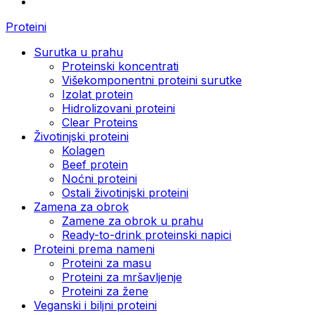
Proteini
Surutka u prahu
Proteinski koncentrati
Višekomponentni proteini surutke
Izolat protein
Hidrolizovani proteini
Clear Proteins
Životinjski proteini
Kolagen
Beef protein
Noćni proteini
Ostali životinjski proteini
Zamena za obrok
Zamene za obrok u prahu
Ready-to-drink proteinski napici
Proteini prema nameni
Proteini za masu
Proteini za mršavljenje
Proteini za žene
Veganski i biljni proteini