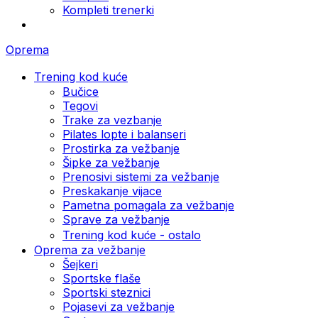
Kompleti trenerki
Oprema
Trening kod kuće
Bučice
Tegovi
Trake za vezbanje
Pilates lopte i balanseri
Prostirka za vežbanje
Šipke za vežbanje
Prenosivi sistemi za vežbanje
Preskakanje vijace
Pametna pomagala za vežbanje
Sprave za vežbanje
Trening kod kuće - ostalo
Oprema za vežbanje
Šejkeri
Sportske flaše
Sportski steznici
Pojasevi za vežbanje