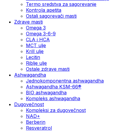
Termo sredstva za sagorevanje
Kontrola apetita
Ostali sagorevači masti
Zdrave masti
Omega 3
Omega 3-6-9
CLA i HCA
MCT ulje
Krill ulje
Lecitin
Riblje ulje
Ostale zdrave masti
Ashwagandha
Jednokomponentna ashwagandha
Ashwagandha KSM-66®
BIO ashwagandha
Kompleks ashwagandha
Dugovečnost
Kompleksi za dugovečnost
NAD+
Berberin
Resveratrol