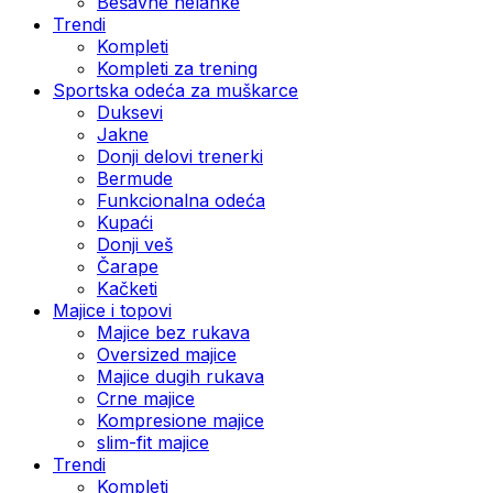
Bešavne helanke
Trendi
Kompleti
Kompleti za trening
Sportska odeća za muškarce
Duksevi
Jakne
Donji delovi trenerki
Bermude
Funkcionalna odeća
Kupaći
Donji veš
Čarape
Kačketi
Majice i topovi
Majice bez rukava
Oversized majice
Majice dugih rukava
Crne majice
Kompresione majice
slim-fit majice
Trendi
Kompleti