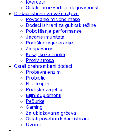
Kvercetin
Ostalo proizvodi za dugovečnost
Dodaci ishrani za vaše ciljeve
Povećanje mišićne mase
Dodaci ishrani za gubitak težine
Poboljšanje performanse
Jacanje imuniteta
Podrška regeneracije
Za spavanje
Kosa, koža i nokti
Protiv stresa
Ostali prehrambeni dodaci
Probavni enzimi
Probiotici
Nootropici
Podrška za jetru
Biljni suplementi
Pečurke
Gaming
Za ublažavanje grčeva
Ostali posebni dodaci ishrani
Uzorci