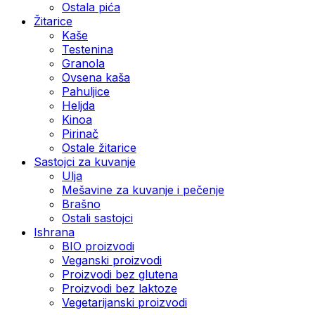
Ostala pića
Žitarice
Kaše
Testenina
Granola
Ovsena kaša
Pahuljice
Heljda
Kinoa
Pirinač
Ostale žitarice
Sastojci za kuvanje
Ulja
Mešavine za kuvanje i pečenje
Brašno
Ostali sastojci
Ishrana
BIO proizvodi
Veganski proizvodi
Proizvodi bez glutena
Proizvodi bez laktoze
Vegetarijanski proizvodi