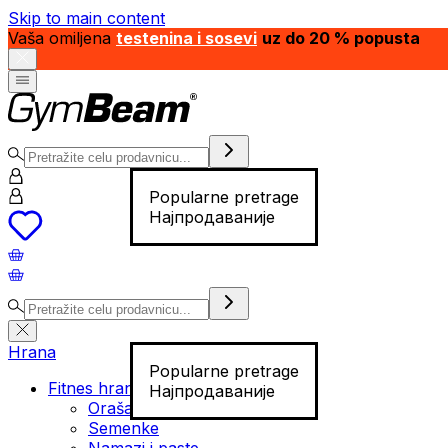
Skip to main content
Vaša omiljena
testenina i sosevi
uz do 20 % popusta
Popularne pretrage
Најпродаваније
Hrana
Popularne pretrage
Fitnes hrana
Најпродаваније
Orašasti plodovi
Semenke
Namazi i paste