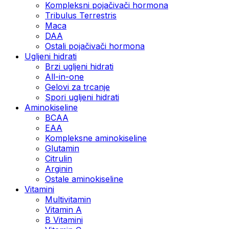
Kompleksni pojačivači hormona
Tribulus Terrestris
Maca
DAA
Ostali pojačivači hormona
Ugljeni hidrati
Brzi ugljeni hidrati
All-in-one
Gelovi za trcanje
Spori ugljeni hidrati
Aminokiseline
BCAA
ЕАА
Kompleksne aminokiseline
Glutamin
Citrulin
Arginin
Ostale aminokiseline
Vitamini
Multivitamin
Vitamin A
B Vitamini