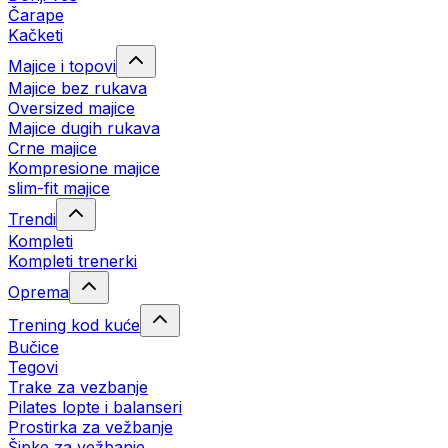
Čarape
Kačketi
Majice i topovi
Majice bez rukava
Oversized majice
Majice dugih rukava
Crne majice
Kompresione majice
slim-fit majice
Trendi
Kompleti
Kompleti trenerki
Oprema
Trening kod kuće
Bučice
Tegovi
Trake za vezbanje
Pilates lopte i balanseri
Prostirka za vežbanje
Šipke za vežbanje