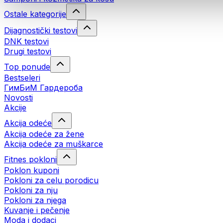
Ostale kategorije
Dijagnostički testovi
DNK testovi
Drugi testovi
Top ponude
Bestseleri
ГимБиМ Гардeробa
Novosti
Akcije
Akcija odeće
Akcija odeće za žene
Akcija odeće za muškarce
Fitnes pokloni
Poklon kuponi
Pokloni za celu porodicu
Pokloni za nju
Pokloni za njega
Kuvanje i pečenje
Moda i dodaci