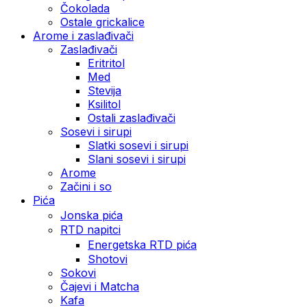
Čokolada
Ostale grickalice
Arome i zaslađivači
Zaslađivači
Eritritol
Med
Stevija
Ksilitol
Ostali zaslađivači
Sosevi i sirupi
Slatki sosevi i sirupi
Slani sosevi i sirupi
Arome
Začini i so
Pića
Jonska pića
RTD napitci
Energetska RTD pića
Shotovi
Sokovi
Čajevi i Matcha
Kafa