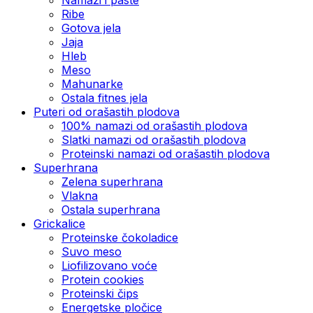
Ribe
Gotova jela
Јаја
Hleb
Meso
Mahunarke
Ostala fitnes jela
Puteri od orašastih plodova
100% namazi od orašastih plodova
Slatki namazi od orašastih plodova
Proteinski namazi od orašastih plodova
Superhrana
Zelena superhrana
Vlakna
Ostala superhrana
Grickalice
Proteinske čokoladice
Suvo meso
Liofilizovano voće
Protein cookies
Proteinski čips
Energetske pločice