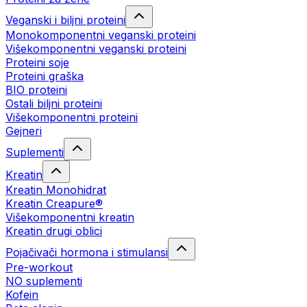
Veganski i biljni proteini
Monokomponentni veganski proteini
Višekomponentni veganski proteini
Proteini soje
Proteini graška
BIO proteini
Ostali biljni proteini
Višekomponentni proteini
Gejneri
Suplementi
Kreatin
Kreatin Monohidrat
Kreatin Creapure®
Višekomponentni kreatin
Kreatin drugi oblici
Pojačivači hormona i stimulansi
Pre-workout
NO suplementi
Kofein