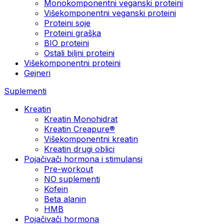
Monokomponentni veganski proteini
Višekomponentni veganski proteini
Proteini soje
Proteini graška
BIO proteini
Ostali biljni proteini
Višekomponentni proteini
Gejneri
Suplementi
Kreatin
Kreatin Monohidrat
Kreatin Creapure®
Višekomponentni kreatin
Kreatin drugi oblici
Pojačivači hormona i stimulansi
Pre-workout
NO suplementi
Kofein
Beta alanin
HMB
Pojačivači hormona