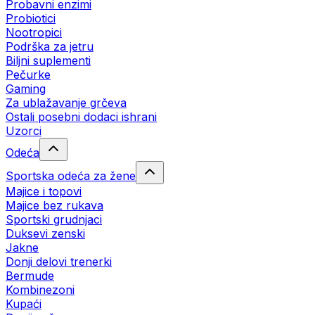
Probavni enzimi
Probiotici
Nootropici
Podrška za jetru
Biljni suplementi
Pečurke
Gaming
Za ublažavanje grčeva
Ostali posebni dodaci ishrani
Uzorci
Odeća
Sportska odeća za žene
Majice i topovi
Majice bez rukava
Sportski grudnjaci
Duksevi zenski
Jakne
Donji delovi trenerki
Bermude
Kombinezoni
Kupaći