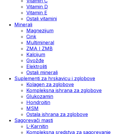
Vitamin C
Vitamin D
Vitamin E
Ostali vitamini
Minerali
Magnezijum
Cink
Multimineral
ZMA I ZMB
Kalcijum
Gvožđe
Elektroliti
Ostali minerali
Suplementi za hrskavicu i zglobove
Kolagen za zglobove
Kompleksna ishrana za zglobove
Glukozamin
Hondroitin
MSM
Ostala ishrana za zglobove
Sagorevači masti
L-Karnitin
Kompleksna sredstva za sagorevanje