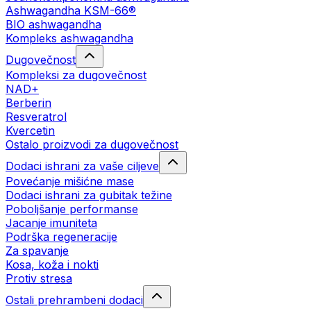
Ashwagandha KSM-66®
BIO ashwagandha
Kompleks ashwagandha
Dugovečnost
Kompleksi za dugovečnost
NAD+
Berberin
Resveratrol
Kvercetin
Ostalo proizvodi za dugovečnost
Dodaci ishrani za vaše ciljeve
Povećanje mišićne mase
Dodaci ishrani za gubitak težine
Poboljšanje performanse
Jacanje imuniteta
Podrška regeneracije
Za spavanje
Kosa, koža i nokti
Protiv stresa
Ostali prehrambeni dodaci