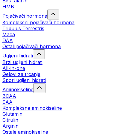
Beta alanin
HMB
Pojačivači hormona
Kompleksni pojačivači hormona
Tribulus Terrestris
Maca
DAA
Ostali pojačivači hormona
Ugljeni hidrati
Brzi ugljeni hidrati
All-in-one
Gelovi za trcanje
Spori ugljeni hidrati
Aminokiseline
BCAA
ЕАА
Kompleksne aminokiseline
Glutamin
Citrulin
Arginin
Ostale aminokiseline