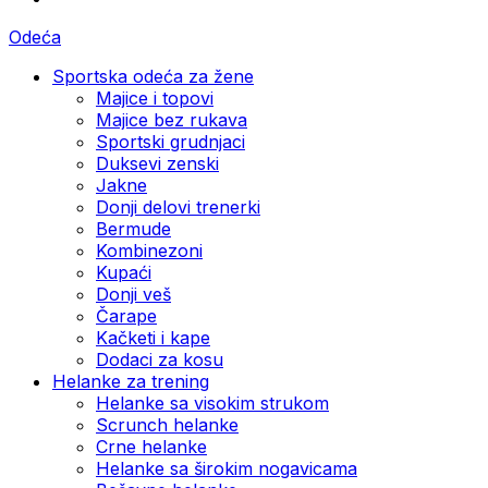
Odeća
Sportska odeća za žene
Majice i topovi
Majice bez rukava
Sportski grudnjaci
Duksevi zenski
Jakne
Donji delovi trenerki
Bermude
Kombinezoni
Kupaći
Donji veš
Čarape
Kačketi i kape
Dodaci za kosu
Helanke za trening
Helanke sa visokim strukom
Scrunch helanke
Crne helanke
Helanke sa širokim nogavicama