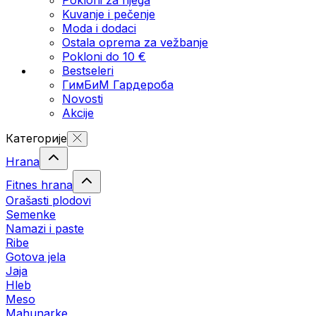
Kuvanje i pečenje
Moda i dodaci
Ostala oprema za vežbanje
Pokloni do 10 €
Bestseleri
ГимБиМ Гардeробa
Novosti
Akcije
Категорије
Hrana
Fitnes hrana
Orašasti plodovi
Semenke
Namazi i paste
Ribe
Gotova jela
Јаја
Hleb
Meso
Mahunarke