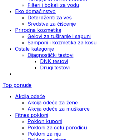
Filteri i bokali za vodu
Eko domaćinstvo
Deterdženti za veš
Sredstva za čišćenje
Prirodna kozmetika
Gelovi za tuširanje i sapuni
Šamponi i kozmetika za kosu
Ostale kategorije
Dijagnostički testovi
DNK testovi
Drugi testovi
Top ponude
Akcija odeće
Akcija odeće za žene
Akcija odeće za muškarce
Fitnes pokloni
Poklon kuponi
Pokloni za celu porodicu
Pokloni za nju
Pokloni za njega