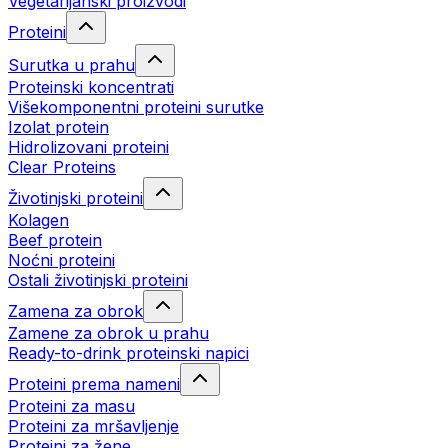
Vegetarijanski proizvodi
Proteini
Surutka u prahu
Proteinski koncentrati
Višekomponentni proteini surutke
Izolat protein
Hidrolizovani proteini
Clear Proteins
Životinjski proteini
Kolagen
Beef protein
Noćni proteini
Ostali životinjski proteini
Zamena za obrok
Zamene za obrok u prahu
Ready-to-drink proteinski napici
Proteini prema nameni
Proteini za masu
Proteini za mršavljenje
Proteini za žene