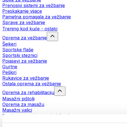
Prenosivi sistemi za vežbanje
Preskakanje vijace
Pametna pomagala za vežbanje
Sprave za vežbanje
Trening kod kuće - ostalo
Oprema za vežbanje
Šejkeri
Sportske flaše
Sportski steznici
Pojasevi za vežbanje
Gurtne
Peškiri
Rukavice za vežbanje
Ostala oprema za vežbanje
Oprema za rehabilitaciju
Masažni pištolji
Oprema za masažu
Masažni valjci
Ostala pomagala za rehabilitaciju
Torbe i rančevi