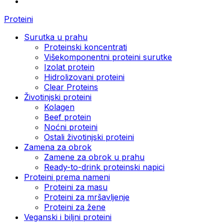
Proteini
Surutka u prahu
Proteinski koncentrati
Višekomponentni proteini surutke
Izolat protein
Hidrolizovani proteini
Clear Proteins
Životinjski proteini
Kolagen
Beef protein
Noćni proteini
Ostali životinjski proteini
Zamena za obrok
Zamene za obrok u prahu
Ready-to-drink proteinski napici
Proteini prema nameni
Proteini za masu
Proteini za mršavljenje
Proteini za žene
Veganski i biljni proteini