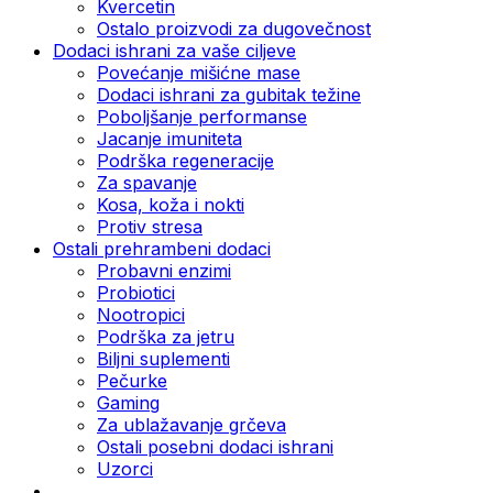
Kvercetin
Ostalo proizvodi za dugovečnost
Dodaci ishrani za vaše ciljeve
Povećanje mišićne mase
Dodaci ishrani za gubitak težine
Poboljšanje performanse
Jacanje imuniteta
Podrška regeneracije
Za spavanje
Kosa, koža i nokti
Protiv stresa
Ostali prehrambeni dodaci
Probavni enzimi
Probiotici
Nootropici
Podrška za jetru
Biljni suplementi
Pečurke
Gaming
Za ublažavanje grčeva
Ostali posebni dodaci ishrani
Uzorci