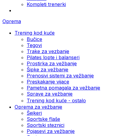
Kompleti trenerki
Oprema
Trening kod kuće
Bučice
Tegovi
Trake za vezbanje
Pilates lopte i balanseri
Prostirka za vežbanje
Šipke za vežbanje
Prenosivi sistemi za vežbanje
Preskakanje vijace
Pametna pomagala za vežbanje
Sprave za vežbanje
Trening kod kuće - ostalo
Oprema za vežbanje
Šejkeri
Sportske flaše
Sportski steznici
Pojasevi za vežbanje