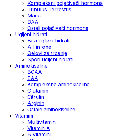
Kompleksni pojačivači hormona
Tribulus Terrestris
Maca
DAA
Ostali pojačivači hormona
Ugljeni hidrati
Brzi ugljeni hidrati
All-in-one
Gelovi za trcanje
Spori ugljeni hidrati
Aminokiseline
BCAA
ЕАА
Kompleksne aminokiseline
Glutamin
Citrulin
Arginin
Ostale aminokiseline
Vitamini
Multivitamin
Vitamin A
B Vitamini