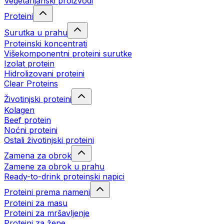
Vegetarijanski proizvodi
Proteini
Surutka u prahu
Proteinski koncentrati
Višekomponentni proteini surutke
Izolat protein
Hidrolizovani proteini
Clear Proteins
Životinjski proteini
Kolagen
Beef protein
Noćni proteini
Ostali životinjski proteini
Zamena za obrok
Zamene za obrok u prahu
Ready-to-drink proteinski napici
Proteini prema nameni
Proteini za masu
Proteini za mršavljenje
Proteini za žene