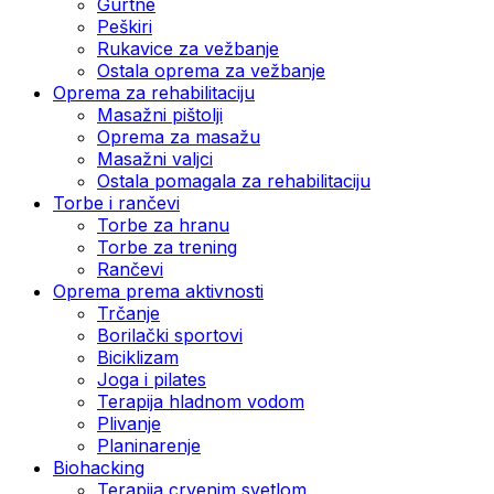
Gurtne
Peškiri
Rukavice za vežbanje
Ostala oprema za vežbanje
Oprema za rehabilitaciju
Masažni pištolji
Oprema za masažu
Masažni valjci
Ostala pomagala za rehabilitaciju
Torbe i rančevi
Torbe za hranu
Torbe za trening
Rančevi
Oprema prema aktivnosti
Trčanje
Borilački sportovi
Biciklizam
Joga i pilates
Terapija hladnom vodom
Plivanje
Planinarenje
Biohacking
Terapija crvenim svetlom