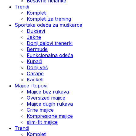
Bešavne helanke
Trendi
Kompleti
Kompleti za trening
Sportska odeća za muškarce
Duksevi
Jakne
Donji delovi trenerki
Bermude
Funkcionalna odeća
Kupaći
Donji veš
Čarape
Kačketi
Majice i topovi
Majice bez rukava
Oversized majice
Majice dugih rukava
Crne majice
Kompresione majice
slim-fit majice
Trendi
Kompleti