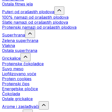
Ostala fitnes jela
Puteri od orašastih plodova
100% namazi od orašastih plodova
Slatki namazi od orašastih plodova
Proteinski namazi od orašastih plodova
Superhrana
Zelena superhrana
Vlakna
Ostala superhrana
Grickalice
Proteinske čokoladice
Suvo meso
Liofilizovano voće
Protein cookies
Proteinski čips
Energetske pločice
Čokolada
Ostale grickalice
Arome i zaslađivači