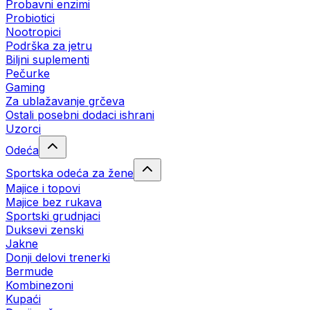
Probavni enzimi
Probiotici
Nootropici
Podrška za jetru
Biljni suplementi
Pečurke
Gaming
Za ublažavanje grčeva
Ostali posebni dodaci ishrani
Uzorci
Odeća
Sportska odeća za žene
Majice i topovi
Majice bez rukava
Sportski grudnjaci
Duksevi zenski
Jakne
Donji delovi trenerki
Bermude
Kombinezoni
Kupaći