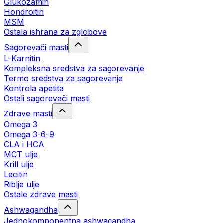
Glukozamin
Hondroitin
MSM
Ostala ishrana za zglobove
Sagorevači masti
L-Karnitin
Kompleksna sredstva za sagorevanje
Termo sredstva za sagorevanje
Kontrola apetita
Ostali sagorevači masti
Zdrave masti
Omega 3
Omega 3-6-9
CLA i HCA
MCT ulje
Krill ulje
Lecitin
Riblje ulje
Ostale zdrave masti
Ashwagandha
Jednokomponentna ashwagandha