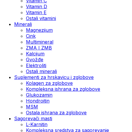
Vitamin C
Vitamin D
Vitamin E
Ostali vitamini
Minerali
Magnezijum
Cink
Multimineral
ZMA I ZMB
Kalcijum
Gvožđe
Elektroliti
Ostali minerali
Suplementi za hrskavicu i zglobove
Kolagen za zglobove
Kompleksna ishrana za zglobove
Glukozamin
Hondroitin
MSM
Ostala ishrana za zglobove
Sagorevači masti
L-Karnitin
Kompleksna sredstva za sagorevanje