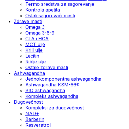
Termo sredstva za sagorevanje
Kontrola apetita
Ostali sagorevači masti
Zdrave masti
Omega 3
Omega 3-6-9
CLA i HCA
MCT ulje
Krill ulje
Lecitin
Riblje ulje
Ostale zdrave masti
Ashwagandha
Jednokomponentna ashwagandha
Ashwagandha KSM-66®
BIO ashwagandha
Kompleks ashwagandha
Dugovečnost
Kompleksi za dugovečnost
NAD+
Berberin
Resveratrol