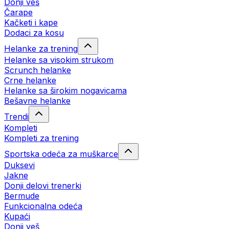
Donji veš
Čarape
Kačketi i kape
Dodaci za kosu
Helanke za trening
Helanke sa visokim strukom
Scrunch helanke
Crne helanke
Helanke sa širokim nogavicama
Bešavne helanke
Trendi
Kompleti
Kompleti za trening
Sportska odeća za muškarce
Duksevi
Jakne
Donji delovi trenerki
Bermude
Funkcionalna odeća
Kupaći
Donji veš