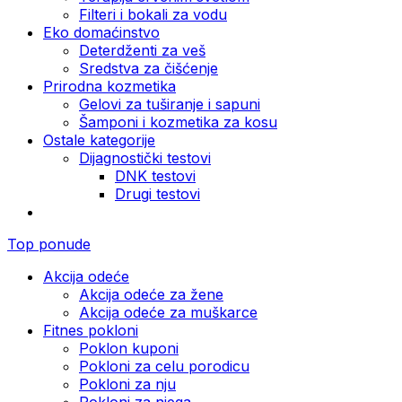
Filteri i bokali za vodu
Eko domaćinstvo
Deterdženti za veš
Sredstva za čišćenje
Prirodna kozmetika
Gelovi za tuširanje i sapuni
Šamponi i kozmetika za kosu
Ostale kategorije
Dijagnostički testovi
DNK testovi
Drugi testovi
Top ponude
Akcija odeće
Akcija odeće za žene
Akcija odeće za muškarce
Fitnes pokloni
Poklon kuponi
Pokloni za celu porodicu
Pokloni za nju
Pokloni za njega