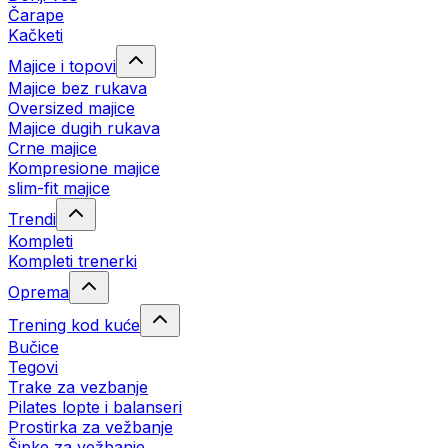
Čarape
Kačketi
Majice i topovi
Majice bez rukava
Oversized majice
Majice dugih rukava
Crne majice
Kompresione majice
slim-fit majice
Trendi
Kompleti
Kompleti trenerki
Oprema
Trening kod kuće
Bučice
Tegovi
Trake za vezbanje
Pilates lopte i balanseri
Prostirka za vežbanje
Šipke za vežbanje