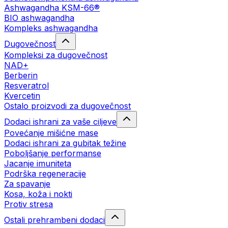
Ashwagandha KSM-66®
BIO ashwagandha
Kompleks ashwagandha
Dugovečnost
Kompleksi za dugovečnost
NAD+
Berberin
Resveratrol
Kvercetin
Ostalo proizvodi za dugovečnost
Dodaci ishrani za vaše ciljeve
Povećanje mišićne mase
Dodaci ishrani za gubitak težine
Poboljšanje performanse
Jacanje imuniteta
Podrška regeneracije
Za spavanje
Kosa, koža i nokti
Protiv stresa
Ostali prehrambeni dodaci