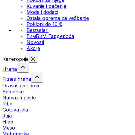
Kuvanje i pečenje
Moda i dodaci
Ostala oprema za vežbanje
Pokloni do 10 €
Bestseleri
ГимБиМ Гардeробa
Novosti
Akcije
Категорије
Hrana
Fitnes hrana
Orašasti plodovi
Semenke
Namazi i paste
Ribe
Gotova jela
Јаја
Hleb
Meso
Mahunarke