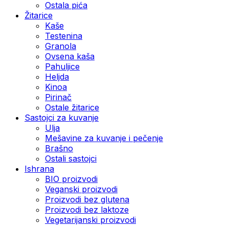
Ostala pića
Žitarice
Kaše
Testenina
Granola
Ovsena kaša
Pahuljice
Heljda
Kinoa
Pirinač
Ostale žitarice
Sastojci za kuvanje
Ulja
Mešavine za kuvanje i pečenje
Brašno
Ostali sastojci
Ishrana
BIO proizvodi
Veganski proizvodi
Proizvodi bez glutena
Proizvodi bez laktoze
Vegetarijanski proizvodi