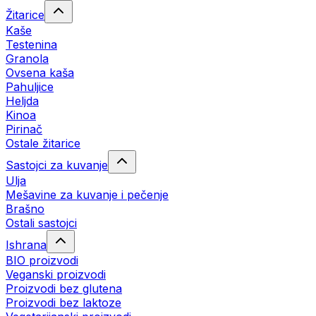
Žitarice
Kaše
Testenina
Granola
Ovsena kaša
Pahuljice
Heljda
Kinoa
Pirinač
Ostale žitarice
Sastojci za kuvanje
Ulja
Mešavine za kuvanje i pečenje
Brašno
Ostali sastojci
Ishrana
BIO proizvodi
Veganski proizvodi
Proizvodi bez glutena
Proizvodi bez laktoze