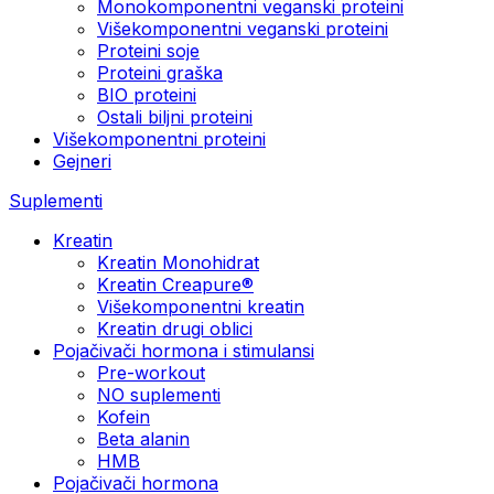
Monokomponentni veganski proteini
Višekomponentni veganski proteini
Proteini soje
Proteini graška
BIO proteini
Ostali biljni proteini
Višekomponentni proteini
Gejneri
Suplementi
Kreatin
Kreatin Monohidrat
Kreatin Creapure®
Višekomponentni kreatin
Kreatin drugi oblici
Pojačivači hormona i stimulansi
Pre-workout
NO suplementi
Kofein
Beta alanin
HMB
Pojačivači hormona