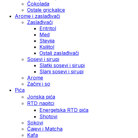
Čokolada
Ostale grickalice
Arome i zaslađivači
Zaslađivači
Eritritol
Med
Stevija
Ksilitol
Ostali zaslađivači
Sosevi i sirupi
Slatki sosevi i sirupi
Slani sosevi i sirupi
Arome
Začini i so
Pića
Jonska pića
RTD napitci
Energetska RTD pića
Shotovi
Sokovi
Čajevi i Matcha
Kafa