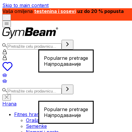
Skip to main content
Vaša omiljena
testenina i sosevi
uz do 20 % popusta
Popularne pretrage
Најпродаваније
Hrana
Popularne pretrage
Fitnes hrana
Најпродаваније
Orašasti plodovi
Semenke
Namazi i paste