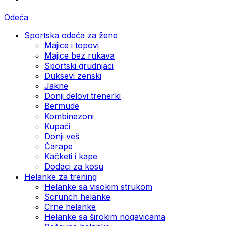
Odeća
Sportska odeća za žene
Majice i topovi
Majice bez rukava
Sportski grudnjaci
Duksevi zenski
Jakne
Donji delovi trenerki
Bermude
Kombinezoni
Kupaći
Donji veš
Čarape
Kačketi i kape
Dodaci za kosu
Helanke za trening
Helanke sa visokim strukom
Scrunch helanke
Crne helanke
Helanke sa širokim nogavicama