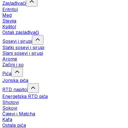
Zaslađivači
Eritritol
Med
Stevija
Ksilitol
Ostali zaslađivači
Sosevi i sirupi
Slatki sosevi i sirupi
Slani sosevi i sirupi
Arome
Začini i so
Pića
Jonska pića
RTD napitci
Energetska RTD pića
Shotovi
Sokovi
Čajevi i Matcha
Kafa
Ostala pića