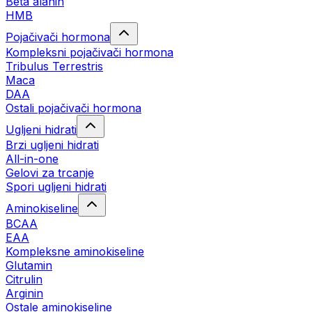
Beta alanin
HMB
Pojačivači hormona
Kompleksni pojačivači hormona
Tribulus Terrestris
Maca
DAA
Ostali pojačivači hormona
Ugljeni hidrati
Brzi ugljeni hidrati
All-in-one
Gelovi za trcanje
Spori ugljeni hidrati
Aminokiseline
BCAA
ЕАА
Kompleksne aminokiseline
Glutamin
Citrulin
Arginin
Ostale aminokiseline