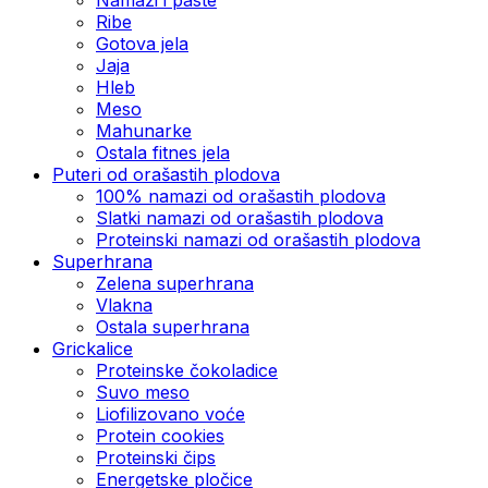
Ribe
Gotova jela
Јаја
Hleb
Meso
Mahunarke
Ostala fitnes jela
Puteri od orašastih plodova
100% namazi od orašastih plodova
Slatki namazi od orašastih plodova
Proteinski namazi od orašastih plodova
Superhrana
Zelena superhrana
Vlakna
Ostala superhrana
Grickalice
Proteinske čokoladice
Suvo meso
Liofilizovano voće
Protein cookies
Proteinski čips
Energetske pločice