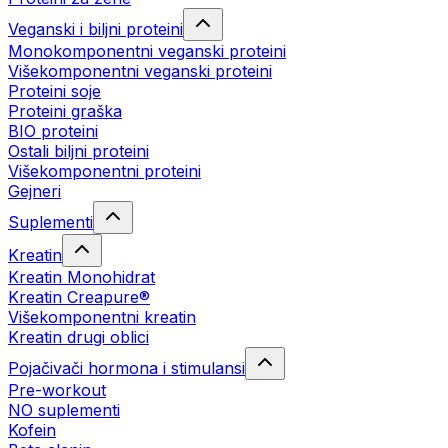
Veganski i biljni proteini
Monokomponentni veganski proteini
Višekomponentni veganski proteini
Proteini soje
Proteini graška
BIO proteini
Ostali biljni proteini
Višekomponentni proteini
Gejneri
Suplementi
Kreatin
Kreatin Monohidrat
Kreatin Creapure®
Višekomponentni kreatin
Kreatin drugi oblici
Pojačivači hormona i stimulansi
Pre-workout
NO suplementi
Kofein