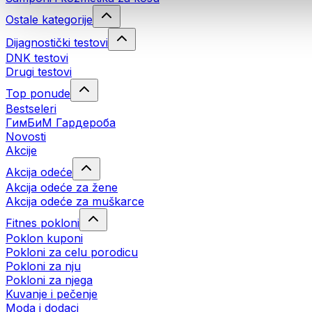
Ostale kategorije
Dijagnostički testovi
DNK testovi
Drugi testovi
Top ponude
Bestseleri
ГимБиМ Гардeробa
Novosti
Akcije
Akcija odeće
Akcija odeće za žene
Akcija odeće za muškarce
Fitnes pokloni
Poklon kuponi
Pokloni za celu porodicu
Pokloni za nju
Pokloni za njega
Kuvanje i pečenje
Moda i dodaci