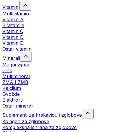
Vitamini
Multivitamin
Vitamin A
B Vitamini
Vitamin C
Vitamin D
Vitamin E
Ostali vitamini
Minerali
Magnezijum
Cink
Multimineral
ZMA I ZMB
Kalcijum
Gvožđe
Elektroliti
Ostali minerali
Suplementi za hrskavicu i zglobove
Kolagen za zglobove
Kompleksna ishrana za zglobove