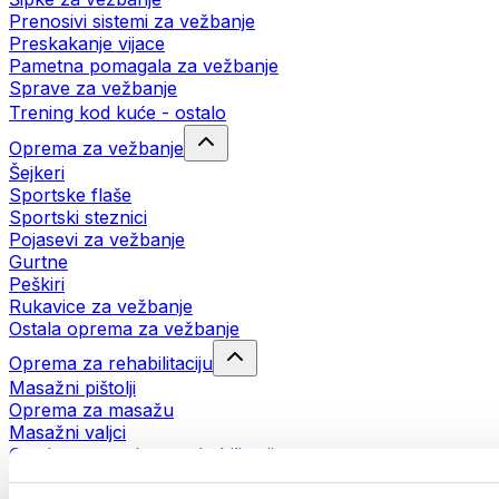
Prenosivi sistemi za vežbanje
Preskakanje vijace
Pametna pomagala za vežbanje
Sprave za vežbanje
Trening kod kuće - ostalo
Oprema za vežbanje
Šejkeri
Sportske flaše
Sportski steznici
Pojasevi za vežbanje
Gurtne
Peškiri
Rukavice za vežbanje
Ostala oprema za vežbanje
Oprema za rehabilitaciju
Masažni pištolji
Oprema za masažu
Masažni valjci
Ostala pomagala za rehabilitaciju
Torbe i rančevi