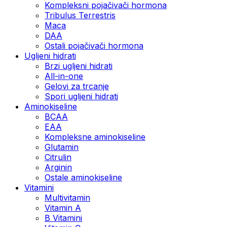
Kompleksni pojačivači hormona
Tribulus Terrestris
Maca
DAA
Ostali pojačivači hormona
Ugljeni hidrati
Brzi ugljeni hidrati
All-in-one
Gelovi za trcanje
Spori ugljeni hidrati
Aminokiseline
BCAA
ЕАА
Kompleksne aminokiseline
Glutamin
Citrulin
Arginin
Ostale aminokiseline
Vitamini
Multivitamin
Vitamin A
B Vitamini