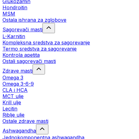
Glukozamin
Hondroitin
MSM
Ostala ishrana za zglobove
Sagorevači masti
L-Karnitin
Kompleksna sredstva za sagorevanje
Termo sredstva za sagorevanje
Kontrola apetita
Ostali sagorevači masti
Zdrave masti
Omega 3
Omega 3-6-9
CLA i HCA
MCT ulje
Krill ulje
Lecitin
Riblje ulje
Ostale zdrave masti
Ashwagandha
Jednokomponentna ashwagandha