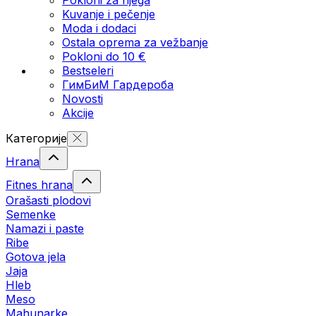
Kuvanje i pečenje
Moda i dodaci
Ostala oprema za vežbanje
Pokloni do 10 €
Bestseleri
ГимБиМ Гардeробa
Novosti
Akcije
Категорије
Hrana
Fitnes hrana
Orašasti plodovi
Semenke
Namazi i paste
Ribe
Gotova jela
Јаја
Hleb
Meso
Mahunarke