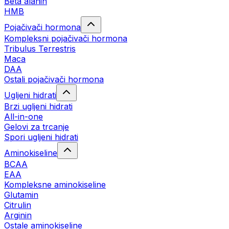
Beta alanin
HMB
Pojačivači hormona
Kompleksni pojačivači hormona
Tribulus Terrestris
Maca
DAA
Ostali pojačivači hormona
Ugljeni hidrati
Brzi ugljeni hidrati
All-in-one
Gelovi za trcanje
Spori ugljeni hidrati
Aminokiseline
BCAA
ЕАА
Kompleksne aminokiseline
Glutamin
Citrulin
Arginin
Ostale aminokiseline