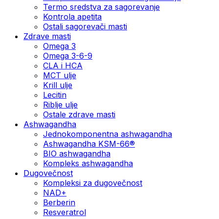
Termo sredstva za sagorevanje
Kontrola apetita
Ostali sagorevači masti
Zdrave masti
Omega 3
Omega 3-6-9
CLA i HCA
MCT ulje
Krill ulje
Lecitin
Riblje ulje
Ostale zdrave masti
Ashwagandha
Jednokomponentna ashwagandha
Ashwagandha KSM-66®
BIO ashwagandha
Kompleks ashwagandha
Dugovečnost
Kompleksi za dugovečnost
NAD+
Berberin
Resveratrol