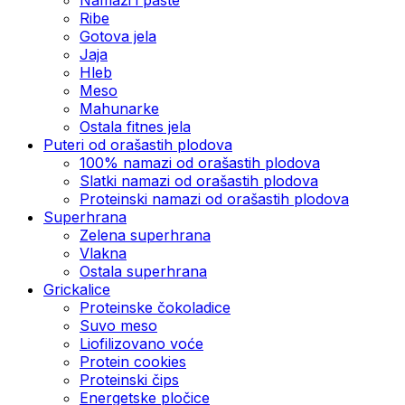
Ribe
Gotova jela
Јаја
Hleb
Meso
Mahunarke
Ostala fitnes jela
Puteri od orašastih plodova
100% namazi od orašastih plodova
Slatki namazi od orašastih plodova
Proteinski namazi od orašastih plodova
Superhrana
Zelena superhrana
Vlakna
Ostala superhrana
Grickalice
Proteinske čokoladice
Suvo meso
Liofilizovano voće
Protein cookies
Proteinski čips
Energetske pločice