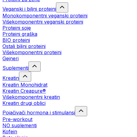
Veganski i biljni proteini
Monokomponentni veganski proteini
Višekomponentni veganski proteini
Proteini soje
Proteini graška
BIO proteini
Ostali biljni proteini
Višekomponentni proteini
Gejneri
Suplementi
Kreatin
Kreatin Monohidrat
Kreatin Creapure®
Višekomponentni kreatin
Kreatin drugi oblici
Pojačivači hormona i stimulansi
Pre-workout
NO suplementi
Kofein