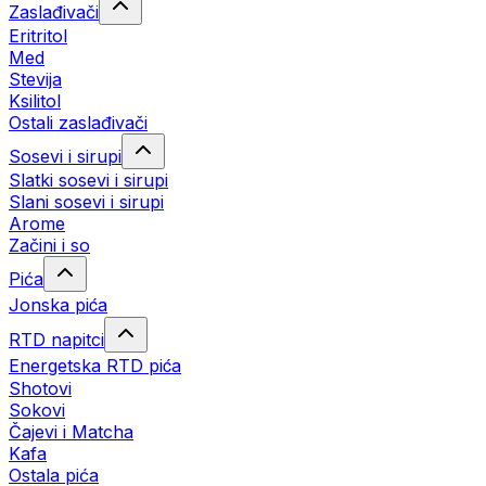
Zaslađivači
Eritritol
Med
Stevija
Ksilitol
Ostali zaslađivači
Sosevi i sirupi
Slatki sosevi i sirupi
Slani sosevi i sirupi
Arome
Začini i so
Pića
Jonska pića
RTD napitci
Energetska RTD pića
Shotovi
Sokovi
Čajevi i Matcha
Kafa
Ostala pića