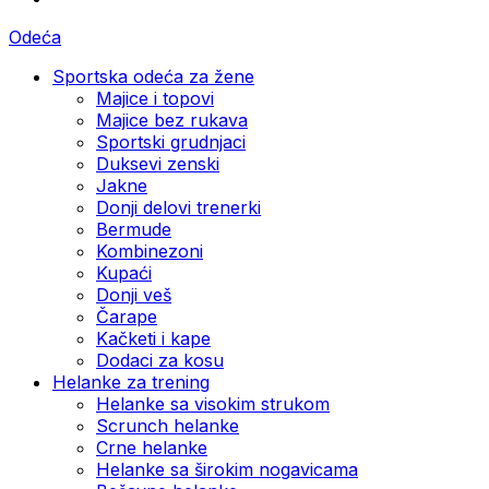
Odeća
Sportska odeća za žene
Majice i topovi
Majice bez rukava
Sportski grudnjaci
Duksevi zenski
Jakne
Donji delovi trenerki
Bermude
Kombinezoni
Kupaći
Donji veš
Čarape
Kačketi i kape
Dodaci za kosu
Helanke za trening
Helanke sa visokim strukom
Scrunch helanke
Crne helanke
Helanke sa širokim nogavicama