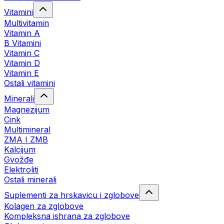
Vitamini
Multivitamin
Vitamin A
B Vitamini
Vitamin C
Vitamin D
Vitamin E
Ostali vitamini
Minerali
Magnezijum
Cink
Multimineral
ZMA I ZMB
Kalcijum
Gvožđe
Elektroliti
Ostali minerali
Suplementi za hrskavicu i zglobove
Kolagen za zglobove
Kompleksna ishrana za zglobove