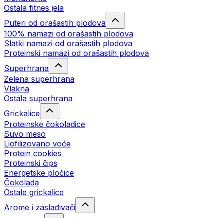
Ostala fitnes jela
Puteri od orašastih plodova
100% namazi od orašastih plodova
Slatki namazi od orašastih plodova
Proteinski namazi od orašastih plodova
Superhrana
Zelena superhrana
Vlakna
Ostala superhrana
Grickalice
Proteinske čokoladice
Suvo meso
Liofilizovano voće
Protein cookies
Proteinski čips
Energetske pločice
Čokolada
Ostale grickalice
Arome i zaslađivači