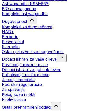
Ashwagandha KSM-66®
BIO ashwagandha
Kompleks ashwagandha
Dugovečnost
Kompleksi za dugovečnost
NAD+
Berberin
Resveratrol
Kvercetin
Ostalo proizvodi za dugovečnost
Dodaci ishrani za vaše ciljeve
Povećanje mišićne mase
Dodaci ishrani za gubitak težine
Poboljšanje performanse
Jacanje imuniteta
Podrška regeneracije
Za spavanje
Kosa, koža i nokti
Protiv stresa
Ostali prehrambeni dodaci