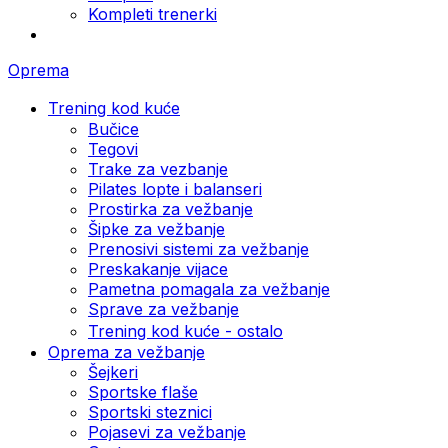
Kompleti trenerki
Oprema
Trening kod kuće
Bučice
Tegovi
Trake za vezbanje
Pilates lopte i balanseri
Prostirka za vežbanje
Šipke za vežbanje
Prenosivi sistemi za vežbanje
Preskakanje vijace
Pametna pomagala za vežbanje
Sprave za vežbanje
Trening kod kuće - ostalo
Oprema za vežbanje
Šejkeri
Sportske flaše
Sportski steznici
Pojasevi za vežbanje