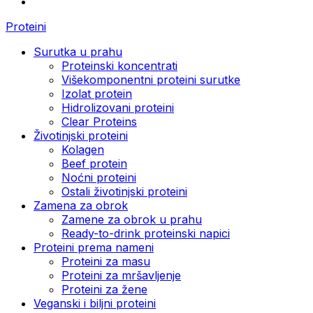
Proteini
Surutka u prahu
Proteinski koncentrati
Višekomponentni proteini surutke
Izolat protein
Hidrolizovani proteini
Clear Proteins
Životinjski proteini
Kolagen
Beef protein
Noćni proteini
Ostali životinjski proteini
Zamena za obrok
Zamene za obrok u prahu
Ready-to-drink proteinski napici
Proteini prema nameni
Proteini za masu
Proteini za mršavljenje
Proteini za žene
Veganski i biljni proteini