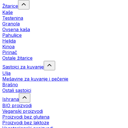
Žitarice
Kaše
Testenina
Granola
Ovsena kaša
Pahuljice
Heljda
Kinoa
Pirinač
Ostale žitarice
Sastojci za kuvanje
Ulja
Mešavine za kuvanje i pečenje
Brašno
Ostali sastojci
Ishrana
BIO proizvodi
Veganski proizvodi
Proizvodi bez glutena
Proizvodi bez laktoze