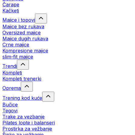
Čarape
Kačketi
Majice i topovi
Majice bez rukava
Oversized majice
Majice dugih rukava
Crne majice
Kompresione majice
slim-fit majice
Trendi
Kompleti
Kompleti trenerki
Oprema
Trening kod kuće
Bučice
Tegovi
Trake za vezbanje
Pilates lopte i balanseri
Prostirka za vežbanje
Šipke za vežbanje