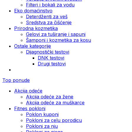
Filteri i bokali za vodu
Eko domaćinstvo
Deterdženti za veš
Sredstva za čišćenje
Prirodna kozmetika
Gelovi za tuširanje i sapuni
Šamponi i kozmetika za kosu
Ostale kategorije
Dijagnostički testovi
DNK testovi
Drugi testovi
Top ponude
Akcija odeće
Akcija odeće za žene
Akcija odeće za muškarce
Fitnes pokloni
Poklon kuponi
Pokloni za celu porodicu
Pokloni za nju
Pokloni za njega