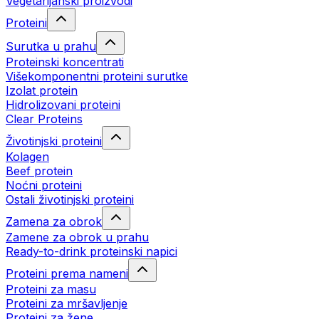
Vegetarijanski proizvodi
Proteini
Surutka u prahu
Proteinski koncentrati
Višekomponentni proteini surutke
Izolat protein
Hidrolizovani proteini
Clear Proteins
Životinjski proteini
Kolagen
Beef protein
Noćni proteini
Ostali životinjski proteini
Zamena za obrok
Zamene za obrok u prahu
Ready-to-drink proteinski napici
Proteini prema nameni
Proteini za masu
Proteini za mršavljenje
Proteini za žene