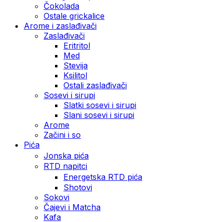
Čokolada
Ostale grickalice
Arome i zaslađivači
Zaslađivači
Eritritol
Med
Stevija
Ksilitol
Ostali zaslađivači
Sosevi i sirupi
Slatki sosevi i sirupi
Slani sosevi i sirupi
Arome
Začini i so
Pića
Jonska pića
RTD napitci
Energetska RTD pića
Shotovi
Sokovi
Čajevi i Matcha
Kafa