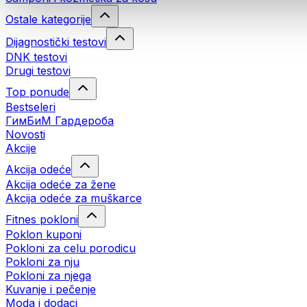
Ostale kategorije
Dijagnostički testovi
DNK testovi
Drugi testovi
Top ponude
Bestseleri
ГимБиМ Гардeробa
Novosti
Akcije
Akcija odeće
Akcija odeće za žene
Akcija odeće za muškarce
Fitnes pokloni
Poklon kuponi
Pokloni za celu porodicu
Pokloni za nju
Pokloni za njega
Kuvanje i pečenje
Moda i dodaci