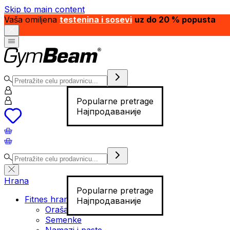
Skip to main content
Vaša omiljena
testenina i sosevi
uz do 20 % popusta
Popularne pretrage
Најпродаваније
Hrana
Popularne pretrage
Fitnes hrana
Најпродаваније
Orašasti plodovi
Semenke
Namazi i paste