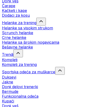
Donji veš
Čarape
Kačketi i kape
Dodaci za kosu
Helanke za trening
Helanke sa visokim strukom
Scrunch helanke
Crne helanke
Helanke sa širokim nogavicama
Bešavne helanke
Trendi
Kompleti
Kompleti za trening
Sportska odeća za muškarce
Duksevi
Jakne
Donji delovi trenerki
Bermude
Funkcionalna odeća
Kupaći
Donji veš