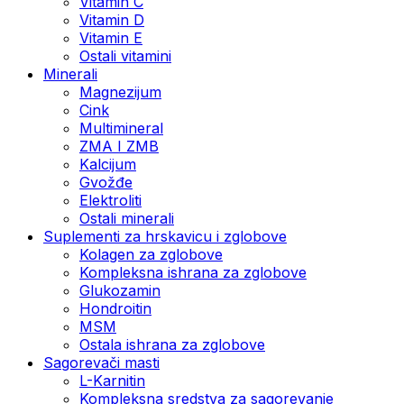
Vitamin C
Vitamin D
Vitamin E
Ostali vitamini
Minerali
Magnezijum
Cink
Multimineral
ZMA I ZMB
Kalcijum
Gvožđe
Elektroliti
Ostali minerali
Suplementi za hrskavicu i zglobove
Kolagen za zglobove
Kompleksna ishrana za zglobove
Glukozamin
Hondroitin
MSM
Ostala ishrana za zglobove
Sagorevači masti
L-Karnitin
Kompleksna sredstva za sagorevanje