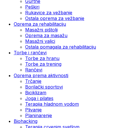
Gurtne
Peškiri
Rukavice za vežbanje
Ostala oprema za vežbanje
Oprema za rehabilitaciju
Masažni pištolji
Oprema za masažu
Masažni valjci
Ostala pomagala za rehabilitaciju
Torbe i rančevi
Torbe za hranu
Torbe za trening
Rančevi
Oprema prema aktivnosti
Trčanje
Borilački sportovi
Biciklizam
Joga i pilates
Terapija hladnom vodom
Plivanje
Planinarenje
Biohacking
Terapija crvenim svetlom