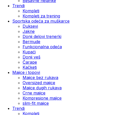
Bešavne helanke
Trendi
Kompleti
Kompleti za trening
Sportska odeća za muškarce
Duksevi
Jakne
Donji delovi trenerki
Bermude
Funkcionalna odeća
Kupaći
Donji veš
Čarape
Kačketi
Majice i topovi
Majice bez rukava
Oversized majice
Majice dugih rukava
Crne majice
Kompresione majice
slim-fit majice
Trendi
Kompleti