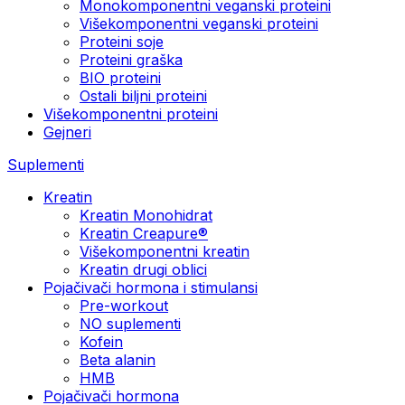
Monokomponentni veganski proteini
Višekomponentni veganski proteini
Proteini soje
Proteini graška
BIO proteini
Ostali biljni proteini
Višekomponentni proteini
Gejneri
Suplementi
Kreatin
Kreatin Monohidrat
Kreatin Creapure®
Višekomponentni kreatin
Kreatin drugi oblici
Pojačivači hormona i stimulansi
Pre-workout
NO suplementi
Kofein
Beta alanin
HMB
Pojačivači hormona