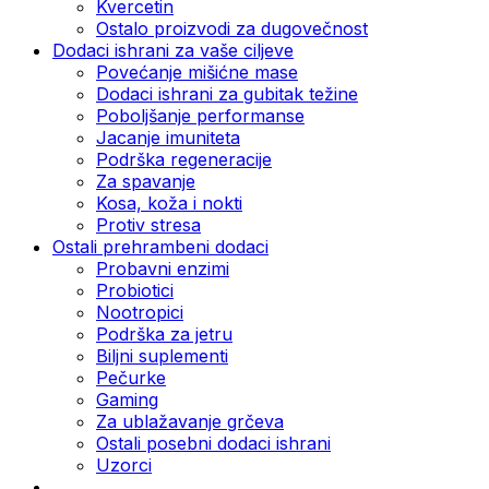
Kvercetin
Ostalo proizvodi za dugovečnost
Dodaci ishrani za vaše ciljeve
Povećanje mišićne mase
Dodaci ishrani za gubitak težine
Poboljšanje performanse
Jacanje imuniteta
Podrška regeneracije
Za spavanje
Kosa, koža i nokti
Protiv stresa
Ostali prehrambeni dodaci
Probavni enzimi
Probiotici
Nootropici
Podrška za jetru
Biljni suplementi
Pečurke
Gaming
Za ublažavanje grčeva
Ostali posebni dodaci ishrani
Uzorci