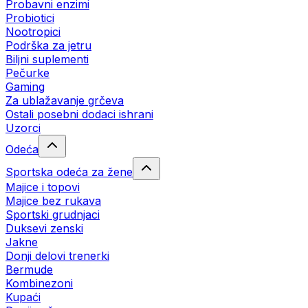
Probavni enzimi
Probiotici
Nootropici
Podrška za jetru
Biljni suplementi
Pečurke
Gaming
Za ublažavanje grčeva
Ostali posebni dodaci ishrani
Uzorci
Odeća
Sportska odeća za žene
Majice i topovi
Majice bez rukava
Sportski grudnjaci
Duksevi zenski
Jakne
Donji delovi trenerki
Bermude
Kombinezoni
Kupaći