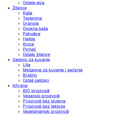
Ostala pića
Žitarice
Kaše
Testenina
Granola
Ovsena kaša
Pahuljice
Heljda
Kinoa
Pirinač
Ostale žitarice
Sastojci za kuvanje
Ulja
Mešavine za kuvanje i pečenje
Brašno
Ostali sastojci
Ishrana
BIO proizvodi
Veganski proizvodi
Proizvodi bez glutena
Proizvodi bez laktoze
Vegetarijanski proizvodi