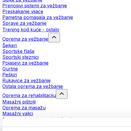
Prenosivi sistemi za vežbanje
Preskakanje vijace
Pametna pomagala za vežbanje
Sprave za vežbanje
Trening kod kuće - ostalo
Oprema za vežbanje
Šejkeri
Sportske flaše
Sportski steznici
Pojasevi za vežbanje
Gurtne
Peškiri
Rukavice za vežbanje
Ostala oprema za vežbanje
Oprema za rehabilitaciju
Masažni pištolji
Oprema za masažu
Masažni valjci
Ostala pomagala za rehabilitaciju
Torbe i rančevi