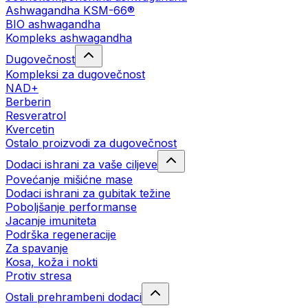
Ashwagandha KSM-66®
BIO ashwagandha
Kompleks ashwagandha
Dugovečnost
Kompleksi za dugovečnost
NAD+
Berberin
Resveratrol
Kvercetin
Ostalo proizvodi za dugovečnost
Dodaci ishrani za vaše ciljeve
Povećanje mišićne mase
Dodaci ishrani za gubitak težine
Poboljšanje performanse
Jacanje imuniteta
Podrška regeneracije
Za spavanje
Kosa, koža i nokti
Protiv stresa
Ostali prehrambeni dodaci