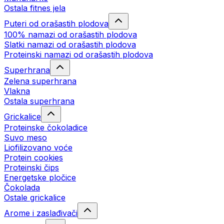
Ostala fitnes jela
Puteri od orašastih plodova
100% namazi od orašastih plodova
Slatki namazi od orašastih plodova
Proteinski namazi od orašastih plodova
Superhrana
Zelena superhrana
Vlakna
Ostala superhrana
Grickalice
Proteinske čokoladice
Suvo meso
Liofilizovano voće
Protein cookies
Proteinski čips
Energetske pločice
Čokolada
Ostale grickalice
Arome i zaslađivači