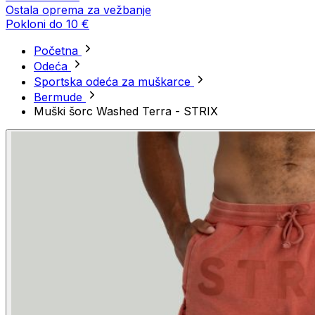
Ostala oprema za vežbanje
Pokloni do 10 €
Početna
Odeća
Sportska odeća za muškarce
Bermude
Muški šorc Washed Terra - STRIX