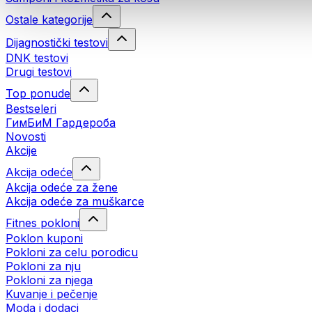
Ostale kategorije
Dijagnostički testovi
DNK testovi
Drugi testovi
Top ponude
Bestseleri
ГимБиМ Гардeробa
Novosti
Akcije
Akcija odeće
Akcija odeće za žene
Akcija odeće za muškarce
Fitnes pokloni
Poklon kuponi
Pokloni za celu porodicu
Pokloni za nju
Pokloni za njega
Kuvanje i pečenje
Moda i dodaci