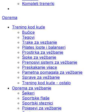
Kompleti trenerki
Oprema
Trening kod kuće
Bučice
Tegovi
Trake za vezbanje
Pilates lopte i balanseri
Prostirka za vežbanje
Šipke za vežbanje
Prenosivi sistemi za vežbanje
Preskakanje vijace
Pametna pomagala za vežbanje
Sprave za vežbanje
Trening kod kuće - ostalo
Oprema za vežbanje
Šejkeri
Sportske flaše
Sportski steznici
Pojasevi za vežbanje