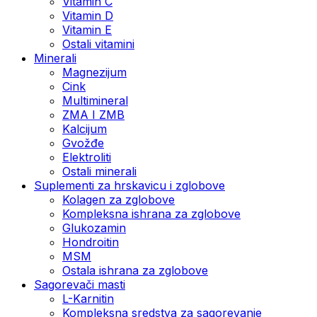
Vitamin C
Vitamin D
Vitamin E
Ostali vitamini
Minerali
Magnezijum
Cink
Multimineral
ZMA I ZMB
Kalcijum
Gvožđe
Elektroliti
Ostali minerali
Suplementi za hrskavicu i zglobove
Kolagen za zglobove
Kompleksna ishrana za zglobove
Glukozamin
Hondroitin
MSM
Ostala ishrana za zglobove
Sagorevači masti
L-Karnitin
Kompleksna sredstva za sagorevanje