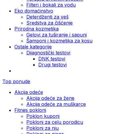
Filteri i bokali za vodu
Eko domaćinstvo
Deterdženti za veš
Sredstva za čišćenje
Prirodna kozmetika
Gelovi za tuširanje i sapuni
Šamponi i kozmetika za kosu
Ostale kategorije
Dijagnostički testovi
DNK testovi
Drugi testovi
Top ponude
Akcija odeće
Akcija odeće za žene
Akcija odeće za muškarce
Fitnes pokloni
Poklon kuponi
Pokloni za celu porodicu
Pokloni za nju
Pokloni za njega