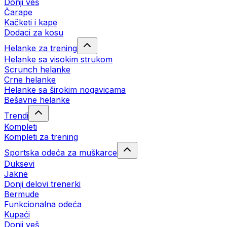
Donji veš
Čarape
Kačketi i kape
Dodaci za kosu
Helanke za trening
Helanke sa visokim strukom
Scrunch helanke
Crne helanke
Helanke sa širokim nogavicama
Bešavne helanke
Trendi
Kompleti
Kompleti za trening
Sportska odeća za muškarce
Duksevi
Jakne
Donji delovi trenerki
Bermude
Funkcionalna odeća
Kupaći
Donji veš