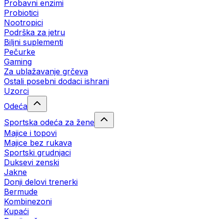
Probavni enzimi
Probiotici
Nootropici
Podrška za jetru
Biljni suplementi
Pečurke
Gaming
Za ublažavanje grčeva
Ostali posebni dodaci ishrani
Uzorci
Odeća
Sportska odeća za žene
Majice i topovi
Majice bez rukava
Sportski grudnjaci
Duksevi zenski
Jakne
Donji delovi trenerki
Bermude
Kombinezoni
Kupaći