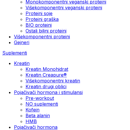
Monokomponentni veganski proteini
Višekomponentni veganski proteini
Proteini soje
Proteini graška
BIO proteini
Ostali biljni proteini
Višekomponentni proteini
Gejneri
Suplementi
Kreatin
Kreatin Monohidrat
Kreatin Creapure®
Višekomponentni kreatin
Kreatin drugi oblici
Pojačivači hormona i stimulansi
Pre-workout
NO suplementi
Kofein
Beta alanin
HMB
Pojačivači hormona