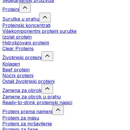
Vegetarijanski proizvodi
Proteini
Surutka u prahu
Proteinski koncentrati
Višekomponentni proteini surutke
Izolat protein
Hidrolizovani proteini
Clear Proteins
Životinjski proteini
Kolagen
Beef protein
Noćni proteini
Ostali životinjski proteini
Zamena za obrok
Zamene za obrok u prahu
Ready-to-drink proteinski napici
Proteini prema nameni
Proteini za masu
Proteini za mršavljenje
Proteini za žene