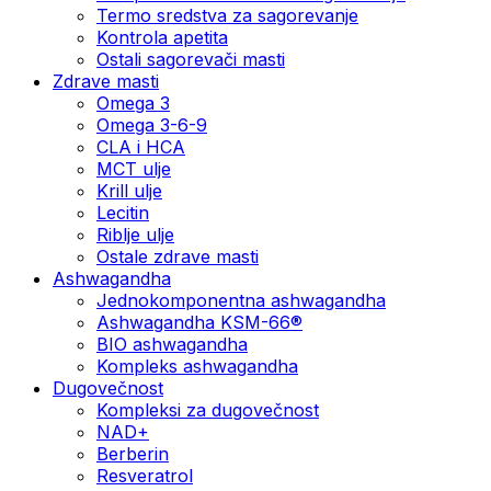
Termo sredstva za sagorevanje
Kontrola apetita
Ostali sagorevači masti
Zdrave masti
Omega 3
Omega 3-6-9
CLA i HCA
MCT ulje
Krill ulje
Lecitin
Riblje ulje
Ostale zdrave masti
Ashwagandha
Jednokomponentna ashwagandha
Ashwagandha KSM-66®
BIO ashwagandha
Kompleks ashwagandha
Dugovečnost
Kompleksi za dugovečnost
NAD+
Berberin
Resveratrol