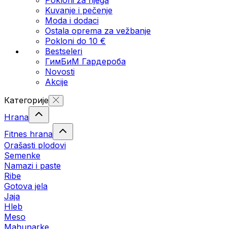
Kuvanje i pečenje
Moda i dodaci
Ostala oprema za vežbanje
Pokloni do 10 €
Bestseleri
ГимБиМ Гардeробa
Novosti
Akcije
Категорије
Hrana
Fitnes hrana
Orašasti plodovi
Semenke
Namazi i paste
Ribe
Gotova jela
Јаја
Hleb
Meso
Mahunarke