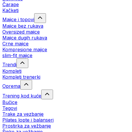
Čarape
Kačketi
Majice i topovi
Majice bez rukava
Oversized majice
Majice dugih rukava
Crne majice
Kompresione majice
slim-fit majice
Trendi
Kompleti
Kompleti trenerki
Oprema
Trening kod kuće
Bučice
Tegovi
Trake za vezbanje
Pilates lopte i balanseri
Prostirka za vežbanje
Šipke za vežbanje