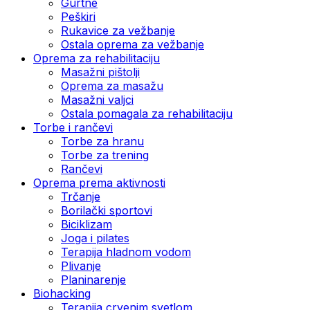
Gurtne
Peškiri
Rukavice za vežbanje
Ostala oprema za vežbanje
Oprema za rehabilitaciju
Masažni pištolji
Oprema za masažu
Masažni valjci
Ostala pomagala za rehabilitaciju
Torbe i rančevi
Torbe za hranu
Torbe za trening
Rančevi
Oprema prema aktivnosti
Trčanje
Borilački sportovi
Biciklizam
Joga i pilates
Terapija hladnom vodom
Plivanje
Planinarenje
Biohacking
Terapija crvenim svetlom