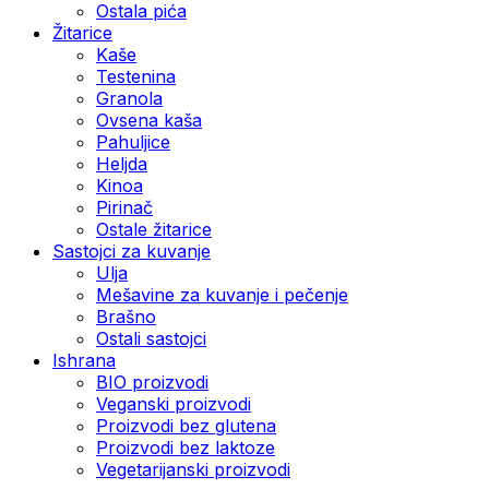
Ostala pića
Žitarice
Kaše
Testenina
Granola
Ovsena kaša
Pahuljice
Heljda
Kinoa
Pirinač
Ostale žitarice
Sastojci za kuvanje
Ulja
Mešavine za kuvanje i pečenje
Brašno
Ostali sastojci
Ishrana
BIO proizvodi
Veganski proizvodi
Proizvodi bez glutena
Proizvodi bez laktoze
Vegetarijanski proizvodi