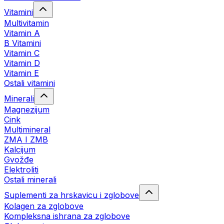
Vitamini
Multivitamin
Vitamin A
B Vitamini
Vitamin C
Vitamin D
Vitamin E
Ostali vitamini
Minerali
Magnezijum
Cink
Multimineral
ZMA I ZMB
Kalcijum
Gvožđe
Elektroliti
Ostali minerali
Suplementi za hrskavicu i zglobove
Kolagen za zglobove
Kompleksna ishrana za zglobove