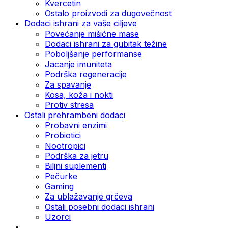
Kvercetin
Ostalo proizvodi za dugovečnost
Dodaci ishrani za vaše ciljeve
Povećanje mišićne mase
Dodaci ishrani za gubitak težine
Poboljšanje performanse
Jacanje imuniteta
Podrška regeneracije
Za spavanje
Kosa, koža i nokti
Protiv stresa
Ostali prehrambeni dodaci
Probavni enzimi
Probiotici
Nootropici
Podrška za jetru
Biljni suplementi
Pečurke
Gaming
Za ublažavanje grčeva
Ostali posebni dodaci ishrani
Uzorci