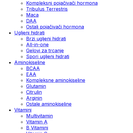
Kompleksni pojačivači hormona
Tribulus Terrestris
Maca
DAA
Ostali pojačivači hormona
Ugljeni hidrati
Brzi ugljeni hidrati
All-in-one
Gelovi za trcanje
Spori ugljeni hidrati
Aminokiseline
BCAA
ЕАА
Kompleksne aminokiseline
Glutamin
Citrulin
Arginin
Ostale aminokiseline
Vitamini
Multivitamin
Vitamin A
B Vitamini