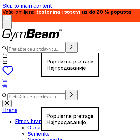
Skip to main content
Vaša omiljena
testenina i sosevi
uz do 20 % popusta
Popularne pretrage
Најпродаваније
Hrana
Popularne pretrage
Fitnes hrana
Најпродаваније
Orašasti plodovi
Semenke
Namazi i paste