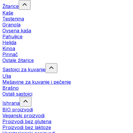
Žitarice
Kaše
Testenina
Granola
Ovsena kaša
Pahuljice
Heljda
Kinoa
Pirinač
Ostale žitarice
Sastojci za kuvanje
Ulja
Mešavine za kuvanje i pečenje
Brašno
Ostali sastojci
Ishrana
BIO proizvodi
Veganski proizvodi
Proizvodi bez glutena
Proizvodi bez laktoze