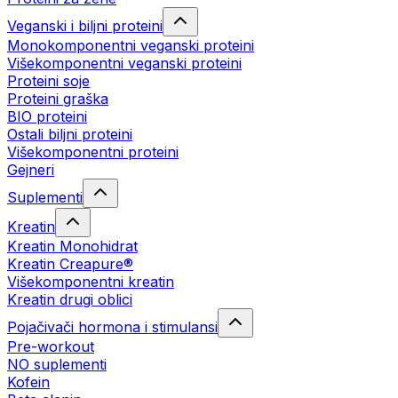
Veganski i biljni proteini
Monokomponentni veganski proteini
Višekomponentni veganski proteini
Proteini soje
Proteini graška
BIO proteini
Ostali biljni proteini
Višekomponentni proteini
Gejneri
Suplementi
Kreatin
Kreatin Monohidrat
Kreatin Creapure®
Višekomponentni kreatin
Kreatin drugi oblici
Pojačivači hormona i stimulansi
Pre-workout
NO suplementi
Kofein