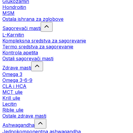
Glukozamin
Hondroitin
MSM
Ostala ishrana za zglobove
Sagorevači masti
L-Karnitin
Kompleksna sredstva za sagorevanje
Termo sredstva za sagorevanje
Kontrola apetita
Ostali sagorevači masti
Zdrave masti
Omega 3
Omega 3-6-9
CLA i HCA
MCT ulje
Krill ulje
Lecitin
Riblje ulje
Ostale zdrave masti
Ashwagandha
Jednokomponentna ashwagandha