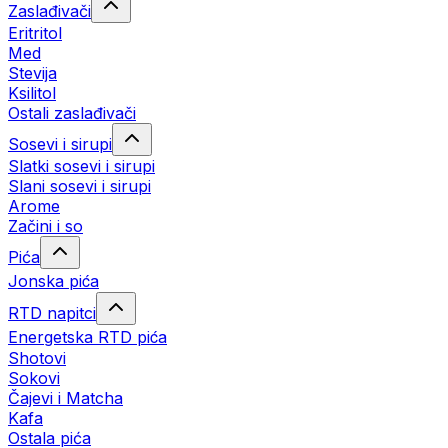
Zaslađivači
Eritritol
Med
Stevija
Ksilitol
Ostali zaslađivači
Sosevi i sirupi
Slatki sosevi i sirupi
Slani sosevi i sirupi
Arome
Začini i so
Pića
Jonska pića
RTD napitci
Energetska RTD pića
Shotovi
Sokovi
Čajevi i Matcha
Kafa
Ostala pića