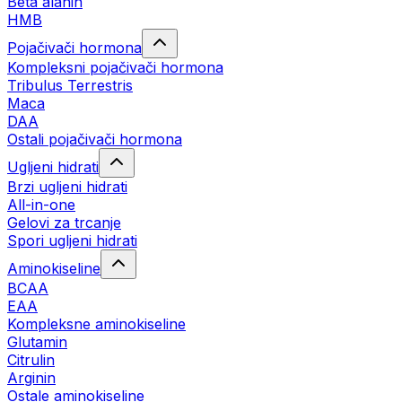
Beta alanin
HMB
Pojačivači hormona
Kompleksni pojačivači hormona
Tribulus Terrestris
Maca
DAA
Ostali pojačivači hormona
Ugljeni hidrati
Brzi ugljeni hidrati
All-in-one
Gelovi za trcanje
Spori ugljeni hidrati
Aminokiseline
BCAA
ЕАА
Kompleksne aminokiseline
Glutamin
Citrulin
Arginin
Ostale aminokiseline