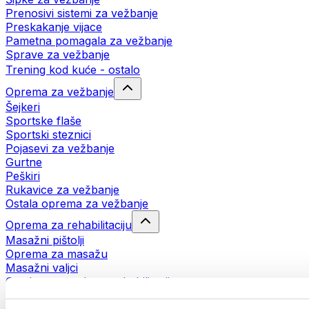
Prenosivi sistemi za vežbanje
Preskakanje vijace
Pametna pomagala za vežbanje
Sprave za vežbanje
Trening kod kuće - ostalo
Oprema za vežbanje
Šejkeri
Sportske flaše
Sportski steznici
Pojasevi za vežbanje
Gurtne
Peškiri
Rukavice za vežbanje
Ostala oprema za vežbanje
Oprema za rehabilitaciju
Masažni pištolji
Oprema za masažu
Masažni valjci
Ostala pomagala za rehabilitaciju
Torbe i rančevi