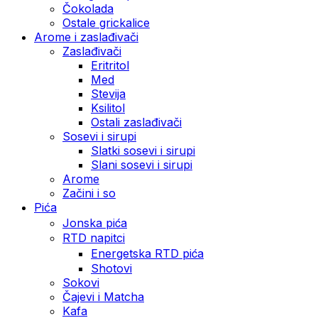
Čokolada
Ostale grickalice
Arome i zaslađivači
Zaslađivači
Eritritol
Med
Stevija
Ksilitol
Ostali zaslađivači
Sosevi i sirupi
Slatki sosevi i sirupi
Slani sosevi i sirupi
Arome
Začini i so
Pića
Jonska pića
RTD napitci
Energetska RTD pića
Shotovi
Sokovi
Čajevi i Matcha
Kafa