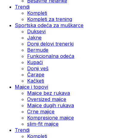
Bešavne helanke
Trendi
Kompleti
Kompleti za trening
Sportska odeća za muškarce
Duksevi
Jakne
Donji delovi trenerki
Bermude
Funkcionalna odeća
Kupaći
Donji veš
Čarape
Kačketi
Majice i topovi
Majice bez rukava
Oversized majice
Majice dugih rukava
Crne majice
Kompresione majice
slim-fit majice
Trendi
Kompleti