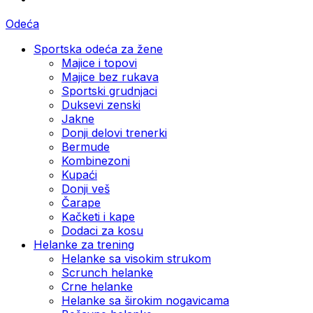
Odeća
Sportska odeća za žene
Majice i topovi
Majice bez rukava
Sportski grudnjaci
Duksevi zenski
Jakne
Donji delovi trenerki
Bermude
Kombinezoni
Kupaći
Donji veš
Čarape
Kačketi i kape
Dodaci za kosu
Helanke za trening
Helanke sa visokim strukom
Scrunch helanke
Crne helanke
Helanke sa širokim nogavicama