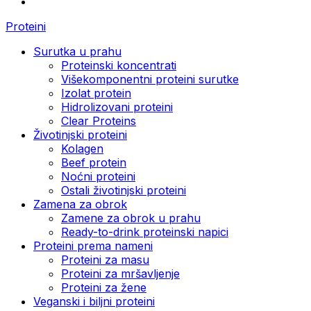
Proteini
Surutka u prahu
Proteinski koncentrati
Višekomponentni proteini surutke
Izolat protein
Hidrolizovani proteini
Clear Proteins
Životinjski proteini
Kolagen
Beef protein
Noćni proteini
Ostali životinjski proteini
Zamena za obrok
Zamene za obrok u prahu
Ready-to-drink proteinski napici
Proteini prema nameni
Proteini za masu
Proteini za mršavljenje
Proteini za žene
Veganski i biljni proteini