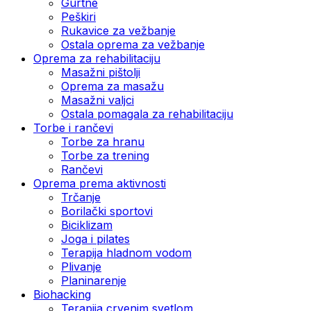
Gurtne
Peškiri
Rukavice za vežbanje
Ostala oprema za vežbanje
Oprema za rehabilitaciju
Masažni pištolji
Oprema za masažu
Masažni valjci
Ostala pomagala za rehabilitaciju
Torbe i rančevi
Torbe za hranu
Torbe za trening
Rančevi
Oprema prema aktivnosti
Trčanje
Borilački sportovi
Biciklizam
Joga i pilates
Terapija hladnom vodom
Plivanje
Planinarenje
Biohacking
Terapija crvenim svetlom