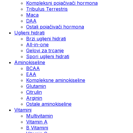
Kompleksni pojačivači hormona
Tribulus Terrestris
Maca
DAA
Ostali pojačivači hormona
Ugljeni hidrati
Brzi ugljeni hidrati
All-in-one
Gelovi za trcanje
Spori ugljeni hidrati
Aminokiseline
BCAA
ЕАА
Kompleksne aminokiseline
Glutamin
Citrulin
Arginin
Ostale aminokiseline
Vitamini
Multivitamin
Vitamin A
B Vitamini