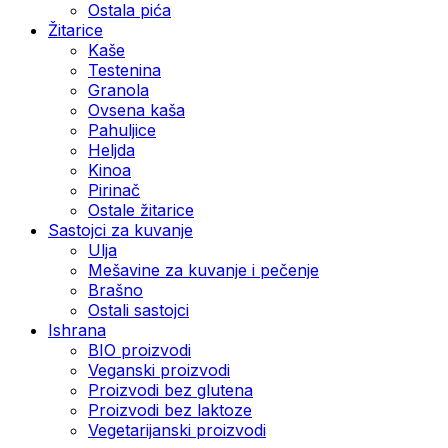
Ostala pića
Žitarice
Kaše
Testenina
Granola
Ovsena kaša
Pahuljice
Heljda
Kinoa
Pirinač
Ostale žitarice
Sastojci za kuvanje
Ulja
Mešavine za kuvanje i pečenje
Brašno
Ostali sastojci
Ishrana
BIO proizvodi
Veganski proizvodi
Proizvodi bez glutena
Proizvodi bez laktoze
Vegetarijanski proizvodi