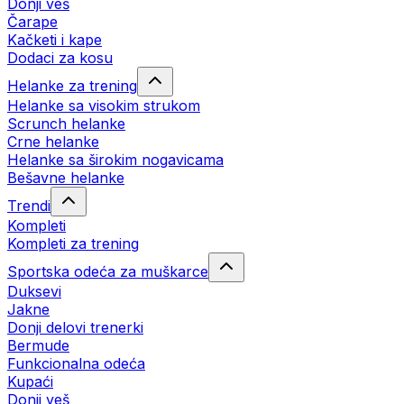
Donji veš
Čarape
Kačketi i kape
Dodaci za kosu
Helanke za trening
Helanke sa visokim strukom
Scrunch helanke
Crne helanke
Helanke sa širokim nogavicama
Bešavne helanke
Trendi
Kompleti
Kompleti za trening
Sportska odeća za muškarce
Duksevi
Jakne
Donji delovi trenerki
Bermude
Funkcionalna odeća
Kupaći
Donji veš