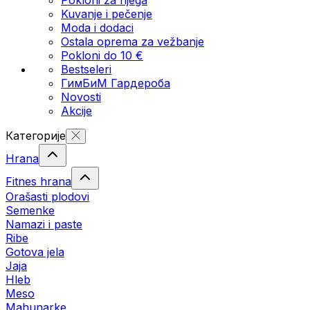
Kuvanje i pečenje
Moda i dodaci
Ostala oprema za vežbanje
Pokloni do 10 €
Bestseleri
ГимБиМ Гардeробa
Novosti
Akcije
Категорије
Hrana
Fitnes hrana
Orašasti plodovi
Semenke
Namazi i paste
Ribe
Gotova jela
Јаја
Hleb
Meso
Mahunarke