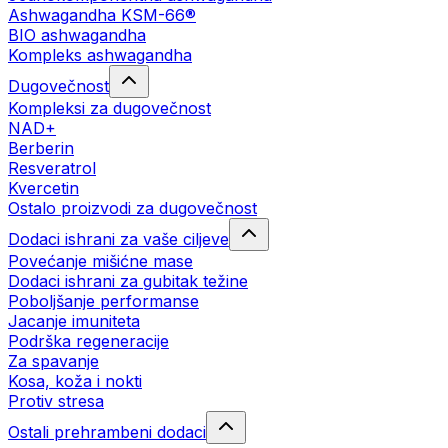
Ashwagandha KSM-66®
BIO ashwagandha
Kompleks ashwagandha
Dugovečnost
Kompleksi za dugovečnost
NAD+
Berberin
Resveratrol
Kvercetin
Ostalo proizvodi za dugovečnost
Dodaci ishrani za vaše ciljeve
Povećanje mišićne mase
Dodaci ishrani za gubitak težine
Poboljšanje performanse
Jacanje imuniteta
Podrška regeneracije
Za spavanje
Kosa, koža i nokti
Protiv stresa
Ostali prehrambeni dodaci