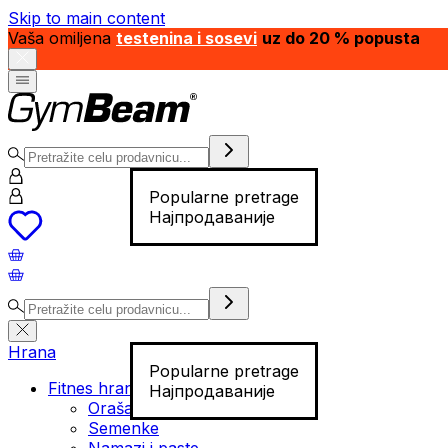
Skip to main content
Vaša omiljena
testenina i sosevi
uz do 20 % popusta
Popularne pretrage
Најпродаваније
Hrana
Popularne pretrage
Fitnes hrana
Најпродаваније
Orašasti plodovi
Semenke
Namazi i paste