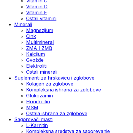
Vitamin C
Vitamin D
Vitamin E
Ostali vitamini
Minerali
Magnezijum
Cink
Multimineral
ZMA I ZMB
Kalcijum
Gvožđe
Elektroliti
Ostali minerali
Suplementi za hrskavicu i zglobove
Kolagen za zglobove
Kompleksna ishrana za zglobove
Glukozamin
Hondroitin
MSM
Ostala ishrana za zglobove
Sagorevači masti
L-Karnitin
Kompleksna sredstva za sagorevanje