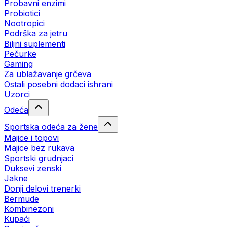
Probavni enzimi
Probiotici
Nootropici
Podrška za jetru
Biljni suplementi
Pečurke
Gaming
Za ublažavanje grčeva
Ostali posebni dodaci ishrani
Uzorci
Odeća
Sportska odeća za žene
Majice i topovi
Majice bez rukava
Sportski grudnjaci
Duksevi zenski
Jakne
Donji delovi trenerki
Bermude
Kombinezoni
Kupaći