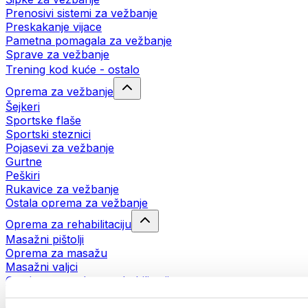
Prenosivi sistemi za vežbanje
Preskakanje vijace
Pametna pomagala za vežbanje
Sprave za vežbanje
Trening kod kuće - ostalo
Oprema za vežbanje
Šejkeri
Sportske flaše
Sportski steznici
Pojasevi za vežbanje
Gurtne
Peškiri
Rukavice za vežbanje
Ostala oprema za vežbanje
Oprema za rehabilitaciju
Masažni pištolji
Oprema za masažu
Masažni valjci
Ostala pomagala za rehabilitaciju
Torbe i rančevi