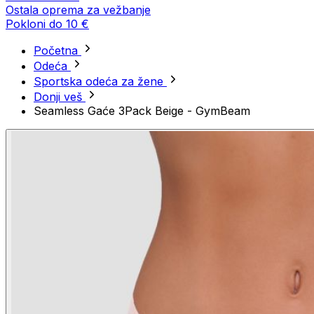
Ostala oprema za vežbanje
Pokloni do 10 €
Početna
Odeća
Sportska odeća za žene
Donji veš
Seamless Gaće 3Pack Beige - GymBeam