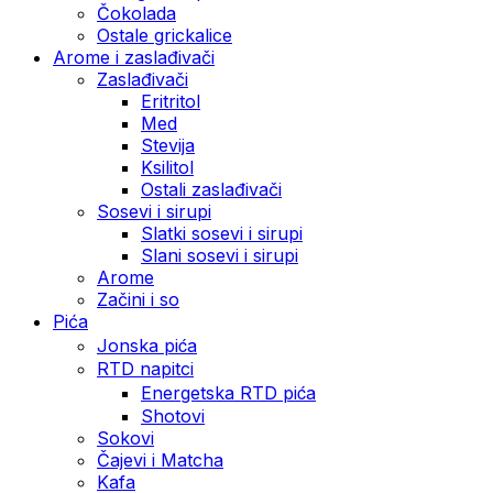
Čokolada
Ostale grickalice
Arome i zaslađivači
Zaslađivači
Eritritol
Med
Stevija
Ksilitol
Ostali zaslađivači
Sosevi i sirupi
Slatki sosevi i sirupi
Slani sosevi i sirupi
Arome
Začini i so
Pića
Jonska pića
RTD napitci
Energetska RTD pića
Shotovi
Sokovi
Čajevi i Matcha
Kafa