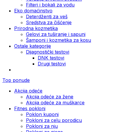
Filteri i bokali za vodu
Eko domaćinstvo
Deterdženti za veš
Sredstva za čišćenje
Prirodna kozmetika
Gelovi za tuširanje i sapuni
Šamponi i kozmetika za kosu
Ostale kategorije
Dijagnostički testovi
DNK testovi
Drugi testovi
Top ponude
Akcija odeće
Akcija odeće za žene
Akcija odeće za muškarce
Fitnes pokloni
Poklon kuponi
Pokloni za celu porodicu
Pokloni za nju
Pokloni za njega