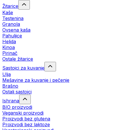
Žitarice
Kaše
Testenina
Granola
Ovsena kaša
Pahuljice
Heljda
Kinoa
Pirinač
Ostale žitarice
Sastojci za kuvanje
Ulja
Mešavine za kuvanje i pečenje
Brašno
Ostali sastojci
Ishrana
BIO proizvodi
Veganski proizvodi
Proizvodi bez glutena
Proizvodi bez laktoze