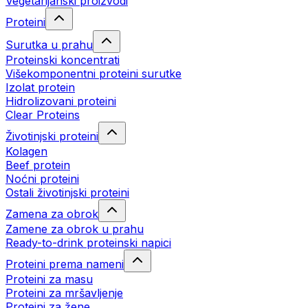
Vegetarijanski proizvodi
Proteini
Surutka u prahu
Proteinski koncentrati
Višekomponentni proteini surutke
Izolat protein
Hidrolizovani proteini
Clear Proteins
Životinjski proteini
Kolagen
Beef protein
Noćni proteini
Ostali životinjski proteini
Zamena za obrok
Zamene za obrok u prahu
Ready-to-drink proteinski napici
Proteini prema nameni
Proteini za masu
Proteini za mršavljenje
Proteini za žene