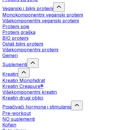
Veganski i biljni proteini
Monokomponentni veganski proteini
Višekomponentni veganski proteini
Proteini soje
Proteini graška
BIO proteini
Ostali biljni proteini
Višekomponentni proteini
Gejneri
Suplementi
Kreatin
Kreatin Monohidrat
Kreatin Creapure®
Višekomponentni kreatin
Kreatin drugi oblici
Pojačivači hormona i stimulansi
Pre-workout
NO suplementi
Kofein