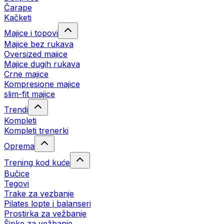
Čarape
Kačketi
Majice i topovi
Majice bez rukava
Oversized majice
Majice dugih rukava
Crne majice
Kompresione majice
slim-fit majice
Trendi
Kompleti
Kompleti trenerki
Oprema
Trening kod kuće
Bučice
Tegovi
Trake za vezbanje
Pilates lopte i balanseri
Prostirka za vežbanje
Šipke za vežbanje