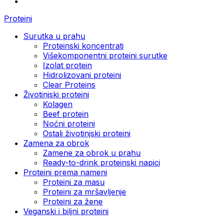
Proteini
Surutka u prahu
Proteinski koncentrati
Višekomponentni proteini surutke
Izolat protein
Hidrolizovani proteini
Clear Proteins
Životinjski proteini
Kolagen
Beef protein
Noćni proteini
Ostali životinjski proteini
Zamena za obrok
Zamene za obrok u prahu
Ready-to-drink proteinski napici
Proteini prema nameni
Proteini za masu
Proteini za mršavljenje
Proteini za žene
Veganski i biljni proteini