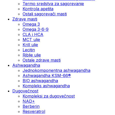
Termo sredstva za sagorevanje
Kontrola apetita
Ostali sagorevači masti
Zdrave masti
Omega 3
Omega 3-6-9
CLA i HCA
MCT ulje
Krill ulje
Lecitin
Riblje ulje
Ostale zdrave masti
Ashwagandha
Jednokomponentna ashwagandha
Ashwagandha KSM-66®
BIO ashwagandha
Kompleks ashwagandha
Dugovečnost
Kompleksi za dugovečnost
NAD+
Berberin
Resveratrol