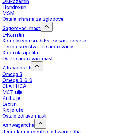
Glukozamin
Hondroitin
MSM
Ostala ishrana za zglobove
Sagorevači masti
L-Karnitin
Kompleksna sredstva za sagorevanje
Termo sredstva za sagorevanje
Kontrola apetita
Ostali sagorevači masti
Zdrave masti
Omega 3
Omega 3-6-9
CLA i HCA
MCT ulje
Krill ulje
Lecitin
Riblje ulje
Ostale zdrave masti
Ashwagandha
Jednokomponentna ashwagandha