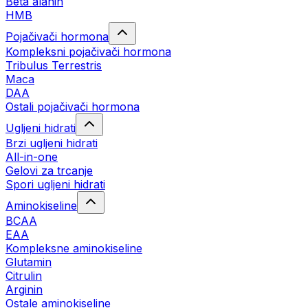
Beta alanin
HMB
Pojačivači hormona
Kompleksni pojačivači hormona
Tribulus Terrestris
Maca
DAA
Ostali pojačivači hormona
Ugljeni hidrati
Brzi ugljeni hidrati
All-in-one
Gelovi za trcanje
Spori ugljeni hidrati
Aminokiseline
BCAA
ЕАА
Kompleksne aminokiseline
Glutamin
Citrulin
Arginin
Ostale aminokiseline