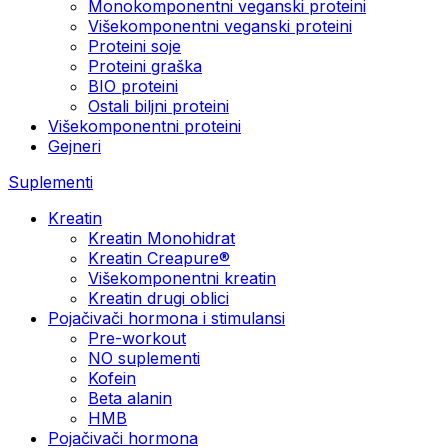
Monokomponentni veganski proteini
Višekomponentni veganski proteini
Proteini soje
Proteini graška
BIO proteini
Ostali biljni proteini
Višekomponentni proteini
Gejneri
Suplementi
Kreatin
Kreatin Monohidrat
Kreatin Creapure®
Višekomponentni kreatin
Kreatin drugi oblici
Pojačivači hormona i stimulansi
Pre-workout
NO suplementi
Kofein
Beta alanin
HMB
Pojačivači hormona