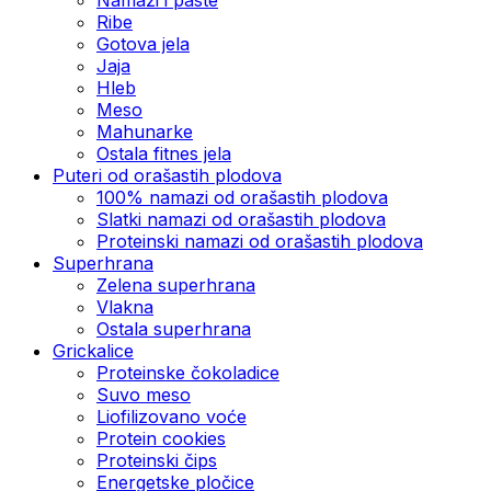
Ribe
Gotova jela
Јаја
Hleb
Meso
Mahunarke
Ostala fitnes jela
Puteri od orašastih plodova
100% namazi od orašastih plodova
Slatki namazi od orašastih plodova
Proteinski namazi od orašastih plodova
Superhrana
Zelena superhrana
Vlakna
Ostala superhrana
Grickalice
Proteinske čokoladice
Suvo meso
Liofilizovano voće
Protein cookies
Proteinski čips
Energetske pločice