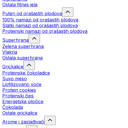
Ostala fitnes jela
Puteri od orašastih plodova
100% namazi od orašastih plodova
Slatki namazi od orašastih plodova
Proteinski namazi od orašastih plodova
Superhrana
Zelena superhrana
Vlakna
Ostala superhrana
Grickalice
Proteinske čokoladice
Suvo meso
Liofilizovano voće
Protein cookies
Proteinski čips
Energetske pločice
Čokolada
Ostale grickalice
Arome i zaslađivači