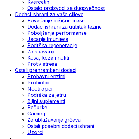
Kvercetin
Ostalo proizvodi za dugovečnost
Dodaci ishrani za vaše ciljeve
Povećanje mišićne mase
Dodaci ishrani za gubitak težine
Poboljšanje performanse
Jacanje imuniteta
Podrška regeneracije
Za spavanje
Kosa, koža i nokti
Protiv stresa
Ostali prehrambeni dodaci
Probavni enzimi
Probiotici
Nootropici
Podrška za jetru
Biljni suplementi
Pečurke
Gaming
Za ublažavanje grčeva
Ostali posebni dodaci ishrani
Uzorci