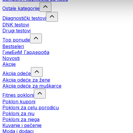
Ostale kategorije
Dijagnostički testovi
DNK testovi
Drugi testovi
Top ponude
Bestseleri
ГимБиМ Гардeробa
Novosti
Akcije
Akcija odeće
Akcija odeće za žene
Akcija odeće za muškarce
Fitnes pokloni
Poklon kuponi
Pokloni za celu porodicu
Pokloni za nju
Pokloni za njega
Kuvanje i pečenje
Moda i dodaci