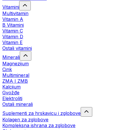
Vitamini
Multivitamin
Vitamin A
B Vitamini
Vitamin C
Vitamin D
Vitamin E
Ostali vitamini
Minerali
Magnezijum
Cink
Multimineral
ZMA I ZMB
Kalcijum
Gvožđe
Elektroliti
Ostali minerali
Suplementi za hrskavicu i zglobove
Kolagen za zglobove
Kompleksna ishrana za zglobove