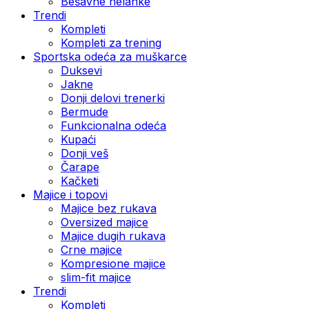
Bešavne helanke
Trendi
Kompleti
Kompleti za trening
Sportska odeća za muškarce
Duksevi
Jakne
Donji delovi trenerki
Bermude
Funkcionalna odeća
Kupaći
Donji veš
Čarape
Kačketi
Majice i topovi
Majice bez rukava
Oversized majice
Majice dugih rukava
Crne majice
Kompresione majice
slim-fit majice
Trendi
Kompleti