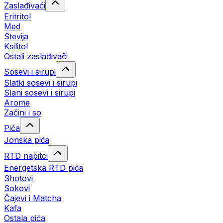
Zaslađivači
Eritritol
Med
Stevija
Ksilitol
Ostali zaslađivači
Sosevi i sirupi
Slatki sosevi i sirupi
Slani sosevi i sirupi
Arome
Začini i so
Pića
Jonska pića
RTD napitci
Energetska RTD pića
Shotovi
Sokovi
Čajevi i Matcha
Kafa
Ostala pića