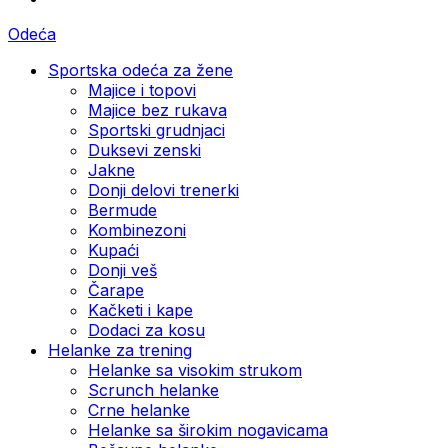
Odeća
Sportska odeća za žene
Majice i topovi
Majice bez rukava
Sportski grudnjaci
Duksevi zenski
Jakne
Donji delovi trenerki
Bermude
Kombinezoni
Kupaći
Donji veš
Čarape
Kačketi i kape
Dodaci za kosu
Helanke za trening
Helanke sa visokim strukom
Scrunch helanke
Crne helanke
Helanke sa širokim nogavicama