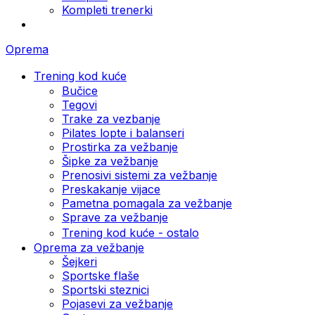
Kompleti trenerki
Oprema
Trening kod kuće
Bučice
Tegovi
Trake za vezbanje
Pilates lopte i balanseri
Prostirka za vežbanje
Šipke za vežbanje
Prenosivi sistemi za vežbanje
Preskakanje vijace
Pametna pomagala za vežbanje
Sprave za vežbanje
Trening kod kuće - ostalo
Oprema za vežbanje
Šejkeri
Sportske flaše
Sportski steznici
Pojasevi za vežbanje