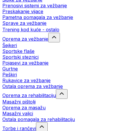
Prenosivi sistemi za vežbanje
Preskakanje vijace
Pametna pomagala za vežbanje
Sprave za vežbanje
Trening kod kuće - ostalo
Oprema za vežbanje
Šejkeri
Sportske flaše
Sportski steznici
Pojasevi za vežbanje
Gurtne
Peškiri
Rukavice za vežbanje
Ostala oprema za vežbanje
Oprema za rehabilitaciju
Masažni pištolji
Oprema za masažu
Masažni valjci
Ostala pomagala za rehabilitaciju
Torbe i rančevi