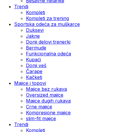
Bešavne helanke
Trendi
Kompleti
Kompleti za trening
Sportska odeća za muškarce
Duksevi
Jakne
Donji delovi trenerki
Bermude
Funkcionalna odeća
Kupaći
Donji veš
Čarape
Kačketi
Majice i topovi
Majice bez rukava
Oversized majice
Majice dugih rukava
Crne majice
Kompresione majice
slim-fit majice
Trendi
Kompleti