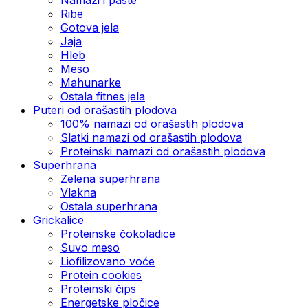
Ribe
Gotova jela
Јаја
Hleb
Meso
Mahunarke
Ostala fitnes jela
Puteri od orašastih plodova
100% namazi od orašastih plodova
Slatki namazi od orašastih plodova
Proteinski namazi od orašastih plodova
Superhrana
Zelena superhrana
Vlakna
Ostala superhrana
Grickalice
Proteinske čokoladice
Suvo meso
Liofilizovano voće
Protein cookies
Proteinski čips
Energetske pločice