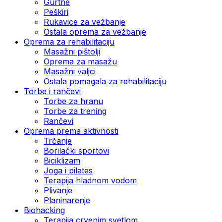
Gurtne
Peškiri
Rukavice za vežbanje
Ostala oprema za vežbanje
Oprema za rehabilitaciju
Masažni pištolji
Oprema za masažu
Masažni valjci
Ostala pomagala za rehabilitaciju
Torbe i rančevi
Torbe za hranu
Torbe za trening
Rančevi
Oprema prema aktivnosti
Trčanje
Borilački sportovi
Biciklizam
Joga i pilates
Terapija hladnom vodom
Plivanje
Planinarenje
Biohacking
Terapija crvenim svetlom