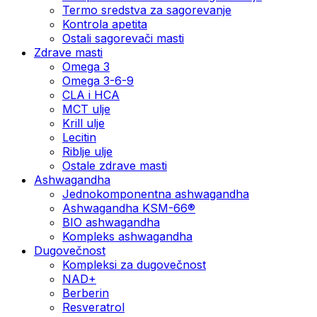
Termo sredstva za sagorevanje
Kontrola apetita
Ostali sagorevači masti
Zdrave masti
Omega 3
Omega 3-6-9
CLA i HCA
MCT ulje
Krill ulje
Lecitin
Riblje ulje
Ostale zdrave masti
Ashwagandha
Jednokomponentna ashwagandha
Ashwagandha KSM-66®
BIO ashwagandha
Kompleks ashwagandha
Dugovečnost
Kompleksi za dugovečnost
NAD+
Berberin
Resveratrol