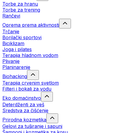
Torbe za hranu
Torbe za trening
Rančevi
Oprema prema aktivnosti
Trčanje
Borilački sportovi
Biciklizam
Joga i pilates
Terapija hladnom vodom
Plivanje
Planinarenje
Biohacking
Terapija crvenim svetlom
Filteri i bokali za vodu
Eko domaćinstvo
Deterdženti za veš
Sredstva za čišćenje
Prirodna kozmetika
Gelovi za tuširanje i sapuni
Šamponi i kozmetika za kosu