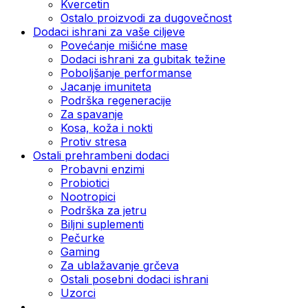
Kvercetin
Ostalo proizvodi za dugovečnost
Dodaci ishrani za vaše ciljeve
Povećanje mišićne mase
Dodaci ishrani za gubitak težine
Poboljšanje performanse
Jacanje imuniteta
Podrška regeneracije
Za spavanje
Kosa, koža i nokti
Protiv stresa
Ostali prehrambeni dodaci
Probavni enzimi
Probiotici
Nootropici
Podrška za jetru
Biljni suplementi
Pečurke
Gaming
Za ublažavanje grčeva
Ostali posebni dodaci ishrani
Uzorci