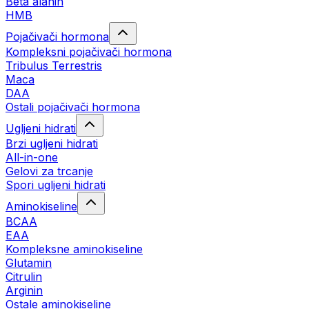
Beta alanin
HMB
Pojačivači hormona
Kompleksni pojačivači hormona
Tribulus Terrestris
Maca
DAA
Ostali pojačivači hormona
Ugljeni hidrati
Brzi ugljeni hidrati
All-in-one
Gelovi za trcanje
Spori ugljeni hidrati
Aminokiseline
BCAA
ЕАА
Kompleksne aminokiseline
Glutamin
Citrulin
Arginin
Ostale aminokiseline