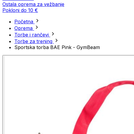
Ostala oprema za vežbanje
Pokloni do 10 €
Početna
Oprema
Torbe i rančevi
Torbe za trening
Sportska torba BAE Pink - GymBeam