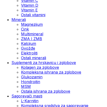
Vitamin C
Vitamin D
Vitamin E
Ostali vitamini
Minerali
Magnezijum
Cink
Multimineral
ZMA I ZMB
Kalcijum
Gvožđe
Elektroliti
Ostali minerali
Suplementi za hrskavicu i zglobove
Kolagen za zglobove
Kompleksna ishrana za zglobove
Glukozamin
Hondroitin
MSM
Ostala ishrana za zglobove
Sagorevači masti
L-Karnitin
Kompleksna sredstva za sagorevanje