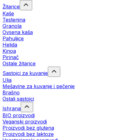
Žitarice
Kaše
Testenina
Granola
Ovsena kaša
Pahuljice
Heljda
Kinoa
Pirinač
Ostale žitarice
Sastojci za kuvanje
Ulja
Mešavine za kuvanje i pečenje
Brašno
Ostali sastojci
Ishrana
BIO proizvodi
Veganski proizvodi
Proizvodi bez glutena
Proizvodi bez laktoze