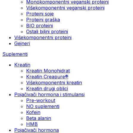
Monokomponentni veganski proteini
Višekomponentni veganski proteini
Proteini soje
Proteini graška
BIO proteini
Ostali biljni proteini
Višekomponentni proteini
Gejneri
Suplementi
Kreatin
Kreatin Monohidrat
Kreatin Creapure®
Višekomponentni kreatin
Kreatin drugi oblici
Pojačivači hormona i stimulansi
Pre-workout
NO suplementi
Kofein
Beta alanin
HMB
Pojačivači hormona