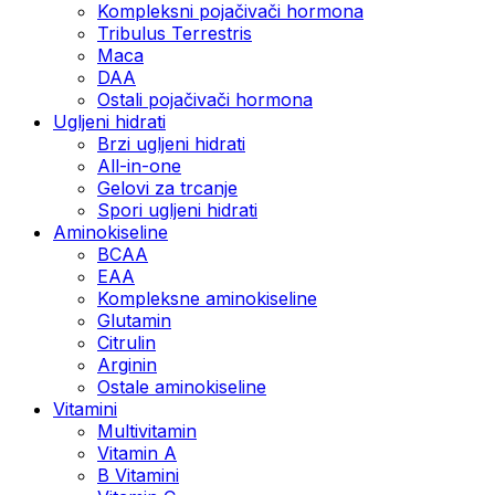
Kompleksni pojačivači hormona
Tribulus Terrestris
Maca
DAA
Ostali pojačivači hormona
Ugljeni hidrati
Brzi ugljeni hidrati
All-in-one
Gelovi za trcanje
Spori ugljeni hidrati
Aminokiseline
BCAA
ЕАА
Kompleksne aminokiseline
Glutamin
Citrulin
Arginin
Ostale aminokiseline
Vitamini
Multivitamin
Vitamin A
B Vitamini