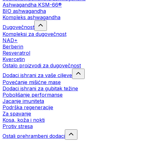
Ashwagandha KSM-66®
BIO ashwagandha
Kompleks ashwagandha
Dugovečnost
Kompleksi za dugovečnost
NAD+
Berberin
Resveratrol
Kvercetin
Ostalo proizvodi za dugovečnost
Dodaci ishrani za vaše ciljeve
Povećanje mišićne mase
Dodaci ishrani za gubitak težine
Poboljšanje performanse
Jacanje imuniteta
Podrška regeneracije
Za spavanje
Kosa, koža i nokti
Protiv stresa
Ostali prehrambeni dodaci