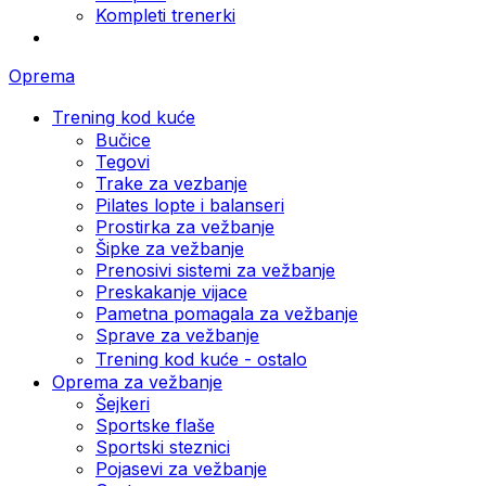
Kompleti trenerki
Oprema
Trening kod kuće
Bučice
Tegovi
Trake za vezbanje
Pilates lopte i balanseri
Prostirka za vežbanje
Šipke za vežbanje
Prenosivi sistemi za vežbanje
Preskakanje vijace
Pametna pomagala za vežbanje
Sprave za vežbanje
Trening kod kuće - ostalo
Oprema za vežbanje
Šejkeri
Sportske flaše
Sportski steznici
Pojasevi za vežbanje