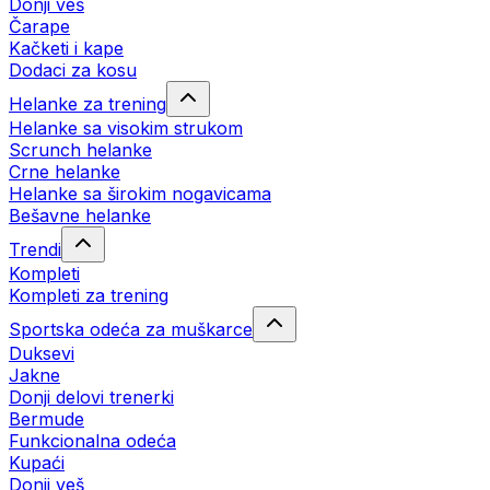
Donji veš
Čarape
Kačketi i kape
Dodaci za kosu
Helanke za trening
Helanke sa visokim strukom
Scrunch helanke
Crne helanke
Helanke sa širokim nogavicama
Bešavne helanke
Trendi
Kompleti
Kompleti za trening
Sportska odeća za muškarce
Duksevi
Jakne
Donji delovi trenerki
Bermude
Funkcionalna odeća
Kupaći
Donji veš