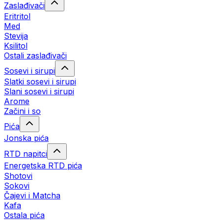
Zaslađivači
Eritritol
Med
Stevija
Ksilitol
Ostali zaslađivači
Sosevi i sirupi
Slatki sosevi i sirupi
Slani sosevi i sirupi
Arome
Začini i so
Pića
Jonska pića
RTD napitci
Energetska RTD pića
Shotovi
Sokovi
Čajevi i Matcha
Kafa
Ostala pića