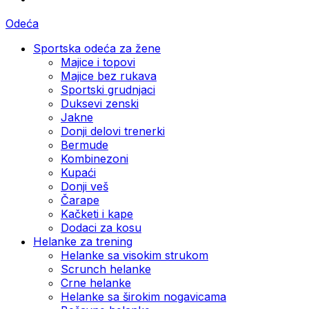
Odeća
Sportska odeća za žene
Majice i topovi
Majice bez rukava
Sportski grudnjaci
Duksevi zenski
Jakne
Donji delovi trenerki
Bermude
Kombinezoni
Kupaći
Donji veš
Čarape
Kačketi i kape
Dodaci za kosu
Helanke za trening
Helanke sa visokim strukom
Scrunch helanke
Crne helanke
Helanke sa širokim nogavicama