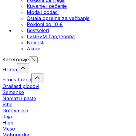
Kuvanje i pečenje
Moda i dodaci
Ostala oprema za vežbanje
Pokloni do 10 €
Bestseleri
ГимБиМ Гардeробa
Novosti
Akcije
Категорије
Hrana
Fitnes hrana
Orašasti plodovi
Semenke
Namazi i paste
Ribe
Gotova jela
Јаја
Hleb
Meso
Mahunarke