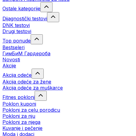
Ostale kategorije
Dijagnostički testovi
DNK testovi
Drugi testovi
Top ponude
Bestseleri
ГимБиМ Гардeробa
Novosti
Akcije
Akcija odeće
Akcija odeće za žene
Akcija odeće za muškarce
Fitnes pokloni
Poklon kuponi
Pokloni za celu porodicu
Pokloni za nju
Pokloni za njega
Kuvanje i pečenje
Moda i dodaci