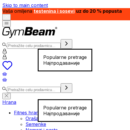
Skip to main content
Vaša omiljena
testenina i sosevi
uz do 20 % popusta
Popularne pretrage
Најпродаваније
Hrana
Popularne pretrage
Fitnes hrana
Најпродаваније
Orašasti plodovi
Semenke
Namazi i paste