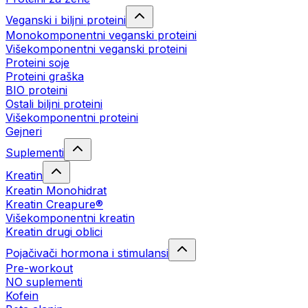
Veganski i biljni proteini
Monokomponentni veganski proteini
Višekomponentni veganski proteini
Proteini soje
Proteini graška
BIO proteini
Ostali biljni proteini
Višekomponentni proteini
Gejneri
Suplementi
Kreatin
Kreatin Monohidrat
Kreatin Creapure®
Višekomponentni kreatin
Kreatin drugi oblici
Pojačivači hormona i stimulansi
Pre-workout
NO suplementi
Kofein