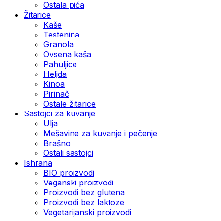
Ostala pića
Žitarice
Kaše
Testenina
Granola
Ovsena kaša
Pahuljice
Heljda
Kinoa
Pirinač
Ostale žitarice
Sastojci za kuvanje
Ulja
Mešavine za kuvanje i pečenje
Brašno
Ostali sastojci
Ishrana
BIO proizvodi
Veganski proizvodi
Proizvodi bez glutena
Proizvodi bez laktoze
Vegetarijanski proizvodi