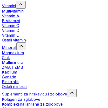
Vitamini
Multivitamin
Vitamin A
B Vitamini
Vitamin C
Vitamin D
Vitamin E
Ostali vitamini
Minerali
Magnezijum
Cink
Multimineral
ZMA I ZMB
Kalcijum
Gvožđe
Elektroliti
Ostali minerali
Suplementi za hrskavicu i zglobove
Kolagen za zglobove
Kompleksna ishrana za zglobove