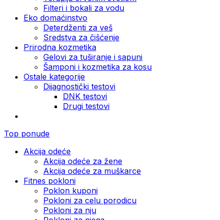
Filteri i bokali za vodu
Eko domaćinstvo
Deterdženti za veš
Sredstva za čišćenje
Prirodna kozmetika
Gelovi za tuširanje i sapuni
Šamponi i kozmetika za kosu
Ostale kategorije
Dijagnostički testovi
DNK testovi
Drugi testovi
Top ponude
Akcija odeće
Akcija odeće za žene
Akcija odeće za muškarce
Fitnes pokloni
Poklon kuponi
Pokloni za celu porodicu
Pokloni za nju
Pokloni za njega