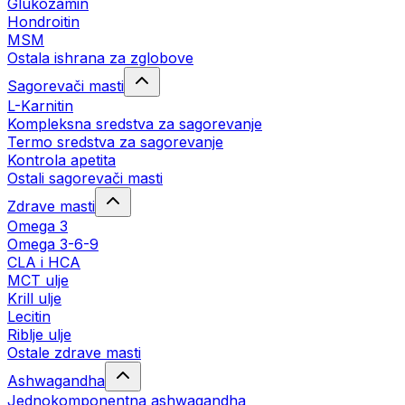
Glukozamin
Hondroitin
MSM
Ostala ishrana za zglobove
Sagorevači masti
L-Karnitin
Kompleksna sredstva za sagorevanje
Termo sredstva za sagorevanje
Kontrola apetita
Ostali sagorevači masti
Zdrave masti
Omega 3
Omega 3-6-9
CLA i HCA
MCT ulje
Krill ulje
Lecitin
Riblje ulje
Ostale zdrave masti
Ashwagandha
Jednokomponentna ashwagandha