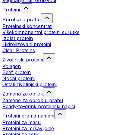
Vegetarijanski proizvodi
Proteini
Surutka u prahu
Proteinski koncentrati
Višekomponentni proteini surutke
Izolat protein
Hidrolizovani proteini
Clear Proteins
Životinjski proteini
Kolagen
Beef protein
Noćni proteini
Ostali životinjski proteini
Zamena za obrok
Zamene za obrok u prahu
Ready-to-drink proteinski napici
Proteini prema nameni
Proteini za masu
Proteini za mršavljenje
Proteini za žene