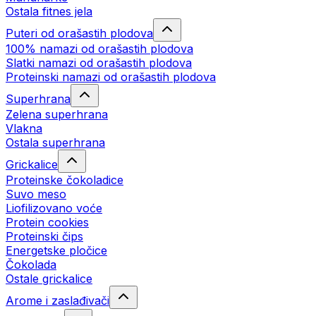
Ostala fitnes jela
Puteri od orašastih plodova
100% namazi od orašastih plodova
Slatki namazi od orašastih plodova
Proteinski namazi od orašastih plodova
Superhrana
Zelena superhrana
Vlakna
Ostala superhrana
Grickalice
Proteinske čokoladice
Suvo meso
Liofilizovano voće
Protein cookies
Proteinski čips
Energetske pločice
Čokolada
Ostale grickalice
Arome i zaslađivači