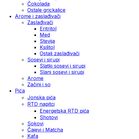
Čokolada
Ostale grickalice
Arome i zaslađivači
Zaslađivači
Eritritol
Med
Stevija
Ksilitol
Ostali zaslađivači
Sosevi i sirupi
Slatki sosevi i sirupi
Slani sosevi i sirupi
Arome
Začini i so
Pića
Jonska pića
RTD napitci
Energetska RTD pića
Shotovi
Sokovi
Čajevi i Matcha
Kafa