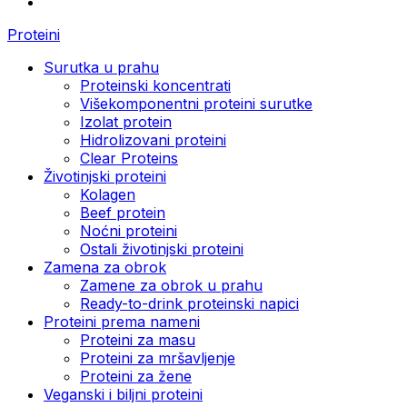
Proteini
Surutka u prahu
Proteinski koncentrati
Višekomponentni proteini surutke
Izolat protein
Hidrolizovani proteini
Clear Proteins
Životinjski proteini
Kolagen
Beef protein
Noćni proteini
Ostali životinjski proteini
Zamena za obrok
Zamene za obrok u prahu
Ready-to-drink proteinski napici
Proteini prema nameni
Proteini za masu
Proteini za mršavljenje
Proteini za žene
Veganski i biljni proteini