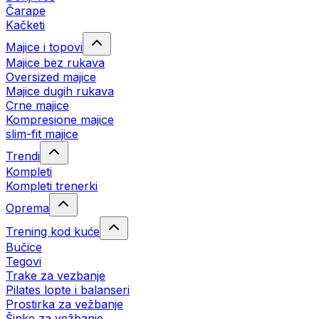
Čarape
Kačketi
Majice i topovi
Majice bez rukava
Oversized majice
Majice dugih rukava
Crne majice
Kompresione majice
slim-fit majice
Trendi
Kompleti
Kompleti trenerki
Oprema
Trening kod kuće
Bučice
Tegovi
Trake za vezbanje
Pilates lopte i balanseri
Prostirka za vežbanje
Šipke za vežbanje