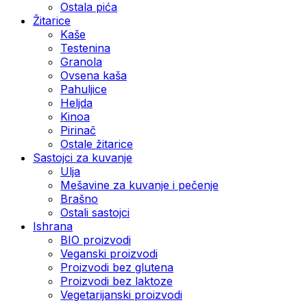
Ostala pića
Žitarice
Kaše
Testenina
Granola
Ovsena kaša
Pahuljice
Heljda
Kinoa
Pirinač
Ostale žitarice
Sastojci za kuvanje
Ulja
Mešavine za kuvanje i pečenje
Brašno
Ostali sastojci
Ishrana
BIO proizvodi
Veganski proizvodi
Proizvodi bez glutena
Proizvodi bez laktoze
Vegetarijanski proizvodi