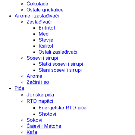
Čokolada
Ostale grickalice
Arome i zaslađivači
Zaslađivači
Eritritol
Med
Stevija
Ksilitol
Ostali zaslađivači
Sosevi i sirupi
Slatki sosevi i sirupi
Slani sosevi i sirupi
Arome
Začini i so
Pića
Jonska pića
RTD napitci
Energetska RTD pića
Shotovi
Sokovi
Čajevi i Matcha
Kafa