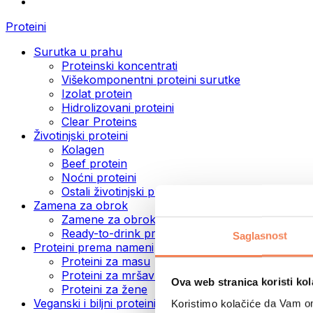
Proteini
Surutka u prahu
Proteinski koncentrati
Višekomponentni proteini surutke
Izolat protein
Hidrolizovani proteini
Clear Proteins
Životinjski proteini
Kolagen
Beef protein
Noćni proteini
Ostali životinjski proteini
Zamena za obrok
Zamene za obrok u prahu
Ready-to-drink proteinski napici
Saglasnost
Proteini prema nameni
Proteini za masu
Proteini za mršavljenje
Ova web stranica koristi kol
Proteini za žene
Veganski i biljni proteini
Koristimo kolačiće da Vam om