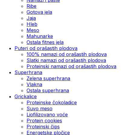
Ribe
Gotova jela
Јаја
Hleb
Meso
Mahunarke
Ostala fitnes jela
Puteri od orašastih plodova
100% namazi od orašastih plodova
Slatki namazi od orašastih plodova
Proteinski namazi od orašastih plodova
Superhrana
Zelena superhrana
Vlakna
Ostala superhrana
Grickalice
Proteinske čokoladice
Suvo meso
Liofilizovano voće
Protein cookies
Proteinski čips
Energetske pločice