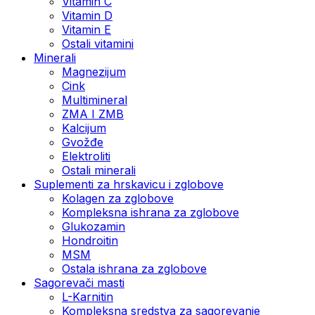
Vitamin C
Vitamin D
Vitamin E
Ostali vitamini
Minerali
Magnezijum
Cink
Multimineral
ZMA I ZMB
Kalcijum
Gvožđe
Elektroliti
Ostali minerali
Suplementi za hrskavicu i zglobove
Kolagen za zglobove
Kompleksna ishrana za zglobove
Glukozamin
Hondroitin
MSM
Ostala ishrana za zglobove
Sagorevači masti
L-Karnitin
Kompleksna sredstva za sagorevanje