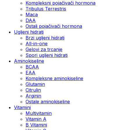
Kompleksni pojačivači hormona
Tribulus Terrestris
Maca
DAA
Ostali pojačivači hormona
Ugljeni hidrati
Brzi ugljeni hidrati
All-in-one
Gelovi za trcanje
Spori ugljeni hidrati
Aminokiseline
BCAA
ЕАА
Kompleksne aminokiseline
Glutamin
Citrulin
Arginin
Ostale aminokiseline
Vitamini
Multivitamin
Vitamin A
B Vitamini