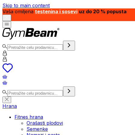
Skip to main content
Vaša omiljena
testenina i sosevi
uz do 20 % popusta
Hrana
Fitnes hrana
Orašasti plodovi
Semenke
Namazi i paste