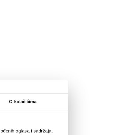
O kolačićima
ođenih oglasa i sadržaja,