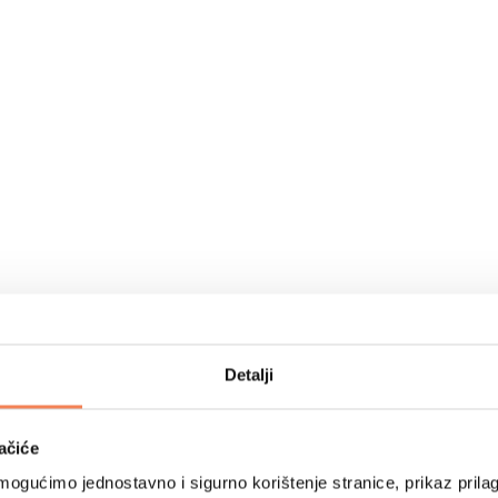
Detalji
ačiće
ogućimo jednostavno i sigurno korištenje stranice, prikaz prilag