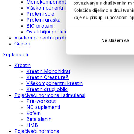
Monokomponentni veganski proteini
povezivanje s društvenim mre
Višekomponentni veganski proteini
Kolačiće dijelimo s društven
Proteini soje
koje su prikupili uporabom n
Proteini graška
BIO proteini
Ostali biljni proteini
Višekomponentni proteini
Ne slažem se
Gejneri
Suplementi
Kreatin
Kreatin Monohidrat
Kreatin Creapure®
Višekomponentni kreatin
Kreatin drugi oblici
Pojačivači hormona i stimulansi
Pre-workout
NO suplementi
Kofein
Beta alanin
HMB
Pojačivači hormona