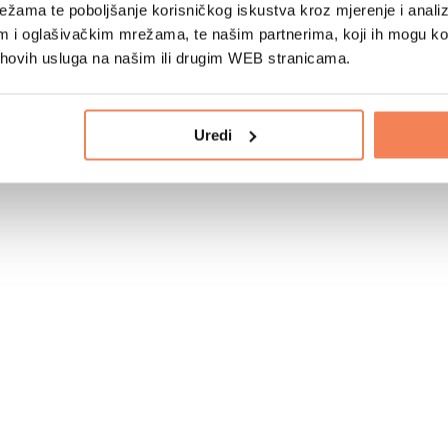
žama te poboljšanje korisničkog iskustva kroz mjerenje i analiz
im i oglašivačkim mrežama, te našim partnerima, koji ih mogu k
jihovih usluga na našim ili drugim WEB stranicama.
Uredi