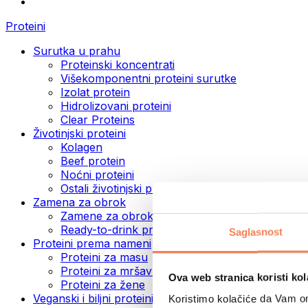
Proteini
Surutka u prahu
Proteinski koncentrati
Višekomponentni proteini surutke
Izolat protein
Hidrolizovani proteini
Clear Proteins
Životinjski proteini
Kolagen
Beef protein
Noćni proteini
Ostali životinjski proteini
Zamena za obrok
Zamene za obrok u prahu
Ready-to-drink proteinski napici
Saglasnost
Proteini prema nameni
Proteini za masu
Proteini za mršavljenje
Ova web stranica koristi kol
Proteini za žene
Veganski i biljni proteini
Koristimo kolačiće da Vam om