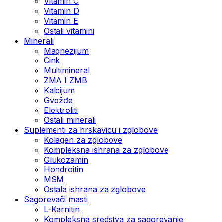
Vitamin C
Vitamin D
Vitamin E
Ostali vitamini
Minerali
Magnezijum
Cink
Multimineral
ZMA I ZMB
Kalcijum
Gvožđe
Elektroliti
Ostali minerali
Suplementi za hrskavicu i zglobove
Kolagen za zglobove
Kompleksna ishrana za zglobove
Glukozamin
Hondroitin
MSM
Ostala ishrana za zglobove
Sagorevači masti
L-Karnitin
Kompleksna sredstva za sagorevanje