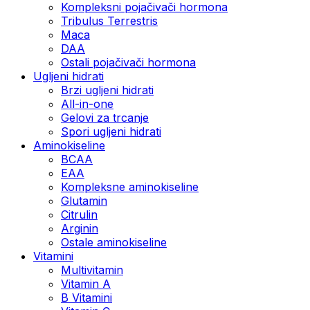
Kompleksni pojačivači hormona
Tribulus Terrestris
Maca
DAA
Ostali pojačivači hormona
Ugljeni hidrati
Brzi ugljeni hidrati
All-in-one
Gelovi za trcanje
Spori ugljeni hidrati
Aminokiseline
BCAA
ЕАА
Kompleksne aminokiseline
Glutamin
Citrulin
Arginin
Ostale aminokiseline
Vitamini
Multivitamin
Vitamin A
B Vitamini