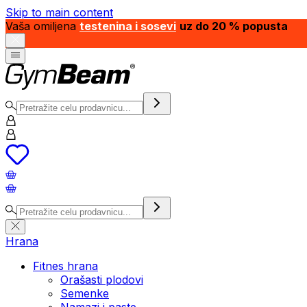
Skip to main content
Vaša omiljena
testenina i sosevi
uz do 20 % popusta
Hrana
Fitnes hrana
Orašasti plodovi
Semenke
Namazi i paste