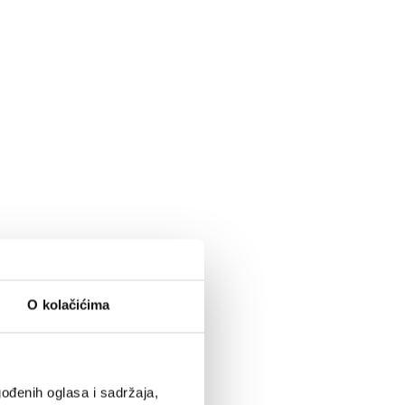
O kolačićima
ođenih oglasa i sadržaja,