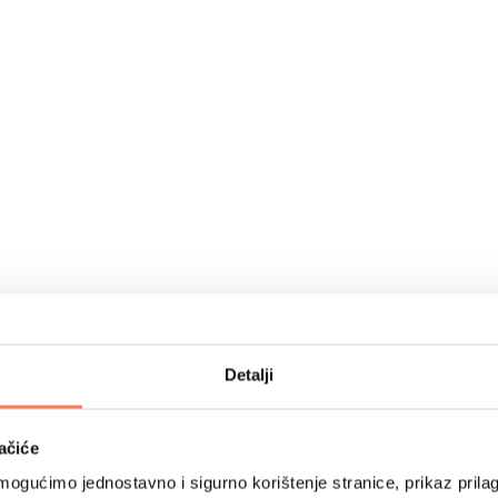
Detalji
ačiće
ogućimo jednostavno i sigurno korištenje stranice, prikaz prilag