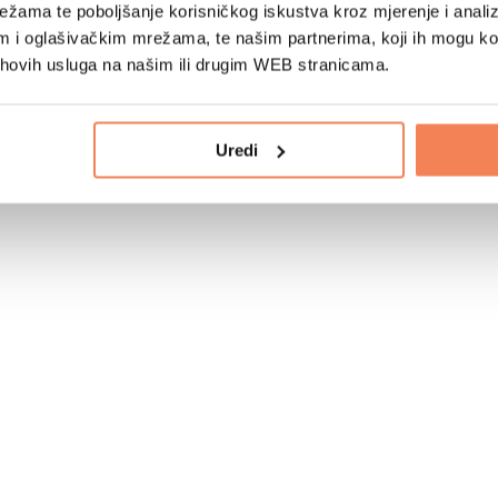
žama te poboljšanje korisničkog iskustva kroz mjerenje i analiz
im i oglašivačkim mrežama, te našim partnerima, koji ih mogu k
jihovih usluga na našim ili drugim WEB stranicama.
Uredi