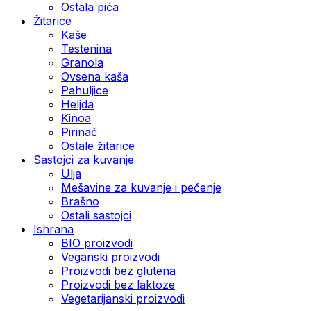
Ostala pića
Žitarice
Kaše
Testenina
Granola
Ovsena kaša
Pahuljice
Heljda
Kinoa
Pirinač
Ostale žitarice
Sastojci za kuvanje
Ulja
Mešavine za kuvanje i pečenje
Brašno
Ostali sastojci
Ishrana
BIO proizvodi
Veganski proizvodi
Proizvodi bez glutena
Proizvodi bez laktoze
Vegetarijanski proizvodi