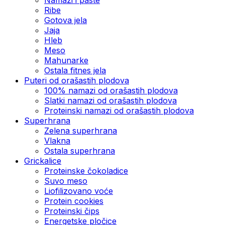
Ribe
Gotova jela
Јаја
Hleb
Meso
Mahunarke
Ostala fitnes jela
Puteri od orašastih plodova
100% namazi od orašastih plodova
Slatki namazi od orašastih plodova
Proteinski namazi od orašastih plodova
Superhrana
Zelena superhrana
Vlakna
Ostala superhrana
Grickalice
Proteinske čokoladice
Suvo meso
Liofilizovano voće
Protein cookies
Proteinski čips
Energetske pločice