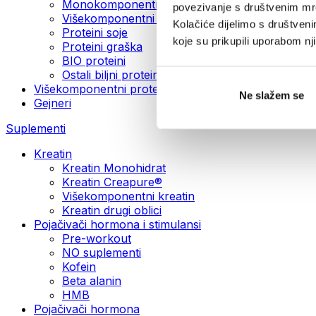
Monokomponentni veganski proteini
povezivanje s društvenim mre
Višekomponentni veganski proteini
Kolačiće dijelimo s društven
Proteini soje
koje su prikupili uporabom n
Proteini graška
BIO proteini
Ostali biljni proteini
Višekomponentni proteini
Ne slažem se
Gejneri
Suplementi
Kreatin
Kreatin Monohidrat
Kreatin Creapure®
Višekomponentni kreatin
Kreatin drugi oblici
Pojačivači hormona i stimulansi
Pre-workout
NO suplementi
Kofein
Beta alanin
HMB
Pojačivači hormona