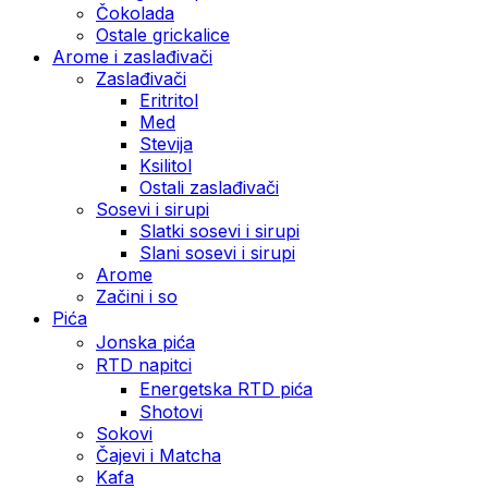
Čokolada
Ostale grickalice
Arome i zaslađivači
Zaslađivači
Eritritol
Med
Stevija
Ksilitol
Ostali zaslađivači
Sosevi i sirupi
Slatki sosevi i sirupi
Slani sosevi i sirupi
Arome
Začini i so
Pića
Jonska pića
RTD napitci
Energetska RTD pića
Shotovi
Sokovi
Čajevi i Matcha
Kafa