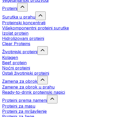
Vegetarijanski proizvodi
Proteini
Surutka u prahu
Proteinski koncentrati
Višekomponentni proteini surutke
Izolat protein
Hidrolizovani proteini
Clear Proteins
Životinjski proteini
Kolagen
Beef protein
Noćni proteini
Ostali životinjski proteini
Zamena za obrok
Zamene za obrok u prahu
Ready-to-drink proteinski napici
Proteini prema nameni
Proteini za masu
Proteini za mršavljenje
Proteini za žene