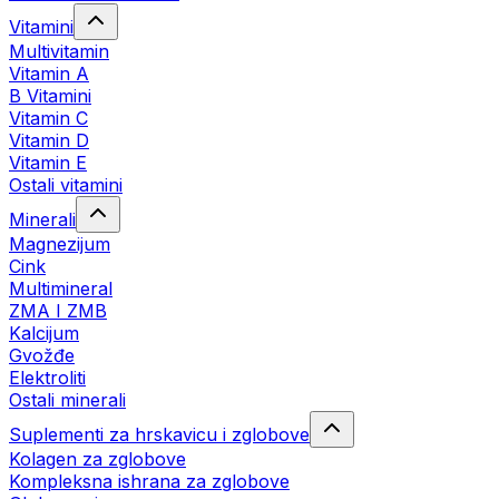
Vitamini
Multivitamin
Vitamin A
B Vitamini
Vitamin C
Vitamin D
Vitamin E
Ostali vitamini
Minerali
Magnezijum
Cink
Multimineral
ZMA I ZMB
Kalcijum
Gvožđe
Elektroliti
Ostali minerali
Suplementi za hrskavicu i zglobove
Kolagen za zglobove
Kompleksna ishrana za zglobove