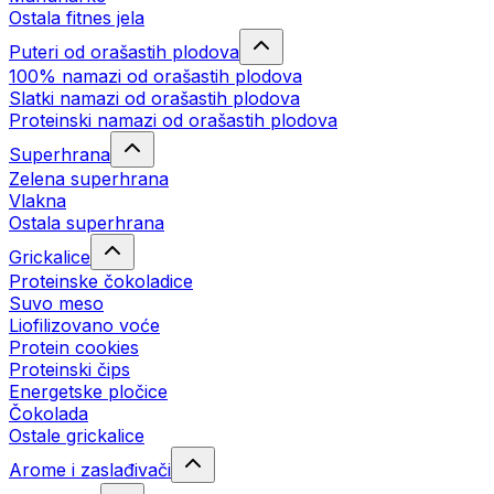
Ostala fitnes jela
Puteri od orašastih plodova
100% namazi od orašastih plodova
Slatki namazi od orašastih plodova
Proteinski namazi od orašastih plodova
Superhrana
Zelena superhrana
Vlakna
Ostala superhrana
Grickalice
Proteinske čokoladice
Suvo meso
Liofilizovano voće
Protein cookies
Proteinski čips
Energetske pločice
Čokolada
Ostale grickalice
Arome i zaslađivači