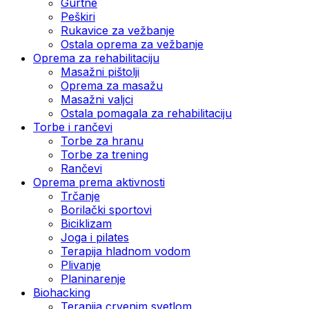
Gurtne
Peškiri
Rukavice za vežbanje
Ostala oprema za vežbanje
Oprema za rehabilitaciju
Masažni pištolji
Oprema za masažu
Masažni valjci
Ostala pomagala za rehabilitaciju
Torbe i rančevi
Torbe za hranu
Torbe za trening
Rančevi
Oprema prema aktivnosti
Trčanje
Borilački sportovi
Biciklizam
Joga i pilates
Terapija hladnom vodom
Plivanje
Planinarenje
Biohacking
Terapija crvenim svetlom