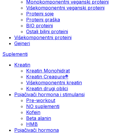
Monokomponentni veganski proteini
Višekomponentni veganski proteini
Proteini soje
Proteini graška
BIO proteini
Ostali biljni proteini
Višekomponentni proteini
Gejneri
Suplementi
Kreatin
Kreatin Monohidrat
Kreatin Creapure®
Višekomponentni kreatin
Kreatin drugi oblici
Pojačivači hormona i stimulansi
Pre-workout
NO suplementi
Kofein
Beta alanin
HMB
Pojačivači hormona