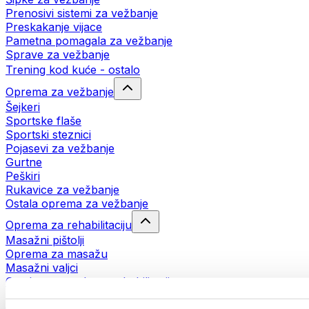
Prenosivi sistemi za vežbanje
Preskakanje vijace
Pametna pomagala za vežbanje
Sprave za vežbanje
Trening kod kuće - ostalo
Oprema za vežbanje
Šejkeri
Sportske flaše
Sportski steznici
Pojasevi za vežbanje
Gurtne
Peškiri
Rukavice za vežbanje
Ostala oprema za vežbanje
Oprema za rehabilitaciju
Masažni pištolji
Oprema za masažu
Masažni valjci
Ostala pomagala za rehabilitaciju
Torbe i rančevi