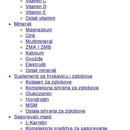
Vitamin C
Vitamin D
Vitamin E
Ostali vitamini
Minerali
Magnezijum
Cink
Multimineral
ZMA I ZMB
Kalcijum
Gvožđe
Elektroliti
Ostali minerali
Suplementi za hrskavicu i zglobove
Kolagen za zglobove
Kompleksna ishrana za zglobove
Glukozamin
Hondroitin
MSM
Ostala ishrana za zglobove
Sagorevači masti
L-Karnitin
Kompleksna sredstva za sagorevanje