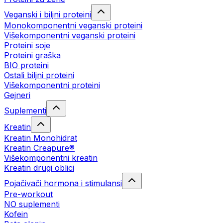
Veganski i biljni proteini
Monokomponentni veganski proteini
Višekomponentni veganski proteini
Proteini soje
Proteini graška
BIO proteini
Ostali biljni proteini
Višekomponentni proteini
Gejneri
Suplementi
Kreatin
Kreatin Monohidrat
Kreatin Creapure®
Višekomponentni kreatin
Kreatin drugi oblici
Pojačivači hormona i stimulansi
Pre-workout
NO suplementi
Kofein