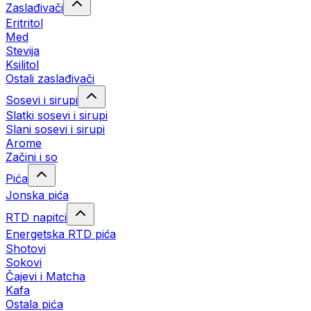
Zaslađivači
Eritritol
Med
Stevija
Ksilitol
Ostali zaslađivači
Sosevi i sirupi
Slatki sosevi i sirupi
Slani sosevi i sirupi
Arome
Začini i so
Pića
Jonska pića
RTD napitci
Energetska RTD pića
Shotovi
Sokovi
Čajevi i Matcha
Kafa
Ostala pića