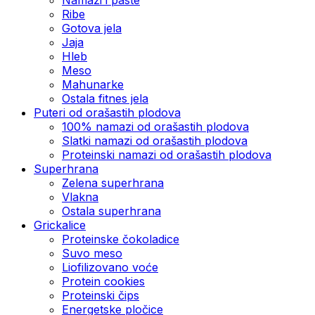
Ribe
Gotova jela
Јаја
Hleb
Meso
Mahunarke
Ostala fitnes jela
Puteri od orašastih plodova
100% namazi od orašastih plodova
Slatki namazi od orašastih plodova
Proteinski namazi od orašastih plodova
Superhrana
Zelena superhrana
Vlakna
Ostala superhrana
Grickalice
Proteinske čokoladice
Suvo meso
Liofilizovano voće
Protein cookies
Proteinski čips
Energetske pločice