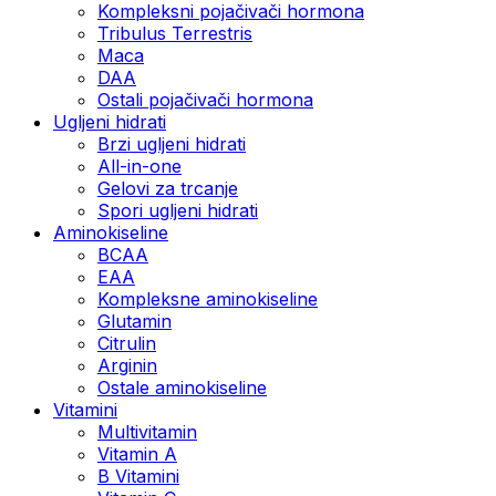
Kompleksni pojačivači hormona
Tribulus Terrestris
Maca
DAA
Ostali pojačivači hormona
Ugljeni hidrati
Brzi ugljeni hidrati
All-in-one
Gelovi za trcanje
Spori ugljeni hidrati
Aminokiseline
BCAA
ЕАА
Kompleksne aminokiseline
Glutamin
Citrulin
Arginin
Ostale aminokiseline
Vitamini
Multivitamin
Vitamin A
B Vitamini