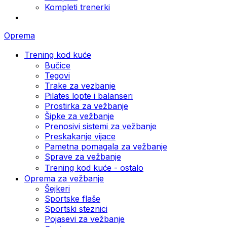
Kompleti trenerki
Oprema
Trening kod kuće
Bučice
Tegovi
Trake za vezbanje
Pilates lopte i balanseri
Prostirka za vežbanje
Šipke za vežbanje
Prenosivi sistemi za vežbanje
Preskakanje vijace
Pametna pomagala za vežbanje
Sprave za vežbanje
Trening kod kuće - ostalo
Oprema za vežbanje
Šejkeri
Sportske flaše
Sportski steznici
Pojasevi za vežbanje