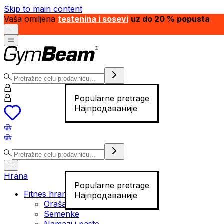
Skip to main content
Vaša omiljena
testenina i sosevi
uz do 20 % popusta
Popularne pretrage
Најпродаваније
Hrana
Popularne pretrage
Fitnes hrana
Најпродаваније
Orašasti plodovi
Semenke
Namazi i paste