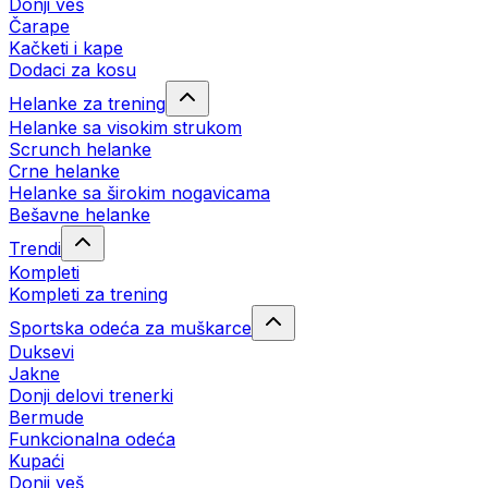
Donji veš
Čarape
Kačketi i kape
Dodaci za kosu
Helanke za trening
Helanke sa visokim strukom
Scrunch helanke
Crne helanke
Helanke sa širokim nogavicama
Bešavne helanke
Trendi
Kompleti
Kompleti za trening
Sportska odeća za muškarce
Duksevi
Jakne
Donji delovi trenerki
Bermude
Funkcionalna odeća
Kupaći
Donji veš