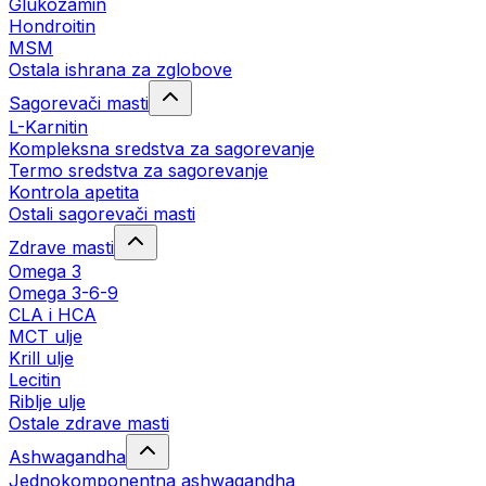
Glukozamin
Hondroitin
MSM
Ostala ishrana za zglobove
Sagorevači masti
L-Karnitin
Kompleksna sredstva za sagorevanje
Termo sredstva za sagorevanje
Kontrola apetita
Ostali sagorevači masti
Zdrave masti
Omega 3
Omega 3-6-9
CLA i HCA
MCT ulje
Krill ulje
Lecitin
Riblje ulje
Ostale zdrave masti
Ashwagandha
Jednokomponentna ashwagandha