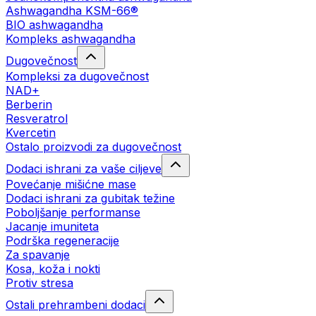
Ashwagandha KSM-66®
BIO ashwagandha
Kompleks ashwagandha
Dugovečnost
Kompleksi za dugovečnost
NAD+
Berberin
Resveratrol
Kvercetin
Ostalo proizvodi za dugovečnost
Dodaci ishrani za vaše ciljeve
Povećanje mišićne mase
Dodaci ishrani za gubitak težine
Poboljšanje performanse
Jacanje imuniteta
Podrška regeneracije
Za spavanje
Kosa, koža i nokti
Protiv stresa
Ostali prehrambeni dodaci