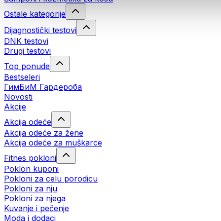
Ostale kategorije
Dijagnostički testovi
DNK testovi
Drugi testovi
Top ponude
Bestseleri
ГимБиМ Гардeробa
Novosti
Akcije
Akcija odeće
Akcija odeće za žene
Akcija odeće za muškarce
Fitnes pokloni
Poklon kuponi
Pokloni za celu porodicu
Pokloni za nju
Pokloni za njega
Kuvanje i pečenje
Moda i dodaci