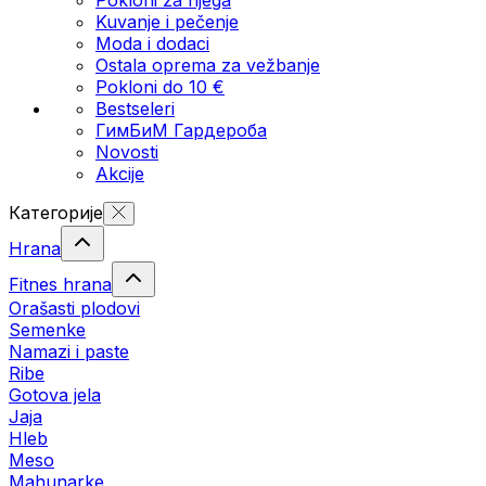
Kuvanje i pečenje
Moda i dodaci
Ostala oprema za vežbanje
Pokloni do 10 €
Bestseleri
ГимБиМ Гардeробa
Novosti
Akcije
Категорије
Hrana
Fitnes hrana
Orašasti plodovi
Semenke
Namazi i paste
Ribe
Gotova jela
Јаја
Hleb
Meso
Mahunarke