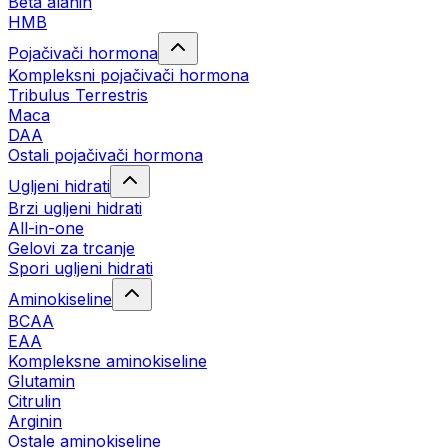
Beta alanin
HMB
Pojačivači hormona
Kompleksni pojačivači hormona
Tribulus Terrestris
Maca
DAA
Ostali pojačivači hormona
Ugljeni hidrati
Brzi ugljeni hidrati
All-in-one
Gelovi za trcanje
Spori ugljeni hidrati
Aminokiseline
BCAA
ЕАА
Kompleksne aminokiseline
Glutamin
Citrulin
Arginin
Ostale aminokiseline