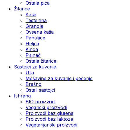
Ostala pića
Žitarice
Kaše
Testenina
Granola
Ovsena kaša
Pahuljice
Heljda
Kinoa
Pirinač
Ostale žitarice
Sastojci za kuvanje
Ulja
Mešavine za kuvanje i pečenje
Brašno
Ostali sastojci
Ishrana
BIO proizvodi
Veganski proizvodi
Proizvodi bez glutena
Proizvodi bez laktoze
Vegetarijanski proizvodi