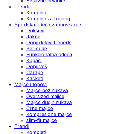
Bešavne helanke
Trendi
Kompleti
Kompleti za trening
Sportska odeća za muškarce
Duksevi
Jakne
Donji delovi trenerki
Bermude
Funkcionalna odeća
Kupaći
Donji veš
Čarape
Kačketi
Majice i topovi
Majice bez rukava
Oversized majice
Majice dugih rukava
Crne majice
Kompresione majice
slim-fit majice
Trendi
Kompleti