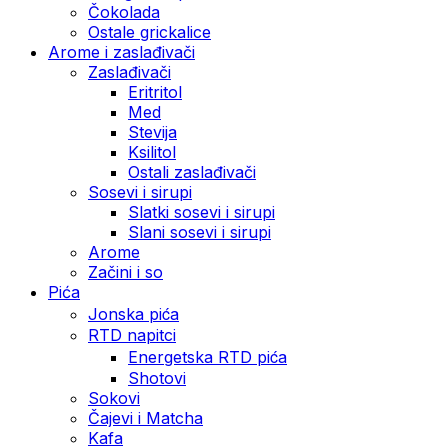
Čokolada
Ostale grickalice
Arome i zaslađivači
Zaslađivači
Eritritol
Med
Stevija
Ksilitol
Ostali zaslađivači
Sosevi i sirupi
Slatki sosevi i sirupi
Slani sosevi i sirupi
Arome
Začini i so
Pića
Jonska pića
RTD napitci
Energetska RTD pića
Shotovi
Sokovi
Čajevi i Matcha
Kafa