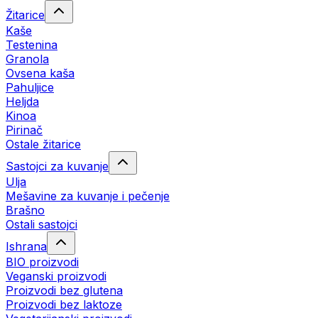
Žitarice
Kaše
Testenina
Granola
Ovsena kaša
Pahuljice
Heljda
Kinoa
Pirinač
Ostale žitarice
Sastojci za kuvanje
Ulja
Mešavine za kuvanje i pečenje
Brašno
Ostali sastojci
Ishrana
BIO proizvodi
Veganski proizvodi
Proizvodi bez glutena
Proizvodi bez laktoze