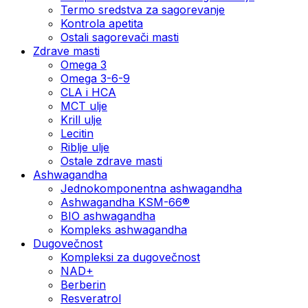
Termo sredstva za sagorevanje
Kontrola apetita
Ostali sagorevači masti
Zdrave masti
Omega 3
Omega 3-6-9
CLA i HCA
MCT ulje
Krill ulje
Lecitin
Riblje ulje
Ostale zdrave masti
Ashwagandha
Jednokomponentna ashwagandha
Ashwagandha KSM-66®
BIO ashwagandha
Kompleks ashwagandha
Dugovečnost
Kompleksi za dugovečnost
NAD+
Berberin
Resveratrol