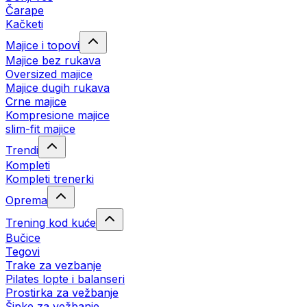
Čarape
Kačketi
Majice i topovi
Majice bez rukava
Oversized majice
Majice dugih rukava
Crne majice
Kompresione majice
slim-fit majice
Trendi
Kompleti
Kompleti trenerki
Oprema
Trening kod kuće
Bučice
Tegovi
Trake za vezbanje
Pilates lopte i balanseri
Prostirka za vežbanje
Šipke za vežbanje