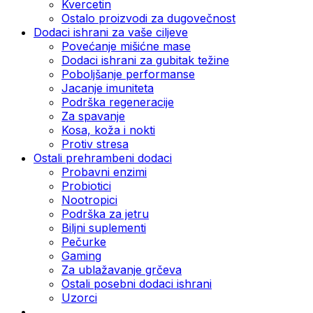
Kvercetin
Ostalo proizvodi za dugovečnost
Dodaci ishrani za vaše ciljeve
Povećanje mišićne mase
Dodaci ishrani za gubitak težine
Poboljšanje performanse
Jacanje imuniteta
Podrška regeneracije
Za spavanje
Kosa, koža i nokti
Protiv stresa
Ostali prehrambeni dodaci
Probavni enzimi
Probiotici
Nootropici
Podrška za jetru
Biljni suplementi
Pečurke
Gaming
Za ublažavanje grčeva
Ostali posebni dodaci ishrani
Uzorci