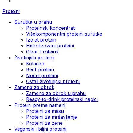
Proteini
Surutka u prahu
Proteinski koncentrati
Višekomponentni proteini surutke
Izolat protein
Hidrolizovani proteini
Clear Proteins
Životinjski proteini
Kolagen
Beef protein
Noćni proteini
Ostali životinjski proteini
Zamena za obrok
Zamene za obrok u prahu
Ready-to-drink proteinski napici
Proteini prema nameni
Proteini za masu
Proteini za mršavljenje
Proteini za žene
Veganski i biljni proteini