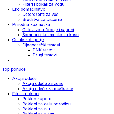
Filteri i bokali za vodu
Eko domaćinstvo
Deterdženti za veš
Sredstva za čišćenje
Prirodna kozmetika
Gelovi za tuširanje i sapuni
Šamponi i kozmetika za kosu
Ostale kategorije
Dijagnostički testovi
DNK testovi
Drugi testovi
Top ponude
Akcija odeće
Akcija odeće za žene
Akcija odeće za muškarce
Fitnes pokloni
Poklon kuponi
Pokloni za celu porodicu
Pokloni za nju
Pokloni za njega