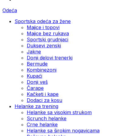
Odeća
Sportska odeća za žene
Majice i topovi
Majice bez rukava
Sportski grudnjaci
Duksevi zenski
Jakne
Donji delovi trenerki
Bermude
Kombinezoni
Kupaći
Donji veš
Čarape
Kačketi i kape
Dodaci za kosu
Helanke za trening
Helanke sa visokim strukom
Scrunch helanke
Crne helanke
Helanke sa širokim nogavicama