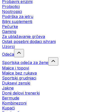
Probavni enzimi
Probiotici
Nootropici
Podrška za jetru
Biljni suplementi
Pečurke
Gaming
Za ublažavanje grčeva
Ostali posebni dodaci ishrani
Uzorci
Odeća
Sportska odeća za žene
Majice i topovi
Majice bez rukava
Sportski grudnjaci
Duksevi zenski
Jakne
Donji delovi trenerki
Bermude
Kombinezoni
Kupaći