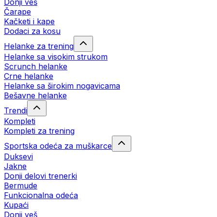
Donji veš
Čarape
Kačketi i kape
Dodaci za kosu
Helanke za trening
Helanke sa visokim strukom
Scrunch helanke
Crne helanke
Helanke sa širokim nogavicama
Bešavne helanke
Trendi
Kompleti
Kompleti za trening
Sportska odeća za muškarce
Duksevi
Jakne
Donji delovi trenerki
Bermude
Funkcionalna odeća
Kupaći
Donji veš