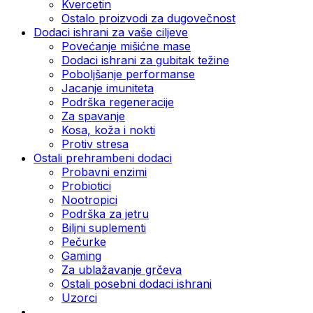
Kvercetin
Ostalo proizvodi za dugovečnost
Dodaci ishrani za vaše ciljeve
Povećanje mišićne mase
Dodaci ishrani za gubitak težine
Poboljšanje performanse
Jacanje imuniteta
Podrška regeneracije
Za spavanje
Kosa, koža i nokti
Protiv stresa
Ostali prehrambeni dodaci
Probavni enzimi
Probiotici
Nootropici
Podrška za jetru
Biljni suplementi
Pečurke
Gaming
Za ublažavanje grčeva
Ostali posebni dodaci ishrani
Uzorci