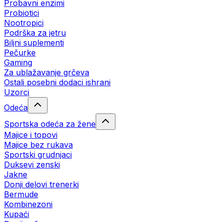
Probavni enzimi
Probiotici
Nootropici
Podrška za jetru
Biljni suplementi
Pečurke
Gaming
Za ublažavanje grčeva
Ostali posebni dodaci ishrani
Uzorci
Odeća
Sportska odeća za žene
Majice i topovi
Majice bez rukava
Sportski grudnjaci
Duksevi zenski
Jakne
Donji delovi trenerki
Bermude
Kombinezoni
Kupaći