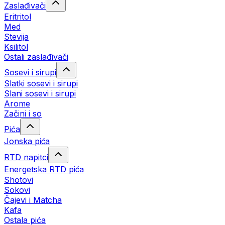
Zaslađivači
Eritritol
Med
Stevija
Ksilitol
Ostali zaslađivači
Sosevi i sirupi
Slatki sosevi i sirupi
Slani sosevi i sirupi
Arome
Začini i so
Pića
Jonska pića
RTD napitci
Energetska RTD pića
Shotovi
Sokovi
Čajevi i Matcha
Kafa
Ostala pića