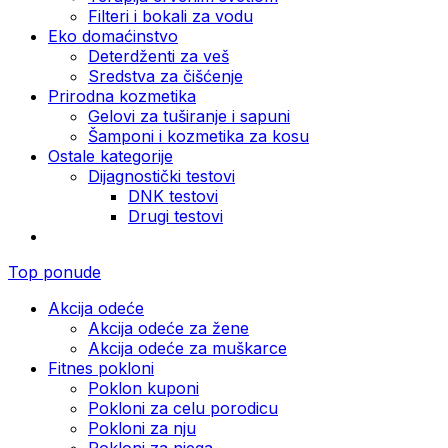
Filteri i bokali za vodu
Eko domaćinstvo
Deterdženti za veš
Sredstva za čišćenje
Prirodna kozmetika
Gelovi za tuširanje i sapuni
Šamponi i kozmetika za kosu
Ostale kategorije
Dijagnostički testovi
DNK testovi
Drugi testovi
Top ponude
Akcija odeće
Akcija odeće za žene
Akcija odeće za muškarce
Fitnes pokloni
Poklon kuponi
Pokloni za celu porodicu
Pokloni za nju
Pokloni za njega