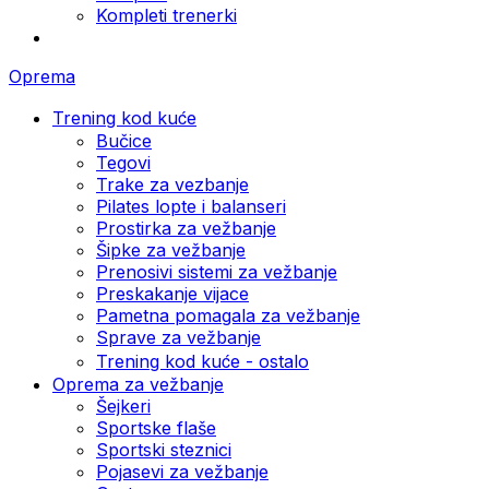
Kompleti trenerki
Oprema
Trening kod kuće
Bučice
Tegovi
Trake za vezbanje
Pilates lopte i balanseri
Prostirka za vežbanje
Šipke za vežbanje
Prenosivi sistemi za vežbanje
Preskakanje vijace
Pametna pomagala za vežbanje
Sprave za vežbanje
Trening kod kuće - ostalo
Oprema za vežbanje
Šejkeri
Sportske flaše
Sportski steznici
Pojasevi za vežbanje