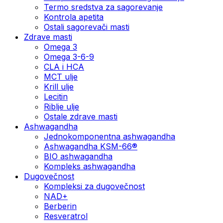
Termo sredstva za sagorevanje
Kontrola apetita
Ostali sagorevači masti
Zdrave masti
Omega 3
Omega 3-6-9
CLA i HCA
MCT ulje
Krill ulje
Lecitin
Riblje ulje
Ostale zdrave masti
Ashwagandha
Jednokomponentna ashwagandha
Ashwagandha KSM-66®
BIO ashwagandha
Kompleks ashwagandha
Dugovečnost
Kompleksi za dugovečnost
NAD+
Berberin
Resveratrol