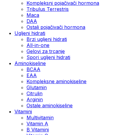
Kompleksni pojačivači hormona
Tribulus Terrestris
Maca
DAA
Ostali pojačivači hormona
Ugljeni hidrati
Brzi ugljeni hidrati
All-in-one
Gelovi za trcanje
Spori ugljeni hidrati
Aminokiseline
BCAA
ЕАА
Kompleksne aminokiseline
Glutamin
Citrulin
Arginin
Ostale aminokiseline
Vitamini
Multivitamin
Vitamin A
B Vitamini