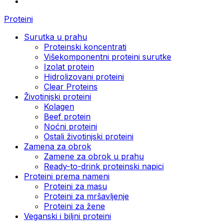
Proteini
Surutka u prahu
Proteinski koncentrati
Višekomponentni proteini surutke
Izolat protein
Hidrolizovani proteini
Clear Proteins
Životinjski proteini
Kolagen
Beef protein
Noćni proteini
Ostali životinjski proteini
Zamena za obrok
Zamene za obrok u prahu
Ready-to-drink proteinski napici
Proteini prema nameni
Proteini za masu
Proteini za mršavljenje
Proteini za žene
Veganski i biljni proteini