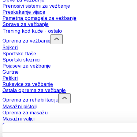
Prenosivi sistemi za vežbanje
Preskakanje vijace
Pametna pomagala za vežbanje
Sprave za vežbanje
Trening kod kuće - ostalo
Oprema za vežbanje
Šejkeri
Sportske flaše
Sportski steznici
Pojasevi za vežbanje
Gurtne
Peškiri
Rukavice za vežbanje
Ostala oprema za vežbanje
Oprema za rehabilitaciju
Masažni pištolji
Oprema za masažu
Masažni valjci
Ostala pomagala za rehabilitaciju
Torbe i rančevi