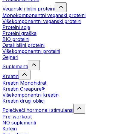
Veganski i biljni proteini
Monokomponentni veganski proteini
Višekomponentni veganski proteini
Proteini soje
Proteini graška
BIO proteini
Ostali biljni proteini
Višekomponentni proteini
Gejneri
Suplementi
Kreatin
Kreatin Monohidrat
Kreatin Creapure®
Višekomponentni kreatin
Kreatin drugi oblici
Pojačivači hormona i stimulansi
Pre-workout
NO suplementi
Kofein