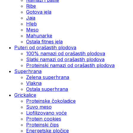
Ribe
Gotova jela
Јаја
Hleb
Meso
Mahunarke
Ostala fitnes jela
Puteri od orašastih plodova
100% namazi od orašastih plodova
Slatki namazi od orašastih plodova
Proteinski namazi od orašastih plodova
Superhrana
Zelena superhrana
Vlakna
Ostala superhrana
Grickalice
Proteinske čokoladice
Suvo meso
Liofilizovano voće
Protein cookies
Proteinski čips
Energetske pločice