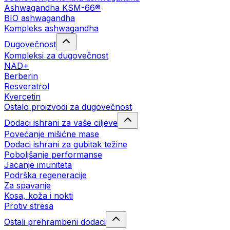
Ashwagandha KSM-66®
BIO ashwagandha
Kompleks ashwagandha
Dugovečnost
Kompleksi za dugovečnost
NAD+
Berberin
Resveratrol
Kvercetin
Ostalo proizvodi za dugovečnost
Dodaci ishrani za vaše ciljeve
Povećanje mišićne mase
Dodaci ishrani za gubitak težine
Poboljšanje performanse
Jacanje imuniteta
Podrška regeneracije
Za spavanje
Kosa, koža i nokti
Protiv stresa
Ostali prehrambeni dodaci