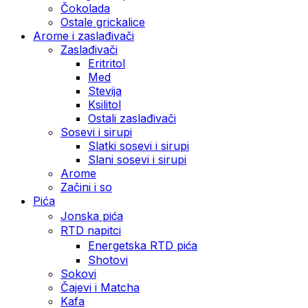
Čokolada
Ostale grickalice
Arome i zaslađivači
Zaslađivači
Eritritol
Med
Stevija
Ksilitol
Ostali zaslađivači
Sosevi i sirupi
Slatki sosevi i sirupi
Slani sosevi i sirupi
Arome
Začini i so
Pića
Jonska pića
RTD napitci
Energetska RTD pića
Shotovi
Sokovi
Čajevi i Matcha
Kafa