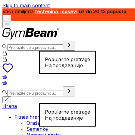
Skip to main content
Vaša omiljena
testenina i sosevi
uz do 20 % popusta
Popularne pretrage
Најпродаваније
Hrana
Popularne pretrage
Fitnes hrana
Најпродаваније
Orašasti plodovi
Semenke
Namazi i paste