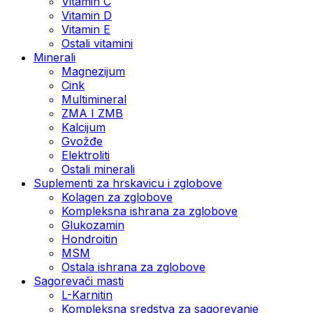
Vitamin C
Vitamin D
Vitamin E
Ostali vitamini
Minerali
Magnezijum
Cink
Multimineral
ZMA I ZMB
Kalcijum
Gvožđe
Elektroliti
Ostali minerali
Suplementi za hrskavicu i zglobove
Kolagen za zglobove
Kompleksna ishrana za zglobove
Glukozamin
Hondroitin
MSM
Ostala ishrana za zglobove
Sagorevači masti
L-Karnitin
Kompleksna sredstva za sagorevanje