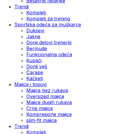
Bešavne helanke
Trendi
Kompleti
Kompleti za trening
Sportska odeća za muškarce
Duksevi
Jakne
Donji delovi trenerki
Bermude
Funkcionalna odeća
Kupaći
Donji veš
Čarape
Kačketi
Majice i topovi
Majice bez rukava
Oversized majice
Majice dugih rukava
Crne majice
Kompresione majice
slim-fit majice
Trendi
Kompleti