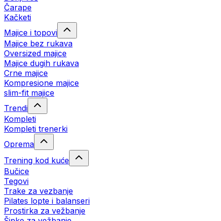
Čarape
Kačketi
Majice i topovi
Majice bez rukava
Oversized majice
Majice dugih rukava
Crne majice
Kompresione majice
slim-fit majice
Trendi
Kompleti
Kompleti trenerki
Oprema
Trening kod kuće
Bučice
Tegovi
Trake za vezbanje
Pilates lopte i balanseri
Prostirka za vežbanje
Šipke za vežbanje