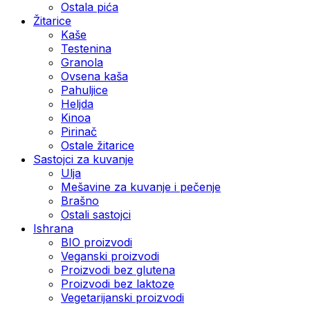
Ostala pića
Žitarice
Kaše
Testenina
Granola
Ovsena kaša
Pahuljice
Heljda
Kinoa
Pirinač
Ostale žitarice
Sastojci za kuvanje
Ulja
Mešavine za kuvanje i pečenje
Brašno
Ostali sastojci
Ishrana
BIO proizvodi
Veganski proizvodi
Proizvodi bez glutena
Proizvodi bez laktoze
Vegetarijanski proizvodi