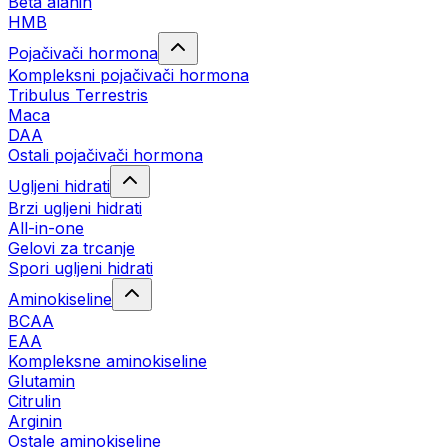
Beta alanin
HMB
Pojačivači hormona
Kompleksni pojačivači hormona
Tribulus Terrestris
Maca
DAA
Ostali pojačivači hormona
Ugljeni hidrati
Brzi ugljeni hidrati
All-in-one
Gelovi za trcanje
Spori ugljeni hidrati
Aminokiseline
BCAA
ЕАА
Kompleksne aminokiseline
Glutamin
Citrulin
Arginin
Ostale aminokiseline