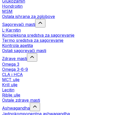
Glukozamin
Hondroitin
MSM
Ostala ishrana za zglobove
Sagorevači masti
L-Karnitin
Kompleksna sredstva za sagorevanje
Termo sredstva za sagorevanje
Kontrola apetita
Ostali sagorevači masti
Zdrave masti
Omega 3
Omega 3-6-9
CLA i HCA
MCT ulje
Krill ulje
Lecitin
Riblje ulje
Ostale zdrave masti
Ashwagandha
Jednokomponentna ashwagandha