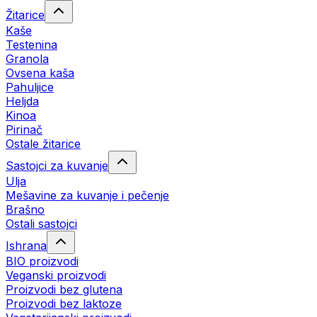
Žitarice
Kaše
Testenina
Granola
Ovsena kaša
Pahuljice
Heljda
Kinoa
Pirinač
Ostale žitarice
Sastojci za kuvanje
Ulja
Mešavine za kuvanje i pečenje
Brašno
Ostali sastojci
Ishrana
BIO proizvodi
Veganski proizvodi
Proizvodi bez glutena
Proizvodi bez laktoze