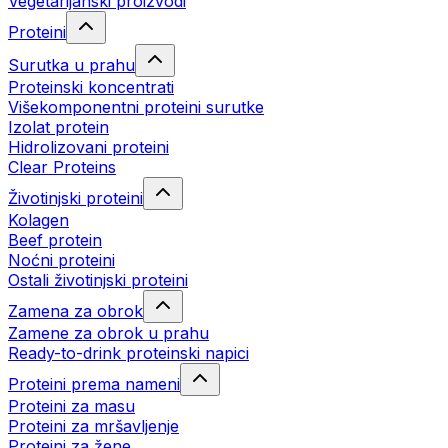
Vegetarijanski proizvodi
Proteini
Surutka u prahu
Proteinski koncentrati
Višekomponentni proteini surutke
Izolat protein
Hidrolizovani proteini
Clear Proteins
Životinjski proteini
Kolagen
Beef protein
Noćni proteini
Ostali životinjski proteini
Zamena za obrok
Zamene za obrok u prahu
Ready-to-drink proteinski napici
Proteini prema nameni
Proteini za masu
Proteini za mršavljenje
Proteini za žene