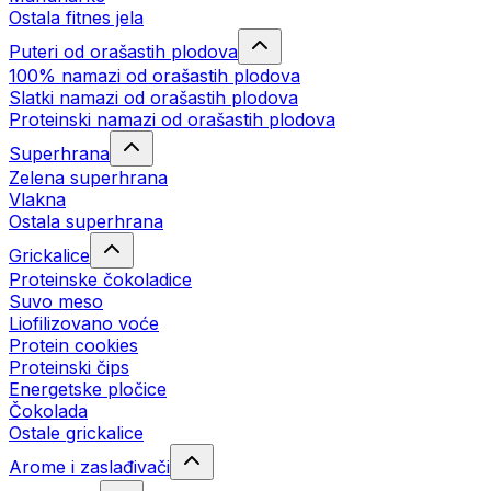
Ostala fitnes jela
Puteri od orašastih plodova
100% namazi od orašastih plodova
Slatki namazi od orašastih plodova
Proteinski namazi od orašastih plodova
Superhrana
Zelena superhrana
Vlakna
Ostala superhrana
Grickalice
Proteinske čokoladice
Suvo meso
Liofilizovano voće
Protein cookies
Proteinski čips
Energetske pločice
Čokolada
Ostale grickalice
Arome i zaslađivači