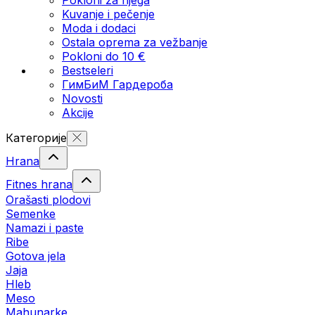
Kuvanje i pečenje
Moda i dodaci
Ostala oprema za vežbanje
Pokloni do 10 €
Bestseleri
ГимБиМ Гардeробa
Novosti
Akcije
Категорије
Hrana
Fitnes hrana
Orašasti plodovi
Semenke
Namazi i paste
Ribe
Gotova jela
Јаја
Hleb
Meso
Mahunarke