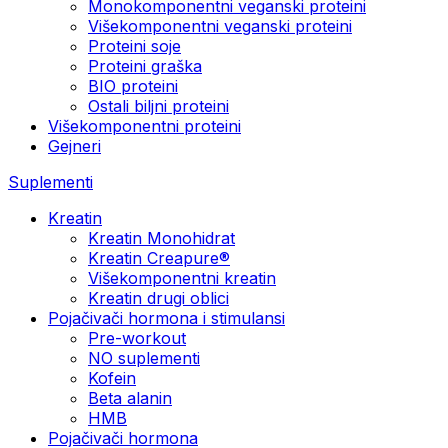
Monokomponentni veganski proteini
Višekomponentni veganski proteini
Proteini soje
Proteini graška
BIO proteini
Ostali biljni proteini
Višekomponentni proteini
Gejneri
Suplementi
Kreatin
Kreatin Monohidrat
Kreatin Creapure®
Višekomponentni kreatin
Kreatin drugi oblici
Pojačivači hormona i stimulansi
Pre-workout
NO suplementi
Kofein
Beta alanin
HMB
Pojačivači hormona