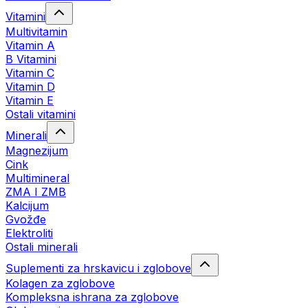
Vitamini
Multivitamin
Vitamin A
B Vitamini
Vitamin C
Vitamin D
Vitamin E
Ostali vitamini
Minerali
Magnezijum
Cink
Multimineral
ZMA I ZMB
Kalcijum
Gvožđe
Elektroliti
Ostali minerali
Suplementi za hrskavicu i zglobove
Kolagen za zglobove
Kompleksna ishrana za zglobove