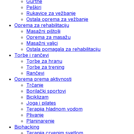
Gurtne
Peškiri
Rukavice za vežbanje
Ostala oprema za vežbanje
Oprema za rehabilitaciju
Masažni pištolji
Oprema za masažu
Masažni valjci
Ostala pomagala za rehabilitaciju
Torbe i rančevi
Torbe za hranu
Torbe za trening
Rančevi
Oprema prema aktivnosti
Trčanje
Borilački sportovi
Biciklizam
Joga i pilates
Terapija hladnom vodom
Plivanje
Planinarenje
Biohacking
Terapija crvenim svetlom