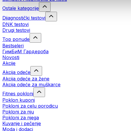
Ostale kategorije
Dijagnostički testovi
DNK testovi
Drugi testovi
Top ponude
Bestseleri
ГимБиМ Гардeробa
Novosti
Akcije
Akcija odeće
Akcija odeće za žene
Akcija odeće za muškarce
Fitnes pokloni
Poklon kuponi
Pokloni za celu porodicu
Pokloni za nju
Pokloni za njega
Kuvanje i pečenje
Moda i dodaci