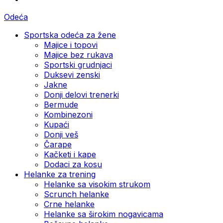
Odeća
Sportska odeća za žene
Majice i topovi
Majice bez rukava
Sportski grudnjaci
Duksevi zenski
Jakne
Donji delovi trenerki
Bermude
Kombinezoni
Kupaći
Donji veš
Čarape
Kačketi i kape
Dodaci za kosu
Helanke za trening
Helanke sa visokim strukom
Scrunch helanke
Crne helanke
Helanke sa širokim nogavicama