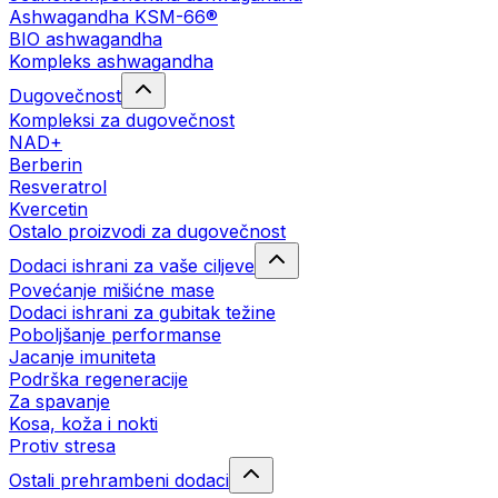
Ashwagandha KSM-66®
BIO ashwagandha
Kompleks ashwagandha
Dugovečnost
Kompleksi za dugovečnost
NAD+
Berberin
Resveratrol
Kvercetin
Ostalo proizvodi za dugovečnost
Dodaci ishrani za vaše ciljeve
Povećanje mišićne mase
Dodaci ishrani za gubitak težine
Poboljšanje performanse
Jacanje imuniteta
Podrška regeneracije
Za spavanje
Kosa, koža i nokti
Protiv stresa
Ostali prehrambeni dodaci