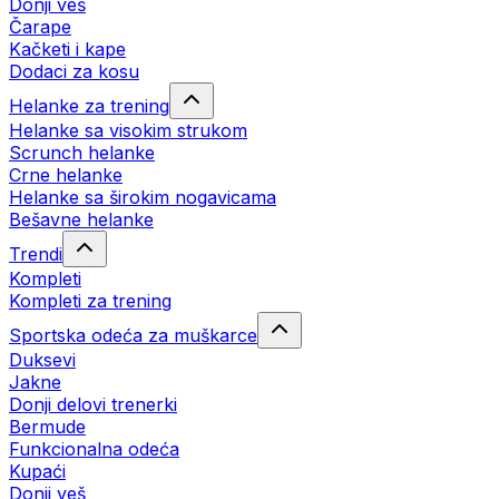
Donji veš
Čarape
Kačketi i kape
Dodaci za kosu
Helanke za trening
Helanke sa visokim strukom
Scrunch helanke
Crne helanke
Helanke sa širokim nogavicama
Bešavne helanke
Trendi
Kompleti
Kompleti za trening
Sportska odeća za muškarce
Duksevi
Jakne
Donji delovi trenerki
Bermude
Funkcionalna odeća
Kupaći
Donji veš