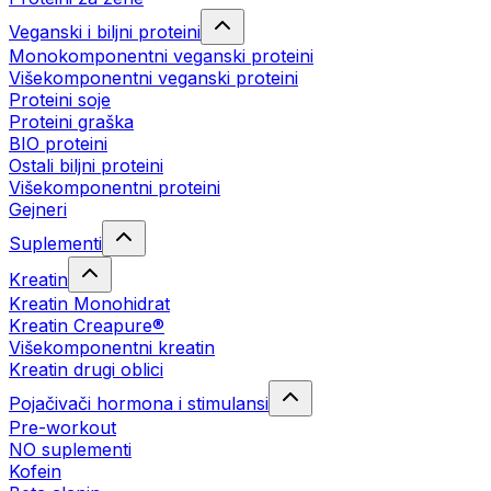
Veganski i biljni proteini
Monokomponentni veganski proteini
Višekomponentni veganski proteini
Proteini soje
Proteini graška
BIO proteini
Ostali biljni proteini
Višekomponentni proteini
Gejneri
Suplementi
Kreatin
Kreatin Monohidrat
Kreatin Creapure®
Višekomponentni kreatin
Kreatin drugi oblici
Pojačivači hormona i stimulansi
Pre-workout
NO suplementi
Kofein