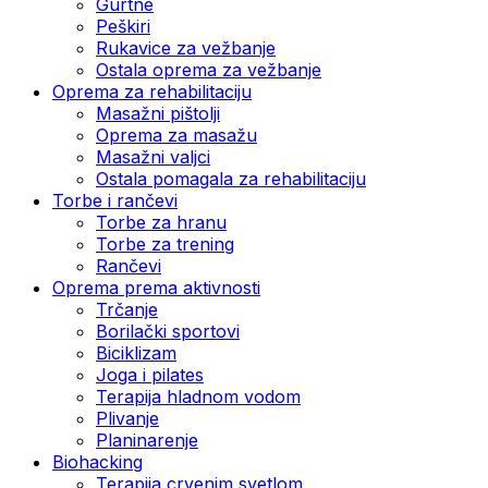
Gurtne
Peškiri
Rukavice za vežbanje
Ostala oprema za vežbanje
Oprema za rehabilitaciju
Masažni pištolji
Oprema za masažu
Masažni valjci
Ostala pomagala za rehabilitaciju
Torbe i rančevi
Torbe za hranu
Torbe za trening
Rančevi
Oprema prema aktivnosti
Trčanje
Borilački sportovi
Biciklizam
Joga i pilates
Terapija hladnom vodom
Plivanje
Planinarenje
Biohacking
Terapija crvenim svetlom