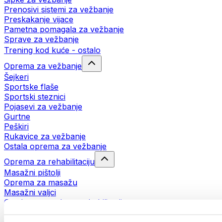
Prenosivi sistemi za vežbanje
Preskakanje vijace
Pametna pomagala za vežbanje
Sprave za vežbanje
Trening kod kuće - ostalo
Oprema za vežbanje
Šejkeri
Sportske flaše
Sportski steznici
Pojasevi za vežbanje
Gurtne
Peškiri
Rukavice za vežbanje
Ostala oprema za vežbanje
Oprema za rehabilitaciju
Masažni pištolji
Oprema za masažu
Masažni valjci
Ostala pomagala za rehabilitaciju
Torbe i rančevi