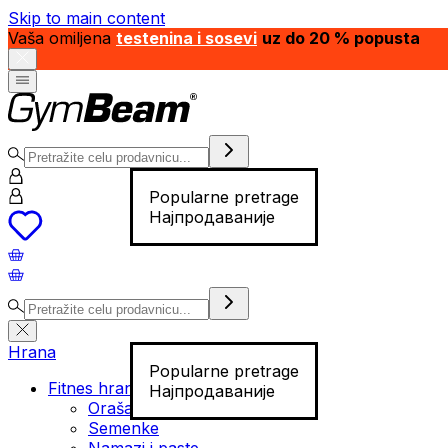
Skip to main content
Vaša omiljena
testenina i sosevi
uz do 20 % popusta
Popularne pretrage
Најпродаваније
Hrana
Popularne pretrage
Fitnes hrana
Најпродаваније
Orašasti plodovi
Semenke
Namazi i paste