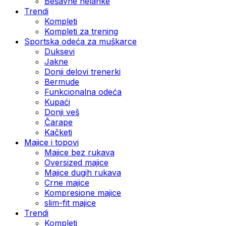
Bešavne helanke
Trendi
Kompleti
Kompleti za trening
Sportska odeća za muškarce
Duksevi
Jakne
Donji delovi trenerki
Bermude
Funkcionalna odeća
Kupaći
Donji veš
Čarape
Kačketi
Majice i topovi
Majice bez rukava
Oversized majice
Majice dugih rukava
Crne majice
Kompresione majice
slim-fit majice
Trendi
Kompleti