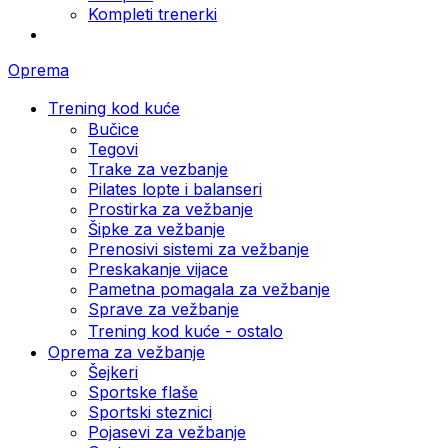
Kompleti trenerki
Oprema
Trening kod kuće
Bučice
Tegovi
Trake za vezbanje
Pilates lopte i balanseri
Prostirka za vežbanje
Šipke za vežbanje
Prenosivi sistemi za vežbanje
Preskakanje vijace
Pametna pomagala za vežbanje
Sprave za vežbanje
Trening kod kuće - ostalo
Oprema za vežbanje
Šejkeri
Sportske flaše
Sportski steznici
Pojasevi za vežbanje