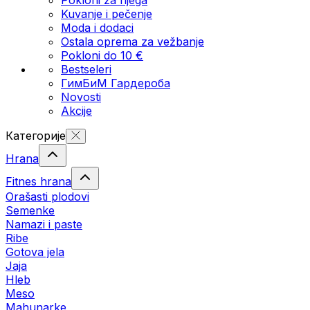
Kuvanje i pečenje
Moda i dodaci
Ostala oprema za vežbanje
Pokloni do 10 €
Bestseleri
ГимБиМ Гардeробa
Novosti
Akcije
Категорије
Hrana
Fitnes hrana
Orašasti plodovi
Semenke
Namazi i paste
Ribe
Gotova jela
Јаја
Hleb
Meso
Mahunarke