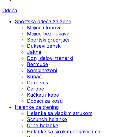
Odeća
Sportska odeća za žene
Majice i topovi
Majice bez rukava
Sportski grudnjaci
Duksevi zenski
Jakne
Donji delovi trenerki
Bermude
Kombinezoni
Kupaći
Donji veš
Čarape
Kačketi i kape
Dodaci za kosu
Helanke za trening
Helanke sa visokim strukom
Scrunch helanke
Crne helanke
Helanke sa širokim nogavicama