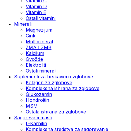
Vitamin C
Vitamin D
Vitamin E
Ostali vitamini
Minerali
Magnezijum
Cink
Multimineral
ZMA I ZMB
Kalcijum
Gvožđe
Elektroliti
Ostali minerali
Suplementi za hrskavicu i zglobove
Kolagen za zglobove
Kompleksna ishrana za zglobove
Glukozamin
Hondroitin
MSM
Ostala ishrana za zglobove
Sagorevači masti
L-Karnitin
Kompleksna sredstva za sagorevanje