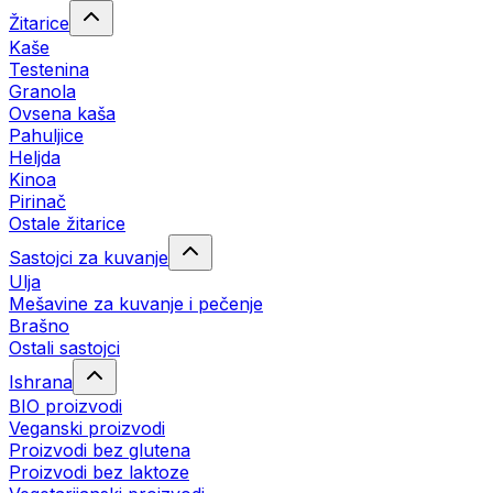
Žitarice
Kaše
Testenina
Granola
Ovsena kaša
Pahuljice
Heljda
Kinoa
Pirinač
Ostale žitarice
Sastojci za kuvanje
Ulja
Mešavine za kuvanje i pečenje
Brašno
Ostali sastojci
Ishrana
BIO proizvodi
Veganski proizvodi
Proizvodi bez glutena
Proizvodi bez laktoze