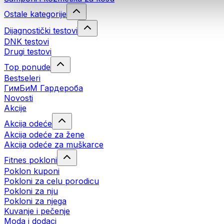
Ostale kategorije
Dijagnostički testovi
DNK testovi
Drugi testovi
Top ponude
Bestseleri
ГимБиМ Гардeробa
Novosti
Akcije
Akcija odeće
Akcija odeće za žene
Akcija odeće za muškarce
Fitnes pokloni
Poklon kuponi
Pokloni za celu porodicu
Pokloni za nju
Pokloni za njega
Kuvanje i pečenje
Moda i dodaci