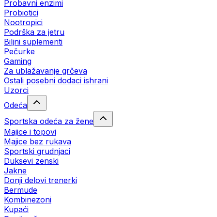
Probavni enzimi
Probiotici
Nootropici
Podrška za jetru
Biljni suplementi
Pečurke
Gaming
Za ublažavanje grčeva
Ostali posebni dodaci ishrani
Uzorci
Odeća
Sportska odeća za žene
Majice i topovi
Majice bez rukava
Sportski grudnjaci
Duksevi zenski
Jakne
Donji delovi trenerki
Bermude
Kombinezoni
Kupaći