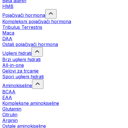
Beta alanin
HMB
Pojačivači hormona
Kompleksni pojačivači hormona
Tribulus Terrestris
Maca
DAA
Ostali pojačivači hormona
Ugljeni hidrati
Brzi ugljeni hidrati
All-in-one
Gelovi za trcanje
Spori ugljeni hidrati
Aminokiseline
BCAA
ЕАА
Kompleksne aminokiseline
Glutamin
Citrulin
Arginin
Ostale aminokiseline