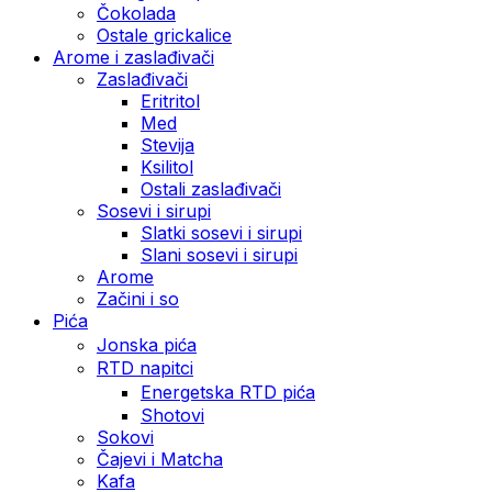
Čokolada
Ostale grickalice
Arome i zaslađivači
Zaslađivači
Eritritol
Med
Stevija
Ksilitol
Ostali zaslađivači
Sosevi i sirupi
Slatki sosevi i sirupi
Slani sosevi i sirupi
Arome
Začini i so
Pića
Jonska pića
RTD napitci
Energetska RTD pića
Shotovi
Sokovi
Čajevi i Matcha
Kafa