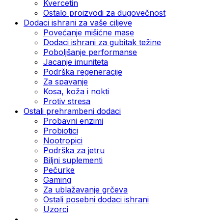
Kvercetin
Ostalo proizvodi za dugovečnost
Dodaci ishrani za vaše ciljeve
Povećanje mišićne mase
Dodaci ishrani za gubitak težine
Poboljšanje performanse
Jacanje imuniteta
Podrška regeneracije
Za spavanje
Kosa, koža i nokti
Protiv stresa
Ostali prehrambeni dodaci
Probavni enzimi
Probiotici
Nootropici
Podrška za jetru
Biljni suplementi
Pečurke
Gaming
Za ublažavanje grčeva
Ostali posebni dodaci ishrani
Uzorci