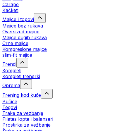
Čarape
Kačketi
Majice i topovi
Majice bez rukava
Oversized majice
Majice dugih rukava
Crne majice
Kompresione majice
slim-fit majice
Trendi
Kompleti
Kompleti trenerki
Oprema
Trening kod kuće
Bučice
Tegovi
Trake za vezbanje
Pilates lopte i balanseri
Prostirka za vežbanje
Šipke za vežbanje