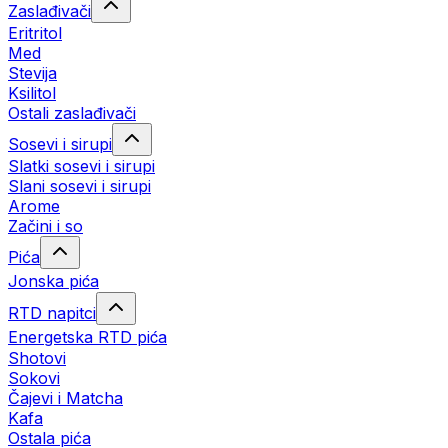
Zaslađivači
Eritritol
Med
Stevija
Ksilitol
Ostali zaslađivači
Sosevi i sirupi
Slatki sosevi i sirupi
Slani sosevi i sirupi
Arome
Začini i so
Pića
Jonska pića
RTD napitci
Energetska RTD pića
Shotovi
Sokovi
Čajevi i Matcha
Kafa
Ostala pića