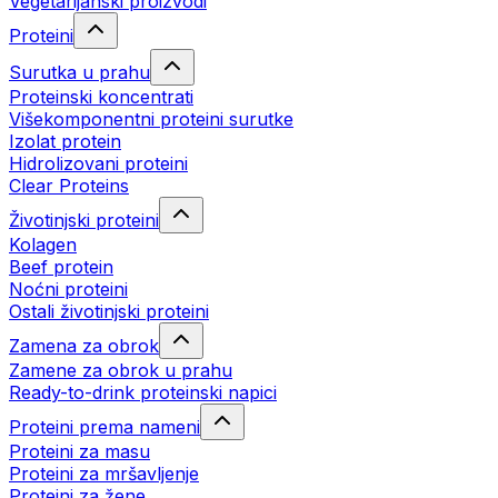
Vegetarijanski proizvodi
Proteini
Surutka u prahu
Proteinski koncentrati
Višekomponentni proteini surutke
Izolat protein
Hidrolizovani proteini
Clear Proteins
Životinjski proteini
Kolagen
Beef protein
Noćni proteini
Ostali životinjski proteini
Zamena za obrok
Zamene za obrok u prahu
Ready-to-drink proteinski napici
Proteini prema nameni
Proteini za masu
Proteini za mršavljenje
Proteini za žene