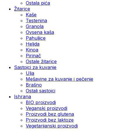
Ostala pića
Žitarice
Kaše
Testenina
Granola
Ovsena kaša
Pahuljice
Heljda
Kinoa
Pirinač
Ostale žitarice
Sastojci za kuvanje
Ulja
Mešavine za kuvanje i pečenje
Brašno
Ostali sastojci
Ishrana
BIO proizvodi
Veganski proizvodi
Proizvodi bez glutena
Proizvodi bez laktoze
Vegetarijanski proizvodi