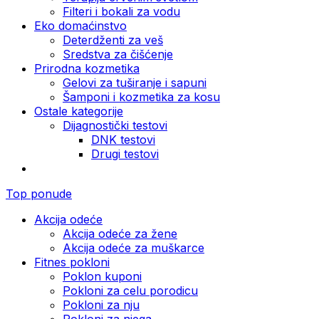
Filteri i bokali za vodu
Eko domaćinstvo
Deterdženti za veš
Sredstva za čišćenje
Prirodna kozmetika
Gelovi za tuširanje i sapuni
Šamponi i kozmetika za kosu
Ostale kategorije
Dijagnostički testovi
DNK testovi
Drugi testovi
Top ponude
Akcija odeće
Akcija odeće za žene
Akcija odeće za muškarce
Fitnes pokloni
Poklon kuponi
Pokloni za celu porodicu
Pokloni za nju
Pokloni za njega