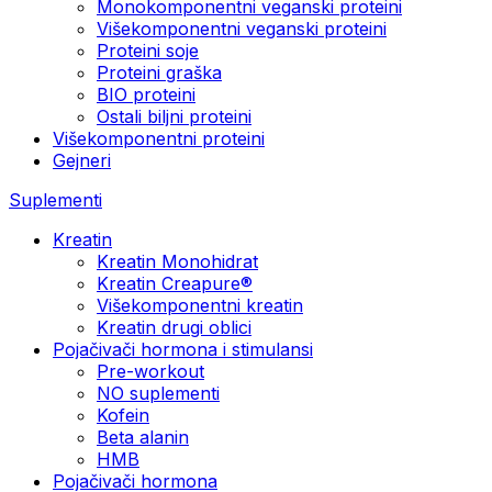
Monokomponentni veganski proteini
Višekomponentni veganski proteini
Proteini soje
Proteini graška
BIO proteini
Ostali biljni proteini
Višekomponentni proteini
Gejneri
Suplementi
Kreatin
Kreatin Monohidrat
Kreatin Creapure®
Višekomponentni kreatin
Kreatin drugi oblici
Pojačivači hormona i stimulansi
Pre-workout
NO suplementi
Kofein
Beta alanin
HMB
Pojačivači hormona