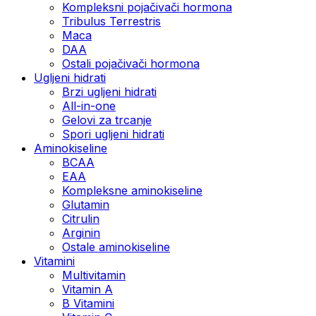
Kompleksni pojačivači hormona
Tribulus Terrestris
Maca
DAA
Ostali pojačivači hormona
Ugljeni hidrati
Brzi ugljeni hidrati
All-in-one
Gelovi za trcanje
Spori ugljeni hidrati
Aminokiseline
BCAA
ЕАА
Kompleksne aminokiseline
Glutamin
Citrulin
Arginin
Ostale aminokiseline
Vitamini
Multivitamin
Vitamin A
B Vitamini