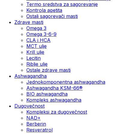
Termo sredstva za sagorevanje
Kontrola apetita
Ostali sagorevači masti
Zdrave masti
Omega 3
Omega 3-6-9
CLA i HCA
MCT ulje
Krill ulje
Lecitin
Riblje ulje
Ostale zdrave masti
Ashwagandha
Jednokomponentna ashwagandha
Ashwagandha KSM-66®
BIO ashwagandha
Kompleks ashwagandha
Dugovečnost
Kompleksi za dugovečnost
NAD+
Berberin
Resveratrol