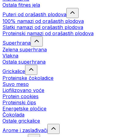
Ostala fitnes jela
Puteri od orašastih plodova
100% namazi od orašastih plodova
Slatki namazi od orašastih plodova
Proteinski namazi od orašastih plodova
Superhrana
Zelena superhrana
Vlakna
Ostala superhrana
Grickalice
Proteinske čokoladice
Suvo meso
Liofilizovano voće
Protein cookies
Proteinski čips
Energetske pločice
Čokolada
Ostale grickalice
Arome i zaslađivači