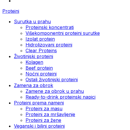
Proteini
Surutka u prahu
Proteinski koncentrati
Višekomponentni proteini surutke
Izolat protein
Hidrolizovani proteini
Clear Proteins
Životinjski proteini
Kolagen
Beef protein
Noćni proteini
Ostali životinjski proteini
Zamena za obrok
Zamene za obrok u prahu
Ready-to-drink proteinski napici
Proteini prema nameni
Proteini za masu
Proteini za mršavljenje
Proteini za žene
Veganski i biljni proteini