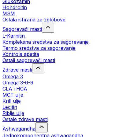
Glukozamin
Hondroitin
MSM
Ostala ishrana za zglobove
Sagorevači masti
L-Karnitin
Kompleksna sredstva za sagorevanje
Termo sredstva za sagorevanje
Kontrola apetita
Ostali sagorevači masti
Zdrave masti
Omega 3
Omega 3-6-9
CLA i HCA
MCT ulje
Krill ulje
Lecitin
Riblje ulje
Ostale zdrave masti
Ashwagandha
Jednokomponentna ashwagandha