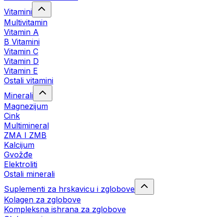
Vitamini
Multivitamin
Vitamin A
B Vitamini
Vitamin C
Vitamin D
Vitamin E
Ostali vitamini
Minerali
Magnezijum
Cink
Multimineral
ZMA I ZMB
Kalcijum
Gvožđe
Elektroliti
Ostali minerali
Suplementi za hrskavicu i zglobove
Kolagen za zglobove
Kompleksna ishrana za zglobove