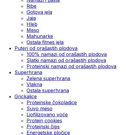
Ribe
Gotova jela
Јаја
Hleb
Meso
Mahunarke
Ostala fitnes jela
Puteri od orašastih plodova
100% namazi od orašastih plodova
Slatki namazi od orašastih plodova
Proteinski namazi od orašastih plodova
Superhrana
Zelena superhrana
Vlakna
Ostala superhrana
Grickalice
Proteinske čokoladice
Suvo meso
Liofilizovano voće
Protein cookies
Proteinski čips
Energetske pločice