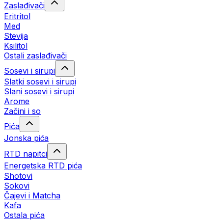
Zaslađivači
Eritritol
Med
Stevija
Ksilitol
Ostali zaslađivači
Sosevi i sirupi
Slatki sosevi i sirupi
Slani sosevi i sirupi
Arome
Začini i so
Pića
Jonska pića
RTD napitci
Energetska RTD pića
Shotovi
Sokovi
Čajevi i Matcha
Kafa
Ostala pića