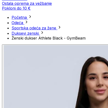
Ostala oprema za vežbanje
Pokloni do 10 €
Početna
Odeća
Sportska odeća za žene
Duksevi zenski
Ženski dukser Athlete Black - GymBeam