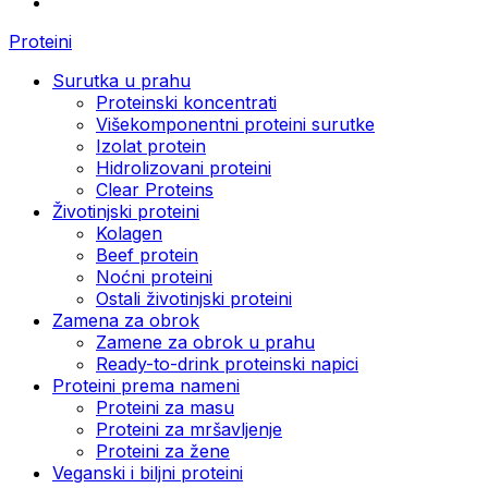
Proteini
Surutka u prahu
Proteinski koncentrati
Višekomponentni proteini surutke
Izolat protein
Hidrolizovani proteini
Clear Proteins
Životinjski proteini
Kolagen
Beef protein
Noćni proteini
Ostali životinjski proteini
Zamena za obrok
Zamene za obrok u prahu
Ready-to-drink proteinski napici
Proteini prema nameni
Proteini za masu
Proteini za mršavljenje
Proteini za žene
Veganski i biljni proteini