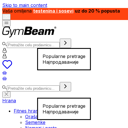
Skip to main content
Vaša omiljena
testenina i sosevi
uz do 20 % popusta
Popularne pretrage
Најпродаваније
Hrana
Popularne pretrage
Fitnes hrana
Најпродаваније
Orašasti plodovi
Semenke
Namazi i paste