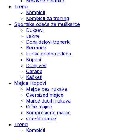
Bešavne helanke
Trendi
Kompleti
Kompleti za trening
Sportska odeća za muškarce
Duksevi
Jakne
Donji delovi trenerki
Bermude
Funkcionalna odeća
Kupaći
Donji veš
Čarape
Kačketi
Majice i topovi
Majice bez rukava
Oversized majice
Majice dugih rukava
Crne majice
Kompresione majice
slim-fit majice
Trendi
Kompleti