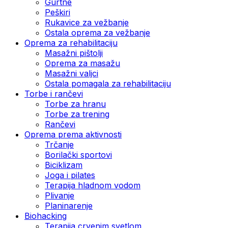
Gurtne
Peškiri
Rukavice za vežbanje
Ostala oprema za vežbanje
Oprema za rehabilitaciju
Masažni pištolji
Oprema za masažu
Masažni valjci
Ostala pomagala za rehabilitaciju
Torbe i rančevi
Torbe za hranu
Torbe za trening
Rančevi
Oprema prema aktivnosti
Trčanje
Borilački sportovi
Biciklizam
Joga i pilates
Terapija hladnom vodom
Plivanje
Planinarenje
Biohacking
Terapija crvenim svetlom