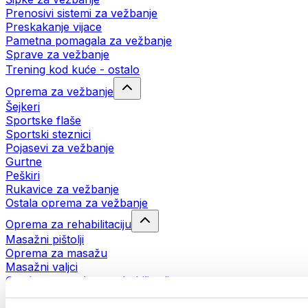
Prenosivi sistemi za vežbanje
Preskakanje vijace
Pametna pomagala za vežbanje
Sprave za vežbanje
Trening kod kuće - ostalo
Oprema za vežbanje
Šejkeri
Sportske flaše
Sportski steznici
Pojasevi za vežbanje
Gurtne
Peškiri
Rukavice za vežbanje
Ostala oprema za vežbanje
Oprema za rehabilitaciju
Masažni pištolji
Oprema za masažu
Masažni valjci
Ostala pomagala za rehabilitaciju
Torbe i rančevi