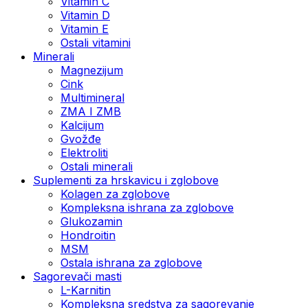
Vitamin C
Vitamin D
Vitamin E
Ostali vitamini
Minerali
Magnezijum
Cink
Multimineral
ZMA I ZMB
Kalcijum
Gvožđe
Elektroliti
Ostali minerali
Suplementi za hrskavicu i zglobove
Kolagen za zglobove
Kompleksna ishrana za zglobove
Glukozamin
Hondroitin
MSM
Ostala ishrana za zglobove
Sagorevači masti
L-Karnitin
Kompleksna sredstva za sagorevanje