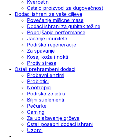
Kvercetin
Ostalo proizvodi za dugovečnost
Dodaci ishrani za vaše ciljeve
Povećanje mišićne mase
Dodaci ishrani za gubitak težine
Poboljšanje performanse
Jacanje imuniteta
Podrška regeneracije
Za spavanje
Kosa, koža i nokti
Protiv stresa
Ostali prehrambeni dodaci
Probavni enzimi
Probiotici
Nootropici
Podrška za jetru
Biljni suplementi
Pečurke
Gaming
Za ublažavanje grčeva
Ostali posebni dodaci ishrani
Uzorci