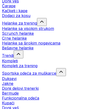
Donji veš
Čarape
Kačketi i kape
Dodaci za kosu
Helanke za trening
Helanke sa visokim strukom
Scrunch helanke
Crne helanke
Helanke sa širokim nogavicama
Bešavne helanke
Trendi
Kompleti
Kompleti za trening
Sportska odeća za muškarce
Duksevi
Jakne
Donji delovi trenerki
Bermude
Funkcionalna odeća
Kupaći
Donji veš