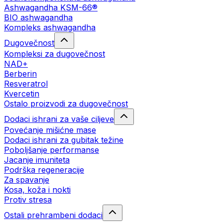
Ashwagandha KSM-66®
BIO ashwagandha
Kompleks ashwagandha
Dugovečnost
Kompleksi za dugovečnost
NAD+
Berberin
Resveratrol
Kvercetin
Ostalo proizvodi za dugovečnost
Dodaci ishrani za vaše ciljeve
Povećanje mišićne mase
Dodaci ishrani za gubitak težine
Poboljšanje performanse
Jacanje imuniteta
Podrška regeneracije
Za spavanje
Kosa, koža i nokti
Protiv stresa
Ostali prehrambeni dodaci