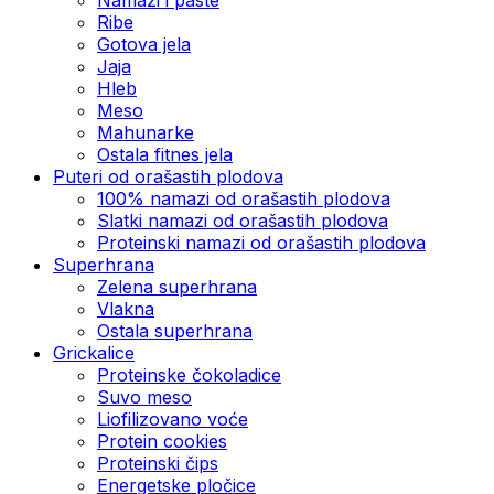
Ribe
Gotova jela
Јаја
Hleb
Meso
Mahunarke
Ostala fitnes jela
Puteri od orašastih plodova
100% namazi od orašastih plodova
Slatki namazi od orašastih plodova
Proteinski namazi od orašastih plodova
Superhrana
Zelena superhrana
Vlakna
Ostala superhrana
Grickalice
Proteinske čokoladice
Suvo meso
Liofilizovano voće
Protein cookies
Proteinski čips
Energetske pločice