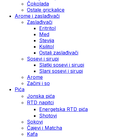
Čokolada
Ostale grickalice
Arome i zaslađivači
Zaslađivači
Eritritol
Med
Stevija
Ksilitol
Ostali zaslađivači
Sosevi i sirupi
Slatki sosevi i sirupi
Slani sosevi i sirupi
Arome
Začini i so
Pića
Jonska pića
RTD napitci
Energetska RTD pića
Shotovi
Sokovi
Čajevi i Matcha
Kafa