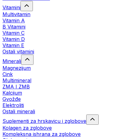
Vitamini
Multivitamin
Vitamin A
B Vitamini
Vitamin C
Vitamin D
Vitamin E
Ostali vitamini
Minerali
Magnezijum
Cink
Multimineral
ZMA I ZMB
Kalcijum
Gvožđe
Elektroliti
Ostali minerali
Suplementi za hrskavicu i zglobove
Kolagen za zglobove
Kompleksna ishrana za zglobove