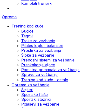
Kompleti trenerki
Oprema
Trening kod kuće
Bučice
Tegovi
Trake za vezbanje
Pilates lopte i balanseri
Prostirka za vežbanje
Šipke za vežbanje
Prenosivi sistemi za vežbanje
Preskakanje vijace
Pametna pomagala za vežbanje
Sprave za vežbanje
Trening kod kuće - ostalo
Oprema za vežbanje
Šejkeri
Sportske flaše
Sportski steznici
Pojasevi za vežbanje