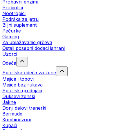
Probavni enzimi
Probiotici
Nootropici
Podrška za jetru
Biljni suplementi
Pečurke
Gaming
Za ublažavanje grčeva
Ostali posebni dodaci ishrani
Uzorci
Odeća
Sportska odeća za žene
Majice i topovi
Majice bez rukava
Sportski grudnjaci
Duksevi zenski
Jakne
Donji delovi trenerki
Bermude
Kombinezoni
Kupaći