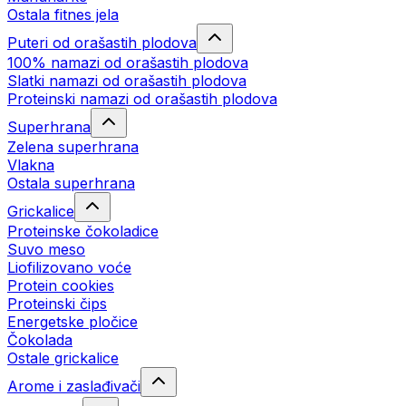
Ostala fitnes jela
Puteri od orašastih plodova
100% namazi od orašastih plodova
Slatki namazi od orašastih plodova
Proteinski namazi od orašastih plodova
Superhrana
Zelena superhrana
Vlakna
Ostala superhrana
Grickalice
Proteinske čokoladice
Suvo meso
Liofilizovano voće
Protein cookies
Proteinski čips
Energetske pločice
Čokolada
Ostale grickalice
Arome i zaslađivači