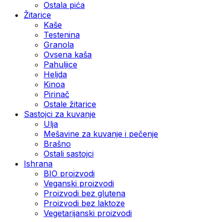
Ostala pića
Žitarice
Kaše
Testenina
Granola
Ovsena kaša
Pahuljice
Heljda
Kinoa
Pirinač
Ostale žitarice
Sastojci za kuvanje
Ulja
Mešavine za kuvanje i pečenje
Brašno
Ostali sastojci
Ishrana
BIO proizvodi
Veganski proizvodi
Proizvodi bez glutena
Proizvodi bez laktoze
Vegetarijanski proizvodi