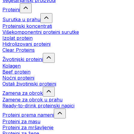
Vegetarijanski proizvodi
Proteini
Surutka u prahu
Proteinski koncentrati
Višekomponentni proteini surutke
Izolat protein
Hidrolizovani proteini
Clear Proteins
Životinjski proteini
Kolagen
Beef protein
Noćni proteini
Ostali životinjski proteini
Zamena za obrok
Zamene za obrok u prahu
Ready-to-drink proteinski napici
Proteini prema nameni
Proteini za masu
Proteini za mršavljenje
Proteini za žene