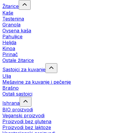
Žitarice
Kaše
Testenina
Granola
Ovsena kaša
Pahuljice
Heljda
Kinoa
Pirinač
Ostale žitarice
Sastojci za kuvanje
Ulja
Mešavine za kuvanje i pečenje
Brašno
Ostali sastojci
Ishrana
BIO proizvodi
Veganski proizvodi
Proizvodi bez glutena
Proizvodi bez laktoze