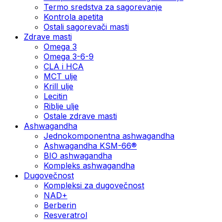
Termo sredstva za sagorevanje
Kontrola apetita
Ostali sagorevači masti
Zdrave masti
Omega 3
Omega 3-6-9
CLA i HCA
MCT ulje
Krill ulje
Lecitin
Riblje ulje
Ostale zdrave masti
Ashwagandha
Jednokomponentna ashwagandha
Ashwagandha KSM-66®
BIO ashwagandha
Kompleks ashwagandha
Dugovečnost
Kompleksi za dugovečnost
NAD+
Berberin
Resveratrol