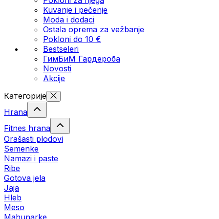
Kuvanje i pečenje
Moda i dodaci
Ostala oprema za vežbanje
Pokloni do 10 €
Bestseleri
ГимБиМ Гардeробa
Novosti
Akcije
Категорије
Hrana
Fitnes hrana
Orašasti plodovi
Semenke
Namazi i paste
Ribe
Gotova jela
Јаја
Hleb
Meso
Mahunarke