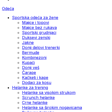
Odeća
Sportska odeća za žene
Majice i topovi
Majice bez rukava
Sportski grudnjaci
Duksevi zenski
Jakne
Donji delovi trenerki
Bermude
Kombinezoni
Kupaći
Donji veš
Čarape
Kačketi i kape
Dodaci za kosu
Helanke za trening
Helanke sa visokim strukom
Scrunch helanke
Crne helanke
Helanke sa širokim nogavicama