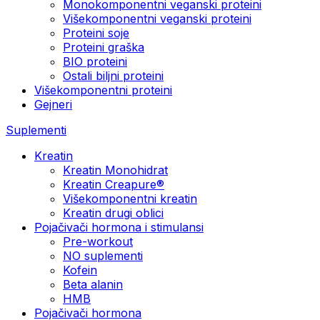
Monokomponentni veganski proteini
Višekomponentni veganski proteini
Proteini soje
Proteini graška
BIO proteini
Ostali biljni proteini
Višekomponentni proteini
Gejneri
Suplementi
Kreatin
Kreatin Monohidrat
Kreatin Creapure®
Višekomponentni kreatin
Kreatin drugi oblici
Pojačivači hormona i stimulansi
Pre-workout
NO suplementi
Kofein
Beta alanin
HMB
Pojačivači hormona