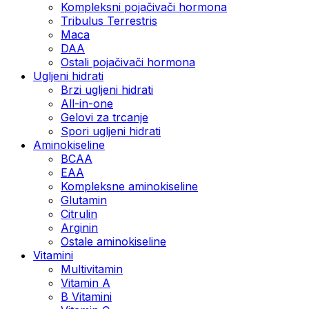
Kompleksni pojačivači hormona
Tribulus Terrestris
Maca
DAA
Ostali pojačivači hormona
Ugljeni hidrati
Brzi ugljeni hidrati
All-in-one
Gelovi za trcanje
Spori ugljeni hidrati
Aminokiseline
BCAA
ЕАА
Kompleksne aminokiseline
Glutamin
Citrulin
Arginin
Ostale aminokiseline
Vitamini
Multivitamin
Vitamin A
B Vitamini