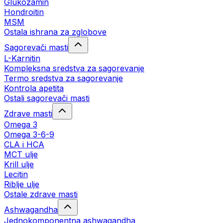
Glukozamin
Hondroitin
MSM
Ostala ishrana za zglobove
Sagorevači masti
L-Karnitin
Kompleksna sredstva za sagorevanje
Termo sredstva za sagorevanje
Kontrola apetita
Ostali sagorevači masti
Zdrave masti
Omega 3
Omega 3-6-9
CLA i HCA
MCT ulje
Krill ulje
Lecitin
Riblje ulje
Ostale zdrave masti
Ashwagandha
Jednokomponentna ashwagandha