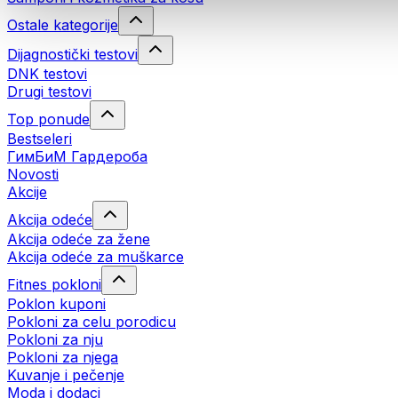
Ostale kategorije
Dijagnostički testovi
DNK testovi
Drugi testovi
Top ponude
Bestseleri
ГимБиМ Гардeробa
Novosti
Akcije
Akcija odeće
Akcija odeće za žene
Akcija odeće za muškarce
Fitnes pokloni
Poklon kuponi
Pokloni za celu porodicu
Pokloni za nju
Pokloni za njega
Kuvanje i pečenje
Moda i dodaci