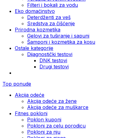
Filteri i bokali za vodu
Eko domaćinstvo
Deterdženti za veš
Sredstva za čišćenje
Prirodna kozmetika
Gelovi za tuširanje i sapuni
Šamponi i kozmetika za kosu
Ostale kategorije
Dijagnostički testovi
DNK testovi
Drugi testovi
Top ponude
Akcija odeće
Akcija odeće za žene
Akcija odeće za muškarce
Fitnes pokloni
Poklon kuponi
Pokloni za celu porodicu
Pokloni za nju
Pokloni za njega