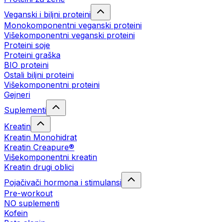
Veganski i biljni proteini
Monokomponentni veganski proteini
Višekomponentni veganski proteini
Proteini soje
Proteini graška
BIO proteini
Ostali biljni proteini
Višekomponentni proteini
Gejneri
Suplementi
Kreatin
Kreatin Monohidrat
Kreatin Creapure®
Višekomponentni kreatin
Kreatin drugi oblici
Pojačivači hormona i stimulansi
Pre-workout
NO suplementi
Kofein