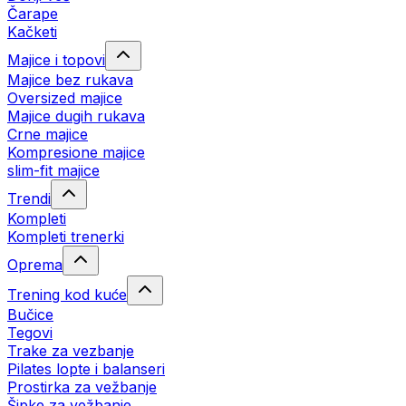
Čarape
Kačketi
Majice i topovi
Majice bez rukava
Oversized majice
Majice dugih rukava
Crne majice
Kompresione majice
slim-fit majice
Trendi
Kompleti
Kompleti trenerki
Oprema
Trening kod kuće
Bučice
Tegovi
Trake za vezbanje
Pilates lopte i balanseri
Prostirka za vežbanje
Šipke za vežbanje