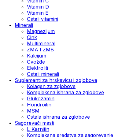
Vitamin C
Vitamin D
Vitamin E
Ostali vitamini
Minerali
Magnezijum
Cink
Multimineral
ZMA I ZMB
Kalcijum
Gvožđe
Elektroliti
Ostali minerali
Suplementi za hrskavicu i zglobove
Kolagen za zglobove
Kompleksna ishrana za zglobove
Glukozamin
Hondroitin
MSM
Ostala ishrana za zglobove
Sagorevači masti
L-Karnitin
Kompleksna sredstva za sagorevanje