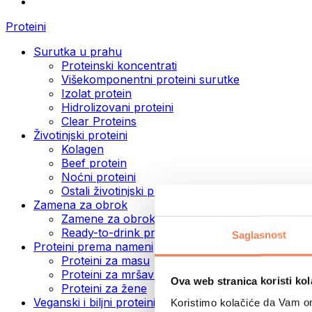
Proteini
Surutka u prahu
Proteinski koncentrati
Višekomponentni proteini surutke
Izolat protein
Hidrolizovani proteini
Clear Proteins
Životinjski proteini
Kolagen
Beef protein
Noćni proteini
Ostali životinjski proteini
Zamena za obrok
Zamene za obrok u prahu
Ready-to-drink proteinski napici
Saglasnost
Proteini prema nameni
Proteini za masu
Proteini za mršavljenje
Ova web stranica koristi kol
Proteini za žene
Veganski i biljni proteini
Koristimo kolačiće da Vam om