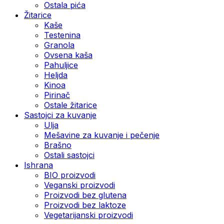
Ostala pića
Žitarice
Kaše
Testenina
Granola
Ovsena kaša
Pahuljice
Heljda
Kinoa
Pirinač
Ostale žitarice
Sastojci za kuvanje
Ulja
Mešavine za kuvanje i pečenje
Brašno
Ostali sastojci
Ishrana
BIO proizvodi
Veganski proizvodi
Proizvodi bez glutena
Proizvodi bez laktoze
Vegetarijanski proizvodi