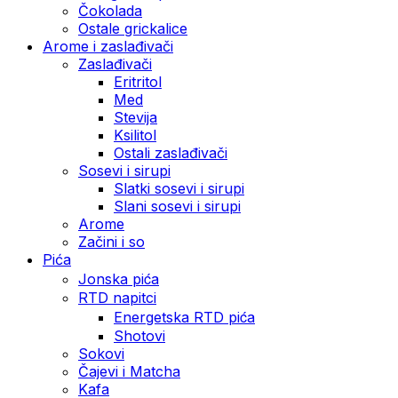
Čokolada
Ostale grickalice
Arome i zaslađivači
Zaslađivači
Eritritol
Med
Stevija
Ksilitol
Ostali zaslađivači
Sosevi i sirupi
Slatki sosevi i sirupi
Slani sosevi i sirupi
Arome
Začini i so
Pića
Jonska pića
RTD napitci
Energetska RTD pića
Shotovi
Sokovi
Čajevi i Matcha
Kafa