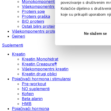
Monokomponentni veganski proteini
povezivanje s društvenim mre
Višekomponentni veganski proteini
Kolačiće dijelimo s društven
Proteini soje
koje su prikupili uporabom n
Proteini graška
BIO proteini
Ostali biljni proteini
Višekomponentni proteini
Ne slažem se
Gejneri
Suplementi
Kreatin
Kreatin Monohidrat
Kreatin Creapure®
Višekomponentni kreatin
Kreatin drugi oblici
Pojačivači hormona i stimulansi
Pre-workout
NO suplementi
Kofein
Beta alanin
HMB
Pojačivači hormona