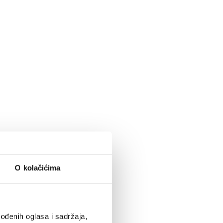
O kolačićima
ođenih oglasa i sadržaja,