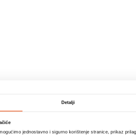
Detalji
ačiće
ogućimo jednostavno i sigurno korištenje stranice, prikaz prilag