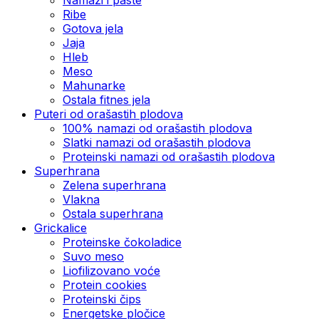
Ribe
Gotova jela
Јаја
Hleb
Meso
Mahunarke
Ostala fitnes jela
Puteri od orašastih plodova
100% namazi od orašastih plodova
Slatki namazi od orašastih plodova
Proteinski namazi od orašastih plodova
Superhrana
Zelena superhrana
Vlakna
Ostala superhrana
Grickalice
Proteinske čokoladice
Suvo meso
Liofilizovano voće
Protein cookies
Proteinski čips
Energetske pločice