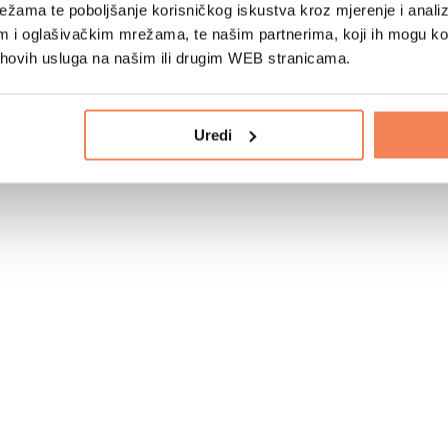
žama te poboljšanje korisničkog iskustva kroz mjerenje i analiz
im i oglašivačkim mrežama, te našim partnerima, koji ih mogu k
jihovih usluga na našim ili drugim WEB stranicama.
Uredi