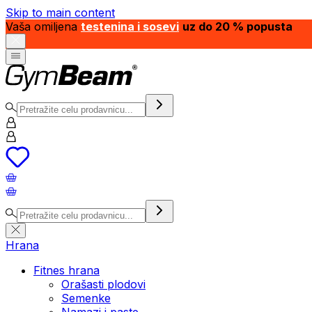
Skip to main content
Vaša omiljena
testenina i sosevi
uz do 20 % popusta
Hrana
Fitnes hrana
Orašasti plodovi
Semenke
Namazi i paste