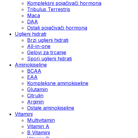
Kompleksni pojačivači hormona
Tribulus Terrestris
Maca
DAA
Ostali pojačivači hormona
Ugljeni hidrati
Brzi ugljeni hidrati
All-in-one
Gelovi za trcanje
Spori ugljeni hidrati
Aminokiseline
BCAA
ЕАА
Kompleksne aminokiseline
Glutamin
Citrulin
Arginin
Ostale aminokiseline
Vitamini
Multivitamin
Vitamin A
B Vitamini