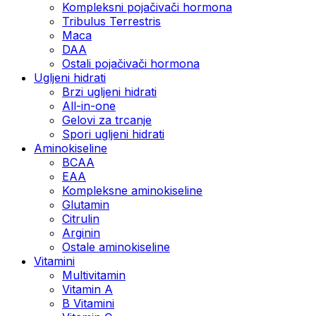
Kompleksni pojačivači hormona
Tribulus Terrestris
Maca
DAA
Ostali pojačivači hormona
Ugljeni hidrati
Brzi ugljeni hidrati
All-in-one
Gelovi za trcanje
Spori ugljeni hidrati
Aminokiseline
BCAA
ЕАА
Kompleksne aminokiseline
Glutamin
Citrulin
Arginin
Ostale aminokiseline
Vitamini
Multivitamin
Vitamin A
B Vitamini