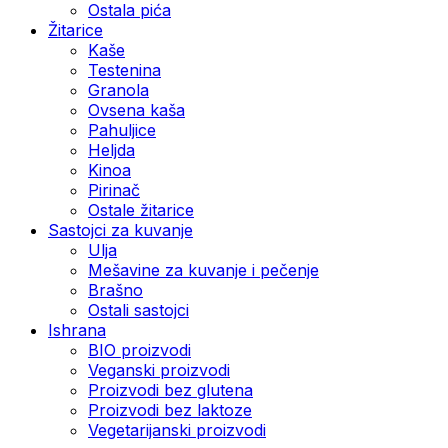
Ostala pića
Žitarice
Kaše
Testenina
Granola
Ovsena kaša
Pahuljice
Heljda
Kinoa
Pirinač
Ostale žitarice
Sastojci za kuvanje
Ulja
Mešavine za kuvanje i pečenje
Brašno
Ostali sastojci
Ishrana
BIO proizvodi
Veganski proizvodi
Proizvodi bez glutena
Proizvodi bez laktoze
Vegetarijanski proizvodi