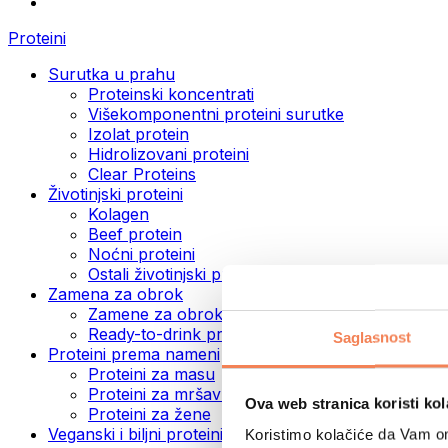
Proteini
Surutka u prahu
Proteinski koncentrati
Višekomponentni proteini surutke
Izolat protein
Hidrolizovani proteini
Clear Proteins
Životinjski proteini
Kolagen
Beef protein
Noćni proteini
Ostali životinjski proteini
Zamena za obrok
Zamene za obrok u prahu
Ready-to-drink proteinski napici
Saglasnost
Proteini prema nameni
Proteini za masu
Proteini za mršavljenje
Ova web stranica koristi kol
Proteini za žene
Veganski i biljni proteini
Koristimo kolačiće da Vam om