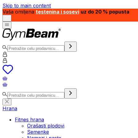
Skip to main content
Vaša omiljena
testenina i sosevi
uz do 20 % popusta
Hrana
Fitnes hrana
Orašasti plodovi
Semenke
Namazi i paste