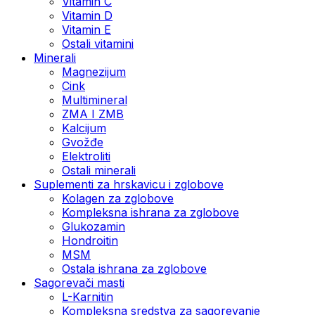
Vitamin C
Vitamin D
Vitamin E
Ostali vitamini
Minerali
Magnezijum
Cink
Multimineral
ZMA I ZMB
Kalcijum
Gvožđe
Elektroliti
Ostali minerali
Suplementi za hrskavicu i zglobove
Kolagen za zglobove
Kompleksna ishrana za zglobove
Glukozamin
Hondroitin
MSM
Ostala ishrana za zglobove
Sagorevači masti
L-Karnitin
Kompleksna sredstva za sagorevanje