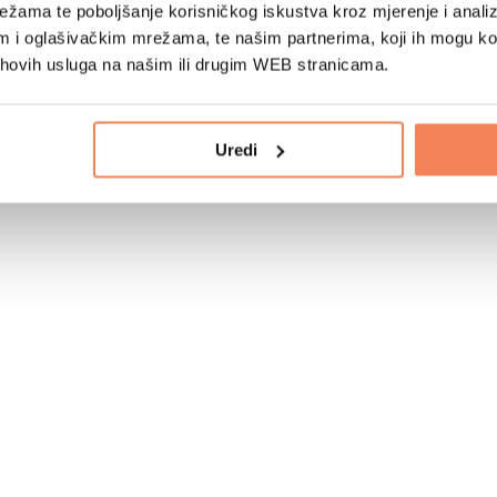
žama te poboljšanje korisničkog iskustva kroz mjerenje i analiz
im i oglašivačkim mrežama, te našim partnerima, koji ih mogu k
jihovih usluga na našim ili drugim WEB stranicama.
Uredi