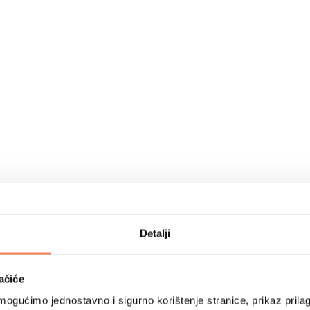
Detalji
ačiće
ogućimo jednostavno i sigurno korištenje stranice, prikaz prilag