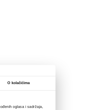
O kolačićima
ođenih oglasa i sadržaja,