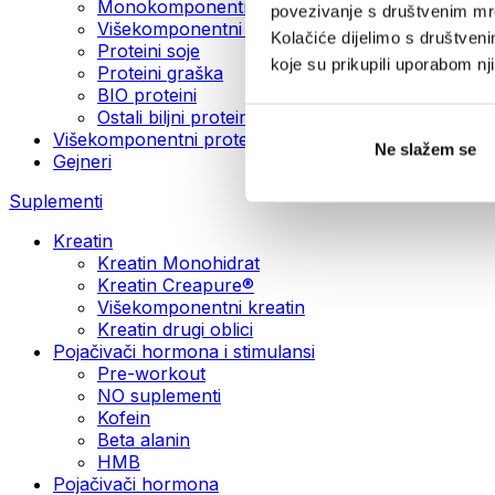
Monokomponentni veganski proteini
povezivanje s društvenim mre
Višekomponentni veganski proteini
Kolačiće dijelimo s društven
Proteini soje
koje su prikupili uporabom n
Proteini graška
BIO proteini
Ostali biljni proteini
Višekomponentni proteini
Ne slažem se
Gejneri
Suplementi
Kreatin
Kreatin Monohidrat
Kreatin Creapure®
Višekomponentni kreatin
Kreatin drugi oblici
Pojačivači hormona i stimulansi
Pre-workout
NO suplementi
Kofein
Beta alanin
HMB
Pojačivači hormona