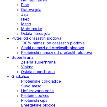
Ribe
Gotova jela
Јаја
Hleb
Meso
Mahunarke
Ostala fitnes jela
Puteri od orašastih plodova
100% namazi od orašastih plodova
Slatki namazi od orašastih plodova
Proteinski namazi od orašastih plodova
Superhrana
Zelena superhrana
Vlakna
Ostala superhrana
Grickalice
Proteinske čokoladice
Suvo meso
Liofilizovano voće
Protein cookies
Proteinski čips
Energetske pločice