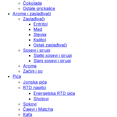
Čokolada
Ostale grickalice
Arome i zaslađivači
Zaslađivači
Eritritol
Med
Stevija
Ksilitol
Ostali zaslađivači
Sosevi i sirupi
Slatki sosevi i sirupi
Slani sosevi i sirupi
Arome
Začini i so
Pića
Jonska pića
RTD napitci
Energetska RTD pića
Shotovi
Sokovi
Čajevi i Matcha
Kafa