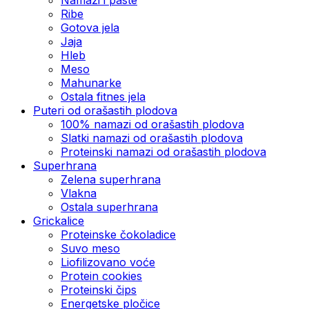
Ribe
Gotova jela
Јаја
Hleb
Meso
Mahunarke
Ostala fitnes jela
Puteri od orašastih plodova
100% namazi od orašastih plodova
Slatki namazi od orašastih plodova
Proteinski namazi od orašastih plodova
Superhrana
Zelena superhrana
Vlakna
Ostala superhrana
Grickalice
Proteinske čokoladice
Suvo meso
Liofilizovano voće
Protein cookies
Proteinski čips
Energetske pločice