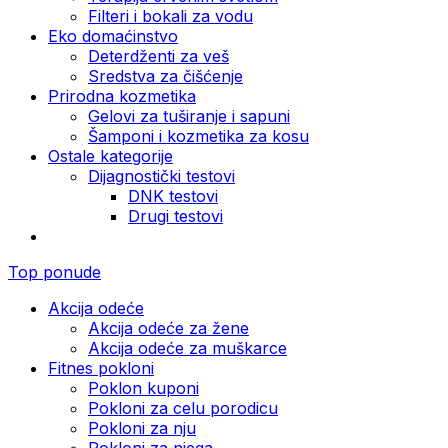
Filteri i bokali za vodu
Eko domaćinstvo
Deterdženti za veš
Sredstva za čišćenje
Prirodna kozmetika
Gelovi za tuširanje i sapuni
Šamponi i kozmetika za kosu
Ostale kategorije
Dijagnostički testovi
DNK testovi
Drugi testovi
Top ponude
Akcija odeće
Akcija odeće za žene
Akcija odeće za muškarce
Fitnes pokloni
Poklon kuponi
Pokloni za celu porodicu
Pokloni za nju
Pokloni za njega