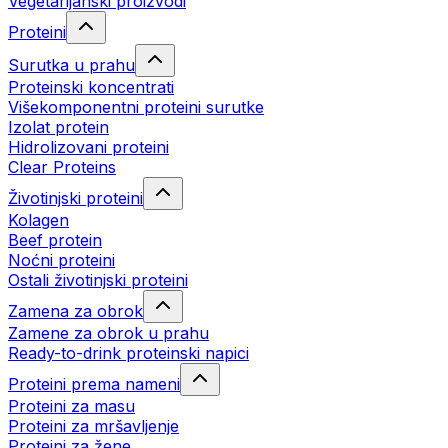
Vegetarijanski proizvodi
Proteini
Surutka u prahu
Proteinski koncentrati
Višekomponentni proteini surutke
Izolat protein
Hidrolizovani proteini
Clear Proteins
Životinjski proteini
Kolagen
Beef protein
Noćni proteini
Ostali životinjski proteini
Zamena za obrok
Zamene za obrok u prahu
Ready-to-drink proteinski napici
Proteini prema nameni
Proteini za masu
Proteini za mršavljenje
Proteini za žene