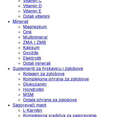
Vitamin C
Vitamin D
Vitamin E
Ostali vitamini
Minerali
Magnezijum
Cink
Multimineral
ZMA I ZMB
Kalcijum
Gvožđe
Elektroliti
Ostali minerali
Suplementi za hrskavicu i zglobove
Kolagen za zglobove
Kompleksna ishrana za zglobove
Glukozamin
Hondroitin
MSM
Ostala ishrana za zglobove
Sagorevači masti
L-Karnitin
Kompleksna sredstva za sagorevanje