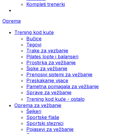
Kompleti trenerki
Oprema
Trening kod kuće
Bučice
Tegovi
Trake za vezbanje
Pilates lopte i balanseri
Prostirka za vežbanje
Šipke za vežbanje
Prenosivi sistemi za vežbanje
Preskakanje vijace
Pametna pomagala za vežbanje
Sprave za vežbanje
Trening kod kuće - ostalo
Oprema za vežbanje
Šejkeri
Sportske flaše
Sportski steznici
Pojasevi za vežbanje