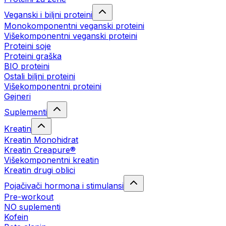
Veganski i biljni proteini
Monokomponentni veganski proteini
Višekomponentni veganski proteini
Proteini soje
Proteini graška
BIO proteini
Ostali biljni proteini
Višekomponentni proteini
Gejneri
Suplementi
Kreatin
Kreatin Monohidrat
Kreatin Creapure®
Višekomponentni kreatin
Kreatin drugi oblici
Pojačivači hormona i stimulansi
Pre-workout
NO suplementi
Kofein