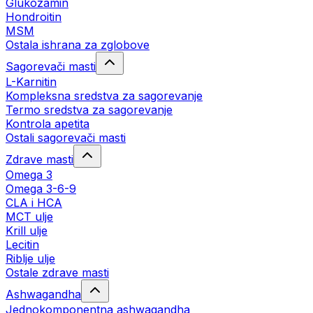
Glukozamin
Hondroitin
MSM
Ostala ishrana za zglobove
Sagorevači masti
L-Karnitin
Kompleksna sredstva za sagorevanje
Termo sredstva za sagorevanje
Kontrola apetita
Ostali sagorevači masti
Zdrave masti
Omega 3
Omega 3-6-9
CLA i HCA
MCT ulje
Krill ulje
Lecitin
Riblje ulje
Ostale zdrave masti
Ashwagandha
Jednokomponentna ashwagandha