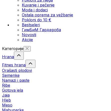
Kuvanje i pečenje
Moda i dodaci
Ostala oprema za vežbanje
Pokloni do 10 €
Bestseleri
ГимБиМ Гардeробa
Novosti
Akcije
Категорије
Hrana
Fitnes hrana
Orašasti plodovi
Semenke
Namazi i paste
Ribe
Gotova jela
Јаја
Hleb
Meso
Mahunarke