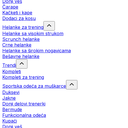
Donji veš
Čarape
Kačketi i kape
Dodaci za kosu
Helanke za trening
Helanke sa visokim strukom
Scrunch helanke
Crne helanke
Helanke sa širokim nogavicama
Bešavne helanke
Trendi
Kompleti
Kompleti za trening
Sportska odeća za muškarce
Duksevi
Jakne
Donji delovi trenerki
Bermude
Funkcionalna odeća
Kupaći
Donji veš