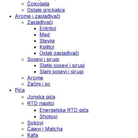
Čokolada
Ostale grickalice
Arome i zaslađivači
Zaslađivači
Eritritol
Med
Stevija
Ksilitol
Ostali zaslađivači
Sosevi i sirupi
Slatki sosevi i sirupi
Slani sosevi i sirupi
Arome
Začini i so
Pića
Jonska pića
RTD napitci
Energetska RTD pića
Shotovi
Sokovi
Čajevi i Matcha
Kafa