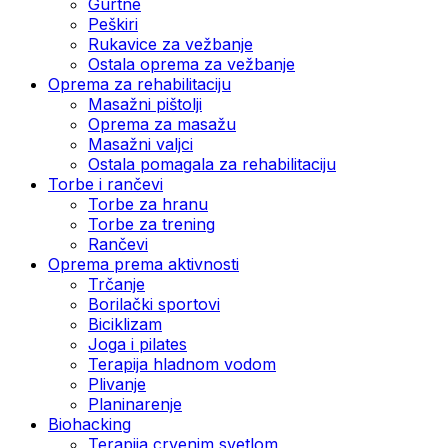
Gurtne
Peškiri
Rukavice za vežbanje
Ostala oprema za vežbanje
Oprema za rehabilitaciju
Masažni pištolji
Oprema za masažu
Masažni valjci
Ostala pomagala za rehabilitaciju
Torbe i rančevi
Torbe za hranu
Torbe za trening
Rančevi
Oprema prema aktivnosti
Trčanje
Borilački sportovi
Biciklizam
Joga i pilates
Terapija hladnom vodom
Plivanje
Planinarenje
Biohacking
Terapija crvenim svetlom