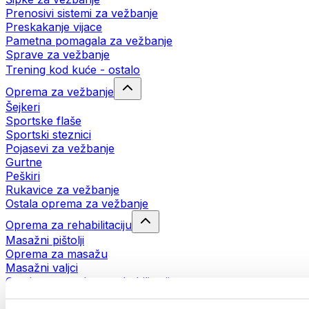
Prenosivi sistemi za vežbanje
Preskakanje vijace
Pametna pomagala za vežbanje
Sprave za vežbanje
Trening kod kuće - ostalo
Oprema za vežbanje
Šejkeri
Sportske flaše
Sportski steznici
Pojasevi za vežbanje
Gurtne
Peškiri
Rukavice za vežbanje
Ostala oprema za vežbanje
Oprema za rehabilitaciju
Masažni pištolji
Oprema za masažu
Masažni valjci
Ostala pomagala za rehabilitaciju
Torbe i rančevi