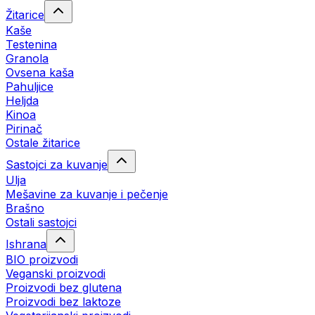
Žitarice
Kaše
Testenina
Granola
Ovsena kaša
Pahuljice
Heljda
Kinoa
Pirinač
Ostale žitarice
Sastojci za kuvanje
Ulja
Mešavine za kuvanje i pečenje
Brašno
Ostali sastojci
Ishrana
BIO proizvodi
Veganski proizvodi
Proizvodi bez glutena
Proizvodi bez laktoze