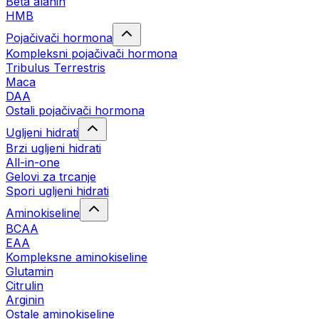
Beta alanin
HMB
Pojačivači hormona
Kompleksni pojačivači hormona
Tribulus Terrestris
Maca
DAA
Ostali pojačivači hormona
Ugljeni hidrati
Brzi ugljeni hidrati
All-in-one
Gelovi za trcanje
Spori ugljeni hidrati
Aminokiseline
BCAA
ЕАА
Kompleksne aminokiseline
Glutamin
Citrulin
Arginin
Ostale aminokiseline