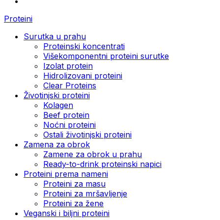
Proteini
Surutka u prahu
Proteinski koncentrati
Višekomponentni proteini surutke
Izolat protein
Hidrolizovani proteini
Clear Proteins
Životinjski proteini
Kolagen
Beef protein
Noćni proteini
Ostali životinjski proteini
Zamena za obrok
Zamene za obrok u prahu
Ready-to-drink proteinski napici
Proteini prema nameni
Proteini za masu
Proteini za mršavljenje
Proteini za žene
Veganski i biljni proteini