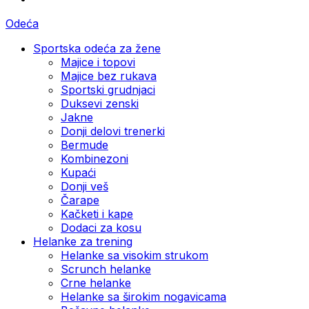
Odeća
Sportska odeća za žene
Majice i topovi
Majice bez rukava
Sportski grudnjaci
Duksevi zenski
Jakne
Donji delovi trenerki
Bermude
Kombinezoni
Kupaći
Donji veš
Čarape
Kačketi i kape
Dodaci za kosu
Helanke za trening
Helanke sa visokim strukom
Scrunch helanke
Crne helanke
Helanke sa širokim nogavicama