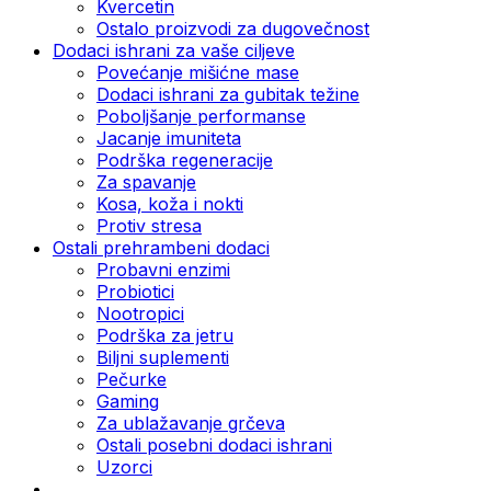
Kvercetin
Ostalo proizvodi za dugovečnost
Dodaci ishrani za vaše ciljeve
Povećanje mišićne mase
Dodaci ishrani za gubitak težine
Poboljšanje performanse
Jacanje imuniteta
Podrška regeneracije
Za spavanje
Kosa, koža i nokti
Protiv stresa
Ostali prehrambeni dodaci
Probavni enzimi
Probiotici
Nootropici
Podrška za jetru
Biljni suplementi
Pečurke
Gaming
Za ublažavanje grčeva
Ostali posebni dodaci ishrani
Uzorci