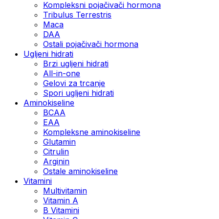
Kompleksni pojačivači hormona
Tribulus Terrestris
Maca
DAA
Ostali pojačivači hormona
Ugljeni hidrati
Brzi ugljeni hidrati
All-in-one
Gelovi za trcanje
Spori ugljeni hidrati
Aminokiseline
BCAA
ЕАА
Kompleksne aminokiseline
Glutamin
Citrulin
Arginin
Ostale aminokiseline
Vitamini
Multivitamin
Vitamin A
B Vitamini