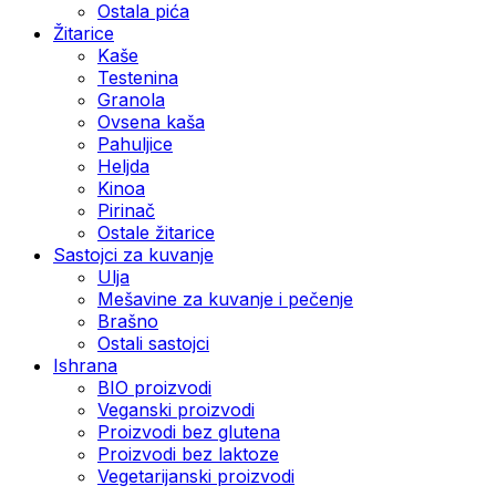
Ostala pića
Žitarice
Kaše
Testenina
Granola
Ovsena kaša
Pahuljice
Heljda
Kinoa
Pirinač
Ostale žitarice
Sastojci za kuvanje
Ulja
Mešavine za kuvanje i pečenje
Brašno
Ostali sastojci
Ishrana
BIO proizvodi
Veganski proizvodi
Proizvodi bez glutena
Proizvodi bez laktoze
Vegetarijanski proizvodi