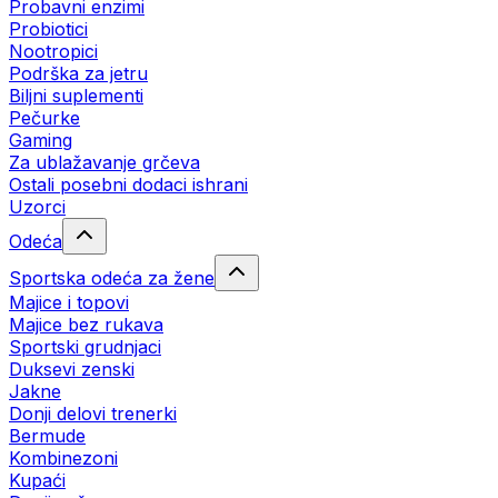
Probavni enzimi
Probiotici
Nootropici
Podrška za jetru
Biljni suplementi
Pečurke
Gaming
Za ublažavanje grčeva
Ostali posebni dodaci ishrani
Uzorci
Odeća
Sportska odeća za žene
Majice i topovi
Majice bez rukava
Sportski grudnjaci
Duksevi zenski
Jakne
Donji delovi trenerki
Bermude
Kombinezoni
Kupaći