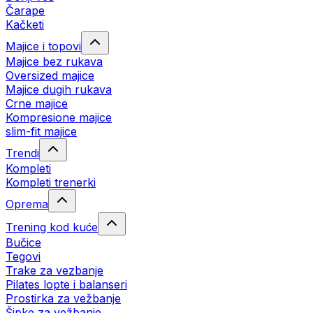
Čarape
Kačketi
Majice i topovi
Majice bez rukava
Oversized majice
Majice dugih rukava
Crne majice
Kompresione majice
slim-fit majice
Trendi
Kompleti
Kompleti trenerki
Oprema
Trening kod kuće
Bučice
Tegovi
Trake za vezbanje
Pilates lopte i balanseri
Prostirka za vežbanje
Šipke za vežbanje