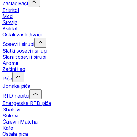
Zaslađivači
Eritritol
Med
Stevija
Ksilitol
Ostali zaslađivači
Sosevi i sirupi
Slatki sosevi i sirupi
Slani sosevi i sirupi
Arome
Začini i so
Pića
Jonska pića
RTD napitci
Energetska RTD pića
Shotovi
Sokovi
Čajevi i Matcha
Kafa
Ostala pića