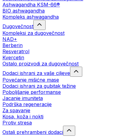
Ashwagandha KSM-66®
BIO ashwagandha
Kompleks ashwagandha
Dugovečnost
Kompleksi za dugovečnost
NAD+
Berberin
Resveratrol
Kvercetin
Ostalo proizvodi za dugovečnost
Dodaci ishrani za vaše ciljeve
Povećanje mišićne mase
Dodaci ishrani za gubitak težine
Poboljšanje performanse
Jacanje imuniteta
Podrška regeneracije
Za spavanje
Kosa, koža i nokti
Protiv stresa
Ostali prehrambeni dodaci