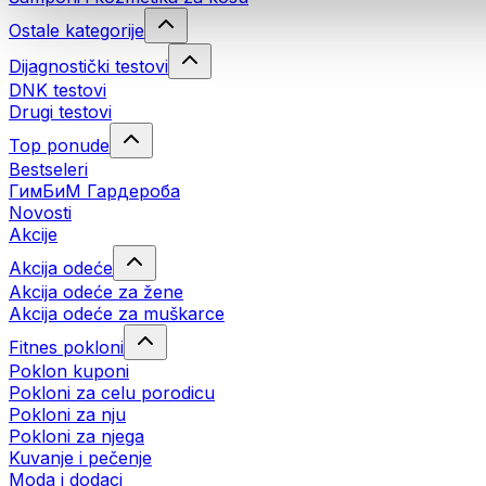
Ostale kategorije
Dijagnostički testovi
DNK testovi
Drugi testovi
Top ponude
Bestseleri
ГимБиМ Гардeробa
Novosti
Akcije
Akcija odeće
Akcija odeće za žene
Akcija odeće za muškarce
Fitnes pokloni
Poklon kuponi
Pokloni za celu porodicu
Pokloni za nju
Pokloni za njega
Kuvanje i pečenje
Moda i dodaci