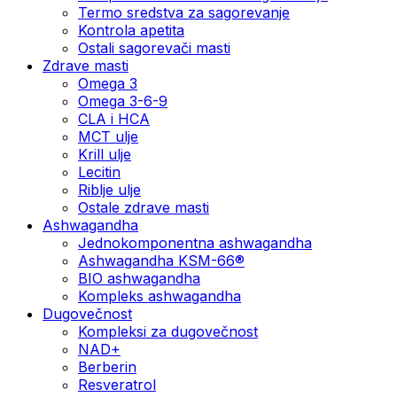
Termo sredstva za sagorevanje
Kontrola apetita
Ostali sagorevači masti
Zdrave masti
Omega 3
Omega 3-6-9
CLA i HCA
MCT ulje
Krill ulje
Lecitin
Riblje ulje
Ostale zdrave masti
Ashwagandha
Jednokomponentna ashwagandha
Ashwagandha KSM-66®
BIO ashwagandha
Kompleks ashwagandha
Dugovečnost
Kompleksi za dugovečnost
NAD+
Berberin
Resveratrol