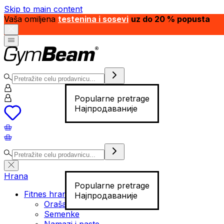
Skip to main content
Vaša omiljena
testenina i sosevi
uz do 20 % popusta
Popularne pretrage
Најпродаваније
Hrana
Popularne pretrage
Fitnes hrana
Најпродаваније
Orašasti plodovi
Semenke
Namazi i paste