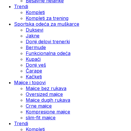
Bešavne helanke
Trendi
Kompleti
Kompleti za trening
Sportska odeća za muškarce
Duksevi
Jakne
Donji delovi trenerki
Bermude
Funkcionalna odeća
Kupaći
Donji veš
Čarape
Kačketi
Majice i topovi
Majice bez rukava
Oversized majice
Majice dugih rukava
Crne majice
Kompresione majice
slim-fit majice
Trendi
Kompleti