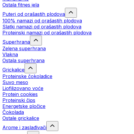
Ostala fitnes jela
Puteri od orašastih plodova
100% namazi od orašastih plodova
Slatki namazi od orašastih plodova
Proteinski namazi od orašastih plodova
Superhrana
Zelena superhrana
Vlakna
Ostala superhrana
Grickalice
Proteinske čokoladice
Suvo meso
Liofilizovano voće
Protein cookies
Proteinski čips
Energetske pločice
Čokolada
Ostale grickalice
Arome i zaslađivači