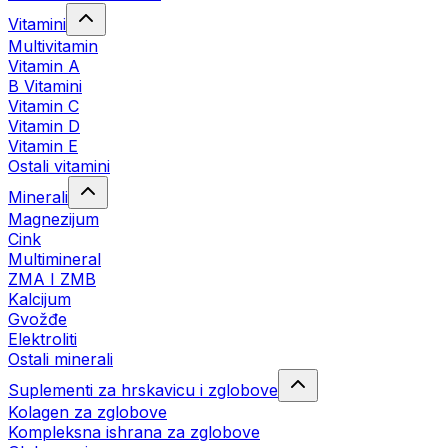
Vitamini
Multivitamin
Vitamin A
B Vitamini
Vitamin C
Vitamin D
Vitamin E
Ostali vitamini
Minerali
Magnezijum
Cink
Multimineral
ZMA I ZMB
Kalcijum
Gvožđe
Elektroliti
Ostali minerali
Suplementi za hrskavicu i zglobove
Kolagen za zglobove
Kompleksna ishrana za zglobove