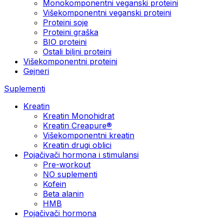
Monokomponentni veganski proteini
Višekomponentni veganski proteini
Proteini soje
Proteini graška
BIO proteini
Ostali biljni proteini
Višekomponentni proteini
Gejneri
Suplementi
Kreatin
Kreatin Monohidrat
Kreatin Creapure®
Višekomponentni kreatin
Kreatin drugi oblici
Pojačivači hormona i stimulansi
Pre-workout
NO suplementi
Kofein
Beta alanin
HMB
Pojačivači hormona